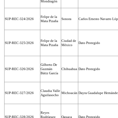
Mondragón
Felipe de la
SUP-REC-324/2026
Sonora
Carlos Ernesto Navarro Ló
Mata Pizaña
Felipe de la
Ciudad de
SUP-REC-325/2026
Dato Protegido
Mata Pizaña
México
Gilberto De
SUP-REC-326/2026
Guzmán
Chihuahua
Dato Protegido
Bátiz García
Claudia Valle
SUP-REC-327/2026
Michoacán
Dayra Guadalupe Hernánde
Aguilasocho
Reyes
SUP-REC-328/2026
Rodríguez
Oaxaca
Dato Protegido