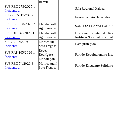
Barrera
SUP-REC-273/2025-1
Sala Regional Xalapa
Incidente...
SUP-REC-317/2025-1
Fausto Jacinto Hernández
Incidente...
SUP-REC-588/2025-2
Claudia Valle
SANDRA LUZ VALLADAR
Incidente...
Aguilasocho
SUP-JDC-140/2026-1
Claudia Valle
Dirección Ejecutiva del Reg
Incidente...
Aguilasocho
Instituto Nacional Electoral
SUP-JLI-27/2026-1
Mónica Aralí
Dato protegido
Incidente...
Soto Fregoso
Reyes
SUP-RAP-105/2026-1
Rodríguez
Partido Revolucionario Inst
Incidente...
Mondragón
SUP-REC-74/2026-3
Mónica Aralí
Partido Encuentro Solidario
Incidente...
Soto Fregoso