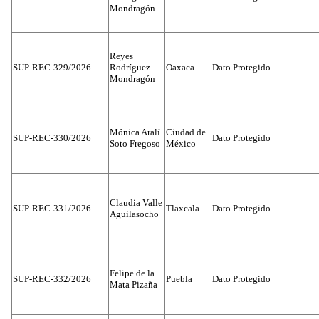
Mondragón
Reyes
SUP-REC-329/2026
Rodríguez
Oaxaca
Dato Protegido
Mondragón
Mónica Aralí
Ciudad de
SUP-REC-330/2026
Dato Protegido
Soto Fregoso
México
Claudia Valle
SUP-REC-331/2026
Tlaxcala
Dato Protegido
Aguilasocho
Felipe de la
SUP-REC-332/2026
Puebla
Dato Protegido
Mata Pizaña