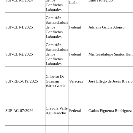
SUP-CLT-3/2024
de los
Dato Protegido
León
Conflictos
Laborales
Comisión
Sustanciadora
SUP-CLT-1/2025
de los
Federal
Adriana García Alonso
Conflictos
Laborales
Comisión
Sustanciadora
SUP-CLT-2/2025
de los
Federal
Ma. Guadalupe Santos Hur
Conflictos
Laborales
Gilberto De
SUP-REC-619/2025
Guzmán
Veracruz
José Elfego de Jesús River
Bátiz García
Claudia Valle
SUP-AG-67/2026
Federal
Carlos Figueroa Rodríguez
Aguilasocho