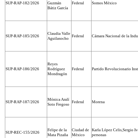
SUP-RAP-182/2026
Guzmán
Federal
Somos México
Bátiz García
Claudia Valle
SUP-RAP-185/2026
Federal
Cámara Nacional de la Indus
Aguilasocho
Reyes
SUP-RAP-186/2026
Rodríguez
Federal
Partido Revolucionario Inst
Mondragón
Mónica Aralí
SUP-RAP-187/2026
Federal
Morena
Soto Fregoso
Felipe de la
Ciudad de
Karla López Celis,Sergio I
SUP-REC-155/2026
Mata Pizaña
México
personas