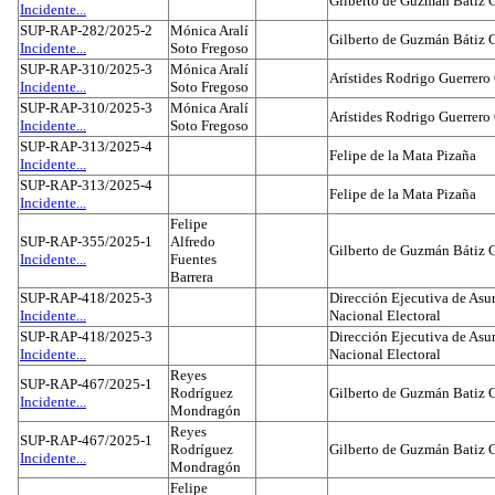
Gilberto de Guzmán Bátiz 
Incidente...
SUP-RAP-282/2025-2
Mónica Aralí
Gilberto de Guzmán Bátiz 
Incidente...
Soto Fregoso
SUP-RAP-310/2025-3
Mónica Aralí
Arístides Rodrigo Guerrero
Incidente...
Soto Fregoso
SUP-RAP-310/2025-3
Mónica Aralí
Arístides Rodrigo Guerrero
Incidente...
Soto Fregoso
SUP-RAP-313/2025-4
Felipe de la Mata Pizaña
Incidente...
SUP-RAP-313/2025-4
Felipe de la Mata Pizaña
Incidente...
Felipe
SUP-RAP-355/2025-1
Alfredo
Gilberto de Guzmán Bátiz 
Incidente...
Fuentes
Barrera
SUP-RAP-418/2025-3
Dirección Ejecutiva de Asun
Incidente...
Nacional Electoral
SUP-RAP-418/2025-3
Dirección Ejecutiva de Asun
Incidente...
Nacional Electoral
Reyes
SUP-RAP-467/2025-1
Rodríguez
Gilberto de Guzmán Batiz 
Incidente...
Mondragón
Reyes
SUP-RAP-467/2025-1
Rodríguez
Gilberto de Guzmán Batiz 
Incidente...
Mondragón
Felipe