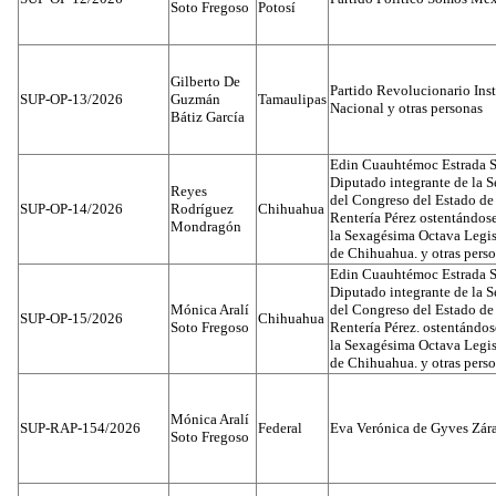
Soto Fregoso
Potosí
Gilberto De
Partido Revolucionario Inst
SUP-OP-13/2026
Guzmán
Tamaulipas
Nacional y otras personas
Bátiz García
Edin Cuauhtémoc Estrada S
Diputado integrante de la 
Reyes
del Congreso del Estado d
SUP-OP-14/2026
Rodríguez
Chihuahua
Rentería Pérez ostentándos
Mondragón
la Sexagésima Octava Legis
de Chihuahua. y otras pers
Edin Cuauhtémoc Estrada S
Diputado integrante de la 
Mónica Aralí
del Congreso del Estado d
SUP-OP-15/2026
Chihuahua
Soto Fregoso
Rentería Pérez. ostentándo
la Sexagésima Octava Legis
de Chihuahua. y otras pers
Mónica Aralí
SUP-RAP-154/2026
Federal
Eva Verónica de Gyves Zár
Soto Fregoso