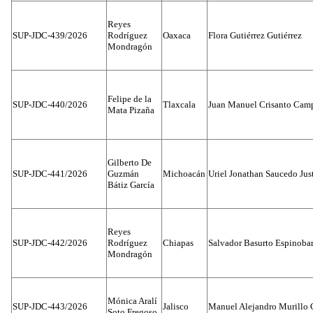
Reyes
SUP-JDC-439/2026
Rodríguez
Oaxaca
Flora Gutiérrez Gutiérrez
Mondragón
Felipe de la
SUP-JDC-440/2026
Tlaxcala
Juan Manuel Crisanto Cam
Mata Pizaña
Gilberto De
SUP-JDC-441/2026
Guzmán
Michoacán
Uriel Jonathan Saucedo Jus
Bátiz García
Reyes
SUP-JDC-442/2026
Rodríguez
Chiapas
Salvador Basurto Espinobar
Mondragón
Mónica Aralí
SUP-JDC-443/2026
Jalisco
Manuel Alejandro Murillo G
Soto Fregoso