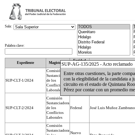
Sala:
Palabra clave:
Entidad
Expediente
Magistrado
SUP-AG-135/2025 - Acto reclamado
Federativa
Comisión
Entre otras cuestiones, la parte compa
Sustanciadora
con la elegibilidad de la candidata a 
SUP-CLT-1/2024
de los
Federal
Juan José Serrato Velasco
circuito en el estado de Quintana Roo
Conflictos
Pérez por contar con un promedio me
Laborales
Comisión
Sustanciadora
SUP-CLT-2/2024
de los
Federal
José Luis Muñoz Zambrano
Conflictos
Laborales
Comisión
Sustanciadora
Nuevo