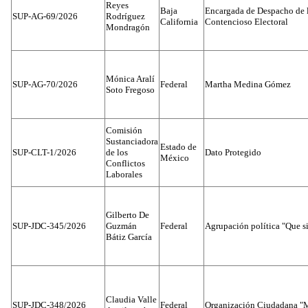
Reyes
Baja
Encargada de Despacho de 
SUP-AG-69/2026
Rodríguez
California
Contencioso Electoral
Mondragón
Mónica Aralí
SUP-AG-70/2026
Federal
Martha Medina Gómez
Soto Fregoso
Comisión
Sustanciadora
Estado de
SUP-CLT-1/2026
de los
Dato Protegido
México
Conflictos
Laborales
Gilberto De
SUP-JDC-345/2026
Guzmán
Federal
Agrupación política "Que s
Bátiz García
Claudia Valle
SUP-JDC-348/2026
Federal
Organización Ciudadana "M