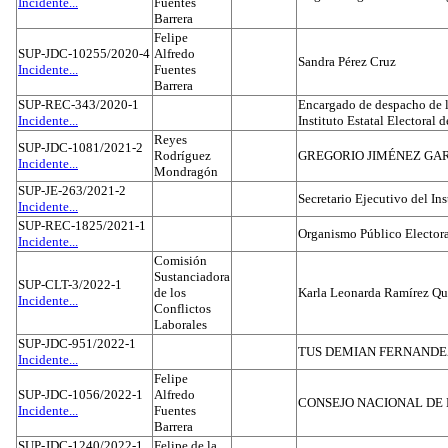
Incidente...
Fuentes
Barrera
Felipe
SUP-JDC-10255/2020-4
Alfredo
Sandra Pérez Cruz
Incidente...
Fuentes
Barrera
SUP-REC-343/2020-1
Encargado de despacho de la
Incidente...
Instituto Estatal Electoral 
Reyes
SUP-JDC-1081/2021-2
Rodríguez
GREGORIO JIMÉNEZ GA
Incidente...
Mondragón
SUP-JE-263/2021-2
Secretario Ejecutivo del Ins
Incidente...
SUP-REC-1825/2021-1
Organismo Público Electora
Incidente...
Comisión
Sustanciadora
SUP-CLT-3/2022-1
de los
Karla Leonarda Ramírez Qu
Incidente...
Conflictos
Laborales
SUP-JDC-951/2022-1
TUS DEMIAN FERNAND
Incidente...
Felipe
SUP-JDC-1056/2022-1
Alfredo
CONSEJO NACIONAL DE L
Incidente...
Fuentes
Barrera
SUP-JDC-1240/2022-1
Felipe de la