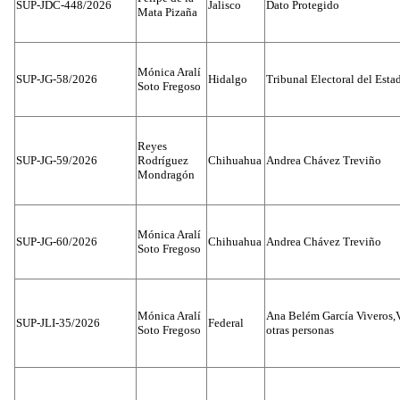
SUP-JDC-448/2026
Jalisco
Dato Protegido
Mata Pizaña
Mónica Aralí
SUP-JG-58/2026
Hidalgo
Tribunal Electoral del Esta
Soto Fregoso
Reyes
SUP-JG-59/2026
Rodríguez
Chihuahua
Andrea Chávez Treviño
Mondragón
Mónica Aralí
SUP-JG-60/2026
Chihuahua
Andrea Chávez Treviño
Soto Fregoso
Mónica Aralí
Ana Belém García Viveros,
SUP-JLI-35/2026
Federal
Soto Fregoso
otras personas