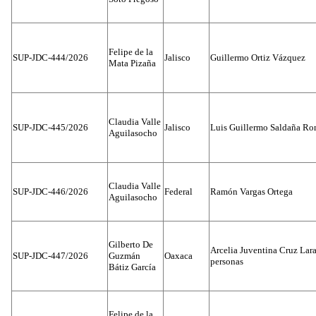
Felipe de la
SUP-JDC-444/2026
Jalisco
Guillermo Ortiz Vázquez
Mata Pizaña
Claudia Valle
SUP-JDC-445/2026
Jalisco
Luis Guillermo Saldaña Ro
Aguilasocho
Claudia Valle
SUP-JDC-446/2026
Federal
Ramón Vargas Ortega
Aguilasocho
Gilberto De
Arcelia Juventina Cruz Lara
SUP-JDC-447/2026
Guzmán
Oaxaca
personas
Bátiz García
Felipe de la