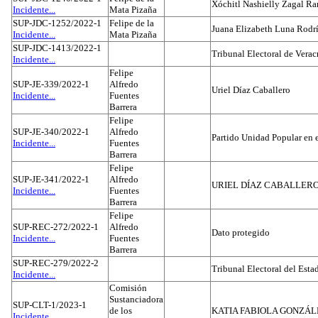
Xóchitl Nashielly Zagal Ra
Incidente...
Mata Pizaña
SUP-JDC-1252/2022-1
Felipe de la
Juana Elizabeth Luna Rodr
Incidente...
Mata Pizaña
SUP-JDC-1413/2022-1
Tribunal Electoral de Verac
Incidente...
Felipe
SUP-JE-339/2022-1
Alfredo
Uriel Díaz Caballero
Incidente...
Fuentes
Barrera
Felipe
SUP-JE-340/2022-1
Alfredo
Partido Unidad Popular en 
Incidente...
Fuentes
Barrera
Felipe
SUP-JE-341/2022-1
Alfredo
URIEL DÍAZ CABALLER
Incidente...
Fuentes
Barrera
Felipe
SUP-REC-272/2022-1
Alfredo
Dato protegido
Incidente...
Fuentes
Barrera
SUP-REC-279/2022-2
Tribunal Electoral del Est
Incidente...
Comisión
Sustanciadora
SUP-CLT-1/2023-1
de los
KATIA FABIOLA GONZÁL
Incidente...