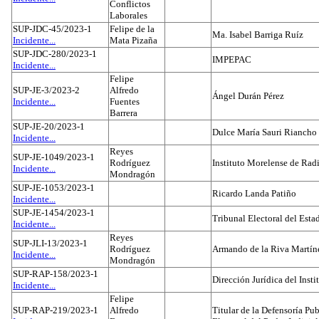
Conflictos
Laborales
SUP-JDC-45/2023-1
Felipe de la
Ma. Isabel Barriga Ruíz
Incidente...
Mata Pizaña
SUP-JDC-280/2023-1
IMPEPAC
Incidente...
Felipe
SUP-JE-3/2023-2
Alfredo
Ángel Durán Pérez
Incidente...
Fuentes
Barrera
SUP-JE-20/2023-1
Dulce María Sauri Riancho
Incidente...
Reyes
SUP-JE-1049/2023-1
Rodríguez
Instituto Morelense de Rad
Incidente...
Mondragón
SUP-JE-1053/2023-1
Ricardo Landa Patiño
Incidente...
SUP-JE-1454/2023-1
Tribunal Electoral del Esta
Incidente...
Reyes
SUP-JLI-13/2023-1
Rodríguez
Armando de la Riva Martín
Incidente...
Mondragón
SUP-RAP-158/2023-1
Dirección Jurídica del Insti
Incidente...
Felipe
SUP-RAP-219/2023-1
Alfredo
Titular de la Defensoría Pub