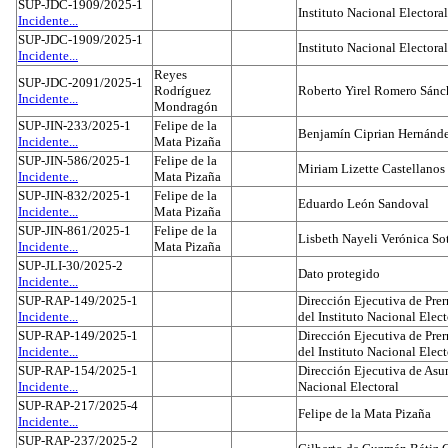
SUP-JDC-1909/2025-1
Instituto Nacional Electoral
Incidente...
SUP-JDC-1909/2025-1
Instituto Nacional Electoral
Incidente...
Reyes
SUP-JDC-2091/2025-1
Rodríguez
Roberto Yirel Romero Sánc
Incidente...
Mondragón
SUP-JIN-233/2025-1
Felipe de la
Benjamín Ciprian Hernánd
Incidente...
Mata Pizaña
SUP-JIN-586/2025-1
Felipe de la
Miriam Lizette Castellanos
Incidente...
Mata Pizaña
SUP-JIN-832/2025-1
Felipe de la
Eduardo León Sandoval
Incidente...
Mata Pizaña
SUP-JIN-861/2025-1
Felipe de la
Lisbeth Nayeli Verónica So
Incidente...
Mata Pizaña
SUP-JLI-30/2025-2
Dato protegido
Incidente...
SUP-RAP-149/2025-1
Dirección Ejecutiva de Prer
Incidente...
del Instituto Nacional Elect
SUP-RAP-149/2025-1
Dirección Ejecutiva de Prer
Incidente...
del Instituto Nacional Elect
SUP-RAP-154/2025-1
Dirección Ejecutiva de Asun
Incidente...
Nacional Electoral
SUP-RAP-217/2025-4
Felipe de la Mata Pizaña
Incidente...
SUP-RAP-237/2025-2