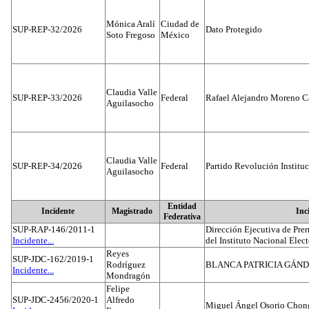
Mónica Aralí
Ciudad de
SUP-REP-32/2026
Dato Protegido
Soto Fregoso
México
Claudia Valle
SUP-REP-33/2026
Federal
Rafael Alejandro Moreno C
Aguilasocho
Claudia Valle
SUP-REP-34/2026
Federal
Partido Revolución Institu
Aguilasocho
Entidad
Incidente
Magistrado
Inc
Federativa
SUP-RAP-146/2011-1
Dirección Ejecutiva de Prer
Incidente...
del Instituto Nacional Elect
Reyes
SUP-JDC-162/2019-1
Rodríguez
BLANCA PATRICIA GÁN
Incidente...
Mondragón
Felipe
SUP-JDC-2456/2020-1
Alfredo
Miguel Ángel Osorio Chong