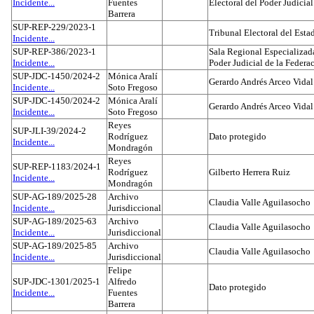
Incidente...
Fuentes
Electoral del Poder Judicial
Barrera
SUP-REP-229/2023-1
Tribunal Electoral del Est
Incidente...
SUP-REP-386/2023-1
Sala Regional Especializada
Incidente...
Poder Judicial de la Federa
SUP-JDC-1450/2024-2
Mónica Aralí
Gerardo Andrés Arceo Vidal
Incidente...
Soto Fregoso
SUP-JDC-1450/2024-2
Mónica Aralí
Gerardo Andrés Arceo Vidal
Incidente...
Soto Fregoso
Reyes
SUP-JLI-39/2024-2
Rodríguez
Dato protegido
Incidente...
Mondragón
Reyes
SUP-REP-1183/2024-1
Rodríguez
Gilberto Herrera Ruiz
Incidente...
Mondragón
SUP-AG-189/2025-28
Archivo
Claudia Valle Aguilasocho
Incidente...
Jurisdiccional
SUP-AG-189/2025-63
Archivo
Claudia Valle Aguilasocho
Incidente...
Jurisdiccional
SUP-AG-189/2025-85
Archivo
Claudia Valle Aguilasocho
Incidente...
Jurisdiccional
Felipe
SUP-JDC-1301/2025-1
Alfredo
Dato protegido
Incidente...
Fuentes
Barrera