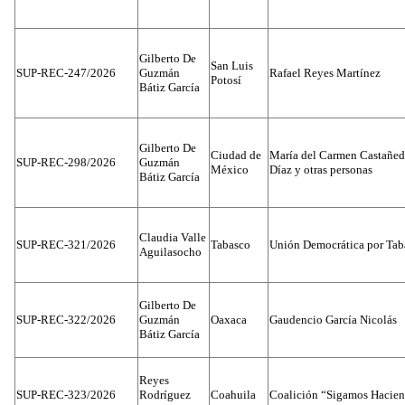
Gilberto De
San Luis
SUP-REC-247/2026
Guzmán
Rafael Reyes Martínez
Potosí
Bátiz García
Gilberto De
Ciudad de
María del Carmen Castañed
SUP-REC-298/2026
Guzmán
México
Díaz y otras personas
Bátiz García
Claudia Valle
SUP-REC-321/2026
Tabasco
Unión Democrática por Tab
Aguilasocho
Gilberto De
SUP-REC-322/2026
Guzmán
Oaxaca
Gaudencio García Nicolás
Bátiz García
Reyes
SUP-REC-323/2026
Rodríguez
Coahuila
Coalición “Sigamos Hacien