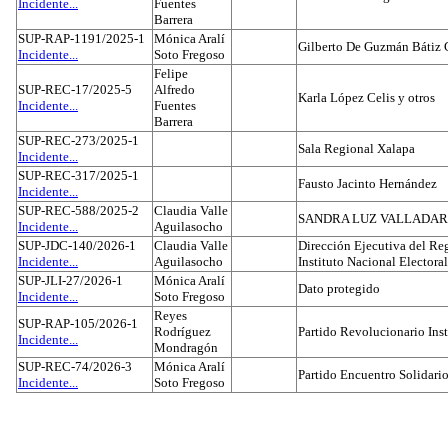
Incidente...
Fuentes
Barrera
SUP-RAP-1191/2025-1
Mónica Aralí
Gilberto De Guzmán Bátiz 
Incidente...
Soto Fregoso
Felipe
SUP-REC-17/2025-5
Alfredo
Karla López Celis y otros
Incidente...
Fuentes
Barrera
SUP-REC-273/2025-1
Sala Regional Xalapa
Incidente...
SUP-REC-317/2025-1
Fausto Jacinto Hernández
Incidente...
SUP-REC-588/2025-2
Claudia Valle
SANDRA LUZ VALLADAR
Incidente...
Aguilasocho
SUP-JDC-140/2026-1
Claudia Valle
Dirección Ejecutiva del Reg
Incidente...
Aguilasocho
Instituto Nacional Electoral
SUP-JLI-27/2026-1
Mónica Aralí
Dato protegido
Incidente...
Soto Fregoso
Reyes
SUP-RAP-105/2026-1
Rodríguez
Partido Revolucionario Inst
Incidente...
Mondragón
SUP-REC-74/2026-3
Mónica Aralí
Partido Encuentro Solidario
Incidente...
Soto Fregoso