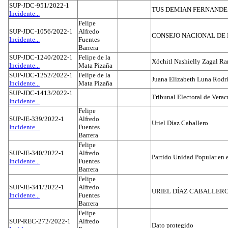
SUP-JDC-951/2022-1
TUS DEMIAN FERNAND
Incidente...
Felipe
SUP-JDC-1056/2022-1
Alfredo
CONSEJO NACIONAL DE L
Incidente...
Fuentes
Barrera
SUP-JDC-1240/2022-1
Felipe de la
Xóchitl Nashielly Zagal Ra
Incidente...
Mata Pizaña
SUP-JDC-1252/2022-1
Felipe de la
Juana Elizabeth Luna Rodr
Incidente...
Mata Pizaña
SUP-JDC-1413/2022-1
Tribunal Electoral de Verac
Incidente...
Felipe
SUP-JE-339/2022-1
Alfredo
Uriel Díaz Caballero
Incidente...
Fuentes
Barrera
Felipe
SUP-JE-340/2022-1
Alfredo
Partido Unidad Popular en 
Incidente...
Fuentes
Barrera
Felipe
SUP-JE-341/2022-1
Alfredo
URIEL DÍAZ CABALLER
Incidente...
Fuentes
Barrera
Felipe
SUP-REC-272/2022-1
Alfredo
Dato protegido