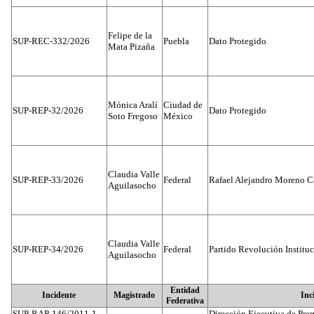
Felipe de la
SUP-REC-332/2026
Puebla
Dato Protegido
Mata Pizaña
Mónica Aralí
Ciudad de
SUP-REP-32/2026
Dato Protegido
Soto Fregoso
México
Claudia Valle
SUP-REP-33/2026
Federal
Rafael Alejandro Moreno C
Aguilasocho
Claudia Valle
SUP-REP-34/2026
Federal
Partido Revolución Institu
Aguilasocho
Entidad
Incidente
Magistrado
Inc
Federativa
SUP-RAP-146/2011-1
Dirección Ejecutiva de Prer