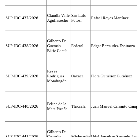
Claudia Valle
San Luis
SUP-JDC-437/2026
Rafael Reyes Martínez
Aguilasocho
Potosí
Gilberto De
SUP-JDC-438/2026
Guzmán
Federal
Edgar Bermudez Espinoza
Bátiz García
Reyes
SUP-JDC-439/2026
Rodríguez
Oaxaca
Flora Gutiérrez Gutiérrez
Mondragón
Felipe de la
SUP-JDC-440/2026
Tlaxcala
Juan Manuel Crisanto Cam
Mata Pizaña
Gilberto De
SUP-JDC-441/2026
Guzmán
Michoacán
Uriel Jonathan Saucedo Jus