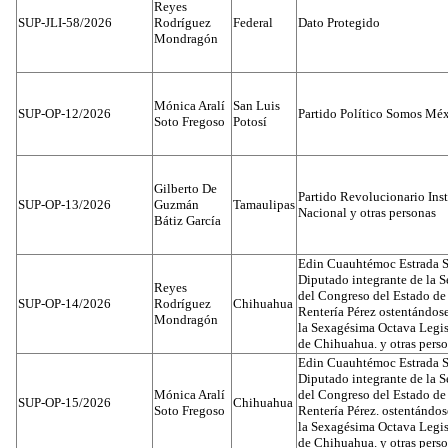
Reyes
SUP-JLI-58/2026
Rodríguez
Federal
Dato Protegido
Mondragón
Mónica Aralí
San Luis
SUP-OP-12/2026
Partido Político Somos Méx
Soto Fregoso
Potosí
Gilberto De
Partido Revolucionario Inst
SUP-OP-13/2026
Guzmán
Tamaulipas
Nacional y otras personas
Bátiz García
Edin Cuauhtémoc Estrada S
Diputado integrante de la 
Reyes
del Congreso del Estado d
SUP-OP-14/2026
Rodríguez
Chihuahua
Rentería Pérez ostentándos
Mondragón
la Sexagésima Octava Legis
de Chihuahua. y otras pers
Edin Cuauhtémoc Estrada S
Diputado integrante de la 
Mónica Aralí
del Congreso del Estado d
SUP-OP-15/2026
Chihuahua
Soto Fregoso
Rentería Pérez. ostentándo
la Sexagésima Octava Legis
de Chihuahua. y otras pers