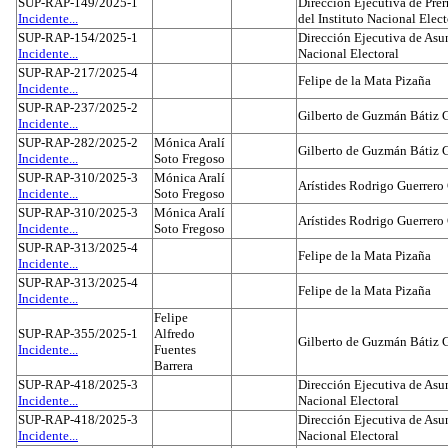
SUP-RAP-149/2025-1
Dirección Ejecutiva de Prer
Incidente...
del Instituto Nacional Elect
SUP-RAP-154/2025-1
Dirección Ejecutiva de Asun
Incidente...
Nacional Electoral
SUP-RAP-217/2025-4
Felipe de la Mata Pizaña
Incidente...
SUP-RAP-237/2025-2
Gilberto de Guzmán Bátiz 
Incidente...
SUP-RAP-282/2025-2
Mónica Aralí
Gilberto de Guzmán Bátiz 
Incidente...
Soto Fregoso
SUP-RAP-310/2025-3
Mónica Aralí
Arístides Rodrigo Guerrero
Incidente...
Soto Fregoso
SUP-RAP-310/2025-3
Mónica Aralí
Arístides Rodrigo Guerrero
Incidente...
Soto Fregoso
SUP-RAP-313/2025-4
Felipe de la Mata Pizaña
Incidente...
SUP-RAP-313/2025-4
Felipe de la Mata Pizaña
Incidente...
Felipe
SUP-RAP-355/2025-1
Alfredo
Gilberto de Guzmán Bátiz 
Incidente...
Fuentes
Barrera
SUP-RAP-418/2025-3
Dirección Ejecutiva de Asun
Incidente...
Nacional Electoral
SUP-RAP-418/2025-3
Dirección Ejecutiva de Asun
Incidente...
Nacional Electoral