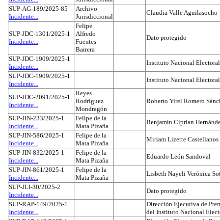
SUP-AG-189/2025-85
Archivo
Claudia Valle Aguilasocho
Incidente...
Jurisdiccional
Felipe
SUP-JDC-1301/2025-1
Alfredo
Dato protegido
Incidente...
Fuentes
Barrera
SUP-JDC-1909/2025-1
Instituto Nacional Electoral
Incidente...
SUP-JDC-1909/2025-1
Instituto Nacional Electoral
Incidente...
Reyes
SUP-JDC-2091/2025-1
Rodríguez
Roberto Yirel Romero Sánc
Incidente...
Mondragón
SUP-JIN-233/2025-1
Felipe de la
Benjamín Ciprian Hernánd
Incidente...
Mata Pizaña
SUP-JIN-586/2025-1
Felipe de la
Miriam Lizette Castellanos
Incidente...
Mata Pizaña
SUP-JIN-832/2025-1
Felipe de la
Eduardo León Sandoval
Incidente...
Mata Pizaña
SUP-JIN-861/2025-1
Felipe de la
Lisbeth Nayeli Verónica So
Incidente...
Mata Pizaña
SUP-JLI-30/2025-2
Dato protegido
Incidente...
SUP-RAP-149/2025-1
Dirección Ejecutiva de Prer
Incidente...
del Instituto Nacional Elect