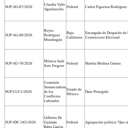
Claudia Valle
SUP-AG-67/2026
Federal
Carlos Figueroa Rodríguez
Aguilasocho
Reyes
Baja
Encargada de Despacho de 
SUP-AG-69/2026
Rodríguez
California
Contencioso Electoral
Mondragón
Mónica Aralí
SUP-AG-70/2026
Federal
Martha Medina Gómez
Soto Fregoso
Comisión
Sustanciadora
Estado de
SUP-CLT-1/2026
de los
Dato Protegido
México
Conflictos
Laborales
Gilberto De
SUP-JDC-345/2026
Guzmán
Federal
Agrupación política "Que s
Bátiz García