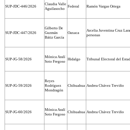
Claudia Valle
SUP-JDC-446/2026
Federal
Ramón Vargas Ortega
Aguilasocho
Gilberto De
Arcelia Juventina Cruz Lara
SUP-JDC-447/2026
Guzmán
Oaxaca
personas
Bátiz García
Mónica Aralí
SUP-JG-58/2026
Hidalgo
Tribunal Electoral del Esta
Soto Fregoso
Reyes
SUP-JG-59/2026
Rodríguez
Chihuahua
Andrea Chávez Treviño
Mondragón
Mónica Aralí
SUP-JG-60/2026
Chihuahua
Andrea Chávez Treviño
Soto Fregoso