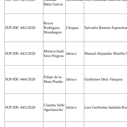
Bátiz García
Reyes
SUP-JDC-442/2026
Rodríguez
Chiapas
Salvador Basurto Espinobar
Mondragón
Mónica Aralí
SUP-JDC-443/2026
Jalisco
Manuel Alejandro Murillo G
Soto Fregoso
Felipe de la
SUP-JDC-444/2026
Jalisco
Guillermo Ortiz Vázquez
Mata Pizaña
Claudia Valle
SUP-JDC-445/2026
Jalisco
Luis Guillermo Saldaña Ro
Aguilasocho