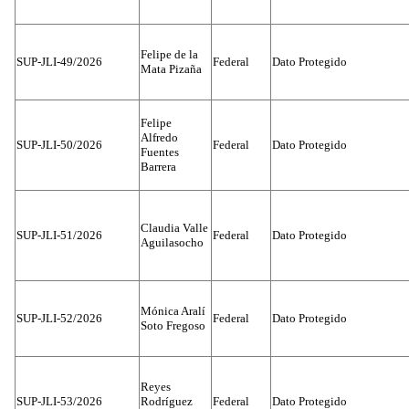
Felipe de la
SUP-JLI-49/2026
Federal
Dato Protegido
Mata Pizaña
Felipe
Alfredo
SUP-JLI-50/2026
Federal
Dato Protegido
Fuentes
Barrera
Claudia Valle
SUP-JLI-51/2026
Federal
Dato Protegido
Aguilasocho
Mónica Aralí
SUP-JLI-52/2026
Federal
Dato Protegido
Soto Fregoso
Reyes
SUP-JLI-53/2026
Rodríguez
Federal
Dato Protegido