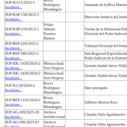
Reyes
SUP-JLI-13/2023-1
Rodríguez
Armando de la Riva Martín
Incidente...
Mondragón
SUP-RAP-158/2023-1
Dirección Jurídica del Insti
Incidente...
Felipe
SUP-RAP-219/2023-1
Alfredo
Titular de la Defensoría Pub
Incidente...
Fuentes
Electoral del Poder Judicial
Barrera
SUP-REP-229/2023-1
Tribunal Electoral del Est
Incidente...
SUP-REP-386/2023-1
Sala Regional Especializada
Incidente...
Poder Judicial de la Federa
SUP-JDC-1450/2024-2
Mónica Aralí
Gerardo Andrés Arceo Vidal
Incidente...
Soto Fregoso
SUP-JDC-1450/2024-2
Mónica Aralí
Gerardo Andrés Arceo Vidal
Incidente...
Soto Fregoso
Reyes
SUP-JLI-39/2024-2
Rodríguez
Dato protegido
Incidente...
Mondragón
Reyes
SUP-REP-1183/2024-1
Rodríguez
Gilberto Herrera Ruiz
Incidente...
Mondragón
SUP-AG-189/2025-28
Archivo
Claudia Valle Aguilasocho
Incidente...
Jurisdiccional
SUP-AG-189/2025-63
Archivo
Claudia Valle Aguilasocho
Incidente...
Jurisdiccional