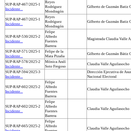
Reyes
SUP-RAP-467/2025-1
Rodríguez
Gilberto de Guzmán Batiz 
Incidente...
Mondragón
Reyes
SUP-RAP-467/2025-1
Rodríguez
Gilberto de Guzmán Batiz 
Incidente...
Mondragón
Felipe
SUP-RAP-530/2025-2
Alfredo
Magistrada Claudia Valle 
Incidente...
Fuentes
Barrera
SUP-RAP-571/2025-1
Felipe de la
Gilberto de Guzmán Bátiz 
Incidente...
Mata Pizaña
SUP-RAP-578/2025-2
Mónica Aralí
Claudia Valle Aguilasocho
Incidente...
Soto Fregoso
SUP-RAP-594/2025-3
Dirección Ejecutiva de Asun
Incidente...
Nacional Electoral
Felipe
SUP-RAP-602/2025-2
Alfredo
Claudia Valle Aguilasocho
Incidente...
Fuentes
Barrera
Felipe
SUP-RAP-602/2025-2
Alfredo
Claudia Valle Aguilasocho
Incidente...
Fuentes
Barrera
Felipe
SUP-RAP-665/2025-2
Alfredo
Claudia Valle Aguilasocho
Incidente...
Fuentes