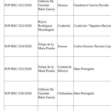
Gilberto De
SUP-REC-322/2026
Guzmán
Oaxaca
Gaudencio García Nicolás
Bátiz García
Reyes
SUP-REC-323/2026
Rodríguez
Coahuila
Coalición “Sigamos Hacien
Mondragón
Felipe de la
SUP-REC-324/2026
Sonora
Carlos Ernesto Navarro Ló
Mata Pizaña
Felipe de la
Ciudad de
SUP-REC-325/2026
Dato Protegido
Mata Pizaña
México
Gilberto De
SUP-REC-326/2026
Guzmán
Chihuahua
Dato Protegido
Bátiz García