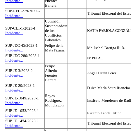
Incidente...
Fuentes
Barrera
SUP-REC-279/2022-2
Tribunal Electoral del Est
Incidente...
Comisión
Sustanciadora
SUP-CLT-1/2023-1
de los
KATIA FABIOLA GONZÁL
Incidente...
Conflictos
Laborales
SUP-JDC-45/2023-1
Felipe de la
Ma. Isabel Barriga Ruíz
Incidente...
Mata Pizaña
SUP-JDC-280/2023-1
IMPEPAC
Incidente...
Felipe
SUP-JE-3/2023-2
Alfredo
Ángel Durán Pérez
Incidente...
Fuentes
Barrera
SUP-JE-20/2023-1
Dulce María Sauri Riancho
Incidente...
Reyes
SUP-JE-1049/2023-1
Rodríguez
Instituto Morelense de Rad
Incidente...
Mondragón
SUP-JE-1053/2023-1
Ricardo Landa Patiño
Incidente...
SUP-JE-1454/2023-1
Tribunal Electoral del Esta
Incidente...