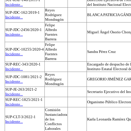
Incidente...
del Instituto Nacional Elect
Reyes
SUP-JDC-162/2019-1
Rodríguez
BLANCA PATRICIA GÁN
Incidente...
Mondragón
Felipe
SUP-JDC-2456/2020-1
Alfredo
Miguel Ángel Osorio Chong
Incidente...
Fuentes
Barrera
Felipe
SUP-JDC-10255/2020-4
Alfredo
Sandra Pérez Cruz
Incidente...
Fuentes
Barrera
SUP-REC-343/2020-1
Encargado de despacho de la
Incidente...
Instituto Estatal Electoral 
Reyes
SUP-JDC-1081/2021-2
Rodríguez
GREGORIO JIMÉNEZ GA
Incidente...
Mondragón
SUP-JE-263/2021-2
Secretario Ejecutivo del Ins
Incidente...
SUP-REC-1825/2021-1
Organismo Público Electora
Incidente...
Comisión
Sustanciadora
SUP-CLT-3/2022-1
de los
Karla Leonarda Ramírez Qu
Incidente...
Conflictos
Laborales