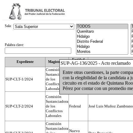
Sala:
Palabra clave:
Entidad
Expediente
Magistrado
SUP-AG-136/2025 - Acto reclamado
Federativa
Comisión
Entre otras cuestiones, la parte compa
Sustanciadora
con la elegibilidad de la candidata a 
SUP-CLT-1/2024
de los
Federal
Juan José Serrato Velasco
circuito en el estado de Quintana Roo
Conflictos
Pérez por contar con un promedio me
Laborales
Comisión
Sustanciadora
SUP-CLT-2/2024
de los
Federal
José Luis Muñoz Zambrano
Conflictos
Laborales
Comisión
Sustanciadora
Nuevo