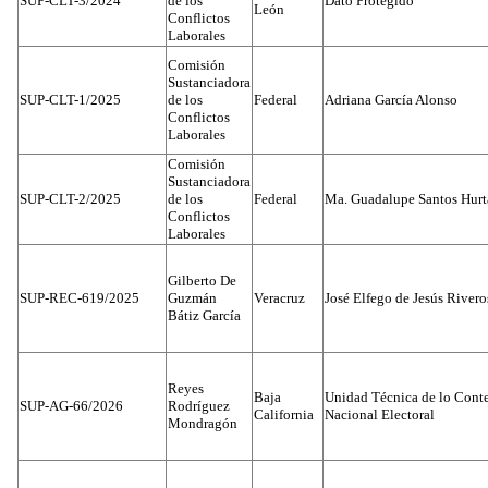
SUP-CLT-3/2024
de los
Dato Protegido
León
Conflictos
Laborales
Comisión
Sustanciadora
SUP-CLT-1/2025
de los
Federal
Adriana García Alonso
Conflictos
Laborales
Comisión
Sustanciadora
SUP-CLT-2/2025
de los
Federal
Ma. Guadalupe Santos Hur
Conflictos
Laborales
Gilberto De
SUP-REC-619/2025
Guzmán
Veracruz
José Elfego de Jesús River
Bátiz García
Reyes
Baja
Unidad Técnica de lo Conten
SUP-AG-66/2026
Rodríguez
California
Nacional Electoral
Mondragón