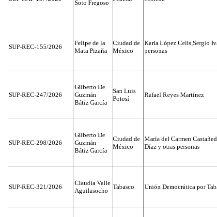
Soto Fregoso
Felipe de la
Ciudad de
Karla López Celis,Sergio I
SUP-REC-155/2026
Mata Pizaña
México
personas
Gilberto De
San Luis
SUP-REC-247/2026
Guzmán
Rafael Reyes Martínez
Potosí
Bátiz García
Gilberto De
Ciudad de
María del Carmen Castañed
SUP-REC-298/2026
Guzmán
México
Díaz y otras personas
Bátiz García
Claudia Valle
SUP-REC-321/2026
Tabasco
Unión Democrática por Tab
Aguilasocho