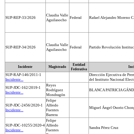
Claudia Valle
SUP-REP-33/2026
Federal
Rafael Alejandro Moreno C
Aguilasocho
Claudia Valle
SUP-REP-34/2026
Federal
Partido Revolución Institu
Aguilasocho
Entidad
Incidente
Magistrado
Inc
Federativa
SUP-RAP-146/2011-1
Dirección Ejecutiva de Prer
Incidente...
del Instituto Nacional Elect
Reyes
SUP-JDC-162/2019-1
Rodríguez
BLANCA PATRICIA GÁN
Incidente...
Mondragón
Felipe
SUP-JDC-2456/2020-1
Alfredo
Miguel Ángel Osorio Chong
Incidente...
Fuentes
Barrera
Felipe
SUP-JDC-10255/2020-4
Alfredo
Sandra Pérez Cruz
Incidente...
Fuentes