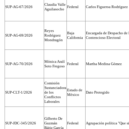
Claudia Valle
SUP-AG-67/2026
Federal
Carlos Figueroa Rodríguez
Aguilasocho
Reyes
Baja
Encargada de Despacho de 
SUP-AG-69/2026
Rodríguez
California
Contencioso Electoral
Mondragón
Mónica Aralí
SUP-AG-70/2026
Federal
Martha Medina Gómez
Soto Fregoso
Comisión
Sustanciadora
Estado de
SUP-CLT-1/2026
de los
Dato Protegido
México
Conflictos
Laborales
Gilberto De
SUP-JDC-345/2026
Guzmán
Federal
Agrupación política "Que s
Bátiz García