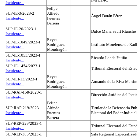
IMPEPAC
Incidente...
Felipe
SUP-JE-3/2023-2
Alfredo
Ángel Durán Pérez
Incidente...
Fuentes
Barrera
SUP-JE-20/2023-1
Dulce María Sauri Riancho
Incidente...
Reyes
SUP-JE-1049/2023-1
Rodríguez
Instituto Morelense de Rad
Incidente...
Mondragón
SUP-JE-1053/2023-1
Ricardo Landa Patiño
Incidente...
SUP-JE-1454/2023-1
Tribunal Electoral del Esta
Incidente...
Reyes
SUP-JLI-13/2023-1
Rodríguez
Armando de la Riva Martín
Incidente...
Mondragón
SUP-RAP-158/2023-1
Dirección Jurídica del Insti
Incidente...
Felipe
SUP-RAP-219/2023-1
Alfredo
Titular de la Defensoría Pub
Incidente...
Fuentes
Electoral del Poder Judicial
Barrera
SUP-REP-229/2023-1
Tribunal Electoral del Est
Incidente...
SUP-REP-386/2023-1
Sala Regional Especializada