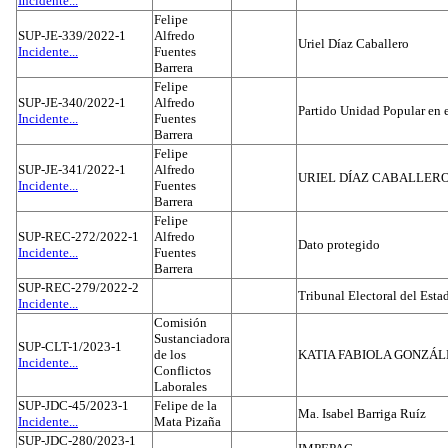
Incidente...
Felipe
SUP-JE-339/2022-1
Alfredo
Uriel Díaz Caballero
Incidente...
Fuentes
Barrera
Felipe
SUP-JE-340/2022-1
Alfredo
Partido Unidad Popular en 
Incidente...
Fuentes
Barrera
Felipe
SUP-JE-341/2022-1
Alfredo
URIEL DÍAZ CABALLER
Incidente...
Fuentes
Barrera
Felipe
SUP-REC-272/2022-1
Alfredo
Dato protegido
Incidente...
Fuentes
Barrera
SUP-REC-279/2022-2
Tribunal Electoral del Est
Incidente...
Comisión
Sustanciadora
SUP-CLT-1/2023-1
de los
KATIA FABIOLA GONZÁL
Incidente...
Conflictos
Laborales
SUP-JDC-45/2023-1
Felipe de la
Ma. Isabel Barriga Ruíz
Incidente...
Mata Pizaña
SUP-JDC-280/2023-1