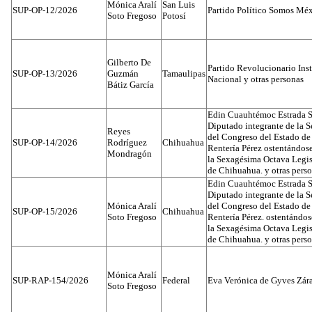
Mónica Aralí
San Luis
SUP-OP-12/2026
Partido Político Somos Méx
Soto Fregoso
Potosí
Gilberto De
Partido Revolucionario Inst
SUP-OP-13/2026
Guzmán
Tamaulipas
Nacional y otras personas
Bátiz García
Edin Cuauhtémoc Estrada S
Diputado integrante de la 
Reyes
del Congreso del Estado d
SUP-OP-14/2026
Rodríguez
Chihuahua
Rentería Pérez ostentándos
Mondragón
la Sexagésima Octava Legis
de Chihuahua. y otras pers
Edin Cuauhtémoc Estrada S
Diputado integrante de la 
Mónica Aralí
del Congreso del Estado d
SUP-OP-15/2026
Chihuahua
Soto Fregoso
Rentería Pérez. ostentándo
la Sexagésima Octava Legis
de Chihuahua. y otras pers
Mónica Aralí
SUP-RAP-154/2026
Federal
Eva Verónica de Gyves Zár
Soto Fregoso