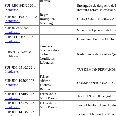
Barrera
SUP-REC-343/2020-1
Encargado de despacho de la
Incidente...
Instituto Estatal Electoral 
Reyes
SUP-JDC-1081/2021-2
Rodríguez
GREGORIO JIMÉNEZ GA
Incidente...
Mondragón
SUP-JE-263/2021-2
Secretario Ejecutivo del Ins
Incidente...
SUP-REC-1825/2021-1
Organismo Público Electora
Incidente...
Comisión
Sustanciadora
SUP-CLT-3/2022-1
de los
Karla Leonarda Ramírez Qu
Incidente...
Conflictos
Laborales
SUP-JDC-951/2022-1
TUS DEMIAN FERNAND
Incidente...
Felipe
SUP-JDC-1056/2022-1
Alfredo
CONSEJO NACIONAL DE L
Incidente...
Fuentes
Barrera
SUP-JDC-1240/2022-1
Felipe de la
Xóchitl Nashielly Zagal Ra
Incidente...
Mata Pizaña
SUP-JDC-1252/2022-1
Felipe de la
Juana Elizabeth Luna Rodr
Incidente...
Mata Pizaña
SUP-JDC-1413/2022-1
Tribunal Electoral de Verac