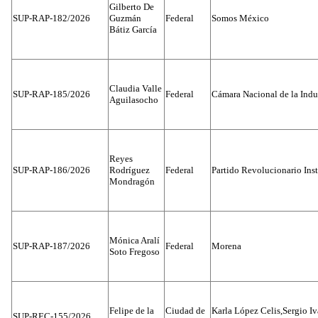
Gilberto De
SUP-RAP-182/2026
Guzmán
Federal
Somos México
Bátiz García
Claudia Valle
SUP-RAP-185/2026
Federal
Cámara Nacional de la Indus
Aguilasocho
Reyes
SUP-RAP-186/2026
Rodríguez
Federal
Partido Revolucionario Inst
Mondragón
Mónica Aralí
SUP-RAP-187/2026
Federal
Morena
Soto Fregoso
Felipe de la
Ciudad de
Karla López Celis,Sergio I
SUP-REC-155/2026