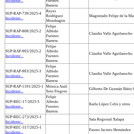
Incidente...
Fuentes
Barrera
Reyes
SUP-RAP-739/2025-4
Rodríguez
Magistrado Felipe de la Ma
Incidente...
Mondragón
Felipe
SUP-RAP-808/2025-2
Alfredo
Claudia Valle Aguilasocho
Incidente...
Fuentes
Barrera
Felipe
SUP-RAP-993/2025-2
Alfredo
Claudia Valle Aguilasocho
Incidente...
Fuentes
Barrera
Felipe
SUP-RAP-993/2025-3
Alfredo
Claudia Valle Aguilasocho
Incidente...
Fuentes
Barrera
SUP-RAP-1191/2025-1
Mónica Aralí
Gilberto De Guzmán Bátiz 
Incidente...
Soto Fregoso
Felipe
SUP-REC-17/2025-5
Alfredo
Karla López Celis y otros
Incidente...
Fuentes
Barrera
SUP-REC-273/2025-1
Sala Regional Xalapa
Incidente...
SUP-REC-317/2025-1
Fausto Jacinto Hernández
Incidente...