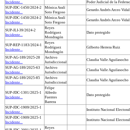
Incidente...
Poder Judicial de la Federa
SUP-JDC-1450/2024-2
Mónica Aralí
Gerardo Andrés Arceo Vidal
Incidente...
Soto Fregoso
SUP-JDC-1450/2024-2
Mónica Aralí
Gerardo Andrés Arceo Vidal
Incidente...
Soto Fregoso
Reyes
SUP-JLI-39/2024-2
Rodríguez
Dato protegido
Incidente...
Mondragón
Reyes
SUP-REP-1183/2024-1
Rodríguez
Gilberto Herrera Ruiz
Incidente...
Mondragón
SUP-AG-189/2025-28
Archivo
Claudia Valle Aguilasocho
Incidente...
Jurisdiccional
SUP-AG-189/2025-63
Archivo
Claudia Valle Aguilasocho
Incidente...
Jurisdiccional
SUP-AG-189/2025-85
Archivo
Claudia Valle Aguilasocho
Incidente...
Jurisdiccional
Felipe
SUP-JDC-1301/2025-1
Alfredo
Dato protegido
Incidente...
Fuentes
Barrera
SUP-JDC-1909/2025-1
Instituto Nacional Electoral
Incidente...
SUP-JDC-1909/2025-1
Instituto Nacional Electoral
Incidente...
Reyes
SUP-JDC-2091/2025-1