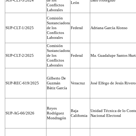
SUP-CLT-3/2024
de los
Dato Protegido
León
Conflictos
Laborales
Comisión
Sustanciadora
SUP-CLT-1/2025
de los
Federal
Adriana García Alonso
Conflictos
Laborales
Comisión
Sustanciadora
SUP-CLT-2/2025
de los
Federal
Ma. Guadalupe Santos Hur
Conflictos
Laborales
Gilberto De
SUP-REC-619/2025
Guzmán
Veracruz
José Elfego de Jesús River
Bátiz García
Reyes
Baja
Unidad Técnica de lo Conten
SUP-AG-66/2026
Rodríguez
California
Nacional Electoral
Mondragón