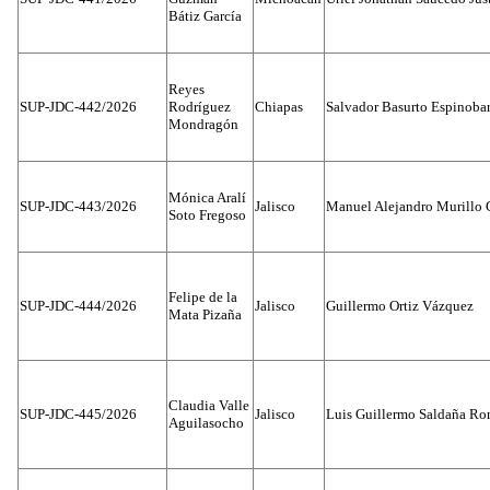
Bátiz García
Reyes
SUP-JDC-442/2026
Rodríguez
Chiapas
Salvador Basurto Espinobar
Mondragón
Mónica Aralí
SUP-JDC-443/2026
Jalisco
Manuel Alejandro Murillo G
Soto Fregoso
Felipe de la
SUP-JDC-444/2026
Jalisco
Guillermo Ortiz Vázquez
Mata Pizaña
Claudia Valle
SUP-JDC-445/2026
Jalisco
Luis Guillermo Saldaña Ro
Aguilasocho