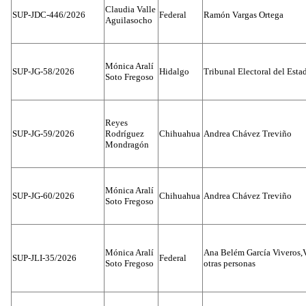
Claudia Valle
SUP-JDC-446/2026
Federal
Ramón Vargas Ortega
Aguilasocho
Mónica Aralí
SUP-JG-58/2026
Hidalgo
Tribunal Electoral del Esta
Soto Fregoso
Reyes
SUP-JG-59/2026
Rodríguez
Chihuahua
Andrea Chávez Treviño
Mondragón
Mónica Aralí
SUP-JG-60/2026
Chihuahua
Andrea Chávez Treviño
Soto Fregoso
Mónica Aralí
Ana Belém García Viveros,
SUP-JLI-35/2026
Federal
Soto Fregoso
otras personas