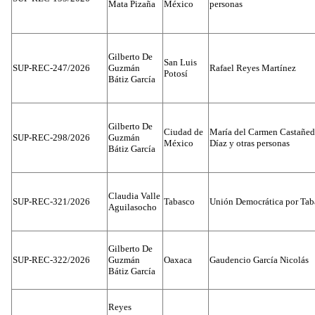
Mata Pizaña
México
personas
Gilberto De
San Luis
SUP-REC-247/2026
Guzmán
Rafael Reyes Martínez
Potosí
Bátiz García
Gilberto De
Ciudad de
María del Carmen Castañed
SUP-REC-298/2026
Guzmán
México
Díaz y otras personas
Bátiz García
Claudia Valle
SUP-REC-321/2026
Tabasco
Unión Democrática por Tab
Aguilasocho
Gilberto De
SUP-REC-322/2026
Guzmán
Oaxaca
Gaudencio García Nicolás
Bátiz García
Reyes