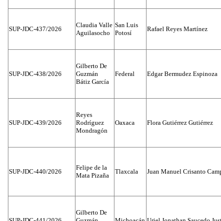
Claudia Valle
San Luis
SUP-JDC-437/2026
Rafael Reyes Martínez
Aguilasocho
Potosí
Gilberto De
SUP-JDC-438/2026
Guzmán
Federal
Edgar Bermudez Espinoza
Bátiz García
Reyes
SUP-JDC-439/2026
Rodríguez
Oaxaca
Flora Gutiérrez Gutiérrez
Mondragón
Felipe de la
SUP-JDC-440/2026
Tlaxcala
Juan Manuel Crisanto Cam
Mata Pizaña
Gilberto De
SUP-JDC-441/2026
Guzmán
Michoacán
Uriel Jonathan Saucedo Jus