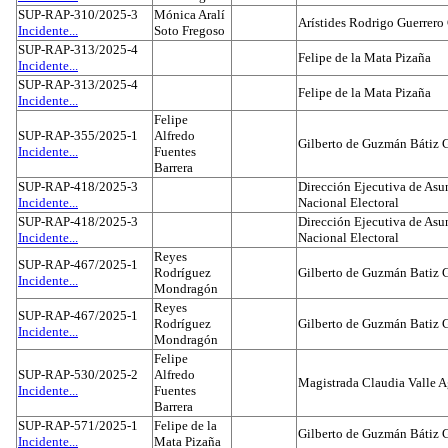
SUP-RAP-310/2025-3
Mónica Aralí
Arístides Rodrigo Guerrero
Incidente...
Soto Fregoso
SUP-RAP-313/2025-4
Felipe de la Mata Pizaña
Incidente...
SUP-RAP-313/2025-4
Felipe de la Mata Pizaña
Incidente...
Felipe
SUP-RAP-355/2025-1
Alfredo
Gilberto de Guzmán Bátiz 
Incidente...
Fuentes
Barrera
SUP-RAP-418/2025-3
Dirección Ejecutiva de Asun
Incidente...
Nacional Electoral
SUP-RAP-418/2025-3
Dirección Ejecutiva de Asun
Incidente...
Nacional Electoral
Reyes
SUP-RAP-467/2025-1
Rodríguez
Gilberto de Guzmán Batiz 
Incidente...
Mondragón
Reyes
SUP-RAP-467/2025-1
Rodríguez
Gilberto de Guzmán Batiz 
Incidente...
Mondragón
Felipe
SUP-RAP-530/2025-2
Alfredo
Magistrada Claudia Valle 
Incidente...
Fuentes
Barrera
SUP-RAP-571/2025-1
Felipe de la
Gilberto de Guzmán Bátiz 
Incidente...
Mata Pizaña