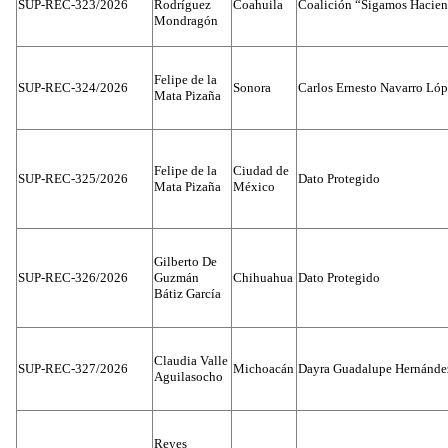
SUP-REC-323/2026
Rodríguez
Coahuila
Coalición “Sigamos Hacien
Mondragón
Felipe de la
SUP-REC-324/2026
Sonora
Carlos Ernesto Navarro Ló
Mata Pizaña
Felipe de la
Ciudad de
SUP-REC-325/2026
Dato Protegido
Mata Pizaña
México
Gilberto De
SUP-REC-326/2026
Guzmán
Chihuahua
Dato Protegido
Bátiz García
Claudia Valle
SUP-REC-327/2026
Michoacán
Dayra Guadalupe Hernánde
Aguilasocho
Reyes