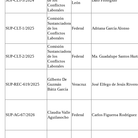
SUP-CLT-3/2024
de los
Dato Protegido
León
Conflictos
Laborales
Comisión
Sustanciadora
SUP-CLT-1/2025
de los
Federal
Adriana García Alonso
Conflictos
Laborales
Comisión
Sustanciadora
SUP-CLT-2/2025
de los
Federal
Ma. Guadalupe Santos Hur
Conflictos
Laborales
Gilberto De
SUP-REC-619/2025
Guzmán
Veracruz
José Elfego de Jesús River
Bátiz García
Claudia Valle
SUP-AG-67/2026
Federal
Carlos Figueroa Rodríguez
Aguilasocho