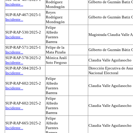
Rodríguez
Gilberto de Guzmán Batiz 
Incidente...
Mondragón
Reyes
SUP-RAP-467/2025-1
Rodríguez
Gilberto de Guzmán Batiz 
Incidente...
Mondragón
Felipe
SUP-RAP-530/2025-2
Alfredo
Magistrada Claudia Valle 
Incidente...
Fuentes
Barrera
SUP-RAP-571/2025-1
Felipe de la
Gilberto de Guzmán Bátiz 
Incidente...
Mata Pizaña
SUP-RAP-578/2025-2
Mónica Aralí
Claudia Valle Aguilasocho
Incidente...
Soto Fregoso
SUP-RAP-594/2025-3
Dirección Ejecutiva de Asun
Incidente...
Nacional Electoral
Felipe
SUP-RAP-602/2025-2
Alfredo
Claudia Valle Aguilasocho
Incidente...
Fuentes
Barrera
Felipe
SUP-RAP-602/2025-2
Alfredo
Claudia Valle Aguilasocho
Incidente...
Fuentes
Barrera
Felipe
SUP-RAP-665/2025-2
Alfredo
Claudia Valle Aguilasocho
Incidente...
Fuentes
Barrera