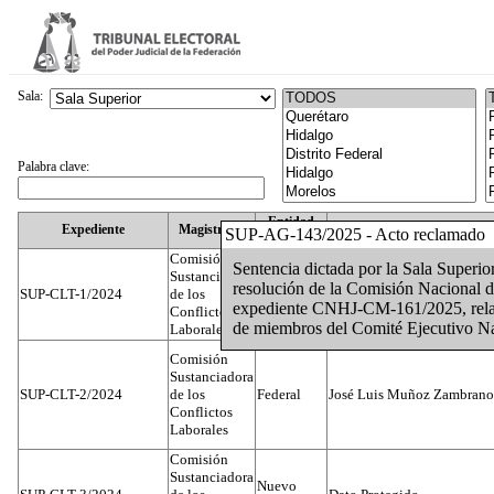
Sala:
Palabra clave:
Entidad
Expediente
Magistrado
SUP-AG-143/2025 - Acto reclamado
Federativa
Comisión
Sentencia dictada por la Sala Superi
Sustanciadora
resolución de la Comisión Nacional
SUP-CLT-1/2024
de los
Federal
Juan José Serrato Velasco
expediente CNHJ-CM-161/2025, relaci
Conflictos
de miembros del Comité Ejecutivo Nac
Laborales
Comisión
Sustanciadora
SUP-CLT-2/2024
de los
Federal
José Luis Muñoz Zambrano
Conflictos
Laborales
Comisión
Sustanciadora
Nuevo