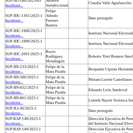
SUP-AG-189/2025-85
Archivo
Claudia Valle Aguilasocho
Incidente...
Jurisdiccional
Felipe
SUP-JDC-1301/2025-1
Alfredo
Dato protegido
Incidente...
Fuentes
Barrera
SUP-JDC-1909/2025-1
Instituto Nacional Electoral
Incidente...
SUP-JDC-1909/2025-1
Instituto Nacional Electoral
Incidente...
Reyes
SUP-JDC-2091/2025-1
Rodríguez
Roberto Yirel Romero Sánc
Incidente...
Mondragón
SUP-JIN-233/2025-1
Felipe de la
Benjamín Ciprian Hernánd
Incidente...
Mata Pizaña
SUP-JIN-586/2025-1
Felipe de la
Miriam Lizette Castellanos
Incidente...
Mata Pizaña
SUP-JIN-832/2025-1
Felipe de la
Eduardo León Sandoval
Incidente...
Mata Pizaña
SUP-JIN-861/2025-1
Felipe de la
Lisbeth Nayeli Verónica So
Incidente...
Mata Pizaña
SUP-JLI-30/2025-2
Dato protegido
Incidente...
SUP-RAP-149/2025-1
Dirección Ejecutiva de Prer
Incidente...
del Instituto Nacional Elect
SUP-RAP-149/2025-1
Dirección Ejecutiva de Prer