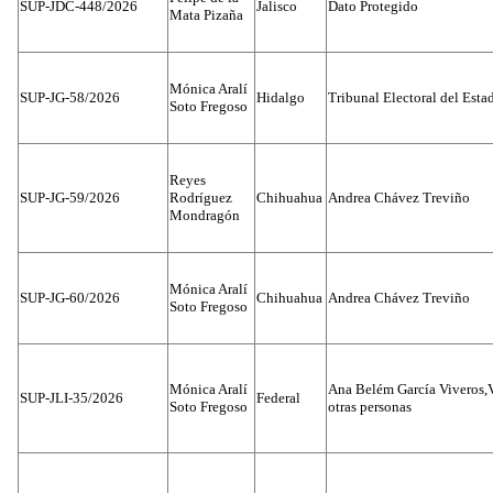
SUP-JDC-448/2026
Jalisco
Dato Protegido
Mata Pizaña
Mónica Aralí
SUP-JG-58/2026
Hidalgo
Tribunal Electoral del Esta
Soto Fregoso
Reyes
SUP-JG-59/2026
Rodríguez
Chihuahua
Andrea Chávez Treviño
Mondragón
Mónica Aralí
SUP-JG-60/2026
Chihuahua
Andrea Chávez Treviño
Soto Fregoso
Mónica Aralí
Ana Belém García Viveros,
SUP-JLI-35/2026
Federal
Soto Fregoso
otras personas