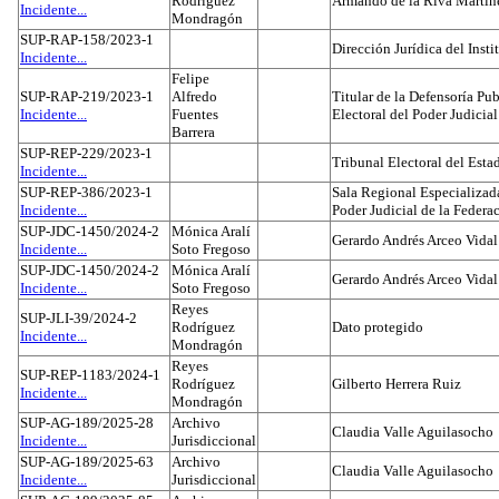
Rodríguez
Armando de la Riva Martín
Incidente...
Mondragón
SUP-RAP-158/2023-1
Dirección Jurídica del Insti
Incidente...
Felipe
SUP-RAP-219/2023-1
Alfredo
Titular de la Defensoría Pub
Incidente...
Fuentes
Electoral del Poder Judicial
Barrera
SUP-REP-229/2023-1
Tribunal Electoral del Est
Incidente...
SUP-REP-386/2023-1
Sala Regional Especializada
Incidente...
Poder Judicial de la Federa
SUP-JDC-1450/2024-2
Mónica Aralí
Gerardo Andrés Arceo Vidal
Incidente...
Soto Fregoso
SUP-JDC-1450/2024-2
Mónica Aralí
Gerardo Andrés Arceo Vidal
Incidente...
Soto Fregoso
Reyes
SUP-JLI-39/2024-2
Rodríguez
Dato protegido
Incidente...
Mondragón
Reyes
SUP-REP-1183/2024-1
Rodríguez
Gilberto Herrera Ruiz
Incidente...
Mondragón
SUP-AG-189/2025-28
Archivo
Claudia Valle Aguilasocho
Incidente...
Jurisdiccional
SUP-AG-189/2025-63
Archivo
Claudia Valle Aguilasocho
Incidente...
Jurisdiccional