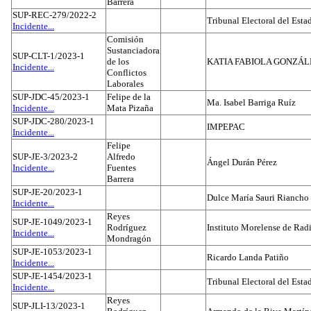
Barrera
SUP-REC-279/2022-2
Tribunal Electoral del Est
Incidente...
Comisión
Sustanciadora
SUP-CLT-1/2023-1
de los
KATIA FABIOLA GONZÁL
Incidente...
Conflictos
Laborales
SUP-JDC-45/2023-1
Felipe de la
Ma. Isabel Barriga Ruíz
Incidente...
Mata Pizaña
SUP-JDC-280/2023-1
IMPEPAC
Incidente...
Felipe
SUP-JE-3/2023-2
Alfredo
Ángel Durán Pérez
Incidente...
Fuentes
Barrera
SUP-JE-20/2023-1
Dulce María Sauri Riancho
Incidente...
Reyes
SUP-JE-1049/2023-1
Rodríguez
Instituto Morelense de Rad
Incidente...
Mondragón
SUP-JE-1053/2023-1
Ricardo Landa Patiño
Incidente...
SUP-JE-1454/2023-1
Tribunal Electoral del Esta
Incidente...
Reyes
SUP-JLI-13/2023-1