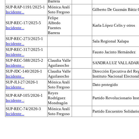
Barrera
SUP-RAP-1191/2025-1
Mónica Aralí
Gilberto De Guzmán Bátiz 
Incidente...
Soto Fregoso
Felipe
SUP-REC-17/2025-5
Alfredo
Karla López Celis y otros
Incidente...
Fuentes
Barrera
SUP-REC-273/2025-1
Sala Regional Xalapa
Incidente...
SUP-REC-317/2025-1
Fausto Jacinto Hernández
Incidente...
SUP-REC-588/2025-2
Claudia Valle
SANDRA LUZ VALLADAR
Incidente...
Aguilasocho
SUP-JDC-140/2026-1
Claudia Valle
Dirección Ejecutiva del Reg
Incidente...
Aguilasocho
Instituto Nacional Electoral
SUP-JLI-27/2026-1
Mónica Aralí
Dato protegido
Incidente...
Soto Fregoso
Reyes
SUP-RAP-105/2026-1
Rodríguez
Partido Revolucionario Inst
Incidente...
Mondragón
SUP-REC-74/2026-3
Mónica Aralí
Partido Encuentro Solidario
Incidente...
Soto Fregoso