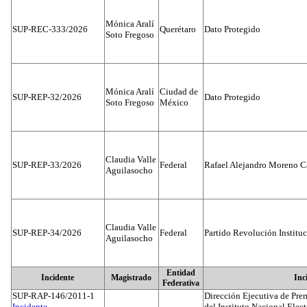
Mónica Aralí
SUP-REC-333/2026
Querétaro
Dato Protegido
Soto Fregoso
Mónica Aralí
Ciudad de
SUP-REP-32/2026
Dato Protegido
Soto Fregoso
México
Claudia Valle
SUP-REP-33/2026
Federal
Rafael Alejandro Moreno C
Aguilasocho
Claudia Valle
SUP-REP-34/2026
Federal
Partido Revolución Institu
Aguilasocho
Entidad
Incidente
Magistrado
Inc
Federativa
SUP-RAP-146/2011-1
Dirección Ejecutiva de Prer
Incidente...
del Instituto Nacional Elect