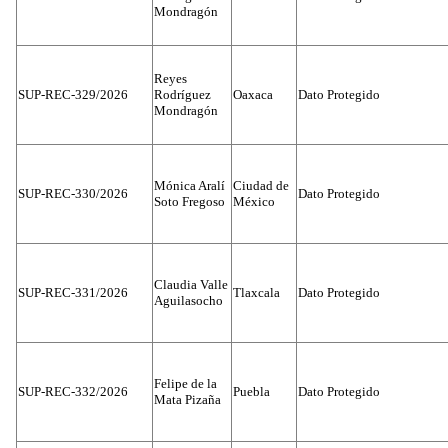
Mondragón
Reyes
SUP-REC-329/2026
Rodríguez
Oaxaca
Dato Protegido
Mondragón
Mónica Aralí
Ciudad de
SUP-REC-330/2026
Dato Protegido
Soto Fregoso
México
Claudia Valle
SUP-REC-331/2026
Tlaxcala
Dato Protegido
Aguilasocho
Felipe de la
SUP-REC-332/2026
Puebla
Dato Protegido
Mata Pizaña