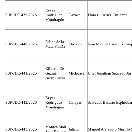
Reyes
SUP-JDC-439/2026
Rodríguez
Oaxaca
Flora Gutiérrez Gutiérrez
Mondragón
Felipe de la
SUP-JDC-440/2026
Tlaxcala
Juan Manuel Crisanto Cam
Mata Pizaña
Gilberto De
SUP-JDC-441/2026
Guzmán
Michoacán
Uriel Jonathan Saucedo Jus
Bátiz García
Reyes
SUP-JDC-442/2026
Rodríguez
Chiapas
Salvador Basurto Espinobar
Mondragón
Mónica Aralí
SUP-JDC-443/2026
Jalisco
Manuel Alejandro Murillo G
Soto Fregoso