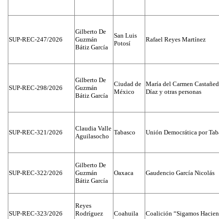
Gilberto De
San Luis
SUP-REC-247/2026
Guzmán
Rafael Reyes Martínez
Potosí
Bátiz García
Gilberto De
Ciudad de
María del Carmen Castañed
SUP-REC-298/2026
Guzmán
México
Díaz y otras personas
Bátiz García
Claudia Valle
SUP-REC-321/2026
Tabasco
Unión Democrática por Tab
Aguilasocho
Gilberto De
SUP-REC-322/2026
Guzmán
Oaxaca
Gaudencio García Nicolás
Bátiz García
Reyes
SUP-REC-323/2026
Rodríguez
Coahuila
Coalición “Sigamos Hacien