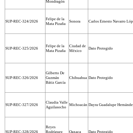
Mondragón
Felipe de la
SUP-REC-324/2026
Sonora
Carlos Ernesto Navarro Ló
Mata Pizaña
Felipe de la
Ciudad de
SUP-REC-325/2026
Dato Protegido
Mata Pizaña
México
Gilberto De
SUP-REC-326/2026
Guzmán
Chihuahua
Dato Protegido
Bátiz García
Claudia Valle
SUP-REC-327/2026
Michoacán
Dayra Guadalupe Hernánde
Aguilasocho
Reyes
SUP-REC-328/2026
Rodríguez
Oaxaca
Dato Protegido