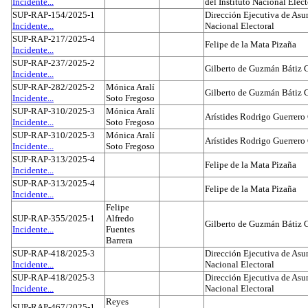
Incidente...
del Instituto Nacional Elect
SUP-RAP-154/2025-1
Dirección Ejecutiva de Asun
Incidente...
Nacional Electoral
SUP-RAP-217/2025-4
Felipe de la Mata Pizaña
Incidente...
SUP-RAP-237/2025-2
Gilberto de Guzmán Bátiz 
Incidente...
SUP-RAP-282/2025-2
Mónica Aralí
Gilberto de Guzmán Bátiz 
Incidente...
Soto Fregoso
SUP-RAP-310/2025-3
Mónica Aralí
Arístides Rodrigo Guerrero
Incidente...
Soto Fregoso
SUP-RAP-310/2025-3
Mónica Aralí
Arístides Rodrigo Guerrero
Incidente...
Soto Fregoso
SUP-RAP-313/2025-4
Felipe de la Mata Pizaña
Incidente...
SUP-RAP-313/2025-4
Felipe de la Mata Pizaña
Incidente...
Felipe
SUP-RAP-355/2025-1
Alfredo
Gilberto de Guzmán Bátiz 
Incidente...
Fuentes
Barrera
SUP-RAP-418/2025-3
Dirección Ejecutiva de Asun
Incidente...
Nacional Electoral
SUP-RAP-418/2025-3
Dirección Ejecutiva de Asun
Incidente...
Nacional Electoral
Reyes
SUP-RAP-467/2025-1