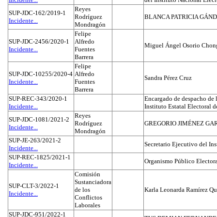
Reyes
SUP-JDC-162/2019-1
Rodríguez
BLANCA PATRICIA GÁN
Incidente...
Mondragón
Felipe
SUP-JDC-2456/2020-1
Alfredo
Miguel Ángel Osorio Chong
Incidente...
Fuentes
Barrera
Felipe
SUP-JDC-10255/2020-4
Alfredo
Sandra Pérez Cruz
Incidente...
Fuentes
Barrera
SUP-REC-343/2020-1
Encargado de despacho de la
Incidente...
Instituto Estatal Electoral 
Reyes
SUP-JDC-1081/2021-2
Rodríguez
GREGORIO JIMÉNEZ GA
Incidente...
Mondragón
SUP-JE-263/2021-2
Secretario Ejecutivo del Ins
Incidente...
SUP-REC-1825/2021-1
Organismo Público Electora
Incidente...
Comisión
Sustanciadora
SUP-CLT-3/2022-1
de los
Karla Leonarda Ramírez Qu
Incidente...
Conflictos
Laborales
SUP-JDC-951/2022-1