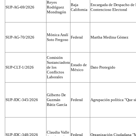
Reyes
Baja
Encargada de Despacho de 
SUP-AG-69/2026
Rodríguez
California
Contencioso Electoral
Mondragón
Mónica Aralí
SUP-AG-70/2026
Federal
Martha Medina Gómez
Soto Fregoso
Comisión
Sustanciadora
Estado de
SUP-CLT-1/2026
de los
Dato Protegido
México
Conflictos
Laborales
Gilberto De
SUP-JDC-345/2026
Guzmán
Federal
Agrupación política "Que s
Bátiz García
Claudia Valle
SUP-JDC-348/2026
Federal
Organización Ciudadana "M