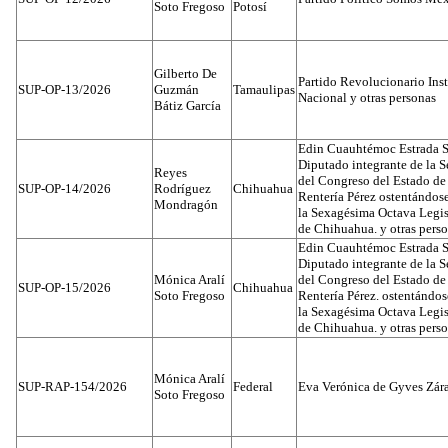
Soto Fregoso
Potosí
Gilberto De
Partido Revolucionario Inst
SUP-OP-13/2026
Guzmán
Tamaulipas
Nacional y otras personas
Bátiz García
Edin Cuauhtémoc Estrada S
Diputado integrante de la 
Reyes
del Congreso del Estado d
SUP-OP-14/2026
Rodríguez
Chihuahua
Rentería Pérez ostentándos
Mondragón
la Sexagésima Octava Legis
de Chihuahua. y otras pers
Edin Cuauhtémoc Estrada S
Diputado integrante de la 
Mónica Aralí
del Congreso del Estado d
SUP-OP-15/2026
Chihuahua
Soto Fregoso
Rentería Pérez. ostentándo
la Sexagésima Octava Legis
de Chihuahua. y otras pers
Mónica Aralí
SUP-RAP-154/2026
Federal
Eva Verónica de Gyves Zár
Soto Fregoso