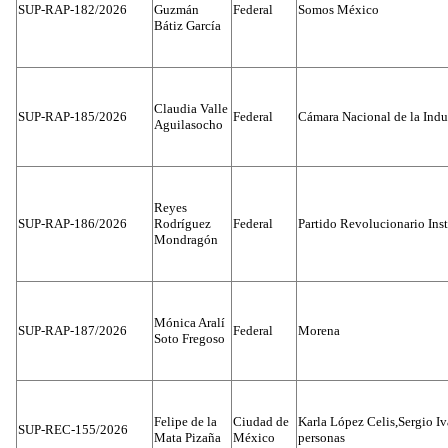
SUP-RAP-182/2026
Guzmán
Federal
Somos México
Bátiz García
Claudia Valle
SUP-RAP-185/2026
Federal
Cámara Nacional de la Indus
Aguilasocho
Reyes
SUP-RAP-186/2026
Rodríguez
Federal
Partido Revolucionario Inst
Mondragón
Mónica Aralí
SUP-RAP-187/2026
Federal
Morena
Soto Fregoso
Felipe de la
Ciudad de
Karla López Celis,Sergio I
SUP-REC-155/2026
Mata Pizaña
México
personas