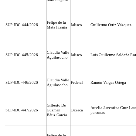
Felipe de la
SUP-JDC-444/2026
Jalisco
Guillermo Ortiz Vázquez
Mata Pizaña
Claudia Valle
SUP-JDC-445/2026
Jalisco
Luis Guillermo Saldaña Ro
Aguilasocho
Claudia Valle
SUP-JDC-446/2026
Federal
Ramón Vargas Ortega
Aguilasocho
Gilberto De
Arcelia Juventina Cruz Lara
SUP-JDC-447/2026
Guzmán
Oaxaca
personas
Bátiz García
Felipe de la