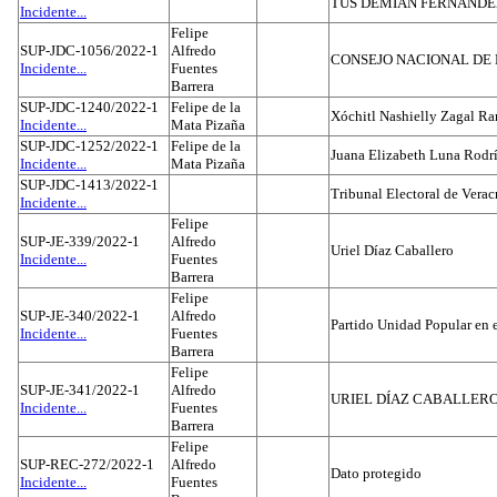
TUS DEMIAN FERNAND
Incidente...
Felipe
SUP-JDC-1056/2022-1
Alfredo
CONSEJO NACIONAL DE L
Incidente...
Fuentes
Barrera
SUP-JDC-1240/2022-1
Felipe de la
Xóchitl Nashielly Zagal Ra
Incidente...
Mata Pizaña
SUP-JDC-1252/2022-1
Felipe de la
Juana Elizabeth Luna Rodr
Incidente...
Mata Pizaña
SUP-JDC-1413/2022-1
Tribunal Electoral de Verac
Incidente...
Felipe
SUP-JE-339/2022-1
Alfredo
Uriel Díaz Caballero
Incidente...
Fuentes
Barrera
Felipe
SUP-JE-340/2022-1
Alfredo
Partido Unidad Popular en 
Incidente...
Fuentes
Barrera
Felipe
SUP-JE-341/2022-1
Alfredo
URIEL DÍAZ CABALLER
Incidente...
Fuentes
Barrera
Felipe
SUP-REC-272/2022-1
Alfredo
Dato protegido
Incidente...
Fuentes