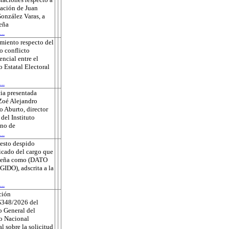
sación de Juan
onzález Varas, a
eña
..
miento respecto del
o conflicto
ncial entre el
o Estatal Electoral
..
ia presentada
Zoé Alejandro
 Aburto, director
 del Instituto
no de
..
esto despido
ficado del cargo que
eña como (DATO
DO), adscrita a la
..
ción
348/2026 del
 General del
to Nacional
al sobre la solicitud