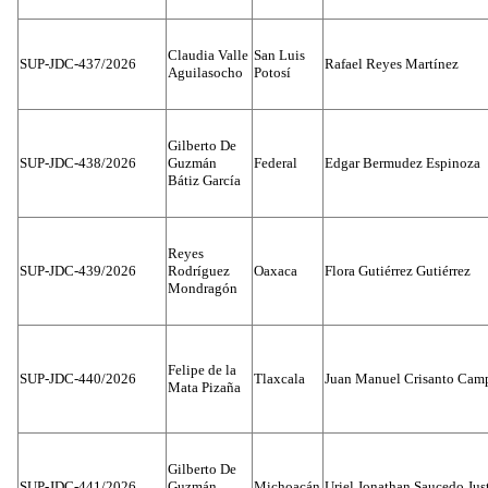
Claudia Valle
San Luis
SUP-JDC-437/2026
Rafael Reyes Martínez
Aguilasocho
Potosí
Gilberto De
SUP-JDC-438/2026
Guzmán
Federal
Edgar Bermudez Espinoza
Bátiz García
Reyes
SUP-JDC-439/2026
Rodríguez
Oaxaca
Flora Gutiérrez Gutiérrez
Mondragón
Felipe de la
SUP-JDC-440/2026
Tlaxcala
Juan Manuel Crisanto Cam
Mata Pizaña
Gilberto De
SUP-JDC-441/2026
Guzmán
Michoacán
Uriel Jonathan Saucedo Jus