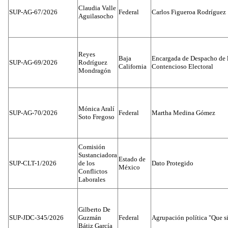
Claudia Valle
SUP-AG-67/2026
Federal
Carlos Figueroa Rodríguez
Aguilasocho
Reyes
Baja
Encargada de Despacho de 
SUP-AG-69/2026
Rodríguez
California
Contencioso Electoral
Mondragón
Mónica Aralí
SUP-AG-70/2026
Federal
Martha Medina Gómez
Soto Fregoso
Comisión
Sustanciadora
Estado de
SUP-CLT-1/2026
de los
Dato Protegido
México
Conflictos
Laborales
Gilberto De
SUP-JDC-345/2026
Guzmán
Federal
Agrupación política "Que s
Bátiz García