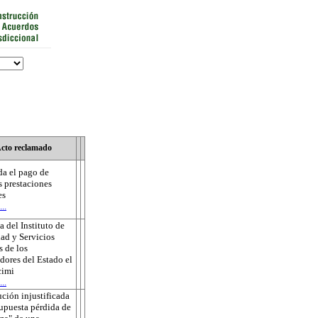
cto reclamado
a el pago de
s prestaciones
es
..
 del Instituto de
ad y Servicios
s de los
dores del Estado el
cimi
..
ución injustificada
supuesta pérdida de