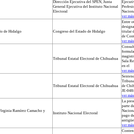
Dirección Ejecutiva del SPEN, Junta
Ejecuti
General Ejecutiva del Instituto Nacional
Profesi
Electoral
Naciona
ver más.
Entre o
designa
do de Hidalgo
Congreso del Estado de Hidalgo
titular
de Cont
ver más.
Consul
formula
magistr
Tribunal Estatal Electoral de Chihuahua
Sala Re
en el
ver más.
Sentenc
Tribuna
Tribunal Estatal Electoral de Chihuahua
de Chih
JE-048/
ver más.
La pres
parte de
Virginia Ramírez Camacho y
Naciona
Instituto Nacional Electoral
pago de
antigü
ver más.
Conteni