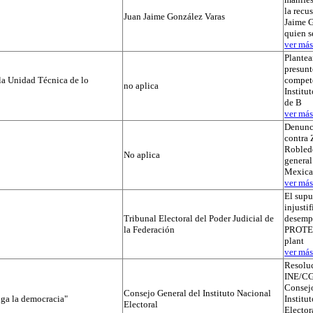
la recu
Juan Jaime González Varas
Jaime G
quien s
ver más.
Plantea
presunt
la Unidad Técnica de lo
compete
no aplica
Institut
de B
ver más.
Denunc
contra 
Robledo
No aplica
general
Mexica
ver más.
El supu
injusti
Tribunal Electoral del Poder Judicial de
desemp
la Federación
PROTEGI
plant
ver más.
Resolu
INE/CG
Consejo
Consejo General del Instituto Nacional
iga la democracia"
Institu
Electoral
Elector