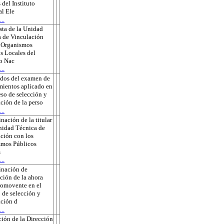
 del Instituto
l Ele
..
ta de la Unidad
 de Vinculación
s Organismos
s Locales del
to Nac
..
ados del examen de
ientos aplicado en
eso de selección y
ción de la perso
..
nación de la titular
nidad Técnica de
ción con los
smos Públicos
s
..
inación de
ción de la ahora
romovente en el
 de selección y
ción d
..
ión de la Dirección