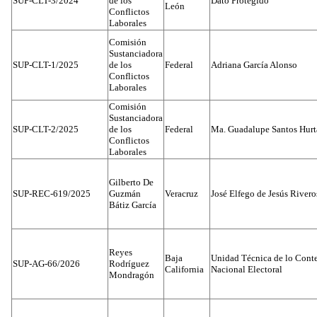
SUP-CLT-3/2024
de los
Dato Protegido
León
Conflictos
Laborales
Comisión
Sustanciadora
SUP-CLT-1/2025
de los
Federal
Adriana García Alonso
Conflictos
Laborales
Comisión
Sustanciadora
SUP-CLT-2/2025
de los
Federal
Ma. Guadalupe Santos Hur
Conflictos
Laborales
Gilberto De
SUP-REC-619/2025
Guzmán
Veracruz
José Elfego de Jesús River
Bátiz García
Reyes
Baja
Unidad Técnica de lo Conten
SUP-AG-66/2026
Rodríguez
California
Nacional Electoral
Mondragón