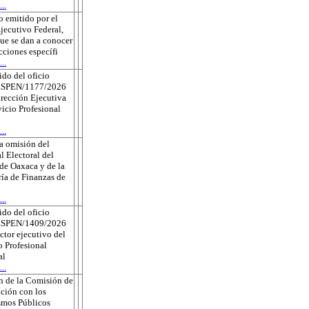
..
 emitido por el
jecutivo Federal,
que se dan a conocer
ecciones específi
..
do del oficio
ESPEN/1177/2026
irección Ejecutiva
vicio Profesional
..
a omisión del
l Electoral del
de Oaxaca y de la
ría de Finanzas de
..
do del oficio
ESPEN/1409/2026
ector ejecutivo del
o Profesional
al
..
n de la Comisión de
ción con los
smos Públicos