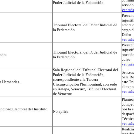
confian
Poder Judicial de la Federación
servido
ver más.
Presunt
injustif
Tribunal Electoral del Poder Judicial de
actora 
la Federación
cargo d
Defen
ver más.
Presunt
injusti
Tribunal Electoral del Poder Judicial de
tado
once de
la Federación
curso.
ver más.
Sala Regional del Tribunal Electoral del
Sentenc
Poder Judicial de la Federación,
Sala Re
correspondiente a la Tercera
os Hernández
este Tr
Circunscripción Plurinominal, con sede
el exp
en Xalapa, Veracruz, Tribunal Electoral
ver más.
de Veracruz
Plante
compet
cioso Electoral del Instituto
por la 
No aplica
despach
Técnica
ver más.
Realiza
manifes