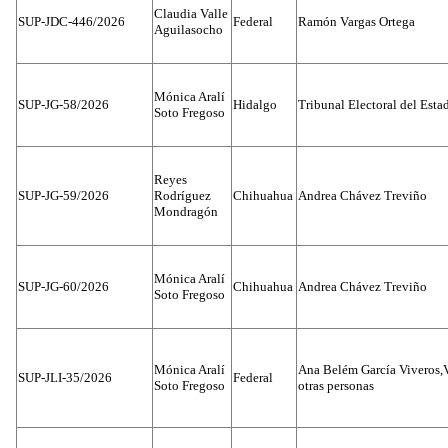
Claudia Valle
SUP-JDC-446/2026
Federal
Ramón Vargas Ortega
Aguilasocho
Mónica Aralí
SUP-JG-58/2026
Hidalgo
Tribunal Electoral del Esta
Soto Fregoso
Reyes
SUP-JG-59/2026
Rodríguez
Chihuahua
Andrea Chávez Treviño
Mondragón
Mónica Aralí
SUP-JG-60/2026
Chihuahua
Andrea Chávez Treviño
Soto Fregoso
Mónica Aralí
Ana Belém García Viveros,
SUP-JLI-35/2026
Federal
Soto Fregoso
otras personas