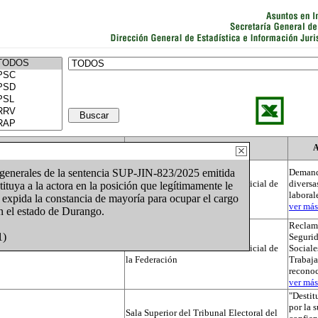
Actor
Autoridad
A
s generales de la sentencia SUP-JIN-823/2025 emitida
Demand
Tribunal Electoral del Poder Judicial de
diversa
tituya a la actora en la posición que legítimamente le
la Federación
laboral
 expida la constancia de mayoría para ocupar el cargo
ver más.
en el estado de Durango.
Reclama
1)
Segurid
Tribunal Electoral del Poder Judicial de
Sociale
la Federación
Trabaja
recono
ver más.
"Destit
por la 
Sala Superior del Tribunal Electoral del