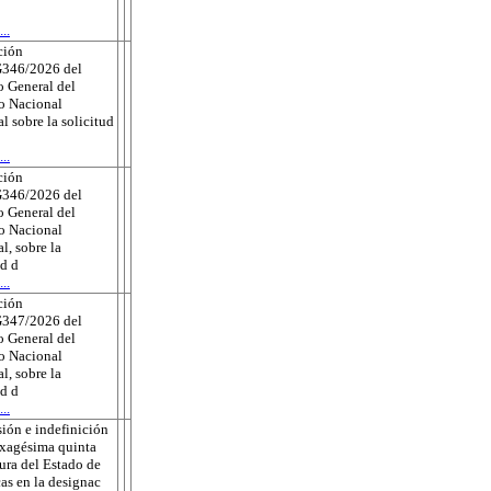
..
ción
346/2026 del
 General del
to Nacional
al sobre la solicitud
..
ción
346/2026 del
 General del
to Nacional
l, sobre la
ud d
..
ción
347/2026 del
 General del
to Nacional
l, sobre la
ud d
..
ión e indefinición
exagésima quinta
tura del Estado de
as en la designac