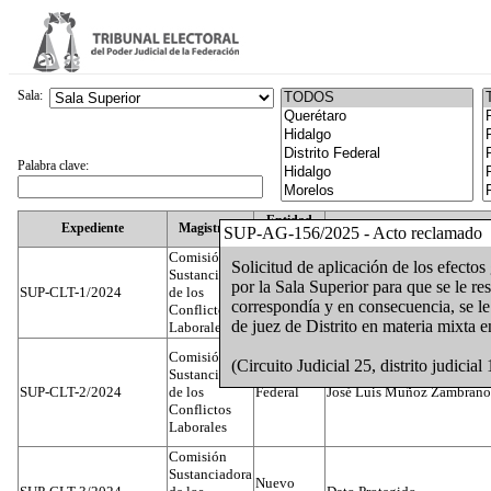
Sala:
Palabra clave:
Entidad
Expediente
Magistrado
SUP-AG-156/2025 - Acto reclamado
Federativa
Comisión
Solicitud de aplicación de los efecto
Sustanciadora
por la Sala Superior para que se le res
SUP-CLT-1/2024
de los
Federal
Juan José Serrato Velasco
correspondía y en consecuencia, se le
Conflictos
de juez de Distrito en materia mixta 
Laborales
Comisión
(Circuito Judicial 25, distrito judicial 
Sustanciadora
SUP-CLT-2/2024
de los
Federal
José Luis Muñoz Zambrano
Conflictos
Laborales
Comisión
Sustanciadora
Nuevo