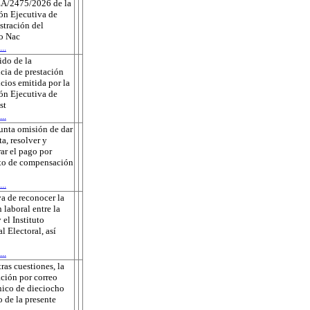
A/2475/2026 de la
ón Ejecutiva de
tración del
to Nac
..
do de la
cia de prestación
icios emitida por la
ón Ejecutiva de
st
..
unta omisión de dar
ta, resolver y
rar el pago por
to de compensación
..
a de reconocer la
 laboral entre la
 el Instituto
l Electoral, así
..
tras cuestiones, la
ación por correo
nico de dieciocho
o de la presente