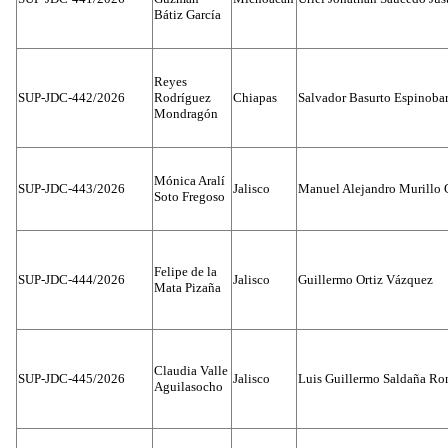
Bátiz García
Reyes
SUP-JDC-442/2026
Rodríguez
Chiapas
Salvador Basurto Espinobar
Mondragón
Mónica Aralí
SUP-JDC-443/2026
Jalisco
Manuel Alejandro Murillo G
Soto Fregoso
Felipe de la
SUP-JDC-444/2026
Jalisco
Guillermo Ortiz Vázquez
Mata Pizaña
Claudia Valle
SUP-JDC-445/2026
Jalisco
Luis Guillermo Saldaña Ro
Aguilasocho