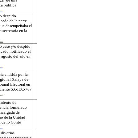
za" de una
ra pública
..
o despido
icado de la parte
que desempeñaba el
e secretaria en la
..
o cese y/o despido
ficado notificado el
 agosto del año en
..
ia emitida por la
gional Xalapa de
ibunal Electoral en
ediente SX-JDC-767
..
amiento de
encia formulado
encargada de
o de la Unidad
 de lo Conte
..
 diversas
taciones respecto a