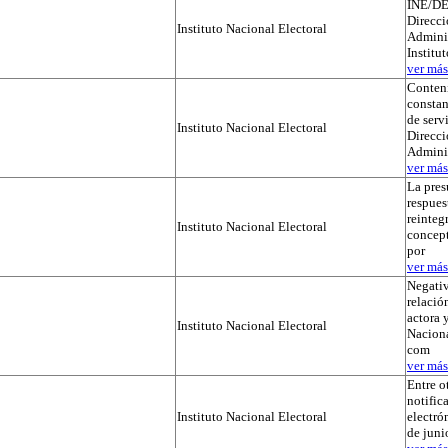
INE/DE
Direcci
Instituto Nacional Electoral
Adminis
Institu
ver más.
Conteni
constan
de serv
Instituto Nacional Electoral
Direcci
Admini
ver más.
La pres
respues
reinteg
Instituto Nacional Electoral
concep
por
ver más.
Negativ
relación
actora y
Instituto Nacional Electoral
Naciona
com
ver más.
Entre o
notific
Instituto Nacional Electoral
electró
de juni