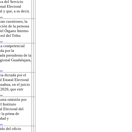
va del Servicio
onal Electoral
l y que, a su decir,
..
tras cuestiones, la
ción de la persona
 del Órgano Interno
rol del Tribu
..
ta competencial
da por la
ada presidenta de la
gional Guadalajara,
..
ia dictada por el
l Estatal Electoral
uahua, en el juicio
2026, que entr
..
unta omisión por
l Instituto
l Electoral del
 la prima de
edad y
..
do del oficio