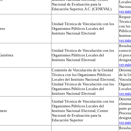
Locales
Nacional de Evaluación para la
Naciona
Educación Superior, A.C. (CENEVAL)
ver más.
Respues
Técnica
Unidad Técnica de Vinculación con los
con lo
ros
Organismos Públicos Locales del
Público
Instituto Nacional Electoral
Institu
ver más.
Result
Unidad Técnica de Vinculación con los
conocim
utiérrez
Organismos Públicos Locales del
el proc
Instituto Nacional Electoral
designa
ver más.
Comisión de Vinculación de la Unidad
Determi
Técnica con los Organismos Públicos
de la U
Locales del Instituto Nacional Electoral,
Vincula
Unidad Técnica de Vinculación con los
Organi
Organismos Públicos Locales del
Locale
Instituto Nacional Electoral
ver más.
Determ
Unidad Técnica de Vinculación con los
elimina
Organismos Públicos Locales del
parte p
mero
Instituto Nacional Electoral, Centro
Proceso
Nacional de Evaluación para la
designa
Educación Superior
ver más.
Resoluc