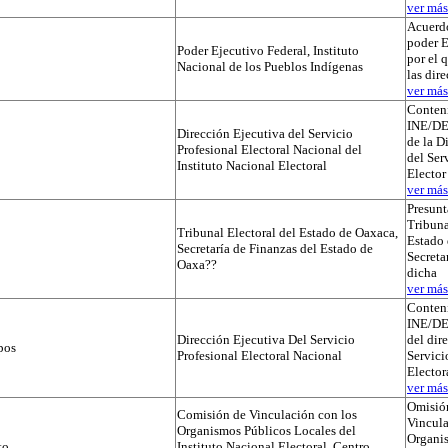
ver más.
Acuerdo
poder E
Poder Ejecutivo Federal, Instituto
por el 
Nacional de los Pueblos Indígenas
las dir
ver más.
Conteni
INE/D
Dirección Ejecutiva del Servicio
de la D
Profesional Electoral Nacional del
del Ser
Instituto Nacional Electoral
Elector
ver más.
Presunt
Tribuna
Tribunal Electoral del Estado de Oaxaca,
Estado 
Secretaría de Finanzas del Estado de
Secreta
Oaxa??
dicha
ver más.
Conteni
INE/D
Dirección Ejecutiva Del Servicio
del dir
pos
Profesional Electoral Nacional
Servici
Elector
ver más.
Omisió
Comisión de Vinculación con los
Vincula
Organismos Públicos Locales del
Organi
to
Instituto Nacional Electoral, Centro