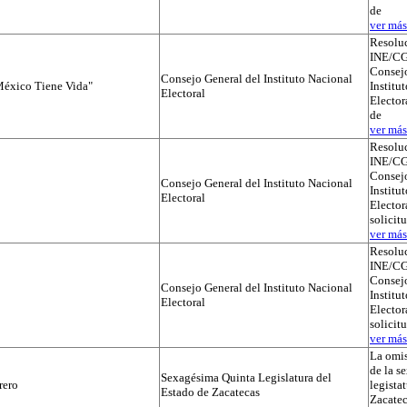
de
ver más.
Resolu
INE/CG
Consejo
Consejo General del Instituto Nacional
éxico Tiene Vida"
Institu
Electoral
Elector
de
ver más.
Resolu
INE/CG
Consejo
Consejo General del Instituto Nacional
Institu
Electoral
Electora
solicit
ver más.
Resolu
INE/CG
Consejo
Consejo General del Instituto Nacional
Institu
Electoral
Electora
solicit
ver más.
La omis
de la s
Sexagésima Quinta Legislatura del
rero
legista
Estado de Zacatecas
Zacatec