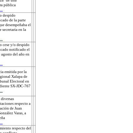
za" de una
ra pública
..
o despido
icado de la parte
que desempeñaba el
e secretaria en la
..
o cese y/o despido
ficado notificado el
 agosto del año en
..
ia emitida por la
gional Xalapa de
ibunal Electoral en
ediente SX-JDC-767
..
 diversas
taciones respecto a
sación de Juan
onzález Varas, a
eña
..
miento respecto del
o conflicto