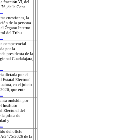
la fracción VI, del
o 76, de la Cons
..
tras cuestiones, la
ción de la persona
 del Órgano Interno
rol del Tribu
..
ta competencial
da por la
ada presidenta de la
gional Guadalajara,
..
ia dictada por el
l Estatal Electoral
uahua, en el juicio
2026, que entr
..
unta omisión por
l Instituto
l Electoral del
 la prima de
edad y
..
do del oficio
A/2475/2026 de la