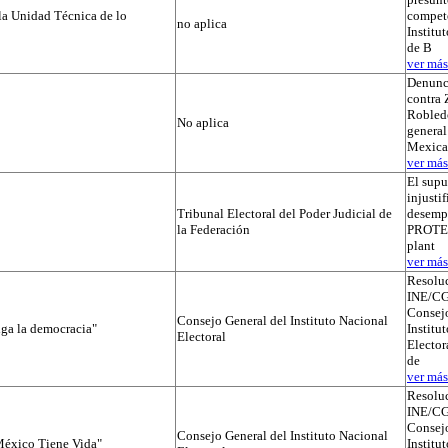
la Unidad Técnica de lo
compete
no aplica
Institut
de B
ver más.
Denunc
contra 
Robledo
No aplica
general
Mexica
ver más.
El supu
injusti
Tribunal Electoral del Poder Judicial de
desemp
la Federación
PROTEGI
plant
ver más.
Resolu
INE/CG
Consejo
Consejo General del Instituto Nacional
iga la democracia"
Institu
Electoral
Elector
de
ver más.
Resolu
INE/CG
Consejo
Consejo General del Instituto Nacional
éxico Tiene Vida"
Institu