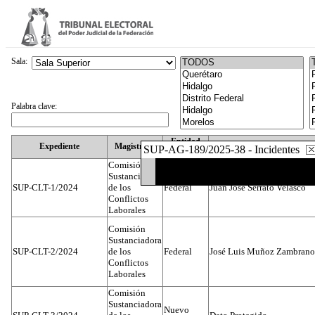
Sala:
Palabra clave:
Entidad
Expediente
Magistrado
SUP-AG-189/2025-38 - Incidentes
Federativa
Comisión
Sustanciadora
SUP-CLT-1/2024
de los
Federal
Juan José Serrato Velasco
Conflictos
Laborales
Comisión
Sustanciadora
SUP-CLT-2/2024
de los
Federal
José Luis Muñoz Zambrano
Conflictos
Laborales
Comisión
Sustanciadora
Nuevo