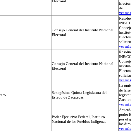
Electoral
Elector
de
ver más.
Resolu
INE/CG
Consejo
Consejo General del Instituto Nacional
Institu
Electoral
Electora
solicit
ver más.
Resolu
INE/CG
Consejo
Consejo General del Instituto Nacional
Institu
Electoral
Electora
solicit
ver más.
La omis
de la s
Sexagésima Quinta Legislatura del
rero
legista
Estado de Zacatecas
Zacatec
ver más.
Acuerdo
poder E
Poder Ejecutivo Federal, Instituto
por el 
Nacional de los Pueblos Indígenas
las dir
ver más.