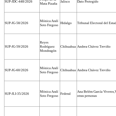
SUP-JDC-448/2026
Jalisco
Dato Protegido
Mata Pizaña
Mónica Aralí
SUP-JG-58/2026
Hidalgo
Tribunal Electoral del Esta
Soto Fregoso
Reyes
SUP-JG-59/2026
Rodríguez
Chihuahua
Andrea Chávez Treviño
Mondragón
Mónica Aralí
SUP-JG-60/2026
Chihuahua
Andrea Chávez Treviño
Soto Fregoso
Mónica Aralí
Ana Belém García Viveros,
SUP-JLI-35/2026
Federal
Soto Fregoso
otras personas