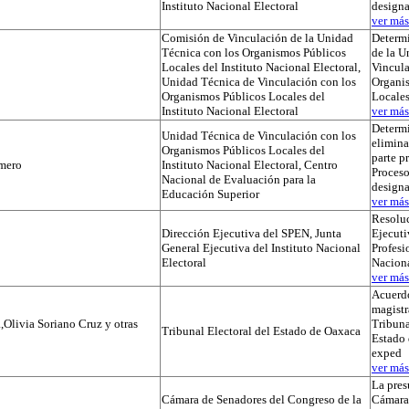
Instituto Nacional Electoral
designa
ver más.
Comisión de Vinculación de la Unidad
Determi
Técnica con los Organismos Públicos
de la U
Locales del Instituto Nacional Electoral,
Vincula
Unidad Técnica de Vinculación con los
Organi
Organismos Públicos Locales del
Locale
Instituto Nacional Electoral
ver más.
Determ
Unidad Técnica de Vinculación con los
elimina
Organismos Públicos Locales del
parte p
mero
Instituto Nacional Electoral, Centro
Proceso
Nacional de Evaluación para la
designa
Educación Superior
ver más.
Resoluc
Dirección Ejecutiva del SPEN, Junta
Ejecuti
General Ejecutiva del Instituto Nacional
Profesi
Electoral
Naciona
ver más.
Acuerdo
magistr
,Olivia Soriano Cruz y otras
Tribuna
Tribunal Electoral del Estado de Oaxaca
Estado 
exped
ver más.
La pres
Cámara de Senadores del Congreso de la
Cámara