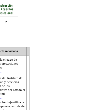
cto reclamado
a el pago de
s prestaciones
es
..
 del Instituto de
ad y Servicios
s de los
dores del Estado el
cimi
..
ución injustificada
supuesta pérdida de