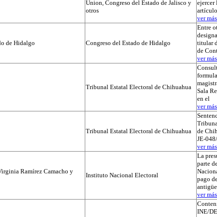
Union, Congreso del Estado de Jalisco y
ejercer 
otros
artícul
ver más.
Entre o
designa
do de Hidalgo
Congreso del Estado de Hidalgo
titular
de Cont
ver más.
Consul
formula
magistr
Tribunal Estatal Electoral de Chihuahua
Sala Re
en el
ver más.
Sentenc
Tribuna
Tribunal Estatal Electoral de Chihuahua
de Chih
JE-048/
ver más.
La pres
parte de
Virginia Ramírez Camacho y
Naciona
Instituto Nacional Electoral
pago de
antigü
ver más.
Conteni
INE/DE