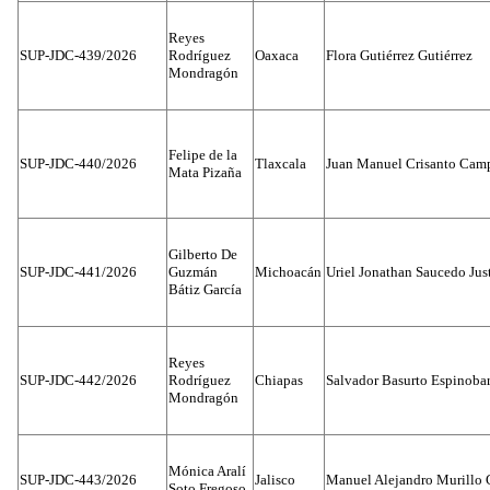
Reyes
SUP-JDC-439/2026
Rodríguez
Oaxaca
Flora Gutiérrez Gutiérrez
Mondragón
Felipe de la
SUP-JDC-440/2026
Tlaxcala
Juan Manuel Crisanto Cam
Mata Pizaña
Gilberto De
SUP-JDC-441/2026
Guzmán
Michoacán
Uriel Jonathan Saucedo Jus
Bátiz García
Reyes
SUP-JDC-442/2026
Rodríguez
Chiapas
Salvador Basurto Espinobar
Mondragón
Mónica Aralí
SUP-JDC-443/2026
Jalisco
Manuel Alejandro Murillo G
Soto Fregoso