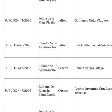
Felipe de la
SUP-JDC-444/2026
Jalisco
Guillermo Ortiz Vázquez
Mata Pizaña
Claudia Valle
SUP-JDC-445/2026
Jalisco
Luis Guillermo Saldaña Ro
Aguilasocho
Claudia Valle
SUP-JDC-446/2026
Federal
Ramón Vargas Ortega
Aguilasocho
Gilberto De
Arcelia Juventina Cruz Lara
SUP-JDC-447/2026
Guzmán
Oaxaca
personas
Bátiz García
Felipe de la