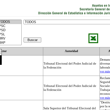
Actor
Autoridad
A
Demand
Tribunal Electoral del Poder Judicial de
diversa
la Federación
laboral
ver más.
Reclama
Segurid
Tribunal Electoral del Poder Judicial de
Sociale
la Federación
Trabaja
recono
ver más.
"Destit
por la 
Sala Superior del Tribunal Electoral del