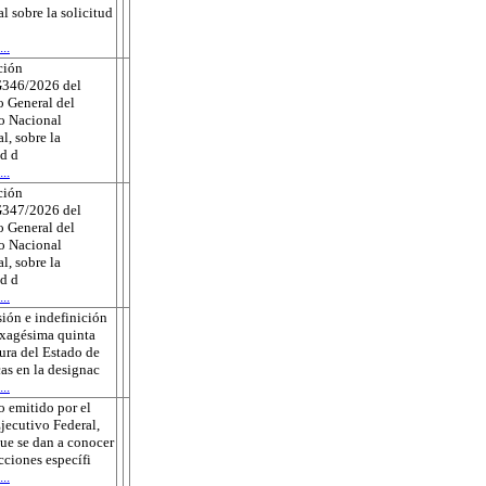
al sobre la solicitud
..
ción
346/2026 del
 General del
to Nacional
l, sobre la
ud d
..
ción
347/2026 del
 General del
to Nacional
l, sobre la
ud d
..
ión e indefinición
exagésima quinta
tura del Estado de
as en la designac
..
 emitido por el
jecutivo Federal,
que se dan a conocer
ecciones específi
..