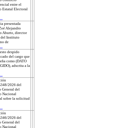
ncial entre el
o Estatal Electoral
..
ia presentada
Zoé Alejandro
 Aburto, director
 del Instituto
no de
..
esto despido
ficado del cargo que
eña como (DATO
DO), adscrita a la
..
ción
348/2026 del
 General del
to Nacional
al sobre la solicitud
..
ción
346/2026 del
 General del
to Nacional