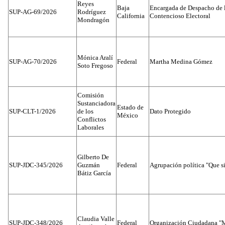
Reyes
Baja
Encargada de Despacho de 
SUP-AG-69/2026
Rodríguez
California
Contencioso Electoral
Mondragón
Mónica Aralí
SUP-AG-70/2026
Federal
Martha Medina Gómez
Soto Fregoso
Comisión
Sustanciadora
Estado de
SUP-CLT-1/2026
de los
Dato Protegido
México
Conflictos
Laborales
Gilberto De
SUP-JDC-345/2026
Guzmán
Federal
Agrupación política "Que s
Bátiz García
Claudia Valle
SUP-JDC-348/2026
Federal
Organización Ciudadana "M