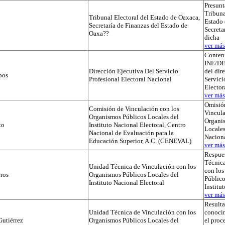
Presunt
Tribuna
Tribunal Electoral del Estado de Oaxaca,
Estado 
Secretaría de Finanzas del Estado de
Secreta
Oaxa??
dicha
ver más.
Conteni
INE/D
Dirección Ejecutiva Del Servicio
del dir
pos
Profesional Electoral Nacional
Servici
Elector
ver más.
Omisió
Comisión de Vinculación con los
Vincula
Organismos Públicos Locales del
Organi
to
Instituto Nacional Electoral, Centro
Locales
Nacional de Evaluación para la
Naciona
Educación Superior, A.C. (CENEVAL)
ver más.
Respues
Técnica
Unidad Técnica de Vinculación con los
con lo
ros
Organismos Públicos Locales del
Público
Instituto Nacional Electoral
Institu
ver más.
Result
Unidad Técnica de Vinculación con los
conocim
utiérrez
Organismos Públicos Locales del
el proc