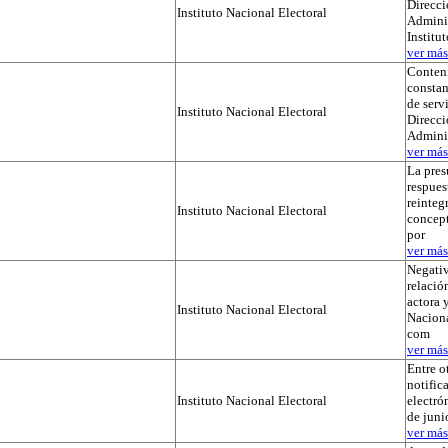
Direcci
Instituto Nacional Electoral
Adminis
Institu
ver más.
Conteni
constan
de serv
Instituto Nacional Electoral
Direcci
Admini
ver más.
La pres
respues
reinteg
Instituto Nacional Electoral
concep
por
ver más.
Negativ
relación
actora y
Instituto Nacional Electoral
Naciona
com
ver más.
Entre o
notific
Instituto Nacional Electoral
electró
de juni
ver más.