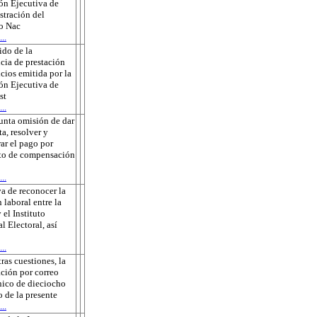
ón Ejecutiva de
tración del
to Nac
..
do de la
cia de prestación
icios emitida por la
ón Ejecutiva de
st
..
unta omisión de dar
ta, resolver y
rar el pago por
to de compensación
..
a de reconocer la
 laboral entre la
 el Instituto
l Electoral, así
..
tras cuestiones, la
ación por correo
nico de dieciocho
o de la presente
..