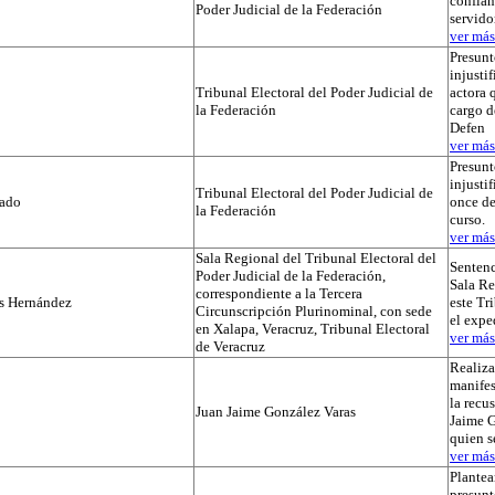
confian
Poder Judicial de la Federación
servido
ver más.
Presunt
injustif
Tribunal Electoral del Poder Judicial de
actora 
la Federación
cargo d
Defen
ver más.
Presunt
injusti
Tribunal Electoral del Poder Judicial de
tado
once de
la Federación
curso.
ver más.
Sala Regional del Tribunal Electoral del
Sentenc
Poder Judicial de la Federación,
Sala Re
correspondiente a la Tercera
os Hernández
este Tr
Circunscripción Plurinominal, con sede
el exp
en Xalapa, Veracruz, Tribunal Electoral
ver más.
de Veracruz
Realiza
manifes
la recu
Juan Jaime González Varas
Jaime G
quien s
ver más.
Plantea
presunt