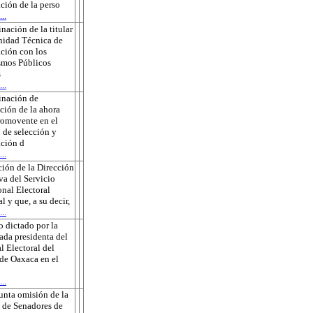
ción de la perso
..
nación de la titular
nidad Técnica de
ción con los
smos Públicos
s
..
inación de
ción de la ahora
romovente en el
 de selección y
ción d
..
ión de la Dirección
va del Servicio
onal Electoral
l y que, a su decir,
..
 dictado por la
ada presidenta del
l Electoral del
de Oaxaca en el
..
unta omisión de la
 de Senadores de