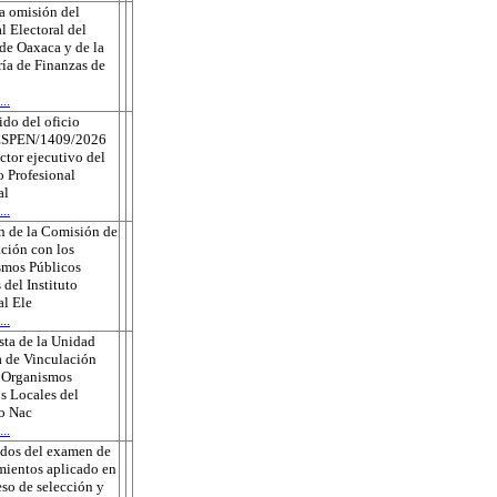
a omisión del
l Electoral del
de Oaxaca y de la
ría de Finanzas de
..
do del oficio
ESPEN/1409/2026
ector ejecutivo del
o Profesional
al
..
n de la Comisión de
ción con los
smos Públicos
 del Instituto
l Ele
..
ta de la Unidad
 de Vinculación
s Organismos
s Locales del
to Nac
..
ados del examen de
ientos aplicado en
eso de selección y