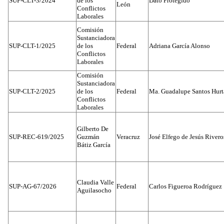
SUP-CLT-3/2024
de los
Dato Protegido
León
Conflictos
Laborales
Comisión
Sustanciadora
SUP-CLT-1/2025
de los
Federal
Adriana García Alonso
Conflictos
Laborales
Comisión
Sustanciadora
SUP-CLT-2/2025
de los
Federal
Ma. Guadalupe Santos Hur
Conflictos
Laborales
Gilberto De
SUP-REC-619/2025
Guzmán
Veracruz
José Elfego de Jesús River
Bátiz García
Claudia Valle
SUP-AG-67/2026
Federal
Carlos Figueroa Rodríguez
Aguilasocho