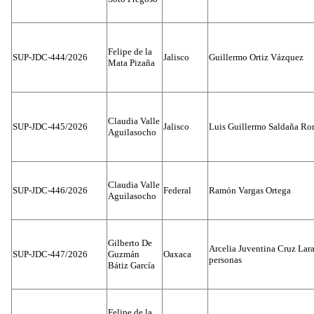
Felipe de la
SUP-JDC-444/2026
Jalisco
Guillermo Ortiz Vázquez
Mata Pizaña
Claudia Valle
SUP-JDC-445/2026
Jalisco
Luis Guillermo Saldaña Ro
Aguilasocho
Claudia Valle
SUP-JDC-446/2026
Federal
Ramón Vargas Ortega
Aguilasocho
Gilberto De
Arcelia Juventina Cruz Lara
SUP-JDC-447/2026
Guzmán
Oaxaca
personas
Bátiz García
Felipe de la