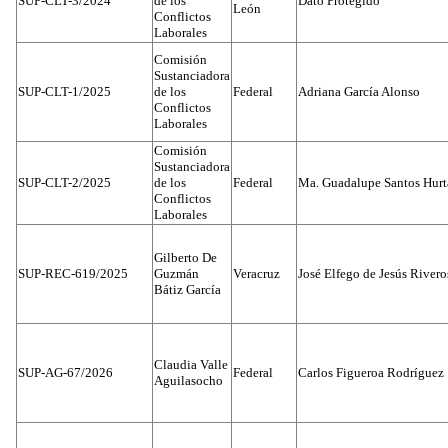
SUP-CLT-3/2024
de los
Dato Protegido
León
Conflictos
Laborales
Comisión
Sustanciadora
SUP-CLT-1/2025
de los
Federal
Adriana García Alonso
Conflictos
Laborales
Comisión
Sustanciadora
SUP-CLT-2/2025
de los
Federal
Ma. Guadalupe Santos Hur
Conflictos
Laborales
Gilberto De
SUP-REC-619/2025
Guzmán
Veracruz
José Elfego de Jesús River
Bátiz García
Claudia Valle
SUP-AG-67/2026
Federal
Carlos Figueroa Rodríguez
Aguilasocho