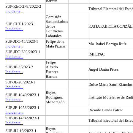
Barrera
SUP-REC-279/2022-2
Tribunal Electoral del Est
Incidente...
Comisión
Sustanciadora
SUP-CLT-1/2023-1
de los
KATIA FABIOLA GONZÁL
Incidente...
Conflictos
Laborales
SUP-JDC-45/2023-1
Felipe de la
Ma. Isabel Barriga Ruíz
Incidente...
Mata Pizaña
SUP-JDC-280/2023-1
IMPEPAC
Incidente...
Felipe
SUP-JE-3/2023-2
Alfredo
Ángel Durán Pérez
Incidente...
Fuentes
Barrera
SUP-JE-20/2023-1
Dulce María Sauri Riancho
Incidente...
Reyes
SUP-JE-1049/2023-1
Rodríguez
Instituto Morelense de Rad
Incidente...
Mondragón
SUP-JE-1053/2023-1
Ricardo Landa Patiño
Incidente...
SUP-JE-1454/2023-1
Tribunal Electoral del Esta
Incidente...
Reyes
SUP-JLI-13/2023-1