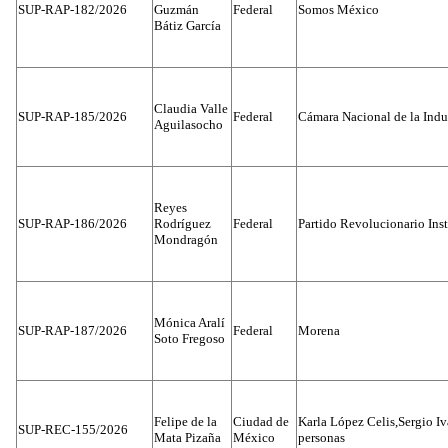
SUP-RAP-182/2026
Guzmán
Federal
Somos México
Bátiz García
Claudia Valle
SUP-RAP-185/2026
Federal
Cámara Nacional de la Indus
Aguilasocho
Reyes
SUP-RAP-186/2026
Rodríguez
Federal
Partido Revolucionario Inst
Mondragón
Mónica Aralí
SUP-RAP-187/2026
Federal
Morena
Soto Fregoso
Felipe de la
Ciudad de
Karla López Celis,Sergio I
SUP-REC-155/2026
Mata Pizaña
México
personas