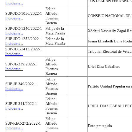
TUS DEMIAN FERNAND
Incidente...
Felipe
SUP-JDC-1056/2022-1
Alfredo
CONSEJO NACIONAL DE L
Incidente...
Fuentes
Barrera
SUP-JDC-1240/2022-1
Felipe de la
Xóchitl Nashielly Zagal Ra
Incidente...
Mata Pizaña
SUP-JDC-1252/2022-1
Felipe de la
Juana Elizabeth Luna Rodr
Incidente...
Mata Pizaña
SUP-JDC-1413/2022-1
Tribunal Electoral de Verac
Incidente...
Felipe
SUP-JE-339/2022-1
Alfredo
Uriel Díaz Caballero
Incidente...
Fuentes
Barrera
Felipe
SUP-JE-340/2022-1
Alfredo
Partido Unidad Popular en 
Incidente...
Fuentes
Barrera
Felipe
SUP-JE-341/2022-1
Alfredo
URIEL DÍAZ CABALLER
Incidente...
Fuentes
Barrera
Felipe
SUP-REC-272/2022-1
Alfredo
Dato protegido
Incidente...
Fuentes