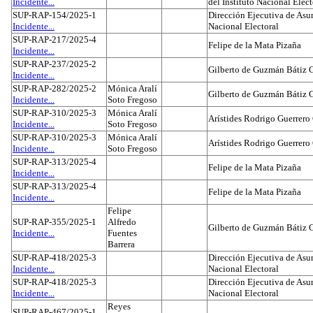
Incidente...
del Instituto Nacional Elect
SUP-RAP-154/2025-1
Dirección Ejecutiva de Asun
Incidente...
Nacional Electoral
SUP-RAP-217/2025-4
Felipe de la Mata Pizaña
Incidente...
SUP-RAP-237/2025-2
Gilberto de Guzmán Bátiz 
Incidente...
SUP-RAP-282/2025-2
Mónica Aralí
Gilberto de Guzmán Bátiz 
Incidente...
Soto Fregoso
SUP-RAP-310/2025-3
Mónica Aralí
Arístides Rodrigo Guerrero
Incidente...
Soto Fregoso
SUP-RAP-310/2025-3
Mónica Aralí
Arístides Rodrigo Guerrero
Incidente...
Soto Fregoso
SUP-RAP-313/2025-4
Felipe de la Mata Pizaña
Incidente...
SUP-RAP-313/2025-4
Felipe de la Mata Pizaña
Incidente...
Felipe
SUP-RAP-355/2025-1
Alfredo
Gilberto de Guzmán Bátiz 
Incidente...
Fuentes
Barrera
SUP-RAP-418/2025-3
Dirección Ejecutiva de Asun
Incidente...
Nacional Electoral
SUP-RAP-418/2025-3
Dirección Ejecutiva de Asun
Incidente...
Nacional Electoral
Reyes
SUP-RAP-467/2025-1