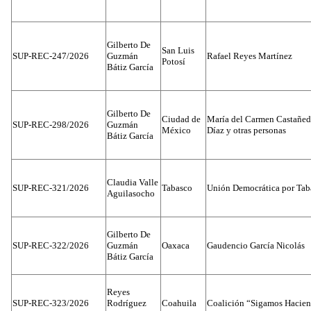
Gilberto De
San Luis
SUP-REC-247/2026
Guzmán
Rafael Reyes Martínez
Potosí
Bátiz García
Gilberto De
Ciudad de
María del Carmen Castañed
SUP-REC-298/2026
Guzmán
México
Díaz y otras personas
Bátiz García
Claudia Valle
SUP-REC-321/2026
Tabasco
Unión Democrática por Tab
Aguilasocho
Gilberto De
SUP-REC-322/2026
Guzmán
Oaxaca
Gaudencio García Nicolás
Bátiz García
Reyes
SUP-REC-323/2026
Rodríguez
Coahuila
Coalición “Sigamos Hacien