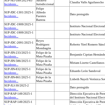
SUP-AG-189/2025-85
Archivo
Claudia Valle Aguilasocho
Incidente...
Jurisdiccional
Felipe
SUP-JDC-1301/2025-1
Alfredo
Dato protegido
Incidente...
Fuentes
Barrera
SUP-JDC-1909/2025-1
Instituto Nacional Electoral
Incidente...
SUP-JDC-1909/2025-1
Instituto Nacional Electoral
Incidente...
Reyes
SUP-JDC-2091/2025-1
Rodríguez
Roberto Yirel Romero Sánc
Incidente...
Mondragón
SUP-JIN-233/2025-1
Felipe de la
Benjamín Ciprian Hernánd
Incidente...
Mata Pizaña
SUP-JIN-586/2025-1
Felipe de la
Miriam Lizette Castellanos
Incidente...
Mata Pizaña
SUP-JIN-832/2025-1
Felipe de la
Eduardo León Sandoval
Incidente...
Mata Pizaña
SUP-JIN-861/2025-1
Felipe de la
Lisbeth Nayeli Verónica So
Incidente...
Mata Pizaña
SUP-JLI-30/2025-2
Dato protegido
Incidente...
SUP-RAP-149/2025-1
Dirección Ejecutiva de Prer
Incidente...
del Instituto Nacional Elect
SUP-RAP-149/2025-1
Dirección Ejecutiva de Prer