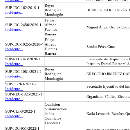
Reyes
SUP-JDC-162/2019-1
Rodríguez
BLANCA PATRICIA GÁN
Incidente...
Mondragón
Felipe
SUP-JDC-2456/2020-1
Alfredo
Miguel Ángel Osorio Chong
Incidente...
Fuentes
Barrera
Felipe
SUP-JDC-10255/2020-4
Alfredo
Sandra Pérez Cruz
Incidente...
Fuentes
Barrera
SUP-REC-343/2020-1
Encargado de despacho de la
Incidente...
Instituto Estatal Electoral 
Reyes
SUP-JDC-1081/2021-2
Rodríguez
GREGORIO JIMÉNEZ GA
Incidente...
Mondragón
SUP-JE-263/2021-2
Secretario Ejecutivo del Ins
Incidente...
SUP-REC-1825/2021-1
Organismo Público Electora
Incidente...
Comisión
Sustanciadora
SUP-CLT-3/2022-1
de los
Karla Leonarda Ramírez Qu
Incidente...
Conflictos
Laborales
SUP-JDC-951/2022-1