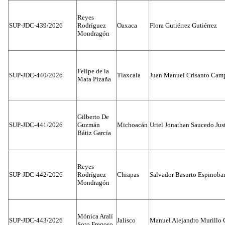
Reyes
SUP-JDC-439/2026
Rodríguez
Oaxaca
Flora Gutiérrez Gutiérrez
Mondragón
Felipe de la
SUP-JDC-440/2026
Tlaxcala
Juan Manuel Crisanto Cam
Mata Pizaña
Gilberto De
SUP-JDC-441/2026
Guzmán
Michoacán
Uriel Jonathan Saucedo Jus
Bátiz García
Reyes
SUP-JDC-442/2026
Rodríguez
Chiapas
Salvador Basurto Espinobar
Mondragón
Mónica Aralí
SUP-JDC-443/2026
Jalisco
Manuel Alejandro Murillo G
Soto Fregoso