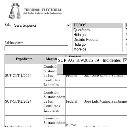
Sala:
Palabra clave:
Entidad
Expediente
Magistrado
SUP-AG-189/2025-89 - Incidentes
Federativa
Comisión
Sustanciadora
SUP-CLT-1/2024
de los
Federal
Juan José Serrato Velasco
Conflictos
Laborales
Comisión
Sustanciadora
SUP-CLT-2/2024
de los
Federal
José Luis Muñoz Zambrano
Conflictos
Laborales
Comisión
Sustanciadora
Nuevo