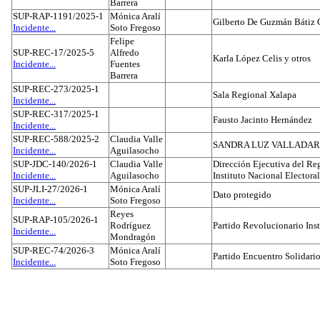
Barrera
SUP-RAP-1191/2025-1
Mónica Aralí
Gilberto De Guzmán Bátiz 
Incidente...
Soto Fregoso
Felipe
SUP-REC-17/2025-5
Alfredo
Karla López Celis y otros
Incidente...
Fuentes
Barrera
SUP-REC-273/2025-1
Sala Regional Xalapa
Incidente...
SUP-REC-317/2025-1
Fausto Jacinto Hernández
Incidente...
SUP-REC-588/2025-2
Claudia Valle
SANDRA LUZ VALLADAR
Incidente...
Aguilasocho
SUP-JDC-140/2026-1
Claudia Valle
Dirección Ejecutiva del Reg
Incidente...
Aguilasocho
Instituto Nacional Electoral
SUP-JLI-27/2026-1
Mónica Aralí
Dato protegido
Incidente...
Soto Fregoso
Reyes
SUP-RAP-105/2026-1
Rodríguez
Partido Revolucionario Inst
Incidente...
Mondragón
SUP-REC-74/2026-3
Mónica Aralí
Partido Encuentro Solidario
Incidente...
Soto Fregoso