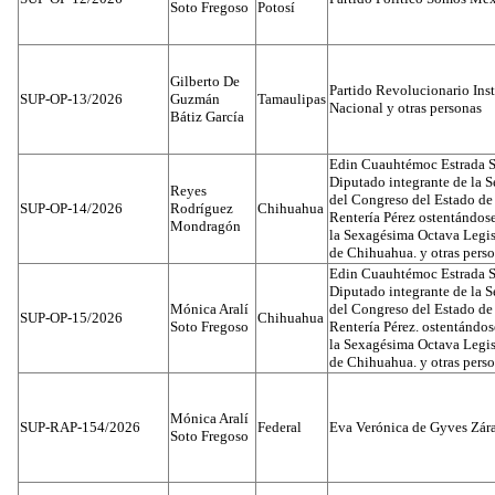
Soto Fregoso
Potosí
Gilberto De
Partido Revolucionario Inst
SUP-OP-13/2026
Guzmán
Tamaulipas
Nacional y otras personas
Bátiz García
Edin Cuauhtémoc Estrada S
Diputado integrante de la 
Reyes
del Congreso del Estado d
SUP-OP-14/2026
Rodríguez
Chihuahua
Rentería Pérez ostentándos
Mondragón
la Sexagésima Octava Legis
de Chihuahua. y otras pers
Edin Cuauhtémoc Estrada S
Diputado integrante de la 
Mónica Aralí
del Congreso del Estado d
SUP-OP-15/2026
Chihuahua
Soto Fregoso
Rentería Pérez. ostentándo
la Sexagésima Octava Legis
de Chihuahua. y otras pers
Mónica Aralí
SUP-RAP-154/2026
Federal
Eva Verónica de Gyves Zár
Soto Fregoso