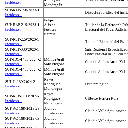
Rodríguez
Armando de la Riva Martín
Incidente...
Mondragón
SUP-RAP-158/2023-1
Dirección Jurídica del Insti
Incidente...
Felipe
SUP-RAP-219/2023-1
Alfredo
Titular de la Defensoría Pub
Incidente...
Fuentes
Electoral del Poder Judicial
Barrera
SUP-REP-229/2023-1
Tribunal Electoral del Est
Incidente...
SUP-REP-386/2023-1
Sala Regional Especializada
Incidente...
Poder Judicial de la Federa
SUP-JDC-1450/2024-2
Mónica Aralí
Gerardo Andrés Arceo Vidal
Incidente...
Soto Fregoso
SUP-JDC-1450/2024-2
Mónica Aralí
Gerardo Andrés Arceo Vidal
Incidente...
Soto Fregoso
Reyes
SUP-JLI-39/2024-2
Rodríguez
Dato protegido
Incidente...
Mondragón
Reyes
SUP-REP-1183/2024-1
Rodríguez
Gilberto Herrera Ruiz
Incidente...
Mondragón
SUP-AG-189/2025-28
Archivo
Claudia Valle Aguilasocho
Incidente...
Jurisdiccional
SUP-AG-189/2025-63
Archivo
Claudia Valle Aguilasocho
Incidente...
Jurisdiccional