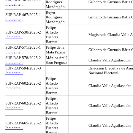
Rodríguez
Gilberto de Guzmán Batiz 
Incidente...
Mondragón
Reyes
SUP-RAP-467/2025-1
Rodríguez
Gilberto de Guzmán Batiz 
Incidente...
Mondragón
Felipe
SUP-RAP-530/2025-2
Alfredo
Magistrada Claudia Valle 
Incidente...
Fuentes
Barrera
SUP-RAP-571/2025-1
Felipe de la
Gilberto de Guzmán Bátiz 
Incidente...
Mata Pizaña
SUP-RAP-578/2025-2
Mónica Aralí
Claudia Valle Aguilasocho
Incidente...
Soto Fregoso
SUP-RAP-594/2025-3
Dirección Ejecutiva de Asun
Incidente...
Nacional Electoral
Felipe
SUP-RAP-602/2025-2
Alfredo
Claudia Valle Aguilasocho
Incidente...
Fuentes
Barrera
Felipe
SUP-RAP-602/2025-2
Alfredo
Claudia Valle Aguilasocho
Incidente...
Fuentes
Barrera
Felipe
SUP-RAP-665/2025-2
Alfredo
Claudia Valle Aguilasocho
Incidente...
Fuentes
Barrera