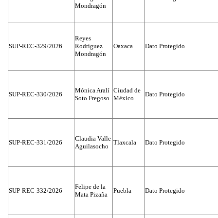
Mondragón
Reyes
SUP-REC-329/2026
Rodríguez
Oaxaca
Dato Protegido
Mondragón
Mónica Aralí
Ciudad de
SUP-REC-330/2026
Dato Protegido
Soto Fregoso
México
Claudia Valle
SUP-REC-331/2026
Tlaxcala
Dato Protegido
Aguilasocho
Felipe de la
SUP-REC-332/2026
Puebla
Dato Protegido
Mata Pizaña