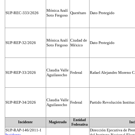
Mónica Aralí
SUP-REC-333/2026
Querétaro
Dato Protegido
Soto Fregoso
Mónica Aralí
Ciudad de
SUP-REP-32/2026
Dato Protegido
Soto Fregoso
México
Claudia Valle
SUP-REP-33/2026
Federal
Rafael Alejandro Moreno C
Aguilasocho
Claudia Valle
SUP-REP-34/2026
Federal
Partido Revolución Institu
Aguilasocho
Entidad
Incidente
Magistrado
Inc
Federativa
SUP-RAP-146/2011-1
Dirección Ejecutiva de Prer
Incidente...
del Instituto Nacional Elect