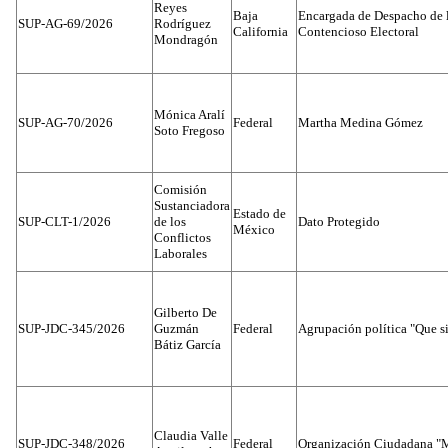
Reyes
Baja
Encargada de Despacho de 
SUP-AG-69/2026
Rodríguez
California
Contencioso Electoral
Mondragón
Mónica Aralí
SUP-AG-70/2026
Federal
Martha Medina Gómez
Soto Fregoso
Comisión
Sustanciadora
Estado de
SUP-CLT-1/2026
de los
Dato Protegido
México
Conflictos
Laborales
Gilberto De
SUP-JDC-345/2026
Guzmán
Federal
Agrupación política "Que s
Bátiz García
Claudia Valle
SUP-JDC-348/2026
Federal
Organización Ciudadana "M