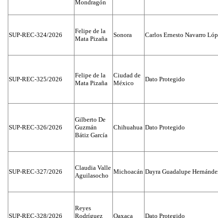
Mondragón
Felipe de la
SUP-REC-324/2026
Sonora
Carlos Ernesto Navarro Ló
Mata Pizaña
Felipe de la
Ciudad de
SUP-REC-325/2026
Dato Protegido
Mata Pizaña
México
Gilberto De
SUP-REC-326/2026
Guzmán
Chihuahua
Dato Protegido
Bátiz García
Claudia Valle
SUP-REC-327/2026
Michoacán
Dayra Guadalupe Hernánde
Aguilasocho
Reyes
SUP-REC-328/2026
Rodríguez
Oaxaca
Dato Protegido