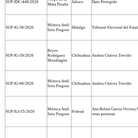
SUP-JDC-448/2026
Jalisco
Dato Protegido
Mata Pizaña
Mónica Aralí
SUP-JG-58/2026
Hidalgo
Tribunal Electoral del Esta
Soto Fregoso
Reyes
SUP-JG-59/2026
Rodríguez
Chihuahua
Andrea Chávez Treviño
Mondragón
Mónica Aralí
SUP-JG-60/2026
Chihuahua
Andrea Chávez Treviño
Soto Fregoso
Mónica Aralí
Ana Belém García Viveros,
SUP-JLI-35/2026
Federal
Soto Fregoso
otras personas