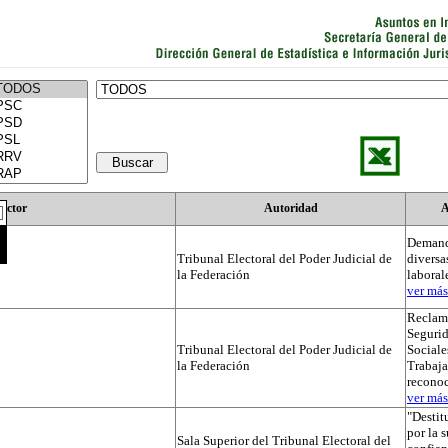
Actor
Autoridad
A
Demand
Tribunal Electoral del Poder Judicial de
diversa
la Federación
laboral
ver más.
Reclama
Segurid
Tribunal Electoral del Poder Judicial de
Sociale
la Federación
Trabaja
recono
ver más.
"Destit
por la 
Sala Superior del Tribunal Electoral del