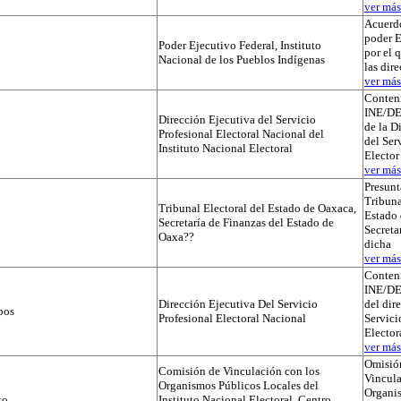
ver más.
Acuerdo
poder E
Poder Ejecutivo Federal, Instituto
por el 
Nacional de los Pueblos Indígenas
las dir
ver más.
Conteni
INE/D
Dirección Ejecutiva del Servicio
de la D
Profesional Electoral Nacional del
del Ser
Instituto Nacional Electoral
Elector
ver más.
Presunt
Tribuna
Tribunal Electoral del Estado de Oaxaca,
Estado 
Secretaría de Finanzas del Estado de
Secreta
Oaxa??
dicha
ver más.
Conteni
INE/D
Dirección Ejecutiva Del Servicio
del dir
pos
Profesional Electoral Nacional
Servici
Elector
ver más.
Omisió
Comisión de Vinculación con los
Vincula
Organismos Públicos Locales del
Organi
to
Instituto Nacional Electoral, Centro