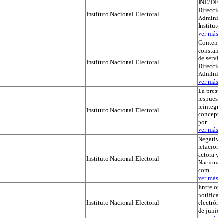
INE/DE
Direcci
Instituto Nacional Electoral
Adminis
Institu
ver más.
Conteni
constan
de serv
Instituto Nacional Electoral
Direcci
Admini
ver más.
La pres
respues
reinteg
Instituto Nacional Electoral
concep
por
ver más.
Negativ
relación
actora y
Instituto Nacional Electoral
Naciona
com
ver más.
Entre o
notific
Instituto Nacional Electoral
electró
de juni