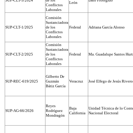
SUP-CLT-3/2024
de los
Dato Protegido
León
Conflictos
Laborales
Comisión
Sustanciadora
SUP-CLT-1/2025
de los
Federal
Adriana García Alonso
Conflictos
Laborales
Comisión
Sustanciadora
SUP-CLT-2/2025
de los
Federal
Ma. Guadalupe Santos Hur
Conflictos
Laborales
Gilberto De
SUP-REC-619/2025
Guzmán
Veracruz
José Elfego de Jesús River
Bátiz García
Reyes
Baja
Unidad Técnica de lo Conten
SUP-AG-66/2026
Rodríguez
California
Nacional Electoral
Mondragón