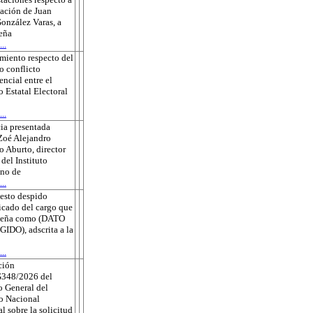
sación de Juan
onzález Varas, a
eña
..
miento respecto del
o conflicto
ncial entre el
o Estatal Electoral
..
ia presentada
Zoé Alejandro
 Aburto, director
 del Instituto
no de
..
esto despido
ficado del cargo que
eña como (DATO
DO), adscrita a la
..
ción
348/2026 del
 General del
to Nacional
al sobre la solicitud