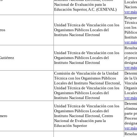
Locales
Nacional de Evaluación para la
Naciona
Educación Superior, A.C. (CENEVAL)
ver más.
Respues
Técnica
Unidad Técnica de Vinculación con los
con lo
ros
Organismos Públicos Locales del
Público
Instituto Nacional Electoral
Institu
ver más.
Result
Unidad Técnica de Vinculación con los
conocim
utiérrez
Organismos Públicos Locales del
el proc
Instituto Nacional Electoral
designa
ver más.
Comisión de Vinculación de la Unidad
Determi
Técnica con los Organismos Públicos
de la U
Locales del Instituto Nacional Electoral,
Vincula
Unidad Técnica de Vinculación con los
Organi
Organismos Públicos Locales del
Locale
Instituto Nacional Electoral
ver más.
Determ
Unidad Técnica de Vinculación con los
elimina
Organismos Públicos Locales del
parte p
mero
Instituto Nacional Electoral, Centro
Proceso
Nacional de Evaluación para la
designa
Educación Superior
ver más.
Resoluc