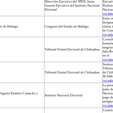
Dirección Ejecutiva del SPEN, Junta
Ejecuti
General Ejecutiva del Instituto Nacional
Profesi
Electoral
Naciona
ver más.
Entre o
designa
do de Hidalgo
Congreso del Estado de Hidalgo
titular
de Cont
ver más.
Consul
formula
magistr
Tribunal Estatal Electoral de Chihuahua
Sala Re
en el
ver más.
Sentenc
Tribuna
Tribunal Estatal Electoral de Chihuahua
de Chih
JE-048/
ver más.
La pres
parte de
Virginia Ramírez Camacho y
Naciona
Instituto Nacional Electoral
pago de
antigü
ver más.
Conteni