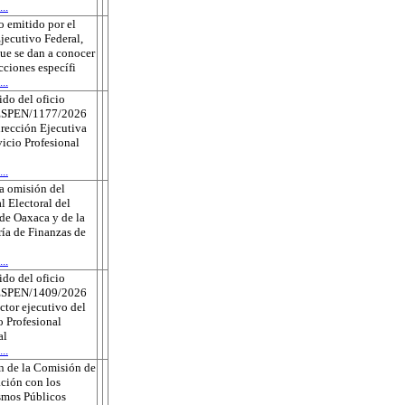
..
 emitido por el
jecutivo Federal,
que se dan a conocer
ecciones específi
..
do del oficio
ESPEN/1177/2026
irección Ejecutiva
vicio Profesional
..
a omisión del
l Electoral del
de Oaxaca y de la
ría de Finanzas de
..
do del oficio
ESPEN/1409/2026
ector ejecutivo del
o Profesional
al
..
n de la Comisión de
ción con los
smos Públicos