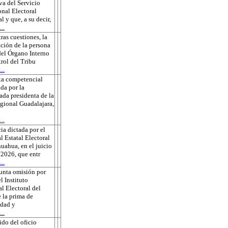
va del Servicio
onal Electoral
l y que, a su decir,
..
tras cuestiones, la
ción de la persona
 del Órgano Interno
rol del Tribu
..
ta competencial
da por la
ada presidenta de la
gional Guadalajara,
..
ia dictada por el
l Estatal Electoral
uahua, en el juicio
2026, que entr
..
unta omisión por
l Instituto
l Electoral del
 la prima de
edad y
..
do del oficio