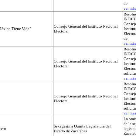
de
ver más.
Resolu
INE/CG
Consejo
Consejo General del Instituto Nacional
éxico Tiene Vida"
Institu
Electoral
Elector
de
ver más.
Resolu
INE/CG
Consejo
Consejo General del Instituto Nacional
Institu
Electoral
Electora
solicit
ver más.
Resolu
INE/CG
Consejo
Consejo General del Instituto Nacional
Institu
Electoral
Electora
solicit
ver más.
La omis
de la s
Sexagésima Quinta Legislatura del
rero
legista
Estado de Zacatecas
Zacatec