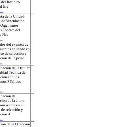
 del Instituto
l Ele
..
ta de la Unidad
 de Vinculación
s Organismos
s Locales del
to Nac
..
ados del examen de
ientos aplicado en
eso de selección y
ción de la perso
..
nación de la titular
nidad Técnica de
ción con los
smos Públicos
s
..
inación de
ción de la ahora
romovente en el
 de selección y
ción d
..
ión de la Dirección