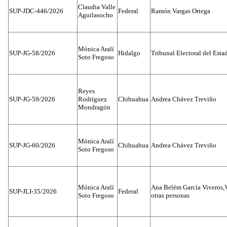
Claudia Valle
SUP-JDC-446/2026
Federal
Ramón Vargas Ortega
Aguilasocho
Mónica Aralí
SUP-JG-58/2026
Hidalgo
Tribunal Electoral del Esta
Soto Fregoso
Reyes
SUP-JG-59/2026
Rodríguez
Chihuahua
Andrea Chávez Treviño
Mondragón
Mónica Aralí
SUP-JG-60/2026
Chihuahua
Andrea Chávez Treviño
Soto Fregoso
Mónica Aralí
Ana Belém García Viveros,
SUP-JLI-35/2026
Federal
Soto Fregoso
otras personas