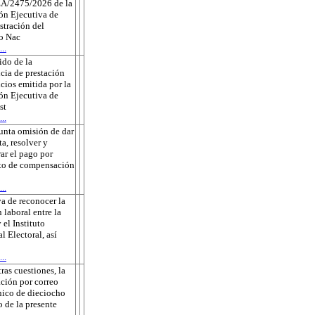
A/2475/2026 de la
ón Ejecutiva de
tración del
to Nac
..
do de la
cia de prestación
icios emitida por la
ón Ejecutiva de
st
..
unta omisión de dar
ta, resolver y
rar el pago por
to de compensación
..
a de reconocer la
 laboral entre la
 el Instituto
l Electoral, así
..
tras cuestiones, la
ación por correo
nico de dieciocho
o de la presente