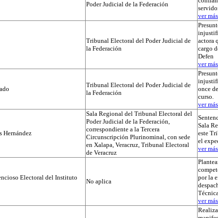
confian
Poder Judicial de la Federación
servido
ver más.
Presunt
injustif
Tribunal Electoral del Poder Judicial de
actora 
la Federación
cargo d
Defen
ver más.
Presunt
injusti
Tribunal Electoral del Poder Judicial de
tado
once de
la Federación
curso.
ver más.
Sala Regional del Tribunal Electoral del
Sentenc
Poder Judicial de la Federación,
Sala Re
correspondiente a la Tercera
os Hernández
este Tr
Circunscripción Plurinominal, con sede
el exp
en Xalapa, Veracruz, Tribunal Electoral
ver más.
de Veracruz
Plante
compet
cioso Electoral del Instituto
por la 
No aplica
despach
Técnica
ver más.
Realiza
manifes