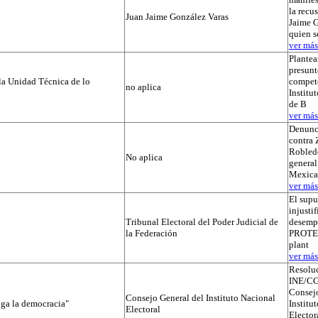
la recu
Juan Jaime González Varas
Jaime G
quien s
ver más.
Plantea
presunt
la Unidad Técnica de lo
compete
no aplica
Institut
de B
ver más.
Denunc
contra 
Robledo
No aplica
general
Mexica
ver más.
El supu
injusti
Tribunal Electoral del Poder Judicial de
desemp
la Federación
PROTEGI
plant
ver más.
Resolu
INE/CG
Consejo
Consejo General del Instituto Nacional
iga la democracia"
Institu
Electoral
Elector