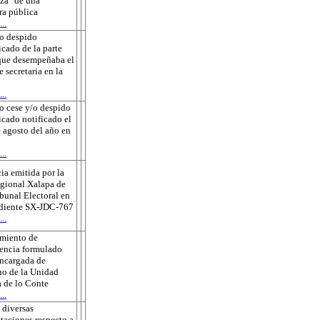
za" de una
ra pública
..
o despido
icado de la parte
que desempeñaba el
e secretaria en la
..
o cese y/o despido
ficado notificado el
 agosto del año en
..
ia emitida por la
gional Xalapa de
ibunal Electoral en
ediente SX-JDC-767
..
amiento de
encia formulado
encargada de
o de la Unidad
 de lo Conte
..
 diversas
taciones respecto a