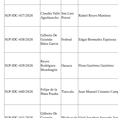
Claudia Valle
San Luis
SUP-JDC-437/2026
Rafael Reyes Martínez
Aguilasocho
Potosí
Gilberto De
SUP-JDC-438/2026
Guzmán
Federal
Edgar Bermudez Espinoza
Bátiz García
Reyes
SUP-JDC-439/2026
Rodríguez
Oaxaca
Flora Gutiérrez Gutiérrez
Mondragón
Felipe de la
SUP-JDC-440/2026
Tlaxcala
Juan Manuel Crisanto Cam
Mata Pizaña
Gilberto De
SUP-JDC-441/2026
Guzmán
Michoacán
Uriel Jonathan Saucedo Jus