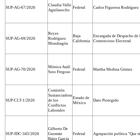
Claudia Valle
SUP-AG-67/2026
Federal
Carlos Figueroa Rodríguez
Aguilasocho
Reyes
Baja
Encargada de Despacho de 
SUP-AG-69/2026
Rodríguez
California
Contencioso Electoral
Mondragón
Mónica Aralí
SUP-AG-70/2026
Federal
Martha Medina Gómez
Soto Fregoso
Comisión
Sustanciadora
Estado de
SUP-CLT-1/2026
de los
Dato Protegido
México
Conflictos
Laborales
Gilberto De
SUP-JDC-345/2026
Guzmán
Federal
Agrupación política "Que s
Bátiz García