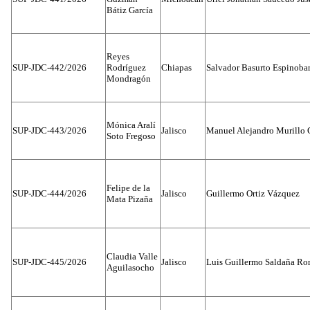
Bátiz García
Reyes
SUP-JDC-442/2026
Rodríguez
Chiapas
Salvador Basurto Espinobar
Mondragón
Mónica Aralí
SUP-JDC-443/2026
Jalisco
Manuel Alejandro Murillo G
Soto Fregoso
Felipe de la
SUP-JDC-444/2026
Jalisco
Guillermo Ortiz Vázquez
Mata Pizaña
Claudia Valle
SUP-JDC-445/2026
Jalisco
Luis Guillermo Saldaña Ro
Aguilasocho