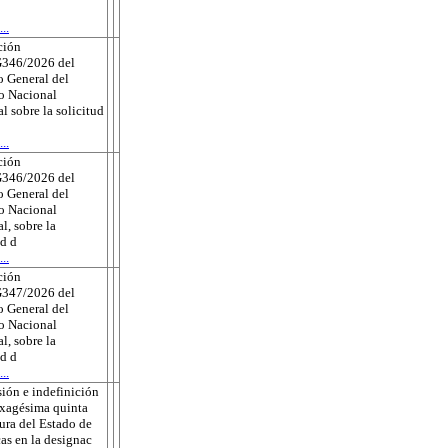
..
ción
346/2026 del
 General del
to Nacional
al sobre la solicitud
..
ción
346/2026 del
 General del
to Nacional
l, sobre la
ud d
..
ción
347/2026 del
 General del
to Nacional
l, sobre la
ud d
..
ión e indefinición
exagésima quinta
tura del Estado de
as en la designac