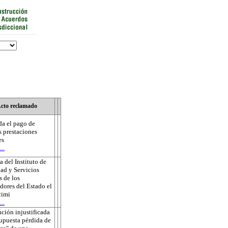
cto reclamado
a el pago de
s prestaciones
es
..
 del Instituto de
ad y Servicios
s de los
dores del Estado el
cimi
..
ución injustificada
supuesta pérdida de