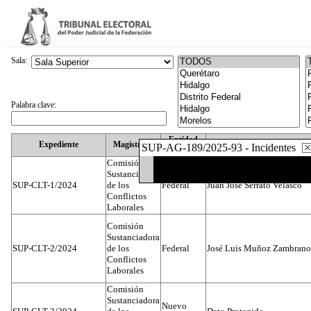
Sala:
Palabra clave:
Entidad
Expediente
Magistrado
SUP-AG-189/2025-93 - Incidentes
Federativa
Comisión
Sustanciadora
SUP-CLT-1/2024
de los
Federal
Juan José Serrato Velasco
Conflictos
Laborales
Comisión
Sustanciadora
SUP-CLT-2/2024
de los
Federal
José Luis Muñoz Zambrano
Conflictos
Laborales
Comisión
Sustanciadora
Nuevo