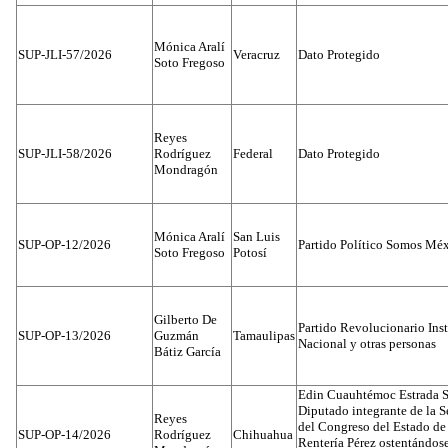
Mónica Aralí
SUP-JLI-57/2026
Veracruz
Dato Protegido
Soto Fregoso
Reyes
SUP-JLI-58/2026
Rodríguez
Federal
Dato Protegido
Mondragón
Mónica Aralí
San Luis
SUP-OP-12/2026
Partido Político Somos Méx
Soto Fregoso
Potosí
Gilberto De
Partido Revolucionario Inst
SUP-OP-13/2026
Guzmán
Tamaulipas
Nacional y otras personas
Bátiz García
Edin Cuauhtémoc Estrada S
Diputado integrante de la 
Reyes
del Congreso del Estado d
SUP-OP-14/2026
Rodríguez
Chihuahua
Rentería Pérez ostentándos