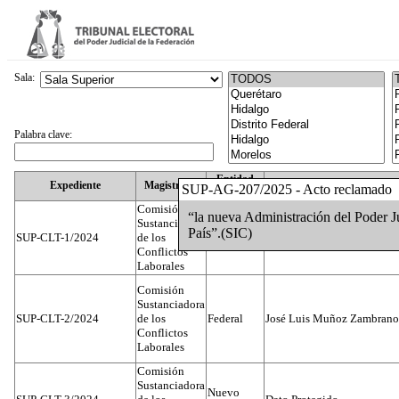
Sala:
Palabra clave:
Entidad
Expediente
Magistrado
SUP-AG-207/2025 - Acto reclamado
Federativa
Comisión
“la nueva Administración del Poder Ju
Sustanciadora
País”.(SIC)
SUP-CLT-1/2024
de los
Federal
Juan José Serrato Velasco
Conflictos
Laborales
Comisión
Sustanciadora
SUP-CLT-2/2024
de los
Federal
José Luis Muñoz Zambrano
Conflictos
Laborales
Comisión
Sustanciadora
Nuevo