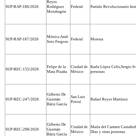
Reyes
SUP-RAP-186/2026
Rodríguez
Federal
Partido Revolucionario Inst
Mondragón
Mónica Aralí
SUP-RAP-187/2026
Federal
Morena
Soto Fregoso
Felipe de la
Ciudad de
Karla López Celis,Sergio I
SUP-REC-155/2026
Mata Pizaña
México
personas
Gilberto De
San Luis
SUP-REC-247/2026
Guzmán
Rafael Reyes Martínez
Potosí
Bátiz García
Gilberto De
Ciudad de
María del Carmen Castañed
SUP-REC-298/2026
Guzmán
México
Díaz y otras personas
Bátiz García