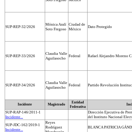
Mónica Aralí
Ciudad de
SUP-REP-32/2026
Dato Protegido
Soto Fregoso
México
Claudia Valle
SUP-REP-33/2026
Federal
Rafael Alejandro Moreno C
Aguilasocho
Claudia Valle
SUP-REP-34/2026
Federal
Partido Revolución Institu
Aguilasocho
Entidad
Incidente
Magistrado
Inc
Federativa
SUP-RAP-146/2011-1
Dirección Ejecutiva de Prer
Incidente...
del Instituto Nacional Elect
Reyes
SUP-JDC-162/2019-1
Rodríguez
BLANCA PATRICIA GÁN
Incidente...
Mondragón