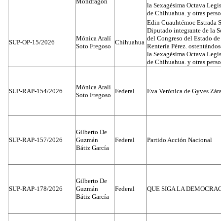
Mondragón
la Sexagésima Octava Legis
de Chihuahua. y otras pers
Edin Cuauhtémoc Estrada S
Diputado integrante de la 
Mónica Aralí
del Congreso del Estado d
SUP-OP-15/2026
Chihuahua
Soto Fregoso
Rentería Pérez. ostentándo
la Sexagésima Octava Legis
de Chihuahua. y otras pers
Mónica Aralí
SUP-RAP-154/2026
Federal
Eva Verónica de Gyves Zár
Soto Fregoso
Gilberto De
SUP-RAP-157/2026
Guzmán
Federal
Partido Acción Nacional
Bátiz García
Gilberto De
SUP-RAP-178/2026
Guzmán
Federal
QUE SIGA LA DEMOCRA
Bátiz García