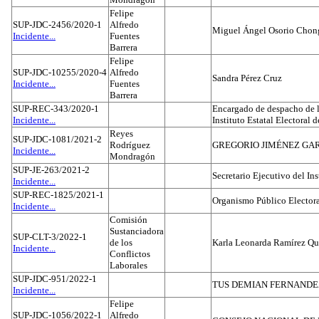
Felipe
SUP-JDC-2456/2020-1
Alfredo
Miguel Ángel Osorio Chong
Incidente...
Fuentes
Barrera
Felipe
SUP-JDC-10255/2020-4
Alfredo
Sandra Pérez Cruz
Incidente...
Fuentes
Barrera
SUP-REC-343/2020-1
Encargado de despacho de la
Incidente...
Instituto Estatal Electoral 
Reyes
SUP-JDC-1081/2021-2
Rodríguez
GREGORIO JIMÉNEZ GA
Incidente...
Mondragón
SUP-JE-263/2021-2
Secretario Ejecutivo del Ins
Incidente...
SUP-REC-1825/2021-1
Organismo Público Electora
Incidente...
Comisión
Sustanciadora
SUP-CLT-3/2022-1
de los
Karla Leonarda Ramírez Qu
Incidente...
Conflictos
Laborales
SUP-JDC-951/2022-1
TUS DEMIAN FERNAND
Incidente...
Felipe
SUP-JDC-1056/2022-1
Alfredo