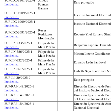
SUP-JDC-1301/2025-1
Alfredo
Dato protegido
Incidente...
Fuentes
Barrera
SUP-JDC-1909/2025-1
Instituto Nacional Electoral
Incidente...
SUP-JDC-1909/2025-1
Instituto Nacional Electoral
Incidente...
Reyes
SUP-JDC-2091/2025-1
Rodríguez
Roberto Yirel Romero Sánc
Incidente...
Mondragón
SUP-JIN-233/2025-1
Felipe de la
Benjamín Ciprian Hernánd
Incidente...
Mata Pizaña
SUP-JIN-586/2025-1
Felipe de la
Miriam Lizette Castellanos
Incidente...
Mata Pizaña
SUP-JIN-832/2025-1
Felipe de la
Eduardo León Sandoval
Incidente...
Mata Pizaña
SUP-JIN-861/2025-1
Felipe de la
Lisbeth Nayeli Verónica So
Incidente...
Mata Pizaña
SUP-JLI-30/2025-2
Dato protegido
Incidente...
SUP-RAP-149/2025-1
Dirección Ejecutiva de Prer
Incidente...
del Instituto Nacional Elect
SUP-RAP-149/2025-1
Dirección Ejecutiva de Prer
Incidente...
del Instituto Nacional Elect
SUP-RAP-154/2025-1
Dirección Ejecutiva de Asun
Incidente...
Nacional Electoral