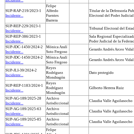
Incidente...
Felipe
SUP-RAP-219/2023-1
Alfredo
Titular de la Defensoría Pub
Incidente...
Fuentes
Electoral del Poder Judicial
Barrera
SUP-REP-229/2023-1
Tribunal Electoral del Est
Incidente...
SUP-REP-386/2023-1
Sala Regional Especializada
Incidente...
Poder Judicial de la Federa
SUP-JDC-1450/2024-2
Mónica Aralí
Gerardo Andrés Arceo Vidal
Incidente...
Soto Fregoso
SUP-JDC-1450/2024-2
Mónica Aralí
Gerardo Andrés Arceo Vidal
Incidente...
Soto Fregoso
Reyes
SUP-JLI-39/2024-2
Rodríguez
Dato protegido
Incidente...
Mondragón
Reyes
SUP-REP-1183/2024-1
Rodríguez
Gilberto Herrera Ruiz
Incidente...
Mondragón
SUP-AG-189/2025-28
Archivo
Claudia Valle Aguilasocho
Incidente...
Jurisdiccional
SUP-AG-189/2025-63
Archivo
Claudia Valle Aguilasocho
Incidente...
Jurisdiccional
SUP-AG-189/2025-85
Archivo
Claudia Valle Aguilasocho
Incidente...
Jurisdiccional
Felipe