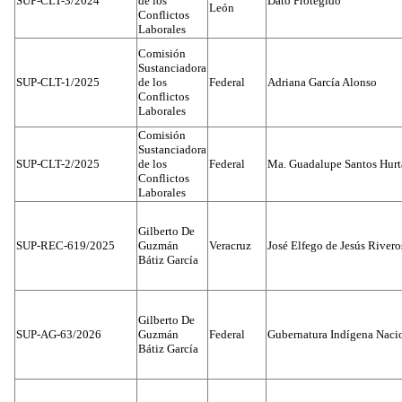
SUP-CLT-3/2024
de los
Dato Protegido
León
Conflictos
Laborales
Comisión
Sustanciadora
SUP-CLT-1/2025
de los
Federal
Adriana García Alonso
Conflictos
Laborales
Comisión
Sustanciadora
SUP-CLT-2/2025
de los
Federal
Ma. Guadalupe Santos Hur
Conflictos
Laborales
Gilberto De
SUP-REC-619/2025
Guzmán
Veracruz
José Elfego de Jesús River
Bátiz García
Gilberto De
SUP-AG-63/2026
Guzmán
Federal
Gubernatura Indígena Nacio
Bátiz García