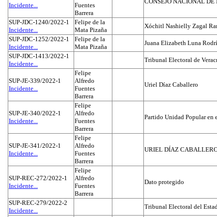
CONSEJO NACIONAL DE L
Incidente...
Fuentes
Barrera
SUP-JDC-1240/2022-1
Felipe de la
Xóchitl Nashielly Zagal Ra
Incidente...
Mata Pizaña
SUP-JDC-1252/2022-1
Felipe de la
Juana Elizabeth Luna Rodr
Incidente...
Mata Pizaña
SUP-JDC-1413/2022-1
Tribunal Electoral de Verac
Incidente...
Felipe
SUP-JE-339/2022-1
Alfredo
Uriel Díaz Caballero
Incidente...
Fuentes
Barrera
Felipe
SUP-JE-340/2022-1
Alfredo
Partido Unidad Popular en 
Incidente...
Fuentes
Barrera
Felipe
SUP-JE-341/2022-1
Alfredo
URIEL DÍAZ CABALLER
Incidente...
Fuentes
Barrera
Felipe
SUP-REC-272/2022-1
Alfredo
Dato protegido
Incidente...
Fuentes
Barrera
SUP-REC-279/2022-2
Tribunal Electoral del Est
Incidente...