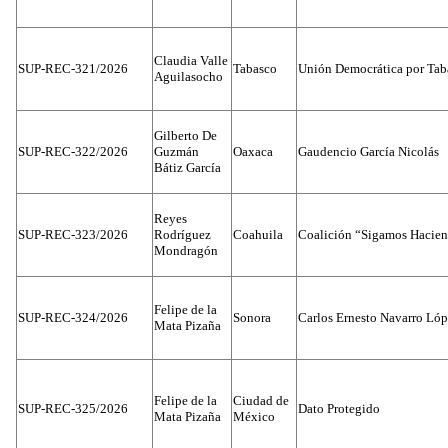
Claudia Valle
SUP-REC-321/2026
Tabasco
Unión Democrática por Tab
Aguilasocho
Gilberto De
SUP-REC-322/2026
Guzmán
Oaxaca
Gaudencio García Nicolás
Bátiz García
Reyes
SUP-REC-323/2026
Rodríguez
Coahuila
Coalición “Sigamos Hacien
Mondragón
Felipe de la
SUP-REC-324/2026
Sonora
Carlos Ernesto Navarro Ló
Mata Pizaña
Felipe de la
Ciudad de
SUP-REC-325/2026
Dato Protegido
Mata Pizaña
México