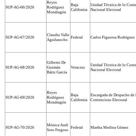
Reyes
Baja
Unidad Técnica de lo Conten
SUP-AG-66/2026
Rodríguez
California
Nacional Electoral
Mondragón
Claudia Valle
SUP-AG-67/2026
Federal
Carlos Figueroa Rodríguez
Aguilasocho
Gilberto De
Unidad Técnica de lo Conten
SUP-AG-68/2026
Guzmán
Veracruz
Nacional Electoral
Bátiz García
Reyes
Baja
Encargada de Despacho de 
SUP-AG-69/2026
Rodríguez
California
Contencioso Electoral
Mondragón
Mónica Aralí
SUP-AG-70/2026
Federal
Martha Medina Gómez
Soto Fregoso