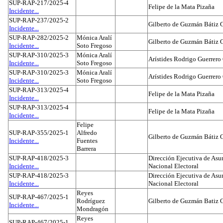
SUP-RAP-217/2025-4
Felipe de la Mata Pizaña
Incidente...
SUP-RAP-237/2025-2
Gilberto de Guzmán Bátiz 
Incidente...
SUP-RAP-282/2025-2
Mónica Aralí
Gilberto de Guzmán Bátiz 
Incidente...
Soto Fregoso
SUP-RAP-310/2025-3
Mónica Aralí
Arístides Rodrigo Guerrero
Incidente...
Soto Fregoso
SUP-RAP-310/2025-3
Mónica Aralí
Arístides Rodrigo Guerrero
Incidente...
Soto Fregoso
SUP-RAP-313/2025-4
Felipe de la Mata Pizaña
Incidente...
SUP-RAP-313/2025-4
Felipe de la Mata Pizaña
Incidente...
Felipe
SUP-RAP-355/2025-1
Alfredo
Gilberto de Guzmán Bátiz 
Incidente...
Fuentes
Barrera
SUP-RAP-418/2025-3
Dirección Ejecutiva de Asun
Incidente...
Nacional Electoral
SUP-RAP-418/2025-3
Dirección Ejecutiva de Asun
Incidente...
Nacional Electoral
Reyes
SUP-RAP-467/2025-1
Rodríguez
Gilberto de Guzmán Batiz 
Incidente...
Mondragón
Reyes
SUP-RAP-467/2025-1