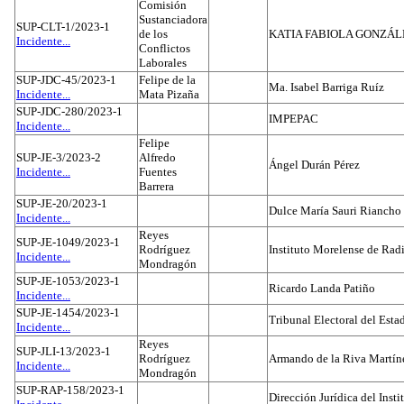
Comisión
Sustanciadora
SUP-CLT-1/2023-1
de los
KATIA FABIOLA GONZÁL
Incidente...
Conflictos
Laborales
SUP-JDC-45/2023-1
Felipe de la
Ma. Isabel Barriga Ruíz
Incidente...
Mata Pizaña
SUP-JDC-280/2023-1
IMPEPAC
Incidente...
Felipe
SUP-JE-3/2023-2
Alfredo
Ángel Durán Pérez
Incidente...
Fuentes
Barrera
SUP-JE-20/2023-1
Dulce María Sauri Riancho
Incidente...
Reyes
SUP-JE-1049/2023-1
Rodríguez
Instituto Morelense de Rad
Incidente...
Mondragón
SUP-JE-1053/2023-1
Ricardo Landa Patiño
Incidente...
SUP-JE-1454/2023-1
Tribunal Electoral del Esta
Incidente...
Reyes
SUP-JLI-13/2023-1
Rodríguez
Armando de la Riva Martín
Incidente...
Mondragón
SUP-RAP-158/2023-1
Dirección Jurídica del Insti