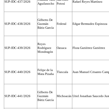
SUP-JDC-437/2026
Rafael Reyes Martínez
Aguilasocho
Potosí
Gilberto De
SUP-JDC-438/2026
Guzmán
Federal
Edgar Bermudez Espinoza
Bátiz García
Reyes
SUP-JDC-439/2026
Rodríguez
Oaxaca
Flora Gutiérrez Gutiérrez
Mondragón
Felipe de la
SUP-JDC-440/2026
Tlaxcala
Juan Manuel Crisanto Cam
Mata Pizaña
Gilberto De
SUP-JDC-441/2026
Guzmán
Michoacán
Uriel Jonathan Saucedo Jus
Bátiz García