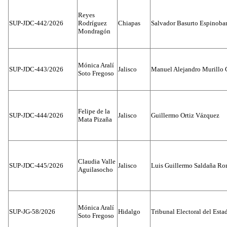
Reyes
SUP-JDC-442/2026
Rodríguez
Chiapas
Salvador Basurto Espinobar
Mondragón
Mónica Aralí
SUP-JDC-443/2026
Jalisco
Manuel Alejandro Murillo G
Soto Fregoso
Felipe de la
SUP-JDC-444/2026
Jalisco
Guillermo Ortiz Vázquez
Mata Pizaña
Claudia Valle
SUP-JDC-445/2026
Jalisco
Luis Guillermo Saldaña Ro
Aguilasocho
Mónica Aralí
SUP-JG-58/2026
Hidalgo
Tribunal Electoral del Esta
Soto Fregoso