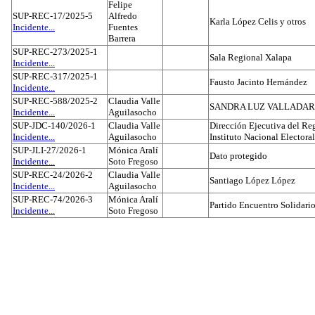
Felipe
SUP-REC-17/2025-5
Alfredo
Karla López Celis y otros
Incidente...
Fuentes
Barrera
SUP-REC-273/2025-1
Sala Regional Xalapa
Incidente...
SUP-REC-317/2025-1
Fausto Jacinto Hernández
Incidente...
SUP-REC-588/2025-2
Claudia Valle
SANDRA LUZ VALLADAR
Incidente...
Aguilasocho
SUP-JDC-140/2026-1
Claudia Valle
Dirección Ejecutiva del Reg
Incidente...
Aguilasocho
Instituto Nacional Electoral
SUP-JLI-27/2026-1
Mónica Aralí
Dato protegido
Incidente...
Soto Fregoso
SUP-REC-24/2026-2
Claudia Valle
Santiago López López
Incidente...
Aguilasocho
SUP-REC-74/2026-3
Mónica Aralí
Partido Encuentro Solidario
Incidente...
Soto Fregoso