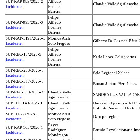
SUP-RAP-993/2025-2
Alfredo
Claudia Valle Aguilasocho
Incidente...
Fuentes
Barrera
Felipe
SUP-RAP-993/2025-3
Alfredo
Claudia Valle Aguilasocho
Incidente...
Fuentes
Barrera
SUP-RAP-1191/2025-1
Mónica Aralí
Gilberto De Guzmán Bátiz 
Incidente...
Soto Fregoso
Felipe
SUP-REC-17/2025-5
Alfredo
Karla López Celis y otros
Incidente...
Fuentes
Barrera
SUP-REC-273/2025-1
Sala Regional Xalapa
Incidente...
SUP-REC-317/2025-1
Fausto Jacinto Hernández
Incidente...
SUP-REC-588/2025-2
Claudia Valle
SANDRA LUZ VALLADAR
Incidente...
Aguilasocho
SUP-JDC-140/2026-1
Claudia Valle
Dirección Ejecutiva del Reg
Incidente...
Aguilasocho
Instituto Nacional Electoral
SUP-JLI-27/2026-1
Mónica Aralí
Dato protegido
Incidente...
Soto Fregoso
Reyes
SUP-RAP-105/2026-1
Rodríguez
Partido Revolucionario Inst
Incidente...
Mondragón