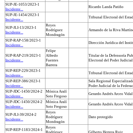
SUP-JE-1053/2023-1
Ricardo Landa Patiño
Incidente...
SUP-JE-1454/2023-1
Tribunal Electoral del Esta
Incidente...
Reyes
SUP-JLI-13/2023-1
Rodríguez
Armando de la Riva Martín
Incidente...
Mondragón
SUP-RAP-158/2023-1
Dirección Jurídica del Insti
Incidente...
Felipe
SUP-RAP-219/2023-1
Alfredo
Titular de la Defensoría Pub
Incidente...
Fuentes
Electoral del Poder Judicial
Barrera
SUP-REP-229/2023-1
Tribunal Electoral del Est
Incidente...
SUP-REP-386/2023-1
Sala Regional Especializada
Incidente...
Poder Judicial de la Federa
SUP-JDC-1450/2024-2
Mónica Aralí
Gerardo Andrés Arceo Vidal
Incidente...
Soto Fregoso
SUP-JDC-1450/2024-2
Mónica Aralí
Gerardo Andrés Arceo Vidal
Incidente...
Soto Fregoso
Reyes
SUP-JLI-39/2024-2
Rodríguez
Dato protegido
Incidente...
Mondragón
Reyes
SUP-REP-1183/2024-1
Rodríguez
Gilberto Herrera Ruiz