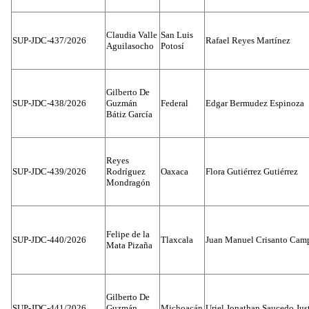
Claudia Valle
San Luis
SUP-JDC-437/2026
Rafael Reyes Martínez
Aguilasocho
Potosí
Gilberto De
SUP-JDC-438/2026
Guzmán
Federal
Edgar Bermudez Espinoza
Bátiz García
Reyes
SUP-JDC-439/2026
Rodríguez
Oaxaca
Flora Gutiérrez Gutiérrez
Mondragón
Felipe de la
SUP-JDC-440/2026
Tlaxcala
Juan Manuel Crisanto Cam
Mata Pizaña
Gilberto De
SUP-JDC-441/2026
Guzmán
Michoacán
Uriel Jonathan Saucedo Jus