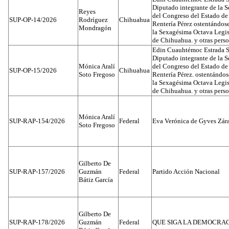
Diputado integrante de la 
Reyes
del Congreso del Estado d
SUP-OP-14/2026
Rodríguez
Chihuahua
Rentería Pérez ostentándos
Mondragón
la Sexagésima Octava Legis
de Chihuahua. y otras pers
Edin Cuauhtémoc Estrada S
Diputado integrante de la 
Mónica Aralí
del Congreso del Estado d
SUP-OP-15/2026
Chihuahua
Soto Fregoso
Rentería Pérez. ostentándo
la Sexagésima Octava Legis
de Chihuahua. y otras pers
Mónica Aralí
SUP-RAP-154/2026
Federal
Eva Verónica de Gyves Zár
Soto Fregoso
Gilberto De
SUP-RAP-157/2026
Guzmán
Federal
Partido Acción Nacional
Bátiz García
Gilberto De
SUP-RAP-178/2026
Guzmán
Federal
QUE SIGA LA DEMOCRA