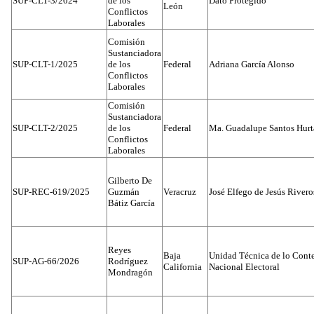
SUP-CLT-3/2024
de los
Dato Protegido
León
Conflictos
Laborales
Comisión
Sustanciadora
SUP-CLT-1/2025
de los
Federal
Adriana García Alonso
Conflictos
Laborales
Comisión
Sustanciadora
SUP-CLT-2/2025
de los
Federal
Ma. Guadalupe Santos Hur
Conflictos
Laborales
Gilberto De
SUP-REC-619/2025
Guzmán
Veracruz
José Elfego de Jesús River
Bátiz García
Reyes
Baja
Unidad Técnica de lo Conten
SUP-AG-66/2026
Rodríguez
California
Nacional Electoral
Mondragón