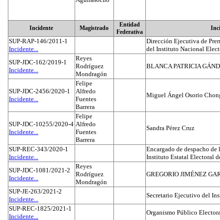
Entidad
Incidente
Magistrado
Inc
Federativa
SUP-RAP-146/2011-1
Dirección Ejecutiva de Prer
Incidente...
del Instituto Nacional Elect
Reyes
SUP-JDC-162/2019-1
Rodríguez
BLANCA PATRICIA GÁN
Incidente...
Mondragón
Felipe
SUP-JDC-2456/2020-1
Alfredo
Miguel Ángel Osorio Chong
Incidente...
Fuentes
Barrera
Felipe
SUP-JDC-10255/2020-4
Alfredo
Sandra Pérez Cruz
Incidente...
Fuentes
Barrera
SUP-REC-343/2020-1
Encargado de despacho de la
Incidente...
Instituto Estatal Electoral 
Reyes
SUP-JDC-1081/2021-2
Rodríguez
GREGORIO JIMÉNEZ GA
Incidente...
Mondragón
SUP-JE-263/2021-2
Secretario Ejecutivo del Ins
Incidente...
SUP-REC-1825/2021-1
Organismo Público Electora
Incidente...