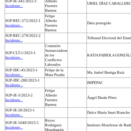
SUP-JE-341/2022-1
Alfredo
URIEL DÍAZ CABALLER
Incidente...
Fuentes
Barrera
Felipe
SUP-REC-272/2022-1
Alfredo
Dato protegido
Incidente...
Fuentes
Barrera
SUP-REC-279/2022-2
Tribunal Electoral del Est
Incidente...
Comisión
Sustanciadora
SUP-CLT-1/2023-1
de los
KATIA FABIOLA GONZÁL
Incidente...
Conflictos
Laborales
SUP-JDC-45/2023-1
Felipe de la
Ma. Isabel Barriga Ruíz
Incidente...
Mata Pizaña
SUP-JDC-280/2023-1
IMPEPAC
Incidente...
Felipe
SUP-JE-3/2023-2
Alfredo
Ángel Durán Pérez
Incidente...
Fuentes
Barrera
SUP-JE-20/2023-1
Dulce María Sauri Riancho
Incidente...
Reyes
SUP-JE-1049/2023-1
Rodríguez
Instituto Morelense de Rad
Incidente...
Mondragón