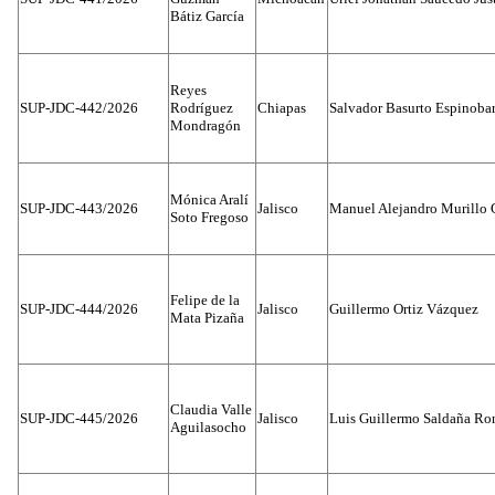
Bátiz García
Reyes
SUP-JDC-442/2026
Rodríguez
Chiapas
Salvador Basurto Espinobar
Mondragón
Mónica Aralí
SUP-JDC-443/2026
Jalisco
Manuel Alejandro Murillo G
Soto Fregoso
Felipe de la
SUP-JDC-444/2026
Jalisco
Guillermo Ortiz Vázquez
Mata Pizaña
Claudia Valle
SUP-JDC-445/2026
Jalisco
Luis Guillermo Saldaña Ro
Aguilasocho