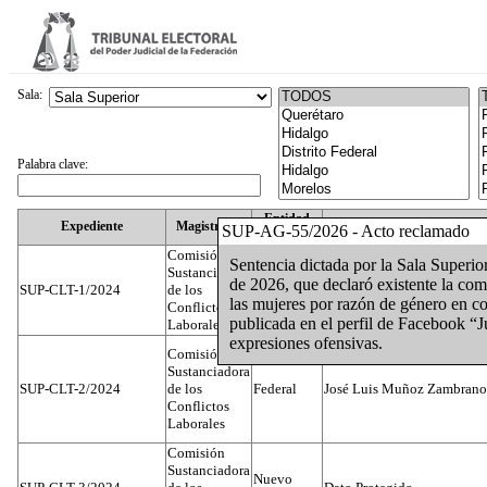
Sala:
Palabra clave:
Entidad
Expediente
Magistrado
SUP-AG-55/2026 - Acto reclamado
Federativa
Comisión
Sentencia dictada por la Sala Super
Sustanciadora
de 2026, que declaró existente la comi
SUP-CLT-1/2024
de los
Federal
Juan José Serrato Velasco
las mujeres por razón de género en co
Conflictos
publicada en el perfil de Facebook “Ju
Laborales
expresiones ofensivas.
Comisión
Sustanciadora
SUP-CLT-2/2024
de los
Federal
José Luis Muñoz Zambrano
Conflictos
Laborales
Comisión
Sustanciadora
Nuevo