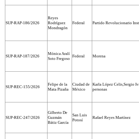
Reyes
SUP-RAP-186/2026
Rodríguez
Federal
Partido Revolucionario Inst
Mondragón
Mónica Aralí
SUP-RAP-187/2026
Federal
Morena
Soto Fregoso
Felipe de la
Ciudad de
Karla López Celis,Sergio I
SUP-REC-155/2026
Mata Pizaña
México
personas
Gilberto De
San Luis
SUP-REC-247/2026
Guzmán
Rafael Reyes Martínez
Potosí
Bátiz García