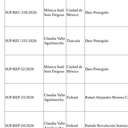
Mónica Aralí
Ciudad de
SUP-REC-330/2026
Dato Protegido
Soto Fregoso
México
Claudia Valle
SUP-REC-331/2026
Tlaxcala
Dato Protegido
Aguilasocho
Mónica Aralí
Ciudad de
SUP-REP-32/2026
Dato Protegido
Soto Fregoso
México
Claudia Valle
SUP-REP-33/2026
Federal
Rafael Alejandro Moreno C
Aguilasocho
Claudia Valle
SUP-REP-34/2026
Federal
Partido Revolución Institu
Aguilasocho