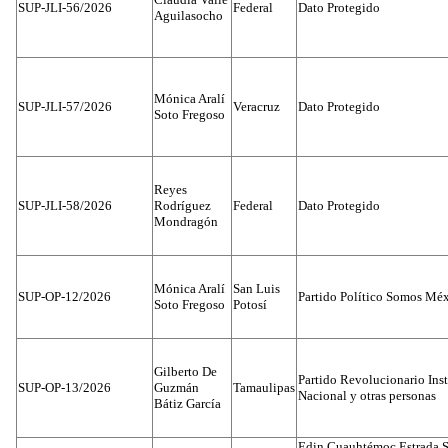
SUP-JLI-56/2026
Federal
Dato Protegido
Aguilasocho
Mónica Aralí
SUP-JLI-57/2026
Veracruz
Dato Protegido
Soto Fregoso
Reyes
SUP-JLI-58/2026
Rodríguez
Federal
Dato Protegido
Mondragón
Mónica Aralí
San Luis
SUP-OP-12/2026
Partido Político Somos Méx
Soto Fregoso
Potosí
Gilberto De
Partido Revolucionario Inst
SUP-OP-13/2026
Guzmán
Tamaulipas
Nacional y otras personas
Bátiz García
Edin Cuauhtémoc Estrada S