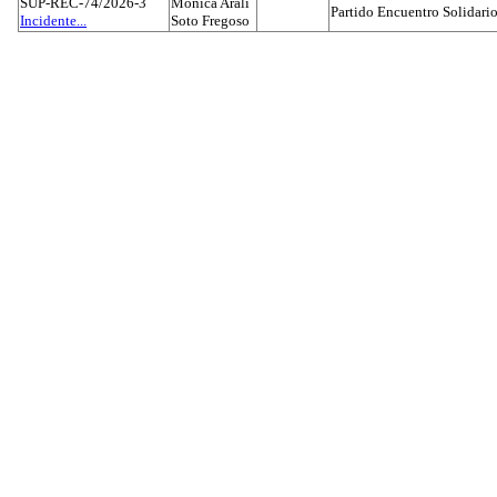
SUP-REC-74/2026-3
Mónica Aralí
Partido Encuentro Solidario
Incidente...
Soto Fregoso