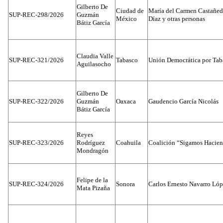
Gilberto De
Ciudad de
María del Carmen Castañed
SUP-REC-298/2026
Guzmán
México
Díaz y otras personas
Bátiz García
Claudia Valle
SUP-REC-321/2026
Tabasco
Unión Democrática por Tab
Aguilasocho
Gilberto De
SUP-REC-322/2026
Guzmán
Oaxaca
Gaudencio García Nicolás
Bátiz García
Reyes
SUP-REC-323/2026
Rodríguez
Coahuila
Coalición “Sigamos Hacien
Mondragón
Felipe de la
SUP-REC-324/2026
Sonora
Carlos Ernesto Navarro Ló
Mata Pizaña