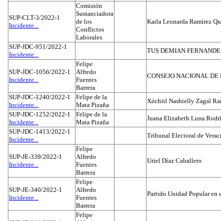
Comisión
Sustanciadora
SUP-CLT-3/2022-1
de los
Karla Leonarda Ramírez Qu
Incidente...
Conflictos
Laborales
SUP-JDC-951/2022-1
TUS DEMIAN FERNAND
Incidente...
Felipe
SUP-JDC-1056/2022-1
Alfredo
CONSEJO NACIONAL DE L
Incidente...
Fuentes
Barrera
SUP-JDC-1240/2022-1
Felipe de la
Xóchitl Nashielly Zagal Ra
Incidente...
Mata Pizaña
SUP-JDC-1252/2022-1
Felipe de la
Juana Elizabeth Luna Rodr
Incidente...
Mata Pizaña
SUP-JDC-1413/2022-1
Tribunal Electoral de Verac
Incidente...
Felipe
SUP-JE-339/2022-1
Alfredo
Uriel Díaz Caballero
Incidente...
Fuentes
Barrera
Felipe
SUP-JE-340/2022-1
Alfredo
Partido Unidad Popular en 
Incidente...
Fuentes
Barrera
Felipe