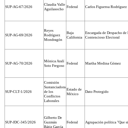
Claudia Valle
SUP-AG-67/2026
Federal
Carlos Figueroa Rodríguez
Aguilasocho
Reyes
Baja
Encargada de Despacho de 
SUP-AG-69/2026
Rodríguez
California
Contencioso Electoral
Mondragón
Mónica Aralí
SUP-AG-70/2026
Federal
Martha Medina Gómez
Soto Fregoso
Comisión
Sustanciadora
Estado de
SUP-CLT-1/2026
de los
Dato Protegido
México
Conflictos
Laborales
Gilberto De
SUP-JDC-345/2026
Guzmán
Federal
Agrupación política "Que s
Bátiz García