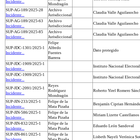
Incidente...
Mondragón
SUP-AG-189/2025-28
Archivo
Claudia Valle Aguilasocho
Incidente...
Jurisdiccional
SUP-AG-189/2025-63
Archivo
Claudia Valle Aguilasocho
Incidente...
Jurisdiccional
SUP-AG-189/2025-85
Archivo
Claudia Valle Aguilasocho
Incidente...
Jurisdiccional
Felipe
SUP-JDC-1301/2025-1
Alfredo
Dato protegido
Incidente...
Fuentes
Barrera
SUP-JDC-1909/2025-1
Instituto Nacional Electoral
Incidente...
SUP-JDC-1909/2025-1
Instituto Nacional Electoral
Incidente...
Reyes
SUP-JDC-2091/2025-1
Rodríguez
Roberto Yirel Romero Sánc
Incidente...
Mondragón
SUP-JIN-233/2025-1
Felipe de la
Benjamín Ciprian Hernánd
Incidente...
Mata Pizaña
SUP-JIN-586/2025-1
Felipe de la
Miriam Lizette Castellanos
Incidente...
Mata Pizaña
SUP-JIN-832/2025-1
Felipe de la
Eduardo León Sandoval
Incidente...
Mata Pizaña
SUP-JIN-861/2025-1
Felipe de la
Lisbeth Nayeli Verónica So
Incidente...
Mata Pizaña