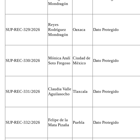
Mondragón
Reyes
SUP-REC-329/2026
Rodríguez
Oaxaca
Dato Protegido
Mondragón
Mónica Aralí
Ciudad de
SUP-REC-330/2026
Dato Protegido
Soto Fregoso
México
Claudia Valle
SUP-REC-331/2026
Tlaxcala
Dato Protegido
Aguilasocho
Felipe de la
SUP-REC-332/2026
Puebla
Dato Protegido
Mata Pizaña