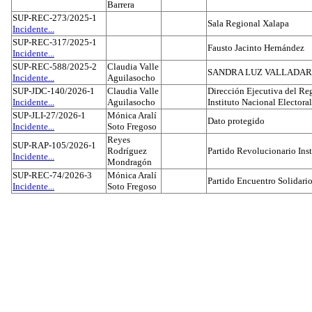
Barrera
SUP-REC-273/2025-1
Sala Regional Xalapa
Incidente...
SUP-REC-317/2025-1
Fausto Jacinto Hernández
Incidente...
SUP-REC-588/2025-2
Claudia Valle
SANDRA LUZ VALLADAR
Incidente...
Aguilasocho
SUP-JDC-140/2026-1
Claudia Valle
Dirección Ejecutiva del Reg
Incidente...
Aguilasocho
Instituto Nacional Electoral
SUP-JLI-27/2026-1
Mónica Aralí
Dato protegido
Incidente...
Soto Fregoso
Reyes
SUP-RAP-105/2026-1
Rodríguez
Partido Revolucionario Inst
Incidente...
Mondragón
SUP-REC-74/2026-3
Mónica Aralí
Partido Encuentro Solidario
Incidente...
Soto Fregoso