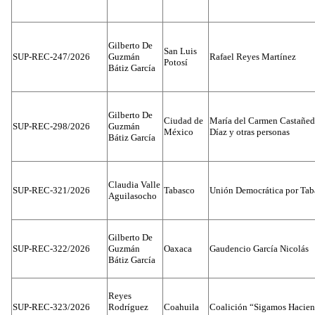
Gilberto De
San Luis
SUP-REC-247/2026
Guzmán
Rafael Reyes Martínez
Potosí
Bátiz García
Gilberto De
Ciudad de
María del Carmen Castañed
SUP-REC-298/2026
Guzmán
México
Díaz y otras personas
Bátiz García
Claudia Valle
SUP-REC-321/2026
Tabasco
Unión Democrática por Tab
Aguilasocho
Gilberto De
SUP-REC-322/2026
Guzmán
Oaxaca
Gaudencio García Nicolás
Bátiz García
Reyes
SUP-REC-323/2026
Rodríguez
Coahuila
Coalición “Sigamos Hacien