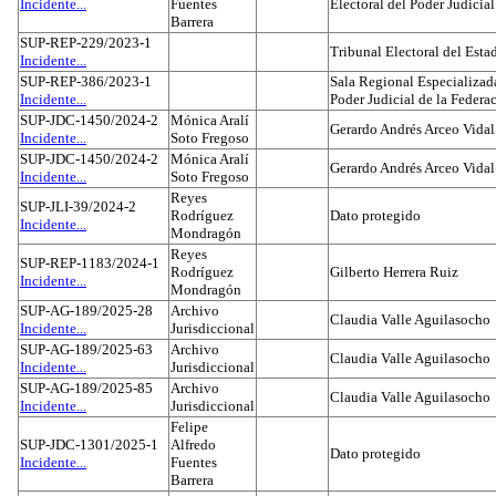
Incidente...
Fuentes
Electoral del Poder Judicial
Barrera
SUP-REP-229/2023-1
Tribunal Electoral del Est
Incidente...
SUP-REP-386/2023-1
Sala Regional Especializada
Incidente...
Poder Judicial de la Federa
SUP-JDC-1450/2024-2
Mónica Aralí
Gerardo Andrés Arceo Vidal
Incidente...
Soto Fregoso
SUP-JDC-1450/2024-2
Mónica Aralí
Gerardo Andrés Arceo Vidal
Incidente...
Soto Fregoso
Reyes
SUP-JLI-39/2024-2
Rodríguez
Dato protegido
Incidente...
Mondragón
Reyes
SUP-REP-1183/2024-1
Rodríguez
Gilberto Herrera Ruiz
Incidente...
Mondragón
SUP-AG-189/2025-28
Archivo
Claudia Valle Aguilasocho
Incidente...
Jurisdiccional
SUP-AG-189/2025-63
Archivo
Claudia Valle Aguilasocho
Incidente...
Jurisdiccional
SUP-AG-189/2025-85
Archivo
Claudia Valle Aguilasocho
Incidente...
Jurisdiccional
Felipe
SUP-JDC-1301/2025-1
Alfredo
Dato protegido
Incidente...
Fuentes
Barrera