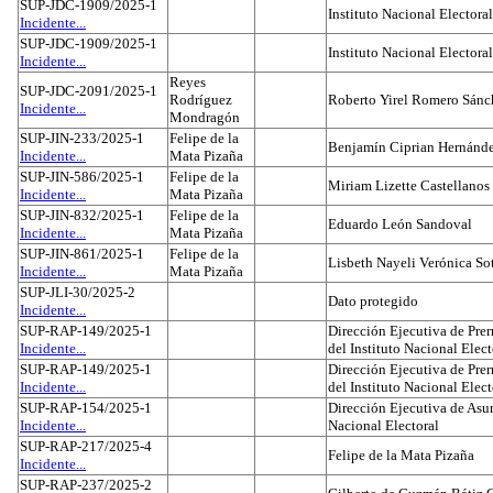
SUP-JDC-1909/2025-1
Instituto Nacional Electoral
Incidente...
SUP-JDC-1909/2025-1
Instituto Nacional Electoral
Incidente...
Reyes
SUP-JDC-2091/2025-1
Rodríguez
Roberto Yirel Romero Sánc
Incidente...
Mondragón
SUP-JIN-233/2025-1
Felipe de la
Benjamín Ciprian Hernánd
Incidente...
Mata Pizaña
SUP-JIN-586/2025-1
Felipe de la
Miriam Lizette Castellanos
Incidente...
Mata Pizaña
SUP-JIN-832/2025-1
Felipe de la
Eduardo León Sandoval
Incidente...
Mata Pizaña
SUP-JIN-861/2025-1
Felipe de la
Lisbeth Nayeli Verónica So
Incidente...
Mata Pizaña
SUP-JLI-30/2025-2
Dato protegido
Incidente...
SUP-RAP-149/2025-1
Dirección Ejecutiva de Prer
Incidente...
del Instituto Nacional Elect
SUP-RAP-149/2025-1
Dirección Ejecutiva de Prer
Incidente...
del Instituto Nacional Elect
SUP-RAP-154/2025-1
Dirección Ejecutiva de Asun
Incidente...
Nacional Electoral
SUP-RAP-217/2025-4
Felipe de la Mata Pizaña
Incidente...
SUP-RAP-237/2025-2