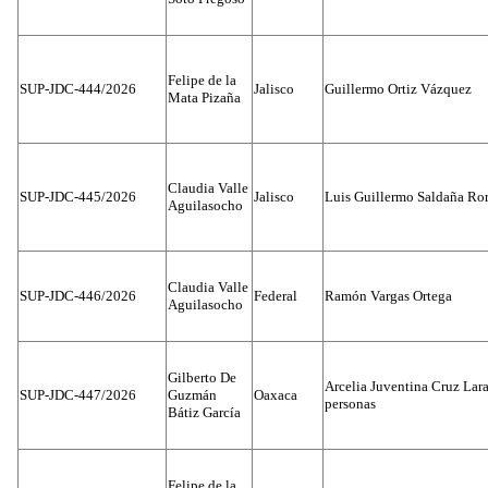
Felipe de la
SUP-JDC-444/2026
Jalisco
Guillermo Ortiz Vázquez
Mata Pizaña
Claudia Valle
SUP-JDC-445/2026
Jalisco
Luis Guillermo Saldaña Ro
Aguilasocho
Claudia Valle
SUP-JDC-446/2026
Federal
Ramón Vargas Ortega
Aguilasocho
Gilberto De
Arcelia Juventina Cruz Lara
SUP-JDC-447/2026
Guzmán
Oaxaca
personas
Bátiz García
Felipe de la