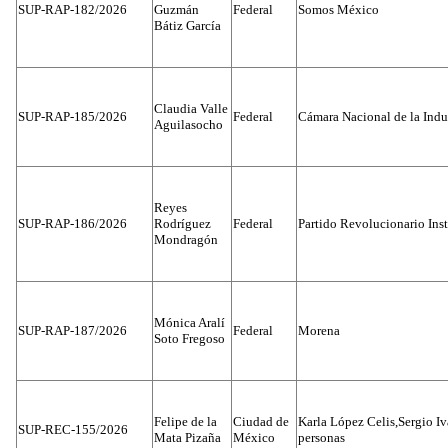
SUP-RAP-182/2026
Guzmán
Federal
Somos México
Bátiz García
Claudia Valle
SUP-RAP-185/2026
Federal
Cámara Nacional de la Indus
Aguilasocho
Reyes
SUP-RAP-186/2026
Rodríguez
Federal
Partido Revolucionario Inst
Mondragón
Mónica Aralí
SUP-RAP-187/2026
Federal
Morena
Soto Fregoso
Felipe de la
Ciudad de
Karla López Celis,Sergio I
SUP-REC-155/2026
Mata Pizaña
México
personas