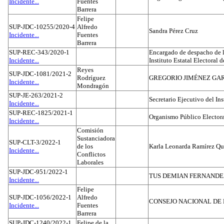
Incidente...
Fuentes
Barrera
Felipe
SUP-JDC-10255/2020-4
Alfredo
Sandra Pérez Cruz
Incidente...
Fuentes
Barrera
SUP-REC-343/2020-1
Encargado de despacho de la
Incidente...
Instituto Estatal Electoral 
Reyes
SUP-JDC-1081/2021-2
Rodríguez
GREGORIO JIMÉNEZ GA
Incidente...
Mondragón
SUP-JE-263/2021-2
Secretario Ejecutivo del Ins
Incidente...
SUP-REC-1825/2021-1
Organismo Público Electora
Incidente...
Comisión
Sustanciadora
SUP-CLT-3/2022-1
de los
Karla Leonarda Ramírez Qu
Incidente...
Conflictos
Laborales
SUP-JDC-951/2022-1
TUS DEMIAN FERNAND
Incidente...
Felipe
SUP-JDC-1056/2022-1
Alfredo
CONSEJO NACIONAL DE L
Incidente...
Fuentes
Barrera
SUP-JDC-1240/2022-1
Felipe de la