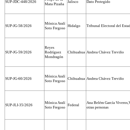
SUP-JDC-448/2026
Jalisco
Dato Protegido
Mata Pizaña
Mónica Aralí
SUP-JG-58/2026
Hidalgo
Tribunal Electoral del Esta
Soto Fregoso
Reyes
SUP-JG-59/2026
Rodríguez
Chihuahua
Andrea Chávez Treviño
Mondragón
Mónica Aralí
SUP-JG-60/2026
Chihuahua
Andrea Chávez Treviño
Soto Fregoso
Mónica Aralí
Ana Belém García Viveros,
SUP-JLI-35/2026
Federal
Soto Fregoso
otras personas