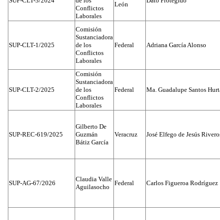
SUP-CLT-3/2024
de los
Dato Protegido
León
Conflictos
Laborales
Comisión
Sustanciadora
SUP-CLT-1/2025
de los
Federal
Adriana García Alonso
Conflictos
Laborales
Comisión
Sustanciadora
SUP-CLT-2/2025
de los
Federal
Ma. Guadalupe Santos Hur
Conflictos
Laborales
Gilberto De
SUP-REC-619/2025
Guzmán
Veracruz
José Elfego de Jesús River
Bátiz García
Claudia Valle
SUP-AG-67/2026
Federal
Carlos Figueroa Rodríguez
Aguilasocho