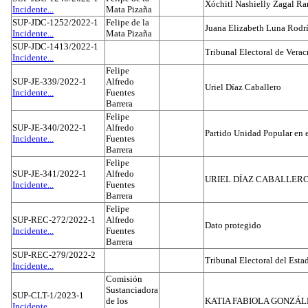
Xóchitl Nashielly Zagal Ra
Incidente...
Mata Pizaña
SUP-JDC-1252/2022-1
Felipe de la
Juana Elizabeth Luna Rodr
Incidente...
Mata Pizaña
SUP-JDC-1413/2022-1
Tribunal Electoral de Verac
Incidente...
Felipe
SUP-JE-339/2022-1
Alfredo
Uriel Díaz Caballero
Incidente...
Fuentes
Barrera
Felipe
SUP-JE-340/2022-1
Alfredo
Partido Unidad Popular en 
Incidente...
Fuentes
Barrera
Felipe
SUP-JE-341/2022-1
Alfredo
URIEL DÍAZ CABALLER
Incidente...
Fuentes
Barrera
Felipe
SUP-REC-272/2022-1
Alfredo
Dato protegido
Incidente...
Fuentes
Barrera
SUP-REC-279/2022-2
Tribunal Electoral del Est
Incidente...
Comisión
Sustanciadora
SUP-CLT-1/2023-1
de los
KATIA FABIOLA GONZÁL
Incidente...