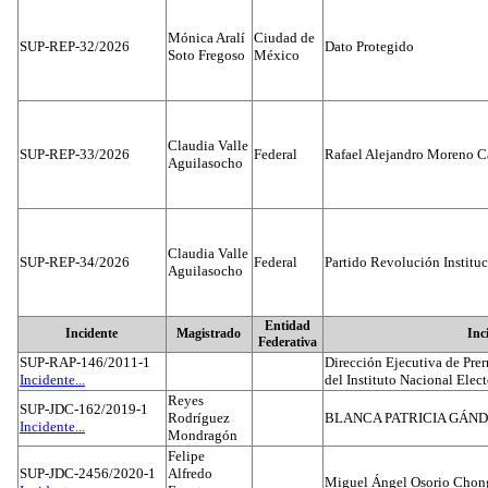
Mónica Aralí
Ciudad de
SUP-REP-32/2026
Dato Protegido
Soto Fregoso
México
Claudia Valle
SUP-REP-33/2026
Federal
Rafael Alejandro Moreno C
Aguilasocho
Claudia Valle
SUP-REP-34/2026
Federal
Partido Revolución Institu
Aguilasocho
Entidad
Incidente
Magistrado
Inc
Federativa
SUP-RAP-146/2011-1
Dirección Ejecutiva de Prer
Incidente...
del Instituto Nacional Elect
Reyes
SUP-JDC-162/2019-1
Rodríguez
BLANCA PATRICIA GÁN
Incidente...
Mondragón
Felipe
SUP-JDC-2456/2020-1
Alfredo
Miguel Ángel Osorio Chong