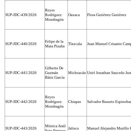
Reyes
SUP-JDC-439/2026
Rodríguez
Oaxaca
Flora Gutiérrez Gutiérrez
Mondragón
Felipe de la
SUP-JDC-440/2026
Tlaxcala
Juan Manuel Crisanto Cam
Mata Pizaña
Gilberto De
SUP-JDC-441/2026
Guzmán
Michoacán
Uriel Jonathan Saucedo Jus
Bátiz García
Reyes
SUP-JDC-442/2026
Rodríguez
Chiapas
Salvador Basurto Espinobar
Mondragón
Mónica Aralí
SUP-JDC-443/2026
Jalisco
Manuel Alejandro Murillo G
Soto Fregoso