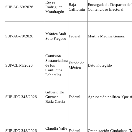
Reyes
Baja
Encargada de Despacho de 
SUP-AG-69/2026
Rodríguez
California
Contencioso Electoral
Mondragón
Mónica Aralí
SUP-AG-70/2026
Federal
Martha Medina Gómez
Soto Fregoso
Comisión
Sustanciadora
Estado de
SUP-CLT-1/2026
de los
Dato Protegido
México
Conflictos
Laborales
Gilberto De
SUP-JDC-345/2026
Guzmán
Federal
Agrupación política "Que s
Bátiz García
Claudia Valle
SUP-JDC-348/2026
Federal
Organización Ciudadana "M