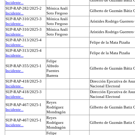
Gilberto de Guzmán Bátiz 
Incidente...
SUP-RAP-282/2025-2
Mónica Aralí
Gilberto de Guzmán Bátiz 
Incidente...
Soto Fregoso
SUP-RAP-310/2025-3
Mónica Aralí
Arístides Rodrigo Guerrero
Incidente...
Soto Fregoso
SUP-RAP-310/2025-3
Mónica Aralí
Arístides Rodrigo Guerrero
Incidente...
Soto Fregoso
SUP-RAP-313/2025-4
Felipe de la Mata Pizaña
Incidente...
SUP-RAP-313/2025-4
Felipe de la Mata Pizaña
Incidente...
Felipe
SUP-RAP-355/2025-1
Alfredo
Gilberto de Guzmán Bátiz 
Incidente...
Fuentes
Barrera
SUP-RAP-418/2025-3
Dirección Ejecutiva de Asun
Incidente...
Nacional Electoral
SUP-RAP-418/2025-3
Dirección Ejecutiva de Asun
Incidente...
Nacional Electoral
Reyes
SUP-RAP-467/2025-1
Rodríguez
Gilberto de Guzmán Batiz 
Incidente...
Mondragón
Reyes
SUP-RAP-467/2025-1
Rodríguez
Gilberto de Guzmán Batiz 
Incidente...
Mondragón
Felipe