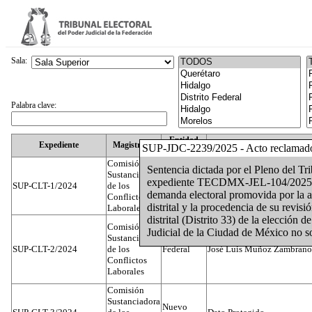
Sala:
Palabra clave:
Entidad
Expediente
Magistrado
SUP-JDC-2239/2025 - Acto reclamad
Federativa
Comisión
Sentencia dictada por el Pleno del Tr
Sustanciadora
expediente TECDMX-JEL-104/2025, me
SUP-CLT-1/2024
de los
Federal
Juan José Serrato Velasco
demanda electoral promovida por la ac
Conflictos
distrital y la procedencia de su revi
Laborales
distrital (Distrito 33) de la elección 
Comisión
Judicial de la Ciudad de México no so
Sustanciadora
SUP-CLT-2/2024
de los
Federal
José Luis Muñoz Zambrano
Conflictos
Laborales
Comisión
Sustanciadora
Nuevo