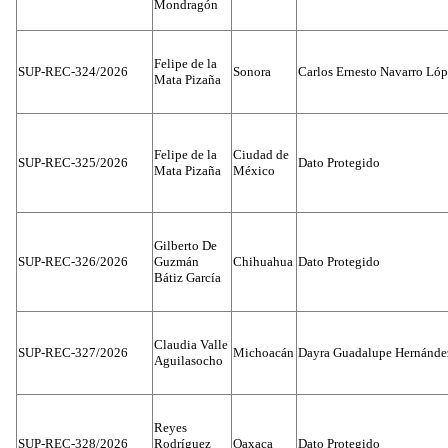
Mondragón
Felipe de la
SUP-REC-324/2026
Sonora
Carlos Ernesto Navarro Ló
Mata Pizaña
Felipe de la
Ciudad de
SUP-REC-325/2026
Dato Protegido
Mata Pizaña
México
Gilberto De
SUP-REC-326/2026
Guzmán
Chihuahua
Dato Protegido
Bátiz García
Claudia Valle
SUP-REC-327/2026
Michoacán
Dayra Guadalupe Hernánde
Aguilasocho
Reyes
SUP-REC-328/2026
Rodríguez
Oaxaca
Dato Protegido