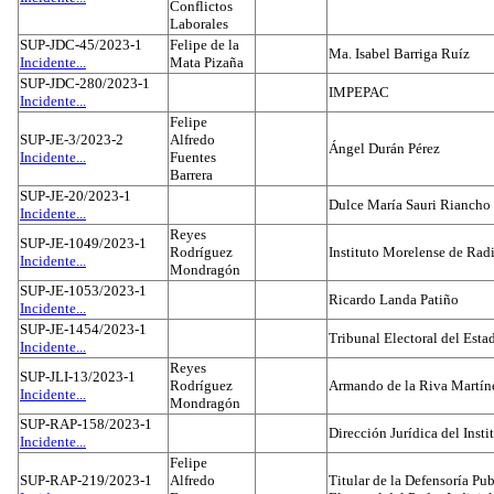
Conflictos
Laborales
SUP-JDC-45/2023-1
Felipe de la
Ma. Isabel Barriga Ruíz
Incidente...
Mata Pizaña
SUP-JDC-280/2023-1
IMPEPAC
Incidente...
Felipe
SUP-JE-3/2023-2
Alfredo
Ángel Durán Pérez
Incidente...
Fuentes
Barrera
SUP-JE-20/2023-1
Dulce María Sauri Riancho
Incidente...
Reyes
SUP-JE-1049/2023-1
Rodríguez
Instituto Morelense de Rad
Incidente...
Mondragón
SUP-JE-1053/2023-1
Ricardo Landa Patiño
Incidente...
SUP-JE-1454/2023-1
Tribunal Electoral del Esta
Incidente...
Reyes
SUP-JLI-13/2023-1
Rodríguez
Armando de la Riva Martín
Incidente...
Mondragón
SUP-RAP-158/2023-1
Dirección Jurídica del Insti
Incidente...
Felipe
SUP-RAP-219/2023-1
Alfredo
Titular de la Defensoría Pub