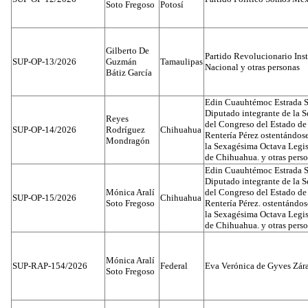
Soto Fregoso
Potosí
Gilberto De
Partido Revolucionario Inst
SUP-OP-13/2026
Guzmán
Tamaulipas
Nacional y otras personas
Bátiz García
Edin Cuauhtémoc Estrada S
Diputado integrante de la 
Reyes
del Congreso del Estado d
SUP-OP-14/2026
Rodríguez
Chihuahua
Rentería Pérez ostentándos
Mondragón
la Sexagésima Octava Legis
de Chihuahua. y otras pers
Edin Cuauhtémoc Estrada S
Diputado integrante de la 
Mónica Aralí
del Congreso del Estado d
SUP-OP-15/2026
Chihuahua
Soto Fregoso
Rentería Pérez. ostentándo
la Sexagésima Octava Legis
de Chihuahua. y otras pers
Mónica Aralí
SUP-RAP-154/2026
Federal
Eva Verónica de Gyves Zár
Soto Fregoso