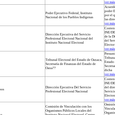
ver más.
Acuerdo
poder E
Poder Ejecutivo Federal, Instituto
por el 
Nacional de los Pueblos Indígenas
las dir
ver más.
Conteni
INE/D
Dirección Ejecutiva del Servicio
de la D
Profesional Electoral Nacional del
del Ser
Instituto Nacional Electoral
Elector
ver más.
Presunt
Tribuna
Tribunal Electoral del Estado de Oaxaca,
Estado 
Secretaría de Finanzas del Estado de
Secreta
Oaxa??
dicha
ver más.
Conteni
INE/D
Dirección Ejecutiva Del Servicio
del dir
pos
Profesional Electoral Nacional
Servici
Elector
ver más.
Omisió
Comisión de Vinculación con los
Vincula
Organismos Públicos Locales del
Organi
to
Instituto Nacional Electoral, Centro