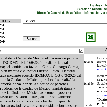
Actor
Autoridad
A
o
toral de la Ciudad de México el dieciséis de julio de
Demand
Tribunal Electoral del Poder Judicial de
diversa
ente TECDMX-JEL-160/2025, mediante la cual
la Federación
laboral
 mayoría emitida en favor de Carlos Camargo Correa,
ver más.
 en materia civil por el Distrito Judicial Electoral
alizada mediante acuerdo IECM/ACU-CG-073/2025 del
Reclama
l de la Ciudad de México, por el cual se realizó la
Segurid
Tribunal Electoral del Poder Judicial de
Sociale
laración de validez de la elección de personas
la Federación
Trabaja
a Judicial de la Ciudad de México, magistraturas y
recono
l de la Ciudad de México, así como la posterior
ver más.
favor de las candidaturas ganadoras; lo anterior,
"Destit
omovido por el hoy actor a fin de impugnar la
por la 
cho cargo, toda vez que a su consideración, existieron
Sala Superior del Tribunal Electoral del