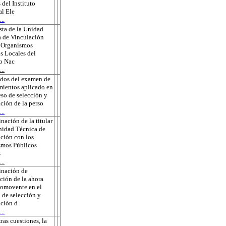
 del Instituto
l Ele
..
ta de la Unidad
 de Vinculación
s Organismos
s Locales del
to Nac
..
ados del examen de
ientos aplicado en
eso de selección y
ción de la perso
..
nación de la titular
nidad Técnica de
ción con los
smos Públicos
s
..
inación de
ción de la ahora
romovente en el
 de selección y
ción d
..
tras cuestiones, la