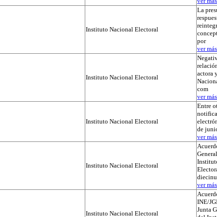
ver más.
La pres
respues
reinteg
Instituto Nacional Electoral
concep
por
ver más.
Negativ
relación
actora y
Instituto Nacional Electoral
Naciona
com
ver más.
Entre o
notific
Instituto Nacional Electoral
electró
de juni
ver más.
Acuerdo
General
Institu
Instituto Nacional Electoral
Elector
diecinu
ver más.
Acuerd
INE/JG
Junta G
Instituto Nacional Electoral