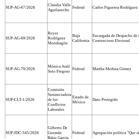
Claudia Valle
SUP-AG-67/2026
Federal
Carlos Figueroa Rodríguez
Aguilasocho
Reyes
Baja
Encargada de Despacho de 
SUP-AG-69/2026
Rodríguez
California
Contencioso Electoral
Mondragón
Mónica Aralí
SUP-AG-70/2026
Federal
Martha Medina Gómez
Soto Fregoso
Comisión
Sustanciadora
Estado de
SUP-CLT-1/2026
de los
Dato Protegido
México
Conflictos
Laborales
Gilberto De
SUP-JDC-345/2026
Guzmán
Federal
Agrupación política "Que s
Bátiz García