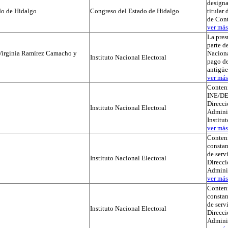
designa
do de Hidalgo
Congreso del Estado de Hidalgo
titular
de Cont
ver más.
La pres
parte de
Virginia Ramírez Camacho y
Naciona
Instituto Nacional Electoral
pago de
antigü
ver más.
Conteni
INE/DE
Direcci
Instituto Nacional Electoral
Adminis
Institu
ver más.
Conteni
constan
de serv
Instituto Nacional Electoral
Direcci
Admini
ver más.
Conteni
constan
de serv
Instituto Nacional Electoral
Direcci
Admini