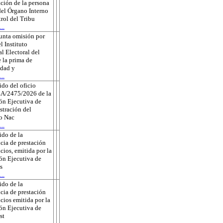
ción de la persona
 del Órgano Interno
rol del Tribu
..
unta omisión por
l Instituto
l Electoral del
 la prima de
edad y
..
do del oficio
A/2475/2026 de la
ón Ejecutiva de
tración del
to Nac
..
do de la
cia de prestación
icios, emitida por la
ón Ejecutiva de
s
..
do de la
cia de prestación
icios emitida por la
ón Ejecutiva de
st