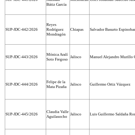
Bátiz García
Reyes
SUP-JDC-442/2026
Rodríguez
Chiapas
Salvador Basurto Espinobar
Mondragón
Mónica Aralí
SUP-JDC-443/2026
Jalisco
Manuel Alejandro Murillo G
Soto Fregoso
Felipe de la
SUP-JDC-444/2026
Jalisco
Guillermo Ortiz Vázquez
Mata Pizaña
Claudia Valle
SUP-JDC-445/2026
Jalisco
Luis Guillermo Saldaña Ro
Aguilasocho