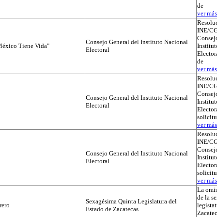
de
ver más.
Resolu
INE/CG
Consejo
Consejo General del Instituto Nacional
éxico Tiene Vida"
Institu
Electoral
Elector
de
ver más.
Resolu
INE/CG
Consejo
Consejo General del Instituto Nacional
Institu
Electoral
Electora
solicit
ver más.
Resolu
INE/CG
Consejo
Consejo General del Instituto Nacional
Institu
Electoral
Electora
solicit
ver más.
La omis
de la s
Sexagésima Quinta Legislatura del
rero
legista
Estado de Zacatecas
Zacatec