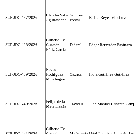
Claudia Valle
San Luis
SUP-JDC-437/2026
Rafael Reyes Martínez
Aguilasocho
Potosí
Gilberto De
SUP-JDC-438/2026
Guzmán
Federal
Edgar Bermudez Espinoza
Bátiz García
Reyes
SUP-JDC-439/2026
Rodríguez
Oaxaca
Flora Gutiérrez Gutiérrez
Mondragón
Felipe de la
SUP-JDC-440/2026
Tlaxcala
Juan Manuel Crisanto Cam
Mata Pizaña
Gilberto De
SUP-JDC-441/2026
Guzmán
Michoacán
Uriel Jonathan Saucedo Jus