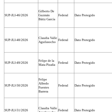
Gilberto De
SUP-JLI-46/2026
Guzmán
Federal
Dato Protegido
Bátiz García
Claudia Valle
SUP-JLI-48/2026
Federal
Dato Protegido
Aguilasocho
Felipe de la
SUP-JLI-49/2026
Federal
Dato Protegido
Mata Pizaña
Felipe
Alfredo
SUP-JLI-50/2026
Federal
Dato Protegido
Fuentes
Barrera
Claudia Valle
SUP-JLI-51/2026
Federal
Dato Protegido