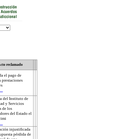
cto reclamado
a el pago de
s prestaciones
es
..
 del Instituto de
ad y Servicios
s de los
dores del Estado el
cimi
..
ución injustificada
supuesta pérdida de