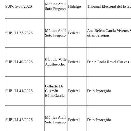
Mónica Aralí
SUP-JG-58/2026
Hidalgo
Tribunal Electoral del Esta
Soto Fregoso
Mónica Aralí
Ana Belém García Viveros,
SUP-JLI-35/2026
Federal
Soto Fregoso
otras personas
Claudia Valle
SUP-JLI-40/2026
Federal
Dania Paola Ravel Cuevas
Aguilasocho
Gilberto De
SUP-JLI-41/2026
Guzmán
Federal
Dato Protegido
Bátiz García
Mónica Aralí
SUP-JLI-42/2026
Federal
Dato Protegido
Soto Fregoso