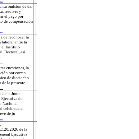
..
unta omisión de dar
ta, resolver y
rar el pago por
to de compensación
..
a de reconocer la
 laboral entre la
 el Instituto
l Electoral, así
..
tras cuestiones, la
ación por correo
nico de dieciocho
o de la presente
..
 de la Junta
 Ejecutiva del
to Nacional
al celebrada el
eve de ju
..
o
E120/2026 de la
eneral Ejecutiva