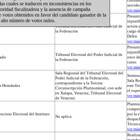
confian
Poder Judicial de la Federación
 las cuales se traducen en inconsistencias en los
servido
utoridad fiscalizadora y la ausencia de campaña
ver más.
de votos obtenidos en favor del candidato ganador de la
Presunt
n alto número de votos nulos.
injustif
Tribunal Electoral del Poder Judicial de
actora 
la Federación
cargo d
Defen
ver más.
Presunt
injusti
Tribunal Electoral del Poder Judicial de
tado
once de
la Federación
curso.
ver más.
Sala Regional del Tribunal Electoral del
Sentenc
Poder Judicial de la Federación,
Sala Re
correspondiente a la Tercera
os Hernández
este Tr
Circunscripción Plurinominal, con sede
el exp
en Xalapa, Veracruz, Tribunal Electoral
ver más.
de Veracruz
Plante
compet
cioso Electoral del Instituto
por la 
No aplica
despach
Técnica
ver más.
Realiza
manifes