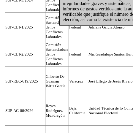
SUP-CLT-3/2024
de los
Dato Protegido
León
irregularidades graves y sistemáticas,
Conflictos
informes de gastos vertidos ante la a
Laborales
verificable que justifique el número 
Comisión
elección, así como la existencia de u
Sustanciadora
SUP-CLT-1/2025
de los
Federal
Adriana García Alonso
Conflictos
Laborales
Comisión
Sustanciadora
SUP-CLT-2/2025
de los
Federal
Ma. Guadalupe Santos Hur
Conflictos
Laborales
Gilberto De
SUP-REC-619/2025
Guzmán
Veracruz
José Elfego de Jesús River
Bátiz García
Reyes
Baja
Unidad Técnica de lo Conten
SUP-AG-66/2026
Rodríguez
California
Nacional Electoral
Mondragón