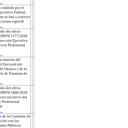
..
 emitido por el
jecutivo Federal,
que se dan a conocer
ecciones específi
..
do del oficio
ESPEN/1177/2026
irección Ejecutiva
vicio Profesional
..
a omisión del
l Electoral del
de Oaxaca y de la
ría de Finanzas de
..
do del oficio
ESPEN/1409/2026
ector ejecutivo del
o Profesional
al
..
n de la Comisión de
ción con los
smos Públicos