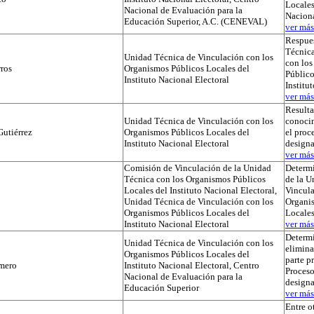
Locales
Nacional de Evaluación para la
Naciona
Educación Superior, A.C. (CENEVAL)
ver más.
Respues
Técnica
Unidad Técnica de Vinculación con los
con lo
ros
Organismos Públicos Locales del
Público
Instituto Nacional Electoral
Institu
ver más.
Result
Unidad Técnica de Vinculación con los
conocim
utiérrez
Organismos Públicos Locales del
el proc
Instituto Nacional Electoral
designa
ver más.
Comisión de Vinculación de la Unidad
Determi
Técnica con los Organismos Públicos
de la U
Locales del Instituto Nacional Electoral,
Vincula
Unidad Técnica de Vinculación con los
Organi
Organismos Públicos Locales del
Locale
Instituto Nacional Electoral
ver más.
Determ
Unidad Técnica de Vinculación con los
elimina
Organismos Públicos Locales del
parte p
mero
Instituto Nacional Electoral, Centro
Proceso
Nacional de Evaluación para la
designa
Educación Superior
ver más.
Entre o