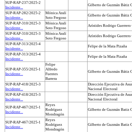
SUP-RAP-237/2025-2
Gilberto de Guzmán Bátiz 
Incidente...
SUP-RAP-282/2025-2
Mónica Aralí
Gilberto de Guzmán Bátiz 
Incidente...
Soto Fregoso
SUP-RAP-310/2025-3
Mónica Aralí
Arístides Rodrigo Guerrero
Incidente...
Soto Fregoso
SUP-RAP-310/2025-3
Mónica Aralí
Arístides Rodrigo Guerrero
Incidente...
Soto Fregoso
SUP-RAP-313/2025-4
Felipe de la Mata Pizaña
Incidente...
SUP-RAP-313/2025-4
Felipe de la Mata Pizaña
Incidente...
Felipe
SUP-RAP-355/2025-1
Alfredo
Gilberto de Guzmán Bátiz 
Incidente...
Fuentes
Barrera
SUP-RAP-418/2025-3
Dirección Ejecutiva de Asun
Incidente...
Nacional Electoral
SUP-RAP-418/2025-3
Dirección Ejecutiva de Asun
Incidente...
Nacional Electoral
Reyes
SUP-RAP-467/2025-1
Rodríguez
Gilberto de Guzmán Batiz 
Incidente...
Mondragón
Reyes
SUP-RAP-467/2025-1
Rodríguez
Gilberto de Guzmán Batiz 
Incidente...
Mondragón