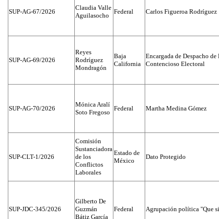
Claudia Valle
SUP-AG-67/2026
Federal
Carlos Figueroa Rodríguez
Aguilasocho
Reyes
Baja
Encargada de Despacho de 
SUP-AG-69/2026
Rodríguez
California
Contencioso Electoral
Mondragón
Mónica Aralí
SUP-AG-70/2026
Federal
Martha Medina Gómez
Soto Fregoso
Comisión
Sustanciadora
Estado de
SUP-CLT-1/2026
de los
Dato Protegido
México
Conflictos
Laborales
Gilberto De
SUP-JDC-345/2026
Guzmán
Federal
Agrupación política "Que s
Bátiz García