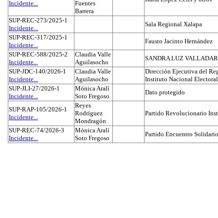
Incidente...
Fuentes
Barrera
SUP-REC-273/2025-1
Sala Regional Xalapa
Incidente...
SUP-REC-317/2025-1
Fausto Jacinto Hernández
Incidente...
SUP-REC-588/2025-2
Claudia Valle
SANDRA LUZ VALLADAR
Incidente...
Aguilasocho
SUP-JDC-140/2026-1
Claudia Valle
Dirección Ejecutiva del Reg
Incidente...
Aguilasocho
Instituto Nacional Electoral
SUP-JLI-27/2026-1
Mónica Aralí
Dato protegido
Incidente...
Soto Fregoso
Reyes
SUP-RAP-105/2026-1
Rodríguez
Partido Revolucionario Inst
Incidente...
Mondragón
SUP-REC-74/2026-3
Mónica Aralí
Partido Encuentro Solidario
Incidente...
Soto Fregoso