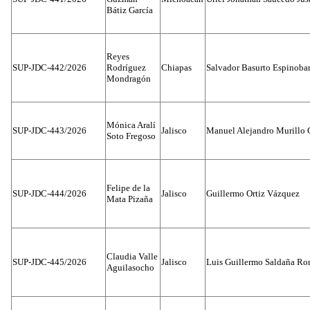
Bátiz García
Reyes
SUP-JDC-442/2026
Rodríguez
Chiapas
Salvador Basurto Espinobar
Mondragón
Mónica Aralí
SUP-JDC-443/2026
Jalisco
Manuel Alejandro Murillo G
Soto Fregoso
Felipe de la
SUP-JDC-444/2026
Jalisco
Guillermo Ortiz Vázquez
Mata Pizaña
Claudia Valle
SUP-JDC-445/2026
Jalisco
Luis Guillermo Saldaña Ro
Aguilasocho