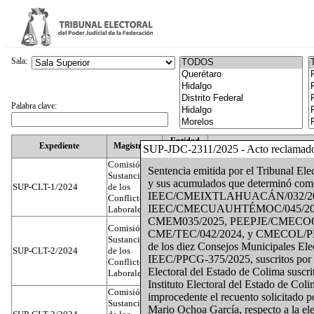
Sala:
Palabra clave:
Entidad
Expediente
Magistrado
SUP-JDC-2311/2025 - Acto reclamad
Federativa
Comisión
Sentencia emitida por el Tribunal Ele
Sustanciadora
y sus acumulados que determinó como
SUP-CLT-1/2024
de los
Federal
Juan José Serrato Velasco
IEEC/CMEIXTLAHUACÁN/032/202
Conflictos
IEEC/CMECUAUHTÉMOC/045/2025
Laborales
CMEM035/2025, PEEPJE/CMECOQ
Comisión
CME/TEC/042/2024, y CMECOL/PEEPJE
Sustanciadora
de los diez Consejos Municipales El
SUP-CLT-2/2024
de los
Federal
José Luis Muñoz Zambrano
IEEC/PPCG-375/2025, suscritos por la
Conflictos
Electoral del Estado de Colima suscri
Laborales
Instituto Electoral del Estado de Col
Comisión
improcedente el recuento solicitado p
Sustanciadora
Mario Ochoa García, respecto a la el
Nuevo