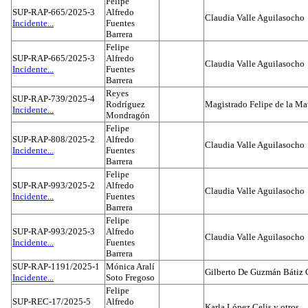
Felipe
SUP-RAP-665/2025-3
Alfredo
Claudia Valle Aguilasocho
Incidente...
Fuentes
Barrera
Felipe
SUP-RAP-665/2025-3
Alfredo
Claudia Valle Aguilasocho
Incidente...
Fuentes
Barrera
Reyes
SUP-RAP-739/2025-4
Rodríguez
Magistrado Felipe de la Ma
Incidente...
Mondragón
Felipe
SUP-RAP-808/2025-2
Alfredo
Claudia Valle Aguilasocho
Incidente...
Fuentes
Barrera
Felipe
SUP-RAP-993/2025-2
Alfredo
Claudia Valle Aguilasocho
Incidente...
Fuentes
Barrera
Felipe
SUP-RAP-993/2025-3
Alfredo
Claudia Valle Aguilasocho
Incidente...
Fuentes
Barrera
SUP-RAP-1191/2025-1
Mónica Aralí
Gilberto De Guzmán Bátiz 
Incidente...
Soto Fregoso
Felipe
SUP-REC-17/2025-5
Alfredo
Karla López Celis y otros