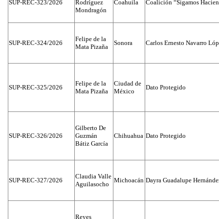
SUP-REC-323/2026
Rodríguez
Coahuila
Coalición “Sigamos Hacien
Mondragón
Felipe de la
SUP-REC-324/2026
Sonora
Carlos Ernesto Navarro Ló
Mata Pizaña
Felipe de la
Ciudad de
SUP-REC-325/2026
Dato Protegido
Mata Pizaña
México
Gilberto De
SUP-REC-326/2026
Guzmán
Chihuahua
Dato Protegido
Bátiz García
Claudia Valle
SUP-REC-327/2026
Michoacán
Dayra Guadalupe Hernánde
Aguilasocho
Reyes