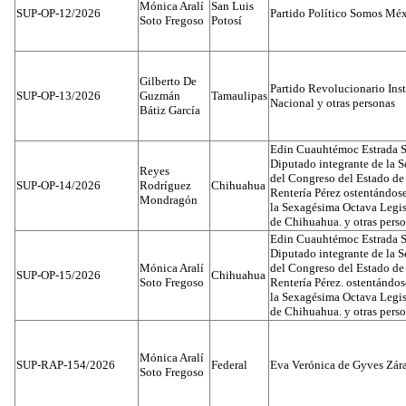
Mónica Aralí
San Luis
SUP-OP-12/2026
Partido Político Somos Méx
Soto Fregoso
Potosí
Gilberto De
Partido Revolucionario Inst
SUP-OP-13/2026
Guzmán
Tamaulipas
Nacional y otras personas
Bátiz García
Edin Cuauhtémoc Estrada S
Diputado integrante de la 
Reyes
del Congreso del Estado d
SUP-OP-14/2026
Rodríguez
Chihuahua
Rentería Pérez ostentándos
Mondragón
la Sexagésima Octava Legis
de Chihuahua. y otras pers
Edin Cuauhtémoc Estrada S
Diputado integrante de la 
Mónica Aralí
del Congreso del Estado d
SUP-OP-15/2026
Chihuahua
Soto Fregoso
Rentería Pérez. ostentándo
la Sexagésima Octava Legis
de Chihuahua. y otras pers
Mónica Aralí
SUP-RAP-154/2026
Federal
Eva Verónica de Gyves Zár
Soto Fregoso