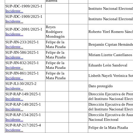
Barrera
SUP-JDC-1909/2025-1
Instituto Nacional Electoral
Incidente...
SUP-JDC-1909/2025-1
Instituto Nacional Electoral
Incidente...
Reyes
SUP-JDC-2091/2025-1
Rodríguez
Roberto Yirel Romero Sánc
Incidente...
Mondragón
SUP-JIN-233/2025-1
Felipe de la
Benjamín Ciprian Hernánd
Incidente...
Mata Pizaña
SUP-JIN-586/2025-1
Felipe de la
Miriam Lizette Castellanos
Incidente...
Mata Pizaña
SUP-JIN-832/2025-1
Felipe de la
Eduardo León Sandoval
Incidente...
Mata Pizaña
SUP-JIN-861/2025-1
Felipe de la
Lisbeth Nayeli Verónica So
Incidente...
Mata Pizaña
SUP-JLI-30/2025-2
Dato protegido
Incidente...
SUP-RAP-149/2025-1
Dirección Ejecutiva de Prer
Incidente...
del Instituto Nacional Elect
SUP-RAP-149/2025-1
Dirección Ejecutiva de Prer
Incidente...
del Instituto Nacional Elect
SUP-RAP-154/2025-1
Dirección Ejecutiva de Asun
Incidente...
Nacional Electoral
SUP-RAP-217/2025-4
Felipe de la Mata Pizaña
Incidente...