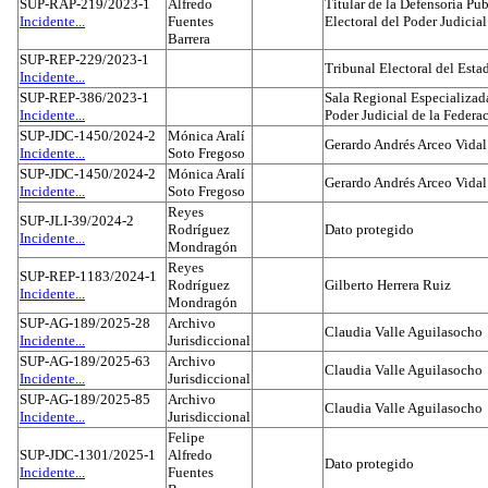
SUP-RAP-219/2023-1
Alfredo
Titular de la Defensoría Pub
Incidente...
Fuentes
Electoral del Poder Judicial
Barrera
SUP-REP-229/2023-1
Tribunal Electoral del Est
Incidente...
SUP-REP-386/2023-1
Sala Regional Especializada
Incidente...
Poder Judicial de la Federa
SUP-JDC-1450/2024-2
Mónica Aralí
Gerardo Andrés Arceo Vidal
Incidente...
Soto Fregoso
SUP-JDC-1450/2024-2
Mónica Aralí
Gerardo Andrés Arceo Vidal
Incidente...
Soto Fregoso
Reyes
SUP-JLI-39/2024-2
Rodríguez
Dato protegido
Incidente...
Mondragón
Reyes
SUP-REP-1183/2024-1
Rodríguez
Gilberto Herrera Ruiz
Incidente...
Mondragón
SUP-AG-189/2025-28
Archivo
Claudia Valle Aguilasocho
Incidente...
Jurisdiccional
SUP-AG-189/2025-63
Archivo
Claudia Valle Aguilasocho
Incidente...
Jurisdiccional
SUP-AG-189/2025-85
Archivo
Claudia Valle Aguilasocho
Incidente...
Jurisdiccional
Felipe
SUP-JDC-1301/2025-1
Alfredo
Dato protegido
Incidente...
Fuentes