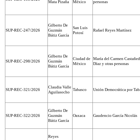
Mata Pizaña
México
personas
Gilberto De
San Luis
SUP-REC-247/2026
Guzmán
Rafael Reyes Martínez
Potosí
Bátiz García
Gilberto De
Ciudad de
María del Carmen Castañed
SUP-REC-298/2026
Guzmán
México
Díaz y otras personas
Bátiz García
Claudia Valle
SUP-REC-321/2026
Tabasco
Unión Democrática por Tab
Aguilasocho
Gilberto De
SUP-REC-322/2026
Guzmán
Oaxaca
Gaudencio García Nicolás
Bátiz García
Reyes