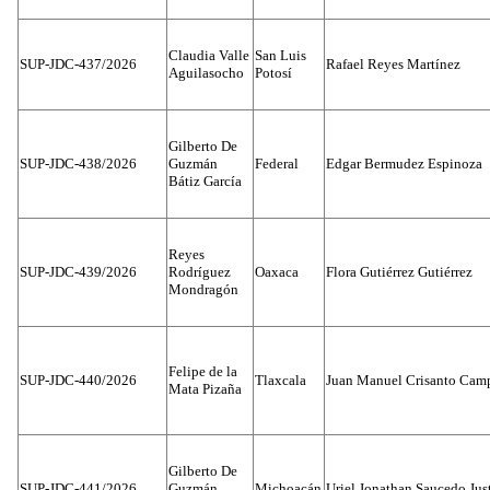
Claudia Valle
San Luis
SUP-JDC-437/2026
Rafael Reyes Martínez
Aguilasocho
Potosí
Gilberto De
SUP-JDC-438/2026
Guzmán
Federal
Edgar Bermudez Espinoza
Bátiz García
Reyes
SUP-JDC-439/2026
Rodríguez
Oaxaca
Flora Gutiérrez Gutiérrez
Mondragón
Felipe de la
SUP-JDC-440/2026
Tlaxcala
Juan Manuel Crisanto Cam
Mata Pizaña
Gilberto De
SUP-JDC-441/2026
Guzmán
Michoacán
Uriel Jonathan Saucedo Jus