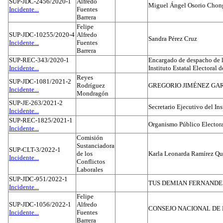
SUP-JDC-2456/2020-1
Alfredo
Miguel Ángel Osorio Chong
Incidente...
Fuentes
Barrera
Felipe
SUP-JDC-10255/2020-4
Alfredo
Sandra Pérez Cruz
Incidente...
Fuentes
Barrera
SUP-REC-343/2020-1
Encargado de despacho de la
Incidente...
Instituto Estatal Electoral 
Reyes
SUP-JDC-1081/2021-2
Rodríguez
GREGORIO JIMÉNEZ GA
Incidente...
Mondragón
SUP-JE-263/2021-2
Secretario Ejecutivo del Ins
Incidente...
SUP-REC-1825/2021-1
Organismo Público Electora
Incidente...
Comisión
Sustanciadora
SUP-CLT-3/2022-1
de los
Karla Leonarda Ramírez Qu
Incidente...
Conflictos
Laborales
SUP-JDC-951/2022-1
TUS DEMIAN FERNAND
Incidente...
Felipe
SUP-JDC-1056/2022-1
Alfredo
CONSEJO NACIONAL DE L
Incidente...
Fuentes
Barrera