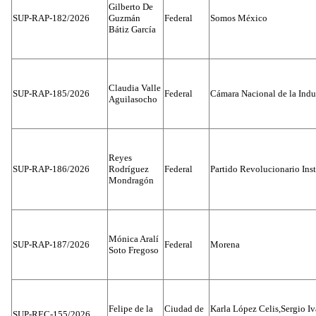
Gilberto De
SUP-RAP-182/2026
Guzmán
Federal
Somos México
Bátiz García
Claudia Valle
SUP-RAP-185/2026
Federal
Cámara Nacional de la Indus
Aguilasocho
Reyes
SUP-RAP-186/2026
Rodríguez
Federal
Partido Revolucionario Inst
Mondragón
Mónica Aralí
SUP-RAP-187/2026
Federal
Morena
Soto Fregoso
Felipe de la
Ciudad de
Karla López Celis,Sergio I
SUP-REC-155/2026