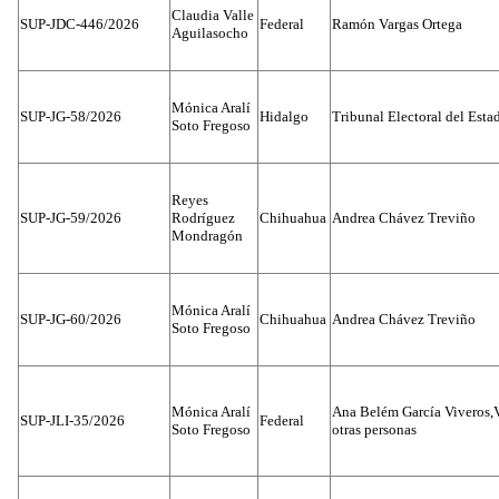
Claudia Valle
SUP-JDC-446/2026
Federal
Ramón Vargas Ortega
Aguilasocho
Mónica Aralí
SUP-JG-58/2026
Hidalgo
Tribunal Electoral del Esta
Soto Fregoso
Reyes
SUP-JG-59/2026
Rodríguez
Chihuahua
Andrea Chávez Treviño
Mondragón
Mónica Aralí
SUP-JG-60/2026
Chihuahua
Andrea Chávez Treviño
Soto Fregoso
Mónica Aralí
Ana Belém García Viveros,
SUP-JLI-35/2026
Federal
Soto Fregoso
otras personas