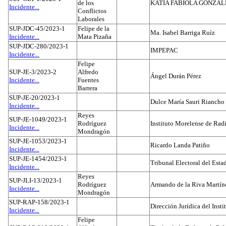
de los
KATIA FABIOLA GONZÁL
Incidente...
Conflictos
Laborales
SUP-JDC-45/2023-1
Felipe de la
Ma. Isabel Barriga Ruíz
Incidente...
Mata Pizaña
SUP-JDC-280/2023-1
IMPEPAC
Incidente...
Felipe
SUP-JE-3/2023-2
Alfredo
Ángel Durán Pérez
Incidente...
Fuentes
Barrera
SUP-JE-20/2023-1
Dulce María Sauri Riancho
Incidente...
Reyes
SUP-JE-1049/2023-1
Rodríguez
Instituto Morelense de Rad
Incidente...
Mondragón
SUP-JE-1053/2023-1
Ricardo Landa Patiño
Incidente...
SUP-JE-1454/2023-1
Tribunal Electoral del Esta
Incidente...
Reyes
SUP-JLI-13/2023-1
Rodríguez
Armando de la Riva Martín
Incidente...
Mondragón
SUP-RAP-158/2023-1
Dirección Jurídica del Insti
Incidente...
Felipe