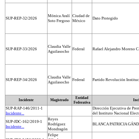
Mónica Aralí
Ciudad de
SUP-REP-32/2026
Dato Protegido
Soto Fregoso
México
Claudia Valle
SUP-REP-33/2026
Federal
Rafael Alejandro Moreno C
Aguilasocho
Claudia Valle
SUP-REP-34/2026
Federal
Partido Revolución Institu
Aguilasocho
Entidad
Incidente
Magistrado
Inc
Federativa
SUP-RAP-146/2011-1
Dirección Ejecutiva de Prer
Incidente...
del Instituto Nacional Elect
Reyes
SUP-JDC-162/2019-1
Rodríguez
BLANCA PATRICIA GÁN
Incidente...
Mondragón
Felipe