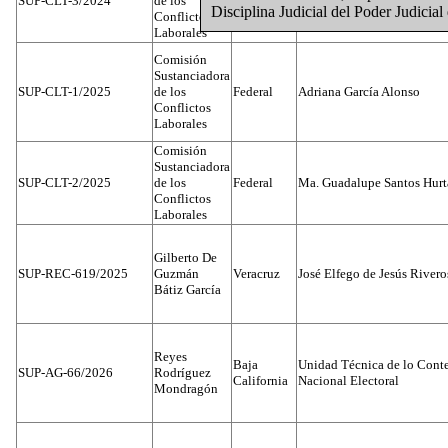
SUP-CLT-3/2024
de los
Dato Protegido
León
Disciplina Judicial del Poder Judicia
Conflictos
Laborales
Comisión
Sustanciadora
SUP-CLT-1/2025
de los
Federal
Adriana García Alonso
Conflictos
Laborales
Comisión
Sustanciadora
SUP-CLT-2/2025
de los
Federal
Ma. Guadalupe Santos Hur
Conflictos
Laborales
Gilberto De
SUP-REC-619/2025
Guzmán
Veracruz
José Elfego de Jesús River
Bátiz García
Reyes
Baja
Unidad Técnica de lo Conten
SUP-AG-66/2026
Rodríguez
California
Nacional Electoral
Mondragón