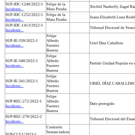
SUP-JDC-1240/2022-1
Felipe de la
Xóchitl Nashielly Zagal Ra
Incidente...
Mata Pizaña
SUP-JDC-1252/2022-1
Felipe de la
Juana Elizabeth Luna Rodr
Incidente...
Mata Pizaña
SUP-JDC-1413/2022-1
Tribunal Electoral de Verac
Incidente...
Felipe
SUP-JE-339/2022-1
Alfredo
Uriel Díaz Caballero
Incidente...
Fuentes
Barrera
Felipe
SUP-JE-340/2022-1
Alfredo
Partido Unidad Popular en 
Incidente...
Fuentes
Barrera
Felipe
SUP-JE-341/2022-1
Alfredo
URIEL DÍAZ CABALLER
Incidente...
Fuentes
Barrera
Felipe
SUP-REC-272/2022-1
Alfredo
Dato protegido
Incidente...
Fuentes
Barrera
SUP-REC-279/2022-2
Tribunal Electoral del Est
Incidente...
Comisión
Sustanciadora
SUP-CLT-1/2023-1