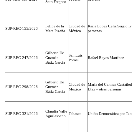
Soto Fregoso
Felipe de la
Ciudad de
Karla López Celis,Sergio I
SUP-REC-155/2026
Mata Pizaña
México
personas
Gilberto De
San Luis
SUP-REC-247/2026
Guzmán
Rafael Reyes Martínez
Potosí
Bátiz García
Gilberto De
Ciudad de
María del Carmen Castañed
SUP-REC-298/2026
Guzmán
México
Díaz y otras personas
Bátiz García
Claudia Valle
SUP-REC-321/2026
Tabasco
Unión Democrática por Tab
Aguilasocho