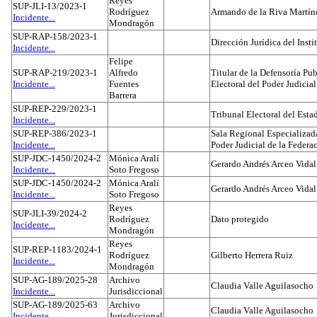
Reyes
SUP-JLI-13/2023-1
Rodríguez
Armando de la Riva Martín
Incidente...
Mondragón
SUP-RAP-158/2023-1
Dirección Jurídica del Insti
Incidente...
Felipe
SUP-RAP-219/2023-1
Alfredo
Titular de la Defensoría Pub
Incidente...
Fuentes
Electoral del Poder Judicial
Barrera
SUP-REP-229/2023-1
Tribunal Electoral del Est
Incidente...
SUP-REP-386/2023-1
Sala Regional Especializada
Incidente...
Poder Judicial de la Federa
SUP-JDC-1450/2024-2
Mónica Aralí
Gerardo Andrés Arceo Vidal
Incidente...
Soto Fregoso
SUP-JDC-1450/2024-2
Mónica Aralí
Gerardo Andrés Arceo Vidal
Incidente...
Soto Fregoso
Reyes
SUP-JLI-39/2024-2
Rodríguez
Dato protegido
Incidente...
Mondragón
Reyes
SUP-REP-1183/2024-1
Rodríguez
Gilberto Herrera Ruiz
Incidente...
Mondragón
SUP-AG-189/2025-28
Archivo
Claudia Valle Aguilasocho
Incidente...
Jurisdiccional
SUP-AG-189/2025-63
Archivo
Claudia Valle Aguilasocho
Incidente...
Jurisdiccional