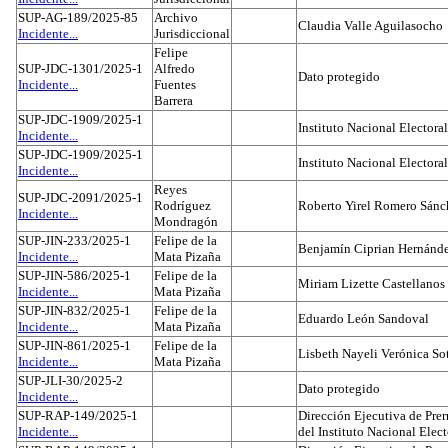
SUP-AG-189/2025-85
Archivo
Claudia Valle Aguilasocho
Incidente...
Jurisdiccional
Felipe
SUP-JDC-1301/2025-1
Alfredo
Dato protegido
Incidente...
Fuentes
Barrera
SUP-JDC-1909/2025-1
Instituto Nacional Electoral
Incidente...
SUP-JDC-1909/2025-1
Instituto Nacional Electoral
Incidente...
Reyes
SUP-JDC-2091/2025-1
Rodríguez
Roberto Yirel Romero Sánc
Incidente...
Mondragón
SUP-JIN-233/2025-1
Felipe de la
Benjamín Ciprian Hernánd
Incidente...
Mata Pizaña
SUP-JIN-586/2025-1
Felipe de la
Miriam Lizette Castellanos
Incidente...
Mata Pizaña
SUP-JIN-832/2025-1
Felipe de la
Eduardo León Sandoval
Incidente...
Mata Pizaña
SUP-JIN-861/2025-1
Felipe de la
Lisbeth Nayeli Verónica So
Incidente...
Mata Pizaña
SUP-JLI-30/2025-2
Dato protegido
Incidente...
SUP-RAP-149/2025-1
Dirección Ejecutiva de Prer
Incidente...
del Instituto Nacional Elect