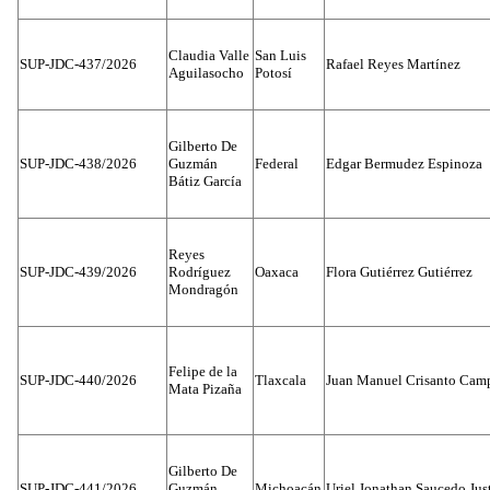
Claudia Valle
San Luis
SUP-JDC-437/2026
Rafael Reyes Martínez
Aguilasocho
Potosí
Gilberto De
SUP-JDC-438/2026
Guzmán
Federal
Edgar Bermudez Espinoza
Bátiz García
Reyes
SUP-JDC-439/2026
Rodríguez
Oaxaca
Flora Gutiérrez Gutiérrez
Mondragón
Felipe de la
SUP-JDC-440/2026
Tlaxcala
Juan Manuel Crisanto Cam
Mata Pizaña
Gilberto De
SUP-JDC-441/2026
Guzmán
Michoacán
Uriel Jonathan Saucedo Jus