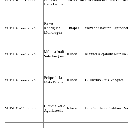
Bátiz García
Reyes
SUP-JDC-442/2026
Rodríguez
Chiapas
Salvador Basurto Espinobar
Mondragón
Mónica Aralí
SUP-JDC-443/2026
Jalisco
Manuel Alejandro Murillo G
Soto Fregoso
Felipe de la
SUP-JDC-444/2026
Jalisco
Guillermo Ortiz Vázquez
Mata Pizaña
Claudia Valle
SUP-JDC-445/2026
Jalisco
Luis Guillermo Saldaña Ro
Aguilasocho