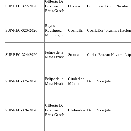
Gilberto De
SUP-REC-322/2026
Guzmán
Oaxaca
Gaudencio García Nicolás
Bátiz García
Reyes
SUP-REC-323/2026
Rodríguez
Coahuila
Coalición “Sigamos Hacien
Mondragón
Felipe de la
SUP-REC-324/2026
Sonora
Carlos Ernesto Navarro Ló
Mata Pizaña
Felipe de la
Ciudad de
SUP-REC-325/2026
Dato Protegido
Mata Pizaña
México
Gilberto De
SUP-REC-326/2026
Guzmán
Chihuahua
Dato Protegido
Bátiz García