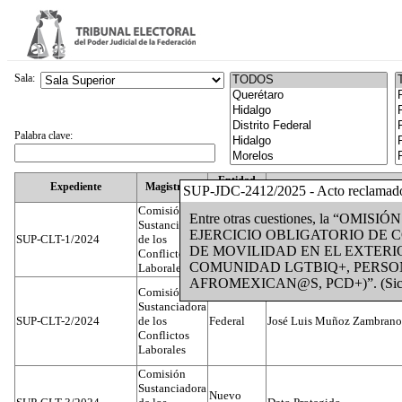
Sala:
Palabra clave:
Entidad
Expediente
Magistrado
SUP-JDC-2412/2025 - Acto reclamad
Federativa
Comisión
Entre otras cuestiones, la “O
Sustanciadora
EJERCICIO OBLIGATORIO DE 
SUP-CLT-1/2024
de los
Federal
Juan José Serrato Velasco
DE MOVILIDAD EN EL EXTERI
Conflictos
COMUNIDAD LGTBIQ+, PERSO
Laborales
AFROMEXICAN@S, PCD+)”. (Sic
Comisión
Sustanciadora
SUP-CLT-2/2024
de los
Federal
José Luis Muñoz Zambrano
Conflictos
Laborales
Comisión
Sustanciadora
Nuevo