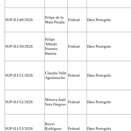
Felipe de la
SUP-JLI-49/2026
Federal
Dato Protegido
Mata Pizaña
Felipe
Alfredo
SUP-JLI-50/2026
Federal
Dato Protegido
Fuentes
Barrera
Claudia Valle
SUP-JLI-51/2026
Federal
Dato Protegido
Aguilasocho
Mónica Aralí
SUP-JLI-52/2026
Federal
Dato Protegido
Soto Fregoso
Reyes
SUP-JLI-53/2026
Rodríguez
Federal
Dato Protegido