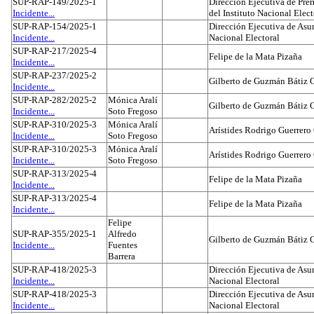
SUP-RAP-149/2025-1
Dirección Ejecutiva de Prer
Incidente...
del Instituto Nacional Elect
SUP-RAP-154/2025-1
Dirección Ejecutiva de Asun
Incidente...
Nacional Electoral
SUP-RAP-217/2025-4
Felipe de la Mata Pizaña
Incidente...
SUP-RAP-237/2025-2
Gilberto de Guzmán Bátiz 
Incidente...
SUP-RAP-282/2025-2
Mónica Aralí
Gilberto de Guzmán Bátiz 
Incidente...
Soto Fregoso
SUP-RAP-310/2025-3
Mónica Aralí
Arístides Rodrigo Guerrero
Incidente...
Soto Fregoso
SUP-RAP-310/2025-3
Mónica Aralí
Arístides Rodrigo Guerrero
Incidente...
Soto Fregoso
SUP-RAP-313/2025-4
Felipe de la Mata Pizaña
Incidente...
SUP-RAP-313/2025-4
Felipe de la Mata Pizaña
Incidente...
Felipe
SUP-RAP-355/2025-1
Alfredo
Gilberto de Guzmán Bátiz 
Incidente...
Fuentes
Barrera
SUP-RAP-418/2025-3
Dirección Ejecutiva de Asun
Incidente...
Nacional Electoral
SUP-RAP-418/2025-3
Dirección Ejecutiva de Asun
Incidente...
Nacional Electoral