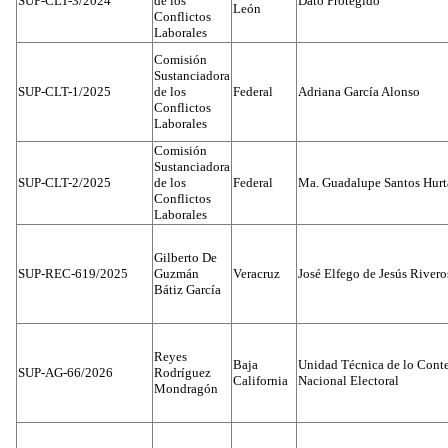
SUP-CLT-3/2024
de los
Dato Protegido
León
Conflictos
Laborales
Comisión
Sustanciadora
SUP-CLT-1/2025
de los
Federal
Adriana García Alonso
Conflictos
Laborales
Comisión
Sustanciadora
SUP-CLT-2/2025
de los
Federal
Ma. Guadalupe Santos Hur
Conflictos
Laborales
Gilberto De
SUP-REC-619/2025
Guzmán
Veracruz
José Elfego de Jesús River
Bátiz García
Reyes
Baja
Unidad Técnica de lo Conten
SUP-AG-66/2026
Rodríguez
California
Nacional Electoral
Mondragón