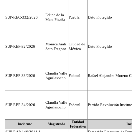
Felipe de la
SUP-REC-332/2026
Puebla
Dato Protegido
Mata Pizaña
Mónica Aralí
Ciudad de
SUP-REP-32/2026
Dato Protegido
Soto Fregoso
México
Claudia Valle
SUP-REP-33/2026
Federal
Rafael Alejandro Moreno C
Aguilasocho
Claudia Valle
SUP-REP-34/2026
Federal
Partido Revolución Institu
Aguilasocho
Entidad
Incidente
Magistrado
Inc
Federativa
SUP-RAP-146/2011-1
Dirección Ejecutiva de Prer