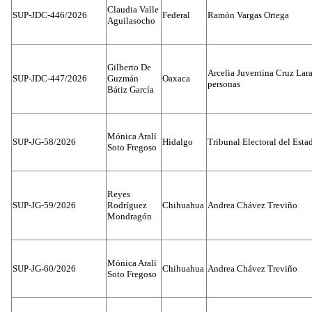
Claudia Valle
SUP-JDC-446/2026
Federal
Ramón Vargas Ortega
Aguilasocho
Gilberto De
Arcelia Juventina Cruz Lara
SUP-JDC-447/2026
Guzmán
Oaxaca
personas
Bátiz García
Mónica Aralí
SUP-JG-58/2026
Hidalgo
Tribunal Electoral del Esta
Soto Fregoso
Reyes
SUP-JG-59/2026
Rodríguez
Chihuahua
Andrea Chávez Treviño
Mondragón
Mónica Aralí
SUP-JG-60/2026
Chihuahua
Andrea Chávez Treviño
Soto Fregoso