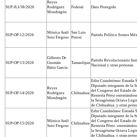
Reyes
SUP-JLI-58/2026
Rodríguez
Federal
Dato Protegido
Mondragón
Mónica Aralí
San Luis
SUP-OP-12/2026
Partido Político Somos Méx
Soto Fregoso
Potosí
Gilberto De
Partido Revolucionario Inst
SUP-OP-13/2026
Guzmán
Tamaulipas
Nacional y otras personas
Bátiz García
Edin Cuauhtémoc Estrada S
Diputado integrante de la 
Reyes
del Congreso del Estado d
SUP-OP-14/2026
Rodríguez
Chihuahua
Rentería Pérez ostentándos
Mondragón
la Sexagésima Octava Legis
de Chihuahua. y otras pers
Edin Cuauhtémoc Estrada S
Diputado integrante de la 
Mónica Aralí
del Congreso del Estado d
SUP-OP-15/2026
Chihuahua
Soto Fregoso
Rentería Pérez. ostentándo
la Sexagésima Octava Legis
de Chihuahua. y otras pers