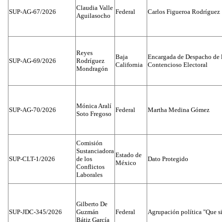
Claudia Valle
SUP-AG-67/2026
Federal
Carlos Figueroa Rodríguez
Aguilasocho
Reyes
Baja
Encargada de Despacho de 
SUP-AG-69/2026
Rodríguez
California
Contencioso Electoral
Mondragón
Mónica Aralí
SUP-AG-70/2026
Federal
Martha Medina Gómez
Soto Fregoso
Comisión
Sustanciadora
Estado de
SUP-CLT-1/2026
de los
Dato Protegido
México
Conflictos
Laborales
Gilberto De
SUP-JDC-345/2026
Guzmán
Federal
Agrupación política "Que s
Bátiz García