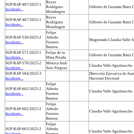
Reyes
SUP-RAP-467/2025-1
Rodríguez
Gilberto de Guzmán Batiz 
Incidente...
Mondragón
Reyes
SUP-RAP-467/2025-1
Rodríguez
Gilberto de Guzmán Batiz 
Incidente...
Mondragón
Felipe
SUP-RAP-530/2025-2
Alfredo
Magistrada Claudia Valle 
Incidente...
Fuentes
Barrera
SUP-RAP-571/2025-1
Felipe de la
Gilberto de Guzmán Bátiz 
Incidente...
Mata Pizaña
SUP-RAP-578/2025-2
Mónica Aralí
Claudia Valle Aguilasocho
Incidente...
Soto Fregoso
SUP-RAP-594/2025-3
Dirección Ejecutiva de Asun
Incidente...
Nacional Electoral
Felipe
SUP-RAP-602/2025-2
Alfredo
Claudia Valle Aguilasocho
Incidente...
Fuentes
Barrera
Felipe
SUP-RAP-602/2025-2
Alfredo
Claudia Valle Aguilasocho
Incidente...
Fuentes
Barrera
Felipe
SUP-RAP-665/2025-2
Alfredo
Claudia Valle Aguilasocho
Incidente...
Fuentes