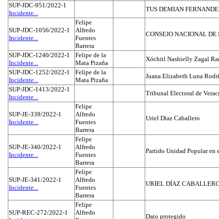
SUP-JDC-951/2022-1
TUS DEMIAN FERNAND
Incidente...
Felipe
SUP-JDC-1056/2022-1
Alfredo
CONSEJO NACIONAL DE L
Incidente...
Fuentes
Barrera
SUP-JDC-1240/2022-1
Felipe de la
Xóchitl Nashielly Zagal Ra
Incidente...
Mata Pizaña
SUP-JDC-1252/2022-1
Felipe de la
Juana Elizabeth Luna Rodr
Incidente...
Mata Pizaña
SUP-JDC-1413/2022-1
Tribunal Electoral de Verac
Incidente...
Felipe
SUP-JE-339/2022-1
Alfredo
Uriel Díaz Caballero
Incidente...
Fuentes
Barrera
Felipe
SUP-JE-340/2022-1
Alfredo
Partido Unidad Popular en 
Incidente...
Fuentes
Barrera
Felipe
SUP-JE-341/2022-1
Alfredo
URIEL DÍAZ CABALLER
Incidente...
Fuentes
Barrera
Felipe
SUP-REC-272/2022-1
Alfredo
Dato protegido