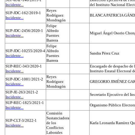
Incidente...
del Instituto Nacional Elect
Reyes
SUP-JDC-162/2019-1
Rodríguez
BLANCA PATRICIA GÁN
Incidente...
Mondragón
Felipe
SUP-JDC-2456/2020-1
Alfredo
Miguel Ángel Osorio Chong
Incidente...
Fuentes
Barrera
Felipe
SUP-JDC-10255/2020-4
Alfredo
Sandra Pérez Cruz
Incidente...
Fuentes
Barrera
SUP-REC-343/2020-1
Encargado de despacho de la
Incidente...
Instituto Estatal Electoral 
Reyes
SUP-JDC-1081/2021-2
Rodríguez
GREGORIO JIMÉNEZ GA
Incidente...
Mondragón
SUP-JE-263/2021-2
Secretario Ejecutivo del Ins
Incidente...
SUP-REC-1825/2021-1
Organismo Público Electora
Incidente...
Comisión
Sustanciadora
SUP-CLT-3/2022-1
de los
Karla Leonarda Ramírez Qu
Incidente...
Conflictos
Laborales