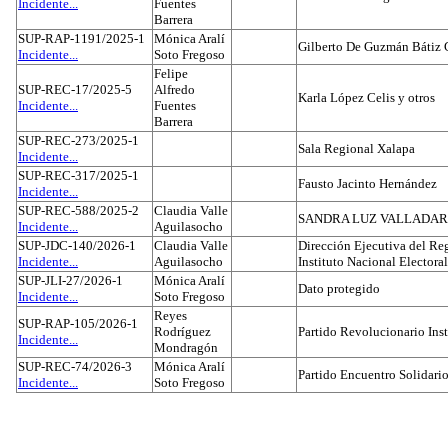
Incidente...
Fuentes
Barrera
SUP-RAP-1191/2025-1
Mónica Aralí
Gilberto De Guzmán Bátiz 
Incidente...
Soto Fregoso
Felipe
SUP-REC-17/2025-5
Alfredo
Karla López Celis y otros
Incidente...
Fuentes
Barrera
SUP-REC-273/2025-1
Sala Regional Xalapa
Incidente...
SUP-REC-317/2025-1
Fausto Jacinto Hernández
Incidente...
SUP-REC-588/2025-2
Claudia Valle
SANDRA LUZ VALLADAR
Incidente...
Aguilasocho
SUP-JDC-140/2026-1
Claudia Valle
Dirección Ejecutiva del Reg
Incidente...
Aguilasocho
Instituto Nacional Electoral
SUP-JLI-27/2026-1
Mónica Aralí
Dato protegido
Incidente...
Soto Fregoso
Reyes
SUP-RAP-105/2026-1
Rodríguez
Partido Revolucionario Inst
Incidente...
Mondragón
SUP-REC-74/2026-3
Mónica Aralí
Partido Encuentro Solidario
Incidente...
Soto Fregoso