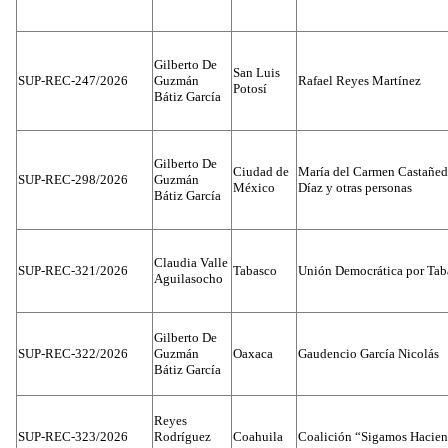
Gilberto De
San Luis
SUP-REC-247/2026
Guzmán
Rafael Reyes Martínez
Potosí
Bátiz García
Gilberto De
Ciudad de
María del Carmen Castañed
SUP-REC-298/2026
Guzmán
México
Díaz y otras personas
Bátiz García
Claudia Valle
SUP-REC-321/2026
Tabasco
Unión Democrática por Tab
Aguilasocho
Gilberto De
SUP-REC-322/2026
Guzmán
Oaxaca
Gaudencio García Nicolás
Bátiz García
Reyes
SUP-REC-323/2026
Rodríguez
Coahuila
Coalición “Sigamos Hacien