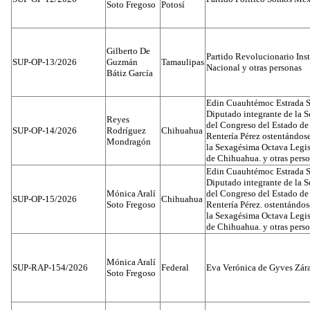
Soto Fregoso
Potosí
Gilberto De
Partido Revolucionario Inst
SUP-OP-13/2026
Guzmán
Tamaulipas
Nacional y otras personas
Bátiz García
Edin Cuauhtémoc Estrada S
Diputado integrante de la 
Reyes
del Congreso del Estado d
SUP-OP-14/2026
Rodríguez
Chihuahua
Rentería Pérez ostentándos
Mondragón
la Sexagésima Octava Legis
de Chihuahua. y otras pers
Edin Cuauhtémoc Estrada S
Diputado integrante de la 
Mónica Aralí
del Congreso del Estado d
SUP-OP-15/2026
Chihuahua
Soto Fregoso
Rentería Pérez. ostentándo
la Sexagésima Octava Legis
de Chihuahua. y otras pers
Mónica Aralí
SUP-RAP-154/2026
Federal
Eva Verónica de Gyves Zár
Soto Fregoso