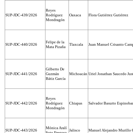
Reyes
SUP-JDC-439/2026
Rodríguez
Oaxaca
Flora Gutiérrez Gutiérrez
Mondragón
Felipe de la
SUP-JDC-440/2026
Tlaxcala
Juan Manuel Crisanto Cam
Mata Pizaña
Gilberto De
SUP-JDC-441/2026
Guzmán
Michoacán
Uriel Jonathan Saucedo Jus
Bátiz García
Reyes
SUP-JDC-442/2026
Rodríguez
Chiapas
Salvador Basurto Espinobar
Mondragón
Mónica Aralí
SUP-JDC-443/2026
Jalisco
Manuel Alejandro Murillo G
Soto Fregoso