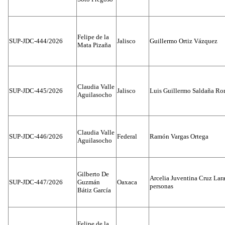
Felipe de la
SUP-JDC-444/2026
Jalisco
Guillermo Ortiz Vázquez
Mata Pizaña
Claudia Valle
SUP-JDC-445/2026
Jalisco
Luis Guillermo Saldaña Ro
Aguilasocho
Claudia Valle
SUP-JDC-446/2026
Federal
Ramón Vargas Ortega
Aguilasocho
Gilberto De
Arcelia Juventina Cruz Lara
SUP-JDC-447/2026
Guzmán
Oaxaca
personas
Bátiz García
Felipe de la