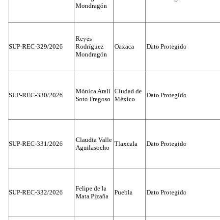
Mondragón
Reyes
SUP-REC-329/2026
Rodríguez
Oaxaca
Dato Protegido
Mondragón
Mónica Aralí
Ciudad de
SUP-REC-330/2026
Dato Protegido
Soto Fregoso
México
Claudia Valle
SUP-REC-331/2026
Tlaxcala
Dato Protegido
Aguilasocho
Felipe de la
SUP-REC-332/2026
Puebla
Dato Protegido
Mata Pizaña