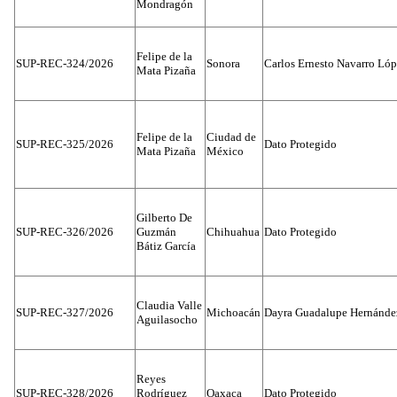
Mondragón
Felipe de la
SUP-REC-324/2026
Sonora
Carlos Ernesto Navarro Ló
Mata Pizaña
Felipe de la
Ciudad de
SUP-REC-325/2026
Dato Protegido
Mata Pizaña
México
Gilberto De
SUP-REC-326/2026
Guzmán
Chihuahua
Dato Protegido
Bátiz García
Claudia Valle
SUP-REC-327/2026
Michoacán
Dayra Guadalupe Hernánde
Aguilasocho
Reyes
SUP-REC-328/2026
Rodríguez
Oaxaca
Dato Protegido