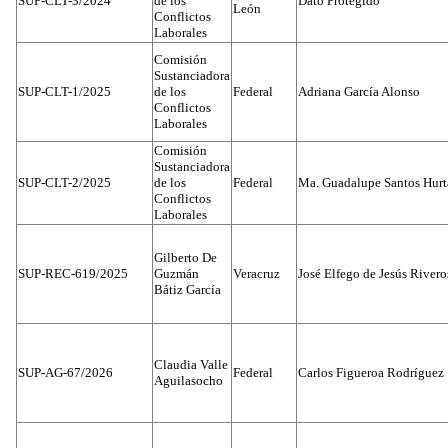
SUP-CLT-3/2024
de los
Dato Protegido
León
Conflictos
Laborales
Comisión
Sustanciadora
SUP-CLT-1/2025
de los
Federal
Adriana García Alonso
Conflictos
Laborales
Comisión
Sustanciadora
SUP-CLT-2/2025
de los
Federal
Ma. Guadalupe Santos Hur
Conflictos
Laborales
Gilberto De
SUP-REC-619/2025
Guzmán
Veracruz
José Elfego de Jesús River
Bátiz García
Claudia Valle
SUP-AG-67/2026
Federal
Carlos Figueroa Rodríguez
Aguilasocho