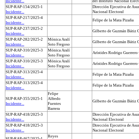
Incidente...
del Instituto Nacional Elect
SUP-RAP-154/2025-1
Dirección Ejecutiva de Asun
Incidente...
Nacional Electoral
SUP-RAP-217/2025-4
Felipe de la Mata Pizaña
Incidente...
SUP-RAP-237/2025-2
Gilberto de Guzmán Bátiz 
Incidente...
SUP-RAP-282/2025-2
Mónica Aralí
Gilberto de Guzmán Bátiz 
Incidente...
Soto Fregoso
SUP-RAP-310/2025-3
Mónica Aralí
Arístides Rodrigo Guerrero
Incidente...
Soto Fregoso
SUP-RAP-310/2025-3
Mónica Aralí
Arístides Rodrigo Guerrero
Incidente...
Soto Fregoso
SUP-RAP-313/2025-4
Felipe de la Mata Pizaña
Incidente...
SUP-RAP-313/2025-4
Felipe de la Mata Pizaña
Incidente...
Felipe
SUP-RAP-355/2025-1
Alfredo
Gilberto de Guzmán Bátiz 
Incidente...
Fuentes
Barrera
SUP-RAP-418/2025-3
Dirección Ejecutiva de Asun
Incidente...
Nacional Electoral
SUP-RAP-418/2025-3
Dirección Ejecutiva de Asun
Incidente...
Nacional Electoral
Reyes
SUP-RAP-467/2025-1