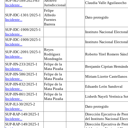
SUP-AG-189/2025-85
Archivo
Claudia Valle Aguilasocho
Incidente...
Jurisdiccional
Felipe
SUP-JDC-1301/2025-1
Alfredo
Dato protegido
Incidente...
Fuentes
Barrera
SUP-JDC-1909/2025-1
Instituto Nacional Electoral
Incidente...
SUP-JDC-1909/2025-1
Instituto Nacional Electoral
Incidente...
Reyes
SUP-JDC-2091/2025-1
Rodríguez
Roberto Yirel Romero Sánc
Incidente...
Mondragón
SUP-JIN-233/2025-1
Felipe de la
Benjamín Ciprian Hernánd
Incidente...
Mata Pizaña
SUP-JIN-586/2025-1
Felipe de la
Miriam Lizette Castellanos
Incidente...
Mata Pizaña
SUP-JIN-832/2025-1
Felipe de la
Eduardo León Sandoval
Incidente...
Mata Pizaña
SUP-JIN-861/2025-1
Felipe de la
Lisbeth Nayeli Verónica So
Incidente...
Mata Pizaña
SUP-JLI-30/2025-2
Dato protegido
Incidente...
SUP-RAP-149/2025-1
Dirección Ejecutiva de Prer
Incidente...
del Instituto Nacional Elect
SUP-RAP-149/2025-1
Dirección Ejecutiva de Prer