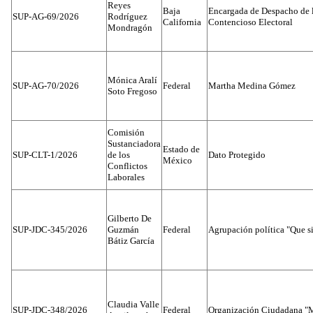
Reyes
Baja
Encargada de Despacho de 
SUP-AG-69/2026
Rodríguez
California
Contencioso Electoral
Mondragón
Mónica Aralí
SUP-AG-70/2026
Federal
Martha Medina Gómez
Soto Fregoso
Comisión
Sustanciadora
Estado de
SUP-CLT-1/2026
de los
Dato Protegido
México
Conflictos
Laborales
Gilberto De
SUP-JDC-345/2026
Guzmán
Federal
Agrupación política "Que s
Bátiz García
Claudia Valle
SUP-JDC-348/2026
Federal
Organización Ciudadana "M