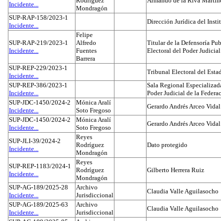
Rodríguez
Armando de la Riva Martín
Incidente...
Mondragón
SUP-RAP-158/2023-1
Dirección Jurídica del Insti
Incidente...
Felipe
SUP-RAP-219/2023-1
Alfredo
Titular de la Defensoría Pub
Incidente...
Fuentes
Electoral del Poder Judicial
Barrera
SUP-REP-229/2023-1
Tribunal Electoral del Est
Incidente...
SUP-REP-386/2023-1
Sala Regional Especializada
Incidente...
Poder Judicial de la Federa
SUP-JDC-1450/2024-2
Mónica Aralí
Gerardo Andrés Arceo Vidal
Incidente...
Soto Fregoso
SUP-JDC-1450/2024-2
Mónica Aralí
Gerardo Andrés Arceo Vidal
Incidente...
Soto Fregoso
Reyes
SUP-JLI-39/2024-2
Rodríguez
Dato protegido
Incidente...
Mondragón
Reyes
SUP-REP-1183/2024-1
Rodríguez
Gilberto Herrera Ruiz
Incidente...
Mondragón
SUP-AG-189/2025-28
Archivo
Claudia Valle Aguilasocho
Incidente...
Jurisdiccional
SUP-AG-189/2025-63
Archivo
Claudia Valle Aguilasocho
Incidente...
Jurisdiccional