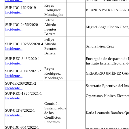
Reyes
SUP-JDC-162/2019-1
Rodríguez
BLANCA PATRICIA GÁN
Incidente...
Mondragón
Felipe
SUP-JDC-2456/2020-1
Alfredo
Miguel Ángel Osorio Chong
Incidente...
Fuentes
Barrera
Felipe
SUP-JDC-10255/2020-4
Alfredo
Sandra Pérez Cruz
Incidente...
Fuentes
Barrera
SUP-REC-343/2020-1
Encargado de despacho de la
Incidente...
Instituto Estatal Electoral 
Reyes
SUP-JDC-1081/2021-2
Rodríguez
GREGORIO JIMÉNEZ GA
Incidente...
Mondragón
SUP-JE-263/2021-2
Secretario Ejecutivo del Ins
Incidente...
SUP-REC-1825/2021-1
Organismo Público Electora
Incidente...
Comisión
Sustanciadora
SUP-CLT-3/2022-1
de los
Karla Leonarda Ramírez Qu
Incidente...
Conflictos
Laborales
SUP-JDC-951/2022-1