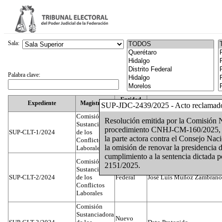
Sala:
Palabra clave:
Entidad
Expediente
Magistrado
SUP-JDC-2439/2025 - Acto reclamad
Federativa
Comisión
Resolución emitida por la Comisión
Sustanciadora
procedimiento CNHJ-CM-160/2025, qu
SUP-CLT-1/2024
de los
Federal
Juan José Serrato Velasco
la parte actora contra el Consejo Naci
Conflictos
la omisión de renovar la presidencia d
Laborales
cumplimiento a la sentencia dictada p
Comisión
2151/2025.
Sustanciadora
SUP-CLT-2/2024
de los
Federal
José Luis Muñoz Zambrano
Conflictos
Laborales
Comisión
Sustanciadora
Nuevo