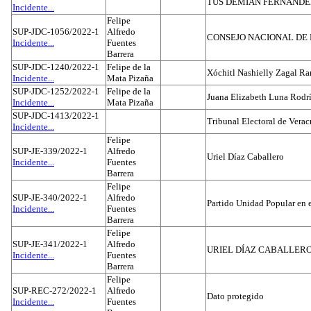
TUS DEMIAN FERNAND
Incidente...
Felipe
SUP-JDC-1056/2022-1
Alfredo
CONSEJO NACIONAL DE L
Incidente...
Fuentes
Barrera
SUP-JDC-1240/2022-1
Felipe de la
Xóchitl Nashielly Zagal Ra
Incidente...
Mata Pizaña
SUP-JDC-1252/2022-1
Felipe de la
Juana Elizabeth Luna Rodr
Incidente...
Mata Pizaña
SUP-JDC-1413/2022-1
Tribunal Electoral de Verac
Incidente...
Felipe
SUP-JE-339/2022-1
Alfredo
Uriel Díaz Caballero
Incidente...
Fuentes
Barrera
Felipe
SUP-JE-340/2022-1
Alfredo
Partido Unidad Popular en 
Incidente...
Fuentes
Barrera
Felipe
SUP-JE-341/2022-1
Alfredo
URIEL DÍAZ CABALLER
Incidente...
Fuentes
Barrera
Felipe
SUP-REC-272/2022-1
Alfredo
Dato protegido
Incidente...
Fuentes