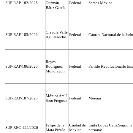
SUP-RAP-182/2026
Guzmán
Federal
Somos México
Bátiz García
Claudia Valle
SUP-RAP-185/2026
Federal
Cámara Nacional de la Indus
Aguilasocho
Reyes
SUP-RAP-186/2026
Rodríguez
Federal
Partido Revolucionario Inst
Mondragón
Mónica Aralí
SUP-RAP-187/2026
Federal
Morena
Soto Fregoso
Felipe de la
Ciudad de
Karla López Celis,Sergio I
SUP-REC-155/2026
Mata Pizaña
México
personas