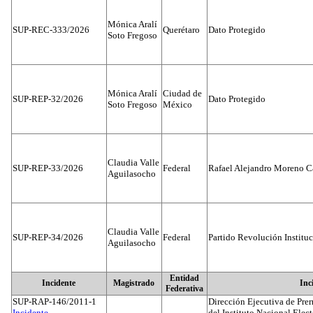
Mónica Aralí
SUP-REC-333/2026
Querétaro
Dato Protegido
Soto Fregoso
Mónica Aralí
Ciudad de
SUP-REP-32/2026
Dato Protegido
Soto Fregoso
México
Claudia Valle
SUP-REP-33/2026
Federal
Rafael Alejandro Moreno C
Aguilasocho
Claudia Valle
SUP-REP-34/2026
Federal
Partido Revolución Institu
Aguilasocho
Entidad
Incidente
Magistrado
Inc
Federativa
SUP-RAP-146/2011-1
Dirección Ejecutiva de Prer
Incidente...
del Instituto Nacional Elect