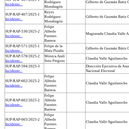
Rodríguez
Gilberto de Guzmán Batiz 
Incidente...
Mondragón
Reyes
SUP-RAP-467/2025-1
Rodríguez
Gilberto de Guzmán Batiz 
Incidente...
Mondragón
Felipe
SUP-RAP-530/2025-2
Alfredo
Magistrada Claudia Valle 
Incidente...
Fuentes
Barrera
SUP-RAP-571/2025-1
Felipe de la
Gilberto de Guzmán Bátiz 
Incidente...
Mata Pizaña
SUP-RAP-578/2025-2
Mónica Aralí
Claudia Valle Aguilasocho
Incidente...
Soto Fregoso
SUP-RAP-594/2025-3
Dirección Ejecutiva de Asun
Incidente...
Nacional Electoral
Felipe
SUP-RAP-602/2025-2
Alfredo
Claudia Valle Aguilasocho
Incidente...
Fuentes
Barrera
Felipe
SUP-RAP-602/2025-2
Alfredo
Claudia Valle Aguilasocho
Incidente...
Fuentes
Barrera
Felipe
SUP-RAP-665/2025-2
Alfredo
Claudia Valle Aguilasocho
Incidente...
Fuentes
Barrera