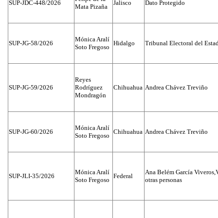
SUP-JDC-448/2026
Jalisco
Dato Protegido
Mata Pizaña
Mónica Aralí
SUP-JG-58/2026
Hidalgo
Tribunal Electoral del Esta
Soto Fregoso
Reyes
SUP-JG-59/2026
Rodríguez
Chihuahua
Andrea Chávez Treviño
Mondragón
Mónica Aralí
SUP-JG-60/2026
Chihuahua
Andrea Chávez Treviño
Soto Fregoso
Mónica Aralí
Ana Belém García Viveros,
SUP-JLI-35/2026
Federal
Soto Fregoso
otras personas