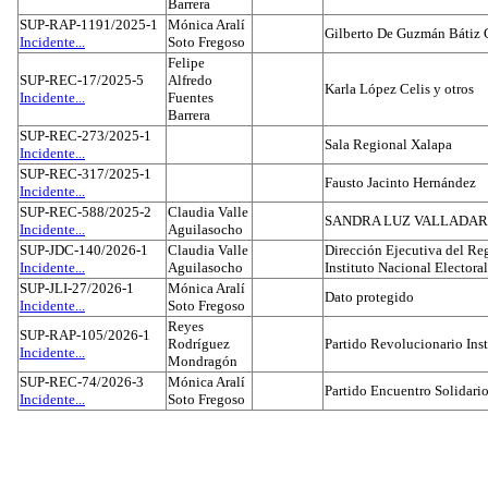
Barrera
SUP-RAP-1191/2025-1
Mónica Aralí
Gilberto De Guzmán Bátiz 
Incidente...
Soto Fregoso
Felipe
SUP-REC-17/2025-5
Alfredo
Karla López Celis y otros
Incidente...
Fuentes
Barrera
SUP-REC-273/2025-1
Sala Regional Xalapa
Incidente...
SUP-REC-317/2025-1
Fausto Jacinto Hernández
Incidente...
SUP-REC-588/2025-2
Claudia Valle
SANDRA LUZ VALLADAR
Incidente...
Aguilasocho
SUP-JDC-140/2026-1
Claudia Valle
Dirección Ejecutiva del Reg
Incidente...
Aguilasocho
Instituto Nacional Electoral
SUP-JLI-27/2026-1
Mónica Aralí
Dato protegido
Incidente...
Soto Fregoso
Reyes
SUP-RAP-105/2026-1
Rodríguez
Partido Revolucionario Inst
Incidente...
Mondragón
SUP-REC-74/2026-3
Mónica Aralí
Partido Encuentro Solidario
Incidente...
Soto Fregoso