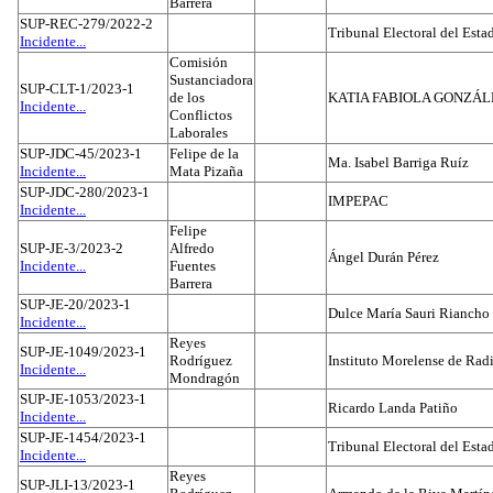
Barrera
SUP-REC-279/2022-2
Tribunal Electoral del Est
Incidente...
Comisión
Sustanciadora
SUP-CLT-1/2023-1
de los
KATIA FABIOLA GONZÁL
Incidente...
Conflictos
Laborales
SUP-JDC-45/2023-1
Felipe de la
Ma. Isabel Barriga Ruíz
Incidente...
Mata Pizaña
SUP-JDC-280/2023-1
IMPEPAC
Incidente...
Felipe
SUP-JE-3/2023-2
Alfredo
Ángel Durán Pérez
Incidente...
Fuentes
Barrera
SUP-JE-20/2023-1
Dulce María Sauri Riancho
Incidente...
Reyes
SUP-JE-1049/2023-1
Rodríguez
Instituto Morelense de Rad
Incidente...
Mondragón
SUP-JE-1053/2023-1
Ricardo Landa Patiño
Incidente...
SUP-JE-1454/2023-1
Tribunal Electoral del Esta
Incidente...
Reyes
SUP-JLI-13/2023-1