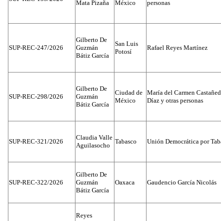
Mata Pizaña
México
personas
Gilberto De
San Luis
SUP-REC-247/2026
Guzmán
Rafael Reyes Martínez
Potosí
Bátiz García
Gilberto De
Ciudad de
María del Carmen Castañed
SUP-REC-298/2026
Guzmán
México
Díaz y otras personas
Bátiz García
Claudia Valle
SUP-REC-321/2026
Tabasco
Unión Democrática por Tab
Aguilasocho
Gilberto De
SUP-REC-322/2026
Guzmán
Oaxaca
Gaudencio García Nicolás
Bátiz García
Reyes