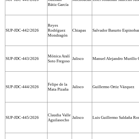
Bátiz García
Reyes
SUP-JDC-442/2026
Rodríguez
Chiapas
Salvador Basurto Espinobar
Mondragón
Mónica Aralí
SUP-JDC-443/2026
Jalisco
Manuel Alejandro Murillo G
Soto Fregoso
Felipe de la
SUP-JDC-444/2026
Jalisco
Guillermo Ortiz Vázquez
Mata Pizaña
Claudia Valle
SUP-JDC-445/2026
Jalisco
Luis Guillermo Saldaña Ro
Aguilasocho