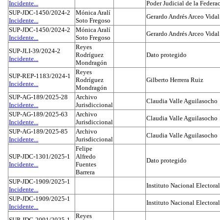
Incidente...
Poder Judicial de la Federa
SUP-JDC-1450/2024-2
Mónica Aralí
Gerardo Andrés Arceo Vidal
Incidente...
Soto Fregoso
SUP-JDC-1450/2024-2
Mónica Aralí
Gerardo Andrés Arceo Vidal
Incidente...
Soto Fregoso
Reyes
SUP-JLI-39/2024-2
Rodríguez
Dato protegido
Incidente...
Mondragón
Reyes
SUP-REP-1183/2024-1
Rodríguez
Gilberto Herrera Ruiz
Incidente...
Mondragón
SUP-AG-189/2025-28
Archivo
Claudia Valle Aguilasocho
Incidente...
Jurisdiccional
SUP-AG-189/2025-63
Archivo
Claudia Valle Aguilasocho
Incidente...
Jurisdiccional
SUP-AG-189/2025-85
Archivo
Claudia Valle Aguilasocho
Incidente...
Jurisdiccional
Felipe
SUP-JDC-1301/2025-1
Alfredo
Dato protegido
Incidente...
Fuentes
Barrera
SUP-JDC-1909/2025-1
Instituto Nacional Electoral
Incidente...
SUP-JDC-1909/2025-1
Instituto Nacional Electoral
Incidente...
Reyes
SUP-JDC-2091/2025-1