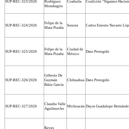
SUP-REC-323/2026
Rodríguez
Coahuila
Coalición “Sigamos Hacien
Mondragón
Felipe de la
SUP-REC-324/2026
Sonora
Carlos Ernesto Navarro Ló
Mata Pizaña
Felipe de la
Ciudad de
SUP-REC-325/2026
Dato Protegido
Mata Pizaña
México
Gilberto De
SUP-REC-326/2026
Guzmán
Chihuahua
Dato Protegido
Bátiz García
Claudia Valle
SUP-REC-327/2026
Michoacán
Dayra Guadalupe Hernánde
Aguilasocho
Reyes