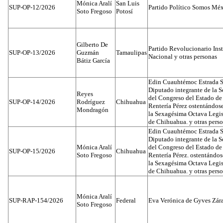
Mónica Aralí
San Luis
SUP-OP-12/2026
Partido Político Somos Méx
Soto Fregoso
Potosí
Gilberto De
Partido Revolucionario Inst
SUP-OP-13/2026
Guzmán
Tamaulipas
Nacional y otras personas
Bátiz García
Edin Cuauhtémoc Estrada S
Diputado integrante de la 
Reyes
del Congreso del Estado d
SUP-OP-14/2026
Rodríguez
Chihuahua
Rentería Pérez ostentándos
Mondragón
la Sexagésima Octava Legis
de Chihuahua. y otras pers
Edin Cuauhtémoc Estrada S
Diputado integrante de la 
Mónica Aralí
del Congreso del Estado d
SUP-OP-15/2026
Chihuahua
Soto Fregoso
Rentería Pérez. ostentándo
la Sexagésima Octava Legis
de Chihuahua. y otras pers
Mónica Aralí
SUP-RAP-154/2026
Federal
Eva Verónica de Gyves Zár
Soto Fregoso