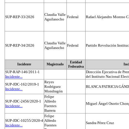
Claudia Valle
SUP-REP-33/2026
Federal
Rafael Alejandro Moreno C
Aguilasocho
Claudia Valle
SUP-REP-34/2026
Federal
Partido Revolución Institu
Aguilasocho
Entidad
Incidente
Magistrado
Inc
Federativa
SUP-RAP-146/2011-1
Dirección Ejecutiva de Prer
Incidente...
del Instituto Nacional Elect
Reyes
SUP-JDC-162/2019-1
Rodríguez
BLANCA PATRICIA GÁN
Incidente...
Mondragón
Felipe
SUP-JDC-2456/2020-1
Alfredo
Miguel Ángel Osorio Chong
Incidente...
Fuentes
Barrera
Felipe
SUP-JDC-10255/2020-4
Alfredo
Sandra Pérez Cruz
Incidente...
Fuentes