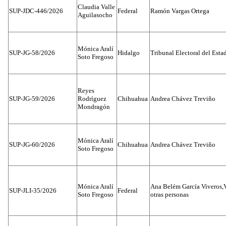
Claudia Valle
SUP-JDC-446/2026
Federal
Ramón Vargas Ortega
Aguilasocho
Mónica Aralí
SUP-JG-58/2026
Hidalgo
Tribunal Electoral del Esta
Soto Fregoso
Reyes
SUP-JG-59/2026
Rodríguez
Chihuahua
Andrea Chávez Treviño
Mondragón
Mónica Aralí
SUP-JG-60/2026
Chihuahua
Andrea Chávez Treviño
Soto Fregoso
Mónica Aralí
Ana Belém García Viveros,
SUP-JLI-35/2026
Federal
Soto Fregoso
otras personas