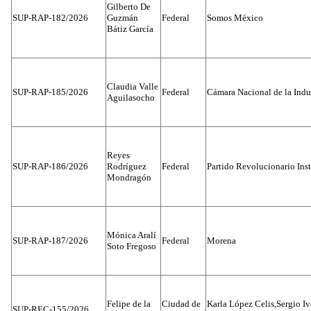
Gilberto De
SUP-RAP-182/2026
Guzmán
Federal
Somos México
Bátiz García
Claudia Valle
SUP-RAP-185/2026
Federal
Cámara Nacional de la Indus
Aguilasocho
Reyes
SUP-RAP-186/2026
Rodríguez
Federal
Partido Revolucionario Inst
Mondragón
Mónica Aralí
SUP-RAP-187/2026
Federal
Morena
Soto Fregoso
Felipe de la
Ciudad de
Karla López Celis,Sergio I
SUP-REC-155/2026