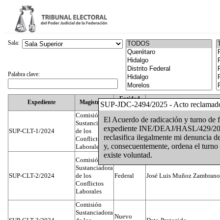
Sala:
Palabra clave:
Entidad
Expediente
Magistrado
SUP-JDC-2494/2025 - Acto reclamad
Federativa
Comisión
El Acuerdo de radicación y turno de 
Sustanciadora
expediente INE/DEAJ/HASL/429/2025,
SUP-CLT-1/2024
de los
Federal
Juan José Serrato Velasco
reclasifica ilegalmente mi denuncia 
Conflictos
y, consecuentemente, ordena el turno 
Laborales
existe voluntad.
Comisión
Sustanciadora
SUP-CLT-2/2024
de los
Federal
José Luis Muñoz Zambrano
Conflictos
Laborales
Comisión
Sustanciadora
Nuevo