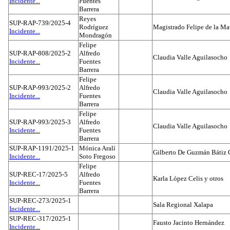
Incidente...
Fuentes
Barrera
Reyes
SUP-RAP-739/2025-4
Rodríguez
Magistrado Felipe de la Ma
Incidente...
Mondragón
Felipe
SUP-RAP-808/2025-2
Alfredo
Claudia Valle Aguilasocho
Incidente...
Fuentes
Barrera
Felipe
SUP-RAP-993/2025-2
Alfredo
Claudia Valle Aguilasocho
Incidente...
Fuentes
Barrera
Felipe
SUP-RAP-993/2025-3
Alfredo
Claudia Valle Aguilasocho
Incidente...
Fuentes
Barrera
SUP-RAP-1191/2025-1
Mónica Aralí
Gilberto De Guzmán Bátiz 
Incidente...
Soto Fregoso
Felipe
SUP-REC-17/2025-5
Alfredo
Karla López Celis y otros
Incidente...
Fuentes
Barrera
SUP-REC-273/2025-1
Sala Regional Xalapa
Incidente...
SUP-REC-317/2025-1
Fausto Jacinto Hernández
Incidente...