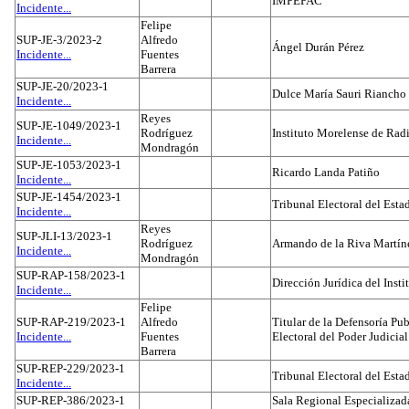
IMPEPAC
Incidente...
Felipe
SUP-JE-3/2023-2
Alfredo
Ángel Durán Pérez
Incidente...
Fuentes
Barrera
SUP-JE-20/2023-1
Dulce María Sauri Riancho
Incidente...
Reyes
SUP-JE-1049/2023-1
Rodríguez
Instituto Morelense de Rad
Incidente...
Mondragón
SUP-JE-1053/2023-1
Ricardo Landa Patiño
Incidente...
SUP-JE-1454/2023-1
Tribunal Electoral del Esta
Incidente...
Reyes
SUP-JLI-13/2023-1
Rodríguez
Armando de la Riva Martín
Incidente...
Mondragón
SUP-RAP-158/2023-1
Dirección Jurídica del Insti
Incidente...
Felipe
SUP-RAP-219/2023-1
Alfredo
Titular de la Defensoría Pub
Incidente...
Fuentes
Electoral del Poder Judicial
Barrera
SUP-REP-229/2023-1
Tribunal Electoral del Est
Incidente...
SUP-REP-386/2023-1
Sala Regional Especializada