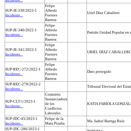
Incidente...
Felipe
SUP-JE-339/2022-1
Alfredo
Uriel Díaz Caballero
Incidente...
Fuentes
Barrera
Felipe
SUP-JE-340/2022-1
Alfredo
Partido Unidad Popular en 
Incidente...
Fuentes
Barrera
Felipe
SUP-JE-341/2022-1
Alfredo
URIEL DÍAZ CABALLER
Incidente...
Fuentes
Barrera
Felipe
SUP-REC-272/2022-1
Alfredo
Dato protegido
Incidente...
Fuentes
Barrera
SUP-REC-279/2022-2
Tribunal Electoral del Est
Incidente...
Comisión
Sustanciadora
SUP-CLT-1/2023-1
de los
KATIA FABIOLA GONZÁL
Incidente...
Conflictos
Laborales
SUP-JDC-45/2023-1
Felipe de la
Ma. Isabel Barriga Ruíz
Incidente...
Mata Pizaña
SUP-JDC-280/2023-1