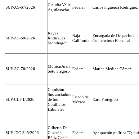
Claudia Valle
SUP-AG-67/2026
Federal
Carlos Figueroa Rodríguez
Aguilasocho
Reyes
Baja
Encargada de Despacho de 
SUP-AG-69/2026
Rodríguez
California
Contencioso Electoral
Mondragón
Mónica Aralí
SUP-AG-70/2026
Federal
Martha Medina Gómez
Soto Fregoso
Comisión
Sustanciadora
Estado de
SUP-CLT-1/2026
de los
Dato Protegido
México
Conflictos
Laborales
Gilberto De
SUP-JDC-345/2026
Guzmán
Federal
Agrupación política "Que s
Bátiz García