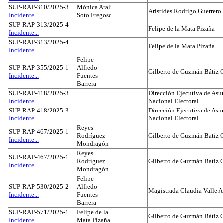
SUP-RAP-310/2025-3
Mónica Aralí
Arístides Rodrigo Guerrero
Incidente...
Soto Fregoso
SUP-RAP-313/2025-4
Felipe de la Mata Pizaña
Incidente...
SUP-RAP-313/2025-4
Felipe de la Mata Pizaña
Incidente...
Felipe
SUP-RAP-355/2025-1
Alfredo
Gilberto de Guzmán Bátiz 
Incidente...
Fuentes
Barrera
SUP-RAP-418/2025-3
Dirección Ejecutiva de Asun
Incidente...
Nacional Electoral
SUP-RAP-418/2025-3
Dirección Ejecutiva de Asun
Incidente...
Nacional Electoral
Reyes
SUP-RAP-467/2025-1
Rodríguez
Gilberto de Guzmán Batiz 
Incidente...
Mondragón
Reyes
SUP-RAP-467/2025-1
Rodríguez
Gilberto de Guzmán Batiz 
Incidente...
Mondragón
Felipe
SUP-RAP-530/2025-2
Alfredo
Magistrada Claudia Valle 
Incidente...
Fuentes
Barrera
SUP-RAP-571/2025-1
Felipe de la
Gilberto de Guzmán Bátiz 
Incidente...
Mata Pizaña