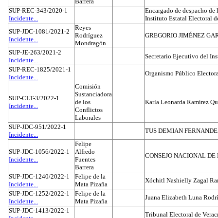
Barrera
SUP-REC-343/2020-1
Encargado de despacho de la
Incidente...
Instituto Estatal Electoral 
Reyes
SUP-JDC-1081/2021-2
Rodríguez
GREGORIO JIMÉNEZ GA
Incidente...
Mondragón
SUP-JE-263/2021-2
Secretario Ejecutivo del Ins
Incidente...
SUP-REC-1825/2021-1
Organismo Público Electora
Incidente...
Comisión
Sustanciadora
SUP-CLT-3/2022-1
de los
Karla Leonarda Ramírez Qu
Incidente...
Conflictos
Laborales
SUP-JDC-951/2022-1
TUS DEMIAN FERNAND
Incidente...
Felipe
SUP-JDC-1056/2022-1
Alfredo
CONSEJO NACIONAL DE L
Incidente...
Fuentes
Barrera
SUP-JDC-1240/2022-1
Felipe de la
Xóchitl Nashielly Zagal Ra
Incidente...
Mata Pizaña
SUP-JDC-1252/2022-1
Felipe de la
Juana Elizabeth Luna Rodr
Incidente...
Mata Pizaña
SUP-JDC-1413/2022-1
Tribunal Electoral de Verac