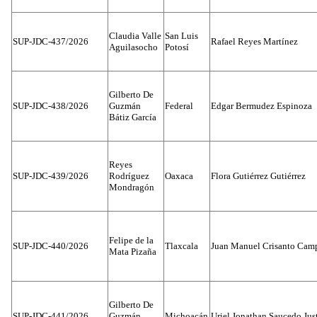
Claudia Valle
San Luis
SUP-JDC-437/2026
Rafael Reyes Martínez
Aguilasocho
Potosí
Gilberto De
SUP-JDC-438/2026
Guzmán
Federal
Edgar Bermudez Espinoza
Bátiz García
Reyes
SUP-JDC-439/2026
Rodríguez
Oaxaca
Flora Gutiérrez Gutiérrez
Mondragón
Felipe de la
SUP-JDC-440/2026
Tlaxcala
Juan Manuel Crisanto Cam
Mata Pizaña
Gilberto De
SUP-JDC-441/2026
Guzmán
Michoacán
Uriel Jonathan Saucedo Jus