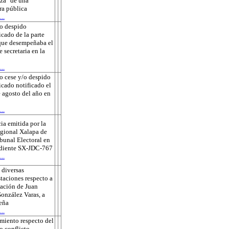
za" de una
ra pública
..
o despido
icado de la parte
que desempeñaba el
e secretaria en la
..
o cese y/o despido
ficado notificado el
 agosto del año en
..
ia emitida por la
gional Xalapa de
ibunal Electoral en
ediente SX-JDC-767
..
 diversas
taciones respecto a
sación de Juan
onzález Varas, a
eña
..
miento respecto del
o conflicto