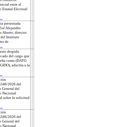
ncial entre el
o Estatal Electoral
..
ia presentada
Zoé Alejandro
 Aburto, director
 del Instituto
no de
..
esto despido
ficado del cargo que
eña como (DATO
DO), adscrita a la
..
ción
348/2026 del
 General del
to Nacional
al sobre la solicitud
..
ción
346/2026 del
 General del
to Nacional