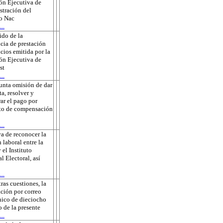
ón Ejecutiva de
tración del
to Nac
..
do de la
cia de prestación
icios emitida por la
ón Ejecutiva de
st
..
unta omisión de dar
ta, resolver y
rar el pago por
to de compensación
..
a de reconocer la
 laboral entre la
 el Instituto
l Electoral, así
..
tras cuestiones, la
ación por correo
nico de dieciocho
o de la presente
..