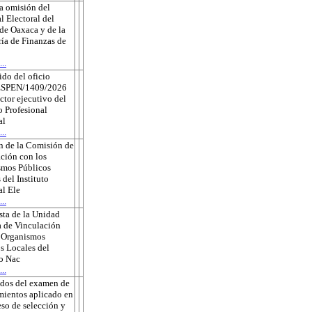
a omisión del
l Electoral del
de Oaxaca y de la
ría de Finanzas de
..
do del oficio
ESPEN/1409/2026
ector ejecutivo del
o Profesional
al
..
n de la Comisión de
ción con los
smos Públicos
 del Instituto
l Ele
..
ta de la Unidad
 de Vinculación
s Organismos
s Locales del
to Nac
..
ados del examen de
ientos aplicado en
eso de selección y