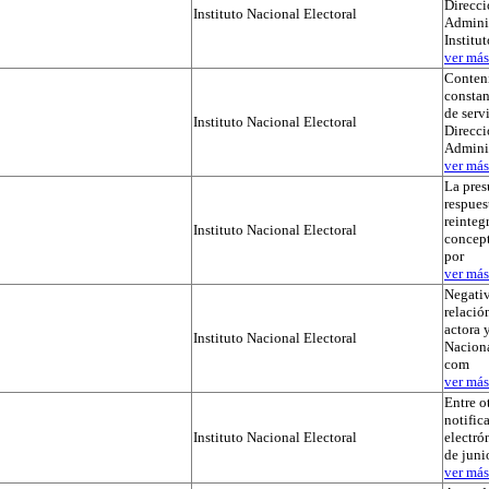
Direcci
Instituto Nacional Electoral
Adminis
Institu
ver más.
Conteni
constan
de serv
Instituto Nacional Electoral
Direcci
Admini
ver más.
La pres
respues
reinteg
Instituto Nacional Electoral
concep
por
ver más.
Negativ
relación
actora y
Instituto Nacional Electoral
Naciona
com
ver más.
Entre o
notific
Instituto Nacional Electoral
electró
de juni
ver más.