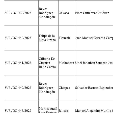
Reyes
SUP-JDC-439/2026
Rodríguez
Oaxaca
Flora Gutiérrez Gutiérrez
Mondragón
Felipe de la
SUP-JDC-440/2026
Tlaxcala
Juan Manuel Crisanto Cam
Mata Pizaña
Gilberto De
SUP-JDC-441/2026
Guzmán
Michoacán
Uriel Jonathan Saucedo Jus
Bátiz García
Reyes
SUP-JDC-442/2026
Rodríguez
Chiapas
Salvador Basurto Espinobar
Mondragón
Mónica Aralí
SUP-JDC-443/2026
Jalisco
Manuel Alejandro Murillo G
Soto Fregoso