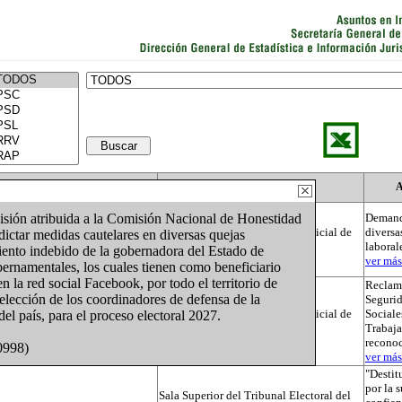
Actor
Autoridad
A
misión atribuida a la Comisión Nacional de Honestidad
Demand
Tribunal Electoral del Poder Judicial de
diversa
ctar medidas cautelares en diversas quejas
la Federación
laboral
ento indebido de la gobernadora del Estado de
ver más.
ernamentales, los cuales tienen como beneficiario
n la red social Facebook, por todo el territorio de
Reclama
selección de los coordinadores de defensa de la
Segurid
Tribunal Electoral del Poder Judicial de
Sociale
el país, para el proceso electoral 2027.
la Federación
Trabaja
recono
0998)
ver más.
"Destit
por la 
Sala Superior del Tribunal Electoral del