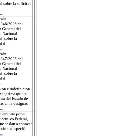
al sobre la solicitud
..
ción
346/2026 del
 General del
to Nacional
l, sobre la
ud d
..
ción
347/2026 del
 General del
to Nacional
l, sobre la
ud d
..
ión e indefinición
exagésima quinta
tura del Estado de
as en la designac
..
 emitido por el
jecutivo Federal,
que se dan a conocer
ecciones específi
..