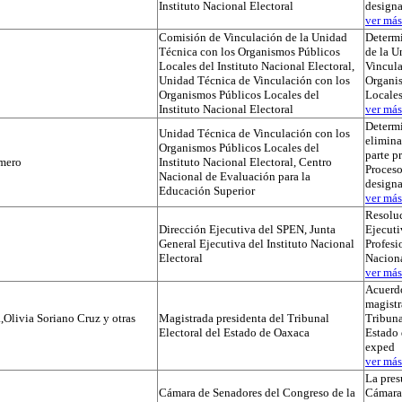
Instituto Nacional Electoral
designa
ver más.
Comisión de Vinculación de la Unidad
Determi
Técnica con los Organismos Públicos
de la U
Locales del Instituto Nacional Electoral,
Vincula
Unidad Técnica de Vinculación con los
Organi
Organismos Públicos Locales del
Locale
Instituto Nacional Electoral
ver más.
Determ
Unidad Técnica de Vinculación con los
elimina
Organismos Públicos Locales del
parte p
mero
Instituto Nacional Electoral, Centro
Proceso
Nacional de Evaluación para la
designa
Educación Superior
ver más.
Resoluc
Dirección Ejecutiva del SPEN, Junta
Ejecuti
General Ejecutiva del Instituto Nacional
Profesi
Electoral
Naciona
ver más.
Acuerdo
magistr
,Olivia Soriano Cruz y otras
Magistrada presidenta del Tribunal
Tribuna
Electoral del Estado de Oaxaca
Estado 
exped
ver más.
La pres
Cámara de Senadores del Congreso de la
Cámara