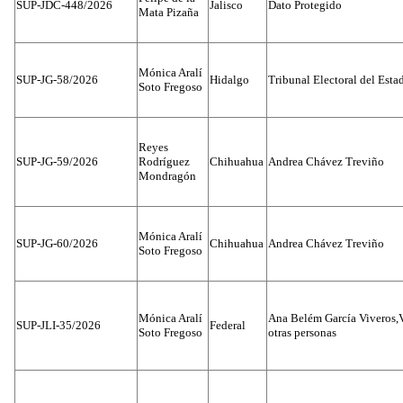
SUP-JDC-448/2026
Jalisco
Dato Protegido
Mata Pizaña
Mónica Aralí
SUP-JG-58/2026
Hidalgo
Tribunal Electoral del Esta
Soto Fregoso
Reyes
SUP-JG-59/2026
Rodríguez
Chihuahua
Andrea Chávez Treviño
Mondragón
Mónica Aralí
SUP-JG-60/2026
Chihuahua
Andrea Chávez Treviño
Soto Fregoso
Mónica Aralí
Ana Belém García Viveros,
SUP-JLI-35/2026
Federal
Soto Fregoso
otras personas