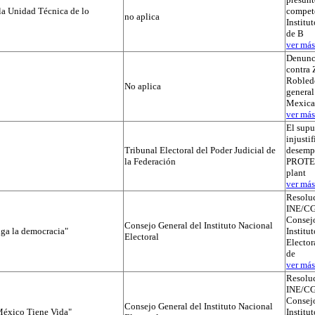
la Unidad Técnica de lo
compete
no aplica
Institut
de B
ver más.
Denunc
contra 
Robledo
No aplica
general
Mexica
ver más.
El supu
injusti
Tribunal Electoral del Poder Judicial de
desemp
la Federación
PROTEGI
plant
ver más.
Resolu
INE/CG
Consejo
Consejo General del Instituto Nacional
iga la democracia"
Institu
Electoral
Elector
de
ver más.
Resolu
INE/CG
Consejo
Consejo General del Instituto Nacional
éxico Tiene Vida"
Institu