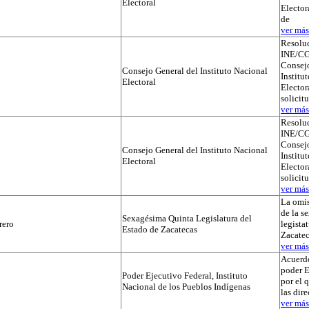
Electoral
Elector
de
ver más.
Resolu
INE/CG
Consejo
Consejo General del Instituto Nacional
Institu
Electoral
Electora
solicit
ver más.
Resolu
INE/CG
Consejo
Consejo General del Instituto Nacional
Institu
Electoral
Electora
solicit
ver más.
La omis
de la s
Sexagésima Quinta Legislatura del
rero
legista
Estado de Zacatecas
Zacatec
ver más.
Acuerdo
poder E
Poder Ejecutivo Federal, Instituto
por el 
Nacional de los Pueblos Indígenas
las dir
ver más.