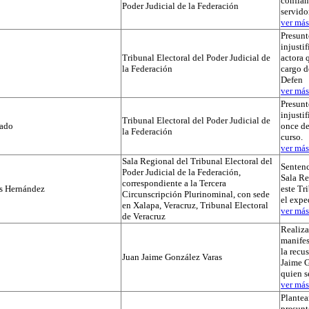
confian
Poder Judicial de la Federación
servido
ver más.
Presunt
injustif
Tribunal Electoral del Poder Judicial de
actora 
la Federación
cargo d
Defen
ver más.
Presunt
injusti
Tribunal Electoral del Poder Judicial de
tado
once de
la Federación
curso.
ver más.
Sala Regional del Tribunal Electoral del
Sentenc
Poder Judicial de la Federación,
Sala Re
correspondiente a la Tercera
os Hernández
este Tr
Circunscripción Plurinominal, con sede
el exp
en Xalapa, Veracruz, Tribunal Electoral
ver más.
de Veracruz
Realiza
manifes
la recu
Juan Jaime González Varas
Jaime G
quien s
ver más.
Plantea
presunt