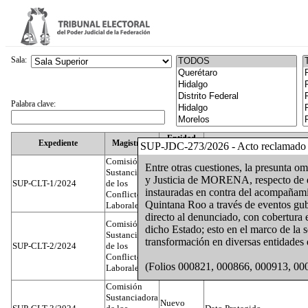
Sala:
Palabra clave:
Entidad
Expediente
Magistrado
SUP-JDC-273/2026 - Acto reclamado
Federativa
Comisión
Entre otras cuestiones, la presunta o
Sustanciadora
y Justicia de MORENA, respecto de di
SUP-CLT-1/2024
de los
Federal
Juan José Serrato Velasco
instauradas en contra del acompañami
Conflictos
Quintana Roo a través de eventos gub
Laborales
directo al denunciado, con cobertura e
Comisión
dicho Estado; esto en el marco de la 
Sustanciadora
transformación en diversas entidades d
SUP-CLT-2/2024
de los
Federal
José Luis Muñoz Zambrano
Conflictos
(Folios 000821, 000866, 000913, 00
Laborales
Comisión
Sustanciadora
Nuevo