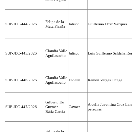
Felipe de la
SUP-JDC-444/2026
Jalisco
Guillermo Ortiz Vázquez
Mata Pizaña
Claudia Valle
SUP-JDC-445/2026
Jalisco
Luis Guillermo Saldaña Ro
Aguilasocho
Claudia Valle
SUP-JDC-446/2026
Federal
Ramón Vargas Ortega
Aguilasocho
Gilberto De
Arcelia Juventina Cruz Lara
SUP-JDC-447/2026
Guzmán
Oaxaca
personas
Bátiz García
Felipe de la