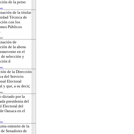
ción de la perso
..
nación de la titular
nidad Técnica de
ción con los
smos Públicos
s
..
inación de
ción de la ahora
romovente en el
 de selección y
ción d
..
ión de la Dirección
va del Servicio
onal Electoral
l y que, a su decir,
..
 dictado por la
ada presidenta del
l Electoral del
de Oaxaca en el
..
unta omisión de la
 de Senadores de