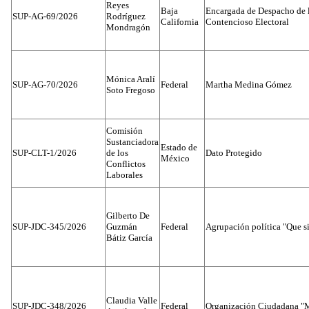
Reyes
Baja
Encargada de Despacho de 
SUP-AG-69/2026
Rodríguez
California
Contencioso Electoral
Mondragón
Mónica Aralí
SUP-AG-70/2026
Federal
Martha Medina Gómez
Soto Fregoso
Comisión
Sustanciadora
Estado de
SUP-CLT-1/2026
de los
Dato Protegido
México
Conflictos
Laborales
Gilberto De
SUP-JDC-345/2026
Guzmán
Federal
Agrupación política "Que s
Bátiz García
Claudia Valle
SUP-JDC-348/2026
Federal
Organización Ciudadana "M