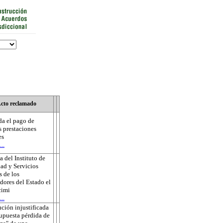
cto reclamado
a el pago de
s prestaciones
es
..
 del Instituto de
ad y Servicios
s de los
dores del Estado el
cimi
..
ución injustificada
supuesta pérdida de