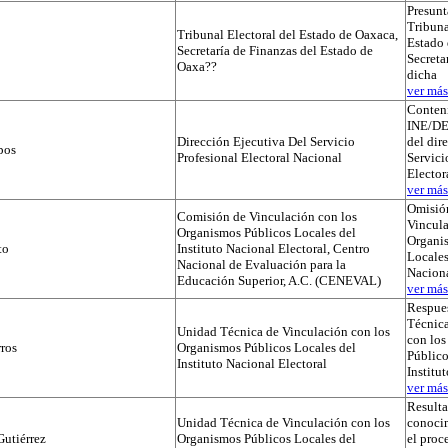
Presunt
Tribuna
Tribunal Electoral del Estado de Oaxaca,
Estado 
Secretaría de Finanzas del Estado de
Secreta
Oaxa??
dicha
ver más.
Conteni
INE/D
Dirección Ejecutiva Del Servicio
del dir
pos
Profesional Electoral Nacional
Servici
Elector
ver más.
Omisió
Comisión de Vinculación con los
Vincula
Organismos Públicos Locales del
Organi
to
Instituto Nacional Electoral, Centro
Locales
Nacional de Evaluación para la
Naciona
Educación Superior, A.C. (CENEVAL)
ver más.
Respues
Técnica
Unidad Técnica de Vinculación con los
con lo
ros
Organismos Públicos Locales del
Público
Instituto Nacional Electoral
Institu
ver más.
Result
Unidad Técnica de Vinculación con los
conocim
utiérrez
Organismos Públicos Locales del
el proc