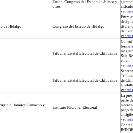
Union, Congreso del Estado de Jalisco y
ejercer 
otros
artícul
ver más.
Entre o
designa
do de Hidalgo
Congreso del Estado de Hidalgo
titular
de Cont
ver más.
Consul
formula
magistr
Tribunal Estatal Electoral de Chihuahua
Sala Re
en el
ver más.
Sentenc
Tribuna
Tribunal Estatal Electoral de Chihuahua
de Chih
JE-048/
ver más.
La pres
parte de
Virginia Ramírez Camacho y
Naciona
Instituto Nacional Electoral
pago de
antigü
ver más.
Conteni
INE/DE