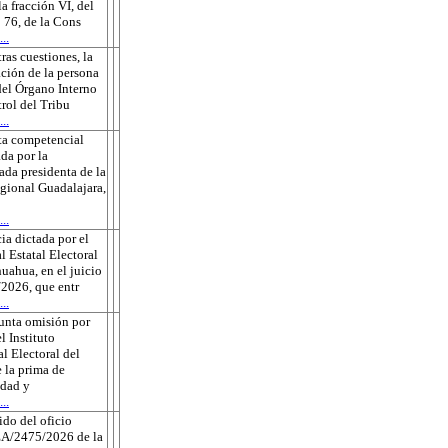
la fracción VI, del
o 76, de la Cons
..
tras cuestiones, la
ción de la persona
 del Órgano Interno
rol del Tribu
..
ta competencial
da por la
ada presidenta de la
gional Guadalajara,
..
ia dictada por el
l Estatal Electoral
uahua, en el juicio
2026, que entr
..
unta omisión por
l Instituto
l Electoral del
 la prima de
edad y
..
do del oficio
A/2475/2026 de la