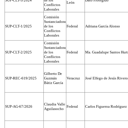
SUP-CLT-3/2024
de los
Dato Protegido
León
Conflictos
Laborales
Comisión
Sustanciadora
SUP-CLT-1/2025
de los
Federal
Adriana García Alonso
Conflictos
Laborales
Comisión
Sustanciadora
SUP-CLT-2/2025
de los
Federal
Ma. Guadalupe Santos Hur
Conflictos
Laborales
Gilberto De
SUP-REC-619/2025
Guzmán
Veracruz
José Elfego de Jesús River
Bátiz García
Claudia Valle
SUP-AG-67/2026
Federal
Carlos Figueroa Rodríguez
Aguilasocho