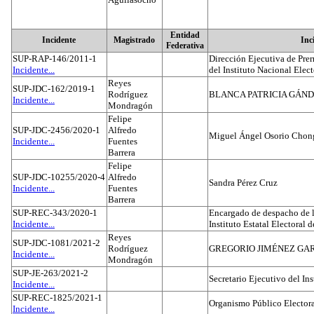
Entidad
Incidente
Magistrado
Inc
Federativa
SUP-RAP-146/2011-1
Dirección Ejecutiva de Prer
Incidente...
del Instituto Nacional Elect
Reyes
SUP-JDC-162/2019-1
Rodríguez
BLANCA PATRICIA GÁN
Incidente...
Mondragón
Felipe
SUP-JDC-2456/2020-1
Alfredo
Miguel Ángel Osorio Chong
Incidente...
Fuentes
Barrera
Felipe
SUP-JDC-10255/2020-4
Alfredo
Sandra Pérez Cruz
Incidente...
Fuentes
Barrera
SUP-REC-343/2020-1
Encargado de despacho de la
Incidente...
Instituto Estatal Electoral 
Reyes
SUP-JDC-1081/2021-2
Rodríguez
GREGORIO JIMÉNEZ GA
Incidente...
Mondragón
SUP-JE-263/2021-2
Secretario Ejecutivo del Ins
Incidente...
SUP-REC-1825/2021-1
Organismo Público Electora
Incidente...