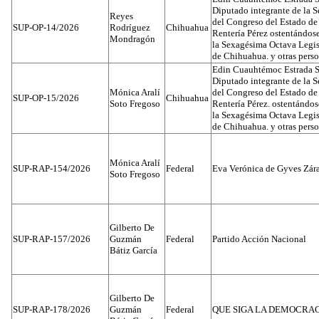
Diputado integrante de la 
Reyes
del Congreso del Estado d
SUP-OP-14/2026
Rodríguez
Chihuahua
Rentería Pérez ostentándos
Mondragón
la Sexagésima Octava Legis
de Chihuahua. y otras pers
Edin Cuauhtémoc Estrada S
Diputado integrante de la 
Mónica Aralí
del Congreso del Estado d
SUP-OP-15/2026
Chihuahua
Soto Fregoso
Rentería Pérez. ostentándo
la Sexagésima Octava Legis
de Chihuahua. y otras pers
Mónica Aralí
SUP-RAP-154/2026
Federal
Eva Verónica de Gyves Zár
Soto Fregoso
Gilberto De
SUP-RAP-157/2026
Guzmán
Federal
Partido Acción Nacional
Bátiz García
Gilberto De
SUP-RAP-178/2026
Guzmán
Federal
QUE SIGA LA DEMOCRA