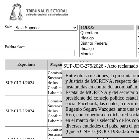
Sala:
Palabra clave:
Entidad
Expediente
Magistrado
SUP-JDC-275/2026 - Acto reclamado
Federativa
Comisión
Entre otras cuestiones, la presunta o
Sustanciadora
y Justicia de MORENA, respecto de di
SUP-CLT-1/2024
de los
Federal
Juan José Serrato Velasco
instauradas en contra del acompañami
Conflictos
Estatal de MORENA y del secretario 
Laborales
presidente del consejo político esta
Comisión
social Facebook, las cuales, a decir d
Sustanciadora
Eugenio Segura Vázquez, ante una ev
SUP-CLT-2/2024
de los
Federal
José Luis Muñoz Zambrano
Roo, con cobertura en dicha red social
Conflictos
en el marco de la selección de los co
Laborales
diversas entidades del país, para el p
Comisión
(Queja CNHJ-QROO-193/2026 Foli
Sustanciadora
Nuevo