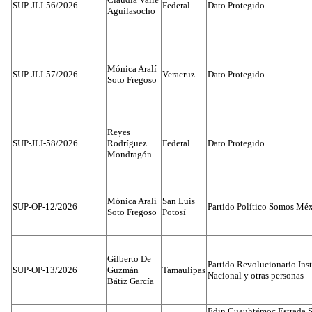
SUP-JLI-56/2026
Federal
Dato Protegido
Aguilasocho
Mónica Aralí
SUP-JLI-57/2026
Veracruz
Dato Protegido
Soto Fregoso
Reyes
SUP-JLI-58/2026
Rodríguez
Federal
Dato Protegido
Mondragón
Mónica Aralí
San Luis
SUP-OP-12/2026
Partido Político Somos Méx
Soto Fregoso
Potosí
Gilberto De
Partido Revolucionario Inst
SUP-OP-13/2026
Guzmán
Tamaulipas
Nacional y otras personas
Bátiz García
Edin Cuauhtémoc Estrada S