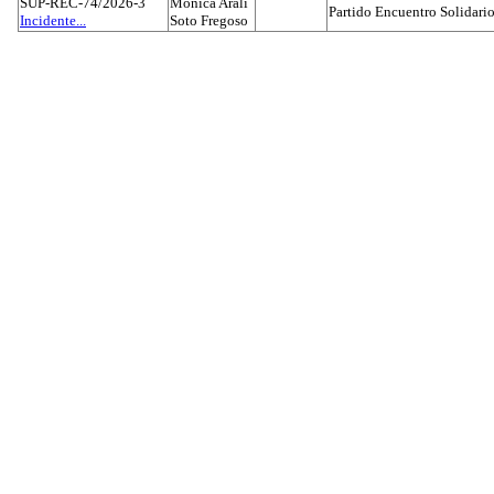
SUP-REC-74/2026-3
Mónica Aralí
Partido Encuentro Solidario
Incidente...
Soto Fregoso