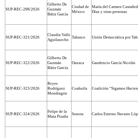
Gilberto De
Ciudad de
María del Carmen Castañed
SUP-REC-298/2026
Guzmán
México
Díaz y otras personas
Bátiz García
Claudia Valle
SUP-REC-321/2026
Tabasco
Unión Democrática por Tab
Aguilasocho
Gilberto De
SUP-REC-322/2026
Guzmán
Oaxaca
Gaudencio García Nicolás
Bátiz García
Reyes
SUP-REC-323/2026
Rodríguez
Coahuila
Coalición “Sigamos Hacien
Mondragón
Felipe de la
SUP-REC-324/2026
Sonora
Carlos Ernesto Navarro Ló
Mata Pizaña