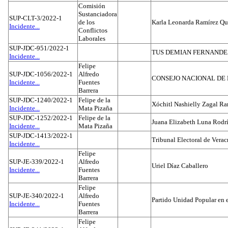
Comisión
Sustanciadora
SUP-CLT-3/2022-1
de los
Karla Leonarda Ramírez Qu
Incidente...
Conflictos
Laborales
SUP-JDC-951/2022-1
TUS DEMIAN FERNAND
Incidente...
Felipe
SUP-JDC-1056/2022-1
Alfredo
CONSEJO NACIONAL DE L
Incidente...
Fuentes
Barrera
SUP-JDC-1240/2022-1
Felipe de la
Xóchitl Nashielly Zagal Ra
Incidente...
Mata Pizaña
SUP-JDC-1252/2022-1
Felipe de la
Juana Elizabeth Luna Rodr
Incidente...
Mata Pizaña
SUP-JDC-1413/2022-1
Tribunal Electoral de Verac
Incidente...
Felipe
SUP-JE-339/2022-1
Alfredo
Uriel Díaz Caballero
Incidente...
Fuentes
Barrera
Felipe
SUP-JE-340/2022-1
Alfredo
Partido Unidad Popular en 
Incidente...
Fuentes
Barrera
Felipe