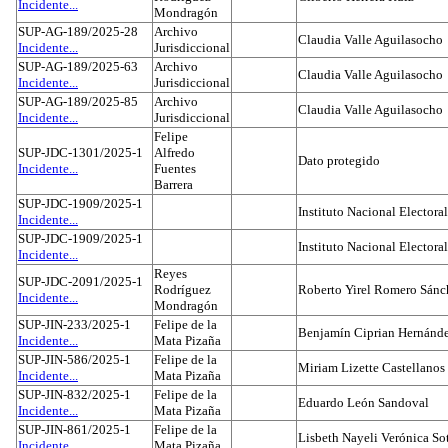
Incidente...
Mondragón
SUP-AG-189/2025-28
Archivo
Claudia Valle Aguilasocho
Incidente...
Jurisdiccional
SUP-AG-189/2025-63
Archivo
Claudia Valle Aguilasocho
Incidente...
Jurisdiccional
SUP-AG-189/2025-85
Archivo
Claudia Valle Aguilasocho
Incidente...
Jurisdiccional
Felipe
SUP-JDC-1301/2025-1
Alfredo
Dato protegido
Incidente...
Fuentes
Barrera
SUP-JDC-1909/2025-1
Instituto Nacional Electoral
Incidente...
SUP-JDC-1909/2025-1
Instituto Nacional Electoral
Incidente...
Reyes
SUP-JDC-2091/2025-1
Rodríguez
Roberto Yirel Romero Sánc
Incidente...
Mondragón
SUP-JIN-233/2025-1
Felipe de la
Benjamín Ciprian Hernánd
Incidente...
Mata Pizaña
SUP-JIN-586/2025-1
Felipe de la
Miriam Lizette Castellanos
Incidente...
Mata Pizaña
SUP-JIN-832/2025-1
Felipe de la
Eduardo León Sandoval
Incidente...
Mata Pizaña
SUP-JIN-861/2025-1
Felipe de la
Lisbeth Nayeli Verónica So
Incidente...
Mata Pizaña