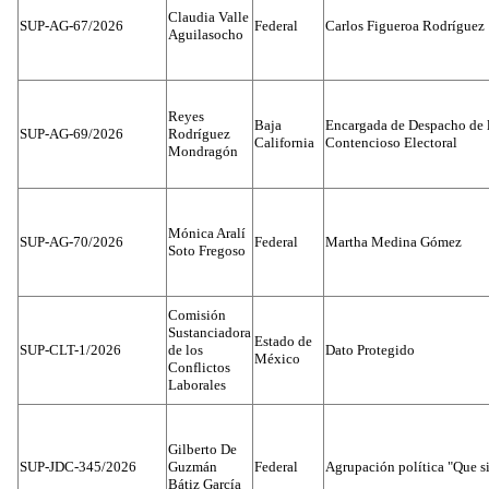
Claudia Valle
SUP-AG-67/2026
Federal
Carlos Figueroa Rodríguez
Aguilasocho
Reyes
Baja
Encargada de Despacho de 
SUP-AG-69/2026
Rodríguez
California
Contencioso Electoral
Mondragón
Mónica Aralí
SUP-AG-70/2026
Federal
Martha Medina Gómez
Soto Fregoso
Comisión
Sustanciadora
Estado de
SUP-CLT-1/2026
de los
Dato Protegido
México
Conflictos
Laborales
Gilberto De
SUP-JDC-345/2026
Guzmán
Federal
Agrupación política "Que s
Bátiz García