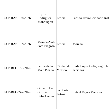
Reyes
SUP-RAP-186/2026
Rodríguez
Federal
Partido Revolucionario Inst
Mondragón
Mónica Aralí
SUP-RAP-187/2026
Federal
Morena
Soto Fregoso
Felipe de la
Ciudad de
Karla López Celis,Sergio I
SUP-REC-155/2026
Mata Pizaña
México
personas
Gilberto De
San Luis
SUP-REC-247/2026
Guzmán
Rafael Reyes Martínez
Potosí
Bátiz García