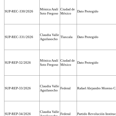
Mónica Aralí
Ciudad de
SUP-REC-330/2026
Dato Protegido
Soto Fregoso
México
Claudia Valle
SUP-REC-331/2026
Tlaxcala
Dato Protegido
Aguilasocho
Mónica Aralí
Ciudad de
SUP-REP-32/2026
Dato Protegido
Soto Fregoso
México
Claudia Valle
SUP-REP-33/2026
Federal
Rafael Alejandro Moreno C
Aguilasocho
Claudia Valle
SUP-REP-34/2026
Federal
Partido Revolución Institu
Aguilasocho