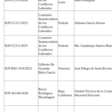
SUP-CLT-3/2024
de los
Dato Protegido
León
Conflictos
Laborales
Comisión
Sustanciadora
SUP-CLT-1/2025
de los
Federal
Adriana García Alonso
Conflictos
Laborales
Comisión
Sustanciadora
SUP-CLT-2/2025
de los
Federal
Ma. Guadalupe Santos Hur
Conflictos
Laborales
Gilberto De
SUP-REC-619/2025
Guzmán
Veracruz
José Elfego de Jesús River
Bátiz García
Reyes
Baja
Unidad Técnica de lo Conten
SUP-AG-66/2026
Rodríguez
California
Nacional Electoral
Mondragón