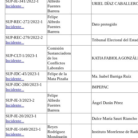
SUP-JE-341/2022-1
Alfredo
URIEL DÍAZ CABALLER
Incidente...
Fuentes
Barrera
Felipe
SUP-REC-272/2022-1
Alfredo
Dato protegido
Incidente...
Fuentes
Barrera
SUP-REC-279/2022-2
Tribunal Electoral del Est
Incidente...
Comisión
Sustanciadora
SUP-CLT-1/2023-1
de los
KATIA FABIOLA GONZÁL
Incidente...
Conflictos
Laborales
SUP-JDC-45/2023-1
Felipe de la
Ma. Isabel Barriga Ruíz
Incidente...
Mata Pizaña
SUP-JDC-280/2023-1
IMPEPAC
Incidente...
Felipe
SUP-JE-3/2023-2
Alfredo
Ángel Durán Pérez
Incidente...
Fuentes
Barrera
SUP-JE-20/2023-1
Dulce María Sauri Riancho
Incidente...
Reyes
SUP-JE-1049/2023-1
Rodríguez
Instituto Morelense de Rad
Incidente...
Mondragón