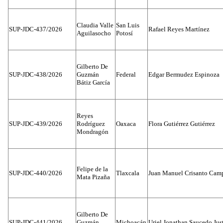
Claudia Valle
San Luis
SUP-JDC-437/2026
Rafael Reyes Martínez
Aguilasocho
Potosí
Gilberto De
SUP-JDC-438/2026
Guzmán
Federal
Edgar Bermudez Espinoza
Bátiz García
Reyes
SUP-JDC-439/2026
Rodríguez
Oaxaca
Flora Gutiérrez Gutiérrez
Mondragón
Felipe de la
SUP-JDC-440/2026
Tlaxcala
Juan Manuel Crisanto Cam
Mata Pizaña
Gilberto De
SUP-JDC-441/2026
Guzmán
Michoacán
Uriel Jonathan Saucedo Jus