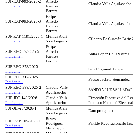
SUP-RAP-993/2025-2
Alfredo
Claudia Valle Aguilasocho
Incidente...
Fuentes
Barrera
Felipe
SUP-RAP-993/2025-3
Alfredo
Claudia Valle Aguilasocho
Incidente...
Fuentes
Barrera
SUP-RAP-1191/2025-1
Mónica Aralí
Gilberto De Guzmán Bátiz 
Incidente...
Soto Fregoso
Felipe
SUP-REC-17/2025-5
Alfredo
Karla López Celis y otros
Incidente...
Fuentes
Barrera
SUP-REC-273/2025-1
Sala Regional Xalapa
Incidente...
SUP-REC-317/2025-1
Fausto Jacinto Hernández
Incidente...
SUP-REC-588/2025-2
Claudia Valle
SANDRA LUZ VALLADAR
Incidente...
Aguilasocho
SUP-JDC-140/2026-1
Claudia Valle
Dirección Ejecutiva del Reg
Incidente...
Aguilasocho
Instituto Nacional Electoral
SUP-JLI-27/2026-1
Mónica Aralí
Dato protegido
Incidente...
Soto Fregoso
Reyes
SUP-RAP-105/2026-1
Rodríguez
Partido Revolucionario Inst
Incidente...
Mondragón