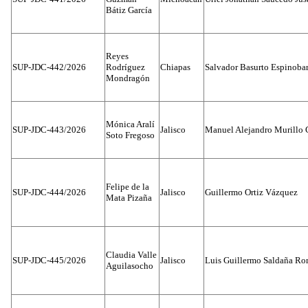
Bátiz García
Reyes
SUP-JDC-442/2026
Rodríguez
Chiapas
Salvador Basurto Espinobar
Mondragón
Mónica Aralí
SUP-JDC-443/2026
Jalisco
Manuel Alejandro Murillo G
Soto Fregoso
Felipe de la
SUP-JDC-444/2026
Jalisco
Guillermo Ortiz Vázquez
Mata Pizaña
Claudia Valle
SUP-JDC-445/2026
Jalisco
Luis Guillermo Saldaña Ro
Aguilasocho