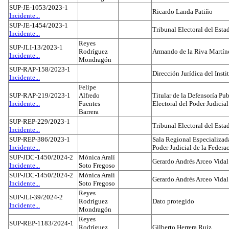
SUP-JE-1053/2023-1
Ricardo Landa Patiño
Incidente...
SUP-JE-1454/2023-1
Tribunal Electoral del Esta
Incidente...
Reyes
SUP-JLI-13/2023-1
Rodríguez
Armando de la Riva Martín
Incidente...
Mondragón
SUP-RAP-158/2023-1
Dirección Jurídica del Insti
Incidente...
Felipe
SUP-RAP-219/2023-1
Alfredo
Titular de la Defensoría Pub
Incidente...
Fuentes
Electoral del Poder Judicial
Barrera
SUP-REP-229/2023-1
Tribunal Electoral del Est
Incidente...
SUP-REP-386/2023-1
Sala Regional Especializada
Incidente...
Poder Judicial de la Federa
SUP-JDC-1450/2024-2
Mónica Aralí
Gerardo Andrés Arceo Vidal
Incidente...
Soto Fregoso
SUP-JDC-1450/2024-2
Mónica Aralí
Gerardo Andrés Arceo Vidal
Incidente...
Soto Fregoso
Reyes
SUP-JLI-39/2024-2
Rodríguez
Dato protegido
Incidente...
Mondragón
Reyes
SUP-REP-1183/2024-1
Rodríguez
Gilberto Herrera Ruiz