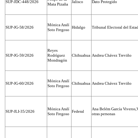
SUP-JDC-448/2026
Jalisco
Dato Protegido
Mata Pizaña
Mónica Aralí
SUP-JG-58/2026
Hidalgo
Tribunal Electoral del Esta
Soto Fregoso
Reyes
SUP-JG-59/2026
Rodríguez
Chihuahua
Andrea Chávez Treviño
Mondragón
Mónica Aralí
SUP-JG-60/2026
Chihuahua
Andrea Chávez Treviño
Soto Fregoso
Mónica Aralí
Ana Belém García Viveros,
SUP-JLI-35/2026
Federal
Soto Fregoso
otras personas