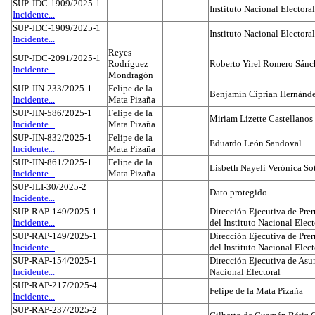
SUP-JDC-1909/2025-1
Instituto Nacional Electoral
Incidente...
SUP-JDC-1909/2025-1
Instituto Nacional Electoral
Incidente...
Reyes
SUP-JDC-2091/2025-1
Rodríguez
Roberto Yirel Romero Sánc
Incidente...
Mondragón
SUP-JIN-233/2025-1
Felipe de la
Benjamín Ciprian Hernánd
Incidente...
Mata Pizaña
SUP-JIN-586/2025-1
Felipe de la
Miriam Lizette Castellanos
Incidente...
Mata Pizaña
SUP-JIN-832/2025-1
Felipe de la
Eduardo León Sandoval
Incidente...
Mata Pizaña
SUP-JIN-861/2025-1
Felipe de la
Lisbeth Nayeli Verónica So
Incidente...
Mata Pizaña
SUP-JLI-30/2025-2
Dato protegido
Incidente...
SUP-RAP-149/2025-1
Dirección Ejecutiva de Prer
Incidente...
del Instituto Nacional Elect
SUP-RAP-149/2025-1
Dirección Ejecutiva de Prer
Incidente...
del Instituto Nacional Elect
SUP-RAP-154/2025-1
Dirección Ejecutiva de Asun
Incidente...
Nacional Electoral
SUP-RAP-217/2025-4
Felipe de la Mata Pizaña
Incidente...
SUP-RAP-237/2025-2