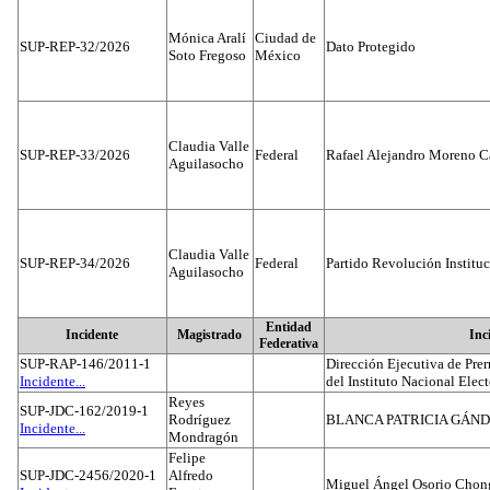
Mónica Aralí
Ciudad de
SUP-REP-32/2026
Dato Protegido
Soto Fregoso
México
Claudia Valle
SUP-REP-33/2026
Federal
Rafael Alejandro Moreno C
Aguilasocho
Claudia Valle
SUP-REP-34/2026
Federal
Partido Revolución Institu
Aguilasocho
Entidad
Incidente
Magistrado
Inc
Federativa
SUP-RAP-146/2011-1
Dirección Ejecutiva de Prer
Incidente...
del Instituto Nacional Elect
Reyes
SUP-JDC-162/2019-1
Rodríguez
BLANCA PATRICIA GÁN
Incidente...
Mondragón
Felipe
SUP-JDC-2456/2020-1
Alfredo
Miguel Ángel Osorio Chong