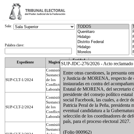
Sala:
Palabra clave:
Entidad
Expediente
Magistrado
SUP-JDC-276/2026 - Acto reclamado
Federativa
Comisión
Entre otras cuestiones, la presunta o
Sustanciadora
y Justicia de MORENA, respecto de di
SUP-CLT-1/2024
de los
Federal
Juan José Serrato Velasco
instauradas en contra del acompañami
Conflictos
Estatal de MORENA, del secretario d
Laborales
presidente del consejo político esta
Comisión
social Facebook, las cuales, a decir d
Sustanciadora
Patricia Peral de la Peña, presidenta
SUP-CLT-2/2024
de los
Federal
José Luis Muñoz Zambrano
eventual candidatura a la Gubernatura
Conflictos
selección de los coordinadores de def
Laborales
país, para el proceso electoral 2027.
Comisión
Sustanciadora
(Folio 000962)
Nuevo