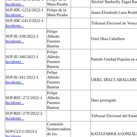
Xóchitl Nashielly Zagal Ra
Incidente...
Mata Pizaña
SUP-JDC-1252/2022-1
Felipe de la
Juana Elizabeth Luna Rodr
Incidente...
Mata Pizaña
SUP-JDC-1413/2022-1
Tribunal Electoral de Verac
Incidente...
Felipe
SUP-JE-339/2022-1
Alfredo
Uriel Díaz Caballero
Incidente...
Fuentes
Barrera
Felipe
SUP-JE-340/2022-1
Alfredo
Partido Unidad Popular en 
Incidente...
Fuentes
Barrera
Felipe
SUP-JE-341/2022-1
Alfredo
URIEL DÍAZ CABALLER
Incidente...
Fuentes
Barrera
Felipe
SUP-REC-272/2022-1
Alfredo
Dato protegido
Incidente...
Fuentes
Barrera
SUP-REC-279/2022-2
Tribunal Electoral del Est
Incidente...
Comisión
Sustanciadora
SUP-CLT-1/2023-1
de los
KATIA FABIOLA GONZÁL
Incidente...