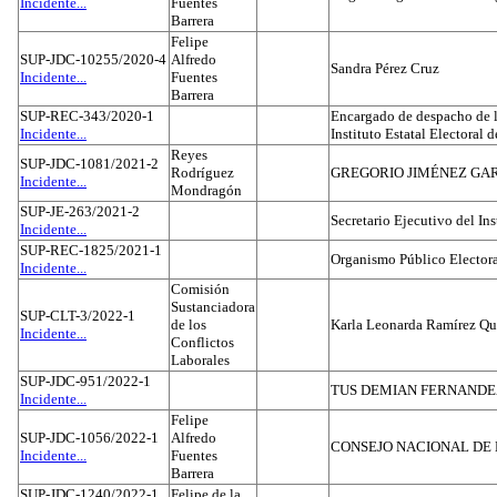
Incidente...
Fuentes
Barrera
Felipe
SUP-JDC-10255/2020-4
Alfredo
Sandra Pérez Cruz
Incidente...
Fuentes
Barrera
SUP-REC-343/2020-1
Encargado de despacho de la
Incidente...
Instituto Estatal Electoral 
Reyes
SUP-JDC-1081/2021-2
Rodríguez
GREGORIO JIMÉNEZ GA
Incidente...
Mondragón
SUP-JE-263/2021-2
Secretario Ejecutivo del Ins
Incidente...
SUP-REC-1825/2021-1
Organismo Público Electora
Incidente...
Comisión
Sustanciadora
SUP-CLT-3/2022-1
de los
Karla Leonarda Ramírez Qu
Incidente...
Conflictos
Laborales
SUP-JDC-951/2022-1
TUS DEMIAN FERNAND
Incidente...
Felipe
SUP-JDC-1056/2022-1
Alfredo
CONSEJO NACIONAL DE L
Incidente...
Fuentes
Barrera
SUP-JDC-1240/2022-1
Felipe de la