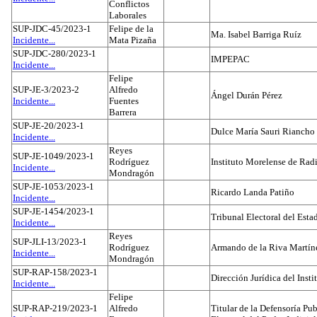
Conflictos
Laborales
SUP-JDC-45/2023-1
Felipe de la
Ma. Isabel Barriga Ruíz
Incidente...
Mata Pizaña
SUP-JDC-280/2023-1
IMPEPAC
Incidente...
Felipe
SUP-JE-3/2023-2
Alfredo
Ángel Durán Pérez
Incidente...
Fuentes
Barrera
SUP-JE-20/2023-1
Dulce María Sauri Riancho
Incidente...
Reyes
SUP-JE-1049/2023-1
Rodríguez
Instituto Morelense de Rad
Incidente...
Mondragón
SUP-JE-1053/2023-1
Ricardo Landa Patiño
Incidente...
SUP-JE-1454/2023-1
Tribunal Electoral del Esta
Incidente...
Reyes
SUP-JLI-13/2023-1
Rodríguez
Armando de la Riva Martín
Incidente...
Mondragón
SUP-RAP-158/2023-1
Dirección Jurídica del Insti
Incidente...
Felipe
SUP-RAP-219/2023-1
Alfredo
Titular de la Defensoría Pub