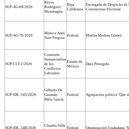
Reyes
Baja
Encargada de Despacho de 
SUP-AG-69/2026
Rodríguez
California
Contencioso Electoral
Mondragón
Mónica Aralí
SUP-AG-70/2026
Federal
Martha Medina Gómez
Soto Fregoso
Comisión
Sustanciadora
Estado de
SUP-CLT-1/2026
de los
Dato Protegido
México
Conflictos
Laborales
Gilberto De
SUP-JDC-345/2026
Guzmán
Federal
Agrupación política "Que s
Bátiz García
Claudia Valle
SUP-JDC-348/2026
Federal
Organización Ciudadana "M