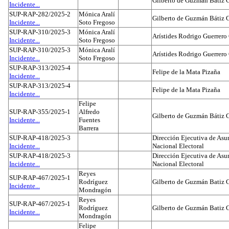
Gilberto de Guzmán Bátiz 
Incidente...
SUP-RAP-282/2025-2
Mónica Aralí
Gilberto de Guzmán Bátiz 
Incidente...
Soto Fregoso
SUP-RAP-310/2025-3
Mónica Aralí
Arístides Rodrigo Guerrero
Incidente...
Soto Fregoso
SUP-RAP-310/2025-3
Mónica Aralí
Arístides Rodrigo Guerrero
Incidente...
Soto Fregoso
SUP-RAP-313/2025-4
Felipe de la Mata Pizaña
Incidente...
SUP-RAP-313/2025-4
Felipe de la Mata Pizaña
Incidente...
Felipe
SUP-RAP-355/2025-1
Alfredo
Gilberto de Guzmán Bátiz 
Incidente...
Fuentes
Barrera
SUP-RAP-418/2025-3
Dirección Ejecutiva de Asun
Incidente...
Nacional Electoral
SUP-RAP-418/2025-3
Dirección Ejecutiva de Asun
Incidente...
Nacional Electoral
Reyes
SUP-RAP-467/2025-1
Rodríguez
Gilberto de Guzmán Batiz 
Incidente...
Mondragón
Reyes
SUP-RAP-467/2025-1
Rodríguez
Gilberto de Guzmán Batiz 
Incidente...
Mondragón
Felipe