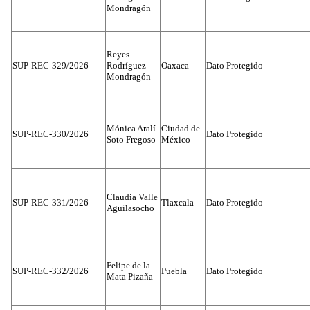
Mondragón
Reyes
SUP-REC-329/2026
Rodríguez
Oaxaca
Dato Protegido
Mondragón
Mónica Aralí
Ciudad de
SUP-REC-330/2026
Dato Protegido
Soto Fregoso
México
Claudia Valle
SUP-REC-331/2026
Tlaxcala
Dato Protegido
Aguilasocho
Felipe de la
SUP-REC-332/2026
Puebla
Dato Protegido
Mata Pizaña