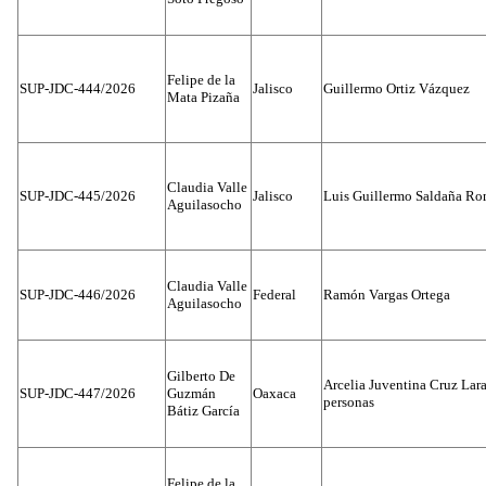
Felipe de la
SUP-JDC-444/2026
Jalisco
Guillermo Ortiz Vázquez
Mata Pizaña
Claudia Valle
SUP-JDC-445/2026
Jalisco
Luis Guillermo Saldaña Ro
Aguilasocho
Claudia Valle
SUP-JDC-446/2026
Federal
Ramón Vargas Ortega
Aguilasocho
Gilberto De
Arcelia Juventina Cruz Lara
SUP-JDC-447/2026
Guzmán
Oaxaca
personas
Bátiz García
Felipe de la