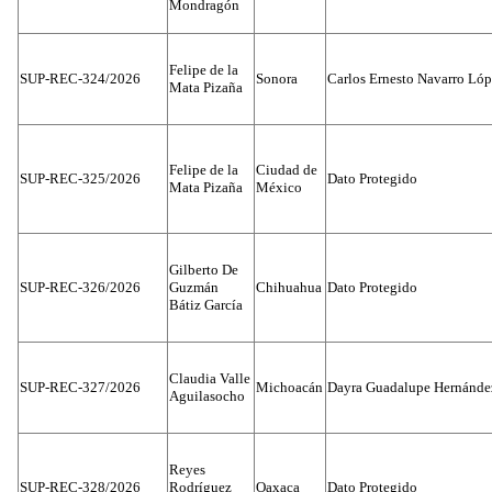
Mondragón
Felipe de la
SUP-REC-324/2026
Sonora
Carlos Ernesto Navarro Ló
Mata Pizaña
Felipe de la
Ciudad de
SUP-REC-325/2026
Dato Protegido
Mata Pizaña
México
Gilberto De
SUP-REC-326/2026
Guzmán
Chihuahua
Dato Protegido
Bátiz García
Claudia Valle
SUP-REC-327/2026
Michoacán
Dayra Guadalupe Hernánde
Aguilasocho
Reyes
SUP-REC-328/2026
Rodríguez
Oaxaca
Dato Protegido