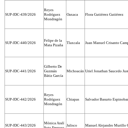
Reyes
SUP-JDC-439/2026
Rodríguez
Oaxaca
Flora Gutiérrez Gutiérrez
Mondragón
Felipe de la
SUP-JDC-440/2026
Tlaxcala
Juan Manuel Crisanto Cam
Mata Pizaña
Gilberto De
SUP-JDC-441/2026
Guzmán
Michoacán
Uriel Jonathan Saucedo Jus
Bátiz García
Reyes
SUP-JDC-442/2026
Rodríguez
Chiapas
Salvador Basurto Espinobar
Mondragón
Mónica Aralí
SUP-JDC-443/2026
Jalisco
Manuel Alejandro Murillo G
Soto Fregoso