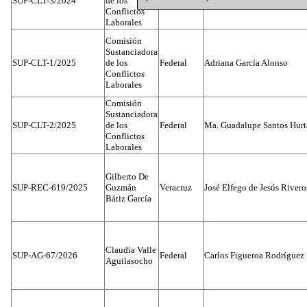
SUP-CLT-3/2024
de los
Dato Protegido
León
Conflictos
Laborales
Comisión
Sustanciadora
SUP-CLT-1/2025
de los
Federal
Adriana García Alonso
Conflictos
Laborales
Comisión
Sustanciadora
SUP-CLT-2/2025
de los
Federal
Ma. Guadalupe Santos Hur
Conflictos
Laborales
Gilberto De
SUP-REC-619/2025
Guzmán
Veracruz
José Elfego de Jesús River
Bátiz García
Claudia Valle
SUP-AG-67/2026
Federal
Carlos Figueroa Rodríguez
Aguilasocho