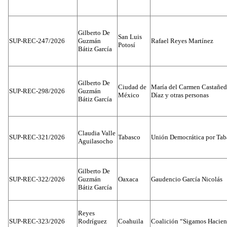
Gilberto De
San Luis
SUP-REC-247/2026
Guzmán
Rafael Reyes Martínez
Potosí
Bátiz García
Gilberto De
Ciudad de
María del Carmen Castañed
SUP-REC-298/2026
Guzmán
México
Díaz y otras personas
Bátiz García
Claudia Valle
SUP-REC-321/2026
Tabasco
Unión Democrática por Tab
Aguilasocho
Gilberto De
SUP-REC-322/2026
Guzmán
Oaxaca
Gaudencio García Nicolás
Bátiz García
Reyes
SUP-REC-323/2026
Rodríguez
Coahuila
Coalición “Sigamos Hacien