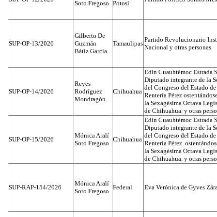
Soto Fregoso
Potosí
Gilberto De
Partido Revolucionario Inst
SUP-OP-13/2026
Guzmán
Tamaulipas
Nacional y otras personas
Bátiz García
Edin Cuauhtémoc Estrada S
Diputado integrante de la 
Reyes
del Congreso del Estado d
SUP-OP-14/2026
Rodríguez
Chihuahua
Rentería Pérez ostentándos
Mondragón
la Sexagésima Octava Legis
de Chihuahua. y otras pers
Edin Cuauhtémoc Estrada S
Diputado integrante de la 
Mónica Aralí
del Congreso del Estado d
SUP-OP-15/2026
Chihuahua
Soto Fregoso
Rentería Pérez. ostentándo
la Sexagésima Octava Legis
de Chihuahua. y otras pers
Mónica Aralí
SUP-RAP-154/2026
Federal
Eva Verónica de Gyves Zár
Soto Fregoso