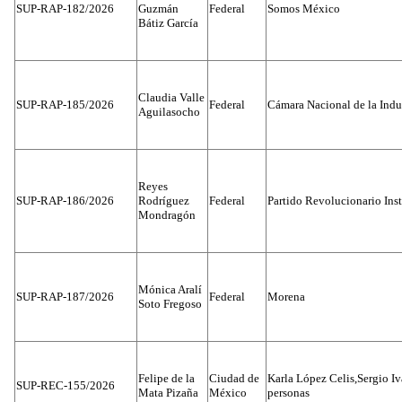
SUP-RAP-182/2026
Guzmán
Federal
Somos México
Bátiz García
Claudia Valle
SUP-RAP-185/2026
Federal
Cámara Nacional de la Indus
Aguilasocho
Reyes
SUP-RAP-186/2026
Rodríguez
Federal
Partido Revolucionario Inst
Mondragón
Mónica Aralí
SUP-RAP-187/2026
Federal
Morena
Soto Fregoso
Felipe de la
Ciudad de
Karla López Celis,Sergio I
SUP-REC-155/2026
Mata Pizaña
México
personas