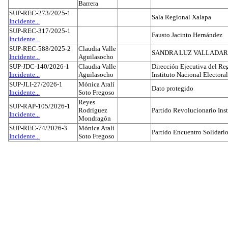
Barrera
SUP-REC-273/2025-1
Sala Regional Xalapa
Incidente...
SUP-REC-317/2025-1
Fausto Jacinto Hernández
Incidente...
SUP-REC-588/2025-2
Claudia Valle
SANDRA LUZ VALLADAR
Incidente...
Aguilasocho
SUP-JDC-140/2026-1
Claudia Valle
Dirección Ejecutiva del Reg
Incidente...
Aguilasocho
Instituto Nacional Electoral
SUP-JLI-27/2026-1
Mónica Aralí
Dato protegido
Incidente...
Soto Fregoso
Reyes
SUP-RAP-105/2026-1
Rodríguez
Partido Revolucionario Inst
Incidente...
Mondragón
SUP-REC-74/2026-3
Mónica Aralí
Partido Encuentro Solidario
Incidente...
Soto Fregoso