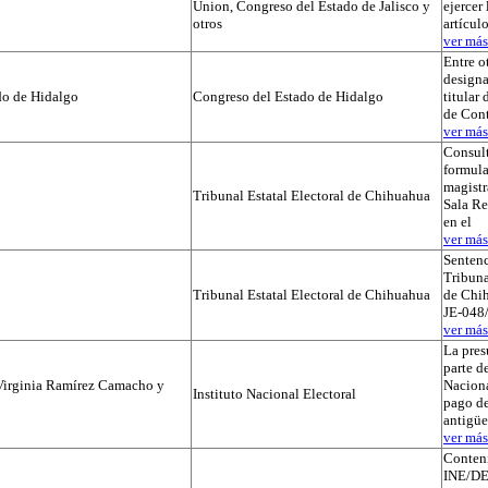
Union, Congreso del Estado de Jalisco y
ejercer 
otros
artícul
ver más.
Entre o
designa
do de Hidalgo
Congreso del Estado de Hidalgo
titular
de Cont
ver más.
Consul
formula
magistr
Tribunal Estatal Electoral de Chihuahua
Sala Re
en el
ver más.
Sentenc
Tribuna
Tribunal Estatal Electoral de Chihuahua
de Chih
JE-048/
ver más.
La pres
parte de
Virginia Ramírez Camacho y
Naciona
Instituto Nacional Electoral
pago de
antigü
ver más.
Conteni
INE/DE