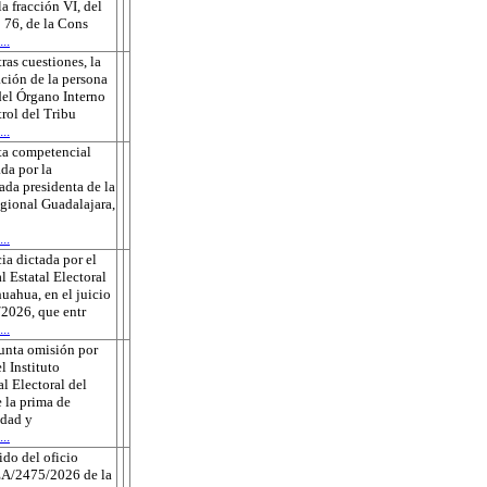
la fracción VI, del
o 76, de la Cons
..
tras cuestiones, la
ción de la persona
 del Órgano Interno
rol del Tribu
..
ta competencial
da por la
ada presidenta de la
gional Guadalajara,
..
ia dictada por el
l Estatal Electoral
uahua, en el juicio
2026, que entr
..
unta omisión por
l Instituto
l Electoral del
 la prima de
edad y
..
do del oficio
A/2475/2026 de la