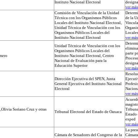
Instituto Nacional Electoral
designa
ver más.
Comisión de Vinculación de la Unidad
Determi
Técnica con los Organismos Públicos
de la U
Locales del Instituto Nacional Electoral,
Vincula
Unidad Técnica de Vinculación con los
Organi
Organismos Públicos Locales del
Locale
Instituto Nacional Electoral
ver más.
Determ
Unidad Técnica de Vinculación con los
elimina
Organismos Públicos Locales del
parte p
mero
Instituto Nacional Electoral, Centro
Proceso
Nacional de Evaluación para la
designa
Educación Superior
ver más.
Resoluc
Dirección Ejecutiva del SPEN, Junta
Ejecuti
General Ejecutiva del Instituto Nacional
Profesi
Electoral
Naciona
ver más.
Acuerdo
magistr
,Olivia Soriano Cruz y otras
Tribuna
Tribunal Electoral del Estado de Oaxaca
Estado 
exped
ver más.
La pres
Cámara de Senadores del Congreso de la
Cámara