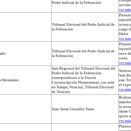
confian
Poder Judicial de la Federación
servido
ver más.
Presunt
injustif
Tribunal Electoral del Poder Judicial de
actora 
la Federación
cargo d
Defen
ver más.
Presunt
injusti
Tribunal Electoral del Poder Judicial de
tado
once de
la Federación
curso.
ver más.
Sala Regional del Tribunal Electoral del
Sentenc
Poder Judicial de la Federación,
Sala Re
correspondiente a la Tercera
os Hernández
este Tr
Circunscripción Plurinominal, con sede
el exp
en Xalapa, Veracruz, Tribunal Electoral
ver más.
de Veracruz
Realiza
manifes
la recu
Juan Jaime González Varas
Jaime G
quien s
ver más.
Plantea
presunt