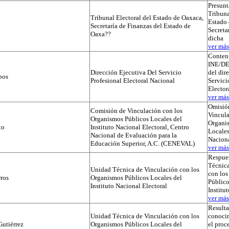
Presunt
Tribuna
Tribunal Electoral del Estado de Oaxaca,
Estado 
Secretaría de Finanzas del Estado de
Secreta
Oaxa??
dicha
ver más.
Conteni
INE/D
Dirección Ejecutiva Del Servicio
del dir
pos
Profesional Electoral Nacional
Servici
Elector
ver más.
Omisió
Comisión de Vinculación con los
Vincula
Organismos Públicos Locales del
Organi
to
Instituto Nacional Electoral, Centro
Locales
Nacional de Evaluación para la
Naciona
Educación Superior, A.C. (CENEVAL)
ver más.
Respues
Técnica
Unidad Técnica de Vinculación con los
con lo
ros
Organismos Públicos Locales del
Público
Instituto Nacional Electoral
Institu
ver más.
Result
Unidad Técnica de Vinculación con los
conocim
utiérrez
Organismos Públicos Locales del
el proc