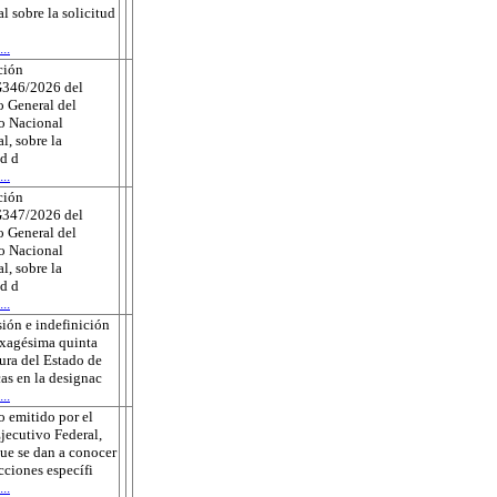
al sobre la solicitud
..
ción
346/2026 del
 General del
to Nacional
l, sobre la
ud d
..
ción
347/2026 del
 General del
to Nacional
l, sobre la
ud d
..
ión e indefinición
exagésima quinta
tura del Estado de
as en la designac
..
 emitido por el
jecutivo Federal,
que se dan a conocer
ecciones específi
..