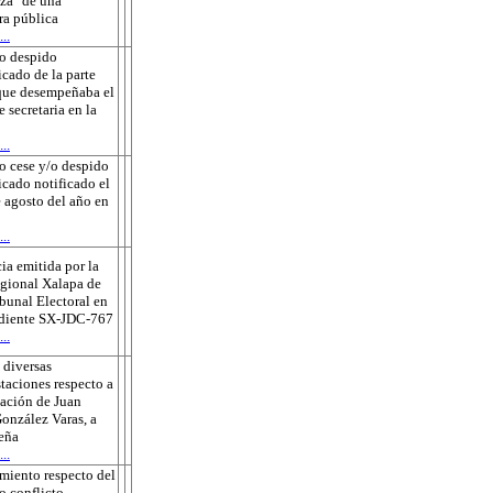
za" de una
ra pública
..
o despido
icado de la parte
que desempeñaba el
e secretaria en la
..
o cese y/o despido
ficado notificado el
 agosto del año en
..
ia emitida por la
gional Xalapa de
ibunal Electoral en
ediente SX-JDC-767
..
 diversas
taciones respecto a
sación de Juan
onzález Varas, a
eña
..
miento respecto del
o conflicto