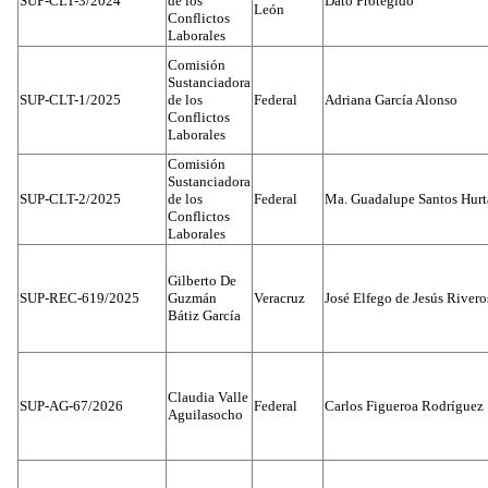
SUP-CLT-3/2024
de los
Dato Protegido
León
Conflictos
Laborales
Comisión
Sustanciadora
SUP-CLT-1/2025
de los
Federal
Adriana García Alonso
Conflictos
Laborales
Comisión
Sustanciadora
SUP-CLT-2/2025
de los
Federal
Ma. Guadalupe Santos Hur
Conflictos
Laborales
Gilberto De
SUP-REC-619/2025
Guzmán
Veracruz
José Elfego de Jesús River
Bátiz García
Claudia Valle
SUP-AG-67/2026
Federal
Carlos Figueroa Rodríguez
Aguilasocho