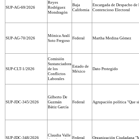
Reyes
Baja
Encargada de Despacho de 
SUP-AG-69/2026
Rodríguez
California
Contencioso Electoral
Mondragón
Mónica Aralí
SUP-AG-70/2026
Federal
Martha Medina Gómez
Soto Fregoso
Comisión
Sustanciadora
Estado de
SUP-CLT-1/2026
de los
Dato Protegido
México
Conflictos
Laborales
Gilberto De
SUP-JDC-345/2026
Guzmán
Federal
Agrupación política "Que s
Bátiz García
Claudia Valle
SUP-JDC-348/2026
Federal
Organización Ciudadana "M