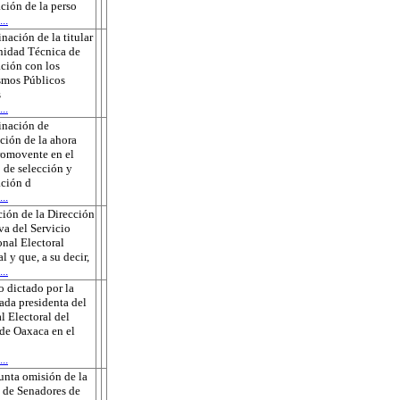
ción de la perso
..
nación de la titular
nidad Técnica de
ción con los
smos Públicos
s
..
inación de
ción de la ahora
romovente en el
 de selección y
ción d
..
ión de la Dirección
va del Servicio
onal Electoral
l y que, a su decir,
..
 dictado por la
ada presidenta del
l Electoral del
de Oaxaca en el
..
unta omisión de la
 de Senadores de