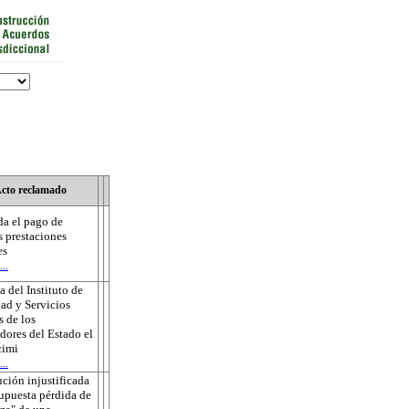
cto reclamado
a el pago de
s prestaciones
es
..
 del Instituto de
ad y Servicios
s de los
dores del Estado el
cimi
..
ución injustificada
supuesta pérdida de