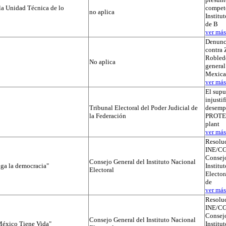
la Unidad Técnica de lo
compete
no aplica
Institut
de B
ver más.
Denunc
contra 
Robledo
No aplica
general
Mexica
ver más.
El supu
injusti
Tribunal Electoral del Poder Judicial de
desemp
la Federación
PROTEGI
plant
ver más.
Resolu
INE/CG
Consejo
Consejo General del Instituto Nacional
iga la democracia"
Institu
Electoral
Elector
de
ver más.
Resolu
INE/CG
Consejo
Consejo General del Instituto Nacional
éxico Tiene Vida"
Institu