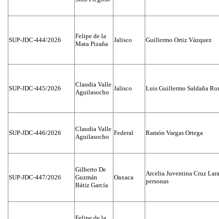
Felipe de la
SUP-JDC-444/2026
Jalisco
Guillermo Ortiz Vázquez
Mata Pizaña
Claudia Valle
SUP-JDC-445/2026
Jalisco
Luis Guillermo Saldaña Ro
Aguilasocho
Claudia Valle
SUP-JDC-446/2026
Federal
Ramón Vargas Ortega
Aguilasocho
Gilberto De
Arcelia Juventina Cruz Lara
SUP-JDC-447/2026
Guzmán
Oaxaca
personas
Bátiz García
Felipe de la