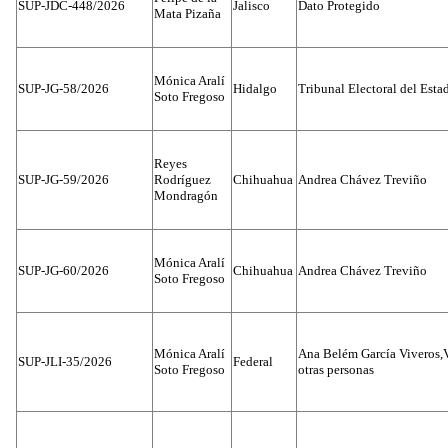
SUP-JDC-448/2026
Jalisco
Dato Protegido
Mata Pizaña
Mónica Aralí
SUP-JG-58/2026
Hidalgo
Tribunal Electoral del Esta
Soto Fregoso
Reyes
SUP-JG-59/2026
Rodríguez
Chihuahua
Andrea Chávez Treviño
Mondragón
Mónica Aralí
SUP-JG-60/2026
Chihuahua
Andrea Chávez Treviño
Soto Fregoso
Mónica Aralí
Ana Belém García Viveros,
SUP-JLI-35/2026
Federal
Soto Fregoso
otras personas