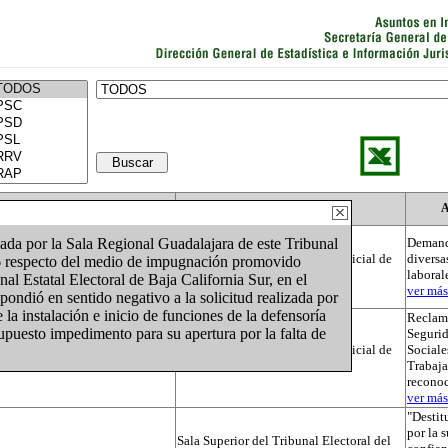
Actor
Autoridad
A
da por la Sala Regional Guadalajara de este Tribunal
Demand
Tribunal Electoral del Poder Judicial de
diversa
26 respecto del medio de impugnación promovido
la Federación
laboral
nal Estatal Electoral de Baja California Sur, en el
ver más.
ondió en sentido negativo a la solicitud realizada por
e la instalación e inicio de funciones de la defensoría
Reclama
 supuesto impedimento para su apertura por la falta de
Segurid
Tribunal Electoral del Poder Judicial de
Sociale
la Federación
Trabaja
recono
ver más.
"Destit
por la 
Sala Superior del Tribunal Electoral del