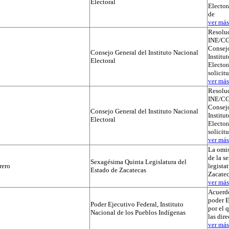
Electoral
Elector
de
ver más.
Resolu
INE/CG
Consejo
Consejo General del Instituto Nacional
Institu
Electoral
Electora
solicit
ver más.
Resolu
INE/CG
Consejo
Consejo General del Instituto Nacional
Institu
Electoral
Electora
solicit
ver más.
La omis
de la s
Sexagésima Quinta Legislatura del
rero
legista
Estado de Zacatecas
Zacatec
ver más.
Acuerdo
poder E
Poder Ejecutivo Federal, Instituto
por el 
Nacional de los Pueblos Indígenas
las dir
ver más.