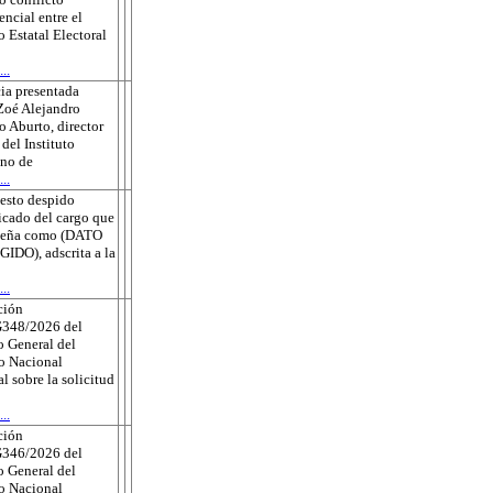
ncial entre el
o Estatal Electoral
..
ia presentada
Zoé Alejandro
 Aburto, director
 del Instituto
no de
..
esto despido
ficado del cargo que
eña como (DATO
DO), adscrita a la
..
ción
348/2026 del
 General del
to Nacional
al sobre la solicitud
..
ción
346/2026 del
 General del
to Nacional