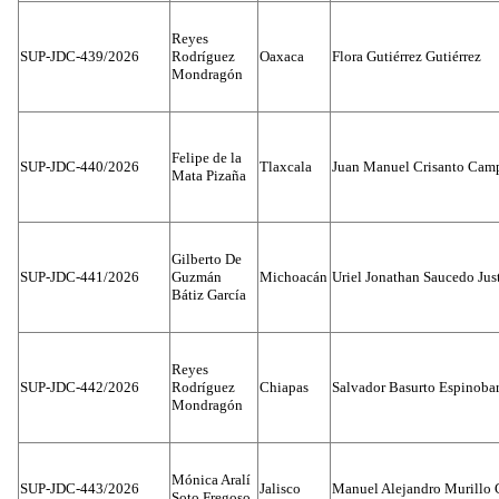
Reyes
SUP-JDC-439/2026
Rodríguez
Oaxaca
Flora Gutiérrez Gutiérrez
Mondragón
Felipe de la
SUP-JDC-440/2026
Tlaxcala
Juan Manuel Crisanto Cam
Mata Pizaña
Gilberto De
SUP-JDC-441/2026
Guzmán
Michoacán
Uriel Jonathan Saucedo Jus
Bátiz García
Reyes
SUP-JDC-442/2026
Rodríguez
Chiapas
Salvador Basurto Espinobar
Mondragón
Mónica Aralí
SUP-JDC-443/2026
Jalisco
Manuel Alejandro Murillo G
Soto Fregoso