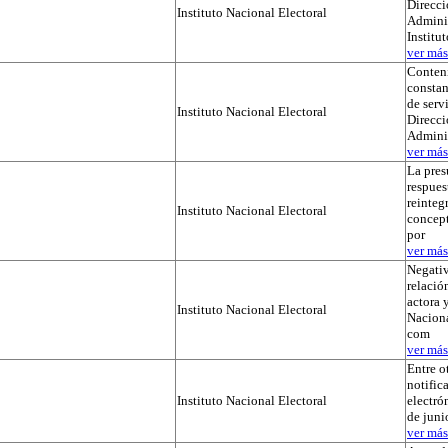
Direcci
Instituto Nacional Electoral
Adminis
Institu
ver más.
Conteni
constan
de serv
Instituto Nacional Electoral
Direcci
Admini
ver más.
La pres
respues
reinteg
Instituto Nacional Electoral
concep
por
ver más.
Negativ
relación
actora y
Instituto Nacional Electoral
Naciona
com
ver más.
Entre o
notific
Instituto Nacional Electoral
electró
de juni
ver más.