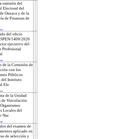
a omisión del
l Electoral del
de Oaxaca y de la
ría de Finanzas de
..
do del oficio
ESPEN/1409/2026
ector ejecutivo del
o Profesional
al
..
n de la Comisión de
ción con los
smos Públicos
 del Instituto
l Ele
..
ta de la Unidad
 de Vinculación
s Organismos
s Locales del
to Nac
..
ados del examen de
ientos aplicado en
eso de selección y