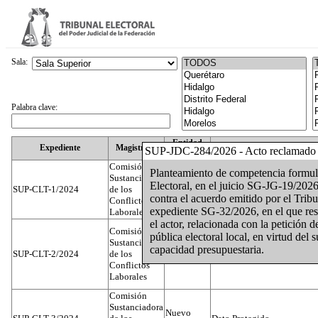
Sala:
Palabra clave:
Entidad
Expediente
Magistrado
SUP-JDC-284/2026 - Acto reclamado
Federativa
Comisión
Planteamiento de competencia formula
Sustanciadora
Electoral, en el juicio SG-JG-19/20
SUP-CLT-1/2024
de los
Federal
Juan José Serrato Velasco
contra el acuerdo emitido por el Tribu
Conflictos
expediente SG-32/2026, en el que resp
Laborales
el actor, relacionada con la petición d
Comisión
pública electoral local, en virtud del
Sustanciadora
capacidad presupuestaria.
SUP-CLT-2/2024
de los
Federal
José Luis Muñoz Zambrano
Conflictos
Laborales
Comisión
Sustanciadora
Nuevo