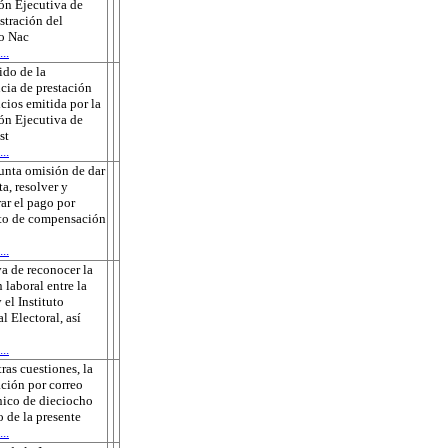
ón Ejecutiva de
tración del
to Nac
..
do de la
cia de prestación
icios emitida por la
ón Ejecutiva de
st
..
unta omisión de dar
ta, resolver y
rar el pago por
to de compensación
..
a de reconocer la
 laboral entre la
 el Instituto
l Electoral, así
..
tras cuestiones, la
ación por correo
nico de dieciocho
o de la presente
..