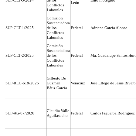
SUP-CLT-3/2024
de los
Dato Protegido
León
Conflictos
Laborales
Comisión
Sustanciadora
SUP-CLT-1/2025
de los
Federal
Adriana García Alonso
Conflictos
Laborales
Comisión
Sustanciadora
SUP-CLT-2/2025
de los
Federal
Ma. Guadalupe Santos Hur
Conflictos
Laborales
Gilberto De
SUP-REC-619/2025
Guzmán
Veracruz
José Elfego de Jesús River
Bátiz García
Claudia Valle
SUP-AG-67/2026
Federal
Carlos Figueroa Rodríguez
Aguilasocho