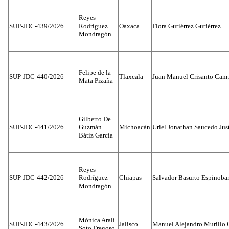
Reyes
SUP-JDC-439/2026
Rodríguez
Oaxaca
Flora Gutiérrez Gutiérrez
Mondragón
Felipe de la
SUP-JDC-440/2026
Tlaxcala
Juan Manuel Crisanto Cam
Mata Pizaña
Gilberto De
SUP-JDC-441/2026
Guzmán
Michoacán
Uriel Jonathan Saucedo Jus
Bátiz García
Reyes
SUP-JDC-442/2026
Rodríguez
Chiapas
Salvador Basurto Espinobar
Mondragón
Mónica Aralí
SUP-JDC-443/2026
Jalisco
Manuel Alejandro Murillo G
Soto Fregoso