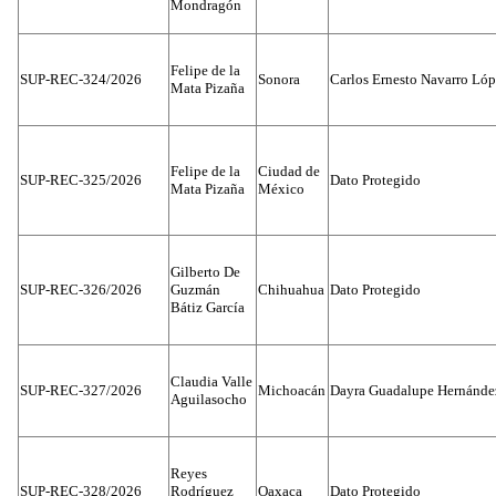
Mondragón
Felipe de la
SUP-REC-324/2026
Sonora
Carlos Ernesto Navarro Ló
Mata Pizaña
Felipe de la
Ciudad de
SUP-REC-325/2026
Dato Protegido
Mata Pizaña
México
Gilberto De
SUP-REC-326/2026
Guzmán
Chihuahua
Dato Protegido
Bátiz García
Claudia Valle
SUP-REC-327/2026
Michoacán
Dayra Guadalupe Hernánde
Aguilasocho
Reyes
SUP-REC-328/2026
Rodríguez
Oaxaca
Dato Protegido