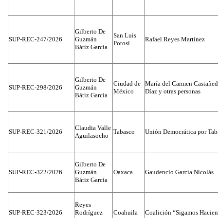
Gilberto De
San Luis
SUP-REC-247/2026
Guzmán
Rafael Reyes Martínez
Potosí
Bátiz García
Gilberto De
Ciudad de
María del Carmen Castañed
SUP-REC-298/2026
Guzmán
México
Díaz y otras personas
Bátiz García
Claudia Valle
SUP-REC-321/2026
Tabasco
Unión Democrática por Tab
Aguilasocho
Gilberto De
SUP-REC-322/2026
Guzmán
Oaxaca
Gaudencio García Nicolás
Bátiz García
Reyes
SUP-REC-323/2026
Rodríguez
Coahuila
Coalición “Sigamos Hacien