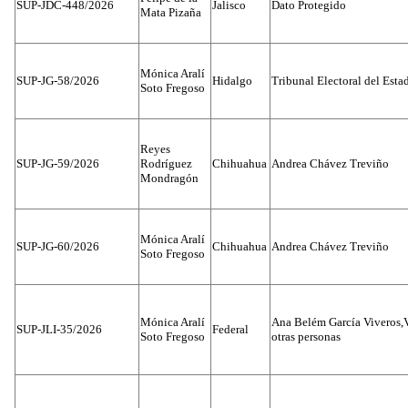
SUP-JDC-448/2026
Jalisco
Dato Protegido
Mata Pizaña
Mónica Aralí
SUP-JG-58/2026
Hidalgo
Tribunal Electoral del Esta
Soto Fregoso
Reyes
SUP-JG-59/2026
Rodríguez
Chihuahua
Andrea Chávez Treviño
Mondragón
Mónica Aralí
SUP-JG-60/2026
Chihuahua
Andrea Chávez Treviño
Soto Fregoso
Mónica Aralí
Ana Belém García Viveros,
SUP-JLI-35/2026
Federal
Soto Fregoso
otras personas