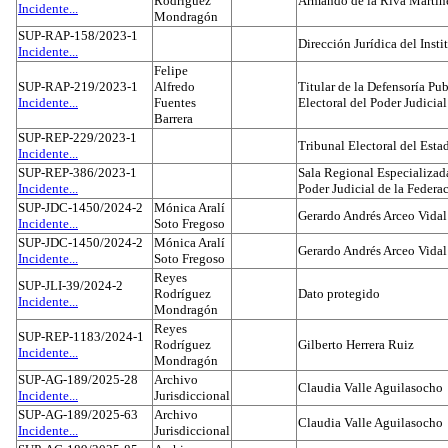
Rodríguez
Armando de la Riva Martín
Incidente...
Mondragón
SUP-RAP-158/2023-1
Dirección Jurídica del Insti
Incidente...
Felipe
SUP-RAP-219/2023-1
Alfredo
Titular de la Defensoría Pub
Incidente...
Fuentes
Electoral del Poder Judicial
Barrera
SUP-REP-229/2023-1
Tribunal Electoral del Est
Incidente...
SUP-REP-386/2023-1
Sala Regional Especializada
Incidente...
Poder Judicial de la Federa
SUP-JDC-1450/2024-2
Mónica Aralí
Gerardo Andrés Arceo Vidal
Incidente...
Soto Fregoso
SUP-JDC-1450/2024-2
Mónica Aralí
Gerardo Andrés Arceo Vidal
Incidente...
Soto Fregoso
Reyes
SUP-JLI-39/2024-2
Rodríguez
Dato protegido
Incidente...
Mondragón
Reyes
SUP-REP-1183/2024-1
Rodríguez
Gilberto Herrera Ruiz
Incidente...
Mondragón
SUP-AG-189/2025-28
Archivo
Claudia Valle Aguilasocho
Incidente...
Jurisdiccional
SUP-AG-189/2025-63
Archivo
Claudia Valle Aguilasocho
Incidente...
Jurisdiccional