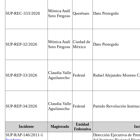
Mónica Aralí
SUP-REC-333/2026
Querétaro
Dato Protegido
Soto Fregoso
Mónica Aralí
Ciudad de
SUP-REP-32/2026
Dato Protegido
Soto Fregoso
México
Claudia Valle
SUP-REP-33/2026
Federal
Rafael Alejandro Moreno C
Aguilasocho
Claudia Valle
SUP-REP-34/2026
Federal
Partido Revolución Institu
Aguilasocho
Entidad
Incidente
Magistrado
Inc
Federativa
SUP-RAP-146/2011-1
Dirección Ejecutiva de Prer
Incidente...
del Instituto Nacional Elect