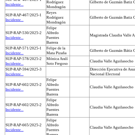
Rodríguez
Gilberto de Guzmán Batiz 
Incidente...
Mondragón
Reyes
SUP-RAP-467/2025-1
Rodríguez
Gilberto de Guzmán Batiz 
Incidente...
Mondragón
Felipe
SUP-RAP-530/2025-2
Alfredo
Magistrada Claudia Valle 
Incidente...
Fuentes
Barrera
SUP-RAP-571/2025-1
Felipe de la
Gilberto de Guzmán Bátiz 
Incidente...
Mata Pizaña
SUP-RAP-578/2025-2
Mónica Aralí
Claudia Valle Aguilasocho
Incidente...
Soto Fregoso
SUP-RAP-594/2025-3
Dirección Ejecutiva de Asun
Incidente...
Nacional Electoral
Felipe
SUP-RAP-602/2025-2
Alfredo
Claudia Valle Aguilasocho
Incidente...
Fuentes
Barrera
Felipe
SUP-RAP-602/2025-2
Alfredo
Claudia Valle Aguilasocho
Incidente...
Fuentes
Barrera
Felipe
SUP-RAP-665/2025-2
Alfredo
Claudia Valle Aguilasocho
Incidente...
Fuentes
Barrera