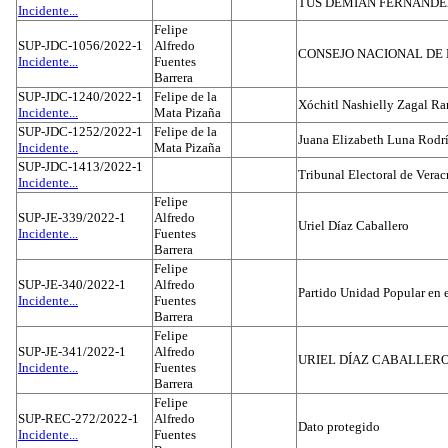
TUS DEMIAN FERNAND
Incidente...
Felipe
SUP-JDC-1056/2022-1
Alfredo
CONSEJO NACIONAL DE L
Incidente...
Fuentes
Barrera
SUP-JDC-1240/2022-1
Felipe de la
Xóchitl Nashielly Zagal Ra
Incidente...
Mata Pizaña
SUP-JDC-1252/2022-1
Felipe de la
Juana Elizabeth Luna Rodr
Incidente...
Mata Pizaña
SUP-JDC-1413/2022-1
Tribunal Electoral de Verac
Incidente...
Felipe
SUP-JE-339/2022-1
Alfredo
Uriel Díaz Caballero
Incidente...
Fuentes
Barrera
Felipe
SUP-JE-340/2022-1
Alfredo
Partido Unidad Popular en 
Incidente...
Fuentes
Barrera
Felipe
SUP-JE-341/2022-1
Alfredo
URIEL DÍAZ CABALLER
Incidente...
Fuentes
Barrera
Felipe
SUP-REC-272/2022-1
Alfredo
Dato protegido
Incidente...
Fuentes