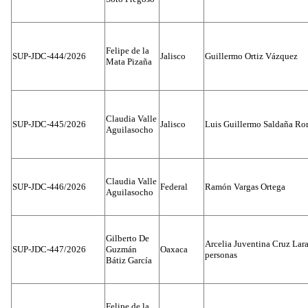
Felipe de la
SUP-JDC-444/2026
Jalisco
Guillermo Ortiz Vázquez
Mata Pizaña
Claudia Valle
SUP-JDC-445/2026
Jalisco
Luis Guillermo Saldaña Ro
Aguilasocho
Claudia Valle
SUP-JDC-446/2026
Federal
Ramón Vargas Ortega
Aguilasocho
Gilberto De
Arcelia Juventina Cruz Lara
SUP-JDC-447/2026
Guzmán
Oaxaca
personas
Bátiz García
Felipe de la