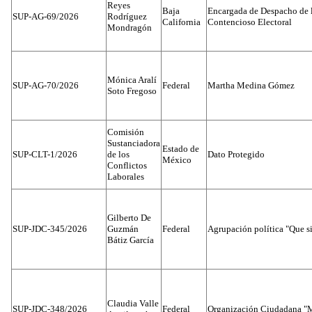
Reyes
Baja
Encargada de Despacho de 
SUP-AG-69/2026
Rodríguez
California
Contencioso Electoral
Mondragón
Mónica Aralí
SUP-AG-70/2026
Federal
Martha Medina Gómez
Soto Fregoso
Comisión
Sustanciadora
Estado de
SUP-CLT-1/2026
de los
Dato Protegido
México
Conflictos
Laborales
Gilberto De
SUP-JDC-345/2026
Guzmán
Federal
Agrupación política "Que s
Bátiz García
Claudia Valle
SUP-JDC-348/2026
Federal
Organización Ciudadana "M