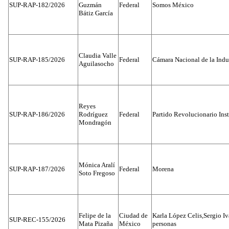
SUP-RAP-182/2026
Guzmán
Federal
Somos México
Bátiz García
Claudia Valle
SUP-RAP-185/2026
Federal
Cámara Nacional de la Indus
Aguilasocho
Reyes
SUP-RAP-186/2026
Rodríguez
Federal
Partido Revolucionario Inst
Mondragón
Mónica Aralí
SUP-RAP-187/2026
Federal
Morena
Soto Fregoso
Felipe de la
Ciudad de
Karla López Celis,Sergio I
SUP-REC-155/2026
Mata Pizaña
México
personas