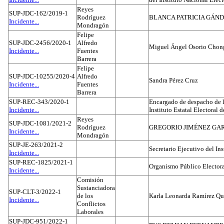
Reyes
SUP-JDC-162/2019-1
Rodríguez
BLANCA PATRICIA GÁN
Incidente...
Mondragón
Felipe
SUP-JDC-2456/2020-1
Alfredo
Miguel Ángel Osorio Chong
Incidente...
Fuentes
Barrera
Felipe
SUP-JDC-10255/2020-4
Alfredo
Sandra Pérez Cruz
Incidente...
Fuentes
Barrera
SUP-REC-343/2020-1
Encargado de despacho de la
Incidente...
Instituto Estatal Electoral 
Reyes
SUP-JDC-1081/2021-2
Rodríguez
GREGORIO JIMÉNEZ GA
Incidente...
Mondragón
SUP-JE-263/2021-2
Secretario Ejecutivo del Ins
Incidente...
SUP-REC-1825/2021-1
Organismo Público Electora
Incidente...
Comisión
Sustanciadora
SUP-CLT-3/2022-1
de los
Karla Leonarda Ramírez Qu
Incidente...
Conflictos
Laborales
SUP-JDC-951/2022-1