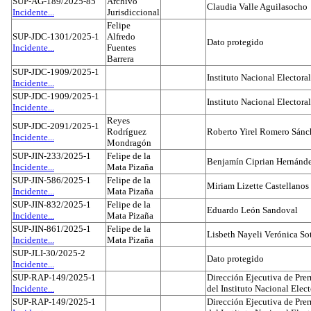
SUP-AG-189/2025-85
Archivo
Claudia Valle Aguilasocho
Incidente...
Jurisdiccional
Felipe
SUP-JDC-1301/2025-1
Alfredo
Dato protegido
Incidente...
Fuentes
Barrera
SUP-JDC-1909/2025-1
Instituto Nacional Electoral
Incidente...
SUP-JDC-1909/2025-1
Instituto Nacional Electoral
Incidente...
Reyes
SUP-JDC-2091/2025-1
Rodríguez
Roberto Yirel Romero Sánc
Incidente...
Mondragón
SUP-JIN-233/2025-1
Felipe de la
Benjamín Ciprian Hernánd
Incidente...
Mata Pizaña
SUP-JIN-586/2025-1
Felipe de la
Miriam Lizette Castellanos
Incidente...
Mata Pizaña
SUP-JIN-832/2025-1
Felipe de la
Eduardo León Sandoval
Incidente...
Mata Pizaña
SUP-JIN-861/2025-1
Felipe de la
Lisbeth Nayeli Verónica So
Incidente...
Mata Pizaña
SUP-JLI-30/2025-2
Dato protegido
Incidente...
SUP-RAP-149/2025-1
Dirección Ejecutiva de Prer
Incidente...
del Instituto Nacional Elect
SUP-RAP-149/2025-1
Dirección Ejecutiva de Prer