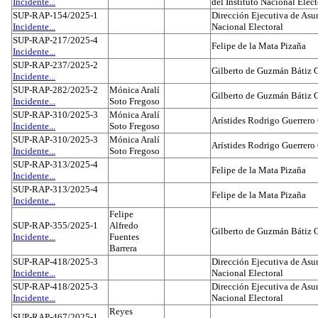
Incidente...
del Instituto Nacional Elect
SUP-RAP-154/2025-1
Dirección Ejecutiva de Asun
Incidente...
Nacional Electoral
SUP-RAP-217/2025-4
Felipe de la Mata Pizaña
Incidente...
SUP-RAP-237/2025-2
Gilberto de Guzmán Bátiz 
Incidente...
SUP-RAP-282/2025-2
Mónica Aralí
Gilberto de Guzmán Bátiz 
Incidente...
Soto Fregoso
SUP-RAP-310/2025-3
Mónica Aralí
Arístides Rodrigo Guerrero
Incidente...
Soto Fregoso
SUP-RAP-310/2025-3
Mónica Aralí
Arístides Rodrigo Guerrero
Incidente...
Soto Fregoso
SUP-RAP-313/2025-4
Felipe de la Mata Pizaña
Incidente...
SUP-RAP-313/2025-4
Felipe de la Mata Pizaña
Incidente...
Felipe
SUP-RAP-355/2025-1
Alfredo
Gilberto de Guzmán Bátiz 
Incidente...
Fuentes
Barrera
SUP-RAP-418/2025-3
Dirección Ejecutiva de Asun
Incidente...
Nacional Electoral
SUP-RAP-418/2025-3
Dirección Ejecutiva de Asun
Incidente...
Nacional Electoral
Reyes
SUP-RAP-467/2025-1