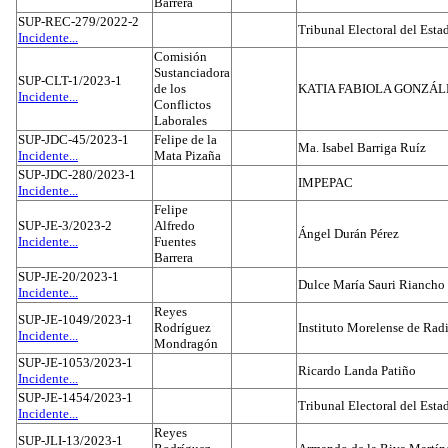
Barrera
SUP-REC-279/2022-2
Tribunal Electoral del Est
Incidente...
Comisión
Sustanciadora
SUP-CLT-1/2023-1
de los
KATIA FABIOLA GONZÁL
Incidente...
Conflictos
Laborales
SUP-JDC-45/2023-1
Felipe de la
Ma. Isabel Barriga Ruíz
Incidente...
Mata Pizaña
SUP-JDC-280/2023-1
IMPEPAC
Incidente...
Felipe
SUP-JE-3/2023-2
Alfredo
Ángel Durán Pérez
Incidente...
Fuentes
Barrera
SUP-JE-20/2023-1
Dulce María Sauri Riancho
Incidente...
Reyes
SUP-JE-1049/2023-1
Rodríguez
Instituto Morelense de Rad
Incidente...
Mondragón
SUP-JE-1053/2023-1
Ricardo Landa Patiño
Incidente...
SUP-JE-1454/2023-1
Tribunal Electoral del Esta
Incidente...
Reyes
SUP-JLI-13/2023-1