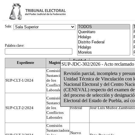
Sala:
Palabra clave:
Entidad
Expediente
Magistrado
SUP-JDC-302/2026 - Acto reclamado
Federativa
Comisión
Revisión parcial, incompleta y presunt
Sustanciadora
Unidad Técnica de Vinculación con lo
SUP-CLT-1/2024
de los
Federal
Juan José Serrato Velasco
Nacional Electoral y del Centro Naci
Conflictos
(CENEVAL) respecto del examen de co
Laborales
del proceso de selección y designación
Comisión
Electoral del Estado de Puebla, así c
Sustanciadora
SUP-CLT-2/2024
de los
Federal
José Luis Muñoz Zambrano
Conflictos
Laborales
Comisión
Sustanciadora
Nuevo