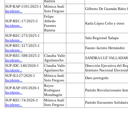
Barrera
SUP-RAP-1191/2025-1
Mónica Aralí
Gilberto De Guzmán Bátiz 
Incidente...
Soto Fregoso
Felipe
SUP-REC-17/2025-5
Alfredo
Karla López Celis y otros
Incidente...
Fuentes
Barrera
SUP-REC-273/2025-1
Sala Regional Xalapa
Incidente...
SUP-REC-317/2025-1
Fausto Jacinto Hernández
Incidente...
SUP-REC-588/2025-2
Claudia Valle
SANDRA LUZ VALLADAR
Incidente...
Aguilasocho
SUP-JDC-140/2026-1
Claudia Valle
Dirección Ejecutiva del Reg
Incidente...
Aguilasocho
Instituto Nacional Electoral
SUP-JLI-27/2026-1
Mónica Aralí
Dato protegido
Incidente...
Soto Fregoso
Reyes
SUP-RAP-105/2026-1
Rodríguez
Partido Revolucionario Inst
Incidente...
Mondragón
SUP-REC-74/2026-3
Mónica Aralí
Partido Encuentro Solidario
Incidente...
Soto Fregoso