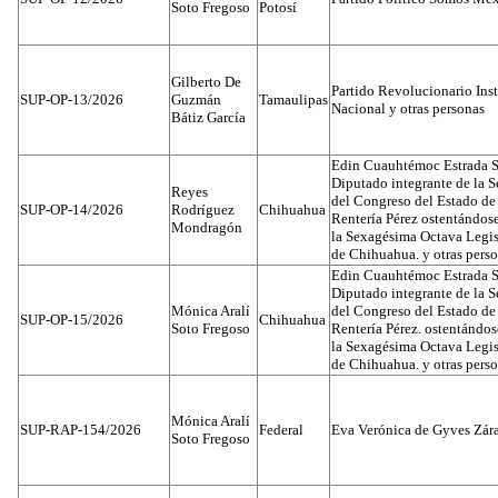
Soto Fregoso
Potosí
Gilberto De
Partido Revolucionario Inst
SUP-OP-13/2026
Guzmán
Tamaulipas
Nacional y otras personas
Bátiz García
Edin Cuauhtémoc Estrada S
Diputado integrante de la 
Reyes
del Congreso del Estado d
SUP-OP-14/2026
Rodríguez
Chihuahua
Rentería Pérez ostentándos
Mondragón
la Sexagésima Octava Legis
de Chihuahua. y otras pers
Edin Cuauhtémoc Estrada S
Diputado integrante de la 
Mónica Aralí
del Congreso del Estado d
SUP-OP-15/2026
Chihuahua
Soto Fregoso
Rentería Pérez. ostentándo
la Sexagésima Octava Legis
de Chihuahua. y otras pers
Mónica Aralí
SUP-RAP-154/2026
Federal
Eva Verónica de Gyves Zár
Soto Fregoso