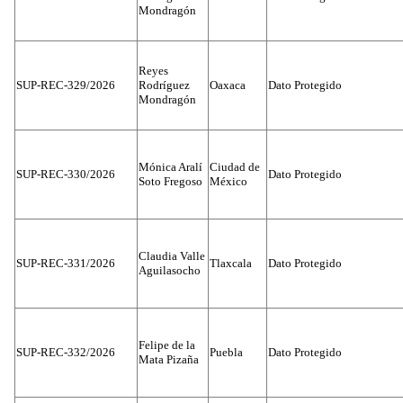
Mondragón
Reyes
SUP-REC-329/2026
Rodríguez
Oaxaca
Dato Protegido
Mondragón
Mónica Aralí
Ciudad de
SUP-REC-330/2026
Dato Protegido
Soto Fregoso
México
Claudia Valle
SUP-REC-331/2026
Tlaxcala
Dato Protegido
Aguilasocho
Felipe de la
SUP-REC-332/2026
Puebla
Dato Protegido
Mata Pizaña