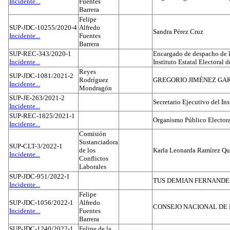
Incidente...
Fuentes
Barrera
Felipe
SUP-JDC-10255/2020-4
Alfredo
Sandra Pérez Cruz
Incidente...
Fuentes
Barrera
SUP-REC-343/2020-1
Encargado de despacho de la
Incidente...
Instituto Estatal Electoral 
Reyes
SUP-JDC-1081/2021-2
Rodríguez
GREGORIO JIMÉNEZ GA
Incidente...
Mondragón
SUP-JE-263/2021-2
Secretario Ejecutivo del Ins
Incidente...
SUP-REC-1825/2021-1
Organismo Público Electora
Incidente...
Comisión
Sustanciadora
SUP-CLT-3/2022-1
de los
Karla Leonarda Ramírez Qu
Incidente...
Conflictos
Laborales
SUP-JDC-951/2022-1
TUS DEMIAN FERNAND
Incidente...
Felipe
SUP-JDC-1056/2022-1
Alfredo
CONSEJO NACIONAL DE L
Incidente...
Fuentes
Barrera
SUP-JDC-1240/2022-1
Felipe de la