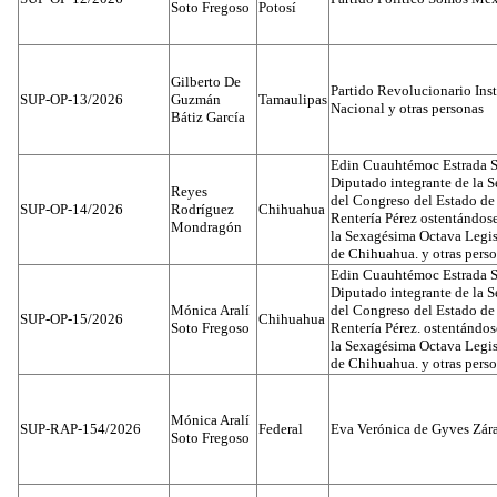
Soto Fregoso
Potosí
Gilberto De
Partido Revolucionario Inst
SUP-OP-13/2026
Guzmán
Tamaulipas
Nacional y otras personas
Bátiz García
Edin Cuauhtémoc Estrada S
Diputado integrante de la 
Reyes
del Congreso del Estado d
SUP-OP-14/2026
Rodríguez
Chihuahua
Rentería Pérez ostentándos
Mondragón
la Sexagésima Octava Legis
de Chihuahua. y otras pers
Edin Cuauhtémoc Estrada S
Diputado integrante de la 
Mónica Aralí
del Congreso del Estado d
SUP-OP-15/2026
Chihuahua
Soto Fregoso
Rentería Pérez. ostentándo
la Sexagésima Octava Legis
de Chihuahua. y otras pers
Mónica Aralí
SUP-RAP-154/2026
Federal
Eva Verónica de Gyves Zár
Soto Fregoso