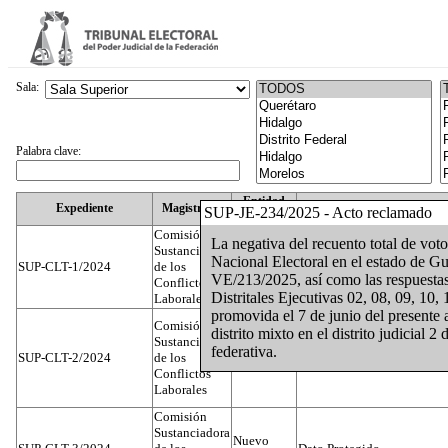
Sala:
Palabra clave:
Entidad
Expediente
Magistrado
SUP-JE-234/2025 - Acto reclamado
Federativa
Comisión
La negativa del recuento total de voto
Sustanciadora
Nacional Electoral en el estado de 
SUP-CLT-1/2024
de los
Federal
Juan José Serrato Velasco
VE/213/2025, así como las respuestas
Conflictos
Distritales Ejecutivas 02, 08, 09, 10, 
Laborales
promovida el 7 de junio del presente a
Comisión
distrito mixto en el distrito judicial 
Sustanciadora
federativa.
SUP-CLT-2/2024
de los
Federal
José Luis Muñoz Zambrano
Conflictos
Laborales
Comisión
Sustanciadora
Nuevo