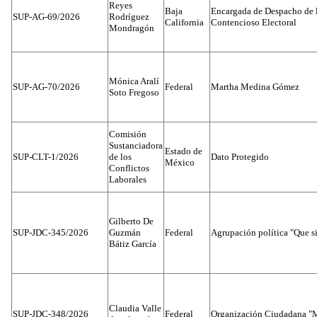
Reyes
Baja
Encargada de Despacho de 
SUP-AG-69/2026
Rodríguez
California
Contencioso Electoral
Mondragón
Mónica Aralí
SUP-AG-70/2026
Federal
Martha Medina Gómez
Soto Fregoso
Comisión
Sustanciadora
Estado de
SUP-CLT-1/2026
de los
Dato Protegido
México
Conflictos
Laborales
Gilberto De
SUP-JDC-345/2026
Guzmán
Federal
Agrupación política "Que s
Bátiz García
Claudia Valle
SUP-JDC-348/2026
Federal
Organización Ciudadana "M