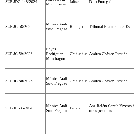
SUP-JDC-448/2026
Jalisco
Dato Protegido
Mata Pizaña
Mónica Aralí
SUP-JG-58/2026
Hidalgo
Tribunal Electoral del Esta
Soto Fregoso
Reyes
SUP-JG-59/2026
Rodríguez
Chihuahua
Andrea Chávez Treviño
Mondragón
Mónica Aralí
SUP-JG-60/2026
Chihuahua
Andrea Chávez Treviño
Soto Fregoso
Mónica Aralí
Ana Belém García Viveros,
SUP-JLI-35/2026
Federal
Soto Fregoso
otras personas