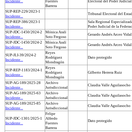
Incidente...
Fuentes
Electoral del Poder Judicial
Barrera
SUP-REP-229/2023-1
Tribunal Electoral del Est
Incidente...
SUP-REP-386/2023-1
Sala Regional Especializada
Incidente...
Poder Judicial de la Federa
SUP-JDC-1450/2024-2
Mónica Aralí
Gerardo Andrés Arceo Vidal
Incidente...
Soto Fregoso
SUP-JDC-1450/2024-2
Mónica Aralí
Gerardo Andrés Arceo Vidal
Incidente...
Soto Fregoso
Reyes
SUP-JLI-39/2024-2
Rodríguez
Dato protegido
Incidente...
Mondragón
Reyes
SUP-REP-1183/2024-1
Rodríguez
Gilberto Herrera Ruiz
Incidente...
Mondragón
SUP-AG-189/2025-28
Archivo
Claudia Valle Aguilasocho
Incidente...
Jurisdiccional
SUP-AG-189/2025-63
Archivo
Claudia Valle Aguilasocho
Incidente...
Jurisdiccional
SUP-AG-189/2025-85
Archivo
Claudia Valle Aguilasocho
Incidente...
Jurisdiccional
Felipe
SUP-JDC-1301/2025-1
Alfredo
Dato protegido
Incidente...
Fuentes
Barrera