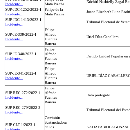
Xóchitl Nashielly Zagal Ra
Incidente...
Mata Pizaña
SUP-JDC-1252/2022-1
Felipe de la
Juana Elizabeth Luna Rodr
Incidente...
Mata Pizaña
SUP-JDC-1413/2022-1
Tribunal Electoral de Verac
Incidente...
Felipe
SUP-JE-339/2022-1
Alfredo
Uriel Díaz Caballero
Incidente...
Fuentes
Barrera
Felipe
SUP-JE-340/2022-1
Alfredo
Partido Unidad Popular en 
Incidente...
Fuentes
Barrera
Felipe
SUP-JE-341/2022-1
Alfredo
URIEL DÍAZ CABALLER
Incidente...
Fuentes
Barrera
Felipe
SUP-REC-272/2022-1
Alfredo
Dato protegido
Incidente...
Fuentes
Barrera
SUP-REC-279/2022-2
Tribunal Electoral del Est
Incidente...
Comisión
Sustanciadora
SUP-CLT-1/2023-1
de los
KATIA FABIOLA GONZÁL
Incidente...