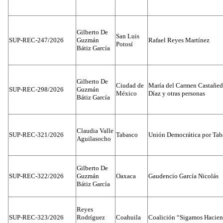
Gilberto De
San Luis
SUP-REC-247/2026
Guzmán
Rafael Reyes Martínez
Potosí
Bátiz García
Gilberto De
Ciudad de
María del Carmen Castañed
SUP-REC-298/2026
Guzmán
México
Díaz y otras personas
Bátiz García
Claudia Valle
SUP-REC-321/2026
Tabasco
Unión Democrática por Tab
Aguilasocho
Gilberto De
SUP-REC-322/2026
Guzmán
Oaxaca
Gaudencio García Nicolás
Bátiz García
Reyes
SUP-REC-323/2026
Rodríguez
Coahuila
Coalición “Sigamos Hacien