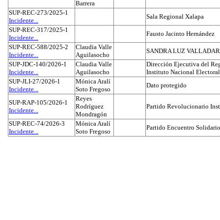
Barrera
SUP-REC-273/2025-1
Sala Regional Xalapa
Incidente...
SUP-REC-317/2025-1
Fausto Jacinto Hernández
Incidente...
SUP-REC-588/2025-2
Claudia Valle
SANDRA LUZ VALLADAR
Incidente...
Aguilasocho
SUP-JDC-140/2026-1
Claudia Valle
Dirección Ejecutiva del Reg
Incidente...
Aguilasocho
Instituto Nacional Electoral
SUP-JLI-27/2026-1
Mónica Aralí
Dato protegido
Incidente...
Soto Fregoso
Reyes
SUP-RAP-105/2026-1
Rodríguez
Partido Revolucionario Inst
Incidente...
Mondragón
SUP-REC-74/2026-3
Mónica Aralí
Partido Encuentro Solidario
Incidente...
Soto Fregoso