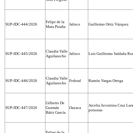
Felipe de la
SUP-JDC-444/2026
Jalisco
Guillermo Ortiz Vázquez
Mata Pizaña
Claudia Valle
SUP-JDC-445/2026
Jalisco
Luis Guillermo Saldaña Ro
Aguilasocho
Claudia Valle
SUP-JDC-446/2026
Federal
Ramón Vargas Ortega
Aguilasocho
Gilberto De
Arcelia Juventina Cruz Lara
SUP-JDC-447/2026
Guzmán
Oaxaca
personas
Bátiz García
Felipe de la