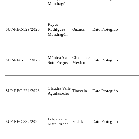
Mondragón
Reyes
SUP-REC-329/2026
Rodríguez
Oaxaca
Dato Protegido
Mondragón
Mónica Aralí
Ciudad de
SUP-REC-330/2026
Dato Protegido
Soto Fregoso
México
Claudia Valle
SUP-REC-331/2026
Tlaxcala
Dato Protegido
Aguilasocho
Felipe de la
SUP-REC-332/2026
Puebla
Dato Protegido
Mata Pizaña