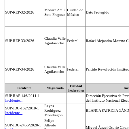
Mónica Aralí
Ciudad de
SUP-REP-32/2026
Dato Protegido
Soto Fregoso
México
Claudia Valle
SUP-REP-33/2026
Federal
Rafael Alejandro Moreno C
Aguilasocho
Claudia Valle
SUP-REP-34/2026
Federal
Partido Revolución Institu
Aguilasocho
Entidad
Incidente
Magistrado
Inc
Federativa
SUP-RAP-146/2011-1
Dirección Ejecutiva de Prer
Incidente...
del Instituto Nacional Elect
Reyes
SUP-JDC-162/2019-1
Rodríguez
BLANCA PATRICIA GÁN
Incidente...
Mondragón
Felipe
SUP-JDC-2456/2020-1
Alfredo
Miguel Ángel Osorio Chong