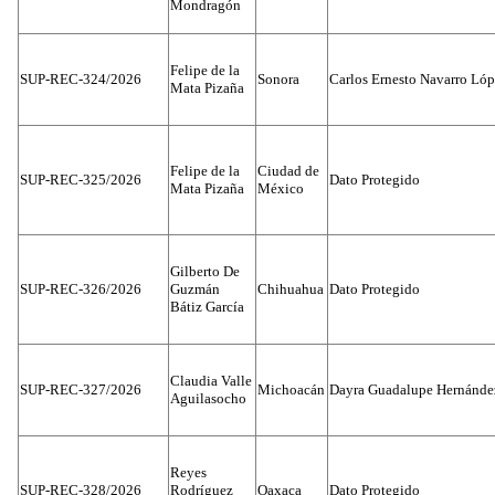
Mondragón
Felipe de la
SUP-REC-324/2026
Sonora
Carlos Ernesto Navarro Ló
Mata Pizaña
Felipe de la
Ciudad de
SUP-REC-325/2026
Dato Protegido
Mata Pizaña
México
Gilberto De
SUP-REC-326/2026
Guzmán
Chihuahua
Dato Protegido
Bátiz García
Claudia Valle
SUP-REC-327/2026
Michoacán
Dayra Guadalupe Hernánde
Aguilasocho
Reyes
SUP-REC-328/2026
Rodríguez
Oaxaca
Dato Protegido