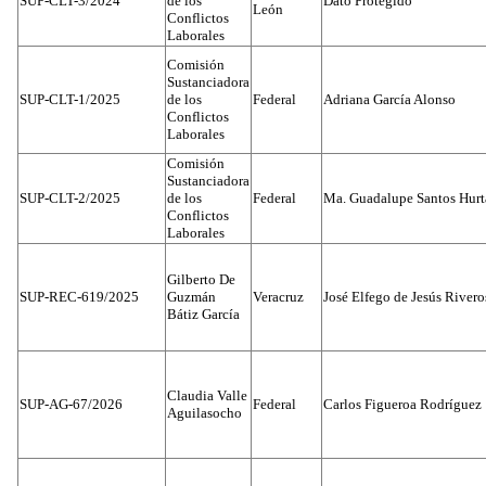
SUP-CLT-3/2024
de los
Dato Protegido
León
Conflictos
Laborales
Comisión
Sustanciadora
SUP-CLT-1/2025
de los
Federal
Adriana García Alonso
Conflictos
Laborales
Comisión
Sustanciadora
SUP-CLT-2/2025
de los
Federal
Ma. Guadalupe Santos Hur
Conflictos
Laborales
Gilberto De
SUP-REC-619/2025
Guzmán
Veracruz
José Elfego de Jesús River
Bátiz García
Claudia Valle
SUP-AG-67/2026
Federal
Carlos Figueroa Rodríguez
Aguilasocho