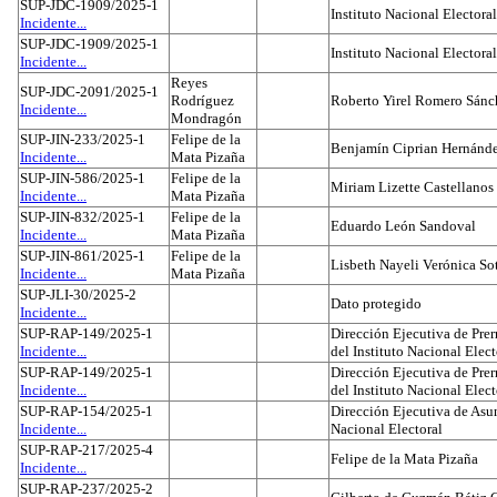
SUP-JDC-1909/2025-1
Instituto Nacional Electoral
Incidente...
SUP-JDC-1909/2025-1
Instituto Nacional Electoral
Incidente...
Reyes
SUP-JDC-2091/2025-1
Rodríguez
Roberto Yirel Romero Sánc
Incidente...
Mondragón
SUP-JIN-233/2025-1
Felipe de la
Benjamín Ciprian Hernánd
Incidente...
Mata Pizaña
SUP-JIN-586/2025-1
Felipe de la
Miriam Lizette Castellanos
Incidente...
Mata Pizaña
SUP-JIN-832/2025-1
Felipe de la
Eduardo León Sandoval
Incidente...
Mata Pizaña
SUP-JIN-861/2025-1
Felipe de la
Lisbeth Nayeli Verónica So
Incidente...
Mata Pizaña
SUP-JLI-30/2025-2
Dato protegido
Incidente...
SUP-RAP-149/2025-1
Dirección Ejecutiva de Prer
Incidente...
del Instituto Nacional Elect
SUP-RAP-149/2025-1
Dirección Ejecutiva de Prer
Incidente...
del Instituto Nacional Elect
SUP-RAP-154/2025-1
Dirección Ejecutiva de Asun
Incidente...
Nacional Electoral
SUP-RAP-217/2025-4
Felipe de la Mata Pizaña
Incidente...
SUP-RAP-237/2025-2