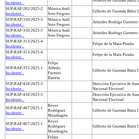
Gilberto de Guzmán Bátiz 
Incidente...
SUP-RAP-282/2025-2
Mónica Aralí
Gilberto de Guzmán Bátiz 
Incidente...
Soto Fregoso
SUP-RAP-310/2025-3
Mónica Aralí
Arístides Rodrigo Guerrero
Incidente...
Soto Fregoso
SUP-RAP-310/2025-3
Mónica Aralí
Arístides Rodrigo Guerrero
Incidente...
Soto Fregoso
SUP-RAP-313/2025-4
Felipe de la Mata Pizaña
Incidente...
SUP-RAP-313/2025-4
Felipe de la Mata Pizaña
Incidente...
Felipe
SUP-RAP-355/2025-1
Alfredo
Gilberto de Guzmán Bátiz 
Incidente...
Fuentes
Barrera
SUP-RAP-418/2025-3
Dirección Ejecutiva de Asun
Incidente...
Nacional Electoral
SUP-RAP-418/2025-3
Dirección Ejecutiva de Asun
Incidente...
Nacional Electoral
Reyes
SUP-RAP-467/2025-1
Rodríguez
Gilberto de Guzmán Batiz 
Incidente...
Mondragón
Reyes
SUP-RAP-467/2025-1
Rodríguez
Gilberto de Guzmán Batiz 
Incidente...
Mondragón
Felipe