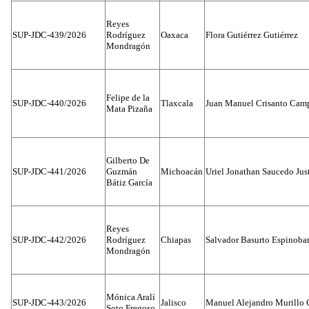
Reyes
SUP-JDC-439/2026
Rodríguez
Oaxaca
Flora Gutiérrez Gutiérrez
Mondragón
Felipe de la
SUP-JDC-440/2026
Tlaxcala
Juan Manuel Crisanto Cam
Mata Pizaña
Gilberto De
SUP-JDC-441/2026
Guzmán
Michoacán
Uriel Jonathan Saucedo Jus
Bátiz García
Reyes
SUP-JDC-442/2026
Rodríguez
Chiapas
Salvador Basurto Espinobar
Mondragón
Mónica Aralí
SUP-JDC-443/2026
Jalisco
Manuel Alejandro Murillo G
Soto Fregoso