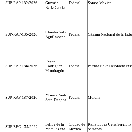
SUP-RAP-182/2026
Guzmán
Federal
Somos México
Bátiz García
Claudia Valle
SUP-RAP-185/2026
Federal
Cámara Nacional de la Indus
Aguilasocho
Reyes
SUP-RAP-186/2026
Rodríguez
Federal
Partido Revolucionario Inst
Mondragón
Mónica Aralí
SUP-RAP-187/2026
Federal
Morena
Soto Fregoso
Felipe de la
Ciudad de
Karla López Celis,Sergio I
SUP-REC-155/2026
Mata Pizaña
México
personas