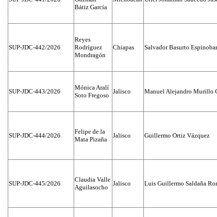
Bátiz García
Reyes
SUP-JDC-442/2026
Rodríguez
Chiapas
Salvador Basurto Espinobar
Mondragón
Mónica Aralí
SUP-JDC-443/2026
Jalisco
Manuel Alejandro Murillo G
Soto Fregoso
Felipe de la
SUP-JDC-444/2026
Jalisco
Guillermo Ortiz Vázquez
Mata Pizaña
Claudia Valle
SUP-JDC-445/2026
Jalisco
Luis Guillermo Saldaña Ro
Aguilasocho