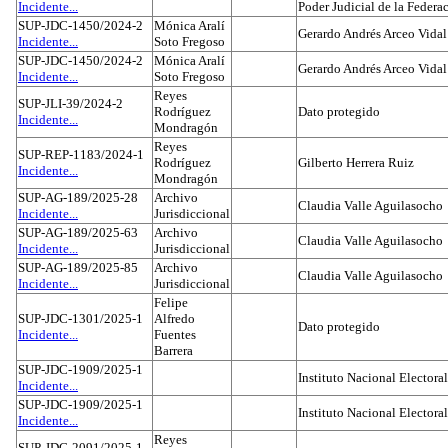
Incidente...
Poder Judicial de la Federa
SUP-JDC-1450/2024-2
Mónica Aralí
Gerardo Andrés Arceo Vidal
Incidente...
Soto Fregoso
SUP-JDC-1450/2024-2
Mónica Aralí
Gerardo Andrés Arceo Vidal
Incidente...
Soto Fregoso
Reyes
SUP-JLI-39/2024-2
Rodríguez
Dato protegido
Incidente...
Mondragón
Reyes
SUP-REP-1183/2024-1
Rodríguez
Gilberto Herrera Ruiz
Incidente...
Mondragón
SUP-AG-189/2025-28
Archivo
Claudia Valle Aguilasocho
Incidente...
Jurisdiccional
SUP-AG-189/2025-63
Archivo
Claudia Valle Aguilasocho
Incidente...
Jurisdiccional
SUP-AG-189/2025-85
Archivo
Claudia Valle Aguilasocho
Incidente...
Jurisdiccional
Felipe
SUP-JDC-1301/2025-1
Alfredo
Dato protegido
Incidente...
Fuentes
Barrera
SUP-JDC-1909/2025-1
Instituto Nacional Electoral
Incidente...
SUP-JDC-1909/2025-1
Instituto Nacional Electoral
Incidente...
Reyes
SUP-JDC-2091/2025-1