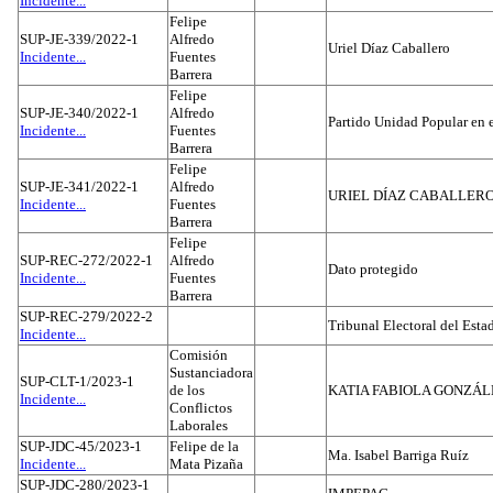
Incidente...
Felipe
SUP-JE-339/2022-1
Alfredo
Uriel Díaz Caballero
Incidente...
Fuentes
Barrera
Felipe
SUP-JE-340/2022-1
Alfredo
Partido Unidad Popular en 
Incidente...
Fuentes
Barrera
Felipe
SUP-JE-341/2022-1
Alfredo
URIEL DÍAZ CABALLER
Incidente...
Fuentes
Barrera
Felipe
SUP-REC-272/2022-1
Alfredo
Dato protegido
Incidente...
Fuentes
Barrera
SUP-REC-279/2022-2
Tribunal Electoral del Est
Incidente...
Comisión
Sustanciadora
SUP-CLT-1/2023-1
de los
KATIA FABIOLA GONZÁL
Incidente...
Conflictos
Laborales
SUP-JDC-45/2023-1
Felipe de la
Ma. Isabel Barriga Ruíz
Incidente...
Mata Pizaña
SUP-JDC-280/2023-1