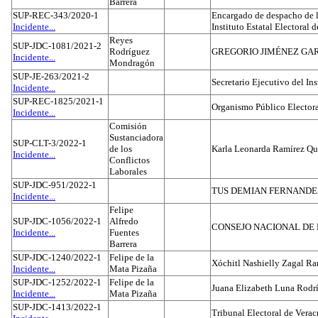
Barrera
SUP-REC-343/2020-1
Encargado de despacho de la
Incidente...
Instituto Estatal Electoral 
Reyes
SUP-JDC-1081/2021-2
Rodríguez
GREGORIO JIMÉNEZ GA
Incidente...
Mondragón
SUP-JE-263/2021-2
Secretario Ejecutivo del Ins
Incidente...
SUP-REC-1825/2021-1
Organismo Público Electora
Incidente...
Comisión
Sustanciadora
SUP-CLT-3/2022-1
de los
Karla Leonarda Ramírez Qu
Incidente...
Conflictos
Laborales
SUP-JDC-951/2022-1
TUS DEMIAN FERNAND
Incidente...
Felipe
SUP-JDC-1056/2022-1
Alfredo
CONSEJO NACIONAL DE L
Incidente...
Fuentes
Barrera
SUP-JDC-1240/2022-1
Felipe de la
Xóchitl Nashielly Zagal Ra
Incidente...
Mata Pizaña
SUP-JDC-1252/2022-1
Felipe de la
Juana Elizabeth Luna Rodr
Incidente...
Mata Pizaña
SUP-JDC-1413/2022-1
Tribunal Electoral de Verac