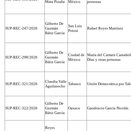
Mata Pizaña
México
personas
Gilberto De
San Luis
SUP-REC-247/2026
Guzmán
Rafael Reyes Martínez
Potosí
Bátiz García
Gilberto De
Ciudad de
María del Carmen Castañed
SUP-REC-298/2026
Guzmán
México
Díaz y otras personas
Bátiz García
Claudia Valle
SUP-REC-321/2026
Tabasco
Unión Democrática por Tab
Aguilasocho
Gilberto De
SUP-REC-322/2026
Guzmán
Oaxaca
Gaudencio García Nicolás
Bátiz García
Reyes