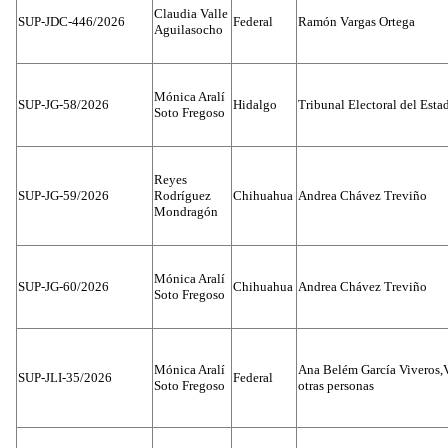
Claudia Valle
SUP-JDC-446/2026
Federal
Ramón Vargas Ortega
Aguilasocho
Mónica Aralí
SUP-JG-58/2026
Hidalgo
Tribunal Electoral del Esta
Soto Fregoso
Reyes
SUP-JG-59/2026
Rodríguez
Chihuahua
Andrea Chávez Treviño
Mondragón
Mónica Aralí
SUP-JG-60/2026
Chihuahua
Andrea Chávez Treviño
Soto Fregoso
Mónica Aralí
Ana Belém García Viveros,
SUP-JLI-35/2026
Federal
Soto Fregoso
otras personas