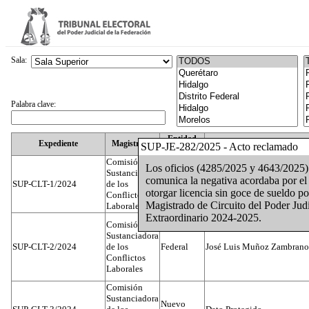
Sala:
Palabra clave:
Entidad
Expediente
Magistrado
SUP-JE-282/2025 - Acto reclamado
Federativa
Comisión
Los oficios (4285/2025 y 4643/2025) d
Sustanciadora
comunica la negativa acordaba por el 
SUP-CLT-1/2024
de los
Federal
Juan José Serrato Velasco
otorgar licencia sin goce de sueldo p
Conflictos
Magistrado de Circuito del Poder Judi
Laborales
Extraordinario 2024-2025.
Comisión
Sustanciadora
SUP-CLT-2/2024
de los
Federal
José Luis Muñoz Zambrano
Conflictos
Laborales
Comisión
Sustanciadora
Nuevo