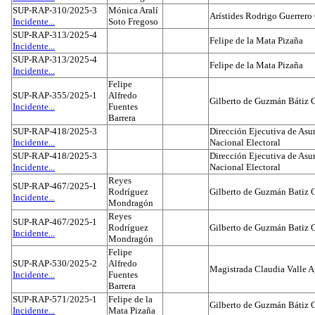
SUP-RAP-310/2025-3
Mónica Aralí
Arístides Rodrigo Guerrero
Incidente...
Soto Fregoso
SUP-RAP-313/2025-4
Felipe de la Mata Pizaña
Incidente...
SUP-RAP-313/2025-4
Felipe de la Mata Pizaña
Incidente...
Felipe
SUP-RAP-355/2025-1
Alfredo
Gilberto de Guzmán Bátiz 
Incidente...
Fuentes
Barrera
SUP-RAP-418/2025-3
Dirección Ejecutiva de Asun
Incidente...
Nacional Electoral
SUP-RAP-418/2025-3
Dirección Ejecutiva de Asun
Incidente...
Nacional Electoral
Reyes
SUP-RAP-467/2025-1
Rodríguez
Gilberto de Guzmán Batiz 
Incidente...
Mondragón
Reyes
SUP-RAP-467/2025-1
Rodríguez
Gilberto de Guzmán Batiz 
Incidente...
Mondragón
Felipe
SUP-RAP-530/2025-2
Alfredo
Magistrada Claudia Valle 
Incidente...
Fuentes
Barrera
SUP-RAP-571/2025-1
Felipe de la
Gilberto de Guzmán Bátiz 
Incidente...
Mata Pizaña