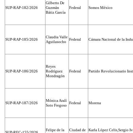
Gilberto De
SUP-RAP-182/2026
Guzmán
Federal
Somos México
Bátiz García
Claudia Valle
SUP-RAP-185/2026
Federal
Cámara Nacional de la Indus
Aguilasocho
Reyes
SUP-RAP-186/2026
Rodríguez
Federal
Partido Revolucionario Inst
Mondragón
Mónica Aralí
SUP-RAP-187/2026
Federal
Morena
Soto Fregoso
Felipe de la
Ciudad de
Karla López Celis,Sergio I
SUP-REC-155/2026