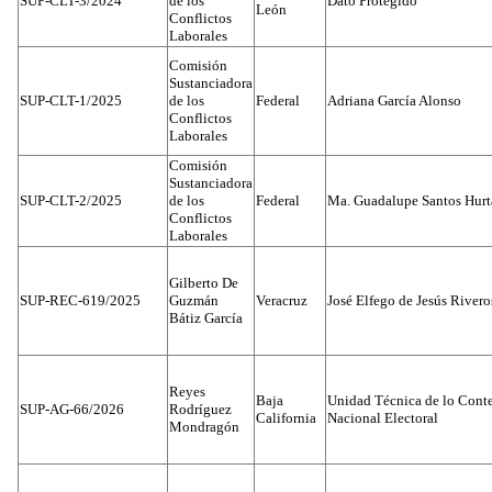
SUP-CLT-3/2024
de los
Dato Protegido
León
Conflictos
Laborales
Comisión
Sustanciadora
SUP-CLT-1/2025
de los
Federal
Adriana García Alonso
Conflictos
Laborales
Comisión
Sustanciadora
SUP-CLT-2/2025
de los
Federal
Ma. Guadalupe Santos Hur
Conflictos
Laborales
Gilberto De
SUP-REC-619/2025
Guzmán
Veracruz
José Elfego de Jesús River
Bátiz García
Reyes
Baja
Unidad Técnica de lo Conten
SUP-AG-66/2026
Rodríguez
California
Nacional Electoral
Mondragón