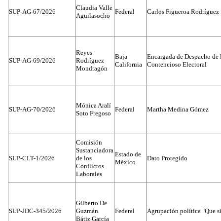
Claudia Valle
SUP-AG-67/2026
Federal
Carlos Figueroa Rodríguez
Aguilasocho
Reyes
Baja
Encargada de Despacho de 
SUP-AG-69/2026
Rodríguez
California
Contencioso Electoral
Mondragón
Mónica Aralí
SUP-AG-70/2026
Federal
Martha Medina Gómez
Soto Fregoso
Comisión
Sustanciadora
Estado de
SUP-CLT-1/2026
de los
Dato Protegido
México
Conflictos
Laborales
Gilberto De
SUP-JDC-345/2026
Guzmán
Federal
Agrupación política "Que s
Bátiz García