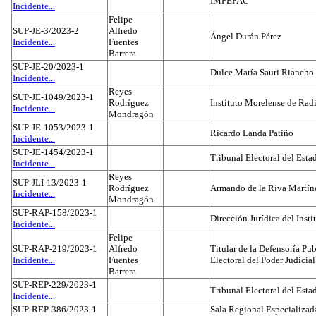
IMPEPAC
Incidente...
Felipe
SUP-JE-3/2023-2
Alfredo
Ángel Durán Pérez
Incidente...
Fuentes
Barrera
SUP-JE-20/2023-1
Dulce María Sauri Riancho
Incidente...
Reyes
SUP-JE-1049/2023-1
Rodríguez
Instituto Morelense de Rad
Incidente...
Mondragón
SUP-JE-1053/2023-1
Ricardo Landa Patiño
Incidente...
SUP-JE-1454/2023-1
Tribunal Electoral del Esta
Incidente...
Reyes
SUP-JLI-13/2023-1
Rodríguez
Armando de la Riva Martín
Incidente...
Mondragón
SUP-RAP-158/2023-1
Dirección Jurídica del Insti
Incidente...
Felipe
SUP-RAP-219/2023-1
Alfredo
Titular de la Defensoría Pub
Incidente...
Fuentes
Electoral del Poder Judicial
Barrera
SUP-REP-229/2023-1
Tribunal Electoral del Est
Incidente...
SUP-REP-386/2023-1
Sala Regional Especializada