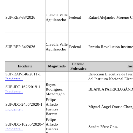
Claudia Valle
SUP-REP-33/2026
Federal
Rafael Alejandro Moreno C
Aguilasocho
Claudia Valle
SUP-REP-34/2026
Federal
Partido Revolución Institu
Aguilasocho
Entidad
Incidente
Magistrado
Inc
Federativa
SUP-RAP-146/2011-1
Dirección Ejecutiva de Prer
Incidente...
del Instituto Nacional Elect
Reyes
SUP-JDC-162/2019-1
Rodríguez
BLANCA PATRICIA GÁN
Incidente...
Mondragón
Felipe
SUP-JDC-2456/2020-1
Alfredo
Miguel Ángel Osorio Chong
Incidente...
Fuentes
Barrera
Felipe
SUP-JDC-10255/2020-4
Alfredo
Sandra Pérez Cruz
Incidente...
Fuentes