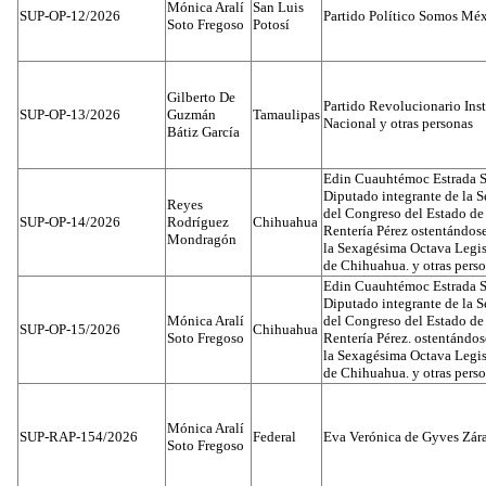
Mónica Aralí
San Luis
SUP-OP-12/2026
Partido Político Somos Méx
Soto Fregoso
Potosí
Gilberto De
Partido Revolucionario Inst
SUP-OP-13/2026
Guzmán
Tamaulipas
Nacional y otras personas
Bátiz García
Edin Cuauhtémoc Estrada S
Diputado integrante de la 
Reyes
del Congreso del Estado d
SUP-OP-14/2026
Rodríguez
Chihuahua
Rentería Pérez ostentándos
Mondragón
la Sexagésima Octava Legis
de Chihuahua. y otras pers
Edin Cuauhtémoc Estrada S
Diputado integrante de la 
Mónica Aralí
del Congreso del Estado d
SUP-OP-15/2026
Chihuahua
Soto Fregoso
Rentería Pérez. ostentándo
la Sexagésima Octava Legis
de Chihuahua. y otras pers
Mónica Aralí
SUP-RAP-154/2026
Federal
Eva Verónica de Gyves Zár
Soto Fregoso