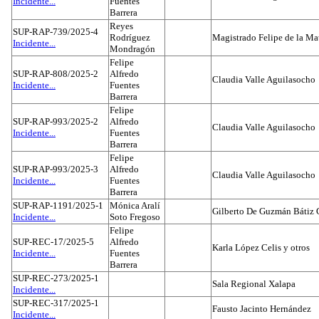
Incidente...
Fuentes
Barrera
Reyes
SUP-RAP-739/2025-4
Rodríguez
Magistrado Felipe de la Ma
Incidente...
Mondragón
Felipe
SUP-RAP-808/2025-2
Alfredo
Claudia Valle Aguilasocho
Incidente...
Fuentes
Barrera
Felipe
SUP-RAP-993/2025-2
Alfredo
Claudia Valle Aguilasocho
Incidente...
Fuentes
Barrera
Felipe
SUP-RAP-993/2025-3
Alfredo
Claudia Valle Aguilasocho
Incidente...
Fuentes
Barrera
SUP-RAP-1191/2025-1
Mónica Aralí
Gilberto De Guzmán Bátiz 
Incidente...
Soto Fregoso
Felipe
SUP-REC-17/2025-5
Alfredo
Karla López Celis y otros
Incidente...
Fuentes
Barrera
SUP-REC-273/2025-1
Sala Regional Xalapa
Incidente...
SUP-REC-317/2025-1
Fausto Jacinto Hernández
Incidente...