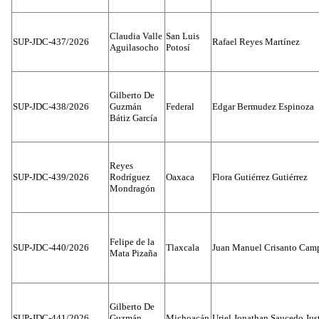
Claudia Valle
San Luis
SUP-JDC-437/2026
Rafael Reyes Martínez
Aguilasocho
Potosí
Gilberto De
SUP-JDC-438/2026
Guzmán
Federal
Edgar Bermudez Espinoza
Bátiz García
Reyes
SUP-JDC-439/2026
Rodríguez
Oaxaca
Flora Gutiérrez Gutiérrez
Mondragón
Felipe de la
SUP-JDC-440/2026
Tlaxcala
Juan Manuel Crisanto Cam
Mata Pizaña
Gilberto De
SUP-JDC-441/2026
Guzmán
Michoacán
Uriel Jonathan Saucedo Jus