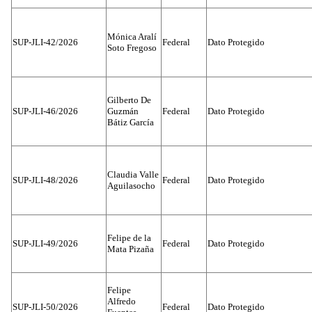
Mónica Aralí
SUP-JLI-42/2026
Federal
Dato Protegido
Soto Fregoso
Gilberto De
SUP-JLI-46/2026
Guzmán
Federal
Dato Protegido
Bátiz García
Claudia Valle
SUP-JLI-48/2026
Federal
Dato Protegido
Aguilasocho
Felipe de la
SUP-JLI-49/2026
Federal
Dato Protegido
Mata Pizaña
Felipe
Alfredo
SUP-JLI-50/2026
Federal
Dato Protegido