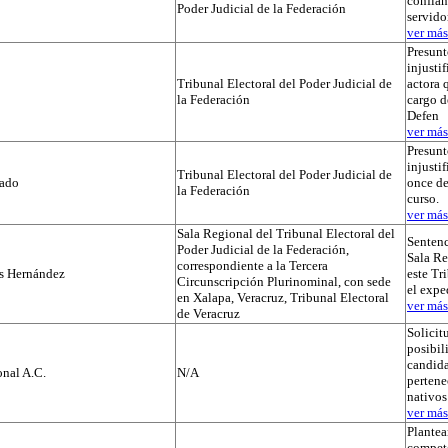
confian
Poder Judicial de la Federación
servido
ver más.
Presunt
injustif
Tribunal Electoral del Poder Judicial de
actora 
la Federación
cargo d
Defen
ver más.
Presunt
injusti
Tribunal Electoral del Poder Judicial de
tado
once de
la Federación
curso.
ver más.
Sala Regional del Tribunal Electoral del
Sentenc
Poder Judicial de la Federación,
Sala Re
correspondiente a la Tercera
os Hernández
este Tr
Circunscripción Plurinominal, con sede
el exp
en Xalapa, Veracruz, Tribunal Electoral
ver más.
de Veracruz
Solicit
posibil
candida
nal A.C.
N/A
pertene
nativos
ver más.
Plante
compet