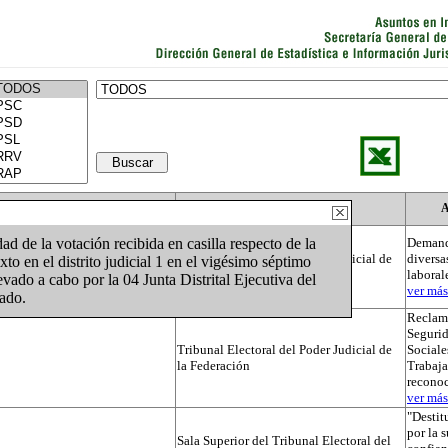
Actor
Autoridad
A
idad de la votación recibida en casilla respecto de la
Demand
Tribunal Electoral del Poder Judicial de
diversa
ixto en el distrito judicial 1 en el vigésimo séptimo
la Federación
laboral
evado a cabo por la 04 Junta Distrital Ejecutiva del
ver más.
tado.
Reclama
Segurid
Tribunal Electoral del Poder Judicial de
Sociale
la Federación
Trabaja
recono
ver más.
"Destit
por la 
Sala Superior del Tribunal Electoral del