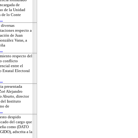
encargada de
o de la Unidad
 de lo Conte
..
 diversas
taciones respecto a
sación de Juan
onzález Varas, a
eña
..
miento respecto del
o conflicto
ncial entre el
o Estatal Electoral
..
ia presentada
Zoé Alejandro
 Aburto, director
 del Instituto
no de
..
esto despido
ficado del cargo que
eña como (DATO
DO), adscrita a la