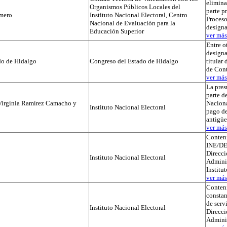
elimina
Organismos Públicos Locales del
parte p
mero
Instituto Nacional Electoral, Centro
Proceso
Nacional de Evaluación para la
designa
Educación Superior
ver más.
Entre o
designa
do de Hidalgo
Congreso del Estado de Hidalgo
titular
de Cont
ver más.
La pres
parte de
Virginia Ramírez Camacho y
Naciona
Instituto Nacional Electoral
pago de
antigü
ver más.
Conteni
INE/DE
Direcci
Instituto Nacional Electoral
Adminis
Institu
ver más.
Conteni
constan
de serv
Instituto Nacional Electoral
Direcci
Admini