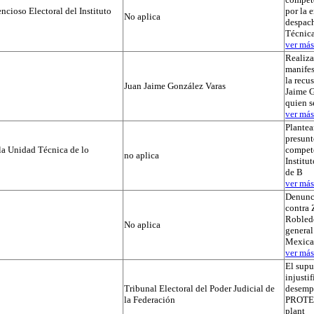
cioso Electoral del Instituto
por la 
No aplica
despach
Técnica
ver más.
Realiza
manifes
la recu
Juan Jaime González Varas
Jaime G
quien s
ver más.
Plantea
presunt
la Unidad Técnica de lo
compete
no aplica
Institut
de B
ver más.
Denunc
contra 
Robledo
No aplica
general
Mexica
ver más.
El supu
injusti
Tribunal Electoral del Poder Judicial de
desemp
la Federación
PROTEGI
plant