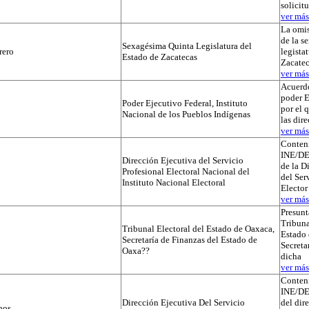
solicit
ver más.
La omis
de la s
Sexagésima Quinta Legislatura del
rero
legista
Estado de Zacatecas
Zacatec
ver más.
Acuerdo
poder E
Poder Ejecutivo Federal, Instituto
por el 
Nacional de los Pueblos Indígenas
las dir
ver más.
Conteni
INE/D
Dirección Ejecutiva del Servicio
de la D
Profesional Electoral Nacional del
del Ser
Instituto Nacional Electoral
Elector
ver más.
Presunt
Tribuna
Tribunal Electoral del Estado de Oaxaca,
Estado 
Secretaría de Finanzas del Estado de
Secreta
Oaxa??
dicha
ver más.
Conteni
INE/D
Dirección Ejecutiva Del Servicio
del dir
pos