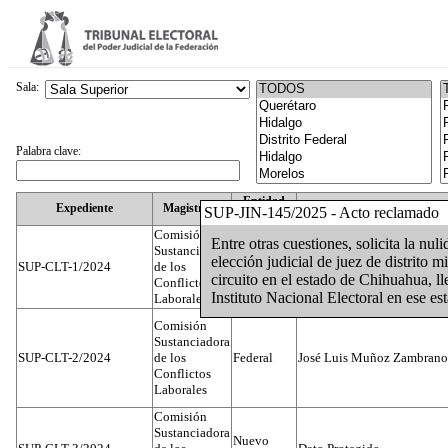
Sala:
Palabra clave:
Entidad
Expediente
Magistrado
SUP-JIN-145/2025 - Acto reclamado
Federativa
Comisión
Entre otras cuestiones, solicita la nul
Sustanciadora
elección judicial de juez de distrito m
SUP-CLT-1/2024
de los
Federal
Juan José Serrato Velasco
circuito en el estado de Chihuahua, ll
Conflictos
Instituto Nacional Electoral en ese es
Laborales
Comisión
Sustanciadora
SUP-CLT-2/2024
de los
Federal
José Luis Muñoz Zambrano
Conflictos
Laborales
Comisión
Sustanciadora
Nuevo