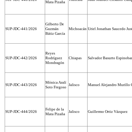
Mata Pizaña
Gilberto De
SUP-JDC-441/2026
Guzmán
Michoacán
Uriel Jonathan Saucedo Jus
Bátiz García
Reyes
SUP-JDC-442/2026
Rodríguez
Chiapas
Salvador Basurto Espinobar
Mondragón
Mónica Aralí
SUP-JDC-443/2026
Jalisco
Manuel Alejandro Murillo G
Soto Fregoso
Felipe de la
SUP-JDC-444/2026
Jalisco
Guillermo Ortiz Vázquez
Mata Pizaña