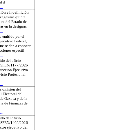
ud d
..
ión e indefinición
exagésima quinta
tura del Estado de
as en la designac
..
 emitido por el
jecutivo Federal,
que se dan a conocer
ecciones específi
..
do del oficio
ESPEN/1177/2026
irección Ejecutiva
vicio Profesional
..
a omisión del
l Electoral del
de Oaxaca y de la
ría de Finanzas de
..
do del oficio
ESPEN/1409/2026
ector ejecutivo del