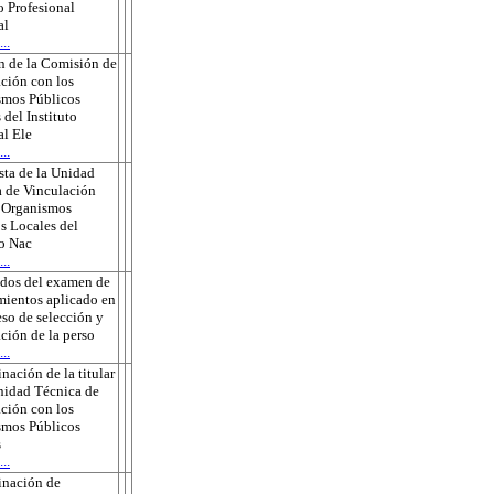
o Profesional
al
..
n de la Comisión de
ción con los
smos Públicos
 del Instituto
l Ele
..
ta de la Unidad
 de Vinculación
s Organismos
s Locales del
to Nac
..
ados del examen de
ientos aplicado en
eso de selección y
ción de la perso
..
nación de la titular
nidad Técnica de
ción con los
smos Públicos
s
..
inación de