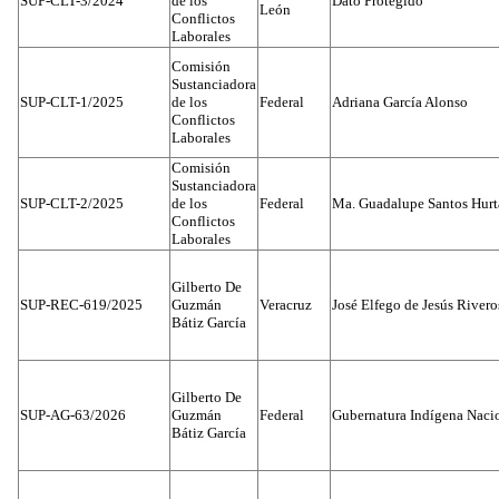
SUP-CLT-3/2024
de los
Dato Protegido
León
Conflictos
Laborales
Comisión
Sustanciadora
SUP-CLT-1/2025
de los
Federal
Adriana García Alonso
Conflictos
Laborales
Comisión
Sustanciadora
SUP-CLT-2/2025
de los
Federal
Ma. Guadalupe Santos Hur
Conflictos
Laborales
Gilberto De
SUP-REC-619/2025
Guzmán
Veracruz
José Elfego de Jesús River
Bátiz García
Gilberto De
SUP-AG-63/2026
Guzmán
Federal
Gubernatura Indígena Nacio
Bátiz García