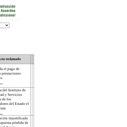
cto reclamado
a el pago de
s prestaciones
es
..
 del Instituto de
ad y Servicios
s de los
dores del Estado el
cimi
..
ución injustificada
supuesta pérdida de