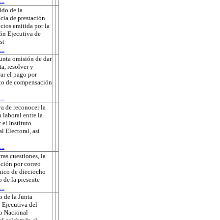
..
do de la
cia de prestación
icios emitida por la
ón Ejecutiva de
st
..
unta omisión de dar
ta, resolver y
rar el pago por
to de compensación
..
a de reconocer la
 laboral entre la
 el Instituto
l Electoral, así
..
tras cuestiones, la
ación por correo
nico de dieciocho
o de la presente
..
 de la Junta
 Ejecutiva del
to Nacional