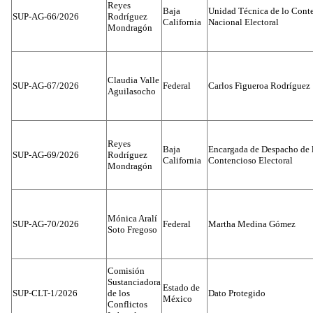
Reyes
Baja
Unidad Técnica de lo Conten
SUP-AG-66/2026
Rodríguez
California
Nacional Electoral
Mondragón
Claudia Valle
SUP-AG-67/2026
Federal
Carlos Figueroa Rodríguez
Aguilasocho
Reyes
Baja
Encargada de Despacho de 
SUP-AG-69/2026
Rodríguez
California
Contencioso Electoral
Mondragón
Mónica Aralí
SUP-AG-70/2026
Federal
Martha Medina Gómez
Soto Fregoso
Comisión
Sustanciadora
Estado de
SUP-CLT-1/2026
de los
Dato Protegido
México
Conflictos