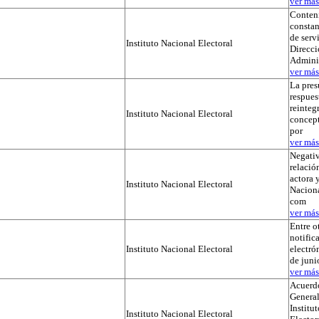
ver más.
Conteni
constan
de serv
Instituto Nacional Electoral
Direcci
Admini
ver más.
La pres
respues
reinteg
Instituto Nacional Electoral
concep
por
ver más.
Negativ
relación
actora y
Instituto Nacional Electoral
Naciona
com
ver más.
Entre o
notific
Instituto Nacional Electoral
electró
de juni
ver más.
Acuerdo
General
Institu
Instituto Nacional Electoral