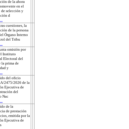
ción de la ahora
romovente en el
 de selección y
ción d
..
tras cuestiones, la
ción de la persona
 del Órgano Interno
rol del Tribu
..
unta omisión por
l Instituto
l Electoral del
 la prima de
edad y
..
do del oficio
A/2475/2026 de la
ón Ejecutiva de
tración del
to Nac
..
do de la
cia de prestación
icios, emitida por la
ón Ejecutiva de
s