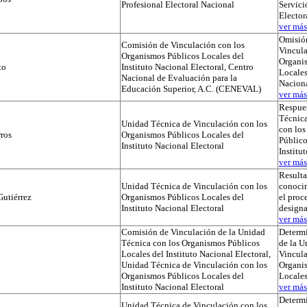
Profesional Electoral Nacional
Servici
Elector
ver más.
Omisió
Comisión de Vinculación con los
Vincula
Organismos Públicos Locales del
Organi
to
Instituto Nacional Electoral, Centro
Locales
Nacional de Evaluación para la
Naciona
Educación Superior, A.C. (CENEVAL)
ver más.
Respues
Técnica
Unidad Técnica de Vinculación con los
con lo
ros
Organismos Públicos Locales del
Público
Instituto Nacional Electoral
Institu
ver más.
Result
Unidad Técnica de Vinculación con los
conocim
utiérrez
Organismos Públicos Locales del
el proc
Instituto Nacional Electoral
designa
ver más.
Comisión de Vinculación de la Unidad
Determi
Técnica con los Organismos Públicos
de la U
Locales del Instituto Nacional Electoral,
Vincula
Unidad Técnica de Vinculación con los
Organi
Organismos Públicos Locales del
Locale
Instituto Nacional Electoral
ver más.
Determ
Unidad Técnica de Vinculación con los