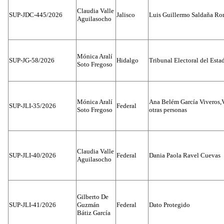
Claudia Valle
SUP-JDC-445/2026
Jalisco
Luis Guillermo Saldaña Ro
Aguilasocho
Mónica Aralí
SUP-JG-58/2026
Hidalgo
Tribunal Electoral del Esta
Soto Fregoso
Mónica Aralí
Ana Belém García Viveros,
SUP-JLI-35/2026
Federal
Soto Fregoso
otras personas
Claudia Valle
SUP-JLI-40/2026
Federal
Dania Paola Ravel Cuevas
Aguilasocho
Gilberto De
SUP-JLI-41/2026
Guzmán
Federal
Dato Protegido
Bátiz García