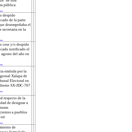
za" de una
ra pública
..
o despido
icado de la parte
que desempeñaba el
e secretaria en la
..
o cese y/o despido
ficado notificado el
 agosto del año en
..
ia emitida por la
gional Xalapa de
ibunal Electoral en
ediente SX-JDC-767
..
ud respecto de la
idad de designar a
turas
cientes a pueblos
 ori
..
amiento de
encia formulado