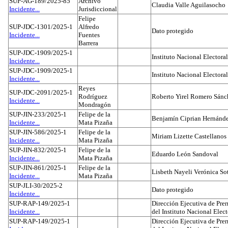
SUP-AG-189/2025-85
Archivo
Claudia Valle Aguilasocho
Incidente...
Jurisdiccional
Felipe
SUP-JDC-1301/2025-1
Alfredo
Dato protegido
Incidente...
Fuentes
Barrera
SUP-JDC-1909/2025-1
Instituto Nacional Electoral
Incidente...
SUP-JDC-1909/2025-1
Instituto Nacional Electoral
Incidente...
Reyes
SUP-JDC-2091/2025-1
Rodríguez
Roberto Yirel Romero Sánc
Incidente...
Mondragón
SUP-JIN-233/2025-1
Felipe de la
Benjamín Ciprian Hernánd
Incidente...
Mata Pizaña
SUP-JIN-586/2025-1
Felipe de la
Miriam Lizette Castellanos
Incidente...
Mata Pizaña
SUP-JIN-832/2025-1
Felipe de la
Eduardo León Sandoval
Incidente...
Mata Pizaña
SUP-JIN-861/2025-1
Felipe de la
Lisbeth Nayeli Verónica So
Incidente...
Mata Pizaña
SUP-JLI-30/2025-2
Dato protegido
Incidente...
SUP-RAP-149/2025-1
Dirección Ejecutiva de Prer
Incidente...
del Instituto Nacional Elect
SUP-RAP-149/2025-1
Dirección Ejecutiva de Prer