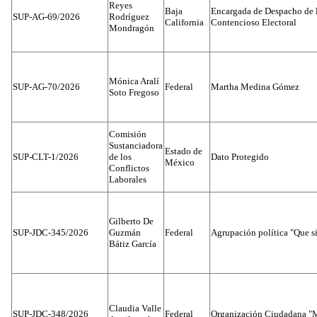
Reyes
Baja
Encargada de Despacho de 
SUP-AG-69/2026
Rodríguez
California
Contencioso Electoral
Mondragón
Mónica Aralí
SUP-AG-70/2026
Federal
Martha Medina Gómez
Soto Fregoso
Comisión
Sustanciadora
Estado de
SUP-CLT-1/2026
de los
Dato Protegido
México
Conflictos
Laborales
Gilberto De
SUP-JDC-345/2026
Guzmán
Federal
Agrupación política "Que s
Bátiz García
Claudia Valle
SUP-JDC-348/2026
Federal
Organización Ciudadana "M