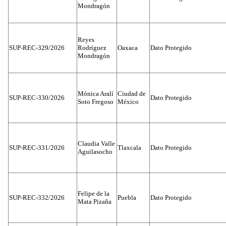
Mondragón
Reyes
SUP-REC-329/2026
Rodríguez
Oaxaca
Dato Protegido
Mondragón
Mónica Aralí
Ciudad de
SUP-REC-330/2026
Dato Protegido
Soto Fregoso
México
Claudia Valle
SUP-REC-331/2026
Tlaxcala
Dato Protegido
Aguilasocho
Felipe de la
SUP-REC-332/2026
Puebla
Dato Protegido
Mata Pizaña