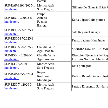
Barrera
SUP-RAP-1191/2025-1
Mónica Aralí
Gilberto De Guzmán Bátiz 
Incidente...
Soto Fregoso
Felipe
SUP-REC-17/2025-5
Alfredo
Karla López Celis y otros
Incidente...
Fuentes
Barrera
SUP-REC-273/2025-1
Sala Regional Xalapa
Incidente...
SUP-REC-317/2025-1
Fausto Jacinto Hernández
Incidente...
SUP-REC-588/2025-2
Claudia Valle
SANDRA LUZ VALLADAR
Incidente...
Aguilasocho
SUP-JDC-140/2026-1
Claudia Valle
Dirección Ejecutiva del Reg
Incidente...
Aguilasocho
Instituto Nacional Electoral
SUP-JLI-27/2026-1
Mónica Aralí
Dato protegido
Incidente...
Soto Fregoso
Reyes
SUP-RAP-105/2026-1
Rodríguez
Partido Revolucionario Inst
Incidente...
Mondragón
SUP-REC-74/2026-3
Mónica Aralí
Partido Encuentro Solidario
Incidente...
Soto Fregoso