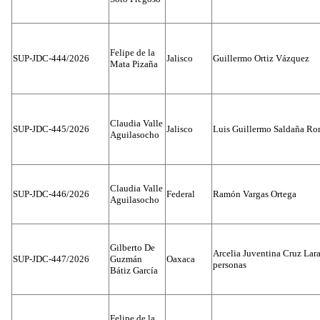
Felipe de la
SUP-JDC-444/2026
Jalisco
Guillermo Ortiz Vázquez
Mata Pizaña
Claudia Valle
SUP-JDC-445/2026
Jalisco
Luis Guillermo Saldaña Ro
Aguilasocho
Claudia Valle
SUP-JDC-446/2026
Federal
Ramón Vargas Ortega
Aguilasocho
Gilberto De
Arcelia Juventina Cruz Lara
SUP-JDC-447/2026
Guzmán
Oaxaca
personas
Bátiz García
Felipe de la