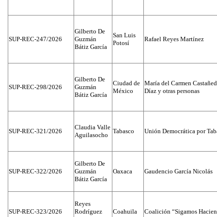
Gilberto De
San Luis
SUP-REC-247/2026
Guzmán
Rafael Reyes Martínez
Potosí
Bátiz García
Gilberto De
Ciudad de
María del Carmen Castañed
SUP-REC-298/2026
Guzmán
México
Díaz y otras personas
Bátiz García
Claudia Valle
SUP-REC-321/2026
Tabasco
Unión Democrática por Tab
Aguilasocho
Gilberto De
SUP-REC-322/2026
Guzmán
Oaxaca
Gaudencio García Nicolás
Bátiz García
Reyes
SUP-REC-323/2026
Rodríguez
Coahuila
Coalición “Sigamos Hacien