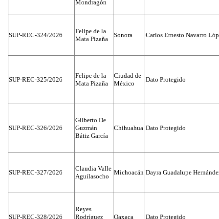
Mondragón
Felipe de la
SUP-REC-324/2026
Sonora
Carlos Ernesto Navarro Ló
Mata Pizaña
Felipe de la
Ciudad de
SUP-REC-325/2026
Dato Protegido
Mata Pizaña
México
Gilberto De
SUP-REC-326/2026
Guzmán
Chihuahua
Dato Protegido
Bátiz García
Claudia Valle
SUP-REC-327/2026
Michoacán
Dayra Guadalupe Hernánde
Aguilasocho
Reyes
SUP-REC-328/2026
Rodríguez
Oaxaca
Dato Protegido