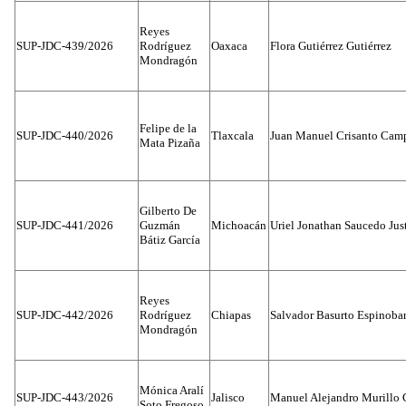
Reyes
SUP-JDC-439/2026
Rodríguez
Oaxaca
Flora Gutiérrez Gutiérrez
Mondragón
Felipe de la
SUP-JDC-440/2026
Tlaxcala
Juan Manuel Crisanto Cam
Mata Pizaña
Gilberto De
SUP-JDC-441/2026
Guzmán
Michoacán
Uriel Jonathan Saucedo Jus
Bátiz García
Reyes
SUP-JDC-442/2026
Rodríguez
Chiapas
Salvador Basurto Espinobar
Mondragón
Mónica Aralí
SUP-JDC-443/2026
Jalisco
Manuel Alejandro Murillo G
Soto Fregoso