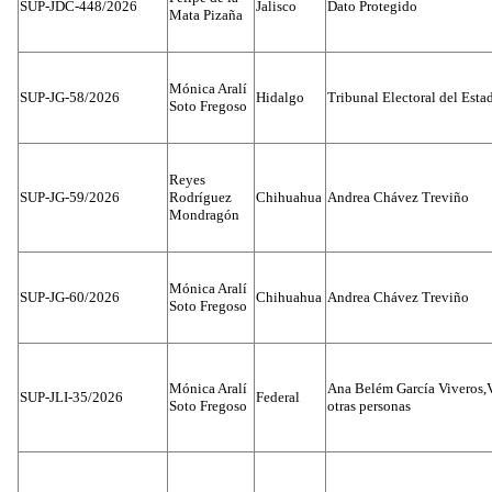
SUP-JDC-448/2026
Jalisco
Dato Protegido
Mata Pizaña
Mónica Aralí
SUP-JG-58/2026
Hidalgo
Tribunal Electoral del Esta
Soto Fregoso
Reyes
SUP-JG-59/2026
Rodríguez
Chihuahua
Andrea Chávez Treviño
Mondragón
Mónica Aralí
SUP-JG-60/2026
Chihuahua
Andrea Chávez Treviño
Soto Fregoso
Mónica Aralí
Ana Belém García Viveros,
SUP-JLI-35/2026
Federal
Soto Fregoso
otras personas