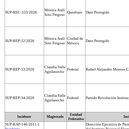
Mónica Aralí
SUP-REC-333/2026
Querétaro
Dato Protegido
Soto Fregoso
Mónica Aralí
Ciudad de
SUP-REP-32/2026
Dato Protegido
Soto Fregoso
México
Claudia Valle
SUP-REP-33/2026
Federal
Rafael Alejandro Moreno C
Aguilasocho
Claudia Valle
SUP-REP-34/2026
Federal
Partido Revolución Institu
Aguilasocho
Entidad
Incidente
Magistrado
Inc
Federativa
SUP-RAP-146/2011-1
Dirección Ejecutiva de Prer
Incidente...
del Instituto Nacional Elect