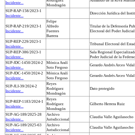
Rodríguez
Armando de la Riva Martín
Incidente...
Mondragón
SUP-RAP-158/2023-1
Dirección Jurídica del Insti
Incidente...
Felipe
SUP-RAP-219/2023-1
Alfredo
Titular de la Defensoría Pub
Incidente...
Fuentes
Electoral del Poder Judicial
Barrera
SUP-REP-229/2023-1
Tribunal Electoral del Est
Incidente...
SUP-REP-386/2023-1
Sala Regional Especializada
Incidente...
Poder Judicial de la Federa
SUP-JDC-1450/2024-2
Mónica Aralí
Gerardo Andrés Arceo Vidal
Incidente...
Soto Fregoso
SUP-JDC-1450/2024-2
Mónica Aralí
Gerardo Andrés Arceo Vidal
Incidente...
Soto Fregoso
Reyes
SUP-JLI-39/2024-2
Rodríguez
Dato protegido
Incidente...
Mondragón
Reyes
SUP-REP-1183/2024-1
Rodríguez
Gilberto Herrera Ruiz
Incidente...
Mondragón
SUP-AG-189/2025-28
Archivo
Claudia Valle Aguilasocho
Incidente...
Jurisdiccional
SUP-AG-189/2025-63
Archivo
Claudia Valle Aguilasocho
Incidente...
Jurisdiccional