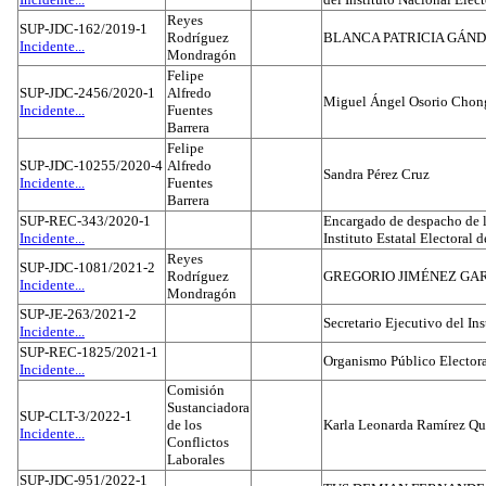
Reyes
SUP-JDC-162/2019-1
Rodríguez
BLANCA PATRICIA GÁN
Incidente...
Mondragón
Felipe
SUP-JDC-2456/2020-1
Alfredo
Miguel Ángel Osorio Chong
Incidente...
Fuentes
Barrera
Felipe
SUP-JDC-10255/2020-4
Alfredo
Sandra Pérez Cruz
Incidente...
Fuentes
Barrera
SUP-REC-343/2020-1
Encargado de despacho de la
Incidente...
Instituto Estatal Electoral 
Reyes
SUP-JDC-1081/2021-2
Rodríguez
GREGORIO JIMÉNEZ GA
Incidente...
Mondragón
SUP-JE-263/2021-2
Secretario Ejecutivo del Ins
Incidente...
SUP-REC-1825/2021-1
Organismo Público Electora
Incidente...
Comisión
Sustanciadora
SUP-CLT-3/2022-1
de los
Karla Leonarda Ramírez Qu
Incidente...
Conflictos
Laborales
SUP-JDC-951/2022-1