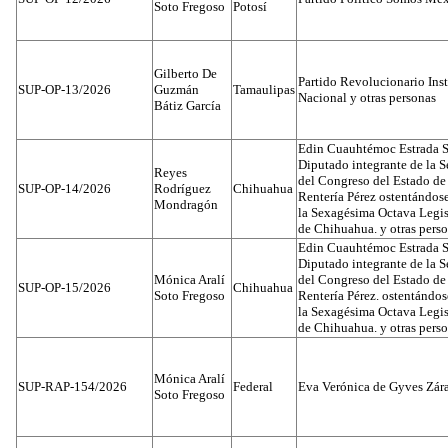
Soto Fregoso
Potosí
Gilberto De
Partido Revolucionario Inst
SUP-OP-13/2026
Guzmán
Tamaulipas
Nacional y otras personas
Bátiz García
Edin Cuauhtémoc Estrada S
Diputado integrante de la 
Reyes
del Congreso del Estado d
SUP-OP-14/2026
Rodríguez
Chihuahua
Rentería Pérez ostentándos
Mondragón
la Sexagésima Octava Legis
de Chihuahua. y otras pers
Edin Cuauhtémoc Estrada S
Diputado integrante de la 
Mónica Aralí
del Congreso del Estado d
SUP-OP-15/2026
Chihuahua
Soto Fregoso
Rentería Pérez. ostentándo
la Sexagésima Octava Legis
de Chihuahua. y otras pers
Mónica Aralí
SUP-RAP-154/2026
Federal
Eva Verónica de Gyves Zár
Soto Fregoso