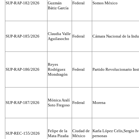
SUP-RAP-182/2026
Guzmán
Federal
Somos México
Bátiz García
Claudia Valle
SUP-RAP-185/2026
Federal
Cámara Nacional de la Indus
Aguilasocho
Reyes
SUP-RAP-186/2026
Rodríguez
Federal
Partido Revolucionario Inst
Mondragón
Mónica Aralí
SUP-RAP-187/2026
Federal
Morena
Soto Fregoso
Felipe de la
Ciudad de
Karla López Celis,Sergio I
SUP-REC-155/2026
Mata Pizaña
México
personas