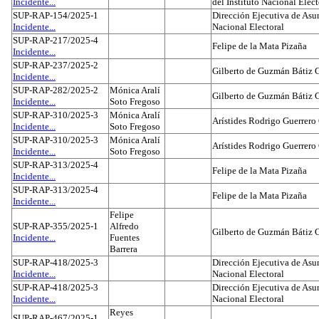
Incidente...
del Instituto Nacional Elect
SUP-RAP-154/2025-1
Dirección Ejecutiva de Asun
Incidente...
Nacional Electoral
SUP-RAP-217/2025-4
Felipe de la Mata Pizaña
Incidente...
SUP-RAP-237/2025-2
Gilberto de Guzmán Bátiz 
Incidente...
SUP-RAP-282/2025-2
Mónica Aralí
Gilberto de Guzmán Bátiz 
Incidente...
Soto Fregoso
SUP-RAP-310/2025-3
Mónica Aralí
Arístides Rodrigo Guerrero
Incidente...
Soto Fregoso
SUP-RAP-310/2025-3
Mónica Aralí
Arístides Rodrigo Guerrero
Incidente...
Soto Fregoso
SUP-RAP-313/2025-4
Felipe de la Mata Pizaña
Incidente...
SUP-RAP-313/2025-4
Felipe de la Mata Pizaña
Incidente...
Felipe
SUP-RAP-355/2025-1
Alfredo
Gilberto de Guzmán Bátiz 
Incidente...
Fuentes
Barrera
SUP-RAP-418/2025-3
Dirección Ejecutiva de Asun
Incidente...
Nacional Electoral
SUP-RAP-418/2025-3
Dirección Ejecutiva de Asun
Incidente...
Nacional Electoral
Reyes
SUP-RAP-467/2025-1