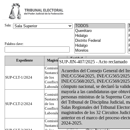
Sala:
Palabra clave:
Entidad
Expediente
Magistrado
SUP-JIN-407/2025 - Acto reclamado
Federativa
Comisión
Acuerdos del Consejo General del In
Sustanciadora
INE/CG564/2025, INE/CG565/2025
SUP-CLT-1/2024
de los
Federal
Juan José Serrato Velasco
INE/CG568/2025, INE/CG569/2025, I
Conflictos
cómputo nacional, se declaró la valide
Laborales
mayoría a las candidaturas que obtuv
Comisión
personas ministras de la Suprema Cort
Sustanciadora
del Tribunal de Disciplina Judicial, m
SUP-CLT-2/2024
de los
Federal
José Luis Muñoz Zambrano
Salas Regionales del Tribunal Elector
Conflictos
magistrados de los 32 Circuitos Judici
Laborales
anterior en el marco del proceso elect
Comisión
2024-2025.
Sustanciadora
Nuevo