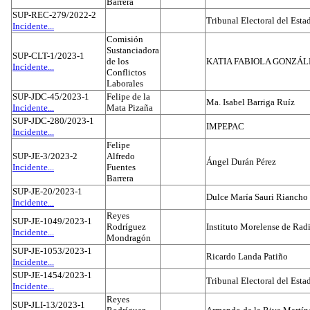
Barrera
SUP-REC-279/2022-2
Tribunal Electoral del Est
Incidente...
Comisión
Sustanciadora
SUP-CLT-1/2023-1
de los
KATIA FABIOLA GONZÁL
Incidente...
Conflictos
Laborales
SUP-JDC-45/2023-1
Felipe de la
Ma. Isabel Barriga Ruíz
Incidente...
Mata Pizaña
SUP-JDC-280/2023-1
IMPEPAC
Incidente...
Felipe
SUP-JE-3/2023-2
Alfredo
Ángel Durán Pérez
Incidente...
Fuentes
Barrera
SUP-JE-20/2023-1
Dulce María Sauri Riancho
Incidente...
Reyes
SUP-JE-1049/2023-1
Rodríguez
Instituto Morelense de Rad
Incidente...
Mondragón
SUP-JE-1053/2023-1
Ricardo Landa Patiño
Incidente...
SUP-JE-1454/2023-1
Tribunal Electoral del Esta
Incidente...
Reyes
SUP-JLI-13/2023-1