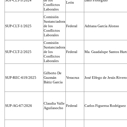
SUP-CLT-3/2024
de los
Dato Protegido
León
Conflictos
Laborales
Comisión
Sustanciadora
SUP-CLT-1/2025
de los
Federal
Adriana García Alonso
Conflictos
Laborales
Comisión
Sustanciadora
SUP-CLT-2/2025
de los
Federal
Ma. Guadalupe Santos Hur
Conflictos
Laborales
Gilberto De
SUP-REC-619/2025
Guzmán
Veracruz
José Elfego de Jesús River
Bátiz García
Claudia Valle
SUP-AG-67/2026
Federal
Carlos Figueroa Rodríguez
Aguilasocho