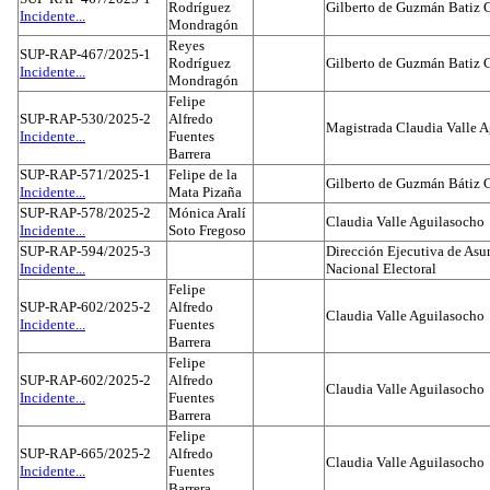
Rodríguez
Gilberto de Guzmán Batiz 
Incidente...
Mondragón
Reyes
SUP-RAP-467/2025-1
Rodríguez
Gilberto de Guzmán Batiz 
Incidente...
Mondragón
Felipe
SUP-RAP-530/2025-2
Alfredo
Magistrada Claudia Valle 
Incidente...
Fuentes
Barrera
SUP-RAP-571/2025-1
Felipe de la
Gilberto de Guzmán Bátiz 
Incidente...
Mata Pizaña
SUP-RAP-578/2025-2
Mónica Aralí
Claudia Valle Aguilasocho
Incidente...
Soto Fregoso
SUP-RAP-594/2025-3
Dirección Ejecutiva de Asun
Incidente...
Nacional Electoral
Felipe
SUP-RAP-602/2025-2
Alfredo
Claudia Valle Aguilasocho
Incidente...
Fuentes
Barrera
Felipe
SUP-RAP-602/2025-2
Alfredo
Claudia Valle Aguilasocho
Incidente...
Fuentes
Barrera
Felipe
SUP-RAP-665/2025-2
Alfredo
Claudia Valle Aguilasocho
Incidente...
Fuentes
Barrera