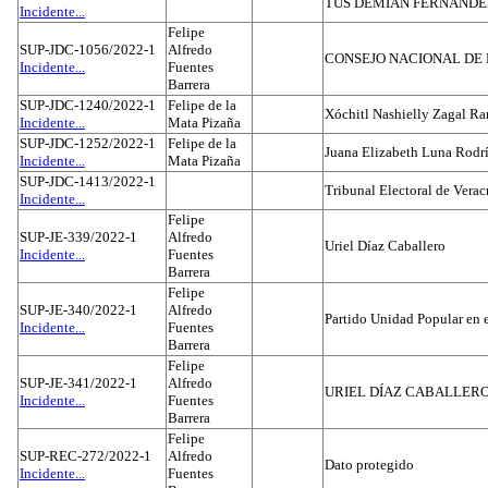
TUS DEMIAN FERNAND
Incidente...
Felipe
SUP-JDC-1056/2022-1
Alfredo
CONSEJO NACIONAL DE L
Incidente...
Fuentes
Barrera
SUP-JDC-1240/2022-1
Felipe de la
Xóchitl Nashielly Zagal Ra
Incidente...
Mata Pizaña
SUP-JDC-1252/2022-1
Felipe de la
Juana Elizabeth Luna Rodr
Incidente...
Mata Pizaña
SUP-JDC-1413/2022-1
Tribunal Electoral de Verac
Incidente...
Felipe
SUP-JE-339/2022-1
Alfredo
Uriel Díaz Caballero
Incidente...
Fuentes
Barrera
Felipe
SUP-JE-340/2022-1
Alfredo
Partido Unidad Popular en 
Incidente...
Fuentes
Barrera
Felipe
SUP-JE-341/2022-1
Alfredo
URIEL DÍAZ CABALLER
Incidente...
Fuentes
Barrera
Felipe
SUP-REC-272/2022-1
Alfredo
Dato protegido
Incidente...
Fuentes