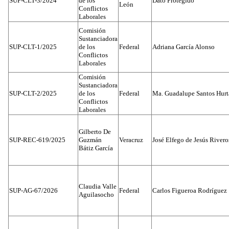
SUP-CLT-3/2024
de los
Dato Protegido
León
Conflictos
Laborales
Comisión
Sustanciadora
SUP-CLT-1/2025
de los
Federal
Adriana García Alonso
Conflictos
Laborales
Comisión
Sustanciadora
SUP-CLT-2/2025
de los
Federal
Ma. Guadalupe Santos Hur
Conflictos
Laborales
Gilberto De
SUP-REC-619/2025
Guzmán
Veracruz
José Elfego de Jesús River
Bátiz García
Claudia Valle
SUP-AG-67/2026
Federal
Carlos Figueroa Rodríguez
Aguilasocho