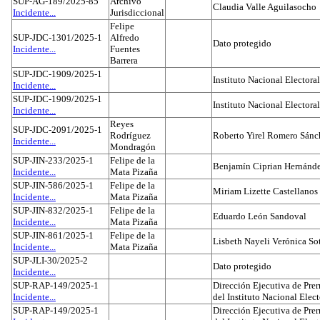
SUP-AG-189/2025-85
Archivo
Claudia Valle Aguilasocho
Incidente...
Jurisdiccional
Felipe
SUP-JDC-1301/2025-1
Alfredo
Dato protegido
Incidente...
Fuentes
Barrera
SUP-JDC-1909/2025-1
Instituto Nacional Electoral
Incidente...
SUP-JDC-1909/2025-1
Instituto Nacional Electoral
Incidente...
Reyes
SUP-JDC-2091/2025-1
Rodríguez
Roberto Yirel Romero Sánc
Incidente...
Mondragón
SUP-JIN-233/2025-1
Felipe de la
Benjamín Ciprian Hernánd
Incidente...
Mata Pizaña
SUP-JIN-586/2025-1
Felipe de la
Miriam Lizette Castellanos
Incidente...
Mata Pizaña
SUP-JIN-832/2025-1
Felipe de la
Eduardo León Sandoval
Incidente...
Mata Pizaña
SUP-JIN-861/2025-1
Felipe de la
Lisbeth Nayeli Verónica So
Incidente...
Mata Pizaña
SUP-JLI-30/2025-2
Dato protegido
Incidente...
SUP-RAP-149/2025-1
Dirección Ejecutiva de Prer
Incidente...
del Instituto Nacional Elect
SUP-RAP-149/2025-1
Dirección Ejecutiva de Prer