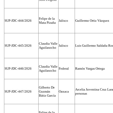
Felipe de la
SUP-JDC-444/2026
Jalisco
Guillermo Ortiz Vázquez
Mata Pizaña
Claudia Valle
SUP-JDC-445/2026
Jalisco
Luis Guillermo Saldaña Ro
Aguilasocho
Claudia Valle
SUP-JDC-446/2026
Federal
Ramón Vargas Ortega
Aguilasocho
Gilberto De
Arcelia Juventina Cruz Lara
SUP-JDC-447/2026
Guzmán
Oaxaca
personas
Bátiz García
Felipe de la