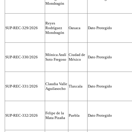
Mondragón
Reyes
SUP-REC-329/2026
Rodríguez
Oaxaca
Dato Protegido
Mondragón
Mónica Aralí
Ciudad de
SUP-REC-330/2026
Dato Protegido
Soto Fregoso
México
Claudia Valle
SUP-REC-331/2026
Tlaxcala
Dato Protegido
Aguilasocho
Felipe de la
SUP-REC-332/2026
Puebla
Dato Protegido
Mata Pizaña