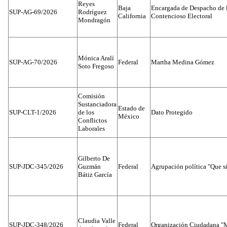
Reyes
Baja
Encargada de Despacho de 
SUP-AG-69/2026
Rodríguez
California
Contencioso Electoral
Mondragón
Mónica Aralí
SUP-AG-70/2026
Federal
Martha Medina Gómez
Soto Fregoso
Comisión
Sustanciadora
Estado de
SUP-CLT-1/2026
de los
Dato Protegido
México
Conflictos
Laborales
Gilberto De
SUP-JDC-345/2026
Guzmán
Federal
Agrupación política "Que s
Bátiz García
Claudia Valle
SUP-JDC-348/2026
Federal
Organización Ciudadana "M