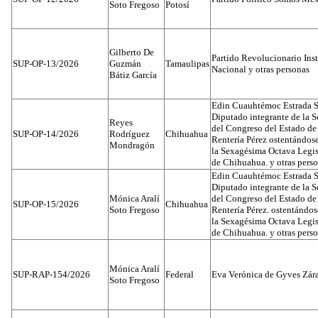
Soto Fregoso
Potosí
Gilberto De
Partido Revolucionario Inst
SUP-OP-13/2026
Guzmán
Tamaulipas
Nacional y otras personas
Bátiz García
Edin Cuauhtémoc Estrada S
Diputado integrante de la 
Reyes
del Congreso del Estado d
SUP-OP-14/2026
Rodríguez
Chihuahua
Rentería Pérez ostentándos
Mondragón
la Sexagésima Octava Legis
de Chihuahua. y otras pers
Edin Cuauhtémoc Estrada S
Diputado integrante de la 
Mónica Aralí
del Congreso del Estado d
SUP-OP-15/2026
Chihuahua
Soto Fregoso
Rentería Pérez. ostentándo
la Sexagésima Octava Legis
de Chihuahua. y otras pers
Mónica Aralí
SUP-RAP-154/2026
Federal
Eva Verónica de Gyves Zár
Soto Fregoso