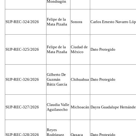
Mondragón
Felipe de la
SUP-REC-324/2026
Sonora
Carlos Ernesto Navarro Ló
Mata Pizaña
Felipe de la
Ciudad de
SUP-REC-325/2026
Dato Protegido
Mata Pizaña
México
Gilberto De
SUP-REC-326/2026
Guzmán
Chihuahua
Dato Protegido
Bátiz García
Claudia Valle
SUP-REC-327/2026
Michoacán
Dayra Guadalupe Hernánde
Aguilasocho
Reyes
SUP-REC-328/2026
Rodríguez
Oaxaca
Dato Protegido