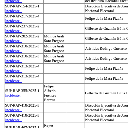
Incidente...
del Instituto Nacional Elect
SUP-RAP-154/2025-1
Dirección Ejecutiva de Asun
Incidente...
Nacional Electoral
SUP-RAP-217/2025-4
Felipe de la Mata Pizaña
Incidente...
SUP-RAP-237/2025-2
Gilberto de Guzmán Bátiz 
Incidente...
SUP-RAP-282/2025-2
Mónica Aralí
Gilberto de Guzmán Bátiz 
Incidente...
Soto Fregoso
SUP-RAP-310/2025-3
Mónica Aralí
Arístides Rodrigo Guerrero
Incidente...
Soto Fregoso
SUP-RAP-310/2025-3
Mónica Aralí
Arístides Rodrigo Guerrero
Incidente...
Soto Fregoso
SUP-RAP-313/2025-4
Felipe de la Mata Pizaña
Incidente...
SUP-RAP-313/2025-4
Felipe de la Mata Pizaña
Incidente...
Felipe
SUP-RAP-355/2025-1
Alfredo
Gilberto de Guzmán Bátiz 
Incidente...
Fuentes
Barrera
SUP-RAP-418/2025-3
Dirección Ejecutiva de Asun
Incidente...
Nacional Electoral
SUP-RAP-418/2025-3
Dirección Ejecutiva de Asun
Incidente...
Nacional Electoral
Reyes
SUP-RAP-467/2025-1