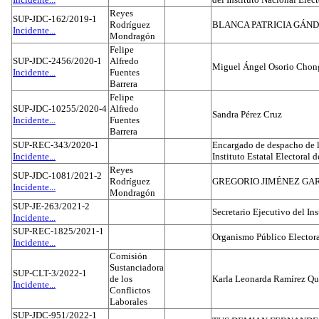
Reyes
SUP-JDC-162/2019-1
Rodríguez
BLANCA PATRICIA GÁN
Incidente...
Mondragón
Felipe
SUP-JDC-2456/2020-1
Alfredo
Miguel Ángel Osorio Chong
Incidente...
Fuentes
Barrera
Felipe
SUP-JDC-10255/2020-4
Alfredo
Sandra Pérez Cruz
Incidente...
Fuentes
Barrera
SUP-REC-343/2020-1
Encargado de despacho de la
Incidente...
Instituto Estatal Electoral 
Reyes
SUP-JDC-1081/2021-2
Rodríguez
GREGORIO JIMÉNEZ GA
Incidente...
Mondragón
SUP-JE-263/2021-2
Secretario Ejecutivo del Ins
Incidente...
SUP-REC-1825/2021-1
Organismo Público Electora
Incidente...
Comisión
Sustanciadora
SUP-CLT-3/2022-1
de los
Karla Leonarda Ramírez Qu
Incidente...
Conflictos
Laborales
SUP-JDC-951/2022-1