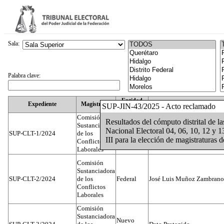
Sala:
Palabra clave:
Entidad
Expediente
Magistrado
SUP-JIN-43/2025 - Acto reclamado
Federativa
Comisión
Resultados del cómputo distrital de las
Sustanciadora
Nacional Electoral 04, 06, 10, 12 y 13 
SUP-CLT-1/2024
de los
Federal
Juan José Serrato Velasco
III para la elección de magistraturas d
Conflictos
Laborales
Comisión
Sustanciadora
SUP-CLT-2/2024
de los
Federal
José Luis Muñoz Zambrano
Conflictos
Laborales
Comisión
Sustanciadora
Nuevo