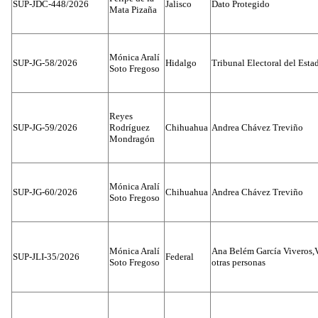
SUP-JDC-448/2026
Jalisco
Dato Protegido
Mata Pizaña
Mónica Aralí
SUP-JG-58/2026
Hidalgo
Tribunal Electoral del Esta
Soto Fregoso
Reyes
SUP-JG-59/2026
Rodríguez
Chihuahua
Andrea Chávez Treviño
Mondragón
Mónica Aralí
SUP-JG-60/2026
Chihuahua
Andrea Chávez Treviño
Soto Fregoso
Mónica Aralí
Ana Belém García Viveros,
SUP-JLI-35/2026
Federal
Soto Fregoso
otras personas