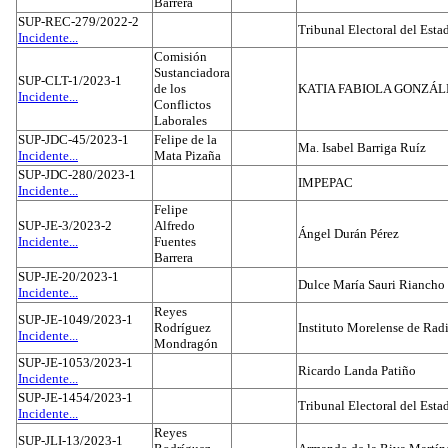
Barrera
SUP-REC-279/2022-2
Tribunal Electoral del Est
Incidente...
Comisión
Sustanciadora
SUP-CLT-1/2023-1
de los
KATIA FABIOLA GONZÁL
Incidente...
Conflictos
Laborales
SUP-JDC-45/2023-1
Felipe de la
Ma. Isabel Barriga Ruíz
Incidente...
Mata Pizaña
SUP-JDC-280/2023-1
IMPEPAC
Incidente...
Felipe
SUP-JE-3/2023-2
Alfredo
Ángel Durán Pérez
Incidente...
Fuentes
Barrera
SUP-JE-20/2023-1
Dulce María Sauri Riancho
Incidente...
Reyes
SUP-JE-1049/2023-1
Rodríguez
Instituto Morelense de Rad
Incidente...
Mondragón
SUP-JE-1053/2023-1
Ricardo Landa Patiño
Incidente...
SUP-JE-1454/2023-1
Tribunal Electoral del Esta
Incidente...
Reyes
SUP-JLI-13/2023-1