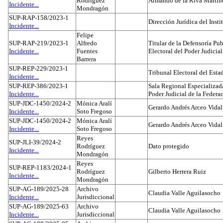
Rodríguez
Armando de la Riva Martín
Incidente...
Mondragón
SUP-RAP-158/2023-1
Dirección Jurídica del Insti
Incidente...
Felipe
SUP-RAP-219/2023-1
Alfredo
Titular de la Defensoría Pub
Incidente...
Fuentes
Electoral del Poder Judicial
Barrera
SUP-REP-229/2023-1
Tribunal Electoral del Est
Incidente...
SUP-REP-386/2023-1
Sala Regional Especializada
Incidente...
Poder Judicial de la Federa
SUP-JDC-1450/2024-2
Mónica Aralí
Gerardo Andrés Arceo Vidal
Incidente...
Soto Fregoso
SUP-JDC-1450/2024-2
Mónica Aralí
Gerardo Andrés Arceo Vidal
Incidente...
Soto Fregoso
Reyes
SUP-JLI-39/2024-2
Rodríguez
Dato protegido
Incidente...
Mondragón
Reyes
SUP-REP-1183/2024-1
Rodríguez
Gilberto Herrera Ruiz
Incidente...
Mondragón
SUP-AG-189/2025-28
Archivo
Claudia Valle Aguilasocho
Incidente...
Jurisdiccional
SUP-AG-189/2025-63
Archivo
Claudia Valle Aguilasocho
Incidente...
Jurisdiccional