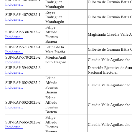
Rodríguez
Gilberto de Guzmán Batiz 
Incidente...
Mondragón
Reyes
SUP-RAP-467/2025-1
Rodríguez
Gilberto de Guzmán Batiz 
Incidente...
Mondragón
Felipe
SUP-RAP-530/2025-2
Alfredo
Magistrada Claudia Valle 
Incidente...
Fuentes
Barrera
SUP-RAP-571/2025-1
Felipe de la
Gilberto de Guzmán Bátiz 
Incidente...
Mata Pizaña
SUP-RAP-578/2025-2
Mónica Aralí
Claudia Valle Aguilasocho
Incidente...
Soto Fregoso
SUP-RAP-594/2025-3
Dirección Ejecutiva de Asun
Incidente...
Nacional Electoral
Felipe
SUP-RAP-602/2025-2
Alfredo
Claudia Valle Aguilasocho
Incidente...
Fuentes
Barrera
Felipe
SUP-RAP-602/2025-2
Alfredo
Claudia Valle Aguilasocho
Incidente...
Fuentes
Barrera
Felipe
SUP-RAP-665/2025-2
Alfredo
Claudia Valle Aguilasocho
Incidente...
Fuentes
Barrera