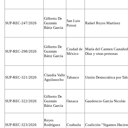
Gilberto De
San Luis
SUP-REC-247/2026
Guzmán
Rafael Reyes Martínez
Potosí
Bátiz García
Gilberto De
Ciudad de
María del Carmen Castañed
SUP-REC-298/2026
Guzmán
México
Díaz y otras personas
Bátiz García
Claudia Valle
SUP-REC-321/2026
Tabasco
Unión Democrática por Tab
Aguilasocho
Gilberto De
SUP-REC-322/2026
Guzmán
Oaxaca
Gaudencio García Nicolás
Bátiz García
Reyes
SUP-REC-323/2026
Rodríguez
Coahuila
Coalición “Sigamos Hacien