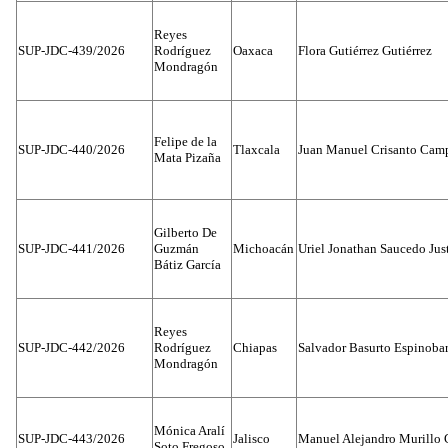
Reyes
SUP-JDC-439/2026
Rodríguez
Oaxaca
Flora Gutiérrez Gutiérrez
Mondragón
Felipe de la
SUP-JDC-440/2026
Tlaxcala
Juan Manuel Crisanto Cam
Mata Pizaña
Gilberto De
SUP-JDC-441/2026
Guzmán
Michoacán
Uriel Jonathan Saucedo Jus
Bátiz García
Reyes
SUP-JDC-442/2026
Rodríguez
Chiapas
Salvador Basurto Espinobar
Mondragón
Mónica Aralí
SUP-JDC-443/2026
Jalisco
Manuel Alejandro Murillo G
Soto Fregoso