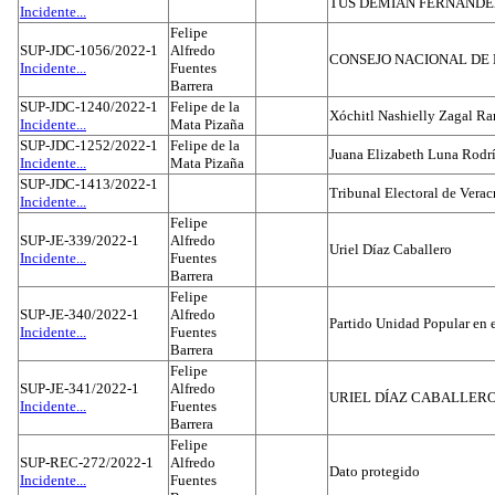
TUS DEMIAN FERNAND
Incidente...
Felipe
SUP-JDC-1056/2022-1
Alfredo
CONSEJO NACIONAL DE L
Incidente...
Fuentes
Barrera
SUP-JDC-1240/2022-1
Felipe de la
Xóchitl Nashielly Zagal Ra
Incidente...
Mata Pizaña
SUP-JDC-1252/2022-1
Felipe de la
Juana Elizabeth Luna Rodr
Incidente...
Mata Pizaña
SUP-JDC-1413/2022-1
Tribunal Electoral de Verac
Incidente...
Felipe
SUP-JE-339/2022-1
Alfredo
Uriel Díaz Caballero
Incidente...
Fuentes
Barrera
Felipe
SUP-JE-340/2022-1
Alfredo
Partido Unidad Popular en 
Incidente...
Fuentes
Barrera
Felipe
SUP-JE-341/2022-1
Alfredo
URIEL DÍAZ CABALLER
Incidente...
Fuentes
Barrera
Felipe
SUP-REC-272/2022-1
Alfredo
Dato protegido
Incidente...
Fuentes