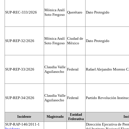
Mónica Aralí
SUP-REC-333/2026
Querétaro
Dato Protegido
Soto Fregoso
Mónica Aralí
Ciudad de
SUP-REP-32/2026
Dato Protegido
Soto Fregoso
México
Claudia Valle
SUP-REP-33/2026
Federal
Rafael Alejandro Moreno C
Aguilasocho
Claudia Valle
SUP-REP-34/2026
Federal
Partido Revolución Institu
Aguilasocho
Entidad
Incidente
Magistrado
Inc
Federativa
SUP-RAP-146/2011-1
Dirección Ejecutiva de Prer
Incidente...
del Instituto Nacional Elect