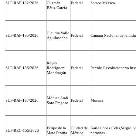
SUP-RAP-182/2026
Guzmán
Federal
Somos México
Bátiz García
Claudia Valle
SUP-RAP-185/2026
Federal
Cámara Nacional de la Indus
Aguilasocho
Reyes
SUP-RAP-186/2026
Rodríguez
Federal
Partido Revolucionario Inst
Mondragón
Mónica Aralí
SUP-RAP-187/2026
Federal
Morena
Soto Fregoso
Felipe de la
Ciudad de
Karla López Celis,Sergio I
SUP-REC-155/2026
Mata Pizaña
México
personas