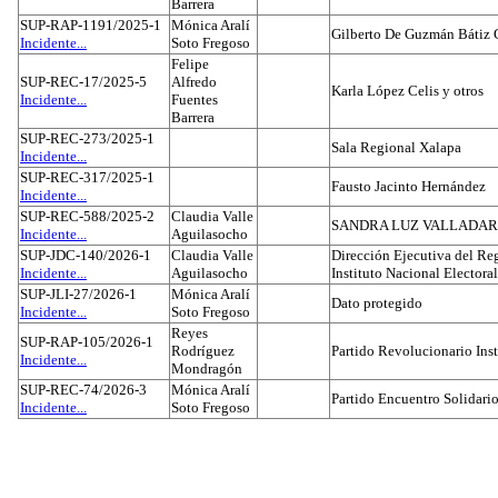
Barrera
SUP-RAP-1191/2025-1
Mónica Aralí
Gilberto De Guzmán Bátiz 
Incidente...
Soto Fregoso
Felipe
SUP-REC-17/2025-5
Alfredo
Karla López Celis y otros
Incidente...
Fuentes
Barrera
SUP-REC-273/2025-1
Sala Regional Xalapa
Incidente...
SUP-REC-317/2025-1
Fausto Jacinto Hernández
Incidente...
SUP-REC-588/2025-2
Claudia Valle
SANDRA LUZ VALLADAR
Incidente...
Aguilasocho
SUP-JDC-140/2026-1
Claudia Valle
Dirección Ejecutiva del Reg
Incidente...
Aguilasocho
Instituto Nacional Electoral
SUP-JLI-27/2026-1
Mónica Aralí
Dato protegido
Incidente...
Soto Fregoso
Reyes
SUP-RAP-105/2026-1
Rodríguez
Partido Revolucionario Inst
Incidente...
Mondragón
SUP-REC-74/2026-3
Mónica Aralí
Partido Encuentro Solidario
Incidente...
Soto Fregoso