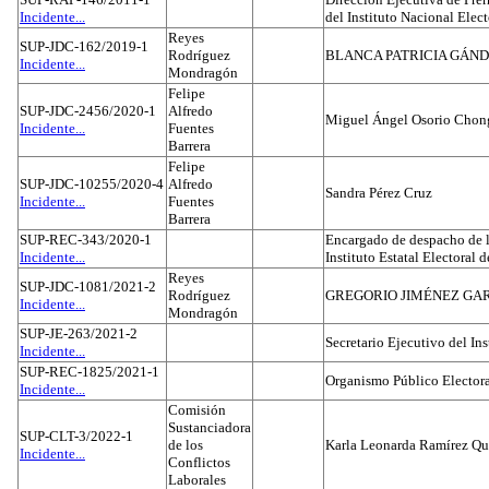
Incidente...
del Instituto Nacional Elect
Reyes
SUP-JDC-162/2019-1
Rodríguez
BLANCA PATRICIA GÁN
Incidente...
Mondragón
Felipe
SUP-JDC-2456/2020-1
Alfredo
Miguel Ángel Osorio Chong
Incidente...
Fuentes
Barrera
Felipe
SUP-JDC-10255/2020-4
Alfredo
Sandra Pérez Cruz
Incidente...
Fuentes
Barrera
SUP-REC-343/2020-1
Encargado de despacho de la
Incidente...
Instituto Estatal Electoral 
Reyes
SUP-JDC-1081/2021-2
Rodríguez
GREGORIO JIMÉNEZ GA
Incidente...
Mondragón
SUP-JE-263/2021-2
Secretario Ejecutivo del Ins
Incidente...
SUP-REC-1825/2021-1
Organismo Público Electora
Incidente...
Comisión
Sustanciadora
SUP-CLT-3/2022-1
de los
Karla Leonarda Ramírez Qu
Incidente...
Conflictos
Laborales