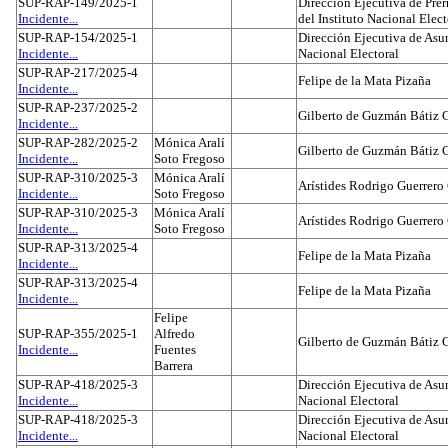
SUP-RAP-149/2025-1
Dirección Ejecutiva de Prer
Incidente...
del Instituto Nacional Elect
SUP-RAP-154/2025-1
Dirección Ejecutiva de Asun
Incidente...
Nacional Electoral
SUP-RAP-217/2025-4
Felipe de la Mata Pizaña
Incidente...
SUP-RAP-237/2025-2
Gilberto de Guzmán Bátiz 
Incidente...
SUP-RAP-282/2025-2
Mónica Aralí
Gilberto de Guzmán Bátiz 
Incidente...
Soto Fregoso
SUP-RAP-310/2025-3
Mónica Aralí
Arístides Rodrigo Guerrero
Incidente...
Soto Fregoso
SUP-RAP-310/2025-3
Mónica Aralí
Arístides Rodrigo Guerrero
Incidente...
Soto Fregoso
SUP-RAP-313/2025-4
Felipe de la Mata Pizaña
Incidente...
SUP-RAP-313/2025-4
Felipe de la Mata Pizaña
Incidente...
Felipe
SUP-RAP-355/2025-1
Alfredo
Gilberto de Guzmán Bátiz 
Incidente...
Fuentes
Barrera
SUP-RAP-418/2025-3
Dirección Ejecutiva de Asun
Incidente...
Nacional Electoral
SUP-RAP-418/2025-3
Dirección Ejecutiva de Asun
Incidente...
Nacional Electoral