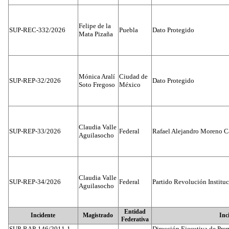
Felipe de la
SUP-REC-332/2026
Puebla
Dato Protegido
Mata Pizaña
Mónica Aralí
Ciudad de
SUP-REP-32/2026
Dato Protegido
Soto Fregoso
México
Claudia Valle
SUP-REP-33/2026
Federal
Rafael Alejandro Moreno C
Aguilasocho
Claudia Valle
SUP-REP-34/2026
Federal
Partido Revolución Institu
Aguilasocho
Entidad
Incidente
Magistrado
Inc
Federativa
SUP-RAP-146/2011-1
Dirección Ejecutiva de Prer