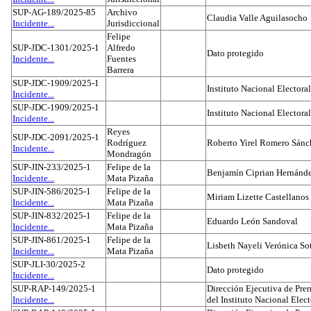
SUP-AG-189/2025-85
Archivo
Claudia Valle Aguilasocho
Incidente...
Jurisdiccional
Felipe
SUP-JDC-1301/2025-1
Alfredo
Dato protegido
Incidente...
Fuentes
Barrera
SUP-JDC-1909/2025-1
Instituto Nacional Electoral
Incidente...
SUP-JDC-1909/2025-1
Instituto Nacional Electoral
Incidente...
Reyes
SUP-JDC-2091/2025-1
Rodríguez
Roberto Yirel Romero Sánc
Incidente...
Mondragón
SUP-JIN-233/2025-1
Felipe de la
Benjamín Ciprian Hernánd
Incidente...
Mata Pizaña
SUP-JIN-586/2025-1
Felipe de la
Miriam Lizette Castellanos
Incidente...
Mata Pizaña
SUP-JIN-832/2025-1
Felipe de la
Eduardo León Sandoval
Incidente...
Mata Pizaña
SUP-JIN-861/2025-1
Felipe de la
Lisbeth Nayeli Verónica So
Incidente...
Mata Pizaña
SUP-JLI-30/2025-2
Dato protegido
Incidente...
SUP-RAP-149/2025-1
Dirección Ejecutiva de Prer
Incidente...
del Instituto Nacional Elect