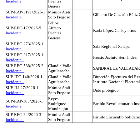
Incidente...
Fuentes
Barrera
SUP-RAP-1191/2025-1
Mónica Aralí
Gilberto De Guzmán Bátiz 
Incidente...
Soto Fregoso
Felipe
SUP-REC-17/2025-5
Alfredo
Karla López Celis y otros
Incidente...
Fuentes
Barrera
SUP-REC-273/2025-1
Sala Regional Xalapa
Incidente...
SUP-REC-317/2025-1
Fausto Jacinto Hernández
Incidente...
SUP-REC-588/2025-2
Claudia Valle
SANDRA LUZ VALLADAR
Incidente...
Aguilasocho
SUP-JDC-140/2026-1
Claudia Valle
Dirección Ejecutiva del Reg
Incidente...
Aguilasocho
Instituto Nacional Electoral
SUP-JLI-27/2026-1
Mónica Aralí
Dato protegido
Incidente...
Soto Fregoso
Reyes
SUP-RAP-105/2026-1
Rodríguez
Partido Revolucionario Inst
Incidente...
Mondragón
SUP-REC-74/2026-3
Mónica Aralí
Partido Encuentro Solidario
Incidente...
Soto Fregoso