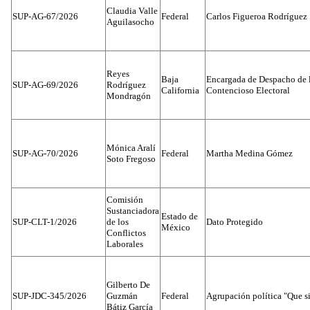
Claudia Valle
SUP-AG-67/2026
Federal
Carlos Figueroa Rodríguez
Aguilasocho
Reyes
Baja
Encargada de Despacho de 
SUP-AG-69/2026
Rodríguez
California
Contencioso Electoral
Mondragón
Mónica Aralí
SUP-AG-70/2026
Federal
Martha Medina Gómez
Soto Fregoso
Comisión
Sustanciadora
Estado de
SUP-CLT-1/2026
de los
Dato Protegido
México
Conflictos
Laborales
Gilberto De
SUP-JDC-345/2026
Guzmán
Federal
Agrupación política "Que s
Bátiz García