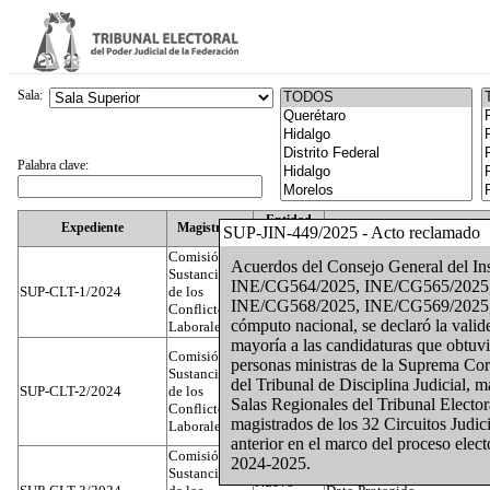
Sala:
Palabra clave:
Entidad
Expediente
Magistrado
SUP-JIN-449/2025 - Acto reclamado
Federativa
Comisión
Acuerdos del Consejo General del In
Sustanciadora
INE/CG564/2025, INE/CG565/2025
SUP-CLT-1/2024
de los
Federal
Juan José Serrato Velasco
INE/CG568/2025, INE/CG569/2025, I
Conflictos
cómputo nacional, se declaró la valide
Laborales
mayoría a las candidaturas que obtuv
Comisión
personas ministras de la Suprema Cort
Sustanciadora
del Tribunal de Disciplina Judicial, m
SUP-CLT-2/2024
de los
Federal
José Luis Muñoz Zambrano
Salas Regionales del Tribunal Elector
Conflictos
magistrados de los 32 Circuitos Judici
Laborales
anterior en el marco del proceso elect
Comisión
2024-2025.
Sustanciadora
Nuevo