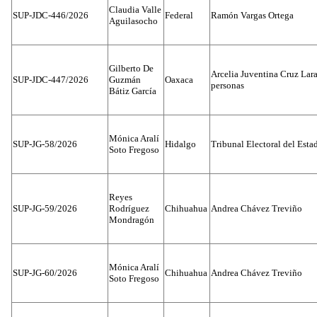
Claudia Valle
SUP-JDC-446/2026
Federal
Ramón Vargas Ortega
Aguilasocho
Gilberto De
Arcelia Juventina Cruz Lara
SUP-JDC-447/2026
Guzmán
Oaxaca
personas
Bátiz García
Mónica Aralí
SUP-JG-58/2026
Hidalgo
Tribunal Electoral del Esta
Soto Fregoso
Reyes
SUP-JG-59/2026
Rodríguez
Chihuahua
Andrea Chávez Treviño
Mondragón
Mónica Aralí
SUP-JG-60/2026
Chihuahua
Andrea Chávez Treviño
Soto Fregoso