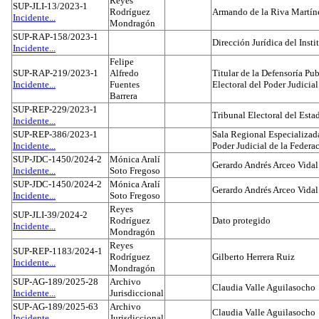
Reyes
SUP-JLI-13/2023-1
Rodríguez
Armando de la Riva Martín
Incidente...
Mondragón
SUP-RAP-158/2023-1
Dirección Jurídica del Insti
Incidente...
Felipe
SUP-RAP-219/2023-1
Alfredo
Titular de la Defensoría Pub
Incidente...
Fuentes
Electoral del Poder Judicial
Barrera
SUP-REP-229/2023-1
Tribunal Electoral del Est
Incidente...
SUP-REP-386/2023-1
Sala Regional Especializada
Incidente...
Poder Judicial de la Federa
SUP-JDC-1450/2024-2
Mónica Aralí
Gerardo Andrés Arceo Vidal
Incidente...
Soto Fregoso
SUP-JDC-1450/2024-2
Mónica Aralí
Gerardo Andrés Arceo Vidal
Incidente...
Soto Fregoso
Reyes
SUP-JLI-39/2024-2
Rodríguez
Dato protegido
Incidente...
Mondragón
Reyes
SUP-REP-1183/2024-1
Rodríguez
Gilberto Herrera Ruiz
Incidente...
Mondragón
SUP-AG-189/2025-28
Archivo
Claudia Valle Aguilasocho
Incidente...
Jurisdiccional
SUP-AG-189/2025-63
Archivo
Claudia Valle Aguilasocho
Incidente...
Jurisdiccional