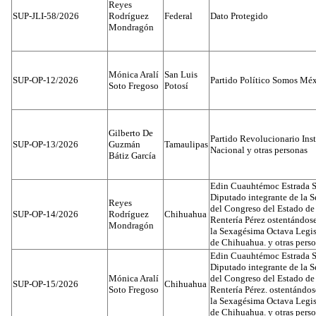
Reyes
SUP-JLI-58/2026
Rodríguez
Federal
Dato Protegido
Mondragón
Mónica Aralí
San Luis
SUP-OP-12/2026
Partido Político Somos Méx
Soto Fregoso
Potosí
Gilberto De
Partido Revolucionario Inst
SUP-OP-13/2026
Guzmán
Tamaulipas
Nacional y otras personas
Bátiz García
Edin Cuauhtémoc Estrada S
Diputado integrante de la 
Reyes
del Congreso del Estado d
SUP-OP-14/2026
Rodríguez
Chihuahua
Rentería Pérez ostentándos
Mondragón
la Sexagésima Octava Legis
de Chihuahua. y otras pers
Edin Cuauhtémoc Estrada S
Diputado integrante de la 
Mónica Aralí
del Congreso del Estado d
SUP-OP-15/2026
Chihuahua
Soto Fregoso
Rentería Pérez. ostentándo
la Sexagésima Octava Legis
de Chihuahua. y otras pers