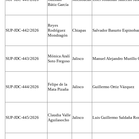
Bátiz García
Reyes
SUP-JDC-442/2026
Rodríguez
Chiapas
Salvador Basurto Espinobar
Mondragón
Mónica Aralí
SUP-JDC-443/2026
Jalisco
Manuel Alejandro Murillo G
Soto Fregoso
Felipe de la
SUP-JDC-444/2026
Jalisco
Guillermo Ortiz Vázquez
Mata Pizaña
Claudia Valle
SUP-JDC-445/2026
Jalisco
Luis Guillermo Saldaña Ro
Aguilasocho