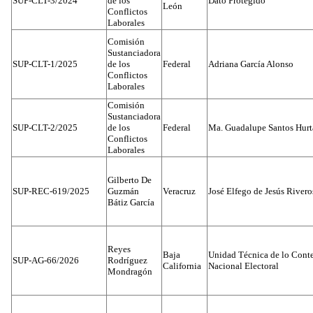
SUP-CLT-3/2024
de los
Dato Protegido
León
Conflictos
Laborales
Comisión
Sustanciadora
SUP-CLT-1/2025
de los
Federal
Adriana García Alonso
Conflictos
Laborales
Comisión
Sustanciadora
SUP-CLT-2/2025
de los
Federal
Ma. Guadalupe Santos Hur
Conflictos
Laborales
Gilberto De
SUP-REC-619/2025
Guzmán
Veracruz
José Elfego de Jesús River
Bátiz García
Reyes
Baja
Unidad Técnica de lo Conten
SUP-AG-66/2026
Rodríguez
California
Nacional Electoral
Mondragón