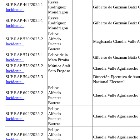
Reyes
SUP-RAP-467/2025-1
Rodríguez
Gilberto de Guzmán Batiz 
Incidente...
Mondragón
Reyes
SUP-RAP-467/2025-1
Rodríguez
Gilberto de Guzmán Batiz 
Incidente...
Mondragón
Felipe
SUP-RAP-530/2025-2
Alfredo
Magistrada Claudia Valle 
Incidente...
Fuentes
Barrera
SUP-RAP-571/2025-1
Felipe de la
Gilberto de Guzmán Bátiz 
Incidente...
Mata Pizaña
SUP-RAP-578/2025-2
Mónica Aralí
Claudia Valle Aguilasocho
Incidente...
Soto Fregoso
SUP-RAP-594/2025-3
Dirección Ejecutiva de Asun
Incidente...
Nacional Electoral
Felipe
SUP-RAP-602/2025-2
Alfredo
Claudia Valle Aguilasocho
Incidente...
Fuentes
Barrera
Felipe
SUP-RAP-602/2025-2
Alfredo
Claudia Valle Aguilasocho
Incidente...
Fuentes
Barrera
Felipe
SUP-RAP-665/2025-2
Alfredo
Claudia Valle Aguilasocho
Incidente...
Fuentes