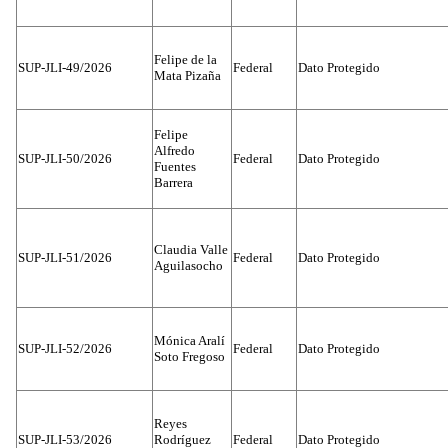
Felipe de la
SUP-JLI-49/2026
Federal
Dato Protegido
Mata Pizaña
Felipe
Alfredo
SUP-JLI-50/2026
Federal
Dato Protegido
Fuentes
Barrera
Claudia Valle
SUP-JLI-51/2026
Federal
Dato Protegido
Aguilasocho
Mónica Aralí
SUP-JLI-52/2026
Federal
Dato Protegido
Soto Fregoso
Reyes
SUP-JLI-53/2026
Rodríguez
Federal
Dato Protegido