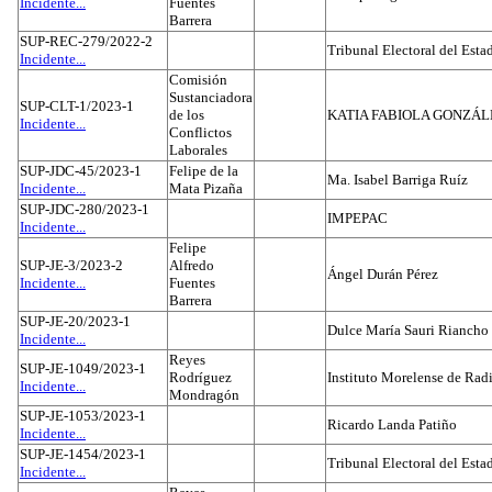
Incidente...
Fuentes
Barrera
SUP-REC-279/2022-2
Tribunal Electoral del Est
Incidente...
Comisión
Sustanciadora
SUP-CLT-1/2023-1
de los
KATIA FABIOLA GONZÁL
Incidente...
Conflictos
Laborales
SUP-JDC-45/2023-1
Felipe de la
Ma. Isabel Barriga Ruíz
Incidente...
Mata Pizaña
SUP-JDC-280/2023-1
IMPEPAC
Incidente...
Felipe
SUP-JE-3/2023-2
Alfredo
Ángel Durán Pérez
Incidente...
Fuentes
Barrera
SUP-JE-20/2023-1
Dulce María Sauri Riancho
Incidente...
Reyes
SUP-JE-1049/2023-1
Rodríguez
Instituto Morelense de Rad
Incidente...
Mondragón
SUP-JE-1053/2023-1
Ricardo Landa Patiño
Incidente...
SUP-JE-1454/2023-1
Tribunal Electoral del Esta
Incidente...