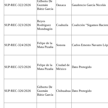
Gilberto De
SUP-REC-322/2026
Guzmán
Oaxaca
Gaudencio García Nicolás
Bátiz García
Reyes
SUP-REC-323/2026
Rodríguez
Coahuila
Coalición “Sigamos Hacien
Mondragón
Felipe de la
SUP-REC-324/2026
Sonora
Carlos Ernesto Navarro Ló
Mata Pizaña
Felipe de la
Ciudad de
SUP-REC-325/2026
Dato Protegido
Mata Pizaña
México
Gilberto De
SUP-REC-326/2026
Guzmán
Chihuahua
Dato Protegido
Bátiz García