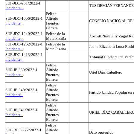
SUP-JDC-951/2022-1
TUS DEMIAN FERNAND
Incidente...
Felipe
SUP-JDC-1056/2022-1
Alfredo
CONSEJO NACIONAL DE L
Incidente...
Fuentes
Barrera
SUP-JDC-1240/2022-1
Felipe de la
Xóchitl Nashielly Zagal Ra
Incidente...
Mata Pizaña
SUP-JDC-1252/2022-1
Felipe de la
Juana Elizabeth Luna Rodr
Incidente...
Mata Pizaña
SUP-JDC-1413/2022-1
Tribunal Electoral de Verac
Incidente...
Felipe
SUP-JE-339/2022-1
Alfredo
Uriel Díaz Caballero
Incidente...
Fuentes
Barrera
Felipe
SUP-JE-340/2022-1
Alfredo
Partido Unidad Popular en 
Incidente...
Fuentes
Barrera
Felipe
SUP-JE-341/2022-1
Alfredo
URIEL DÍAZ CABALLER
Incidente...
Fuentes
Barrera
Felipe
SUP-REC-272/2022-1
Alfredo
Dato protegido