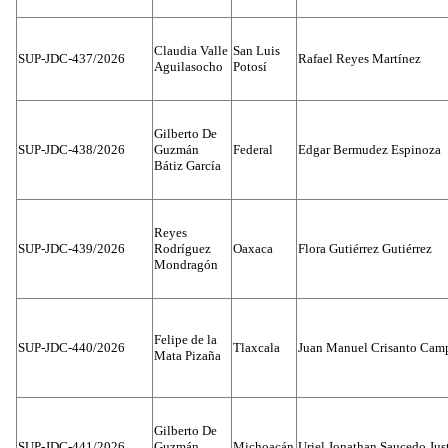
Claudia Valle
San Luis
SUP-JDC-437/2026
Rafael Reyes Martínez
Aguilasocho
Potosí
Gilberto De
SUP-JDC-438/2026
Guzmán
Federal
Edgar Bermudez Espinoza
Bátiz García
Reyes
SUP-JDC-439/2026
Rodríguez
Oaxaca
Flora Gutiérrez Gutiérrez
Mondragón
Felipe de la
SUP-JDC-440/2026
Tlaxcala
Juan Manuel Crisanto Cam
Mata Pizaña
Gilberto De
SUP-JDC-441/2026
Guzmán
Michoacán
Uriel Jonathan Saucedo Jus