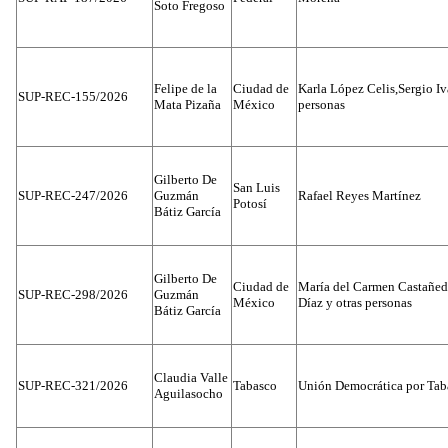
Soto Fregoso
Felipe de la
Ciudad de
Karla López Celis,Sergio I
SUP-REC-155/2026
Mata Pizaña
México
personas
Gilberto De
San Luis
SUP-REC-247/2026
Guzmán
Rafael Reyes Martínez
Potosí
Bátiz García
Gilberto De
Ciudad de
María del Carmen Castañed
SUP-REC-298/2026
Guzmán
México
Díaz y otras personas
Bátiz García
Claudia Valle
SUP-REC-321/2026
Tabasco
Unión Democrática por Tab
Aguilasocho