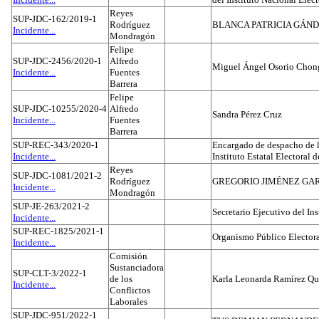
Reyes
SUP-JDC-162/2019-1
Rodríguez
BLANCA PATRICIA GÁN
Incidente...
Mondragón
Felipe
SUP-JDC-2456/2020-1
Alfredo
Miguel Ángel Osorio Chong
Incidente...
Fuentes
Barrera
Felipe
SUP-JDC-10255/2020-4
Alfredo
Sandra Pérez Cruz
Incidente...
Fuentes
Barrera
SUP-REC-343/2020-1
Encargado de despacho de la
Incidente...
Instituto Estatal Electoral 
Reyes
SUP-JDC-1081/2021-2
Rodríguez
GREGORIO JIMÉNEZ GA
Incidente...
Mondragón
SUP-JE-263/2021-2
Secretario Ejecutivo del Ins
Incidente...
SUP-REC-1825/2021-1
Organismo Público Electora
Incidente...
Comisión
Sustanciadora
SUP-CLT-3/2022-1
de los
Karla Leonarda Ramírez Qu
Incidente...
Conflictos
Laborales
SUP-JDC-951/2022-1