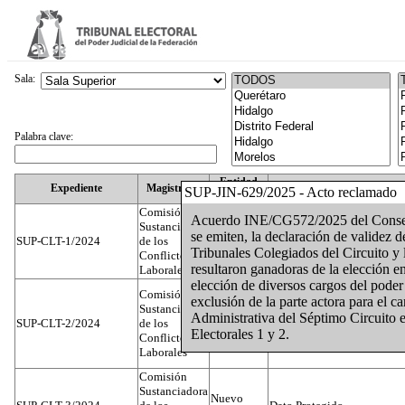
Sala:
Palabra clave:
Entidad
Expediente
Magistrado
SUP-JIN-629/2025 - Acto reclamado
Federativa
Comisión
Acuerdo INE/CG572/2025 del Consejo 
Sustanciadora
se emiten, la declaración de validez d
SUP-CLT-1/2024
de los
Federal
Juan José Serrato Velasco
Tribunales Colegiados del Circuito y 
Conflictos
resultaron ganadoras de la elección en
Laborales
elección de diversos cargos del poder 
Comisión
exclusión de la parte actora para el 
Sustanciadora
Administrativa del Séptimo Circuito en
SUP-CLT-2/2024
de los
Federal
José Luis Muñoz Zambrano
Electorales 1 y 2.
Conflictos
Laborales
Comisión
Sustanciadora
Nuevo