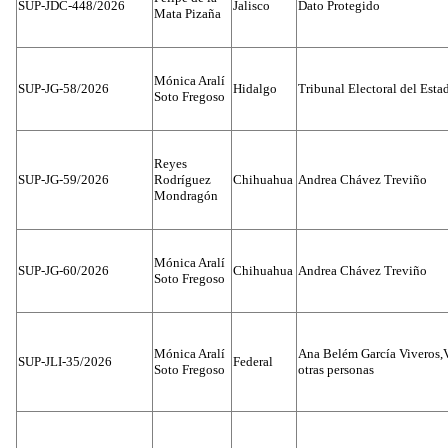
SUP-JDC-448/2026
Jalisco
Dato Protegido
Mata Pizaña
Mónica Aralí
SUP-JG-58/2026
Hidalgo
Tribunal Electoral del Esta
Soto Fregoso
Reyes
SUP-JG-59/2026
Rodríguez
Chihuahua
Andrea Chávez Treviño
Mondragón
Mónica Aralí
SUP-JG-60/2026
Chihuahua
Andrea Chávez Treviño
Soto Fregoso
Mónica Aralí
Ana Belém García Viveros,
SUP-JLI-35/2026
Federal
Soto Fregoso
otras personas