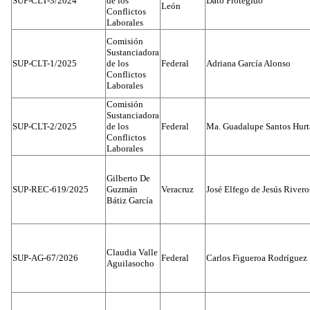
SUP-CLT-3/2024
de los
Dato Protegido
León
Conflictos
Laborales
Comisión
Sustanciadora
SUP-CLT-1/2025
de los
Federal
Adriana García Alonso
Conflictos
Laborales
Comisión
Sustanciadora
SUP-CLT-2/2025
de los
Federal
Ma. Guadalupe Santos Hur
Conflictos
Laborales
Gilberto De
SUP-REC-619/2025
Guzmán
Veracruz
José Elfego de Jesús River
Bátiz García
Claudia Valle
SUP-AG-67/2026
Federal
Carlos Figueroa Rodríguez
Aguilasocho