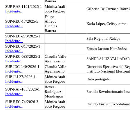
Barrera
SUP-RAP-1191/2025-1
Mónica Aralí
Gilberto De Guzmán Bátiz 
Incidente...
Soto Fregoso
Felipe
SUP-REC-17/2025-5
Alfredo
Karla López Celis y otros
Incidente...
Fuentes
Barrera
SUP-REC-273/2025-1
Sala Regional Xalapa
Incidente...
SUP-REC-317/2025-1
Fausto Jacinto Hernández
Incidente...
SUP-REC-588/2025-2
Claudia Valle
SANDRA LUZ VALLADAR
Incidente...
Aguilasocho
SUP-JDC-140/2026-1
Claudia Valle
Dirección Ejecutiva del Reg
Incidente...
Aguilasocho
Instituto Nacional Electoral
SUP-JLI-27/2026-1
Mónica Aralí
Dato protegido
Incidente...
Soto Fregoso
Reyes
SUP-RAP-105/2026-1
Rodríguez
Partido Revolucionario Inst
Incidente...
Mondragón
SUP-REC-74/2026-3
Mónica Aralí
Partido Encuentro Solidario
Incidente...
Soto Fregoso