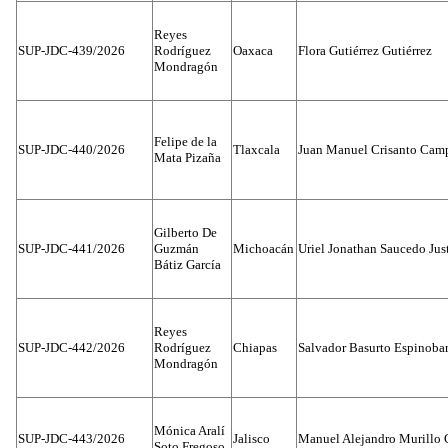
Reyes
SUP-JDC-439/2026
Rodríguez
Oaxaca
Flora Gutiérrez Gutiérrez
Mondragón
Felipe de la
SUP-JDC-440/2026
Tlaxcala
Juan Manuel Crisanto Cam
Mata Pizaña
Gilberto De
SUP-JDC-441/2026
Guzmán
Michoacán
Uriel Jonathan Saucedo Jus
Bátiz García
Reyes
SUP-JDC-442/2026
Rodríguez
Chiapas
Salvador Basurto Espinobar
Mondragón
Mónica Aralí
SUP-JDC-443/2026
Jalisco
Manuel Alejandro Murillo G
Soto Fregoso