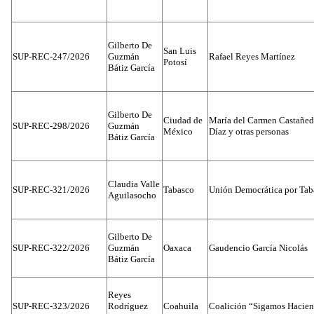
Gilberto De
San Luis
SUP-REC-247/2026
Guzmán
Rafael Reyes Martínez
Potosí
Bátiz García
Gilberto De
Ciudad de
María del Carmen Castañed
SUP-REC-298/2026
Guzmán
México
Díaz y otras personas
Bátiz García
Claudia Valle
SUP-REC-321/2026
Tabasco
Unión Democrática por Tab
Aguilasocho
Gilberto De
SUP-REC-322/2026
Guzmán
Oaxaca
Gaudencio García Nicolás
Bátiz García
Reyes
SUP-REC-323/2026
Rodríguez
Coahuila
Coalición “Sigamos Hacien