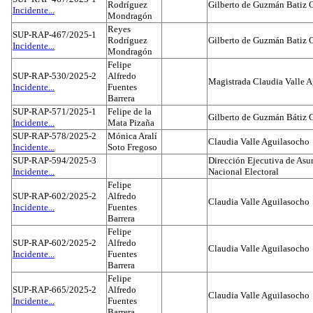
Rodríguez
Gilberto de Guzmán Batiz 
Incidente...
Mondragón
Reyes
SUP-RAP-467/2025-1
Rodríguez
Gilberto de Guzmán Batiz 
Incidente...
Mondragón
Felipe
SUP-RAP-530/2025-2
Alfredo
Magistrada Claudia Valle 
Incidente...
Fuentes
Barrera
SUP-RAP-571/2025-1
Felipe de la
Gilberto de Guzmán Bátiz 
Incidente...
Mata Pizaña
SUP-RAP-578/2025-2
Mónica Aralí
Claudia Valle Aguilasocho
Incidente...
Soto Fregoso
SUP-RAP-594/2025-3
Dirección Ejecutiva de Asun
Incidente...
Nacional Electoral
Felipe
SUP-RAP-602/2025-2
Alfredo
Claudia Valle Aguilasocho
Incidente...
Fuentes
Barrera
Felipe
SUP-RAP-602/2025-2
Alfredo
Claudia Valle Aguilasocho
Incidente...
Fuentes
Barrera
Felipe
SUP-RAP-665/2025-2
Alfredo
Claudia Valle Aguilasocho
Incidente...
Fuentes
Barrera