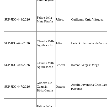
Felipe de la
SUP-JDC-444/2026
Jalisco
Guillermo Ortiz Vázquez
Mata Pizaña
Claudia Valle
SUP-JDC-445/2026
Jalisco
Luis Guillermo Saldaña Ro
Aguilasocho
Claudia Valle
SUP-JDC-446/2026
Federal
Ramón Vargas Ortega
Aguilasocho
Gilberto De
Arcelia Juventina Cruz Lara
SUP-JDC-447/2026
Guzmán
Oaxaca
personas
Bátiz García
Felipe de la