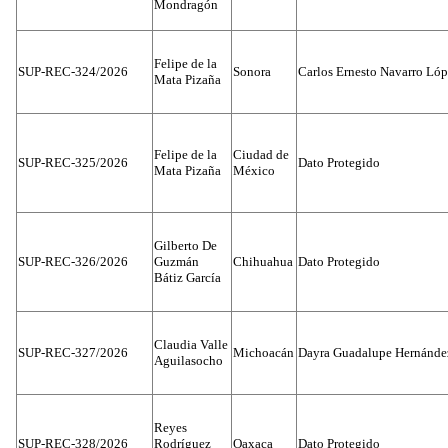
Mondragón
Felipe de la
SUP-REC-324/2026
Sonora
Carlos Ernesto Navarro Ló
Mata Pizaña
Felipe de la
Ciudad de
SUP-REC-325/2026
Dato Protegido
Mata Pizaña
México
Gilberto De
SUP-REC-326/2026
Guzmán
Chihuahua
Dato Protegido
Bátiz García
Claudia Valle
SUP-REC-327/2026
Michoacán
Dayra Guadalupe Hernánde
Aguilasocho
Reyes
SUP-REC-328/2026
Rodríguez
Oaxaca
Dato Protegido