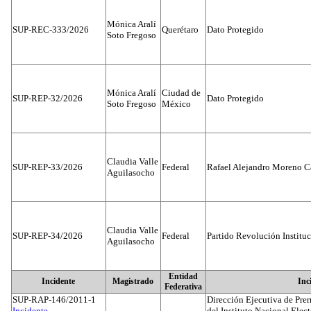
Mónica Aralí
SUP-REC-333/2026
Querétaro
Dato Protegido
Soto Fregoso
Mónica Aralí
Ciudad de
SUP-REP-32/2026
Dato Protegido
Soto Fregoso
México
Claudia Valle
SUP-REP-33/2026
Federal
Rafael Alejandro Moreno C
Aguilasocho
Claudia Valle
SUP-REP-34/2026
Federal
Partido Revolución Institu
Aguilasocho
Entidad
Incidente
Magistrado
Inc
Federativa
SUP-RAP-146/2011-1
Dirección Ejecutiva de Prer
Incidente...
del Instituto Nacional Elect