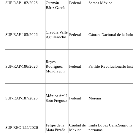
SUP-RAP-182/2026
Guzmán
Federal
Somos México
Bátiz García
Claudia Valle
SUP-RAP-185/2026
Federal
Cámara Nacional de la Indus
Aguilasocho
Reyes
SUP-RAP-186/2026
Rodríguez
Federal
Partido Revolucionario Inst
Mondragón
Mónica Aralí
SUP-RAP-187/2026
Federal
Morena
Soto Fregoso
Felipe de la
Ciudad de
Karla López Celis,Sergio I
SUP-REC-155/2026
Mata Pizaña
México
personas