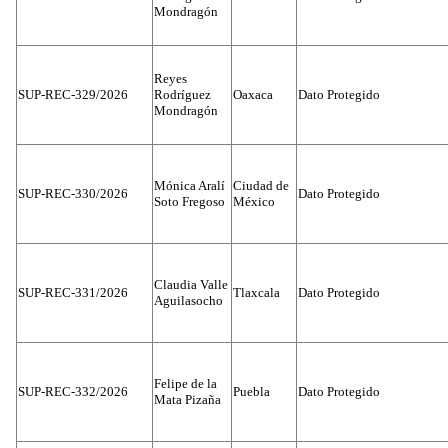
Mondragón
Reyes
SUP-REC-329/2026
Rodríguez
Oaxaca
Dato Protegido
Mondragón
Mónica Aralí
Ciudad de
SUP-REC-330/2026
Dato Protegido
Soto Fregoso
México
Claudia Valle
SUP-REC-331/2026
Tlaxcala
Dato Protegido
Aguilasocho
Felipe de la
SUP-REC-332/2026
Puebla
Dato Protegido
Mata Pizaña