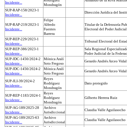
Rodríguez
Armando de la Riva Martín
Incidente...
Mondragón
SUP-RAP-158/2023-1
Dirección Jurídica del Insti
Incidente...
Felipe
SUP-RAP-219/2023-1
Alfredo
Titular de la Defensoría Pub
Incidente...
Fuentes
Electoral del Poder Judicial
Barrera
SUP-REP-229/2023-1
Tribunal Electoral del Est
Incidente...
SUP-REP-386/2023-1
Sala Regional Especializada
Incidente...
Poder Judicial de la Federa
SUP-JDC-1450/2024-2
Mónica Aralí
Gerardo Andrés Arceo Vidal
Incidente...
Soto Fregoso
SUP-JDC-1450/2024-2
Mónica Aralí
Gerardo Andrés Arceo Vidal
Incidente...
Soto Fregoso
Reyes
SUP-JLI-39/2024-2
Rodríguez
Dato protegido
Incidente...
Mondragón
Reyes
SUP-REP-1183/2024-1
Rodríguez
Gilberto Herrera Ruiz
Incidente...
Mondragón
SUP-AG-189/2025-28
Archivo
Claudia Valle Aguilasocho
Incidente...
Jurisdiccional
SUP-AG-189/2025-63
Archivo
Claudia Valle Aguilasocho
Incidente...
Jurisdiccional