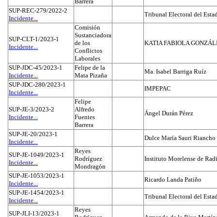
Barrera
SUP-REC-279/2022-2
Tribunal Electoral del Est
Incidente...
Comisión
Sustanciadora
SUP-CLT-1/2023-1
de los
KATIA FABIOLA GONZÁL
Incidente...
Conflictos
Laborales
SUP-JDC-45/2023-1
Felipe de la
Ma. Isabel Barriga Ruíz
Incidente...
Mata Pizaña
SUP-JDC-280/2023-1
IMPEPAC
Incidente...
Felipe
SUP-JE-3/2023-2
Alfredo
Ángel Durán Pérez
Incidente...
Fuentes
Barrera
SUP-JE-20/2023-1
Dulce María Sauri Riancho
Incidente...
Reyes
SUP-JE-1049/2023-1
Rodríguez
Instituto Morelense de Rad
Incidente...
Mondragón
SUP-JE-1053/2023-1
Ricardo Landa Patiño
Incidente...
SUP-JE-1454/2023-1
Tribunal Electoral del Esta
Incidente...
Reyes
SUP-JLI-13/2023-1