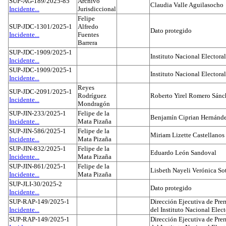
SUP-AG-189/2025-85
Archivo
Claudia Valle Aguilasocho
Incidente...
Jurisdiccional
Felipe
SUP-JDC-1301/2025-1
Alfredo
Dato protegido
Incidente...
Fuentes
Barrera
SUP-JDC-1909/2025-1
Instituto Nacional Electoral
Incidente...
SUP-JDC-1909/2025-1
Instituto Nacional Electoral
Incidente...
Reyes
SUP-JDC-2091/2025-1
Rodríguez
Roberto Yirel Romero Sánc
Incidente...
Mondragón
SUP-JIN-233/2025-1
Felipe de la
Benjamín Ciprian Hernánd
Incidente...
Mata Pizaña
SUP-JIN-586/2025-1
Felipe de la
Miriam Lizette Castellanos
Incidente...
Mata Pizaña
SUP-JIN-832/2025-1
Felipe de la
Eduardo León Sandoval
Incidente...
Mata Pizaña
SUP-JIN-861/2025-1
Felipe de la
Lisbeth Nayeli Verónica So
Incidente...
Mata Pizaña
SUP-JLI-30/2025-2
Dato protegido
Incidente...
SUP-RAP-149/2025-1
Dirección Ejecutiva de Prer
Incidente...
del Instituto Nacional Elect
SUP-RAP-149/2025-1
Dirección Ejecutiva de Prer