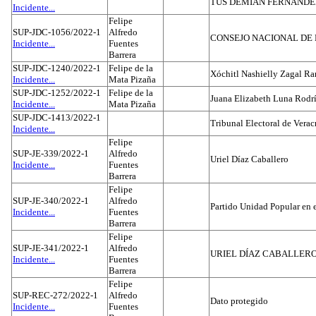
TUS DEMIAN FERNAND
Incidente...
Felipe
SUP-JDC-1056/2022-1
Alfredo
CONSEJO NACIONAL DE L
Incidente...
Fuentes
Barrera
SUP-JDC-1240/2022-1
Felipe de la
Xóchitl Nashielly Zagal Ra
Incidente...
Mata Pizaña
SUP-JDC-1252/2022-1
Felipe de la
Juana Elizabeth Luna Rodr
Incidente...
Mata Pizaña
SUP-JDC-1413/2022-1
Tribunal Electoral de Verac
Incidente...
Felipe
SUP-JE-339/2022-1
Alfredo
Uriel Díaz Caballero
Incidente...
Fuentes
Barrera
Felipe
SUP-JE-340/2022-1
Alfredo
Partido Unidad Popular en 
Incidente...
Fuentes
Barrera
Felipe
SUP-JE-341/2022-1
Alfredo
URIEL DÍAZ CABALLER
Incidente...
Fuentes
Barrera
Felipe
SUP-REC-272/2022-1
Alfredo
Dato protegido
Incidente...
Fuentes