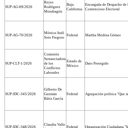
Reyes
Baja
Encargada de Despacho de 
SUP-AG-69/2026
Rodríguez
California
Contencioso Electoral
Mondragón
Mónica Aralí
SUP-AG-70/2026
Federal
Martha Medina Gómez
Soto Fregoso
Comisión
Sustanciadora
Estado de
SUP-CLT-1/2026
de los
Dato Protegido
México
Conflictos
Laborales
Gilberto De
SUP-JDC-345/2026
Guzmán
Federal
Agrupación política "Que s
Bátiz García
Claudia Valle
SUP-JDC-348/2026
Federal
Organización Ciudadana "M