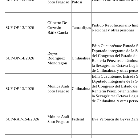
Soto Fregoso
Potosí
Gilberto De
Partido Revolucionario Inst
SUP-OP-13/2026
Guzmán
Tamaulipas
Nacional y otras personas
Bátiz García
Edin Cuauhtémoc Estrada S
Diputado integrante de la 
Reyes
del Congreso del Estado d
SUP-OP-14/2026
Rodríguez
Chihuahua
Rentería Pérez ostentándos
Mondragón
la Sexagésima Octava Legis
de Chihuahua. y otras pers
Edin Cuauhtémoc Estrada S
Diputado integrante de la 
Mónica Aralí
del Congreso del Estado d
SUP-OP-15/2026
Chihuahua
Soto Fregoso
Rentería Pérez. ostentándo
la Sexagésima Octava Legis
de Chihuahua. y otras pers
Mónica Aralí
SUP-RAP-154/2026
Federal
Eva Verónica de Gyves Zár
Soto Fregoso