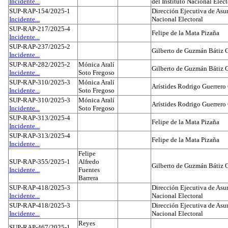
Incidente...
del Instituto Nacional Elect
SUP-RAP-154/2025-1
Dirección Ejecutiva de Asun
Incidente...
Nacional Electoral
SUP-RAP-217/2025-4
Felipe de la Mata Pizaña
Incidente...
SUP-RAP-237/2025-2
Gilberto de Guzmán Bátiz 
Incidente...
SUP-RAP-282/2025-2
Mónica Aralí
Gilberto de Guzmán Bátiz 
Incidente...
Soto Fregoso
SUP-RAP-310/2025-3
Mónica Aralí
Arístides Rodrigo Guerrero
Incidente...
Soto Fregoso
SUP-RAP-310/2025-3
Mónica Aralí
Arístides Rodrigo Guerrero
Incidente...
Soto Fregoso
SUP-RAP-313/2025-4
Felipe de la Mata Pizaña
Incidente...
SUP-RAP-313/2025-4
Felipe de la Mata Pizaña
Incidente...
Felipe
SUP-RAP-355/2025-1
Alfredo
Gilberto de Guzmán Bátiz 
Incidente...
Fuentes
Barrera
SUP-RAP-418/2025-3
Dirección Ejecutiva de Asun
Incidente...
Nacional Electoral
SUP-RAP-418/2025-3
Dirección Ejecutiva de Asun
Incidente...
Nacional Electoral
Reyes
SUP-RAP-467/2025-1