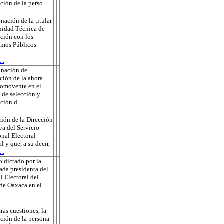
ción de la perso
..
nación de la titular
nidad Técnica de
ción con los
smos Públicos
s
..
inación de
ción de la ahora
romovente en el
 de selección y
ción d
..
ión de la Dirección
va del Servicio
onal Electoral
l y que, a su decir,
..
 dictado por la
ada presidenta del
l Electoral del
de Oaxaca en el
..
tras cuestiones, la
ción de la persona