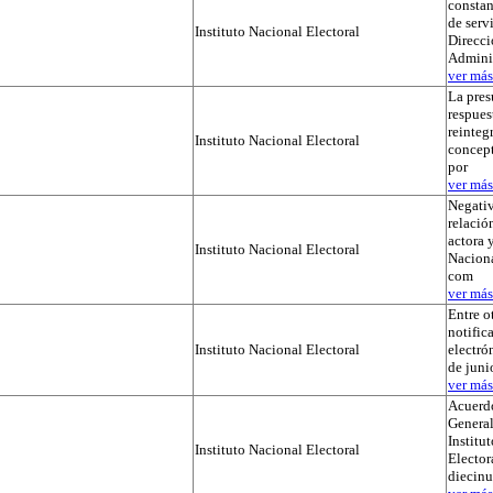
constan
de serv
Instituto Nacional Electoral
Direcci
Admini
ver más.
La pres
respues
reinteg
Instituto Nacional Electoral
concep
por
ver más.
Negativ
relación
actora y
Instituto Nacional Electoral
Naciona
com
ver más.
Entre o
notific
Instituto Nacional Electoral
electró
de juni
ver más.
Acuerdo
General
Institu
Instituto Nacional Electoral
Elector
diecinu