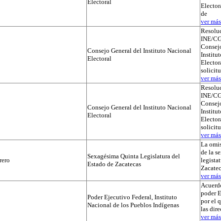
Electoral
Elector
de
ver más.
Resolu
INE/CG
Consejo
Consejo General del Instituto Nacional
Institu
Electoral
Electora
solicit
ver más.
Resolu
INE/CG
Consejo
Consejo General del Instituto Nacional
Institu
Electoral
Electora
solicit
ver más.
La omis
de la s
Sexagésima Quinta Legislatura del
rero
legista
Estado de Zacatecas
Zacatec
ver más.
Acuerdo
poder E
Poder Ejecutivo Federal, Instituto
por el 
Nacional de los Pueblos Indígenas
las dir
ver más.