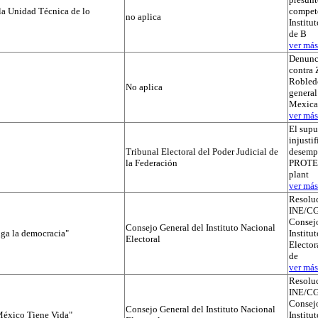
la Unidad Técnica de lo
compete
no aplica
Institut
de B
ver más.
Denunc
contra 
Robledo
No aplica
general
Mexica
ver más.
El supu
injusti
Tribunal Electoral del Poder Judicial de
desemp
la Federación
PROTEGI
plant
ver más.
Resolu
INE/CG
Consejo
Consejo General del Instituto Nacional
iga la democracia"
Institu
Electoral
Elector
de
ver más.
Resolu
INE/CG
Consejo
Consejo General del Instituto Nacional
éxico Tiene Vida"
Institu