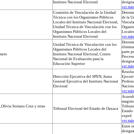
Instituto Nacional Electoral
designa
ver más.
Comisión de Vinculación de la Unidad
Determi
Técnica con los Organismos Públicos
de la U
Locales del Instituto Nacional Electoral,
Vincula
Unidad Técnica de Vinculación con los
Organi
Organismos Públicos Locales del
Locale
Instituto Nacional Electoral
ver más.
Determ
Unidad Técnica de Vinculación con los
elimina
Organismos Públicos Locales del
parte p
mero
Instituto Nacional Electoral, Centro
Proceso
Nacional de Evaluación para la
designa
Educación Superior
ver más.
Resoluc
Dirección Ejecutiva del SPEN, Junta
Ejecuti
General Ejecutiva del Instituto Nacional
Profesi
Electoral
Naciona
ver más.
Acuerdo
magistr
,Olivia Soriano Cruz y otras
Tribuna
Tribunal Electoral del Estado de Oaxaca
Estado 
exped
ver más.
Entre o
designa