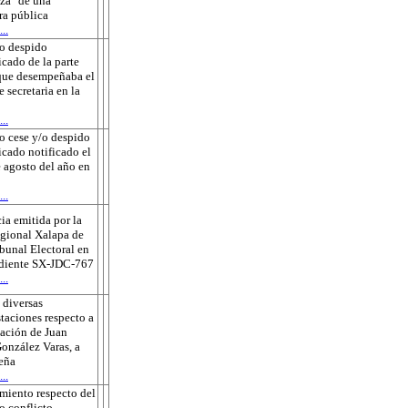
za" de una
ra pública
..
o despido
icado de la parte
que desempeñaba el
e secretaria en la
..
o cese y/o despido
ficado notificado el
 agosto del año en
..
ia emitida por la
gional Xalapa de
ibunal Electoral en
ediente SX-JDC-767
..
 diversas
taciones respecto a
sación de Juan
onzález Varas, a
eña
..
miento respecto del
o conflicto