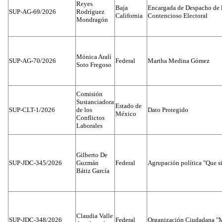
Reyes
Baja
Encargada de Despacho de 
SUP-AG-69/2026
Rodríguez
California
Contencioso Electoral
Mondragón
Mónica Aralí
SUP-AG-70/2026
Federal
Martha Medina Gómez
Soto Fregoso
Comisión
Sustanciadora
Estado de
SUP-CLT-1/2026
de los
Dato Protegido
México
Conflictos
Laborales
Gilberto De
SUP-JDC-345/2026
Guzmán
Federal
Agrupación política "Que s
Bátiz García
Claudia Valle
SUP-JDC-348/2026
Federal
Organización Ciudadana "M