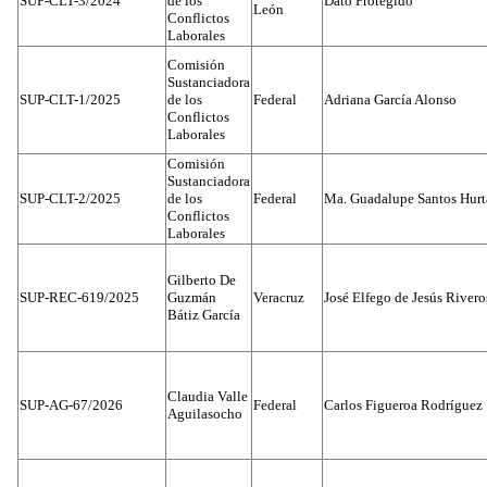
SUP-CLT-3/2024
de los
Dato Protegido
León
Conflictos
Laborales
Comisión
Sustanciadora
SUP-CLT-1/2025
de los
Federal
Adriana García Alonso
Conflictos
Laborales
Comisión
Sustanciadora
SUP-CLT-2/2025
de los
Federal
Ma. Guadalupe Santos Hur
Conflictos
Laborales
Gilberto De
SUP-REC-619/2025
Guzmán
Veracruz
José Elfego de Jesús River
Bátiz García
Claudia Valle
SUP-AG-67/2026
Federal
Carlos Figueroa Rodríguez
Aguilasocho