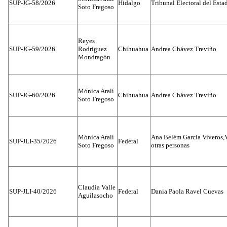
SUP-JG-58/2026
Hidalgo
Tribunal Electoral del Esta
Soto Fregoso
Reyes
SUP-JG-59/2026
Rodríguez
Chihuahua
Andrea Chávez Treviño
Mondragón
Mónica Aralí
SUP-JG-60/2026
Chihuahua
Andrea Chávez Treviño
Soto Fregoso
Mónica Aralí
Ana Belém García Viveros,
SUP-JLI-35/2026
Federal
Soto Fregoso
otras personas
Claudia Valle
SUP-JLI-40/2026
Federal
Dania Paola Ravel Cuevas
Aguilasocho