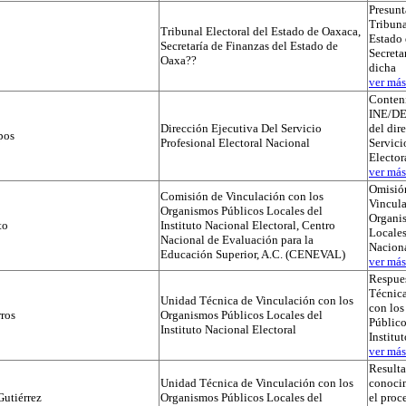
Presunt
Tribuna
Tribunal Electoral del Estado de Oaxaca,
Estado 
Secretaría de Finanzas del Estado de
Secreta
Oaxa??
dicha
ver más.
Conteni
INE/D
Dirección Ejecutiva Del Servicio
del dir
pos
Profesional Electoral Nacional
Servici
Elector
ver más.
Omisió
Comisión de Vinculación con los
Vincula
Organismos Públicos Locales del
Organi
to
Instituto Nacional Electoral, Centro
Locales
Nacional de Evaluación para la
Naciona
Educación Superior, A.C. (CENEVAL)
ver más.
Respues
Técnica
Unidad Técnica de Vinculación con los
con lo
ros
Organismos Públicos Locales del
Público
Instituto Nacional Electoral
Institu
ver más.
Result
Unidad Técnica de Vinculación con los
conocim
utiérrez
Organismos Públicos Locales del
el proc