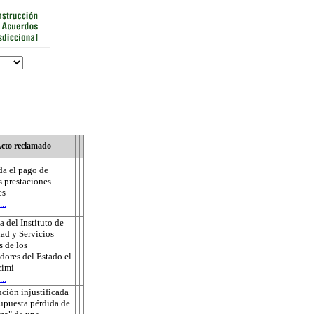
cto reclamado
a el pago de
s prestaciones
es
..
 del Instituto de
ad y Servicios
s de los
dores del Estado el
cimi
..
ución injustificada
supuesta pérdida de