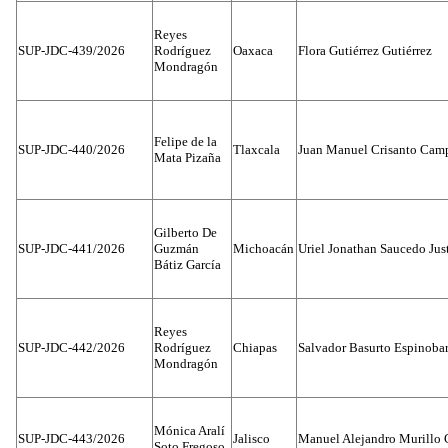
Reyes
SUP-JDC-439/2026
Rodríguez
Oaxaca
Flora Gutiérrez Gutiérrez
Mondragón
Felipe de la
SUP-JDC-440/2026
Tlaxcala
Juan Manuel Crisanto Cam
Mata Pizaña
Gilberto De
SUP-JDC-441/2026
Guzmán
Michoacán
Uriel Jonathan Saucedo Jus
Bátiz García
Reyes
SUP-JDC-442/2026
Rodríguez
Chiapas
Salvador Basurto Espinobar
Mondragón
Mónica Aralí
SUP-JDC-443/2026
Jalisco
Manuel Alejandro Murillo G
Soto Fregoso