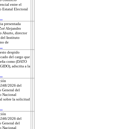
ncial entre el
o Estatal Electoral
..
ia presentada
Zoé Alejandro
 Aburto, director
 del Instituto
no de
..
esto despido
ficado del cargo que
eña como (DATO
DO), adscrita a la
..
ción
348/2026 del
 General del
to Nacional
al sobre la solicitud
..
ción
346/2026 del
 General del
to Nacional