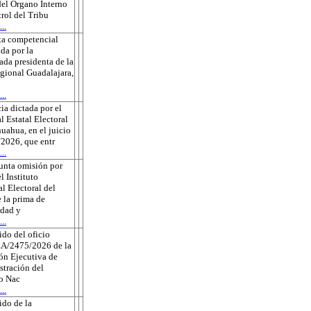
 del Órgano Interno
rol del Tribu
..
ta competencial
da por la
ada presidenta de la
gional Guadalajara,
..
ia dictada por el
l Estatal Electoral
uahua, en el juicio
2026, que entr
..
unta omisión por
l Instituto
l Electoral del
 la prima de
edad y
..
do del oficio
A/2475/2026 de la
ón Ejecutiva de
tración del
to Nac
..
do de la