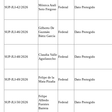
Mónica Aralí
SUP-JLI-42/2026
Federal
Dato Protegido
Soto Fregoso
Gilberto De
SUP-JLI-46/2026
Guzmán
Federal
Dato Protegido
Bátiz García
Claudia Valle
SUP-JLI-48/2026
Federal
Dato Protegido
Aguilasocho
Felipe de la
SUP-JLI-49/2026
Federal
Dato Protegido
Mata Pizaña
Felipe
Alfredo
SUP-JLI-50/2026
Federal
Dato Protegido
Fuentes
Barrera