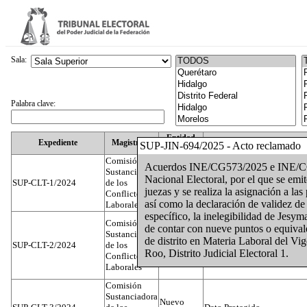
Sala:
Palabra clave:
Entidad
Expediente
Magistrado
SUP-JIN-694/2025 - Acto reclamado
Federativa
Comisión
Acuerdos INE/CG573/2025 e INE/CG5
Sustanciadora
Nacional Electoral, por el que se emit
SUP-CLT-1/2024
de los
Federal
Juan José Serrato Velasco
juezas y se realiza la asignación a l
Conflictos
así como la declaración de validez de 
Laborales
específico, la inelegibilidad de Jesym
Comisión
de contar con nueve puntos o equivale
Sustanciadora
de distrito en Materia Laboral del Vi
SUP-CLT-2/2024
de los
Federal
José Luis Muñoz Zambrano
Roo, Distrito Judicial Electoral 1.
Conflictos
Laborales
Comisión
Sustanciadora
Nuevo