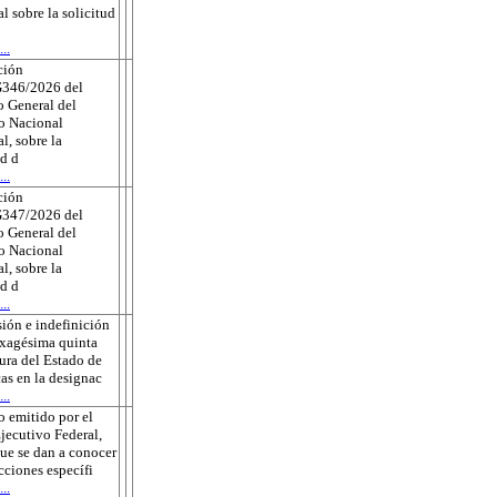
al sobre la solicitud
..
ción
346/2026 del
 General del
to Nacional
l, sobre la
ud d
..
ción
347/2026 del
 General del
to Nacional
l, sobre la
ud d
..
ión e indefinición
exagésima quinta
tura del Estado de
as en la designac
..
 emitido por el
jecutivo Federal,
que se dan a conocer
ecciones específi
..