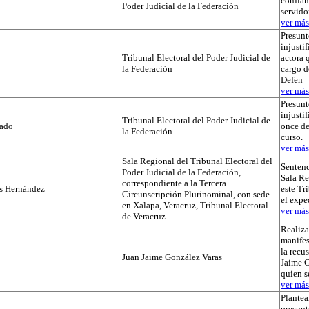
confian
Poder Judicial de la Federación
servido
ver más.
Presunt
injustif
Tribunal Electoral del Poder Judicial de
actora 
la Federación
cargo d
Defen
ver más.
Presunt
injusti
Tribunal Electoral del Poder Judicial de
tado
once de
la Federación
curso.
ver más.
Sala Regional del Tribunal Electoral del
Sentenc
Poder Judicial de la Federación,
Sala Re
correspondiente a la Tercera
os Hernández
este Tr
Circunscripción Plurinominal, con sede
el exp
en Xalapa, Veracruz, Tribunal Electoral
ver más.
de Veracruz
Realiza
manifes
la recu
Juan Jaime González Varas
Jaime G
quien s
ver más.
Plantea
presunt