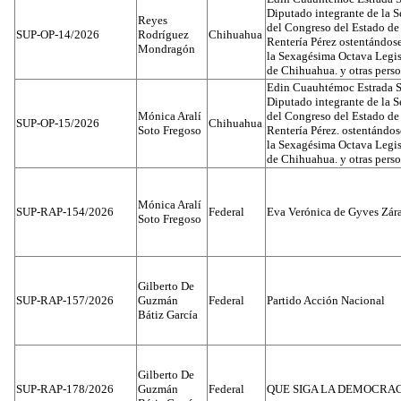
Diputado integrante de la 
Reyes
del Congreso del Estado d
SUP-OP-14/2026
Rodríguez
Chihuahua
Rentería Pérez ostentándos
Mondragón
la Sexagésima Octava Legis
de Chihuahua. y otras pers
Edin Cuauhtémoc Estrada S
Diputado integrante de la 
Mónica Aralí
del Congreso del Estado d
SUP-OP-15/2026
Chihuahua
Soto Fregoso
Rentería Pérez. ostentándo
la Sexagésima Octava Legis
de Chihuahua. y otras pers
Mónica Aralí
SUP-RAP-154/2026
Federal
Eva Verónica de Gyves Zár
Soto Fregoso
Gilberto De
SUP-RAP-157/2026
Guzmán
Federal
Partido Acción Nacional
Bátiz García
Gilberto De
SUP-RAP-178/2026
Guzmán
Federal
QUE SIGA LA DEMOCRA