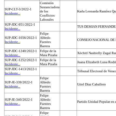
Comisión
Sustanciadora
SUP-CLT-3/2022-1
de los
Karla Leonarda Ramírez Qu
Incidente...
Conflictos
Laborales
SUP-JDC-951/2022-1
TUS DEMIAN FERNAND
Incidente...
Felipe
SUP-JDC-1056/2022-1
Alfredo
CONSEJO NACIONAL DE L
Incidente...
Fuentes
Barrera
SUP-JDC-1240/2022-1
Felipe de la
Xóchitl Nashielly Zagal Ra
Incidente...
Mata Pizaña
SUP-JDC-1252/2022-1
Felipe de la
Juana Elizabeth Luna Rodr
Incidente...
Mata Pizaña
SUP-JDC-1413/2022-1
Tribunal Electoral de Verac
Incidente...
Felipe
SUP-JE-339/2022-1
Alfredo
Uriel Díaz Caballero
Incidente...
Fuentes
Barrera
Felipe
SUP-JE-340/2022-1
Alfredo
Partido Unidad Popular en 
Incidente...
Fuentes
Barrera
Felipe