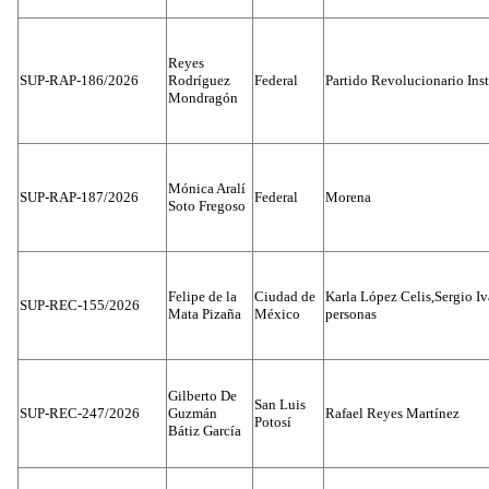
Reyes
SUP-RAP-186/2026
Rodríguez
Federal
Partido Revolucionario Inst
Mondragón
Mónica Aralí
SUP-RAP-187/2026
Federal
Morena
Soto Fregoso
Felipe de la
Ciudad de
Karla López Celis,Sergio I
SUP-REC-155/2026
Mata Pizaña
México
personas
Gilberto De
San Luis
SUP-REC-247/2026
Guzmán
Rafael Reyes Martínez
Potosí
Bátiz García