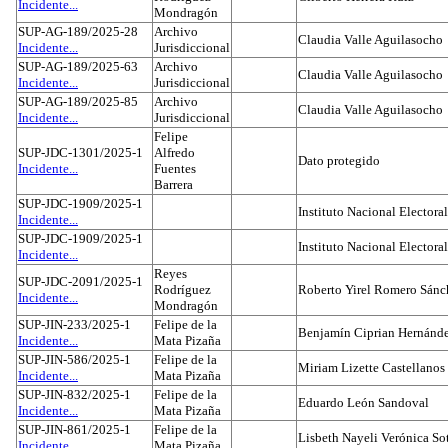
Incidente...
Mondragón
SUP-AG-189/2025-28
Archivo
Claudia Valle Aguilasocho
Incidente...
Jurisdiccional
SUP-AG-189/2025-63
Archivo
Claudia Valle Aguilasocho
Incidente...
Jurisdiccional
SUP-AG-189/2025-85
Archivo
Claudia Valle Aguilasocho
Incidente...
Jurisdiccional
Felipe
SUP-JDC-1301/2025-1
Alfredo
Dato protegido
Incidente...
Fuentes
Barrera
SUP-JDC-1909/2025-1
Instituto Nacional Electoral
Incidente...
SUP-JDC-1909/2025-1
Instituto Nacional Electoral
Incidente...
Reyes
SUP-JDC-2091/2025-1
Rodríguez
Roberto Yirel Romero Sánc
Incidente...
Mondragón
SUP-JIN-233/2025-1
Felipe de la
Benjamín Ciprian Hernánd
Incidente...
Mata Pizaña
SUP-JIN-586/2025-1
Felipe de la
Miriam Lizette Castellanos
Incidente...
Mata Pizaña
SUP-JIN-832/2025-1
Felipe de la
Eduardo León Sandoval
Incidente...
Mata Pizaña
SUP-JIN-861/2025-1
Felipe de la
Lisbeth Nayeli Verónica So
Incidente...
Mata Pizaña