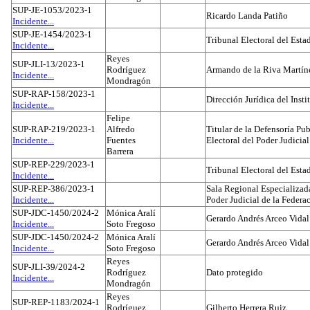
SUP-JE-1053/2023-1
Ricardo Landa Patiño
Incidente...
SUP-JE-1454/2023-1
Tribunal Electoral del Esta
Incidente...
Reyes
SUP-JLI-13/2023-1
Rodríguez
Armando de la Riva Martín
Incidente...
Mondragón
SUP-RAP-158/2023-1
Dirección Jurídica del Insti
Incidente...
Felipe
SUP-RAP-219/2023-1
Alfredo
Titular de la Defensoría Pub
Incidente...
Fuentes
Electoral del Poder Judicial
Barrera
SUP-REP-229/2023-1
Tribunal Electoral del Est
Incidente...
SUP-REP-386/2023-1
Sala Regional Especializada
Incidente...
Poder Judicial de la Federa
SUP-JDC-1450/2024-2
Mónica Aralí
Gerardo Andrés Arceo Vidal
Incidente...
Soto Fregoso
SUP-JDC-1450/2024-2
Mónica Aralí
Gerardo Andrés Arceo Vidal
Incidente...
Soto Fregoso
Reyes
SUP-JLI-39/2024-2
Rodríguez
Dato protegido
Incidente...
Mondragón
Reyes
SUP-REP-1183/2024-1
Rodríguez
Gilberto Herrera Ruiz