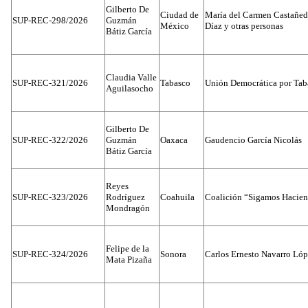
Gilberto De
Ciudad de
María del Carmen Castañed
SUP-REC-298/2026
Guzmán
México
Díaz y otras personas
Bátiz García
Claudia Valle
SUP-REC-321/2026
Tabasco
Unión Democrática por Tab
Aguilasocho
Gilberto De
SUP-REC-322/2026
Guzmán
Oaxaca
Gaudencio García Nicolás
Bátiz García
Reyes
SUP-REC-323/2026
Rodríguez
Coahuila
Coalición “Sigamos Hacien
Mondragón
Felipe de la
SUP-REC-324/2026
Sonora
Carlos Ernesto Navarro Ló
Mata Pizaña