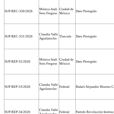
Mónica Aralí
Ciudad de
SUP-REC-330/2026
Dato Protegido
Soto Fregoso
México
Claudia Valle
SUP-REC-331/2026
Tlaxcala
Dato Protegido
Aguilasocho
Mónica Aralí
Ciudad de
SUP-REP-32/2026
Dato Protegido
Soto Fregoso
México
Claudia Valle
SUP-REP-33/2026
Federal
Rafael Alejandro Moreno C
Aguilasocho
Claudia Valle
SUP-REP-34/2026
Federal
Partido Revolución Institu
Aguilasocho