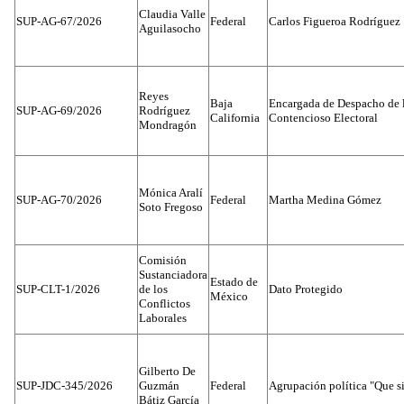
Claudia Valle
SUP-AG-67/2026
Federal
Carlos Figueroa Rodríguez
Aguilasocho
Reyes
Baja
Encargada de Despacho de 
SUP-AG-69/2026
Rodríguez
California
Contencioso Electoral
Mondragón
Mónica Aralí
SUP-AG-70/2026
Federal
Martha Medina Gómez
Soto Fregoso
Comisión
Sustanciadora
Estado de
SUP-CLT-1/2026
de los
Dato Protegido
México
Conflictos
Laborales
Gilberto De
SUP-JDC-345/2026
Guzmán
Federal
Agrupación política "Que s
Bátiz García