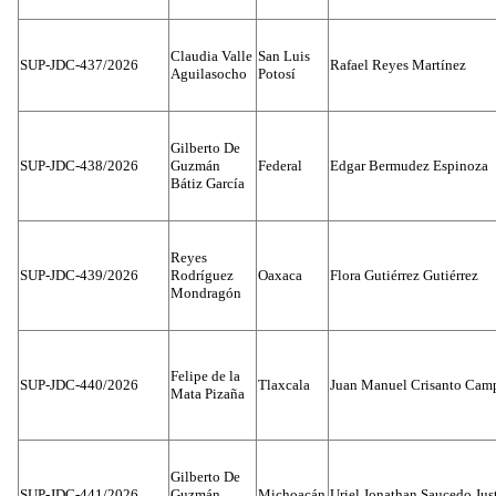
Claudia Valle
San Luis
SUP-JDC-437/2026
Rafael Reyes Martínez
Aguilasocho
Potosí
Gilberto De
SUP-JDC-438/2026
Guzmán
Federal
Edgar Bermudez Espinoza
Bátiz García
Reyes
SUP-JDC-439/2026
Rodríguez
Oaxaca
Flora Gutiérrez Gutiérrez
Mondragón
Felipe de la
SUP-JDC-440/2026
Tlaxcala
Juan Manuel Crisanto Cam
Mata Pizaña
Gilberto De
SUP-JDC-441/2026
Guzmán
Michoacán
Uriel Jonathan Saucedo Jus