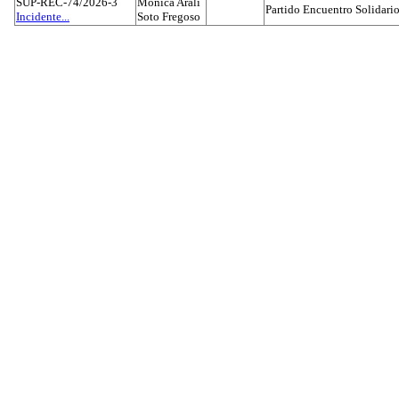
SUP-REC-74/2026-3
Mónica Aralí
Partido Encuentro Solidario
Incidente...
Soto Fregoso