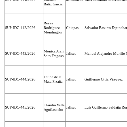
Bátiz García
Reyes
SUP-JDC-442/2026
Rodríguez
Chiapas
Salvador Basurto Espinobar
Mondragón
Mónica Aralí
SUP-JDC-443/2026
Jalisco
Manuel Alejandro Murillo G
Soto Fregoso
Felipe de la
SUP-JDC-444/2026
Jalisco
Guillermo Ortiz Vázquez
Mata Pizaña
Claudia Valle
SUP-JDC-445/2026
Jalisco
Luis Guillermo Saldaña Ro
Aguilasocho