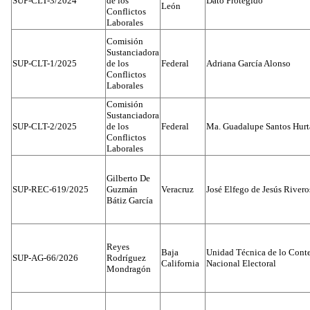
SUP-CLT-3/2024
de los
Dato Protegido
León
Conflictos
Laborales
Comisión
Sustanciadora
SUP-CLT-1/2025
de los
Federal
Adriana García Alonso
Conflictos
Laborales
Comisión
Sustanciadora
SUP-CLT-2/2025
de los
Federal
Ma. Guadalupe Santos Hur
Conflictos
Laborales
Gilberto De
SUP-REC-619/2025
Guzmán
Veracruz
José Elfego de Jesús River
Bátiz García
Reyes
Baja
Unidad Técnica de lo Conten
SUP-AG-66/2026
Rodríguez
California
Nacional Electoral
Mondragón