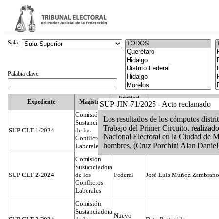
Sala:
Palabra clave:
Entidad
Expediente
Magistrado
SUP-JIN-71/2025 - Acto reclamado
Federativa
Comisión
Los resultados de los cómputos distrit
Sustanciadora
Trabajo del Primer Circuito, realizado
SUP-CLT-1/2024
de los
Federal
Juan José Serrato Velasco
Nacional Electoral en la Ciudad de Mé
Conflictos
hombres. (Cruz Porchini Alan Daniel
Laborales
Comisión
Sustanciadora
SUP-CLT-2/2024
de los
Federal
José Luis Muñoz Zambrano
Conflictos
Laborales
Comisión
Sustanciadora
Nuevo