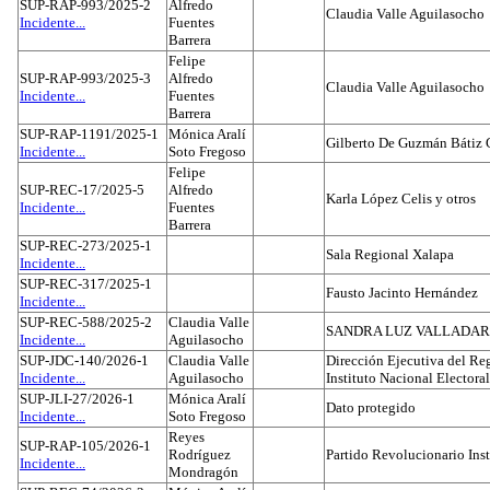
SUP-RAP-993/2025-2
Alfredo
Claudia Valle Aguilasocho
Incidente...
Fuentes
Barrera
Felipe
SUP-RAP-993/2025-3
Alfredo
Claudia Valle Aguilasocho
Incidente...
Fuentes
Barrera
SUP-RAP-1191/2025-1
Mónica Aralí
Gilberto De Guzmán Bátiz 
Incidente...
Soto Fregoso
Felipe
SUP-REC-17/2025-5
Alfredo
Karla López Celis y otros
Incidente...
Fuentes
Barrera
SUP-REC-273/2025-1
Sala Regional Xalapa
Incidente...
SUP-REC-317/2025-1
Fausto Jacinto Hernández
Incidente...
SUP-REC-588/2025-2
Claudia Valle
SANDRA LUZ VALLADAR
Incidente...
Aguilasocho
SUP-JDC-140/2026-1
Claudia Valle
Dirección Ejecutiva del Reg
Incidente...
Aguilasocho
Instituto Nacional Electoral
SUP-JLI-27/2026-1
Mónica Aralí
Dato protegido
Incidente...
Soto Fregoso
Reyes
SUP-RAP-105/2026-1
Rodríguez
Partido Revolucionario Inst
Incidente...
Mondragón