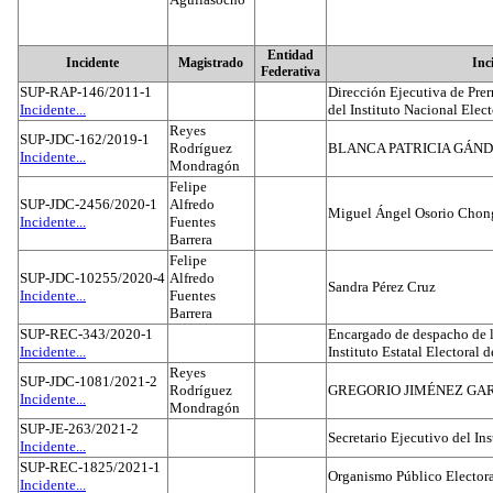
Entidad
Incidente
Magistrado
Inc
Federativa
SUP-RAP-146/2011-1
Dirección Ejecutiva de Prer
Incidente...
del Instituto Nacional Elect
Reyes
SUP-JDC-162/2019-1
Rodríguez
BLANCA PATRICIA GÁN
Incidente...
Mondragón
Felipe
SUP-JDC-2456/2020-1
Alfredo
Miguel Ángel Osorio Chong
Incidente...
Fuentes
Barrera
Felipe
SUP-JDC-10255/2020-4
Alfredo
Sandra Pérez Cruz
Incidente...
Fuentes
Barrera
SUP-REC-343/2020-1
Encargado de despacho de la
Incidente...
Instituto Estatal Electoral 
Reyes
SUP-JDC-1081/2021-2
Rodríguez
GREGORIO JIMÉNEZ GA
Incidente...
Mondragón
SUP-JE-263/2021-2
Secretario Ejecutivo del Ins
Incidente...
SUP-REC-1825/2021-1
Organismo Público Electora
Incidente...