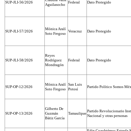
SUP-JLI-56/2026
Federal
Dato Protegido
Aguilasocho
Mónica Aralí
SUP-JLI-57/2026
Veracruz
Dato Protegido
Soto Fregoso
Reyes
SUP-JLI-58/2026
Rodríguez
Federal
Dato Protegido
Mondragón
Mónica Aralí
San Luis
SUP-OP-12/2026
Partido Político Somos Méx
Soto Fregoso
Potosí
Gilberto De
Partido Revolucionario Inst
SUP-OP-13/2026
Guzmán
Tamaulipas
Nacional y otras personas
Bátiz García
Edin Cuauhtémoc Estrada S