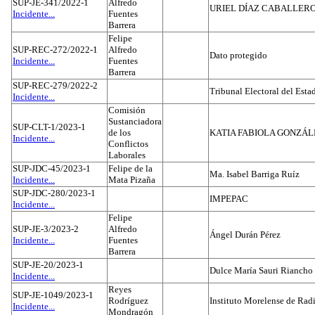
SUP-JE-341/2022-1
Alfredo
URIEL DÍAZ CABALLER
Incidente...
Fuentes
Barrera
Felipe
SUP-REC-272/2022-1
Alfredo
Dato protegido
Incidente...
Fuentes
Barrera
SUP-REC-279/2022-2
Tribunal Electoral del Est
Incidente...
Comisión
Sustanciadora
SUP-CLT-1/2023-1
de los
KATIA FABIOLA GONZÁL
Incidente...
Conflictos
Laborales
SUP-JDC-45/2023-1
Felipe de la
Ma. Isabel Barriga Ruíz
Incidente...
Mata Pizaña
SUP-JDC-280/2023-1
IMPEPAC
Incidente...
Felipe
SUP-JE-3/2023-2
Alfredo
Ángel Durán Pérez
Incidente...
Fuentes
Barrera
SUP-JE-20/2023-1
Dulce María Sauri Riancho
Incidente...
Reyes
SUP-JE-1049/2023-1
Rodríguez
Instituto Morelense de Rad
Incidente...
Mondragón