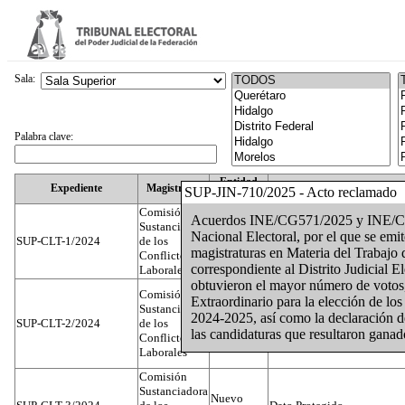
Sala:
Palabra clave:
Entidad
Expediente
Magistrado
SUP-JIN-710/2025 - Acto reclamado
Federativa
Comisión
Acuerdos INE/CG571/2025 y INE/CG5
Sustanciadora
Nacional Electoral, por el que se emit
SUP-CLT-1/2024
de los
Federal
Juan José Serrato Velasco
magistraturas en Materia del Trabajo 
Conflictos
correspondiente al Distrito Judicial El
Laborales
obtuvieron el mayor número de votos, 
Comisión
Extraordinario para la elección de los
Sustanciadora
2024-2025, así como la declaración de
SUP-CLT-2/2024
de los
Federal
José Luis Muñoz Zambrano
las candidaturas que resultaron ganado
Conflictos
Laborales
Comisión
Sustanciadora
Nuevo