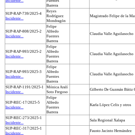
Incidente...
Fuentes
Barrera
Reyes
SUP-RAP-739/2025-4
Rodríguez
Magistrado Felipe de la Ma
Incidente...
Mondragón
Felipe
SUP-RAP-808/2025-2
Alfredo
Claudia Valle Aguilasocho
Incidente...
Fuentes
Barrera
Felipe
SUP-RAP-993/2025-2
Alfredo
Claudia Valle Aguilasocho
Incidente...
Fuentes
Barrera
Felipe
SUP-RAP-993/2025-3
Alfredo
Claudia Valle Aguilasocho
Incidente...
Fuentes
Barrera
SUP-RAP-1191/2025-1
Mónica Aralí
Gilberto De Guzmán Bátiz 
Incidente...
Soto Fregoso
Felipe
SUP-REC-17/2025-5
Alfredo
Karla López Celis y otros
Incidente...
Fuentes
Barrera
SUP-REC-273/2025-1
Sala Regional Xalapa
Incidente...
SUP-REC-317/2025-1
Fausto Jacinto Hernández
Incidente...