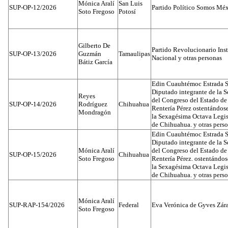
Mónica Aralí
San Luis
SUP-OP-12/2026
Partido Político Somos Méx
Soto Fregoso
Potosí
Gilberto De
Partido Revolucionario Inst
SUP-OP-13/2026
Guzmán
Tamaulipas
Nacional y otras personas
Bátiz García
Edin Cuauhtémoc Estrada S
Diputado integrante de la 
Reyes
del Congreso del Estado d
SUP-OP-14/2026
Rodríguez
Chihuahua
Rentería Pérez ostentándos
Mondragón
la Sexagésima Octava Legis
de Chihuahua. y otras pers
Edin Cuauhtémoc Estrada S
Diputado integrante de la 
Mónica Aralí
del Congreso del Estado d
SUP-OP-15/2026
Chihuahua
Soto Fregoso
Rentería Pérez. ostentándo
la Sexagésima Octava Legis
de Chihuahua. y otras pers
Mónica Aralí
SUP-RAP-154/2026
Federal
Eva Verónica de Gyves Zár
Soto Fregoso