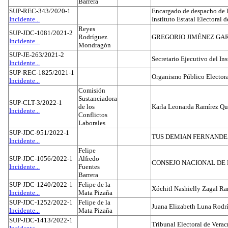
Barrera
SUP-REC-343/2020-1
Encargado de despacho de la
Incidente...
Instituto Estatal Electoral 
Reyes
SUP-JDC-1081/2021-2
Rodríguez
GREGORIO JIMÉNEZ GA
Incidente...
Mondragón
SUP-JE-263/2021-2
Secretario Ejecutivo del Ins
Incidente...
SUP-REC-1825/2021-1
Organismo Público Electora
Incidente...
Comisión
Sustanciadora
SUP-CLT-3/2022-1
de los
Karla Leonarda Ramírez Qu
Incidente...
Conflictos
Laborales
SUP-JDC-951/2022-1
TUS DEMIAN FERNAND
Incidente...
Felipe
SUP-JDC-1056/2022-1
Alfredo
CONSEJO NACIONAL DE L
Incidente...
Fuentes
Barrera
SUP-JDC-1240/2022-1
Felipe de la
Xóchitl Nashielly Zagal Ra
Incidente...
Mata Pizaña
SUP-JDC-1252/2022-1
Felipe de la
Juana Elizabeth Luna Rodr
Incidente...
Mata Pizaña
SUP-JDC-1413/2022-1
Tribunal Electoral de Verac