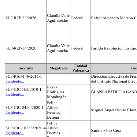
Claudia Valle
SUP-REP-33/2026
Federal
Rafael Alejandro Moreno C
Aguilasocho
Claudia Valle
SUP-REP-34/2026
Federal
Partido Revolución Institu
Aguilasocho
Entidad
Incidente
Magistrado
Inc
Federativa
SUP-RAP-146/2011-1
Dirección Ejecutiva de Prer
Incidente...
del Instituto Nacional Elect
Reyes
SUP-JDC-162/2019-1
Rodríguez
BLANCA PATRICIA GÁN
Incidente...
Mondragón
Felipe
SUP-JDC-2456/2020-1
Alfredo
Miguel Ángel Osorio Chong
Incidente...
Fuentes
Barrera
Felipe
SUP-JDC-10255/2020-4
Alfredo
Sandra Pérez Cruz
Incidente...
Fuentes