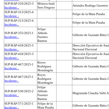
SUP-RAP-310/2025-3
Mónica Aralí
Arístides Rodrigo Guerrero
Incidente...
Soto Fregoso
SUP-RAP-313/2025-4
Felipe de la Mata Pizaña
Incidente...
SUP-RAP-313/2025-4
Felipe de la Mata Pizaña
Incidente...
Felipe
SUP-RAP-355/2025-1
Alfredo
Gilberto de Guzmán Bátiz 
Incidente...
Fuentes
Barrera
SUP-RAP-418/2025-3
Dirección Ejecutiva de Asun
Incidente...
Nacional Electoral
SUP-RAP-418/2025-3
Dirección Ejecutiva de Asun
Incidente...
Nacional Electoral
Reyes
SUP-RAP-467/2025-1
Rodríguez
Gilberto de Guzmán Batiz 
Incidente...
Mondragón
Reyes
SUP-RAP-467/2025-1
Rodríguez
Gilberto de Guzmán Batiz 
Incidente...
Mondragón
Felipe
SUP-RAP-530/2025-2
Alfredo
Magistrada Claudia Valle 
Incidente...
Fuentes
Barrera
SUP-RAP-571/2025-1
Felipe de la
Gilberto de Guzmán Bátiz 
Incidente...
Mata Pizaña