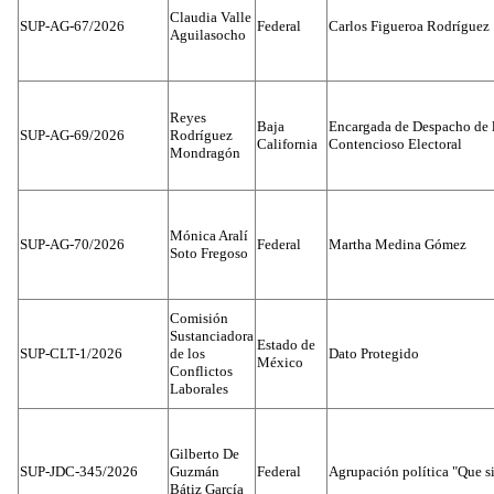
Claudia Valle
SUP-AG-67/2026
Federal
Carlos Figueroa Rodríguez
Aguilasocho
Reyes
Baja
Encargada de Despacho de 
SUP-AG-69/2026
Rodríguez
California
Contencioso Electoral
Mondragón
Mónica Aralí
SUP-AG-70/2026
Federal
Martha Medina Gómez
Soto Fregoso
Comisión
Sustanciadora
Estado de
SUP-CLT-1/2026
de los
Dato Protegido
México
Conflictos
Laborales
Gilberto De
SUP-JDC-345/2026
Guzmán
Federal
Agrupación política "Que s
Bátiz García