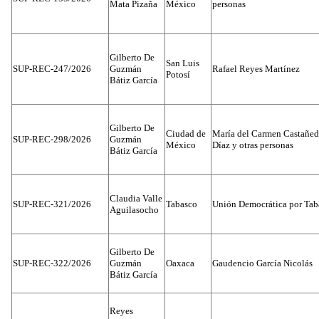
Mata Pizaña
México
personas
Gilberto De
San Luis
SUP-REC-247/2026
Guzmán
Rafael Reyes Martínez
Potosí
Bátiz García
Gilberto De
Ciudad de
María del Carmen Castañed
SUP-REC-298/2026
Guzmán
México
Díaz y otras personas
Bátiz García
Claudia Valle
SUP-REC-321/2026
Tabasco
Unión Democrática por Tab
Aguilasocho
Gilberto De
SUP-REC-322/2026
Guzmán
Oaxaca
Gaudencio García Nicolás
Bátiz García
Reyes