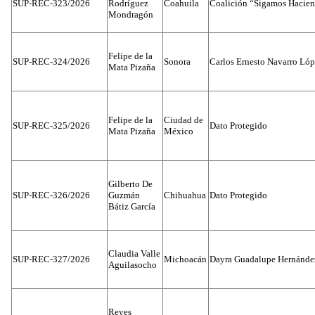
SUP-REC-323/2026
Rodríguez
Coahuila
Coalición “Sigamos Hacien
Mondragón
Felipe de la
SUP-REC-324/2026
Sonora
Carlos Ernesto Navarro Ló
Mata Pizaña
Felipe de la
Ciudad de
SUP-REC-325/2026
Dato Protegido
Mata Pizaña
México
Gilberto De
SUP-REC-326/2026
Guzmán
Chihuahua
Dato Protegido
Bátiz García
Claudia Valle
SUP-REC-327/2026
Michoacán
Dayra Guadalupe Hernánde
Aguilasocho
Reyes