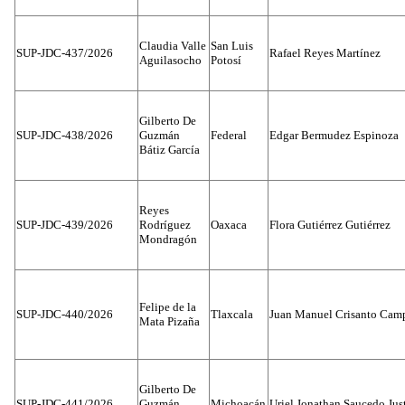
Claudia Valle
San Luis
SUP-JDC-437/2026
Rafael Reyes Martínez
Aguilasocho
Potosí
Gilberto De
SUP-JDC-438/2026
Guzmán
Federal
Edgar Bermudez Espinoza
Bátiz García
Reyes
SUP-JDC-439/2026
Rodríguez
Oaxaca
Flora Gutiérrez Gutiérrez
Mondragón
Felipe de la
SUP-JDC-440/2026
Tlaxcala
Juan Manuel Crisanto Cam
Mata Pizaña
Gilberto De
SUP-JDC-441/2026
Guzmán
Michoacán
Uriel Jonathan Saucedo Jus