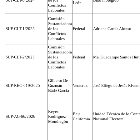
SUP-CLT-3/2024
de los
Dato Protegido
León
Conflictos
Laborales
Comisión
Sustanciadora
SUP-CLT-1/2025
de los
Federal
Adriana García Alonso
Conflictos
Laborales
Comisión
Sustanciadora
SUP-CLT-2/2025
de los
Federal
Ma. Guadalupe Santos Hur
Conflictos
Laborales
Gilberto De
SUP-REC-619/2025
Guzmán
Veracruz
José Elfego de Jesús River
Bátiz García
Reyes
Baja
Unidad Técnica de lo Conten
SUP-AG-66/2026
Rodríguez
California
Nacional Electoral
Mondragón