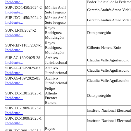
Incidente...
Poder Judicial de la Federa
SUP-JDC-1450/2024-2
Mónica Aralí
Gerardo Andrés Arceo Vidal
Incidente...
Soto Fregoso
SUP-JDC-1450/2024-2
Mónica Aralí
Gerardo Andrés Arceo Vidal
Incidente...
Soto Fregoso
Reyes
SUP-JLI-39/2024-2
Rodríguez
Dato protegido
Incidente...
Mondragón
Reyes
SUP-REP-1183/2024-1
Rodríguez
Gilberto Herrera Ruiz
Incidente...
Mondragón
SUP-AG-189/2025-28
Archivo
Claudia Valle Aguilasocho
Incidente...
Jurisdiccional
SUP-AG-189/2025-63
Archivo
Claudia Valle Aguilasocho
Incidente...
Jurisdiccional
SUP-AG-189/2025-85
Archivo
Claudia Valle Aguilasocho
Incidente...
Jurisdiccional
Felipe
SUP-JDC-1301/2025-1
Alfredo
Dato protegido
Incidente...
Fuentes
Barrera
SUP-JDC-1909/2025-1
Instituto Nacional Electoral
Incidente...
SUP-JDC-1909/2025-1
Instituto Nacional Electoral
Incidente...
Reyes
SUP-JDC-2091/2025-1