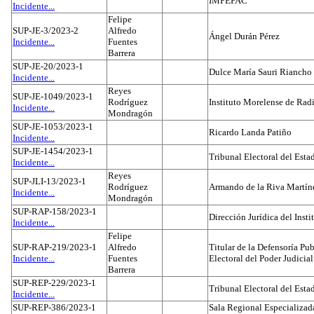
IMPEPAC
Incidente...
Felipe
SUP-JE-3/2023-2
Alfredo
Ángel Durán Pérez
Incidente...
Fuentes
Barrera
SUP-JE-20/2023-1
Dulce María Sauri Riancho
Incidente...
Reyes
SUP-JE-1049/2023-1
Rodríguez
Instituto Morelense de Rad
Incidente...
Mondragón
SUP-JE-1053/2023-1
Ricardo Landa Patiño
Incidente...
SUP-JE-1454/2023-1
Tribunal Electoral del Esta
Incidente...
Reyes
SUP-JLI-13/2023-1
Rodríguez
Armando de la Riva Martín
Incidente...
Mondragón
SUP-RAP-158/2023-1
Dirección Jurídica del Insti
Incidente...
Felipe
SUP-RAP-219/2023-1
Alfredo
Titular de la Defensoría Pub
Incidente...
Fuentes
Electoral del Poder Judicial
Barrera
SUP-REP-229/2023-1
Tribunal Electoral del Est
Incidente...
SUP-REP-386/2023-1
Sala Regional Especializada