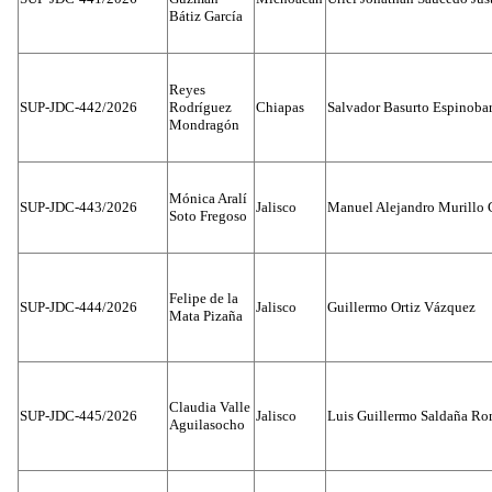
Bátiz García
Reyes
SUP-JDC-442/2026
Rodríguez
Chiapas
Salvador Basurto Espinobar
Mondragón
Mónica Aralí
SUP-JDC-443/2026
Jalisco
Manuel Alejandro Murillo G
Soto Fregoso
Felipe de la
SUP-JDC-444/2026
Jalisco
Guillermo Ortiz Vázquez
Mata Pizaña
Claudia Valle
SUP-JDC-445/2026
Jalisco
Luis Guillermo Saldaña Ro
Aguilasocho