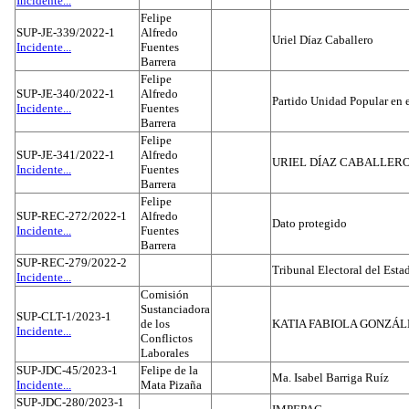
Incidente...
Felipe
SUP-JE-339/2022-1
Alfredo
Uriel Díaz Caballero
Incidente...
Fuentes
Barrera
Felipe
SUP-JE-340/2022-1
Alfredo
Partido Unidad Popular en 
Incidente...
Fuentes
Barrera
Felipe
SUP-JE-341/2022-1
Alfredo
URIEL DÍAZ CABALLER
Incidente...
Fuentes
Barrera
Felipe
SUP-REC-272/2022-1
Alfredo
Dato protegido
Incidente...
Fuentes
Barrera
SUP-REC-279/2022-2
Tribunal Electoral del Est
Incidente...
Comisión
Sustanciadora
SUP-CLT-1/2023-1
de los
KATIA FABIOLA GONZÁL
Incidente...
Conflictos
Laborales
SUP-JDC-45/2023-1
Felipe de la
Ma. Isabel Barriga Ruíz
Incidente...
Mata Pizaña
SUP-JDC-280/2023-1