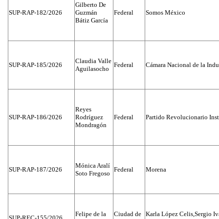
Gilberto De
SUP-RAP-182/2026
Guzmán
Federal
Somos México
Bátiz García
Claudia Valle
SUP-RAP-185/2026
Federal
Cámara Nacional de la Indus
Aguilasocho
Reyes
SUP-RAP-186/2026
Rodríguez
Federal
Partido Revolucionario Inst
Mondragón
Mónica Aralí
SUP-RAP-187/2026
Federal
Morena
Soto Fregoso
Felipe de la
Ciudad de
Karla López Celis,Sergio I
SUP-REC-155/2026