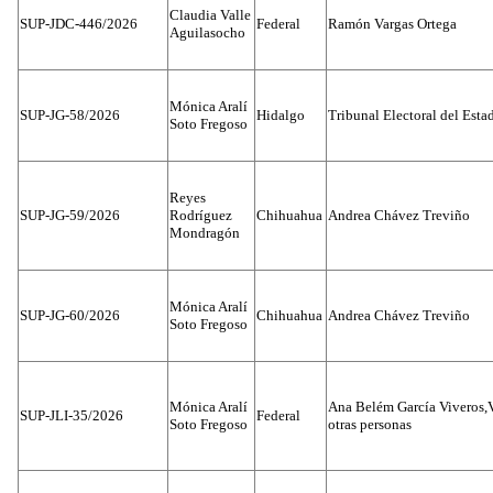
Claudia Valle
SUP-JDC-446/2026
Federal
Ramón Vargas Ortega
Aguilasocho
Mónica Aralí
SUP-JG-58/2026
Hidalgo
Tribunal Electoral del Esta
Soto Fregoso
Reyes
SUP-JG-59/2026
Rodríguez
Chihuahua
Andrea Chávez Treviño
Mondragón
Mónica Aralí
SUP-JG-60/2026
Chihuahua
Andrea Chávez Treviño
Soto Fregoso
Mónica Aralí
Ana Belém García Viveros,
SUP-JLI-35/2026
Federal
Soto Fregoso
otras personas