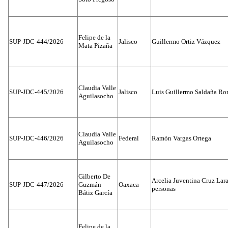
Felipe de la
SUP-JDC-444/2026
Jalisco
Guillermo Ortiz Vázquez
Mata Pizaña
Claudia Valle
SUP-JDC-445/2026
Jalisco
Luis Guillermo Saldaña Ro
Aguilasocho
Claudia Valle
SUP-JDC-446/2026
Federal
Ramón Vargas Ortega
Aguilasocho
Gilberto De
Arcelia Juventina Cruz Lara
SUP-JDC-447/2026
Guzmán
Oaxaca
personas
Bátiz García
Felipe de la