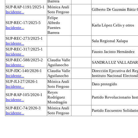
Barrera
SUP-RAP-1191/2025-1
Mónica Aralí
Gilberto De Guzmán Bátiz 
Incidente...
Soto Fregoso
Felipe
SUP-REC-17/2025-5
Alfredo
Karla López Celis y otros
Incidente...
Fuentes
Barrera
SUP-REC-273/2025-1
Sala Regional Xalapa
Incidente...
SUP-REC-317/2025-1
Fausto Jacinto Hernández
Incidente...
SUP-REC-588/2025-2
Claudia Valle
SANDRA LUZ VALLADAR
Incidente...
Aguilasocho
SUP-JDC-140/2026-1
Claudia Valle
Dirección Ejecutiva del Reg
Incidente...
Aguilasocho
Instituto Nacional Electoral
SUP-JLI-27/2026-1
Mónica Aralí
Dato protegido
Incidente...
Soto Fregoso
Reyes
SUP-RAP-105/2026-1
Rodríguez
Partido Revolucionario Inst
Incidente...
Mondragón
SUP-REC-74/2026-3
Mónica Aralí
Partido Encuentro Solidario
Incidente...
Soto Fregoso