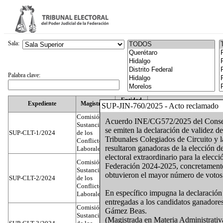
Sala:
Palabra clave:
Entidad
Expediente
Magistrado
SUP-JIN-760/2025 - Acto reclamado
Federativa
Comisión
Acuerdo INE/CG572/2025 del Consejo 
Sustanciadora
se emiten la declaración de validez d
SUP-CLT-1/2024
de los
Federal
Juan José Serrato Velasco
Tribunales Colegiados de Circuito y l
Conflictos
resultaron ganadoras de la elección de
Laborales
electoral extraordinario para la elecc
Comisión
Federación 2024-2025, concretamente,
Sustanciadora
obtuvieron el mayor número de votos 
SUP-CLT-2/2024
de los
Federal
José Luis Muñoz Zambrano
Conflictos
En específico impugna la declaración 
Laborales
entregadas a los candidatos ganador
Comisión
Gámez Beas.
Sustanciadora
(Magistrada en Materia Administrativa
Nuevo