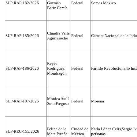
SUP-RAP-182/2026
Guzmán
Federal
Somos México
Bátiz García
Claudia Valle
SUP-RAP-185/2026
Federal
Cámara Nacional de la Indus
Aguilasocho
Reyes
SUP-RAP-186/2026
Rodríguez
Federal
Partido Revolucionario Inst
Mondragón
Mónica Aralí
SUP-RAP-187/2026
Federal
Morena
Soto Fregoso
Felipe de la
Ciudad de
Karla López Celis,Sergio I
SUP-REC-155/2026
Mata Pizaña
México
personas