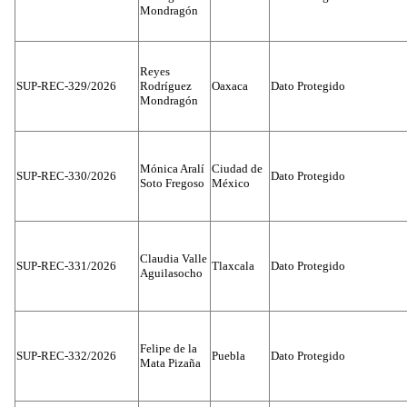
Mondragón
Reyes
SUP-REC-329/2026
Rodríguez
Oaxaca
Dato Protegido
Mondragón
Mónica Aralí
Ciudad de
SUP-REC-330/2026
Dato Protegido
Soto Fregoso
México
Claudia Valle
SUP-REC-331/2026
Tlaxcala
Dato Protegido
Aguilasocho
Felipe de la
SUP-REC-332/2026
Puebla
Dato Protegido
Mata Pizaña