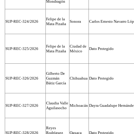
Mondragón
Felipe de la
SUP-REC-324/2026
Sonora
Carlos Ernesto Navarro Ló
Mata Pizaña
Felipe de la
Ciudad de
SUP-REC-325/2026
Dato Protegido
Mata Pizaña
México
Gilberto De
SUP-REC-326/2026
Guzmán
Chihuahua
Dato Protegido
Bátiz García
Claudia Valle
SUP-REC-327/2026
Michoacán
Dayra Guadalupe Hernánde
Aguilasocho
Reyes
SUP-REC-328/2026
Rodríguez
Oaxaca
Dato Protegido