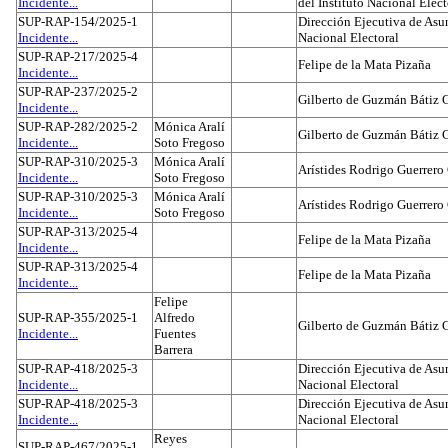
Incidente...
del Instituto Nacional Elect
SUP-RAP-154/2025-1
Dirección Ejecutiva de Asun
Incidente...
Nacional Electoral
SUP-RAP-217/2025-4
Felipe de la Mata Pizaña
Incidente...
SUP-RAP-237/2025-2
Gilberto de Guzmán Bátiz 
Incidente...
SUP-RAP-282/2025-2
Mónica Aralí
Gilberto de Guzmán Bátiz 
Incidente...
Soto Fregoso
SUP-RAP-310/2025-3
Mónica Aralí
Arístides Rodrigo Guerrero
Incidente...
Soto Fregoso
SUP-RAP-310/2025-3
Mónica Aralí
Arístides Rodrigo Guerrero
Incidente...
Soto Fregoso
SUP-RAP-313/2025-4
Felipe de la Mata Pizaña
Incidente...
SUP-RAP-313/2025-4
Felipe de la Mata Pizaña
Incidente...
Felipe
SUP-RAP-355/2025-1
Alfredo
Gilberto de Guzmán Bátiz 
Incidente...
Fuentes
Barrera
SUP-RAP-418/2025-3
Dirección Ejecutiva de Asun
Incidente...
Nacional Electoral
SUP-RAP-418/2025-3
Dirección Ejecutiva de Asun
Incidente...
Nacional Electoral
Reyes
SUP-RAP-467/2025-1