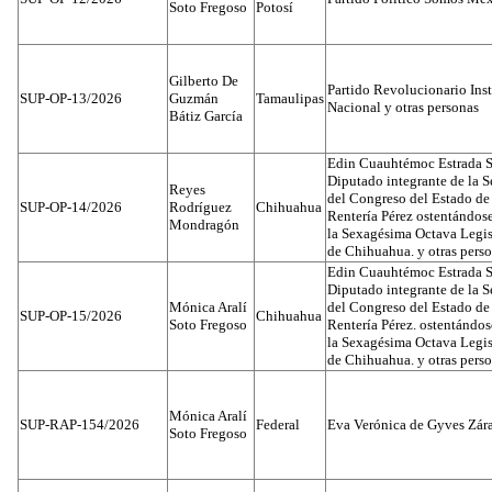
Soto Fregoso
Potosí
Gilberto De
Partido Revolucionario Inst
SUP-OP-13/2026
Guzmán
Tamaulipas
Nacional y otras personas
Bátiz García
Edin Cuauhtémoc Estrada S
Diputado integrante de la 
Reyes
del Congreso del Estado d
SUP-OP-14/2026
Rodríguez
Chihuahua
Rentería Pérez ostentándos
Mondragón
la Sexagésima Octava Legis
de Chihuahua. y otras pers
Edin Cuauhtémoc Estrada S
Diputado integrante de la 
Mónica Aralí
del Congreso del Estado d
SUP-OP-15/2026
Chihuahua
Soto Fregoso
Rentería Pérez. ostentándo
la Sexagésima Octava Legis
de Chihuahua. y otras pers
Mónica Aralí
SUP-RAP-154/2026
Federal
Eva Verónica de Gyves Zár
Soto Fregoso