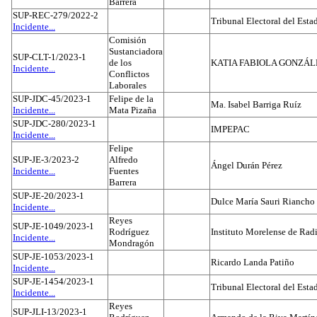
Barrera
SUP-REC-279/2022-2
Tribunal Electoral del Est
Incidente...
Comisión
Sustanciadora
SUP-CLT-1/2023-1
de los
KATIA FABIOLA GONZÁL
Incidente...
Conflictos
Laborales
SUP-JDC-45/2023-1
Felipe de la
Ma. Isabel Barriga Ruíz
Incidente...
Mata Pizaña
SUP-JDC-280/2023-1
IMPEPAC
Incidente...
Felipe
SUP-JE-3/2023-2
Alfredo
Ángel Durán Pérez
Incidente...
Fuentes
Barrera
SUP-JE-20/2023-1
Dulce María Sauri Riancho
Incidente...
Reyes
SUP-JE-1049/2023-1
Rodríguez
Instituto Morelense de Rad
Incidente...
Mondragón
SUP-JE-1053/2023-1
Ricardo Landa Patiño
Incidente...
SUP-JE-1454/2023-1
Tribunal Electoral del Esta
Incidente...
Reyes
SUP-JLI-13/2023-1