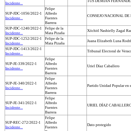
TUS DEMIAN FERNAND
Incidente...
Felipe
SUP-JDC-1056/2022-1
Alfredo
CONSEJO NACIONAL DE L
Incidente...
Fuentes
Barrera
SUP-JDC-1240/2022-1
Felipe de la
Xóchitl Nashielly Zagal Ra
Incidente...
Mata Pizaña
SUP-JDC-1252/2022-1
Felipe de la
Juana Elizabeth Luna Rodr
Incidente...
Mata Pizaña
SUP-JDC-1413/2022-1
Tribunal Electoral de Verac
Incidente...
Felipe
SUP-JE-339/2022-1
Alfredo
Uriel Díaz Caballero
Incidente...
Fuentes
Barrera
Felipe
SUP-JE-340/2022-1
Alfredo
Partido Unidad Popular en 
Incidente...
Fuentes
Barrera
Felipe
SUP-JE-341/2022-1
Alfredo
URIEL DÍAZ CABALLER
Incidente...
Fuentes
Barrera
Felipe
SUP-REC-272/2022-1
Alfredo
Dato protegido
Incidente...
Fuentes