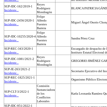
Reyes
SUP-JDC-162/2019-1
Rodríguez
BLANCA PATRICIA GÁN
Incidente...
Mondragón
Felipe
SUP-JDC-2456/2020-1
Alfredo
Miguel Ángel Osorio Chong
Incidente...
Fuentes
Barrera
Felipe
SUP-JDC-10255/2020-4
Alfredo
Sandra Pérez Cruz
Incidente...
Fuentes
Barrera
SUP-REC-343/2020-1
Encargado de despacho de la
Incidente...
Instituto Estatal Electoral 
Reyes
SUP-JDC-1081/2021-2
Rodríguez
GREGORIO JIMÉNEZ GA
Incidente...
Mondragón
SUP-JE-263/2021-2
Secretario Ejecutivo del Ins
Incidente...
SUP-REC-1825/2021-1
Organismo Público Electora
Incidente...
Comisión
Sustanciadora
SUP-CLT-3/2022-1
de los
Karla Leonarda Ramírez Qu
Incidente...
Conflictos
Laborales
SUP-JDC-951/2022-1