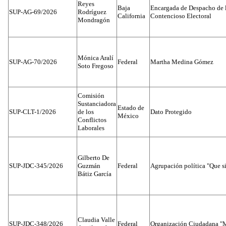
Reyes
Baja
Encargada de Despacho de 
SUP-AG-69/2026
Rodríguez
California
Contencioso Electoral
Mondragón
Mónica Aralí
SUP-AG-70/2026
Federal
Martha Medina Gómez
Soto Fregoso
Comisión
Sustanciadora
Estado de
SUP-CLT-1/2026
de los
Dato Protegido
México
Conflictos
Laborales
Gilberto De
SUP-JDC-345/2026
Guzmán
Federal
Agrupación política "Que s
Bátiz García
Claudia Valle
SUP-JDC-348/2026
Federal
Organización Ciudadana "M