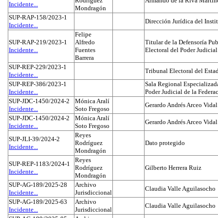
Rodríguez
Armando de la Riva Martín
Incidente...
Mondragón
SUP-RAP-158/2023-1
Dirección Jurídica del Insti
Incidente...
Felipe
SUP-RAP-219/2023-1
Alfredo
Titular de la Defensoría Pub
Incidente...
Fuentes
Electoral del Poder Judicial
Barrera
SUP-REP-229/2023-1
Tribunal Electoral del Est
Incidente...
SUP-REP-386/2023-1
Sala Regional Especializada
Incidente...
Poder Judicial de la Federa
SUP-JDC-1450/2024-2
Mónica Aralí
Gerardo Andrés Arceo Vidal
Incidente...
Soto Fregoso
SUP-JDC-1450/2024-2
Mónica Aralí
Gerardo Andrés Arceo Vidal
Incidente...
Soto Fregoso
Reyes
SUP-JLI-39/2024-2
Rodríguez
Dato protegido
Incidente...
Mondragón
Reyes
SUP-REP-1183/2024-1
Rodríguez
Gilberto Herrera Ruiz
Incidente...
Mondragón
SUP-AG-189/2025-28
Archivo
Claudia Valle Aguilasocho
Incidente...
Jurisdiccional
SUP-AG-189/2025-63
Archivo
Claudia Valle Aguilasocho
Incidente...
Jurisdiccional