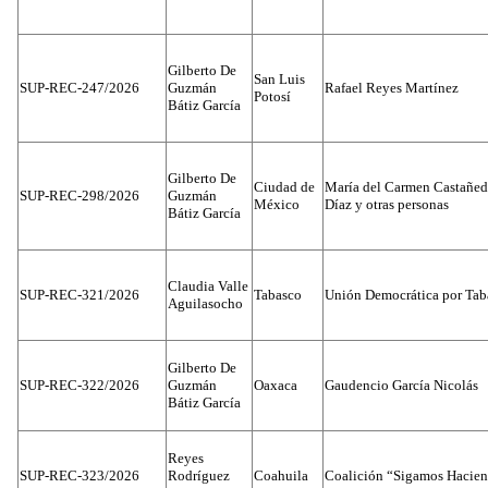
Gilberto De
San Luis
SUP-REC-247/2026
Guzmán
Rafael Reyes Martínez
Potosí
Bátiz García
Gilberto De
Ciudad de
María del Carmen Castañed
SUP-REC-298/2026
Guzmán
México
Díaz y otras personas
Bátiz García
Claudia Valle
SUP-REC-321/2026
Tabasco
Unión Democrática por Tab
Aguilasocho
Gilberto De
SUP-REC-322/2026
Guzmán
Oaxaca
Gaudencio García Nicolás
Bátiz García
Reyes
SUP-REC-323/2026
Rodríguez
Coahuila
Coalición “Sigamos Hacien