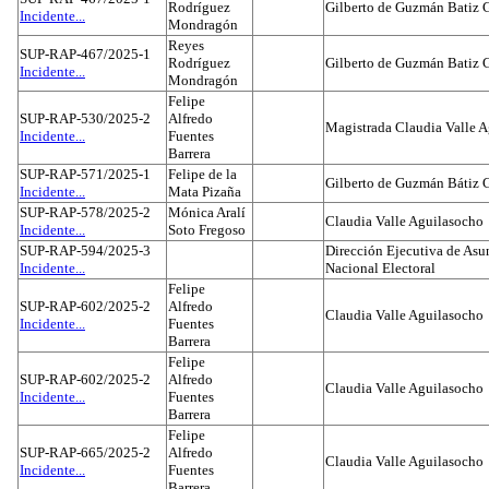
Rodríguez
Gilberto de Guzmán Batiz 
Incidente...
Mondragón
Reyes
SUP-RAP-467/2025-1
Rodríguez
Gilberto de Guzmán Batiz 
Incidente...
Mondragón
Felipe
SUP-RAP-530/2025-2
Alfredo
Magistrada Claudia Valle 
Incidente...
Fuentes
Barrera
SUP-RAP-571/2025-1
Felipe de la
Gilberto de Guzmán Bátiz 
Incidente...
Mata Pizaña
SUP-RAP-578/2025-2
Mónica Aralí
Claudia Valle Aguilasocho
Incidente...
Soto Fregoso
SUP-RAP-594/2025-3
Dirección Ejecutiva de Asun
Incidente...
Nacional Electoral
Felipe
SUP-RAP-602/2025-2
Alfredo
Claudia Valle Aguilasocho
Incidente...
Fuentes
Barrera
Felipe
SUP-RAP-602/2025-2
Alfredo
Claudia Valle Aguilasocho
Incidente...
Fuentes
Barrera
Felipe
SUP-RAP-665/2025-2
Alfredo
Claudia Valle Aguilasocho
Incidente...
Fuentes
Barrera