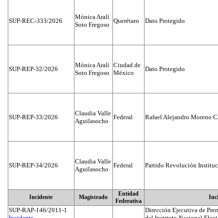
Mónica Aralí
SUP-REC-333/2026
Querétaro
Dato Protegido
Soto Fregoso
Mónica Aralí
Ciudad de
SUP-REP-32/2026
Dato Protegido
Soto Fregoso
México
Claudia Valle
SUP-REP-33/2026
Federal
Rafael Alejandro Moreno C
Aguilasocho
Claudia Valle
SUP-REP-34/2026
Federal
Partido Revolución Institu
Aguilasocho
Entidad
Incidente
Magistrado
Inc
Federativa
SUP-RAP-146/2011-1
Dirección Ejecutiva de Prer
Incidente...
del Instituto Nacional Elect