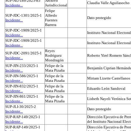
SUP-AG-189/2025-85
Archivo
Claudia Valle Aguilasocho
Incidente...
Jurisdiccional
Felipe
SUP-JDC-1301/2025-1
Alfredo
Dato protegido
Incidente...
Fuentes
Barrera
SUP-JDC-1909/2025-1
Instituto Nacional Electoral
Incidente...
SUP-JDC-1909/2025-1
Instituto Nacional Electoral
Incidente...
Reyes
SUP-JDC-2091/2025-1
Rodríguez
Roberto Yirel Romero Sánc
Incidente...
Mondragón
SUP-JIN-233/2025-1
Felipe de la
Benjamín Ciprian Hernánd
Incidente...
Mata Pizaña
SUP-JIN-586/2025-1
Felipe de la
Miriam Lizette Castellanos
Incidente...
Mata Pizaña
SUP-JIN-832/2025-1
Felipe de la
Eduardo León Sandoval
Incidente...
Mata Pizaña
SUP-JIN-861/2025-1
Felipe de la
Lisbeth Nayeli Verónica So
Incidente...
Mata Pizaña
SUP-JLI-30/2025-2
Dato protegido
Incidente...
SUP-RAP-149/2025-1
Dirección Ejecutiva de Prer
Incidente...
del Instituto Nacional Elect
SUP-RAP-149/2025-1
Dirección Ejecutiva de Prer