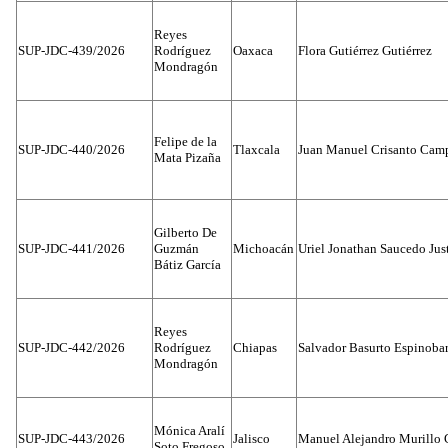
Reyes
SUP-JDC-439/2026
Rodríguez
Oaxaca
Flora Gutiérrez Gutiérrez
Mondragón
Felipe de la
SUP-JDC-440/2026
Tlaxcala
Juan Manuel Crisanto Cam
Mata Pizaña
Gilberto De
SUP-JDC-441/2026
Guzmán
Michoacán
Uriel Jonathan Saucedo Jus
Bátiz García
Reyes
SUP-JDC-442/2026
Rodríguez
Chiapas
Salvador Basurto Espinobar
Mondragón
Mónica Aralí
SUP-JDC-443/2026
Jalisco
Manuel Alejandro Murillo G
Soto Fregoso