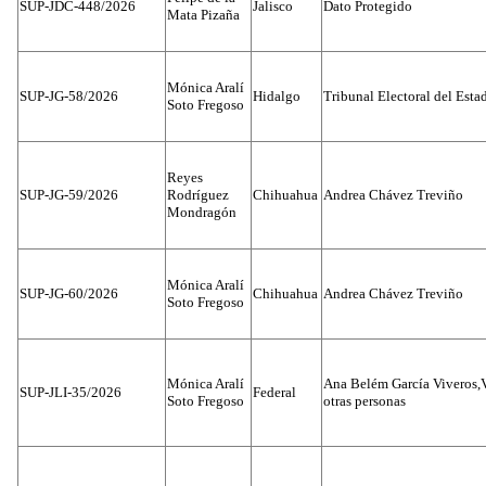
SUP-JDC-448/2026
Jalisco
Dato Protegido
Mata Pizaña
Mónica Aralí
SUP-JG-58/2026
Hidalgo
Tribunal Electoral del Esta
Soto Fregoso
Reyes
SUP-JG-59/2026
Rodríguez
Chihuahua
Andrea Chávez Treviño
Mondragón
Mónica Aralí
SUP-JG-60/2026
Chihuahua
Andrea Chávez Treviño
Soto Fregoso
Mónica Aralí
Ana Belém García Viveros,
SUP-JLI-35/2026
Federal
Soto Fregoso
otras personas