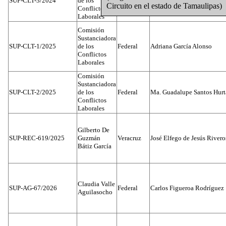
SUP-CLT-3/2024
de los
Dato Protegido
León
Circuito en el estado de Tamaulipas)
Conflictos
Laborales
Comisión
Sustanciadora
SUP-CLT-1/2025
de los
Federal
Adriana García Alonso
Conflictos
Laborales
Comisión
Sustanciadora
SUP-CLT-2/2025
de los
Federal
Ma. Guadalupe Santos Hur
Conflictos
Laborales
Gilberto De
SUP-REC-619/2025
Guzmán
Veracruz
José Elfego de Jesús River
Bátiz García
Claudia Valle
SUP-AG-67/2026
Federal
Carlos Figueroa Rodríguez
Aguilasocho