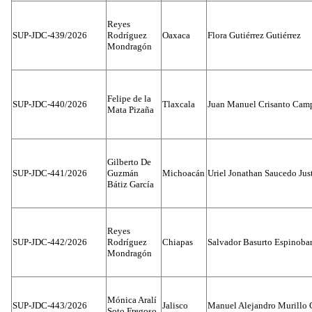
Reyes
SUP-JDC-439/2026
Rodríguez
Oaxaca
Flora Gutiérrez Gutiérrez
Mondragón
Felipe de la
SUP-JDC-440/2026
Tlaxcala
Juan Manuel Crisanto Cam
Mata Pizaña
Gilberto De
SUP-JDC-441/2026
Guzmán
Michoacán
Uriel Jonathan Saucedo Jus
Bátiz García
Reyes
SUP-JDC-442/2026
Rodríguez
Chiapas
Salvador Basurto Espinobar
Mondragón
Mónica Aralí
SUP-JDC-443/2026
Jalisco
Manuel Alejandro Murillo G
Soto Fregoso