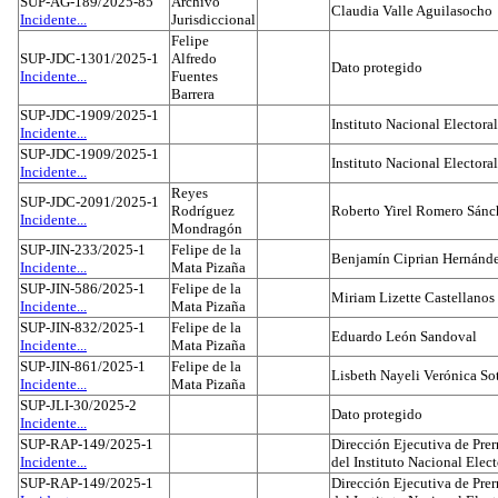
SUP-AG-189/2025-85
Archivo
Claudia Valle Aguilasocho
Incidente...
Jurisdiccional
Felipe
SUP-JDC-1301/2025-1
Alfredo
Dato protegido
Incidente...
Fuentes
Barrera
SUP-JDC-1909/2025-1
Instituto Nacional Electoral
Incidente...
SUP-JDC-1909/2025-1
Instituto Nacional Electoral
Incidente...
Reyes
SUP-JDC-2091/2025-1
Rodríguez
Roberto Yirel Romero Sánc
Incidente...
Mondragón
SUP-JIN-233/2025-1
Felipe de la
Benjamín Ciprian Hernánd
Incidente...
Mata Pizaña
SUP-JIN-586/2025-1
Felipe de la
Miriam Lizette Castellanos
Incidente...
Mata Pizaña
SUP-JIN-832/2025-1
Felipe de la
Eduardo León Sandoval
Incidente...
Mata Pizaña
SUP-JIN-861/2025-1
Felipe de la
Lisbeth Nayeli Verónica So
Incidente...
Mata Pizaña
SUP-JLI-30/2025-2
Dato protegido
Incidente...
SUP-RAP-149/2025-1
Dirección Ejecutiva de Prer
Incidente...
del Instituto Nacional Elect
SUP-RAP-149/2025-1
Dirección Ejecutiva de Prer