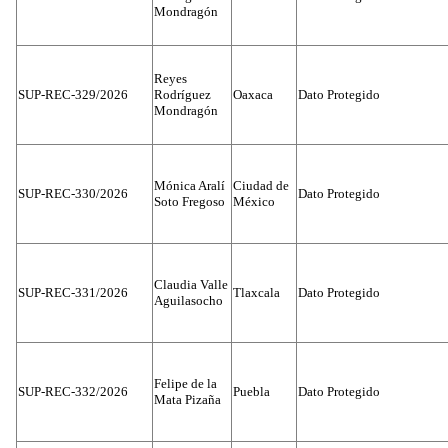
Mondragón
Reyes
SUP-REC-329/2026
Rodríguez
Oaxaca
Dato Protegido
Mondragón
Mónica Aralí
Ciudad de
SUP-REC-330/2026
Dato Protegido
Soto Fregoso
México
Claudia Valle
SUP-REC-331/2026
Tlaxcala
Dato Protegido
Aguilasocho
Felipe de la
SUP-REC-332/2026
Puebla
Dato Protegido
Mata Pizaña