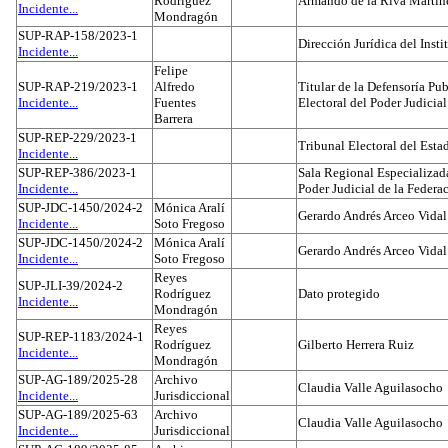
Rodríguez
Armando de la Riva Martín
Incidente...
Mondragón
SUP-RAP-158/2023-1
Dirección Jurídica del Insti
Incidente...
Felipe
SUP-RAP-219/2023-1
Alfredo
Titular de la Defensoría Pub
Incidente...
Fuentes
Electoral del Poder Judicial
Barrera
SUP-REP-229/2023-1
Tribunal Electoral del Est
Incidente...
SUP-REP-386/2023-1
Sala Regional Especializada
Incidente...
Poder Judicial de la Federa
SUP-JDC-1450/2024-2
Mónica Aralí
Gerardo Andrés Arceo Vidal
Incidente...
Soto Fregoso
SUP-JDC-1450/2024-2
Mónica Aralí
Gerardo Andrés Arceo Vidal
Incidente...
Soto Fregoso
Reyes
SUP-JLI-39/2024-2
Rodríguez
Dato protegido
Incidente...
Mondragón
Reyes
SUP-REP-1183/2024-1
Rodríguez
Gilberto Herrera Ruiz
Incidente...
Mondragón
SUP-AG-189/2025-28
Archivo
Claudia Valle Aguilasocho
Incidente...
Jurisdiccional
SUP-AG-189/2025-63
Archivo
Claudia Valle Aguilasocho
Incidente...
Jurisdiccional