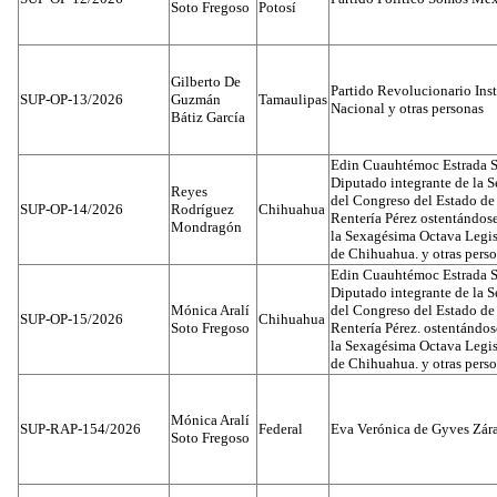
Soto Fregoso
Potosí
Gilberto De
Partido Revolucionario Inst
SUP-OP-13/2026
Guzmán
Tamaulipas
Nacional y otras personas
Bátiz García
Edin Cuauhtémoc Estrada S
Diputado integrante de la 
Reyes
del Congreso del Estado d
SUP-OP-14/2026
Rodríguez
Chihuahua
Rentería Pérez ostentándos
Mondragón
la Sexagésima Octava Legis
de Chihuahua. y otras pers
Edin Cuauhtémoc Estrada S
Diputado integrante de la 
Mónica Aralí
del Congreso del Estado d
SUP-OP-15/2026
Chihuahua
Soto Fregoso
Rentería Pérez. ostentándo
la Sexagésima Octava Legis
de Chihuahua. y otras pers
Mónica Aralí
SUP-RAP-154/2026
Federal
Eva Verónica de Gyves Zár
Soto Fregoso