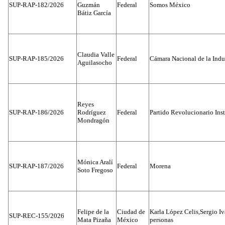
SUP-RAP-182/2026
Guzmán
Federal
Somos México
Bátiz García
Claudia Valle
SUP-RAP-185/2026
Federal
Cámara Nacional de la Indus
Aguilasocho
Reyes
SUP-RAP-186/2026
Rodríguez
Federal
Partido Revolucionario Inst
Mondragón
Mónica Aralí
SUP-RAP-187/2026
Federal
Morena
Soto Fregoso
Felipe de la
Ciudad de
Karla López Celis,Sergio I
SUP-REC-155/2026
Mata Pizaña
México
personas