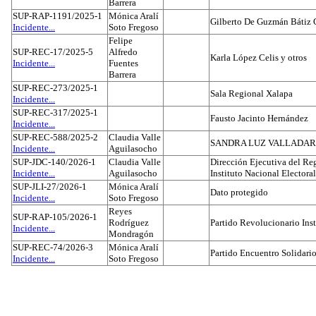
Barrera
SUP-RAP-1191/2025-1
Mónica Aralí
Gilberto De Guzmán Bátiz 
Incidente...
Soto Fregoso
Felipe
SUP-REC-17/2025-5
Alfredo
Karla López Celis y otros
Incidente...
Fuentes
Barrera
SUP-REC-273/2025-1
Sala Regional Xalapa
Incidente...
SUP-REC-317/2025-1
Fausto Jacinto Hernández
Incidente...
SUP-REC-588/2025-2
Claudia Valle
SANDRA LUZ VALLADAR
Incidente...
Aguilasocho
SUP-JDC-140/2026-1
Claudia Valle
Dirección Ejecutiva del Reg
Incidente...
Aguilasocho
Instituto Nacional Electoral
SUP-JLI-27/2026-1
Mónica Aralí
Dato protegido
Incidente...
Soto Fregoso
Reyes
SUP-RAP-105/2026-1
Rodríguez
Partido Revolucionario Inst
Incidente...
Mondragón
SUP-REC-74/2026-3
Mónica Aralí
Partido Encuentro Solidario
Incidente...
Soto Fregoso