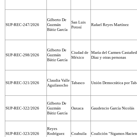
Gilberto De
San Luis
SUP-REC-247/2026
Guzmán
Rafael Reyes Martínez
Potosí
Bátiz García
Gilberto De
Ciudad de
María del Carmen Castañed
SUP-REC-298/2026
Guzmán
México
Díaz y otras personas
Bátiz García
Claudia Valle
SUP-REC-321/2026
Tabasco
Unión Democrática por Tab
Aguilasocho
Gilberto De
SUP-REC-322/2026
Guzmán
Oaxaca
Gaudencio García Nicolás
Bátiz García
Reyes
SUP-REC-323/2026
Rodríguez
Coahuila
Coalición “Sigamos Hacien