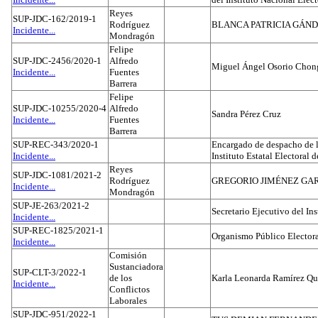
Reyes
SUP-JDC-162/2019-1
Rodríguez
BLANCA PATRICIA GÁN
Incidente...
Mondragón
Felipe
SUP-JDC-2456/2020-1
Alfredo
Miguel Ángel Osorio Chong
Incidente...
Fuentes
Barrera
Felipe
SUP-JDC-10255/2020-4
Alfredo
Sandra Pérez Cruz
Incidente...
Fuentes
Barrera
SUP-REC-343/2020-1
Encargado de despacho de la
Incidente...
Instituto Estatal Electoral 
Reyes
SUP-JDC-1081/2021-2
Rodríguez
GREGORIO JIMÉNEZ GA
Incidente...
Mondragón
SUP-JE-263/2021-2
Secretario Ejecutivo del Ins
Incidente...
SUP-REC-1825/2021-1
Organismo Público Electora
Incidente...
Comisión
Sustanciadora
SUP-CLT-3/2022-1
de los
Karla Leonarda Ramírez Qu
Incidente...
Conflictos
Laborales
SUP-JDC-951/2022-1