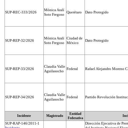
Mónica Aralí
SUP-REC-333/2026
Querétaro
Dato Protegido
Soto Fregoso
Mónica Aralí
Ciudad de
SUP-REP-32/2026
Dato Protegido
Soto Fregoso
México
Claudia Valle
SUP-REP-33/2026
Federal
Rafael Alejandro Moreno C
Aguilasocho
Claudia Valle
SUP-REP-34/2026
Federal
Partido Revolución Institu
Aguilasocho
Entidad
Incidente
Magistrado
Inc
Federativa
SUP-RAP-146/2011-1
Dirección Ejecutiva de Prer
Incidente...
del Instituto Nacional Elect