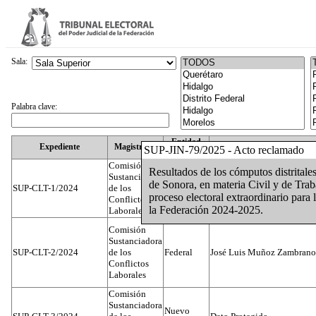
Sala:
Palabra clave:
Entidad
Expediente
Magistrado
SUP-JIN-79/2025 - Acto reclamado
Federativa
Comisión
Resultados de los cómputos distritales
Sustanciadora
de Sonora, en materia Civil y de Trabaj
SUP-CLT-1/2024
de los
Federal
Juan José Serrato Velasco
proceso electoral extraordinario para 
Conflictos
la Federación 2024-2025.
Laborales
Comisión
Sustanciadora
SUP-CLT-2/2024
de los
Federal
José Luis Muñoz Zambrano
Conflictos
Laborales
Comisión
Sustanciadora
Nuevo