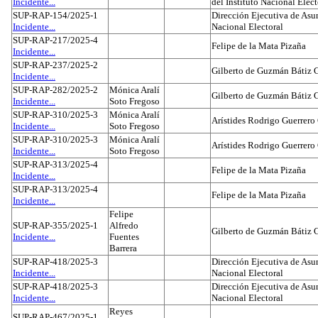
Incidente...
del Instituto Nacional Elect
SUP-RAP-154/2025-1
Dirección Ejecutiva de Asun
Incidente...
Nacional Electoral
SUP-RAP-217/2025-4
Felipe de la Mata Pizaña
Incidente...
SUP-RAP-237/2025-2
Gilberto de Guzmán Bátiz 
Incidente...
SUP-RAP-282/2025-2
Mónica Aralí
Gilberto de Guzmán Bátiz 
Incidente...
Soto Fregoso
SUP-RAP-310/2025-3
Mónica Aralí
Arístides Rodrigo Guerrero
Incidente...
Soto Fregoso
SUP-RAP-310/2025-3
Mónica Aralí
Arístides Rodrigo Guerrero
Incidente...
Soto Fregoso
SUP-RAP-313/2025-4
Felipe de la Mata Pizaña
Incidente...
SUP-RAP-313/2025-4
Felipe de la Mata Pizaña
Incidente...
Felipe
SUP-RAP-355/2025-1
Alfredo
Gilberto de Guzmán Bátiz 
Incidente...
Fuentes
Barrera
SUP-RAP-418/2025-3
Dirección Ejecutiva de Asun
Incidente...
Nacional Electoral
SUP-RAP-418/2025-3
Dirección Ejecutiva de Asun
Incidente...
Nacional Electoral
Reyes
SUP-RAP-467/2025-1