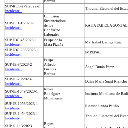
Barrera
SUP-REC-279/2022-2
Tribunal Electoral del Est
Incidente...
Comisión
Sustanciadora
SUP-CLT-1/2023-1
de los
KATIA FABIOLA GONZÁL
Incidente...
Conflictos
Laborales
SUP-JDC-45/2023-1
Felipe de la
Ma. Isabel Barriga Ruíz
Incidente...
Mata Pizaña
SUP-JDC-280/2023-1
IMPEPAC
Incidente...
Felipe
SUP-JE-3/2023-2
Alfredo
Ángel Durán Pérez
Incidente...
Fuentes
Barrera
SUP-JE-20/2023-1
Dulce María Sauri Riancho
Incidente...
Reyes
SUP-JE-1049/2023-1
Rodríguez
Instituto Morelense de Rad
Incidente...
Mondragón
SUP-JE-1053/2023-1
Ricardo Landa Patiño
Incidente...
SUP-JE-1454/2023-1
Tribunal Electoral del Esta
Incidente...
Reyes
SUP-JLI-13/2023-1