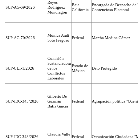
Reyes
Baja
Encargada de Despacho de 
SUP-AG-69/2026
Rodríguez
California
Contencioso Electoral
Mondragón
Mónica Aralí
SUP-AG-70/2026
Federal
Martha Medina Gómez
Soto Fregoso
Comisión
Sustanciadora
Estado de
SUP-CLT-1/2026
de los
Dato Protegido
México
Conflictos
Laborales
Gilberto De
SUP-JDC-345/2026
Guzmán
Federal
Agrupación política "Que s
Bátiz García
Claudia Valle
SUP-JDC-348/2026
Federal
Organización Ciudadana "M