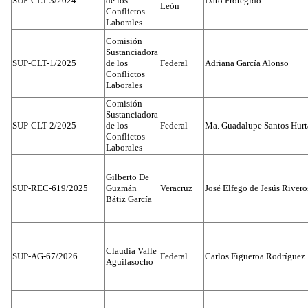
SUP-CLT-3/2024
de los
Dato Protegido
León
Conflictos
Laborales
Comisión
Sustanciadora
SUP-CLT-1/2025
de los
Federal
Adriana García Alonso
Conflictos
Laborales
Comisión
Sustanciadora
SUP-CLT-2/2025
de los
Federal
Ma. Guadalupe Santos Hur
Conflictos
Laborales
Gilberto De
SUP-REC-619/2025
Guzmán
Veracruz
José Elfego de Jesús River
Bátiz García
Claudia Valle
SUP-AG-67/2026
Federal
Carlos Figueroa Rodríguez
Aguilasocho