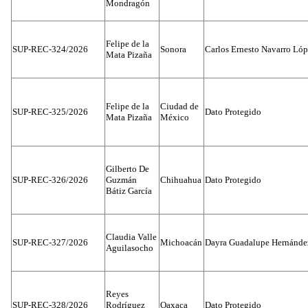
Mondragón
Felipe de la
SUP-REC-324/2026
Sonora
Carlos Ernesto Navarro Ló
Mata Pizaña
Felipe de la
Ciudad de
SUP-REC-325/2026
Dato Protegido
Mata Pizaña
México
Gilberto De
SUP-REC-326/2026
Guzmán
Chihuahua
Dato Protegido
Bátiz García
Claudia Valle
SUP-REC-327/2026
Michoacán
Dayra Guadalupe Hernánde
Aguilasocho
Reyes
SUP-REC-328/2026
Rodríguez
Oaxaca
Dato Protegido