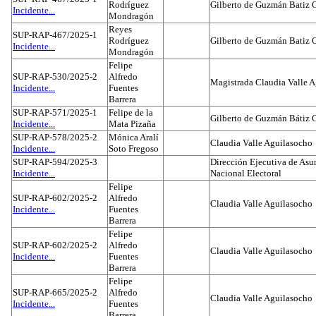
Rodríguez
Gilberto de Guzmán Batiz 
Incidente...
Mondragón
Reyes
SUP-RAP-467/2025-1
Rodríguez
Gilberto de Guzmán Batiz 
Incidente...
Mondragón
Felipe
SUP-RAP-530/2025-2
Alfredo
Magistrada Claudia Valle 
Incidente...
Fuentes
Barrera
SUP-RAP-571/2025-1
Felipe de la
Gilberto de Guzmán Bátiz 
Incidente...
Mata Pizaña
SUP-RAP-578/2025-2
Mónica Aralí
Claudia Valle Aguilasocho
Incidente...
Soto Fregoso
SUP-RAP-594/2025-3
Dirección Ejecutiva de Asun
Incidente...
Nacional Electoral
Felipe
SUP-RAP-602/2025-2
Alfredo
Claudia Valle Aguilasocho
Incidente...
Fuentes
Barrera
Felipe
SUP-RAP-602/2025-2
Alfredo
Claudia Valle Aguilasocho
Incidente...
Fuentes
Barrera
Felipe
SUP-RAP-665/2025-2
Alfredo
Claudia Valle Aguilasocho
Incidente...
Fuentes
Barrera