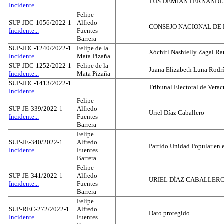
TUS DEMIAN FERNAND
Incidente...
Felipe
SUP-JDC-1056/2022-1
Alfredo
CONSEJO NACIONAL DE L
Incidente...
Fuentes
Barrera
SUP-JDC-1240/2022-1
Felipe de la
Xóchitl Nashielly Zagal Ra
Incidente...
Mata Pizaña
SUP-JDC-1252/2022-1
Felipe de la
Juana Elizabeth Luna Rodr
Incidente...
Mata Pizaña
SUP-JDC-1413/2022-1
Tribunal Electoral de Verac
Incidente...
Felipe
SUP-JE-339/2022-1
Alfredo
Uriel Díaz Caballero
Incidente...
Fuentes
Barrera
Felipe
SUP-JE-340/2022-1
Alfredo
Partido Unidad Popular en 
Incidente...
Fuentes
Barrera
Felipe
SUP-JE-341/2022-1
Alfredo
URIEL DÍAZ CABALLER
Incidente...
Fuentes
Barrera
Felipe
SUP-REC-272/2022-1
Alfredo
Dato protegido
Incidente...
Fuentes