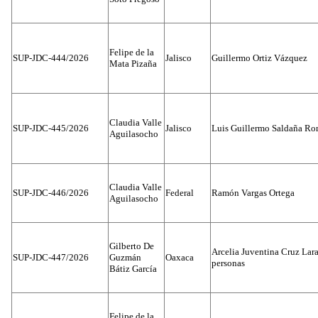
Felipe de la
SUP-JDC-444/2026
Jalisco
Guillermo Ortiz Vázquez
Mata Pizaña
Claudia Valle
SUP-JDC-445/2026
Jalisco
Luis Guillermo Saldaña Ro
Aguilasocho
Claudia Valle
SUP-JDC-446/2026
Federal
Ramón Vargas Ortega
Aguilasocho
Gilberto De
Arcelia Juventina Cruz Lara
SUP-JDC-447/2026
Guzmán
Oaxaca
personas
Bátiz García
Felipe de la