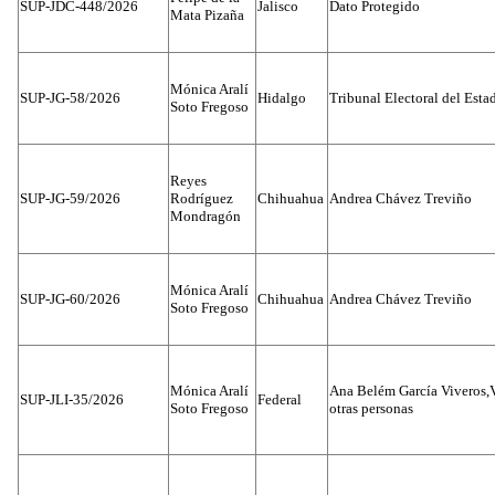
SUP-JDC-448/2026
Jalisco
Dato Protegido
Mata Pizaña
Mónica Aralí
SUP-JG-58/2026
Hidalgo
Tribunal Electoral del Esta
Soto Fregoso
Reyes
SUP-JG-59/2026
Rodríguez
Chihuahua
Andrea Chávez Treviño
Mondragón
Mónica Aralí
SUP-JG-60/2026
Chihuahua
Andrea Chávez Treviño
Soto Fregoso
Mónica Aralí
Ana Belém García Viveros,
SUP-JLI-35/2026
Federal
Soto Fregoso
otras personas