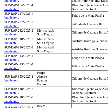
Incidente...
del Instituto Nacional Elect
SUP-RAP-154/2025-1
Dirección Ejecutiva de Asun
Incidente...
Nacional Electoral
SUP-RAP-217/2025-4
Felipe de la Mata Pizaña
Incidente...
SUP-RAP-237/2025-2
Gilberto de Guzmán Bátiz 
Incidente...
SUP-RAP-282/2025-2
Mónica Aralí
Gilberto de Guzmán Bátiz 
Incidente...
Soto Fregoso
SUP-RAP-310/2025-3
Mónica Aralí
Arístides Rodrigo Guerrero
Incidente...
Soto Fregoso
SUP-RAP-310/2025-3
Mónica Aralí
Arístides Rodrigo Guerrero
Incidente...
Soto Fregoso
SUP-RAP-313/2025-4
Felipe de la Mata Pizaña
Incidente...
SUP-RAP-313/2025-4
Felipe de la Mata Pizaña
Incidente...
Felipe
SUP-RAP-355/2025-1
Alfredo
Gilberto de Guzmán Bátiz 
Incidente...
Fuentes
Barrera
SUP-RAP-418/2025-3
Dirección Ejecutiva de Asun
Incidente...
Nacional Electoral
SUP-RAP-418/2025-3
Dirección Ejecutiva de Asun
Incidente...
Nacional Electoral
Reyes
SUP-RAP-467/2025-1