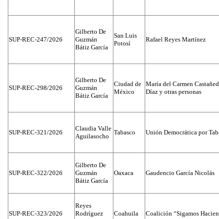
Gilberto De
San Luis
SUP-REC-247/2026
Guzmán
Rafael Reyes Martínez
Potosí
Bátiz García
Gilberto De
Ciudad de
María del Carmen Castañed
SUP-REC-298/2026
Guzmán
México
Díaz y otras personas
Bátiz García
Claudia Valle
SUP-REC-321/2026
Tabasco
Unión Democrática por Tab
Aguilasocho
Gilberto De
SUP-REC-322/2026
Guzmán
Oaxaca
Gaudencio García Nicolás
Bátiz García
Reyes
SUP-REC-323/2026
Rodríguez
Coahuila
Coalición “Sigamos Hacien