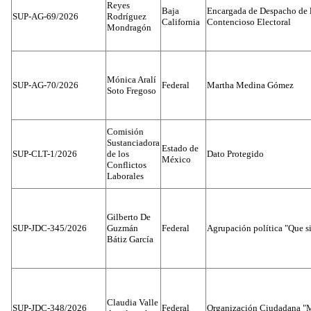
Reyes
Baja
Encargada de Despacho de 
SUP-AG-69/2026
Rodríguez
California
Contencioso Electoral
Mondragón
Mónica Aralí
SUP-AG-70/2026
Federal
Martha Medina Gómez
Soto Fregoso
Comisión
Sustanciadora
Estado de
SUP-CLT-1/2026
de los
Dato Protegido
México
Conflictos
Laborales
Gilberto De
SUP-JDC-345/2026
Guzmán
Federal
Agrupación política "Que s
Bátiz García
Claudia Valle
SUP-JDC-348/2026
Federal
Organización Ciudadana "M