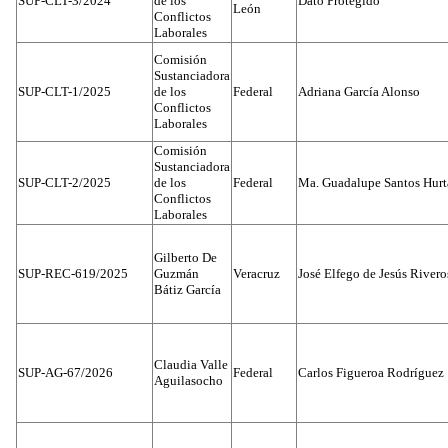
SUP-CLT-3/2024
de los
Dato Protegido
León
Conflictos
Laborales
Comisión
Sustanciadora
SUP-CLT-1/2025
de los
Federal
Adriana García Alonso
Conflictos
Laborales
Comisión
Sustanciadora
SUP-CLT-2/2025
de los
Federal
Ma. Guadalupe Santos Hur
Conflictos
Laborales
Gilberto De
SUP-REC-619/2025
Guzmán
Veracruz
José Elfego de Jesús River
Bátiz García
Claudia Valle
SUP-AG-67/2026
Federal
Carlos Figueroa Rodríguez
Aguilasocho