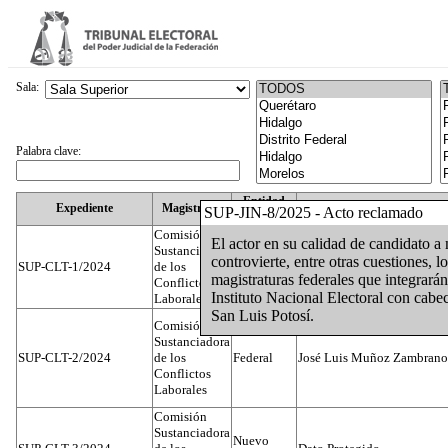
Sala:
Palabra clave:
Entidad
Expediente
Magistrado
SUP-JIN-8/2025 - Acto reclamado
Federativa
Comisión
El actor en su calidad de candidato a
Sustanciadora
controvierte, entre otras cuestiones, 
SUP-CLT-1/2024
de los
Federal
Juan José Serrato Velasco
magistraturas federales que integrarán
Conflictos
Instituto Nacional Electoral con cab
Laborales
San Luis Potosí.
Comisión
Sustanciadora
SUP-CLT-2/2024
de los
Federal
José Luis Muñoz Zambrano
Conflictos
Laborales
Comisión
Sustanciadora
Nuevo