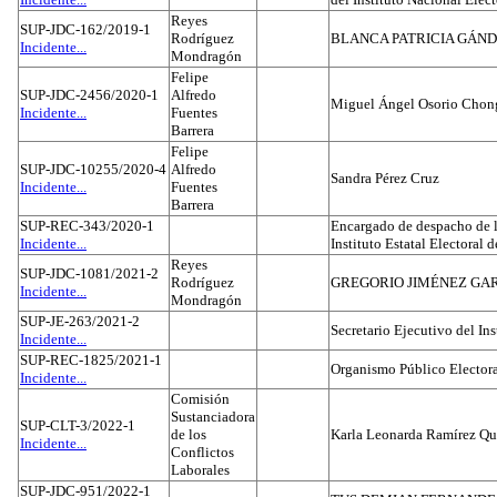
Reyes
SUP-JDC-162/2019-1
Rodríguez
BLANCA PATRICIA GÁN
Incidente...
Mondragón
Felipe
SUP-JDC-2456/2020-1
Alfredo
Miguel Ángel Osorio Chong
Incidente...
Fuentes
Barrera
Felipe
SUP-JDC-10255/2020-4
Alfredo
Sandra Pérez Cruz
Incidente...
Fuentes
Barrera
SUP-REC-343/2020-1
Encargado de despacho de la
Incidente...
Instituto Estatal Electoral 
Reyes
SUP-JDC-1081/2021-2
Rodríguez
GREGORIO JIMÉNEZ GA
Incidente...
Mondragón
SUP-JE-263/2021-2
Secretario Ejecutivo del Ins
Incidente...
SUP-REC-1825/2021-1
Organismo Público Electora
Incidente...
Comisión
Sustanciadora
SUP-CLT-3/2022-1
de los
Karla Leonarda Ramírez Qu
Incidente...
Conflictos
Laborales
SUP-JDC-951/2022-1