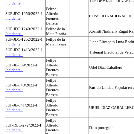
TUS DEMIAN FERNAND
Incidente...
Felipe
SUP-JDC-1056/2022-1
Alfredo
CONSEJO NACIONAL DE L
Incidente...
Fuentes
Barrera
SUP-JDC-1240/2022-1
Felipe de la
Xóchitl Nashielly Zagal Ra
Incidente...
Mata Pizaña
SUP-JDC-1252/2022-1
Felipe de la
Juana Elizabeth Luna Rodr
Incidente...
Mata Pizaña
SUP-JDC-1413/2022-1
Tribunal Electoral de Verac
Incidente...
Felipe
SUP-JE-339/2022-1
Alfredo
Uriel Díaz Caballero
Incidente...
Fuentes
Barrera
Felipe
SUP-JE-340/2022-1
Alfredo
Partido Unidad Popular en 
Incidente...
Fuentes
Barrera
Felipe
SUP-JE-341/2022-1
Alfredo
URIEL DÍAZ CABALLER
Incidente...
Fuentes
Barrera
Felipe
SUP-REC-272/2022-1
Alfredo
Dato protegido
Incidente...
Fuentes