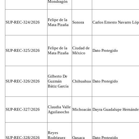
Mondragón
Felipe de la
SUP-REC-324/2026
Sonora
Carlos Ernesto Navarro Ló
Mata Pizaña
Felipe de la
Ciudad de
SUP-REC-325/2026
Dato Protegido
Mata Pizaña
México
Gilberto De
SUP-REC-326/2026
Guzmán
Chihuahua
Dato Protegido
Bátiz García
Claudia Valle
SUP-REC-327/2026
Michoacán
Dayra Guadalupe Hernánde
Aguilasocho
Reyes
SUP-REC-328/2026
Rodríguez
Oaxaca
Dato Protegido