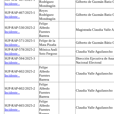
Rodríguez
Gilberto de Guzmán Batiz 
Incidente...
Mondragón
Reyes
SUP-RAP-467/2025-1
Rodríguez
Gilberto de Guzmán Batiz 
Incidente...
Mondragón
Felipe
SUP-RAP-530/2025-2
Alfredo
Magistrada Claudia Valle 
Incidente...
Fuentes
Barrera
SUP-RAP-571/2025-1
Felipe de la
Gilberto de Guzmán Bátiz 
Incidente...
Mata Pizaña
SUP-RAP-578/2025-2
Mónica Aralí
Claudia Valle Aguilasocho
Incidente...
Soto Fregoso
SUP-RAP-594/2025-3
Dirección Ejecutiva de Asun
Incidente...
Nacional Electoral
Felipe
SUP-RAP-602/2025-2
Alfredo
Claudia Valle Aguilasocho
Incidente...
Fuentes
Barrera
Felipe
SUP-RAP-602/2025-2
Alfredo
Claudia Valle Aguilasocho
Incidente...
Fuentes
Barrera
Felipe
SUP-RAP-665/2025-2
Alfredo
Claudia Valle Aguilasocho
Incidente...
Fuentes
Barrera