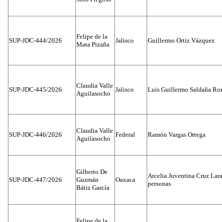
Felipe de la
SUP-JDC-444/2026
Jalisco
Guillermo Ortiz Vázquez
Mata Pizaña
Claudia Valle
SUP-JDC-445/2026
Jalisco
Luis Guillermo Saldaña Ro
Aguilasocho
Claudia Valle
SUP-JDC-446/2026
Federal
Ramón Vargas Ortega
Aguilasocho
Gilberto De
Arcelia Juventina Cruz Lara
SUP-JDC-447/2026
Guzmán
Oaxaca
personas
Bátiz García
Felipe de la