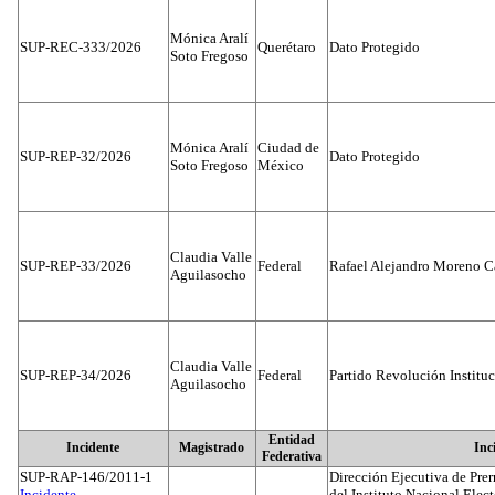
Mónica Aralí
SUP-REC-333/2026
Querétaro
Dato Protegido
Soto Fregoso
Mónica Aralí
Ciudad de
SUP-REP-32/2026
Dato Protegido
Soto Fregoso
México
Claudia Valle
SUP-REP-33/2026
Federal
Rafael Alejandro Moreno C
Aguilasocho
Claudia Valle
SUP-REP-34/2026
Federal
Partido Revolución Institu
Aguilasocho
Entidad
Incidente
Magistrado
Inc
Federativa
SUP-RAP-146/2011-1
Dirección Ejecutiva de Prer
Incidente...
del Instituto Nacional Elect