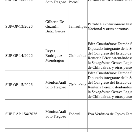
Soto Fregoso
Potosí
Gilberto De
Partido Revolucionario Inst
SUP-OP-13/2026
Guzmán
Tamaulipas
Nacional y otras personas
Bátiz García
Edin Cuauhtémoc Estrada S
Diputado integrante de la 
Reyes
del Congreso del Estado d
SUP-OP-14/2026
Rodríguez
Chihuahua
Rentería Pérez ostentándos
Mondragón
la Sexagésima Octava Legis
de Chihuahua. y otras pers
Edin Cuauhtémoc Estrada S
Diputado integrante de la 
Mónica Aralí
del Congreso del Estado d
SUP-OP-15/2026
Chihuahua
Soto Fregoso
Rentería Pérez. ostentándo
la Sexagésima Octava Legis
de Chihuahua. y otras pers
Mónica Aralí
SUP-RAP-154/2026
Federal
Eva Verónica de Gyves Zár
Soto Fregoso