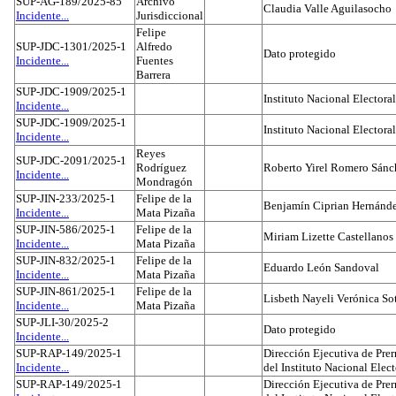
SUP-AG-189/2025-85
Archivo
Claudia Valle Aguilasocho
Incidente...
Jurisdiccional
Felipe
SUP-JDC-1301/2025-1
Alfredo
Dato protegido
Incidente...
Fuentes
Barrera
SUP-JDC-1909/2025-1
Instituto Nacional Electoral
Incidente...
SUP-JDC-1909/2025-1
Instituto Nacional Electoral
Incidente...
Reyes
SUP-JDC-2091/2025-1
Rodríguez
Roberto Yirel Romero Sánc
Incidente...
Mondragón
SUP-JIN-233/2025-1
Felipe de la
Benjamín Ciprian Hernánd
Incidente...
Mata Pizaña
SUP-JIN-586/2025-1
Felipe de la
Miriam Lizette Castellanos
Incidente...
Mata Pizaña
SUP-JIN-832/2025-1
Felipe de la
Eduardo León Sandoval
Incidente...
Mata Pizaña
SUP-JIN-861/2025-1
Felipe de la
Lisbeth Nayeli Verónica So
Incidente...
Mata Pizaña
SUP-JLI-30/2025-2
Dato protegido
Incidente...
SUP-RAP-149/2025-1
Dirección Ejecutiva de Prer
Incidente...
del Instituto Nacional Elect
SUP-RAP-149/2025-1
Dirección Ejecutiva de Prer