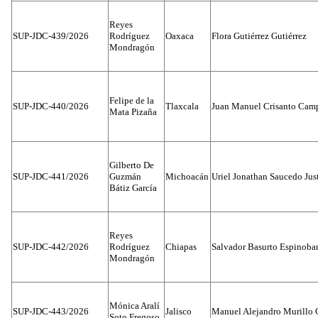
Reyes
SUP-JDC-439/2026
Rodríguez
Oaxaca
Flora Gutiérrez Gutiérrez
Mondragón
Felipe de la
SUP-JDC-440/2026
Tlaxcala
Juan Manuel Crisanto Cam
Mata Pizaña
Gilberto De
SUP-JDC-441/2026
Guzmán
Michoacán
Uriel Jonathan Saucedo Jus
Bátiz García
Reyes
SUP-JDC-442/2026
Rodríguez
Chiapas
Salvador Basurto Espinobar
Mondragón
Mónica Aralí
SUP-JDC-443/2026
Jalisco
Manuel Alejandro Murillo G
Soto Fregoso