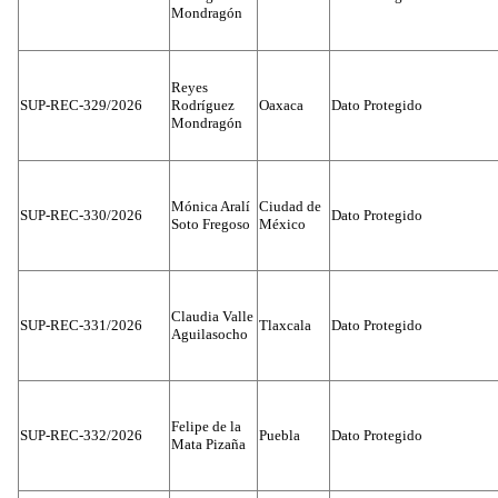
Mondragón
Reyes
SUP-REC-329/2026
Rodríguez
Oaxaca
Dato Protegido
Mondragón
Mónica Aralí
Ciudad de
SUP-REC-330/2026
Dato Protegido
Soto Fregoso
México
Claudia Valle
SUP-REC-331/2026
Tlaxcala
Dato Protegido
Aguilasocho
Felipe de la
SUP-REC-332/2026
Puebla
Dato Protegido
Mata Pizaña