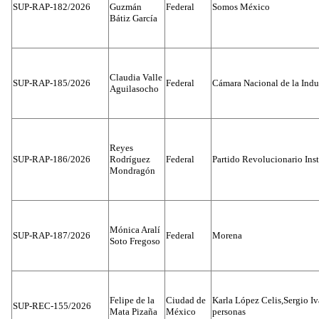
SUP-RAP-182/2026
Guzmán
Federal
Somos México
Bátiz García
Claudia Valle
SUP-RAP-185/2026
Federal
Cámara Nacional de la Indus
Aguilasocho
Reyes
SUP-RAP-186/2026
Rodríguez
Federal
Partido Revolucionario Inst
Mondragón
Mónica Aralí
SUP-RAP-187/2026
Federal
Morena
Soto Fregoso
Felipe de la
Ciudad de
Karla López Celis,Sergio I
SUP-REC-155/2026
Mata Pizaña
México
personas