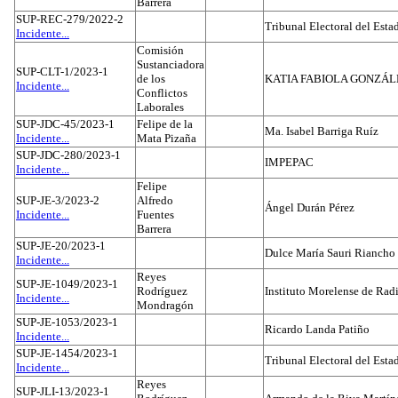
Barrera
SUP-REC-279/2022-2
Tribunal Electoral del Est
Incidente...
Comisión
Sustanciadora
SUP-CLT-1/2023-1
de los
KATIA FABIOLA GONZÁL
Incidente...
Conflictos
Laborales
SUP-JDC-45/2023-1
Felipe de la
Ma. Isabel Barriga Ruíz
Incidente...
Mata Pizaña
SUP-JDC-280/2023-1
IMPEPAC
Incidente...
Felipe
SUP-JE-3/2023-2
Alfredo
Ángel Durán Pérez
Incidente...
Fuentes
Barrera
SUP-JE-20/2023-1
Dulce María Sauri Riancho
Incidente...
Reyes
SUP-JE-1049/2023-1
Rodríguez
Instituto Morelense de Rad
Incidente...
Mondragón
SUP-JE-1053/2023-1
Ricardo Landa Patiño
Incidente...
SUP-JE-1454/2023-1
Tribunal Electoral del Esta
Incidente...
Reyes
SUP-JLI-13/2023-1