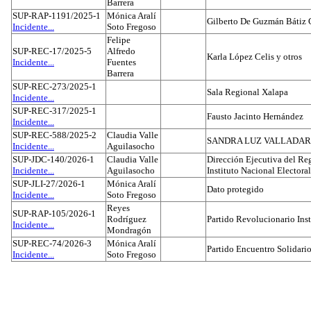
Barrera
SUP-RAP-1191/2025-1
Mónica Aralí
Gilberto De Guzmán Bátiz 
Incidente...
Soto Fregoso
Felipe
SUP-REC-17/2025-5
Alfredo
Karla López Celis y otros
Incidente...
Fuentes
Barrera
SUP-REC-273/2025-1
Sala Regional Xalapa
Incidente...
SUP-REC-317/2025-1
Fausto Jacinto Hernández
Incidente...
SUP-REC-588/2025-2
Claudia Valle
SANDRA LUZ VALLADAR
Incidente...
Aguilasocho
SUP-JDC-140/2026-1
Claudia Valle
Dirección Ejecutiva del Reg
Incidente...
Aguilasocho
Instituto Nacional Electoral
SUP-JLI-27/2026-1
Mónica Aralí
Dato protegido
Incidente...
Soto Fregoso
Reyes
SUP-RAP-105/2026-1
Rodríguez
Partido Revolucionario Inst
Incidente...
Mondragón
SUP-REC-74/2026-3
Mónica Aralí
Partido Encuentro Solidario
Incidente...
Soto Fregoso