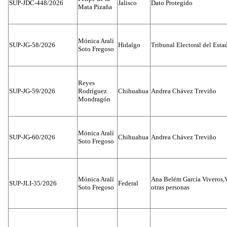
SUP-JDC-448/2026
Jalisco
Dato Protegido
Mata Pizaña
Mónica Aralí
SUP-JG-58/2026
Hidalgo
Tribunal Electoral del Esta
Soto Fregoso
Reyes
SUP-JG-59/2026
Rodríguez
Chihuahua
Andrea Chávez Treviño
Mondragón
Mónica Aralí
SUP-JG-60/2026
Chihuahua
Andrea Chávez Treviño
Soto Fregoso
Mónica Aralí
Ana Belém García Viveros,
SUP-JLI-35/2026
Federal
Soto Fregoso
otras personas