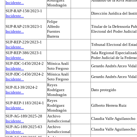
Rodríguez
Armando de la Riva Martín
Incidente...
Mondragón
SUP-RAP-158/2023-1
Dirección Jurídica del Insti
Incidente...
Felipe
SUP-RAP-219/2023-1
Alfredo
Titular de la Defensoría Pub
Incidente...
Fuentes
Electoral del Poder Judicial
Barrera
SUP-REP-229/2023-1
Tribunal Electoral del Est
Incidente...
SUP-REP-386/2023-1
Sala Regional Especializada
Incidente...
Poder Judicial de la Federa
SUP-JDC-1450/2024-2
Mónica Aralí
Gerardo Andrés Arceo Vidal
Incidente...
Soto Fregoso
SUP-JDC-1450/2024-2
Mónica Aralí
Gerardo Andrés Arceo Vidal
Incidente...
Soto Fregoso
Reyes
SUP-JLI-39/2024-2
Rodríguez
Dato protegido
Incidente...
Mondragón
Reyes
SUP-REP-1183/2024-1
Rodríguez
Gilberto Herrera Ruiz
Incidente...
Mondragón
SUP-AG-189/2025-28
Archivo
Claudia Valle Aguilasocho
Incidente...
Jurisdiccional
SUP-AG-189/2025-63
Archivo
Claudia Valle Aguilasocho
Incidente...
Jurisdiccional