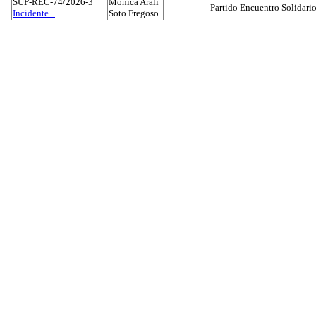
SUP-REC-74/2026-3
Mónica Aralí
Partido Encuentro Solidario
Incidente...
Soto Fregoso