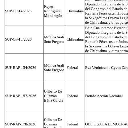
Diputado integrante de la 
Reyes
del Congreso del Estado d
SUP-OP-14/2026
Rodríguez
Chihuahua
Rentería Pérez ostentándos
Mondragón
la Sexagésima Octava Legis
de Chihuahua. y otras pers
Edin Cuauhtémoc Estrada S
Diputado integrante de la 
Mónica Aralí
del Congreso del Estado d
SUP-OP-15/2026
Chihuahua
Soto Fregoso
Rentería Pérez. ostentándo
la Sexagésima Octava Legis
de Chihuahua. y otras pers
Mónica Aralí
SUP-RAP-154/2026
Federal
Eva Verónica de Gyves Zár
Soto Fregoso
Gilberto De
SUP-RAP-157/2026
Guzmán
Federal
Partido Acción Nacional
Bátiz García
Gilberto De
SUP-RAP-178/2026
Guzmán
Federal
QUE SIGA LA DEMOCRA