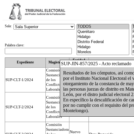
Sala:
Palabra clave:
Entidad
Expediente
Magistrado
SUP-JIN-857/2025 - Acto reclamado
Federativa
Comisión
Resultados de los cómputos, así como 
Sustanciadora
por el Instituto Nacional Electoral el
SUP-CLT-1/2024
de los
Federal
Juan José Serrato Velasco
otorgamiento de la constancia de mayo
Conflictos
las personas juezas de distrito en Ma
Laborales
León, por el distro judicial electoral 2
Comisión
En específico la descalificación de c
Sustanciadora
por no cumplir con el requisito del p
SUP-CLT-2/2024
de los
Federal
José Luis Muñoz Zambrano
Montelongo).
Conflictos
Laborales
Comisión
Sustanciadora
Nuevo