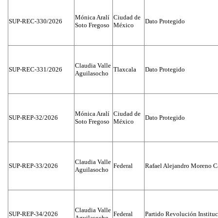
Mónica Aralí
Ciudad de
SUP-REC-330/2026
Dato Protegido
Soto Fregoso
México
Claudia Valle
SUP-REC-331/2026
Tlaxcala
Dato Protegido
Aguilasocho
Mónica Aralí
Ciudad de
SUP-REP-32/2026
Dato Protegido
Soto Fregoso
México
Claudia Valle
SUP-REP-33/2026
Federal
Rafael Alejandro Moreno C
Aguilasocho
Claudia Valle
SUP-REP-34/2026
Federal
Partido Revolución Institu
Aguilasocho