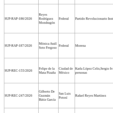
Reyes
SUP-RAP-186/2026
Rodríguez
Federal
Partido Revolucionario Inst
Mondragón
Mónica Aralí
SUP-RAP-187/2026
Federal
Morena
Soto Fregoso
Felipe de la
Ciudad de
Karla López Celis,Sergio I
SUP-REC-155/2026
Mata Pizaña
México
personas
Gilberto De
San Luis
SUP-REC-247/2026
Guzmán
Rafael Reyes Martínez
Potosí
Bátiz García