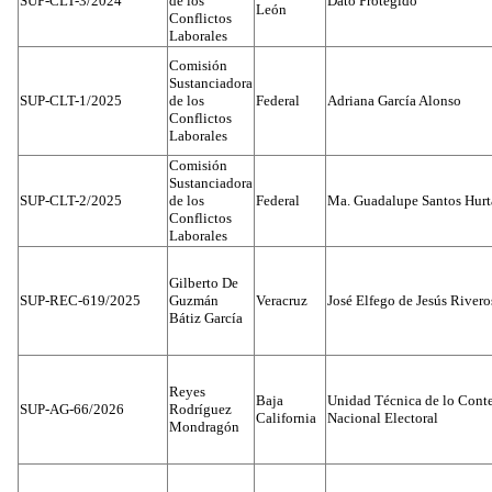
SUP-CLT-3/2024
de los
Dato Protegido
León
Conflictos
Laborales
Comisión
Sustanciadora
SUP-CLT-1/2025
de los
Federal
Adriana García Alonso
Conflictos
Laborales
Comisión
Sustanciadora
SUP-CLT-2/2025
de los
Federal
Ma. Guadalupe Santos Hur
Conflictos
Laborales
Gilberto De
SUP-REC-619/2025
Guzmán
Veracruz
José Elfego de Jesús River
Bátiz García
Reyes
Baja
Unidad Técnica de lo Conten
SUP-AG-66/2026
Rodríguez
California
Nacional Electoral
Mondragón