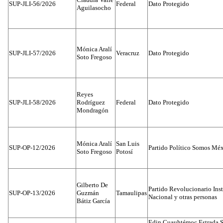
SUP-JLI-56/2026
Federal
Dato Protegido
Aguilasocho
Mónica Aralí
SUP-JLI-57/2026
Veracruz
Dato Protegido
Soto Fregoso
Reyes
SUP-JLI-58/2026
Rodríguez
Federal
Dato Protegido
Mondragón
Mónica Aralí
San Luis
SUP-OP-12/2026
Partido Político Somos Méx
Soto Fregoso
Potosí
Gilberto De
Partido Revolucionario Inst
SUP-OP-13/2026
Guzmán
Tamaulipas
Nacional y otras personas
Bátiz García
Edin Cuauhtémoc Estrada S