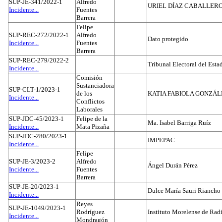
SUP-JE-341/2022-1
Alfredo
URIEL DÍAZ CABALLER
Incidente...
Fuentes
Barrera
Felipe
SUP-REC-272/2022-1
Alfredo
Dato protegido
Incidente...
Fuentes
Barrera
SUP-REC-279/2022-2
Tribunal Electoral del Est
Incidente...
Comisión
Sustanciadora
SUP-CLT-1/2023-1
de los
KATIA FABIOLA GONZÁL
Incidente...
Conflictos
Laborales
SUP-JDC-45/2023-1
Felipe de la
Ma. Isabel Barriga Ruíz
Incidente...
Mata Pizaña
SUP-JDC-280/2023-1
IMPEPAC
Incidente...
Felipe
SUP-JE-3/2023-2
Alfredo
Ángel Durán Pérez
Incidente...
Fuentes
Barrera
SUP-JE-20/2023-1
Dulce María Sauri Riancho
Incidente...
Reyes
SUP-JE-1049/2023-1
Rodríguez
Instituto Morelense de Rad
Incidente...
Mondragón