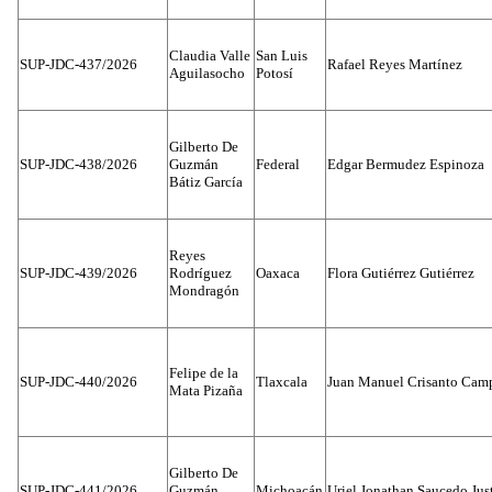
Claudia Valle
San Luis
SUP-JDC-437/2026
Rafael Reyes Martínez
Aguilasocho
Potosí
Gilberto De
SUP-JDC-438/2026
Guzmán
Federal
Edgar Bermudez Espinoza
Bátiz García
Reyes
SUP-JDC-439/2026
Rodríguez
Oaxaca
Flora Gutiérrez Gutiérrez
Mondragón
Felipe de la
SUP-JDC-440/2026
Tlaxcala
Juan Manuel Crisanto Cam
Mata Pizaña
Gilberto De
SUP-JDC-441/2026
Guzmán
Michoacán
Uriel Jonathan Saucedo Jus