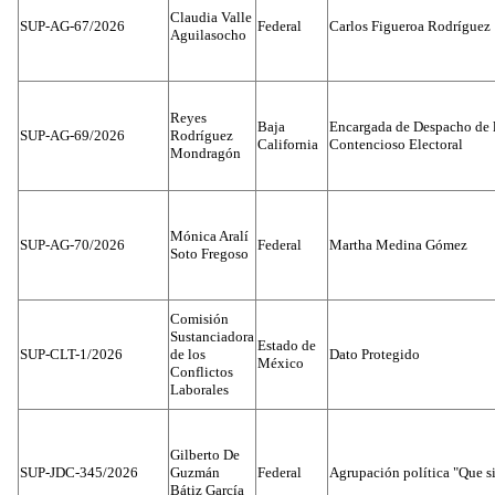
Claudia Valle
SUP-AG-67/2026
Federal
Carlos Figueroa Rodríguez
Aguilasocho
Reyes
Baja
Encargada de Despacho de 
SUP-AG-69/2026
Rodríguez
California
Contencioso Electoral
Mondragón
Mónica Aralí
SUP-AG-70/2026
Federal
Martha Medina Gómez
Soto Fregoso
Comisión
Sustanciadora
Estado de
SUP-CLT-1/2026
de los
Dato Protegido
México
Conflictos
Laborales
Gilberto De
SUP-JDC-345/2026
Guzmán
Federal
Agrupación política "Que s
Bátiz García