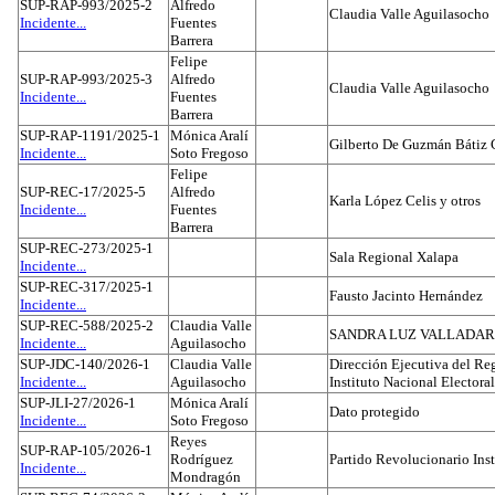
SUP-RAP-993/2025-2
Alfredo
Claudia Valle Aguilasocho
Incidente...
Fuentes
Barrera
Felipe
SUP-RAP-993/2025-3
Alfredo
Claudia Valle Aguilasocho
Incidente...
Fuentes
Barrera
SUP-RAP-1191/2025-1
Mónica Aralí
Gilberto De Guzmán Bátiz 
Incidente...
Soto Fregoso
Felipe
SUP-REC-17/2025-5
Alfredo
Karla López Celis y otros
Incidente...
Fuentes
Barrera
SUP-REC-273/2025-1
Sala Regional Xalapa
Incidente...
SUP-REC-317/2025-1
Fausto Jacinto Hernández
Incidente...
SUP-REC-588/2025-2
Claudia Valle
SANDRA LUZ VALLADAR
Incidente...
Aguilasocho
SUP-JDC-140/2026-1
Claudia Valle
Dirección Ejecutiva del Reg
Incidente...
Aguilasocho
Instituto Nacional Electoral
SUP-JLI-27/2026-1
Mónica Aralí
Dato protegido
Incidente...
Soto Fregoso
Reyes
SUP-RAP-105/2026-1
Rodríguez
Partido Revolucionario Inst
Incidente...
Mondragón