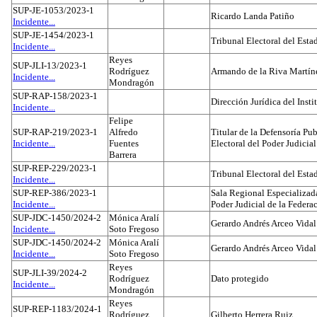
SUP-JE-1053/2023-1
Ricardo Landa Patiño
Incidente...
SUP-JE-1454/2023-1
Tribunal Electoral del Esta
Incidente...
Reyes
SUP-JLI-13/2023-1
Rodríguez
Armando de la Riva Martín
Incidente...
Mondragón
SUP-RAP-158/2023-1
Dirección Jurídica del Insti
Incidente...
Felipe
SUP-RAP-219/2023-1
Alfredo
Titular de la Defensoría Pub
Incidente...
Fuentes
Electoral del Poder Judicial
Barrera
SUP-REP-229/2023-1
Tribunal Electoral del Est
Incidente...
SUP-REP-386/2023-1
Sala Regional Especializada
Incidente...
Poder Judicial de la Federa
SUP-JDC-1450/2024-2
Mónica Aralí
Gerardo Andrés Arceo Vidal
Incidente...
Soto Fregoso
SUP-JDC-1450/2024-2
Mónica Aralí
Gerardo Andrés Arceo Vidal
Incidente...
Soto Fregoso
Reyes
SUP-JLI-39/2024-2
Rodríguez
Dato protegido
Incidente...
Mondragón
Reyes
SUP-REP-1183/2024-1
Rodríguez
Gilberto Herrera Ruiz