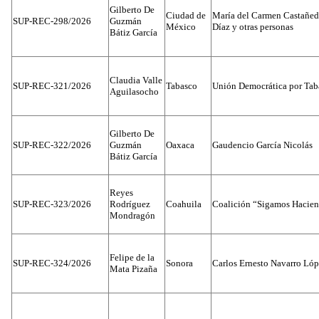
Gilberto De
Ciudad de
María del Carmen Castañed
SUP-REC-298/2026
Guzmán
México
Díaz y otras personas
Bátiz García
Claudia Valle
SUP-REC-321/2026
Tabasco
Unión Democrática por Tab
Aguilasocho
Gilberto De
SUP-REC-322/2026
Guzmán
Oaxaca
Gaudencio García Nicolás
Bátiz García
Reyes
SUP-REC-323/2026
Rodríguez
Coahuila
Coalición “Sigamos Hacien
Mondragón
Felipe de la
SUP-REC-324/2026
Sonora
Carlos Ernesto Navarro Ló
Mata Pizaña