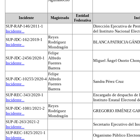
Entidad
Incidente
Magistrado
Inc
Federativa
SUP-RAP-146/2011-1
Dirección Ejecutiva de Prer
Incidente...
del Instituto Nacional Elect
Reyes
SUP-JDC-162/2019-1
Rodríguez
BLANCA PATRICIA GÁN
Incidente...
Mondragón
Felipe
SUP-JDC-2456/2020-1
Alfredo
Miguel Ángel Osorio Chong
Incidente...
Fuentes
Barrera
Felipe
SUP-JDC-10255/2020-4
Alfredo
Sandra Pérez Cruz
Incidente...
Fuentes
Barrera
SUP-REC-343/2020-1
Encargado de despacho de la
Incidente...
Instituto Estatal Electoral 
Reyes
SUP-JDC-1081/2021-2
Rodríguez
GREGORIO JIMÉNEZ GA
Incidente...
Mondragón
SUP-JE-263/2021-2
Secretario Ejecutivo del Ins
Incidente...
SUP-REC-1825/2021-1
Organismo Público Electora
Incidente...