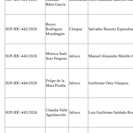
Bátiz García
Reyes
SUP-JDC-442/2026
Rodríguez
Chiapas
Salvador Basurto Espinobar
Mondragón
Mónica Aralí
SUP-JDC-443/2026
Jalisco
Manuel Alejandro Murillo G
Soto Fregoso
Felipe de la
SUP-JDC-444/2026
Jalisco
Guillermo Ortiz Vázquez
Mata Pizaña
Claudia Valle
SUP-JDC-445/2026
Jalisco
Luis Guillermo Saldaña Ro
Aguilasocho