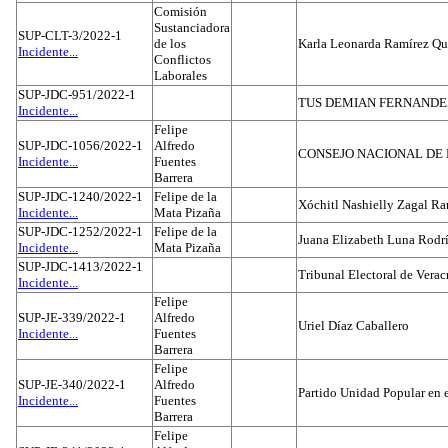
Comisión
Sustanciadora
SUP-CLT-3/2022-1
de los
Karla Leonarda Ramírez Qu
Incidente...
Conflictos
Laborales
SUP-JDC-951/2022-1
TUS DEMIAN FERNAND
Incidente...
Felipe
SUP-JDC-1056/2022-1
Alfredo
CONSEJO NACIONAL DE L
Incidente...
Fuentes
Barrera
SUP-JDC-1240/2022-1
Felipe de la
Xóchitl Nashielly Zagal Ra
Incidente...
Mata Pizaña
SUP-JDC-1252/2022-1
Felipe de la
Juana Elizabeth Luna Rodr
Incidente...
Mata Pizaña
SUP-JDC-1413/2022-1
Tribunal Electoral de Verac
Incidente...
Felipe
SUP-JE-339/2022-1
Alfredo
Uriel Díaz Caballero
Incidente...
Fuentes
Barrera
Felipe
SUP-JE-340/2022-1
Alfredo
Partido Unidad Popular en 
Incidente...
Fuentes
Barrera
Felipe