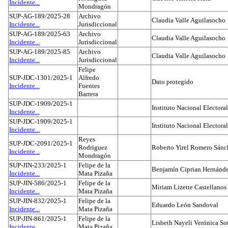
Incidente...
Mondragón
SUP-AG-189/2025-28
Archivo
Claudia Valle Aguilasocho
Incidente...
Jurisdiccional
SUP-AG-189/2025-63
Archivo
Claudia Valle Aguilasocho
Incidente...
Jurisdiccional
SUP-AG-189/2025-85
Archivo
Claudia Valle Aguilasocho
Incidente...
Jurisdiccional
Felipe
SUP-JDC-1301/2025-1
Alfredo
Dato protegido
Incidente...
Fuentes
Barrera
SUP-JDC-1909/2025-1
Instituto Nacional Electoral
Incidente...
SUP-JDC-1909/2025-1
Instituto Nacional Electoral
Incidente...
Reyes
SUP-JDC-2091/2025-1
Rodríguez
Roberto Yirel Romero Sánc
Incidente...
Mondragón
SUP-JIN-233/2025-1
Felipe de la
Benjamín Ciprian Hernánd
Incidente...
Mata Pizaña
SUP-JIN-586/2025-1
Felipe de la
Miriam Lizette Castellanos
Incidente...
Mata Pizaña
SUP-JIN-832/2025-1
Felipe de la
Eduardo León Sandoval
Incidente...
Mata Pizaña
SUP-JIN-861/2025-1
Felipe de la
Lisbeth Nayeli Verónica So
Incidente...
Mata Pizaña