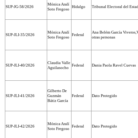
Mónica Aralí
SUP-JG-58/2026
Hidalgo
Tribunal Electoral del Esta
Soto Fregoso
Mónica Aralí
Ana Belém García Viveros,
SUP-JLI-35/2026
Federal
Soto Fregoso
otras personas
Claudia Valle
SUP-JLI-40/2026
Federal
Dania Paola Ravel Cuevas
Aguilasocho
Gilberto De
SUP-JLI-41/2026
Guzmán
Federal
Dato Protegido
Bátiz García
Mónica Aralí
SUP-JLI-42/2026
Federal
Dato Protegido
Soto Fregoso