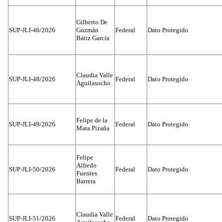
Gilberto De
SUP-JLI-46/2026
Guzmán
Federal
Dato Protegido
Bátiz García
Claudia Valle
SUP-JLI-48/2026
Federal
Dato Protegido
Aguilasocho
Felipe de la
SUP-JLI-49/2026
Federal
Dato Protegido
Mata Pizaña
Felipe
Alfredo
SUP-JLI-50/2026
Federal
Dato Protegido
Fuentes
Barrera
Claudia Valle
SUP-JLI-51/2026
Federal
Dato Protegido