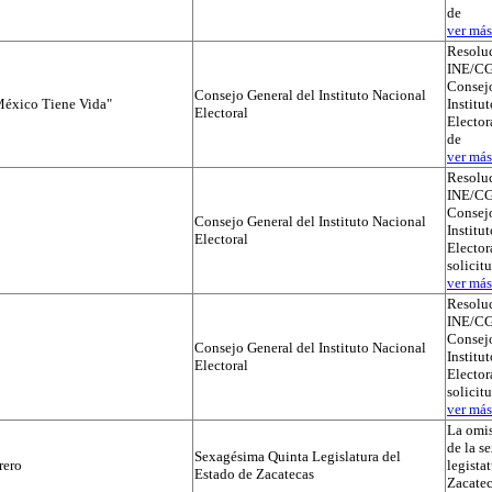
de
ver más.
Resolu
INE/CG
Consejo
Consejo General del Instituto Nacional
éxico Tiene Vida"
Institu
Electoral
Elector
de
ver más.
Resolu
INE/CG
Consejo
Consejo General del Instituto Nacional
Institu
Electoral
Electora
solicit
ver más.
Resolu
INE/CG
Consejo
Consejo General del Instituto Nacional
Institu
Electoral
Electora
solicit
ver más.
La omis
de la s
Sexagésima Quinta Legislatura del
rero
legista
Estado de Zacatecas
Zacatec