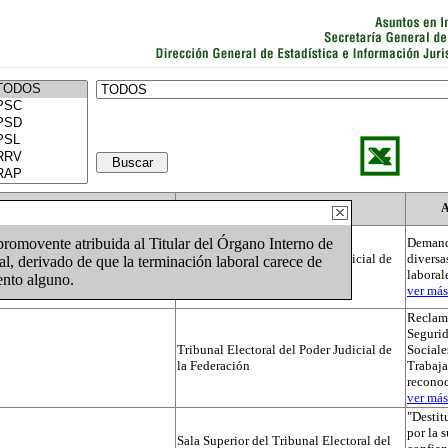
Actor
Autoridad
A
 promovente atribuida al Titular del Órgano Interno de
Demand
Tribunal Electoral del Poder Judicial de
diversa
al, derivado de que la terminación laboral carece de
la Federación
laboral
ento alguno.
ver más.
Reclama
Segurid
Tribunal Electoral del Poder Judicial de
Sociale
la Federación
Trabaja
recono
ver más.
"Destit
por la 
Sala Superior del Tribunal Electoral del