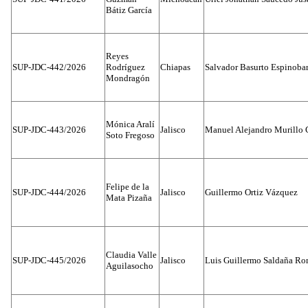
Bátiz García
Reyes
SUP-JDC-442/2026
Rodríguez
Chiapas
Salvador Basurto Espinobar
Mondragón
Mónica Aralí
SUP-JDC-443/2026
Jalisco
Manuel Alejandro Murillo G
Soto Fregoso
Felipe de la
SUP-JDC-444/2026
Jalisco
Guillermo Ortiz Vázquez
Mata Pizaña
Claudia Valle
SUP-JDC-445/2026
Jalisco
Luis Guillermo Saldaña Ro
Aguilasocho