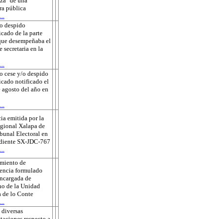
za" de una
ra pública
..
o despido
icado de la parte
que desempeñaba el
e secretaria en la
..
o cese y/o despido
ficado notificado el
 agosto del año en
..
ia emitida por la
gional Xalapa de
ibunal Electoral en
ediente SX-JDC-767
..
amiento de
encia formulado
encargada de
o de la Unidad
 de lo Conte
..
 diversas
taciones respecto a