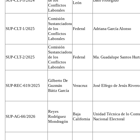
SUP-CLT-3/2024
de los
Dato Protegido
León
Conflictos
Laborales
Comisión
Sustanciadora
SUP-CLT-1/2025
de los
Federal
Adriana García Alonso
Conflictos
Laborales
Comisión
Sustanciadora
SUP-CLT-2/2025
de los
Federal
Ma. Guadalupe Santos Hur
Conflictos
Laborales
Gilberto De
SUP-REC-619/2025
Guzmán
Veracruz
José Elfego de Jesús River
Bátiz García
Reyes
Baja
Unidad Técnica de lo Conten
SUP-AG-66/2026
Rodríguez
California
Nacional Electoral
Mondragón