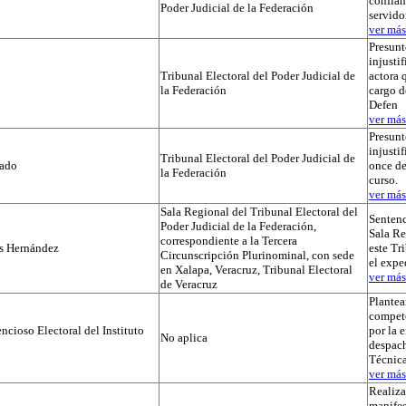
confian
Poder Judicial de la Federación
servido
ver más.
Presunt
injustif
Tribunal Electoral del Poder Judicial de
actora 
la Federación
cargo d
Defen
ver más.
Presunt
injusti
Tribunal Electoral del Poder Judicial de
tado
once de
la Federación
curso.
ver más.
Sala Regional del Tribunal Electoral del
Sentenc
Poder Judicial de la Federación,
Sala Re
correspondiente a la Tercera
os Hernández
este Tr
Circunscripción Plurinominal, con sede
el exp
en Xalapa, Veracruz, Tribunal Electoral
ver más.
de Veracruz
Plante
compet
cioso Electoral del Instituto
por la 
No aplica
despach
Técnica
ver más.
Realiza
manifes