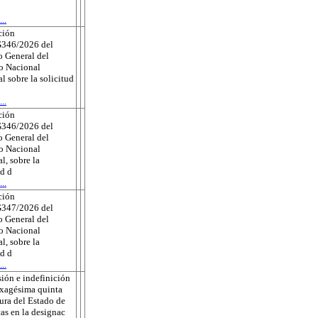
..
ción
346/2026 del
 General del
to Nacional
al sobre la solicitud
..
ción
346/2026 del
 General del
to Nacional
l, sobre la
ud d
..
ción
347/2026 del
 General del
to Nacional
l, sobre la
ud d
..
ión e indefinición
exagésima quinta
tura del Estado de
as en la designac