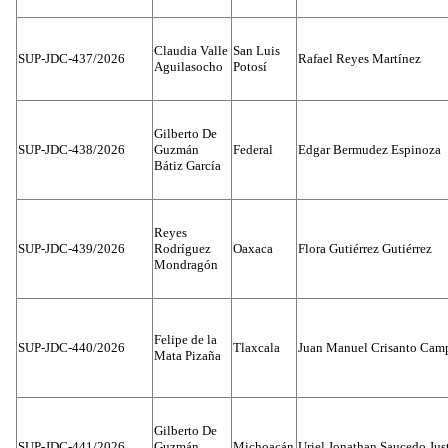
Claudia Valle
San Luis
SUP-JDC-437/2026
Rafael Reyes Martínez
Aguilasocho
Potosí
Gilberto De
SUP-JDC-438/2026
Guzmán
Federal
Edgar Bermudez Espinoza
Bátiz García
Reyes
SUP-JDC-439/2026
Rodríguez
Oaxaca
Flora Gutiérrez Gutiérrez
Mondragón
Felipe de la
SUP-JDC-440/2026
Tlaxcala
Juan Manuel Crisanto Cam
Mata Pizaña
Gilberto De
SUP-JDC-441/2026
Guzmán
Michoacán
Uriel Jonathan Saucedo Jus