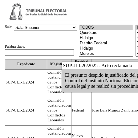
Sala:
Palabra clave:
Entidad
Expediente
Magistrado
SUP-JLI-26/2025 - Acto reclamado
Federativa
Comisión
El presunto despido injustificado del
Sustanciadora
Control del Instituto Nacional Elector
SUP-CLT-1/2024
de los
Federal
Juan José Serrato Velasco
causa legal y se realizó sin procedimi
Conflictos
Laborales
Comisión
Sustanciadora
SUP-CLT-2/2024
de los
Federal
José Luis Muñoz Zambrano
Conflictos
Laborales
Comisión
Sustanciadora
Nuevo