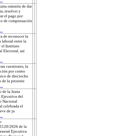
..
unta omisión de dar
ta, resolver y
rar el pago por
to de compensación
..
a de reconocer la
 laboral entre la
 el Instituto
l Electoral, así
..
tras cuestiones, la
ación por correo
nico de dieciocho
o de la presente
..
 de la Junta
 Ejecutiva del
to Nacional
al celebrada el
eve de ju
..
o
E120/2026 de la
eneral Ejecutiva