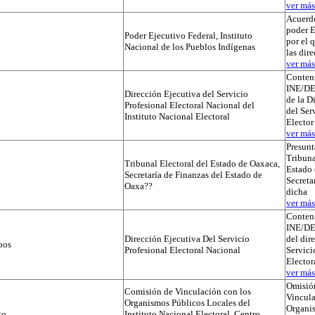
ver más.
Acuerdo
poder E
Poder Ejecutivo Federal, Instituto
por el 
Nacional de los Pueblos Indígenas
las dir
ver más.
Conteni
INE/D
Dirección Ejecutiva del Servicio
de la D
Profesional Electoral Nacional del
del Ser
Instituto Nacional Electoral
Elector
ver más.
Presunt
Tribuna
Tribunal Electoral del Estado de Oaxaca,
Estado 
Secretaría de Finanzas del Estado de
Secreta
Oaxa??
dicha
ver más.
Conteni
INE/D
Dirección Ejecutiva Del Servicio
del dir
pos
Profesional Electoral Nacional
Servici
Elector
ver más.
Omisió
Comisión de Vinculación con los
Vincula
Organismos Públicos Locales del
Organi
to
Instituto Nacional Electoral, Centro