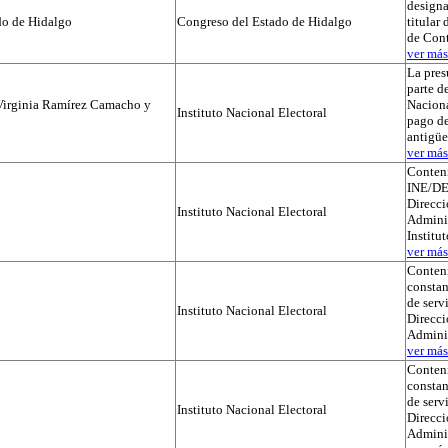
designa
do de Hidalgo
Congreso del Estado de Hidalgo
titular
de Cont
ver más.
La pres
parte de
Virginia Ramírez Camacho y
Naciona
Instituto Nacional Electoral
pago de
antigü
ver más.
Conteni
INE/DE
Direcci
Instituto Nacional Electoral
Adminis
Institu
ver más.
Conteni
constan
de serv
Instituto Nacional Electoral
Direcci
Admini
ver más.
Conteni
constan
de serv
Instituto Nacional Electoral
Direcci
Admini