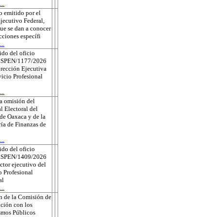
..
 emitido por el
jecutivo Federal,
que se dan a conocer
ecciones específi
..
do del oficio
ESPEN/1177/2026
irección Ejecutiva
vicio Profesional
..
a omisión del
l Electoral del
de Oaxaca y de la
ría de Finanzas de
..
do del oficio
ESPEN/1409/2026
ector ejecutivo del
o Profesional
al
..
n de la Comisión de
ción con los
smos Públicos