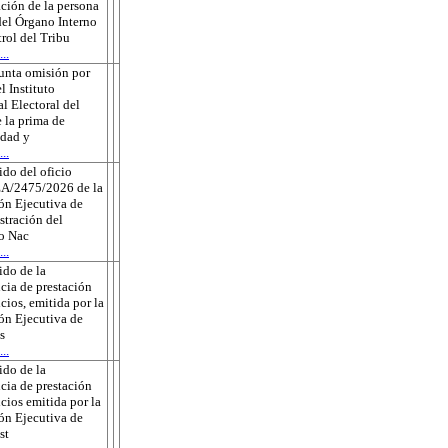
ción de la persona
 del Órgano Interno
rol del Tribu
..
unta omisión por
l Instituto
l Electoral del
 la prima de
edad y
..
do del oficio
A/2475/2026 de la
ón Ejecutiva de
tración del
to Nac
..
do de la
cia de prestación
icios, emitida por la
ón Ejecutiva de
s
..
do de la
cia de prestación
icios emitida por la
ón Ejecutiva de
st