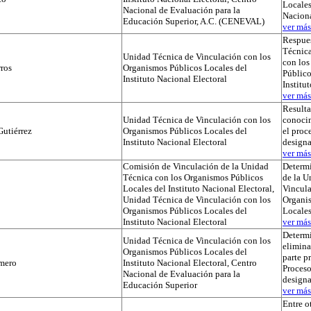
Locales
Nacional de Evaluación para la
Naciona
Educación Superior, A.C. (CENEVAL)
ver más.
Respues
Técnica
Unidad Técnica de Vinculación con los
con lo
ros
Organismos Públicos Locales del
Público
Instituto Nacional Electoral
Institu
ver más.
Result
Unidad Técnica de Vinculación con los
conocim
utiérrez
Organismos Públicos Locales del
el proc
Instituto Nacional Electoral
designa
ver más.
Comisión de Vinculación de la Unidad
Determi
Técnica con los Organismos Públicos
de la U
Locales del Instituto Nacional Electoral,
Vincula
Unidad Técnica de Vinculación con los
Organi
Organismos Públicos Locales del
Locale
Instituto Nacional Electoral
ver más.
Determ
Unidad Técnica de Vinculación con los
elimina
Organismos Públicos Locales del
parte p
mero
Instituto Nacional Electoral, Centro
Proceso
Nacional de Evaluación para la
designa
Educación Superior
ver más.
Entre o