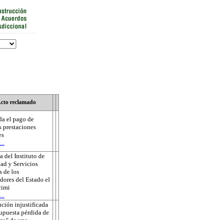
cto reclamado
a el pago de
s prestaciones
es
..
 del Instituto de
ad y Servicios
s de los
dores del Estado el
cimi
..
ución injustificada
supuesta pérdida de