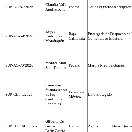
Claudia Valle
SUP-AG-67/2026
Federal
Carlos Figueroa Rodríguez
Aguilasocho
Reyes
Baja
Encargada de Despacho de 
SUP-AG-69/2026
Rodríguez
California
Contencioso Electoral
Mondragón
Mónica Aralí
SUP-AG-70/2026
Federal
Martha Medina Gómez
Soto Fregoso
Comisión
Sustanciadora
Estado de
SUP-CLT-1/2026
de los
Dato Protegido
México
Conflictos
Laborales
Gilberto De
SUP-JDC-345/2026
Guzmán
Federal
Agrupación política "Que s
Bátiz García