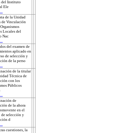
 del Instituto
l Ele
..
ta de la Unidad
 de Vinculación
s Organismos
s Locales del
to Nac
..
ados del examen de
ientos aplicado en
eso de selección y
ción de la perso
..
nación de la titular
nidad Técnica de
ción con los
smos Públicos
s
..
inación de
ción de la ahora
romovente en el
 de selección y
ción d
..
tras cuestiones, la