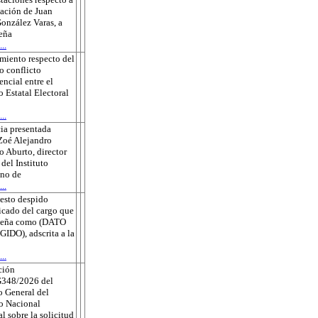
sación de Juan
onzález Varas, a
eña
..
miento respecto del
o conflicto
ncial entre el
o Estatal Electoral
..
ia presentada
Zoé Alejandro
 Aburto, director
 del Instituto
no de
..
esto despido
ficado del cargo que
eña como (DATO
DO), adscrita a la
..
ción
348/2026 del
 General del
to Nacional
al sobre la solicitud