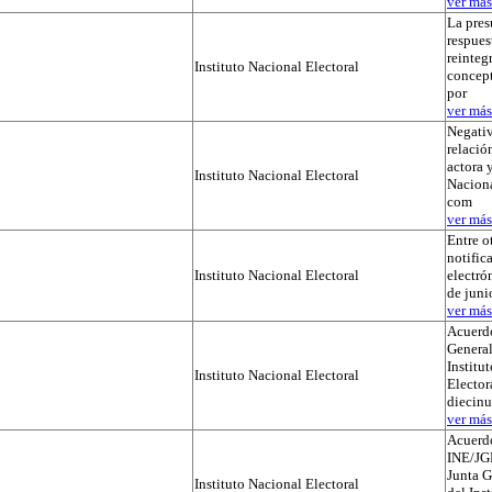
ver más.
La pres
respues
reinteg
Instituto Nacional Electoral
concep
por
ver más.
Negativ
relación
actora y
Instituto Nacional Electoral
Naciona
com
ver más.
Entre o
notific
Instituto Nacional Electoral
electró
de juni
ver más.
Acuerdo
General
Institu
Instituto Nacional Electoral
Elector
diecinu
ver más.
Acuerd
INE/JG
Junta G
Instituto Nacional Electoral