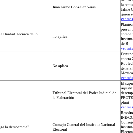
la recu
Juan Jaime González Varas
Jaime G
quien s
ver más.
Plantea
presunt
la Unidad Técnica de lo
compete
no aplica
Institut
de B
ver más.
Denunc
contra 
Robledo
No aplica
general
Mexica
ver más.
El supu
injusti
Tribunal Electoral del Poder Judicial de
desemp
la Federación
PROTEGI
plant
ver más.
Resolu
INE/CG
Consejo
Consejo General del Instituto Nacional
iga la democracia"
Institu
Electoral
Elector