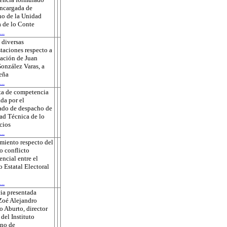
encargada de
o de la Unidad
 de lo Conte
..
 diversas
taciones respecto a
sación de Juan
onzález Varas, a
eña
..
ta de competencia
da por el
ado de despacho de
ad Técnica de lo
cios
..
miento respecto del
o conflicto
ncial entre el
o Estatal Electoral
..
ia presentada
Zoé Alejandro
 Aburto, director
 del Instituto
no de