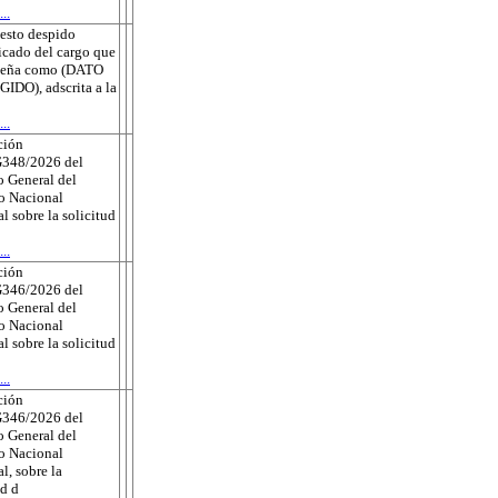
..
esto despido
ficado del cargo que
eña como (DATO
DO), adscrita a la
..
ción
348/2026 del
 General del
to Nacional
al sobre la solicitud
..
ción
346/2026 del
 General del
to Nacional
al sobre la solicitud
..
ción
346/2026 del
 General del
to Nacional
l, sobre la
ud d