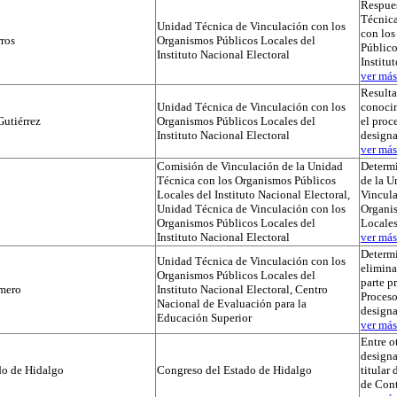
Respues
Técnica
Unidad Técnica de Vinculación con los
con lo
ros
Organismos Públicos Locales del
Público
Instituto Nacional Electoral
Institu
ver más.
Result
Unidad Técnica de Vinculación con los
conocim
utiérrez
Organismos Públicos Locales del
el proc
Instituto Nacional Electoral
designa
ver más.
Comisión de Vinculación de la Unidad
Determi
Técnica con los Organismos Públicos
de la U
Locales del Instituto Nacional Electoral,
Vincula
Unidad Técnica de Vinculación con los
Organi
Organismos Públicos Locales del
Locale
Instituto Nacional Electoral
ver más.
Determ
Unidad Técnica de Vinculación con los
elimina
Organismos Públicos Locales del
parte p
mero
Instituto Nacional Electoral, Centro
Proceso
Nacional de Evaluación para la
designa
Educación Superior
ver más.
Entre o
designa
do de Hidalgo
Congreso del Estado de Hidalgo
titular
de Cont