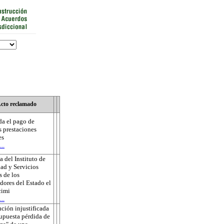
cto reclamado
a el pago de
s prestaciones
es
..
 del Instituto de
ad y Servicios
s de los
dores del Estado el
cimi
..
ución injustificada
supuesta pérdida de