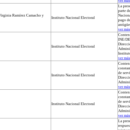
ver más.
La pres
parte de
Virginia Ramírez Camacho y
Naciona
Instituto Nacional Electoral
pago de
antigü
ver más.
Conteni
INE/DE
Direcci
Instituto Nacional Electoral
Adminis
Institu
ver más.
Conteni
constan
de serv
Instituto Nacional Electoral
Direcci
Admini
ver más.
Conteni
constan
de serv
Instituto Nacional Electoral
Direcci
Admini
ver más.
La pres
respues