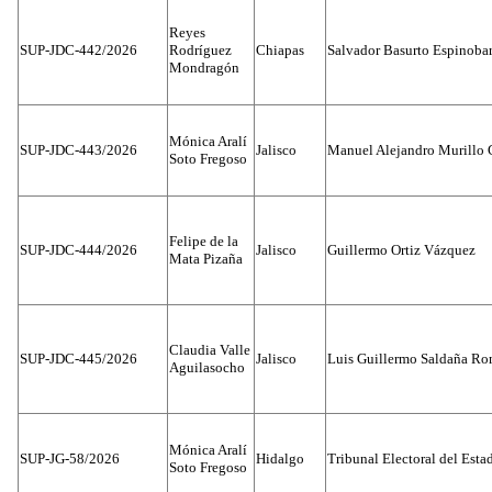
Reyes
SUP-JDC-442/2026
Rodríguez
Chiapas
Salvador Basurto Espinobar
Mondragón
Mónica Aralí
SUP-JDC-443/2026
Jalisco
Manuel Alejandro Murillo G
Soto Fregoso
Felipe de la
SUP-JDC-444/2026
Jalisco
Guillermo Ortiz Vázquez
Mata Pizaña
Claudia Valle
SUP-JDC-445/2026
Jalisco
Luis Guillermo Saldaña Ro
Aguilasocho
Mónica Aralí
SUP-JG-58/2026
Hidalgo
Tribunal Electoral del Esta
Soto Fregoso