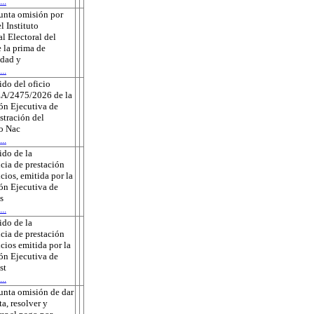
..
unta omisión por
l Instituto
l Electoral del
 la prima de
edad y
..
do del oficio
A/2475/2026 de la
ón Ejecutiva de
tración del
to Nac
..
do de la
cia de prestación
icios, emitida por la
ón Ejecutiva de
s
..
do de la
cia de prestación
icios emitida por la
ón Ejecutiva de
st
..
unta omisión de dar
ta, resolver y