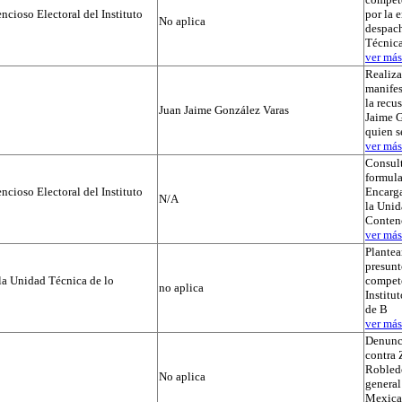
cioso Electoral del Instituto
por la 
No aplica
despach
Técnica
ver más.
Realiza
manifes
la recu
Juan Jaime González Varas
Jaime G
quien s
ver más.
Consul
formula
cioso Electoral del Instituto
Encarg
N/A
la Unid
Conten
ver más.
Plantea
presunt
la Unidad Técnica de lo
compete
no aplica
Institut
de B
ver más.
Denunc
contra 
Robledo
No aplica
general
Mexica