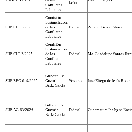
SUP-CLT-3/2024
de los
Dato Protegido
León
Conflictos
Laborales
Comisión
Sustanciadora
SUP-CLT-1/2025
de los
Federal
Adriana García Alonso
Conflictos
Laborales
Comisión
Sustanciadora
SUP-CLT-2/2025
de los
Federal
Ma. Guadalupe Santos Hur
Conflictos
Laborales
Gilberto De
SUP-REC-619/2025
Guzmán
Veracruz
José Elfego de Jesús River
Bátiz García
Gilberto De
SUP-AG-63/2026
Guzmán
Federal
Gubernatura Indígena Nacio
Bátiz García