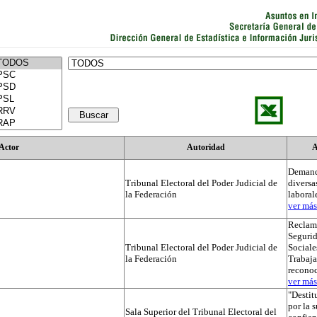
Actor
Autoridad
A
Demand
Tribunal Electoral del Poder Judicial de
diversa
la Federación
laboral
ver más.
Reclama
Segurid
Tribunal Electoral del Poder Judicial de
Sociale
la Federación
Trabaja
recono
ver más.
"Destit
por la 
Sala Superior del Tribunal Electoral del