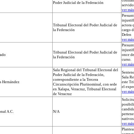
confian
Poder Judicial de la Federación
servido
ver más.
Presunt
injustif
Tribunal Electoral del Poder Judicial de
actora 
la Federación
cargo d
Defen
ver más.
Presunt
injusti
Tribunal Electoral del Poder Judicial de
tado
once de
la Federación
curso.
ver más.
Sala Regional del Tribunal Electoral del
Sentenc
Poder Judicial de la Federación,
Sala Re
correspondiente a la Tercera
os Hernández
este Tr
Circunscripción Plurinominal, con sede
el exp
en Xalapa, Veracruz, Tribunal Electoral
ver más.
de Veracruz
Solicit
posibil
candida
nal A.C.
N/A
pertene
nativos
ver más.
Plante
compet