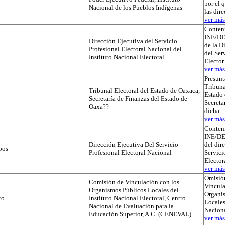
por el 
Nacional de los Pueblos Indígenas
las dir
ver más.
Conteni
INE/D
Dirección Ejecutiva del Servicio
de la D
Profesional Electoral Nacional del
del Ser
Instituto Nacional Electoral
Elector
ver más.
Presunt
Tribuna
Tribunal Electoral del Estado de Oaxaca,
Estado 
Secretaría de Finanzas del Estado de
Secreta
Oaxa??
dicha
ver más.
Conteni
INE/D
Dirección Ejecutiva Del Servicio
del dir
pos
Profesional Electoral Nacional
Servici
Elector
ver más.
Omisió
Comisión de Vinculación con los
Vincula
Organismos Públicos Locales del
Organi
to
Instituto Nacional Electoral, Centro
Locales
Nacional de Evaluación para la
Naciona
Educación Superior, A.C. (CENEVAL)
ver más.