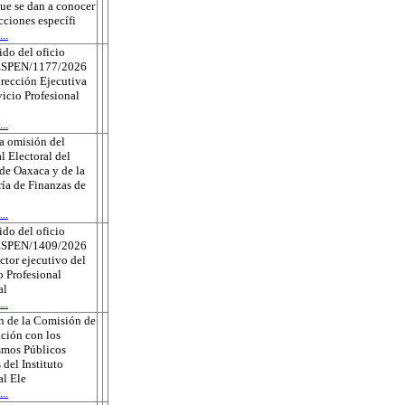
que se dan a conocer
ecciones específi
..
do del oficio
ESPEN/1177/2026
irección Ejecutiva
vicio Profesional
..
a omisión del
l Electoral del
de Oaxaca y de la
ría de Finanzas de
..
do del oficio
ESPEN/1409/2026
ector ejecutivo del
o Profesional
al
..
n de la Comisión de
ción con los
smos Públicos
 del Instituto
l Ele
..