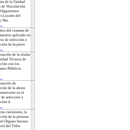
ta de la Unidad
 de Vinculación
s Organismos
s Locales del
to Nac
..
ados del examen de
ientos aplicado en
eso de selección y
ción de la perso
..
nación de la titular
nidad Técnica de
ción con los
smos Públicos
s
..
inación de
ción de la ahora
romovente en el
 de selección y
ción d
..
tras cuestiones, la
ción de la persona
 del Órgano Interno
rol del Tribu