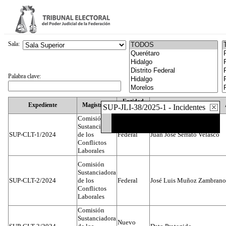
Sala:
Palabra clave:
Entidad
Expediente
Magistrado
SUP-JLI-38/2025-1 - Incidentes
Federativa
Comisión
Sustanciadora
SUP-CLT-1/2024
de los
Federal
Juan José Serrato Velasco
Conflictos
Laborales
Comisión
Sustanciadora
SUP-CLT-2/2024
de los
Federal
José Luis Muñoz Zambrano
Conflictos
Laborales
Comisión
Sustanciadora
Nuevo