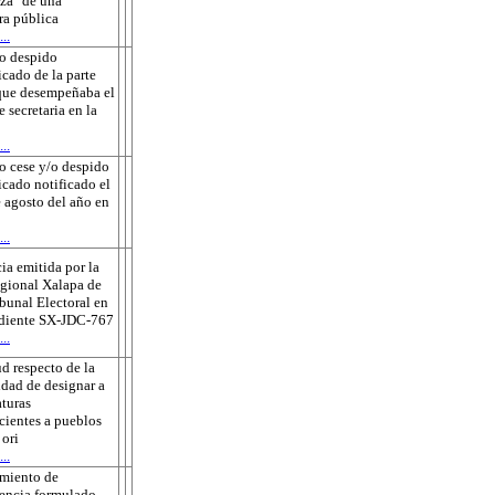
za" de una
ra pública
..
o despido
icado de la parte
que desempeñaba el
e secretaria en la
..
o cese y/o despido
ficado notificado el
 agosto del año en
..
ia emitida por la
gional Xalapa de
ibunal Electoral en
ediente SX-JDC-767
..
ud respecto de la
idad de designar a
turas
cientes a pueblos
 ori
..
amiento de
encia formulado