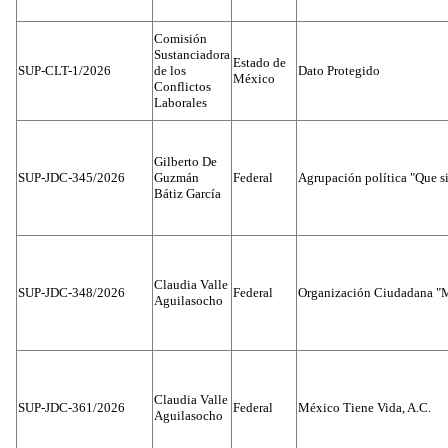
Comisión
Sustanciadora
Estado de
SUP-CLT-1/2026
de los
Dato Protegido
México
Conflictos
Laborales
Gilberto De
SUP-JDC-345/2026
Guzmán
Federal
Agrupación política "Que s
Bátiz García
Claudia Valle
SUP-JDC-348/2026
Federal
Organización Ciudadana "M
Aguilasocho
Claudia Valle
SUP-JDC-361/2026
Federal
México Tiene Vida, A.C.
Aguilasocho