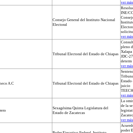
ver más.
Resolu
INE/CG
Consejo
Consejo General del Instituto Nacional
Institu
Electoral
Electora
solicit
ver más.
Consult
pleno d
Xalapa 
Tribunal Electoral del Estado de Chiapas
JDC-27
determ
ver más.
Sentenc
Tribuna
Estado 
aneco A.C
Tribunal Electoral del Estado de Chiapas
juicio
TEECH/
ver más.
La omis
de la s
Sexagésima Quinta Legislatura del
rero
legista
Estado de Zacatecas
Zacatec
ver más.
Acuerdo
poder E
Poder Ejecutivo Federal, Instituto