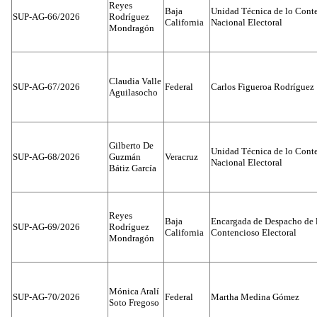
Reyes
Baja
Unidad Técnica de lo Conten
SUP-AG-66/2026
Rodríguez
California
Nacional Electoral
Mondragón
Claudia Valle
SUP-AG-67/2026
Federal
Carlos Figueroa Rodríguez
Aguilasocho
Gilberto De
Unidad Técnica de lo Conten
SUP-AG-68/2026
Guzmán
Veracruz
Nacional Electoral
Bátiz García
Reyes
Baja
Encargada de Despacho de 
SUP-AG-69/2026
Rodríguez
California
Contencioso Electoral
Mondragón
Mónica Aralí
SUP-AG-70/2026
Federal
Martha Medina Gómez
Soto Fregoso