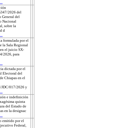
..
ción
347/2026 del
 General del
to Nacional
l, sobre la
ud d
..
a formulada por el
e la Sala Regional
en el juicio SX-
4/2026, para
..
ia dictada por el
l Electoral del
de Chiapas en el
JDC/017/2026 y
..
ión e indefinición
exagésima quinta
tura del Estado de
as en la designac
..
 emitido por el
jecutivo Federal,