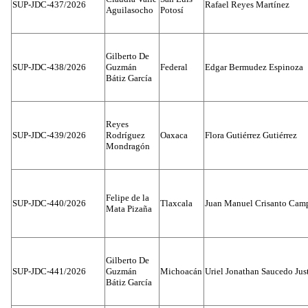
SUP-JDC-437/2026
Rafael Reyes Martínez
Aguilasocho
Potosí
Gilberto De
SUP-JDC-438/2026
Guzmán
Federal
Edgar Bermudez Espinoza
Bátiz García
Reyes
SUP-JDC-439/2026
Rodríguez
Oaxaca
Flora Gutiérrez Gutiérrez
Mondragón
Felipe de la
SUP-JDC-440/2026
Tlaxcala
Juan Manuel Crisanto Cam
Mata Pizaña
Gilberto De
SUP-JDC-441/2026
Guzmán
Michoacán
Uriel Jonathan Saucedo Jus
Bátiz García