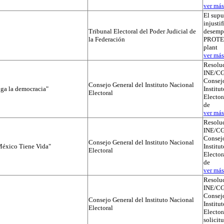
ver más.
El supu
injusti
Tribunal Electoral del Poder Judicial de
desemp
la Federación
PROTEGI
plant
ver más.
Resolu
INE/CG
Consejo
Consejo General del Instituto Nacional
iga la democracia"
Institu
Electoral
Elector
de
ver más.
Resolu
INE/CG
Consejo
Consejo General del Instituto Nacional
éxico Tiene Vida"
Institu
Electoral
Elector
de
ver más.
Resolu
INE/CG
Consejo
Consejo General del Instituto Nacional
Institu
Electoral
Electora
solicit