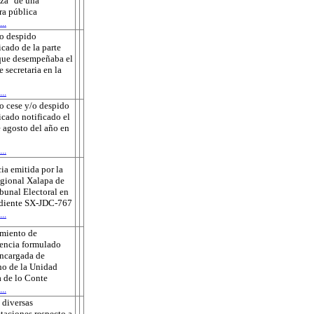
za" de una
ra pública
..
o despido
icado de la parte
que desempeñaba el
e secretaria en la
..
o cese y/o despido
ficado notificado el
 agosto del año en
..
ia emitida por la
gional Xalapa de
ibunal Electoral en
ediente SX-JDC-767
..
amiento de
encia formulado
encargada de
o de la Unidad
 de lo Conte
..
 diversas
taciones respecto a