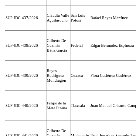
Claudia Valle
San Luis
SUP-JDC-437/2026
Rafael Reyes Martínez
Aguilasocho
Potosí
Gilberto De
SUP-JDC-438/2026
Guzmán
Federal
Edgar Bermudez Espinoza
Bátiz García
Reyes
SUP-JDC-439/2026
Rodríguez
Oaxaca
Flora Gutiérrez Gutiérrez
Mondragón
Felipe de la
SUP-JDC-440/2026
Tlaxcala
Juan Manuel Crisanto Cam
Mata Pizaña
Gilberto De
SUP-JDC-441/2026
Guzmán
Michoacán
Uriel Jonathan Saucedo Jus