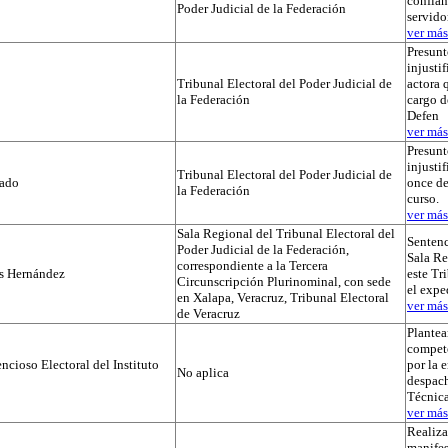
confian
Poder Judicial de la Federación
servido
ver más.
Presunt
injustif
Tribunal Electoral del Poder Judicial de
actora 
la Federación
cargo d
Defen
ver más.
Presunt
injusti
Tribunal Electoral del Poder Judicial de
tado
once de
la Federación
curso.
ver más.
Sala Regional del Tribunal Electoral del
Sentenc
Poder Judicial de la Federación,
Sala Re
correspondiente a la Tercera
os Hernández
este Tr
Circunscripción Plurinominal, con sede
el exp
en Xalapa, Veracruz, Tribunal Electoral
ver más.
de Veracruz
Plante
compet
cioso Electoral del Instituto
por la 
No aplica
despach
Técnica
ver más.
Realiza
manifes