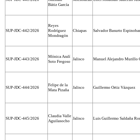
Bátiz García
Reyes
SUP-JDC-442/2026
Rodríguez
Chiapas
Salvador Basurto Espinobar
Mondragón
Mónica Aralí
SUP-JDC-443/2026
Jalisco
Manuel Alejandro Murillo G
Soto Fregoso
Felipe de la
SUP-JDC-444/2026
Jalisco
Guillermo Ortiz Vázquez
Mata Pizaña
Claudia Valle
SUP-JDC-445/2026
Jalisco
Luis Guillermo Saldaña Ro
Aguilasocho