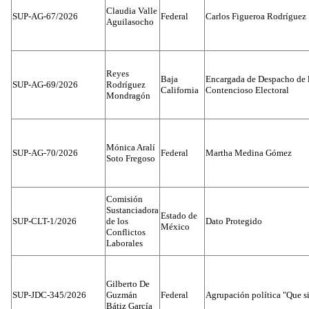
Claudia Valle
SUP-AG-67/2026
Federal
Carlos Figueroa Rodríguez
Aguilasocho
Reyes
Baja
Encargada de Despacho de 
SUP-AG-69/2026
Rodríguez
California
Contencioso Electoral
Mondragón
Mónica Aralí
SUP-AG-70/2026
Federal
Martha Medina Gómez
Soto Fregoso
Comisión
Sustanciadora
Estado de
SUP-CLT-1/2026
de los
Dato Protegido
México
Conflictos
Laborales
Gilberto De
SUP-JDC-345/2026
Guzmán
Federal
Agrupación política "Que s
Bátiz García