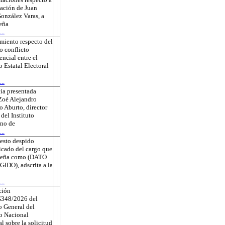
sación de Juan
onzález Varas, a
eña
..
miento respecto del
o conflicto
ncial entre el
o Estatal Electoral
..
ia presentada
Zoé Alejandro
 Aburto, director
 del Instituto
no de
..
esto despido
ficado del cargo que
eña como (DATO
DO), adscrita a la
..
ción
348/2026 del
 General del
to Nacional
al sobre la solicitud