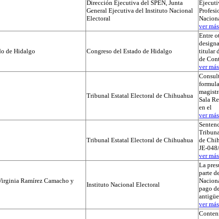
Dirección Ejecutiva del SPEN, Junta
Ejecuti
General Ejecutiva del Instituto Nacional
Profesi
Electoral
Naciona
ver más.
Entre o
designa
do de Hidalgo
Congreso del Estado de Hidalgo
titular
de Cont
ver más.
Consul
formula
magistr
Tribunal Estatal Electoral de Chihuahua
Sala Re
en el
ver más.
Sentenc
Tribuna
Tribunal Estatal Electoral de Chihuahua
de Chih
JE-048/
ver más.
La pres
parte de
Virginia Ramírez Camacho y
Naciona
Instituto Nacional Electoral
pago de
antigü
ver más.
Conteni