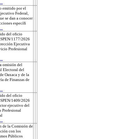
..
 emitido por el
jecutivo Federal,
que se dan a conocer
ecciones específi
..
do del oficio
ESPEN/1177/2026
irección Ejecutiva
vicio Profesional
..
a omisión del
l Electoral del
de Oaxaca y de la
ría de Finanzas de
..
do del oficio
ESPEN/1409/2026
ector ejecutivo del
o Profesional
al
..
n de la Comisión de
ción con los
smos Públicos