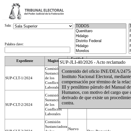
Sala:
Palabra clave:
Entidad
Expediente
Magistrado
SUP-JLI-40/2026 - Acto reclamado
Federativa
Comisión
Contenido del oficio INE/DEA/2475/2
Sustanciadora
Instituto Nacional Electoral, mediante
SUP-CLT-1/2024
de los
Federal
Juan José Serrato Velasco
compensación por término de la relació
Conflictos
III y penúltimo párrafo del Manual d
Laborales
Humanos, con motivo del cargo que des
Comisión
derivado de que existe un procedimien
Sustanciadora
contra.
SUP-CLT-2/2024
de los
Federal
José Luis Muñoz Zambrano
Conflictos
Laborales
Comisión
Sustanciadora
Nuevo