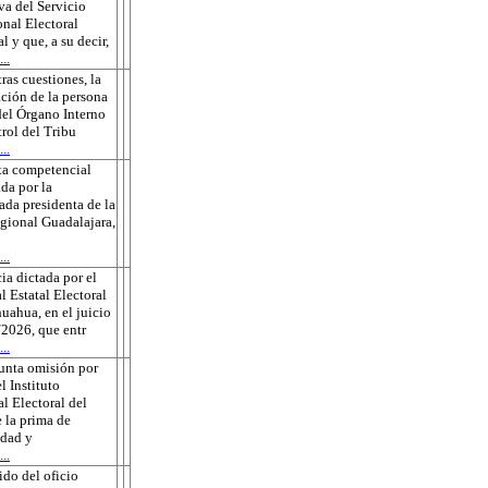
va del Servicio
onal Electoral
l y que, a su decir,
..
tras cuestiones, la
ción de la persona
 del Órgano Interno
rol del Tribu
..
ta competencial
da por la
ada presidenta de la
gional Guadalajara,
..
ia dictada por el
l Estatal Electoral
uahua, en el juicio
2026, que entr
..
unta omisión por
l Instituto
l Electoral del
 la prima de
edad y
..
do del oficio