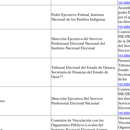
ver más.
Acuerdo
poder E
Poder Ejecutivo Federal, Instituto
por el 
Nacional de los Pueblos Indígenas
las dir
ver más.
Conteni
INE/D
Dirección Ejecutiva del Servicio
de la D
Profesional Electoral Nacional del
del Ser
Instituto Nacional Electoral
Elector
ver más.
Presunt
Tribuna
Tribunal Electoral del Estado de Oaxaca,
Estado 
Secretaría de Finanzas del Estado de
Secreta
Oaxa??
dicha
ver más.
Conteni
INE/D
Dirección Ejecutiva Del Servicio
del dir
pos
Profesional Electoral Nacional
Servici
Elector
ver más.
Omisió
Comisión de Vinculación con los
Vincula
Organismos Públicos Locales del
Organi
to
Instituto Nacional Electoral, Centro