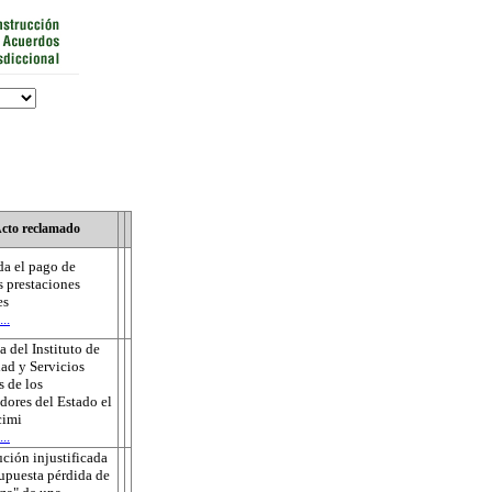
cto reclamado
a el pago de
s prestaciones
es
..
 del Instituto de
ad y Servicios
s de los
dores del Estado el
cimi
..
ución injustificada
supuesta pérdida de