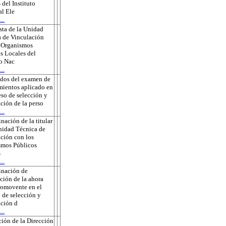
 del Instituto
l Ele
..
ta de la Unidad
 de Vinculación
s Organismos
s Locales del
to Nac
..
ados del examen de
ientos aplicado en
eso de selección y
ción de la perso
..
nación de la titular
nidad Técnica de
ción con los
smos Públicos
s
..
inación de
ción de la ahora
romovente en el
 de selección y
ción d
..
ión de la Dirección