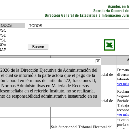
Actor
Autoridad
A
026 de la Dirección Ejecutiva de Administración del
Demand
Tribunal Electoral del Poder Judicial de
diversa
 el cual se informó a la parte actora que el pago de la
la Federación
laboral
n laboral en términos del artículo 572, fracciones II,
ver más.
e Normas Administrativas en Materia de Recursos
empeñaba en el referido Instituto, no se realizaría,
Reclama
to de responsabilidad administrativa instaurado en su
Segurid
Tribunal Electoral del Poder Judicial de
Sociale
la Federación
Trabaja
recono
ver más.
"Destit
por la 
Sala Superior del Tribunal Electoral del