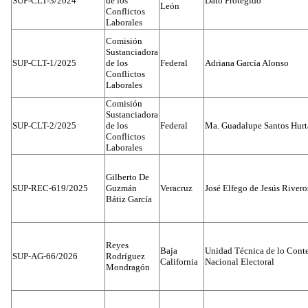
SUP-CLT-3/2024
de los
Dato Protegido
León
Conflictos
Laborales
Comisión
Sustanciadora
SUP-CLT-1/2025
de los
Federal
Adriana García Alonso
Conflictos
Laborales
Comisión
Sustanciadora
SUP-CLT-2/2025
de los
Federal
Ma. Guadalupe Santos Hur
Conflictos
Laborales
Gilberto De
SUP-REC-619/2025
Guzmán
Veracruz
José Elfego de Jesús River
Bátiz García
Reyes
Baja
Unidad Técnica de lo Conten
SUP-AG-66/2026
Rodríguez
California
Nacional Electoral
Mondragón