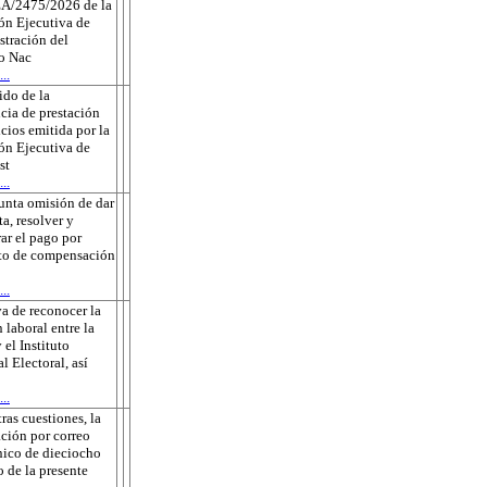
A/2475/2026 de la
ón Ejecutiva de
tración del
to Nac
..
do de la
cia de prestación
icios emitida por la
ón Ejecutiva de
st
..
unta omisión de dar
ta, resolver y
rar el pago por
to de compensación
..
a de reconocer la
 laboral entre la
 el Instituto
l Electoral, así
..
tras cuestiones, la
ación por correo
nico de dieciocho
o de la presente