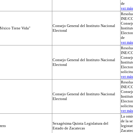
de
ver más.
Resolu
INE/CG
Consejo
Consejo General del Instituto Nacional
éxico Tiene Vida"
Institu
Electoral
Elector
de
ver más.
Resolu
INE/CG
Consejo
Consejo General del Instituto Nacional
Institu
Electoral
Electora
solicit
ver más.
Resolu
INE/CG
Consejo
Consejo General del Instituto Nacional
Institu
Electoral
Electora
solicit
ver más.
La omis
de la s
Sexagésima Quinta Legislatura del
rero
legista
Estado de Zacatecas
Zacatec