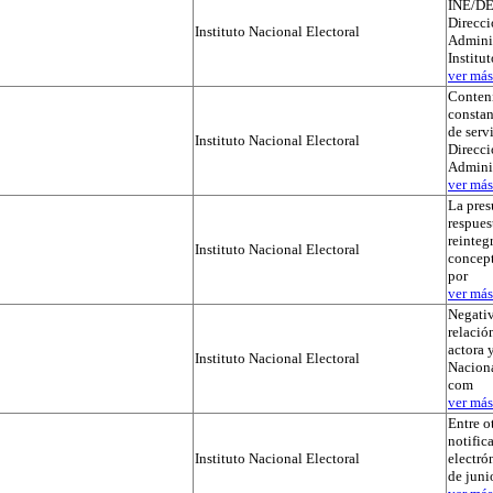
INE/DE
Direcci
Instituto Nacional Electoral
Adminis
Institu
ver más.
Conteni
constan
de serv
Instituto Nacional Electoral
Direcci
Admini
ver más.
La pres
respues
reinteg
Instituto Nacional Electoral
concep
por
ver más.
Negativ
relación
actora y
Instituto Nacional Electoral
Naciona
com
ver más.
Entre o
notific
Instituto Nacional Electoral
electró
de juni