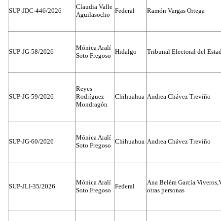
Claudia Valle
SUP-JDC-446/2026
Federal
Ramón Vargas Ortega
Aguilasocho
Mónica Aralí
SUP-JG-58/2026
Hidalgo
Tribunal Electoral del Esta
Soto Fregoso
Reyes
SUP-JG-59/2026
Rodríguez
Chihuahua
Andrea Chávez Treviño
Mondragón
Mónica Aralí
SUP-JG-60/2026
Chihuahua
Andrea Chávez Treviño
Soto Fregoso
Mónica Aralí
Ana Belém García Viveros,
SUP-JLI-35/2026
Federal
Soto Fregoso
otras personas