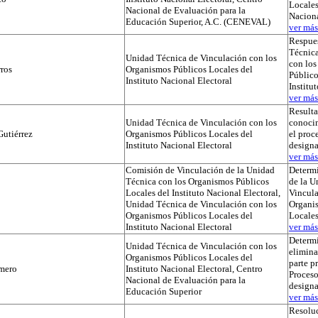
Locales
Nacional de Evaluación para la
Naciona
Educación Superior, A.C. (CENEVAL)
ver más.
Respues
Técnica
Unidad Técnica de Vinculación con los
con lo
ros
Organismos Públicos Locales del
Público
Instituto Nacional Electoral
Institu
ver más.
Result
Unidad Técnica de Vinculación con los
conocim
utiérrez
Organismos Públicos Locales del
el proc
Instituto Nacional Electoral
designa
ver más.
Comisión de Vinculación de la Unidad
Determi
Técnica con los Organismos Públicos
de la U
Locales del Instituto Nacional Electoral,
Vincula
Unidad Técnica de Vinculación con los
Organi
Organismos Públicos Locales del
Locale
Instituto Nacional Electoral
ver más.
Determ
Unidad Técnica de Vinculación con los
elimina
Organismos Públicos Locales del
parte p
mero
Instituto Nacional Electoral, Centro
Proceso
Nacional de Evaluación para la
designa
Educación Superior
ver más.
Resoluc