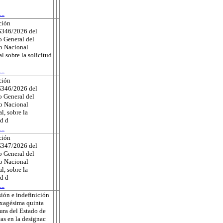
..
ción
346/2026 del
 General del
to Nacional
al sobre la solicitud
..
ción
346/2026 del
 General del
to Nacional
l, sobre la
ud d
..
ción
347/2026 del
 General del
to Nacional
l, sobre la
ud d
..
ión e indefinición
exagésima quinta
tura del Estado de
as en la designac