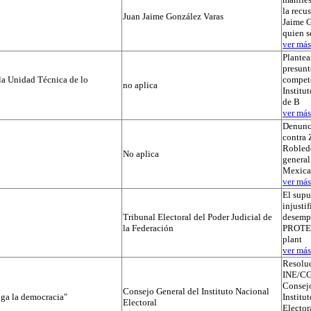
la recu
Juan Jaime González Varas
Jaime G
quien s
ver más.
Plantea
presunt
la Unidad Técnica de lo
compete
no aplica
Institut
de B
ver más.
Denunc
contra 
Robledo
No aplica
general
Mexica
ver más.
El supu
injusti
Tribunal Electoral del Poder Judicial de
desemp
la Federación
PROTEGI
plant
ver más.
Resolu
INE/CG
Consejo
Consejo General del Instituto Nacional
iga la democracia"
Institu
Electoral
Elector