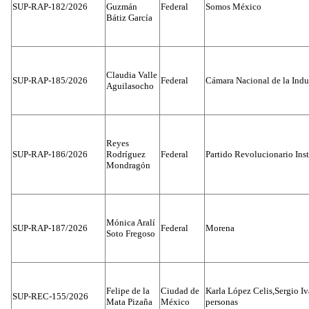
SUP-RAP-182/2026
Guzmán
Federal
Somos México
Bátiz García
Claudia Valle
SUP-RAP-185/2026
Federal
Cámara Nacional de la Indus
Aguilasocho
Reyes
SUP-RAP-186/2026
Rodríguez
Federal
Partido Revolucionario Inst
Mondragón
Mónica Aralí
SUP-RAP-187/2026
Federal
Morena
Soto Fregoso
Felipe de la
Ciudad de
Karla López Celis,Sergio I
SUP-REC-155/2026
Mata Pizaña
México
personas