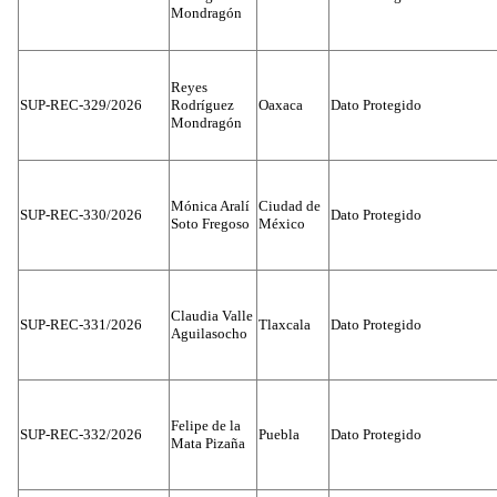
Mondragón
Reyes
SUP-REC-329/2026
Rodríguez
Oaxaca
Dato Protegido
Mondragón
Mónica Aralí
Ciudad de
SUP-REC-330/2026
Dato Protegido
Soto Fregoso
México
Claudia Valle
SUP-REC-331/2026
Tlaxcala
Dato Protegido
Aguilasocho
Felipe de la
SUP-REC-332/2026
Puebla
Dato Protegido
Mata Pizaña