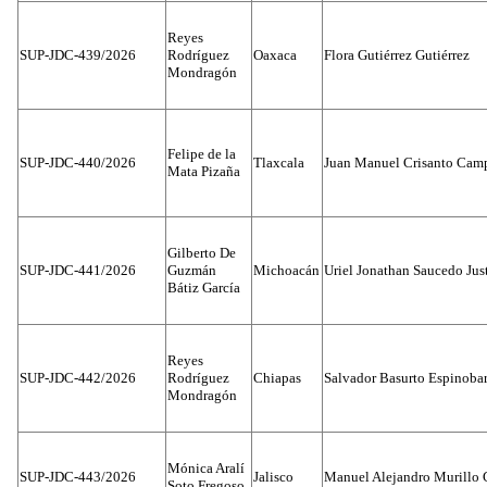
Reyes
SUP-JDC-439/2026
Rodríguez
Oaxaca
Flora Gutiérrez Gutiérrez
Mondragón
Felipe de la
SUP-JDC-440/2026
Tlaxcala
Juan Manuel Crisanto Cam
Mata Pizaña
Gilberto De
SUP-JDC-441/2026
Guzmán
Michoacán
Uriel Jonathan Saucedo Jus
Bátiz García
Reyes
SUP-JDC-442/2026
Rodríguez
Chiapas
Salvador Basurto Espinobar
Mondragón
Mónica Aralí
SUP-JDC-443/2026
Jalisco
Manuel Alejandro Murillo G
Soto Fregoso