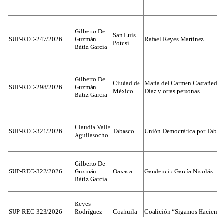
Gilberto De
San Luis
SUP-REC-247/2026
Guzmán
Rafael Reyes Martínez
Potosí
Bátiz García
Gilberto De
Ciudad de
María del Carmen Castañed
SUP-REC-298/2026
Guzmán
México
Díaz y otras personas
Bátiz García
Claudia Valle
SUP-REC-321/2026
Tabasco
Unión Democrática por Tab
Aguilasocho
Gilberto De
SUP-REC-322/2026
Guzmán
Oaxaca
Gaudencio García Nicolás
Bátiz García
Reyes
SUP-REC-323/2026
Rodríguez
Coahuila
Coalición “Sigamos Hacien