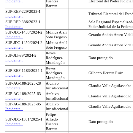
Incidente...
Fuentes
Electoral del Poder Judicial
Barrera
SUP-REP-229/2023-1
Tribunal Electoral del Est
Incidente...
SUP-REP-386/2023-1
Sala Regional Especializada
Incidente...
Poder Judicial de la Federa
SUP-JDC-1450/2024-2
Mónica Aralí
Gerardo Andrés Arceo Vidal
Incidente...
Soto Fregoso
SUP-JDC-1450/2024-2
Mónica Aralí
Gerardo Andrés Arceo Vidal
Incidente...
Soto Fregoso
Reyes
SUP-JLI-39/2024-2
Rodríguez
Dato protegido
Incidente...
Mondragón
Reyes
SUP-REP-1183/2024-1
Rodríguez
Gilberto Herrera Ruiz
Incidente...
Mondragón
SUP-AG-189/2025-28
Archivo
Claudia Valle Aguilasocho
Incidente...
Jurisdiccional
SUP-AG-189/2025-63
Archivo
Claudia Valle Aguilasocho
Incidente...
Jurisdiccional
SUP-AG-189/2025-85
Archivo
Claudia Valle Aguilasocho
Incidente...
Jurisdiccional
Felipe
SUP-JDC-1301/2025-1
Alfredo
Dato protegido
Incidente...
Fuentes
Barrera