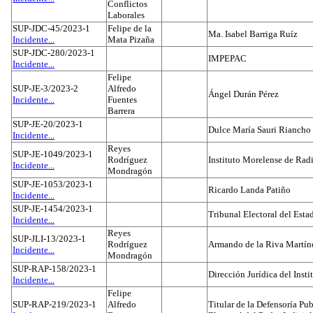
Conflictos
Laborales
SUP-JDC-45/2023-1
Felipe de la
Ma. Isabel Barriga Ruíz
Incidente...
Mata Pizaña
SUP-JDC-280/2023-1
IMPEPAC
Incidente...
Felipe
SUP-JE-3/2023-2
Alfredo
Ángel Durán Pérez
Incidente...
Fuentes
Barrera
SUP-JE-20/2023-1
Dulce María Sauri Riancho
Incidente...
Reyes
SUP-JE-1049/2023-1
Rodríguez
Instituto Morelense de Rad
Incidente...
Mondragón
SUP-JE-1053/2023-1
Ricardo Landa Patiño
Incidente...
SUP-JE-1454/2023-1
Tribunal Electoral del Esta
Incidente...
Reyes
SUP-JLI-13/2023-1
Rodríguez
Armando de la Riva Martín
Incidente...
Mondragón
SUP-RAP-158/2023-1
Dirección Jurídica del Insti
Incidente...
Felipe
SUP-RAP-219/2023-1
Alfredo
Titular de la Defensoría Pub