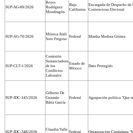
Reyes
Baja
Encargada de Despacho de 
SUP-AG-69/2026
Rodríguez
California
Contencioso Electoral
Mondragón
Mónica Aralí
SUP-AG-70/2026
Federal
Martha Medina Gómez
Soto Fregoso
Comisión
Sustanciadora
Estado de
SUP-CLT-1/2026
de los
Dato Protegido
México
Conflictos
Laborales
Gilberto De
SUP-JDC-345/2026
Guzmán
Federal
Agrupación política "Que s
Bátiz García
Claudia Valle
SUP-JDC-348/2026
Federal
Organización Ciudadana "M