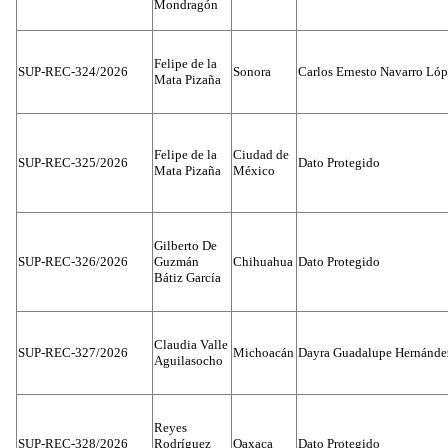
Mondragón
Felipe de la
SUP-REC-324/2026
Sonora
Carlos Ernesto Navarro Ló
Mata Pizaña
Felipe de la
Ciudad de
SUP-REC-325/2026
Dato Protegido
Mata Pizaña
México
Gilberto De
SUP-REC-326/2026
Guzmán
Chihuahua
Dato Protegido
Bátiz García
Claudia Valle
SUP-REC-327/2026
Michoacán
Dayra Guadalupe Hernánde
Aguilasocho
Reyes
SUP-REC-328/2026
Rodríguez
Oaxaca
Dato Protegido