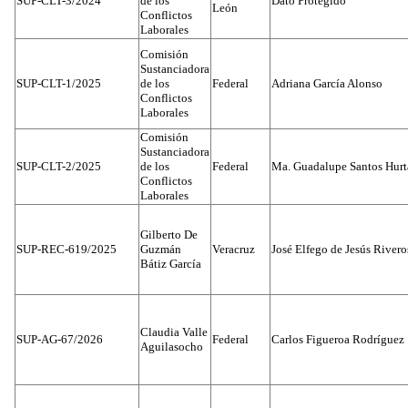
SUP-CLT-3/2024
de los
Dato Protegido
León
Conflictos
Laborales
Comisión
Sustanciadora
SUP-CLT-1/2025
de los
Federal
Adriana García Alonso
Conflictos
Laborales
Comisión
Sustanciadora
SUP-CLT-2/2025
de los
Federal
Ma. Guadalupe Santos Hur
Conflictos
Laborales
Gilberto De
SUP-REC-619/2025
Guzmán
Veracruz
José Elfego de Jesús River
Bátiz García
Claudia Valle
SUP-AG-67/2026
Federal
Carlos Figueroa Rodríguez
Aguilasocho