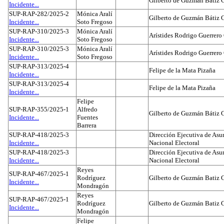
Gilberto de Guzmán Bátiz 
Incidente...
SUP-RAP-282/2025-2
Mónica Aralí
Gilberto de Guzmán Bátiz 
Incidente...
Soto Fregoso
SUP-RAP-310/2025-3
Mónica Aralí
Arístides Rodrigo Guerrero
Incidente...
Soto Fregoso
SUP-RAP-310/2025-3
Mónica Aralí
Arístides Rodrigo Guerrero
Incidente...
Soto Fregoso
SUP-RAP-313/2025-4
Felipe de la Mata Pizaña
Incidente...
SUP-RAP-313/2025-4
Felipe de la Mata Pizaña
Incidente...
Felipe
SUP-RAP-355/2025-1
Alfredo
Gilberto de Guzmán Bátiz 
Incidente...
Fuentes
Barrera
SUP-RAP-418/2025-3
Dirección Ejecutiva de Asun
Incidente...
Nacional Electoral
SUP-RAP-418/2025-3
Dirección Ejecutiva de Asun
Incidente...
Nacional Electoral
Reyes
SUP-RAP-467/2025-1
Rodríguez
Gilberto de Guzmán Batiz 
Incidente...
Mondragón
Reyes
SUP-RAP-467/2025-1
Rodríguez
Gilberto de Guzmán Batiz 
Incidente...
Mondragón
Felipe