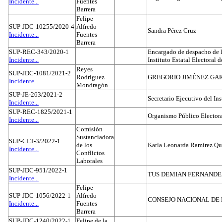
Incidente...
Fuentes
Barrera
Felipe
SUP-JDC-10255/2020-4
Alfredo
Sandra Pérez Cruz
Incidente...
Fuentes
Barrera
SUP-REC-343/2020-1
Encargado de despacho de la
Incidente...
Instituto Estatal Electoral 
Reyes
SUP-JDC-1081/2021-2
Rodríguez
GREGORIO JIMÉNEZ GA
Incidente...
Mondragón
SUP-JE-263/2021-2
Secretario Ejecutivo del Ins
Incidente...
SUP-REC-1825/2021-1
Organismo Público Electora
Incidente...
Comisión
Sustanciadora
SUP-CLT-3/2022-1
de los
Karla Leonarda Ramírez Qu
Incidente...
Conflictos
Laborales
SUP-JDC-951/2022-1
TUS DEMIAN FERNAND
Incidente...
Felipe
SUP-JDC-1056/2022-1
Alfredo
CONSEJO NACIONAL DE L
Incidente...
Fuentes
Barrera
SUP-JDC-1240/2022-1
Felipe de la