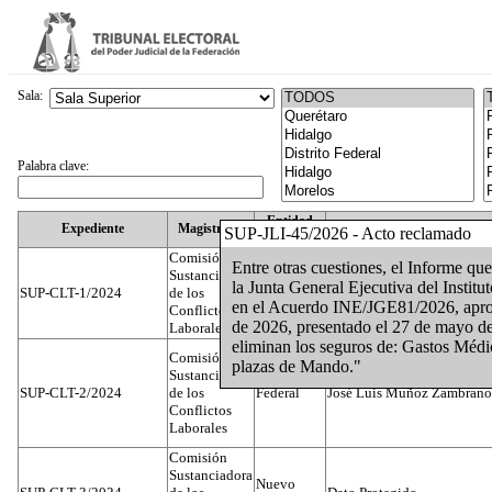
Sala:
Palabra clave:
Entidad
Expediente
Magistrado
SUP-JLI-45/2026 - Acto reclamado
Federativa
Comisión
Entre otras cuestiones, el Informe qu
Sustanciadora
la Junta General Ejecutiva del Instit
SUP-CLT-1/2024
de los
Federal
Juan José Serrato Velasco
en el Acuerdo INE/JGE81/2026, aproba
Conflictos
de 2026, presentado el 27 de mayo de 
Laborales
eliminan los seguros de: Gastos Méd
Comisión
plazas de Mando."
Sustanciadora
SUP-CLT-2/2024
de los
Federal
José Luis Muñoz Zambrano
Conflictos
Laborales
Comisión
Sustanciadora
Nuevo