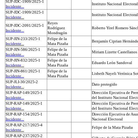
SUP-JDC-1909/2025-1
Instituto Nacional Electoral
Incidente...
SUP-JDC-1909/2025-1
Instituto Nacional Electoral
Incidente...
Reyes
SUP-JDC-2091/2025-1
Rodríguez
Roberto Yirel Romero Sánc
Incidente...
Mondragón
SUP-JIN-233/2025-1
Felipe de la
Benjamín Ciprian Hernánd
Incidente...
Mata Pizaña
SUP-JIN-586/2025-1
Felipe de la
Miriam Lizette Castellanos
Incidente...
Mata Pizaña
SUP-JIN-832/2025-1
Felipe de la
Eduardo León Sandoval
Incidente...
Mata Pizaña
SUP-JIN-861/2025-1
Felipe de la
Lisbeth Nayeli Verónica So
Incidente...
Mata Pizaña
SUP-JLI-30/2025-2
Dato protegido
Incidente...
SUP-RAP-149/2025-1
Dirección Ejecutiva de Prer
Incidente...
del Instituto Nacional Elect
SUP-RAP-149/2025-1
Dirección Ejecutiva de Prer
Incidente...
del Instituto Nacional Elect
SUP-RAP-154/2025-1
Dirección Ejecutiva de Asun
Incidente...
Nacional Electoral
SUP-RAP-217/2025-4
Felipe de la Mata Pizaña
Incidente...
SUP-RAP-237/2025-2