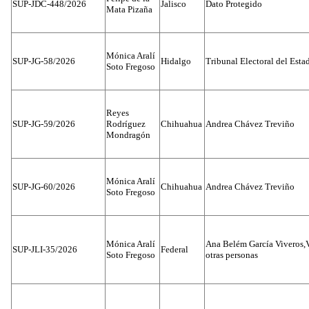
SUP-JDC-448/2026
Jalisco
Dato Protegido
Mata Pizaña
Mónica Aralí
SUP-JG-58/2026
Hidalgo
Tribunal Electoral del Esta
Soto Fregoso
Reyes
SUP-JG-59/2026
Rodríguez
Chihuahua
Andrea Chávez Treviño
Mondragón
Mónica Aralí
SUP-JG-60/2026
Chihuahua
Andrea Chávez Treviño
Soto Fregoso
Mónica Aralí
Ana Belém García Viveros,
SUP-JLI-35/2026
Federal
Soto Fregoso
otras personas