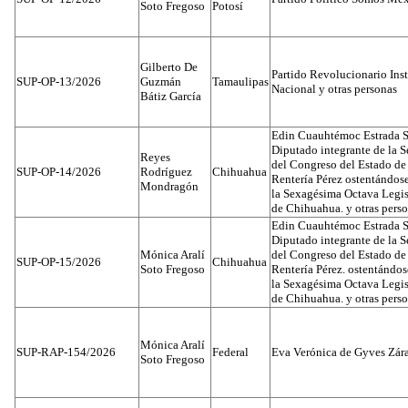
Soto Fregoso
Potosí
Gilberto De
Partido Revolucionario Inst
SUP-OP-13/2026
Guzmán
Tamaulipas
Nacional y otras personas
Bátiz García
Edin Cuauhtémoc Estrada S
Diputado integrante de la 
Reyes
del Congreso del Estado d
SUP-OP-14/2026
Rodríguez
Chihuahua
Rentería Pérez ostentándos
Mondragón
la Sexagésima Octava Legis
de Chihuahua. y otras pers
Edin Cuauhtémoc Estrada S
Diputado integrante de la 
Mónica Aralí
del Congreso del Estado d
SUP-OP-15/2026
Chihuahua
Soto Fregoso
Rentería Pérez. ostentándo
la Sexagésima Octava Legis
de Chihuahua. y otras pers
Mónica Aralí
SUP-RAP-154/2026
Federal
Eva Verónica de Gyves Zár
Soto Fregoso