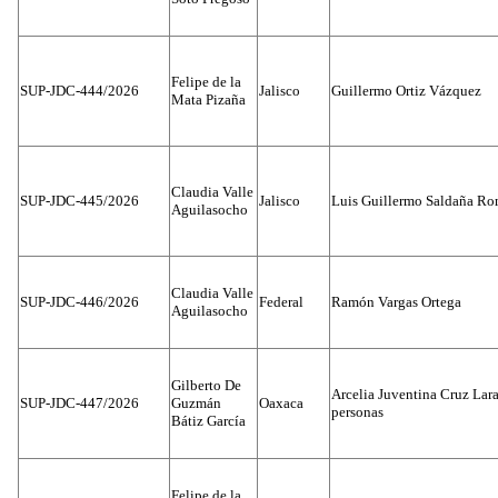
Felipe de la
SUP-JDC-444/2026
Jalisco
Guillermo Ortiz Vázquez
Mata Pizaña
Claudia Valle
SUP-JDC-445/2026
Jalisco
Luis Guillermo Saldaña Ro
Aguilasocho
Claudia Valle
SUP-JDC-446/2026
Federal
Ramón Vargas Ortega
Aguilasocho
Gilberto De
Arcelia Juventina Cruz Lara
SUP-JDC-447/2026
Guzmán
Oaxaca
personas
Bátiz García
Felipe de la