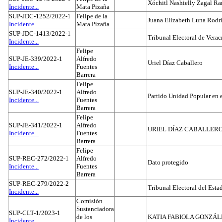
Xóchitl Nashielly Zagal Ra
Incidente...
Mata Pizaña
SUP-JDC-1252/2022-1
Felipe de la
Juana Elizabeth Luna Rodr
Incidente...
Mata Pizaña
SUP-JDC-1413/2022-1
Tribunal Electoral de Verac
Incidente...
Felipe
SUP-JE-339/2022-1
Alfredo
Uriel Díaz Caballero
Incidente...
Fuentes
Barrera
Felipe
SUP-JE-340/2022-1
Alfredo
Partido Unidad Popular en 
Incidente...
Fuentes
Barrera
Felipe
SUP-JE-341/2022-1
Alfredo
URIEL DÍAZ CABALLER
Incidente...
Fuentes
Barrera
Felipe
SUP-REC-272/2022-1
Alfredo
Dato protegido
Incidente...
Fuentes
Barrera
SUP-REC-279/2022-2
Tribunal Electoral del Est
Incidente...
Comisión
Sustanciadora
SUP-CLT-1/2023-1
de los
KATIA FABIOLA GONZÁL
Incidente...