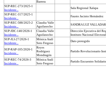
Barrera
SUP-REC-273/2025-1
Sala Regional Xalapa
Incidente...
SUP-REC-317/2025-1
Fausto Jacinto Hernández
Incidente...
SUP-REC-588/2025-2
Claudia Valle
SANDRA LUZ VALLADAR
Incidente...
Aguilasocho
SUP-JDC-140/2026-1
Claudia Valle
Dirección Ejecutiva del Reg
Incidente...
Aguilasocho
Instituto Nacional Electoral
SUP-JLI-27/2026-1
Mónica Aralí
Dato protegido
Incidente...
Soto Fregoso
Reyes
SUP-RAP-105/2026-1
Rodríguez
Partido Revolucionario Inst
Incidente...
Mondragón
SUP-REC-74/2026-3
Mónica Aralí
Partido Encuentro Solidario
Incidente...
Soto Fregoso