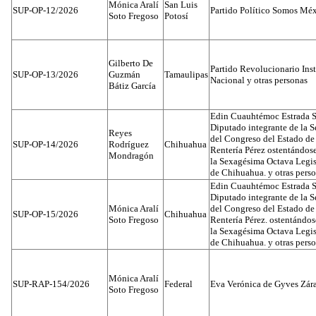
Mónica Aralí
San Luis
SUP-OP-12/2026
Partido Político Somos Méx
Soto Fregoso
Potosí
Gilberto De
Partido Revolucionario Inst
SUP-OP-13/2026
Guzmán
Tamaulipas
Nacional y otras personas
Bátiz García
Edin Cuauhtémoc Estrada S
Diputado integrante de la 
Reyes
del Congreso del Estado d
SUP-OP-14/2026
Rodríguez
Chihuahua
Rentería Pérez ostentándos
Mondragón
la Sexagésima Octava Legis
de Chihuahua. y otras pers
Edin Cuauhtémoc Estrada S
Diputado integrante de la 
Mónica Aralí
del Congreso del Estado d
SUP-OP-15/2026
Chihuahua
Soto Fregoso
Rentería Pérez. ostentándo
la Sexagésima Octava Legis
de Chihuahua. y otras pers
Mónica Aralí
SUP-RAP-154/2026
Federal
Eva Verónica de Gyves Zár
Soto Fregoso