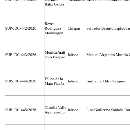
Bátiz García
Reyes
SUP-JDC-442/2026
Rodríguez
Chiapas
Salvador Basurto Espinobar
Mondragón
Mónica Aralí
SUP-JDC-443/2026
Jalisco
Manuel Alejandro Murillo G
Soto Fregoso
Felipe de la
SUP-JDC-444/2026
Jalisco
Guillermo Ortiz Vázquez
Mata Pizaña
Claudia Valle
SUP-JDC-445/2026
Jalisco
Luis Guillermo Saldaña Ro
Aguilasocho