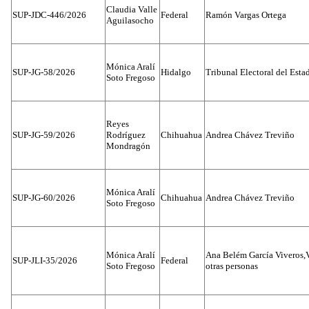
Claudia Valle
SUP-JDC-446/2026
Federal
Ramón Vargas Ortega
Aguilasocho
Mónica Aralí
SUP-JG-58/2026
Hidalgo
Tribunal Electoral del Esta
Soto Fregoso
Reyes
SUP-JG-59/2026
Rodríguez
Chihuahua
Andrea Chávez Treviño
Mondragón
Mónica Aralí
SUP-JG-60/2026
Chihuahua
Andrea Chávez Treviño
Soto Fregoso
Mónica Aralí
Ana Belém García Viveros,
SUP-JLI-35/2026
Federal
Soto Fregoso
otras personas