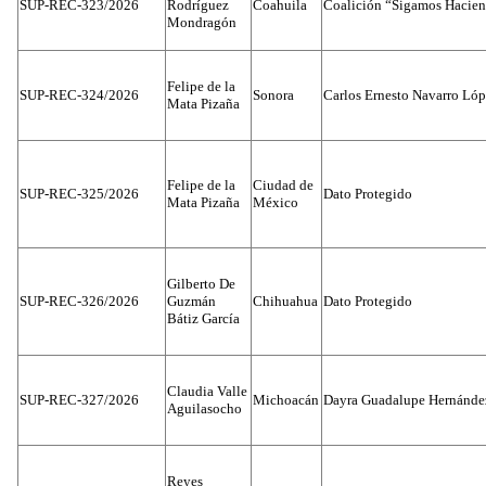
SUP-REC-323/2026
Rodríguez
Coahuila
Coalición “Sigamos Hacien
Mondragón
Felipe de la
SUP-REC-324/2026
Sonora
Carlos Ernesto Navarro Ló
Mata Pizaña
Felipe de la
Ciudad de
SUP-REC-325/2026
Dato Protegido
Mata Pizaña
México
Gilberto De
SUP-REC-326/2026
Guzmán
Chihuahua
Dato Protegido
Bátiz García
Claudia Valle
SUP-REC-327/2026
Michoacán
Dayra Guadalupe Hernánde
Aguilasocho
Reyes