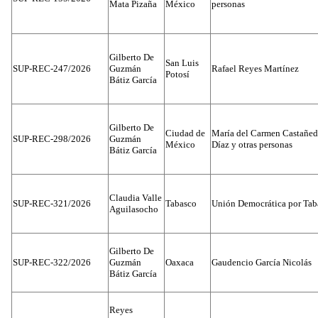
Mata Pizaña
México
personas
Gilberto De
San Luis
SUP-REC-247/2026
Guzmán
Rafael Reyes Martínez
Potosí
Bátiz García
Gilberto De
Ciudad de
María del Carmen Castañed
SUP-REC-298/2026
Guzmán
México
Díaz y otras personas
Bátiz García
Claudia Valle
SUP-REC-321/2026
Tabasco
Unión Democrática por Tab
Aguilasocho
Gilberto De
SUP-REC-322/2026
Guzmán
Oaxaca
Gaudencio García Nicolás
Bátiz García
Reyes