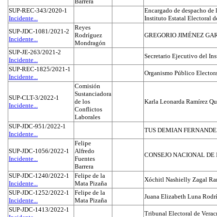
Barrera
SUP-REC-343/2020-1
Encargado de despacho de la
Incidente...
Instituto Estatal Electoral 
Reyes
SUP-JDC-1081/2021-2
Rodríguez
GREGORIO JIMÉNEZ GA
Incidente...
Mondragón
SUP-JE-263/2021-2
Secretario Ejecutivo del Ins
Incidente...
SUP-REC-1825/2021-1
Organismo Público Electora
Incidente...
Comisión
Sustanciadora
SUP-CLT-3/2022-1
de los
Karla Leonarda Ramírez Qu
Incidente...
Conflictos
Laborales
SUP-JDC-951/2022-1
TUS DEMIAN FERNAND
Incidente...
Felipe
SUP-JDC-1056/2022-1
Alfredo
CONSEJO NACIONAL DE L
Incidente...
Fuentes
Barrera
SUP-JDC-1240/2022-1
Felipe de la
Xóchitl Nashielly Zagal Ra
Incidente...
Mata Pizaña
SUP-JDC-1252/2022-1
Felipe de la
Juana Elizabeth Luna Rodr
Incidente...
Mata Pizaña
SUP-JDC-1413/2022-1
Tribunal Electoral de Verac