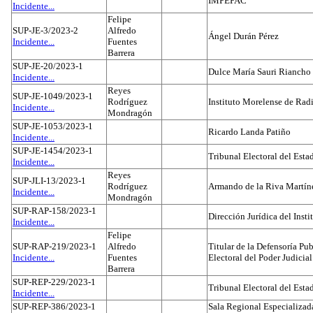
IMPEPAC
Incidente...
Felipe
SUP-JE-3/2023-2
Alfredo
Ángel Durán Pérez
Incidente...
Fuentes
Barrera
SUP-JE-20/2023-1
Dulce María Sauri Riancho
Incidente...
Reyes
SUP-JE-1049/2023-1
Rodríguez
Instituto Morelense de Rad
Incidente...
Mondragón
SUP-JE-1053/2023-1
Ricardo Landa Patiño
Incidente...
SUP-JE-1454/2023-1
Tribunal Electoral del Esta
Incidente...
Reyes
SUP-JLI-13/2023-1
Rodríguez
Armando de la Riva Martín
Incidente...
Mondragón
SUP-RAP-158/2023-1
Dirección Jurídica del Insti
Incidente...
Felipe
SUP-RAP-219/2023-1
Alfredo
Titular de la Defensoría Pub
Incidente...
Fuentes
Electoral del Poder Judicial
Barrera
SUP-REP-229/2023-1
Tribunal Electoral del Est
Incidente...
SUP-REP-386/2023-1
Sala Regional Especializada