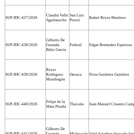
Claudia Valle
San Luis
SUP-JDC-437/2026
Rafael Reyes Martínez
Aguilasocho
Potosí
Gilberto De
SUP-JDC-438/2026
Guzmán
Federal
Edgar Bermudez Espinoza
Bátiz García
Reyes
SUP-JDC-439/2026
Rodríguez
Oaxaca
Flora Gutiérrez Gutiérrez
Mondragón
Felipe de la
SUP-JDC-440/2026
Tlaxcala
Juan Manuel Crisanto Cam
Mata Pizaña
Gilberto De
SUP-JDC-441/2026
Guzmán
Michoacán
Uriel Jonathan Saucedo Jus