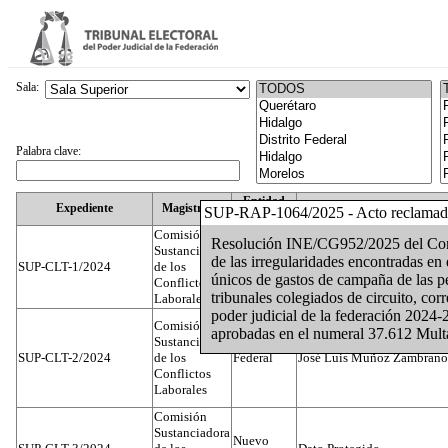
Sala:
Palabra clave:
Entidad
Expediente
Magistrado
SUP-RAP-1064/2025 - Acto reclama
Federativa
Comisión
Resolución INE/CG952/2025 del Conse
Sustanciadora
de las irregularidades encontradas en
SUP-CLT-1/2024
de los
Federal
Juan José Serrato Velasco
únicos de gastos de campaña de las pe
Conflictos
tribunales colegiados de circuito, cor
Laborales
poder judicial de la federación 2024-
Comisión
aprobadas en el numeral 37.612 Mult
Sustanciadora
SUP-CLT-2/2024
de los
Federal
José Luis Muñoz Zambrano
Conflictos
Laborales
Comisión
Sustanciadora
Nuevo