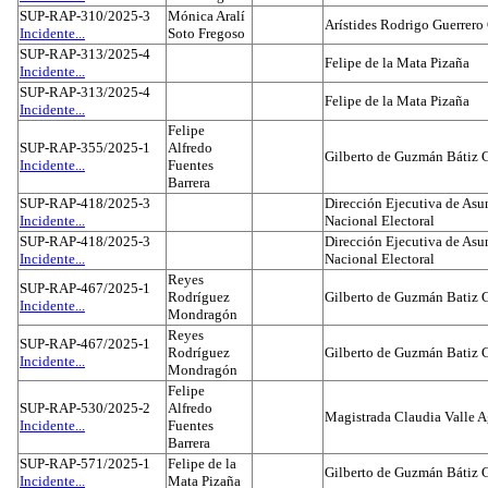
SUP-RAP-310/2025-3
Mónica Aralí
Arístides Rodrigo Guerrero
Incidente...
Soto Fregoso
SUP-RAP-313/2025-4
Felipe de la Mata Pizaña
Incidente...
SUP-RAP-313/2025-4
Felipe de la Mata Pizaña
Incidente...
Felipe
SUP-RAP-355/2025-1
Alfredo
Gilberto de Guzmán Bátiz 
Incidente...
Fuentes
Barrera
SUP-RAP-418/2025-3
Dirección Ejecutiva de Asun
Incidente...
Nacional Electoral
SUP-RAP-418/2025-3
Dirección Ejecutiva de Asun
Incidente...
Nacional Electoral
Reyes
SUP-RAP-467/2025-1
Rodríguez
Gilberto de Guzmán Batiz 
Incidente...
Mondragón
Reyes
SUP-RAP-467/2025-1
Rodríguez
Gilberto de Guzmán Batiz 
Incidente...
Mondragón
Felipe
SUP-RAP-530/2025-2
Alfredo
Magistrada Claudia Valle 
Incidente...
Fuentes
Barrera
SUP-RAP-571/2025-1
Felipe de la
Gilberto de Guzmán Bátiz 
Incidente...
Mata Pizaña