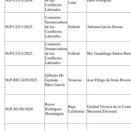
SUP-CLT-3/2024
de los
Dato Protegido
León
Conflictos
Laborales
Comisión
Sustanciadora
SUP-CLT-1/2025
de los
Federal
Adriana García Alonso
Conflictos
Laborales
Comisión
Sustanciadora
SUP-CLT-2/2025
de los
Federal
Ma. Guadalupe Santos Hur
Conflictos
Laborales
Gilberto De
SUP-REC-619/2025
Guzmán
Veracruz
José Elfego de Jesús River
Bátiz García
Reyes
Baja
Unidad Técnica de lo Conten
SUP-AG-66/2026
Rodríguez
California
Nacional Electoral
Mondragón