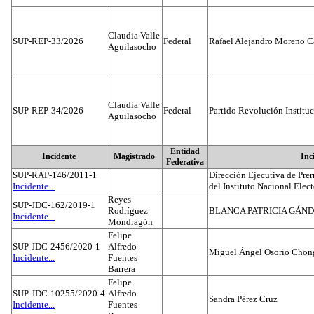
Claudia Valle
SUP-REP-33/2026
Federal
Rafael Alejandro Moreno C
Aguilasocho
Claudia Valle
SUP-REP-34/2026
Federal
Partido Revolución Institu
Aguilasocho
Entidad
Incidente
Magistrado
Inc
Federativa
SUP-RAP-146/2011-1
Dirección Ejecutiva de Prer
Incidente...
del Instituto Nacional Elect
Reyes
SUP-JDC-162/2019-1
Rodríguez
BLANCA PATRICIA GÁN
Incidente...
Mondragón
Felipe
SUP-JDC-2456/2020-1
Alfredo
Miguel Ángel Osorio Chong
Incidente...
Fuentes
Barrera
Felipe
SUP-JDC-10255/2020-4
Alfredo
Sandra Pérez Cruz
Incidente...
Fuentes