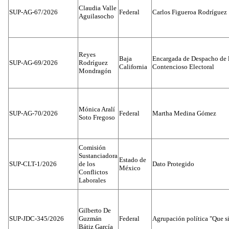
Claudia Valle
SUP-AG-67/2026
Federal
Carlos Figueroa Rodríguez
Aguilasocho
Reyes
Baja
Encargada de Despacho de 
SUP-AG-69/2026
Rodríguez
California
Contencioso Electoral
Mondragón
Mónica Aralí
SUP-AG-70/2026
Federal
Martha Medina Gómez
Soto Fregoso
Comisión
Sustanciadora
Estado de
SUP-CLT-1/2026
de los
Dato Protegido
México
Conflictos
Laborales
Gilberto De
SUP-JDC-345/2026
Guzmán
Federal
Agrupación política "Que s
Bátiz García