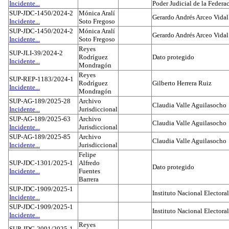
Incidente...
Poder Judicial de la Federa
SUP-JDC-1450/2024-2
Mónica Aralí
Gerardo Andrés Arceo Vidal
Incidente...
Soto Fregoso
SUP-JDC-1450/2024-2
Mónica Aralí
Gerardo Andrés Arceo Vidal
Incidente...
Soto Fregoso
Reyes
SUP-JLI-39/2024-2
Rodríguez
Dato protegido
Incidente...
Mondragón
Reyes
SUP-REP-1183/2024-1
Rodríguez
Gilberto Herrera Ruiz
Incidente...
Mondragón
SUP-AG-189/2025-28
Archivo
Claudia Valle Aguilasocho
Incidente...
Jurisdiccional
SUP-AG-189/2025-63
Archivo
Claudia Valle Aguilasocho
Incidente...
Jurisdiccional
SUP-AG-189/2025-85
Archivo
Claudia Valle Aguilasocho
Incidente...
Jurisdiccional
Felipe
SUP-JDC-1301/2025-1
Alfredo
Dato protegido
Incidente...
Fuentes
Barrera
SUP-JDC-1909/2025-1
Instituto Nacional Electoral
Incidente...
SUP-JDC-1909/2025-1
Instituto Nacional Electoral
Incidente...
Reyes
SUP-JDC-2091/2025-1