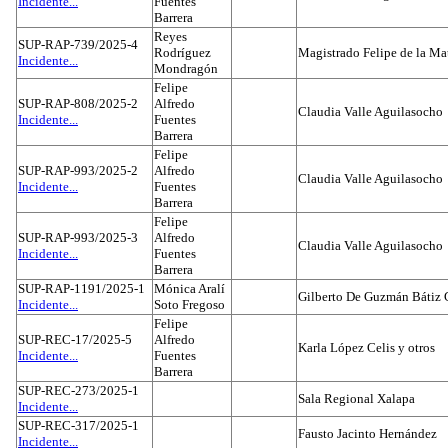
Incidente...
Fuentes
Barrera
Reyes
SUP-RAP-739/2025-4
Rodríguez
Magistrado Felipe de la Ma
Incidente...
Mondragón
Felipe
SUP-RAP-808/2025-2
Alfredo
Claudia Valle Aguilasocho
Incidente...
Fuentes
Barrera
Felipe
SUP-RAP-993/2025-2
Alfredo
Claudia Valle Aguilasocho
Incidente...
Fuentes
Barrera
Felipe
SUP-RAP-993/2025-3
Alfredo
Claudia Valle Aguilasocho
Incidente...
Fuentes
Barrera
SUP-RAP-1191/2025-1
Mónica Aralí
Gilberto De Guzmán Bátiz 
Incidente...
Soto Fregoso
Felipe
SUP-REC-17/2025-5
Alfredo
Karla López Celis y otros
Incidente...
Fuentes
Barrera
SUP-REC-273/2025-1
Sala Regional Xalapa
Incidente...
SUP-REC-317/2025-1
Fausto Jacinto Hernández
Incidente...