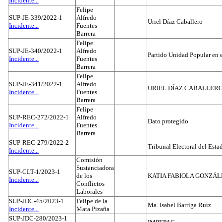
Incidente...
Felipe
SUP-JE-339/2022-1
Alfredo
Uriel Díaz Caballero
Incidente...
Fuentes
Barrera
Felipe
SUP-JE-340/2022-1
Alfredo
Partido Unidad Popular en 
Incidente...
Fuentes
Barrera
Felipe
SUP-JE-341/2022-1
Alfredo
URIEL DÍAZ CABALLER
Incidente...
Fuentes
Barrera
Felipe
SUP-REC-272/2022-1
Alfredo
Dato protegido
Incidente...
Fuentes
Barrera
SUP-REC-279/2022-2
Tribunal Electoral del Est
Incidente...
Comisión
Sustanciadora
SUP-CLT-1/2023-1
de los
KATIA FABIOLA GONZÁL
Incidente...
Conflictos
Laborales
SUP-JDC-45/2023-1
Felipe de la
Ma. Isabel Barriga Ruíz
Incidente...
Mata Pizaña
SUP-JDC-280/2023-1