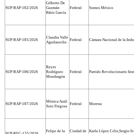
Gilberto De
SUP-RAP-182/2026
Guzmán
Federal
Somos México
Bátiz García
Claudia Valle
SUP-RAP-185/2026
Federal
Cámara Nacional de la Indus
Aguilasocho
Reyes
SUP-RAP-186/2026
Rodríguez
Federal
Partido Revolucionario Inst
Mondragón
Mónica Aralí
SUP-RAP-187/2026
Federal
Morena
Soto Fregoso
Felipe de la
Ciudad de
Karla López Celis,Sergio I
SUP-REC-155/2026