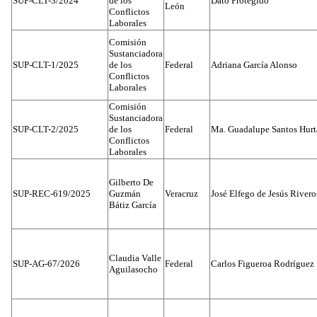
SUP-CLT-3/2024
de los
Dato Protegido
León
Conflictos
Laborales
Comisión
Sustanciadora
SUP-CLT-1/2025
de los
Federal
Adriana García Alonso
Conflictos
Laborales
Comisión
Sustanciadora
SUP-CLT-2/2025
de los
Federal
Ma. Guadalupe Santos Hur
Conflictos
Laborales
Gilberto De
SUP-REC-619/2025
Guzmán
Veracruz
José Elfego de Jesús River
Bátiz García
Claudia Valle
SUP-AG-67/2026
Federal
Carlos Figueroa Rodríguez
Aguilasocho