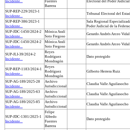
Incidente...
Fuentes
Electoral del Poder Judicial
Barrera
SUP-REP-229/2023-1
Tribunal Electoral del Est
Incidente...
SUP-REP-386/2023-1
Sala Regional Especializada
Incidente...
Poder Judicial de la Federa
SUP-JDC-1450/2024-2
Mónica Aralí
Gerardo Andrés Arceo Vidal
Incidente...
Soto Fregoso
SUP-JDC-1450/2024-2
Mónica Aralí
Gerardo Andrés Arceo Vidal
Incidente...
Soto Fregoso
Reyes
SUP-JLI-39/2024-2
Rodríguez
Dato protegido
Incidente...
Mondragón
Reyes
SUP-REP-1183/2024-1
Rodríguez
Gilberto Herrera Ruiz
Incidente...
Mondragón
SUP-AG-189/2025-28
Archivo
Claudia Valle Aguilasocho
Incidente...
Jurisdiccional
SUP-AG-189/2025-63
Archivo
Claudia Valle Aguilasocho
Incidente...
Jurisdiccional
SUP-AG-189/2025-85
Archivo
Claudia Valle Aguilasocho
Incidente...
Jurisdiccional
Felipe
SUP-JDC-1301/2025-1
Alfredo
Dato protegido
Incidente...
Fuentes
Barrera