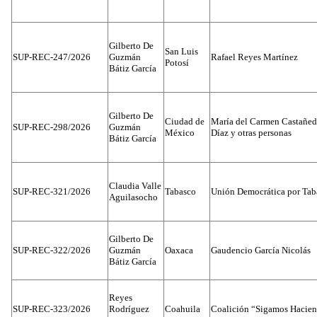
Gilberto De
San Luis
SUP-REC-247/2026
Guzmán
Rafael Reyes Martínez
Potosí
Bátiz García
Gilberto De
Ciudad de
María del Carmen Castañed
SUP-REC-298/2026
Guzmán
México
Díaz y otras personas
Bátiz García
Claudia Valle
SUP-REC-321/2026
Tabasco
Unión Democrática por Tab
Aguilasocho
Gilberto De
SUP-REC-322/2026
Guzmán
Oaxaca
Gaudencio García Nicolás
Bátiz García
Reyes
SUP-REC-323/2026
Rodríguez
Coahuila
Coalición “Sigamos Hacien