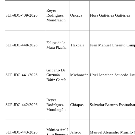
Reyes
SUP-JDC-439/2026
Rodríguez
Oaxaca
Flora Gutiérrez Gutiérrez
Mondragón
Felipe de la
SUP-JDC-440/2026
Tlaxcala
Juan Manuel Crisanto Cam
Mata Pizaña
Gilberto De
SUP-JDC-441/2026
Guzmán
Michoacán
Uriel Jonathan Saucedo Jus
Bátiz García
Reyes
SUP-JDC-442/2026
Rodríguez
Chiapas
Salvador Basurto Espinobar
Mondragón
Mónica Aralí
SUP-JDC-443/2026
Jalisco
Manuel Alejandro Murillo G
Soto Fregoso