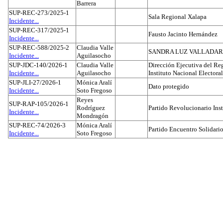
Barrera
SUP-REC-273/2025-1
Sala Regional Xalapa
Incidente...
SUP-REC-317/2025-1
Fausto Jacinto Hernández
Incidente...
SUP-REC-588/2025-2
Claudia Valle
SANDRA LUZ VALLADAR
Incidente...
Aguilasocho
SUP-JDC-140/2026-1
Claudia Valle
Dirección Ejecutiva del Reg
Incidente...
Aguilasocho
Instituto Nacional Electoral
SUP-JLI-27/2026-1
Mónica Aralí
Dato protegido
Incidente...
Soto Fregoso
Reyes
SUP-RAP-105/2026-1
Rodríguez
Partido Revolucionario Inst
Incidente...
Mondragón
SUP-REC-74/2026-3
Mónica Aralí
Partido Encuentro Solidario
Incidente...
Soto Fregoso