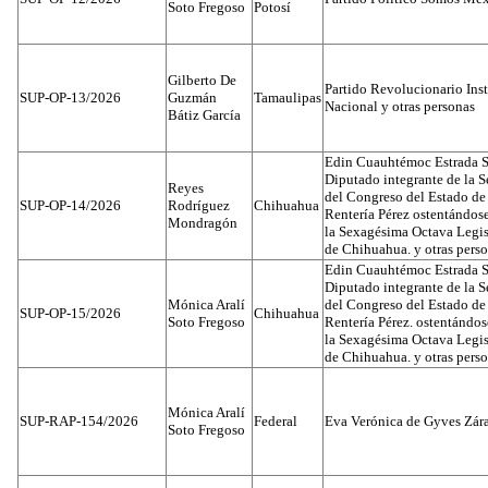
Soto Fregoso
Potosí
Gilberto De
Partido Revolucionario Inst
SUP-OP-13/2026
Guzmán
Tamaulipas
Nacional y otras personas
Bátiz García
Edin Cuauhtémoc Estrada S
Diputado integrante de la 
Reyes
del Congreso del Estado d
SUP-OP-14/2026
Rodríguez
Chihuahua
Rentería Pérez ostentándos
Mondragón
la Sexagésima Octava Legis
de Chihuahua. y otras pers
Edin Cuauhtémoc Estrada S
Diputado integrante de la 
Mónica Aralí
del Congreso del Estado d
SUP-OP-15/2026
Chihuahua
Soto Fregoso
Rentería Pérez. ostentándo
la Sexagésima Octava Legis
de Chihuahua. y otras pers
Mónica Aralí
SUP-RAP-154/2026
Federal
Eva Verónica de Gyves Zár
Soto Fregoso