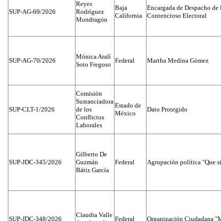
Reyes
Baja
Encargada de Despacho de 
SUP-AG-69/2026
Rodríguez
California
Contencioso Electoral
Mondragón
Mónica Aralí
SUP-AG-70/2026
Federal
Martha Medina Gómez
Soto Fregoso
Comisión
Sustanciadora
Estado de
SUP-CLT-1/2026
de los
Dato Protegido
México
Conflictos
Laborales
Gilberto De
SUP-JDC-345/2026
Guzmán
Federal
Agrupación política "Que s
Bátiz García
Claudia Valle
SUP-JDC-348/2026
Federal
Organización Ciudadana "M