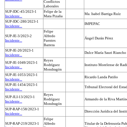
Conflictos
Laborales
SUP-JDC-45/2023-1
Felipe de la
Ma. Isabel Barriga Ruíz
Incidente...
Mata Pizaña
SUP-JDC-280/2023-1
IMPEPAC
Incidente...
Felipe
SUP-JE-3/2023-2
Alfredo
Ángel Durán Pérez
Incidente...
Fuentes
Barrera
SUP-JE-20/2023-1
Dulce María Sauri Riancho
Incidente...
Reyes
SUP-JE-1049/2023-1
Rodríguez
Instituto Morelense de Rad
Incidente...
Mondragón
SUP-JE-1053/2023-1
Ricardo Landa Patiño
Incidente...
SUP-JE-1454/2023-1
Tribunal Electoral del Esta
Incidente...
Reyes
SUP-JLI-13/2023-1
Rodríguez
Armando de la Riva Martín
Incidente...
Mondragón
SUP-RAP-158/2023-1
Dirección Jurídica del Insti
Incidente...
Felipe
SUP-RAP-219/2023-1
Alfredo
Titular de la Defensoría Pub