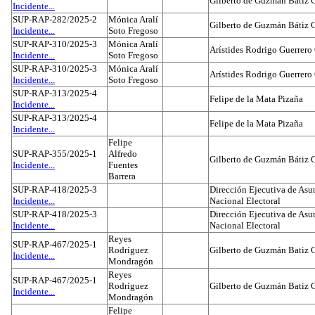
Gilberto de Guzmán Bátiz 
Incidente...
SUP-RAP-282/2025-2
Mónica Aralí
Gilberto de Guzmán Bátiz 
Incidente...
Soto Fregoso
SUP-RAP-310/2025-3
Mónica Aralí
Arístides Rodrigo Guerrero
Incidente...
Soto Fregoso
SUP-RAP-310/2025-3
Mónica Aralí
Arístides Rodrigo Guerrero
Incidente...
Soto Fregoso
SUP-RAP-313/2025-4
Felipe de la Mata Pizaña
Incidente...
SUP-RAP-313/2025-4
Felipe de la Mata Pizaña
Incidente...
Felipe
SUP-RAP-355/2025-1
Alfredo
Gilberto de Guzmán Bátiz 
Incidente...
Fuentes
Barrera
SUP-RAP-418/2025-3
Dirección Ejecutiva de Asun
Incidente...
Nacional Electoral
SUP-RAP-418/2025-3
Dirección Ejecutiva de Asun
Incidente...
Nacional Electoral
Reyes
SUP-RAP-467/2025-1
Rodríguez
Gilberto de Guzmán Batiz 
Incidente...
Mondragón
Reyes
SUP-RAP-467/2025-1
Rodríguez
Gilberto de Guzmán Batiz 
Incidente...
Mondragón
Felipe