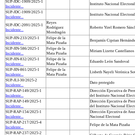
SUP-JDC-1909/2025-1
Instituto Nacional Electoral
Incidente...
SUP-JDC-1909/2025-1
Instituto Nacional Electoral
Incidente...
Reyes
SUP-JDC-2091/2025-1
Rodríguez
Roberto Yirel Romero Sánc
Incidente...
Mondragón
SUP-JIN-233/2025-1
Felipe de la
Benjamín Ciprian Hernánd
Incidente...
Mata Pizaña
SUP-JIN-586/2025-1
Felipe de la
Miriam Lizette Castellanos
Incidente...
Mata Pizaña
SUP-JIN-832/2025-1
Felipe de la
Eduardo León Sandoval
Incidente...
Mata Pizaña
SUP-JIN-861/2025-1
Felipe de la
Lisbeth Nayeli Verónica So
Incidente...
Mata Pizaña
SUP-JLI-30/2025-2
Dato protegido
Incidente...
SUP-RAP-149/2025-1
Dirección Ejecutiva de Prer
Incidente...
del Instituto Nacional Elect
SUP-RAP-149/2025-1
Dirección Ejecutiva de Prer
Incidente...
del Instituto Nacional Elect
SUP-RAP-154/2025-1
Dirección Ejecutiva de Asun
Incidente...
Nacional Electoral
SUP-RAP-217/2025-4
Felipe de la Mata Pizaña
Incidente...
SUP-RAP-237/2025-2