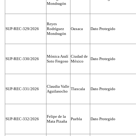
Mondragón
Reyes
SUP-REC-329/2026
Rodríguez
Oaxaca
Dato Protegido
Mondragón
Mónica Aralí
Ciudad de
SUP-REC-330/2026
Dato Protegido
Soto Fregoso
México
Claudia Valle
SUP-REC-331/2026
Tlaxcala
Dato Protegido
Aguilasocho
Felipe de la
SUP-REC-332/2026
Puebla
Dato Protegido
Mata Pizaña