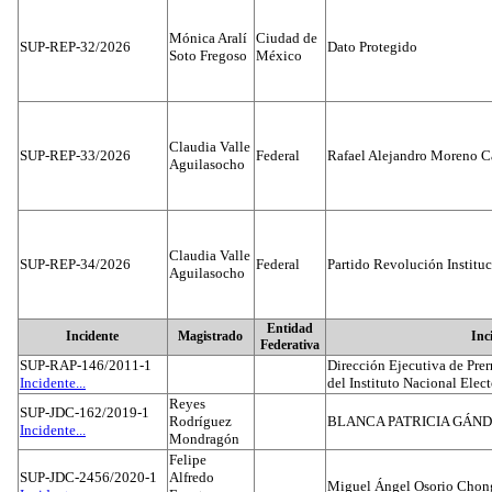
Mónica Aralí
Ciudad de
SUP-REP-32/2026
Dato Protegido
Soto Fregoso
México
Claudia Valle
SUP-REP-33/2026
Federal
Rafael Alejandro Moreno C
Aguilasocho
Claudia Valle
SUP-REP-34/2026
Federal
Partido Revolución Institu
Aguilasocho
Entidad
Incidente
Magistrado
Inc
Federativa
SUP-RAP-146/2011-1
Dirección Ejecutiva de Prer
Incidente...
del Instituto Nacional Elect
Reyes
SUP-JDC-162/2019-1
Rodríguez
BLANCA PATRICIA GÁN
Incidente...
Mondragón
Felipe
SUP-JDC-2456/2020-1
Alfredo
Miguel Ángel Osorio Chong