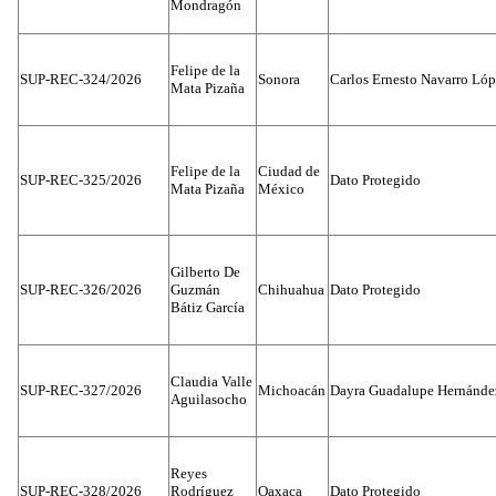
Mondragón
Felipe de la
SUP-REC-324/2026
Sonora
Carlos Ernesto Navarro Ló
Mata Pizaña
Felipe de la
Ciudad de
SUP-REC-325/2026
Dato Protegido
Mata Pizaña
México
Gilberto De
SUP-REC-326/2026
Guzmán
Chihuahua
Dato Protegido
Bátiz García
Claudia Valle
SUP-REC-327/2026
Michoacán
Dayra Guadalupe Hernánde
Aguilasocho
Reyes
SUP-REC-328/2026
Rodríguez
Oaxaca
Dato Protegido