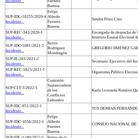
Incidente...
Fuentes
Barrera
Felipe
SUP-JDC-10255/2020-4
Alfredo
Sandra Pérez Cruz
Incidente...
Fuentes
Barrera
SUP-REC-343/2020-1
Encargado de despacho de la
Incidente...
Instituto Estatal Electoral 
Reyes
SUP-JDC-1081/2021-2
Rodríguez
GREGORIO JIMÉNEZ GA
Incidente...
Mondragón
SUP-JE-263/2021-2
Secretario Ejecutivo del Ins
Incidente...
SUP-REC-1825/2021-1
Organismo Público Electora
Incidente...
Comisión
Sustanciadora
SUP-CLT-3/2022-1
de los
Karla Leonarda Ramírez Qu
Incidente...
Conflictos
Laborales
SUP-JDC-951/2022-1
TUS DEMIAN FERNAND
Incidente...
Felipe
SUP-JDC-1056/2022-1
Alfredo
CONSEJO NACIONAL DE L
Incidente...
Fuentes
Barrera
SUP-JDC-1240/2022-1
Felipe de la