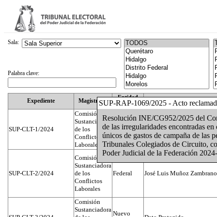
Sala:
Palabra clave:
Entidad
Expediente
Magistrado
SUP-RAP-1069/2025 - Acto reclama
Federativa
Comisión
Resolución INE/CG952/2025 del Conse
Sustanciadora
de las irregularidades encontradas en
SUP-CLT-1/2024
de los
Federal
Juan José Serrato Velasco
únicos de gastos de campaña de las pe
Conflictos
Tribunales Colegiados de Circuito, co
Laborales
Poder Judicial de la Federación 2024
Comisión
Sustanciadora
SUP-CLT-2/2024
de los
Federal
José Luis Muñoz Zambrano
Conflictos
Laborales
Comisión
Sustanciadora
Nuevo