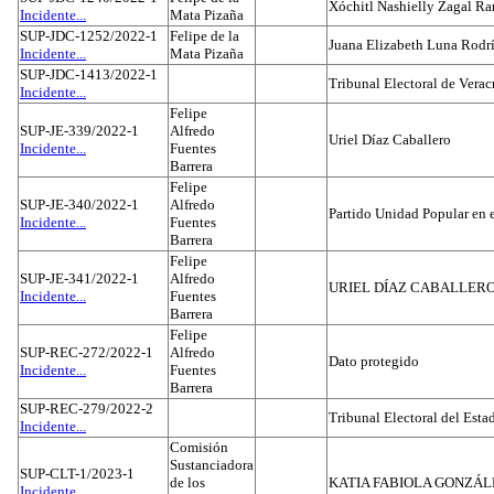
Xóchitl Nashielly Zagal Ra
Incidente...
Mata Pizaña
SUP-JDC-1252/2022-1
Felipe de la
Juana Elizabeth Luna Rodr
Incidente...
Mata Pizaña
SUP-JDC-1413/2022-1
Tribunal Electoral de Verac
Incidente...
Felipe
SUP-JE-339/2022-1
Alfredo
Uriel Díaz Caballero
Incidente...
Fuentes
Barrera
Felipe
SUP-JE-340/2022-1
Alfredo
Partido Unidad Popular en 
Incidente...
Fuentes
Barrera
Felipe
SUP-JE-341/2022-1
Alfredo
URIEL DÍAZ CABALLER
Incidente...
Fuentes
Barrera
Felipe
SUP-REC-272/2022-1
Alfredo
Dato protegido
Incidente...
Fuentes
Barrera
SUP-REC-279/2022-2
Tribunal Electoral del Est
Incidente...
Comisión
Sustanciadora
SUP-CLT-1/2023-1
de los
KATIA FABIOLA GONZÁL
Incidente...