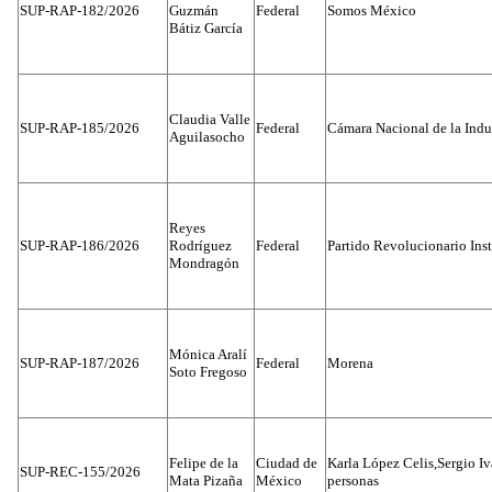
SUP-RAP-182/2026
Guzmán
Federal
Somos México
Bátiz García
Claudia Valle
SUP-RAP-185/2026
Federal
Cámara Nacional de la Indus
Aguilasocho
Reyes
SUP-RAP-186/2026
Rodríguez
Federal
Partido Revolucionario Inst
Mondragón
Mónica Aralí
SUP-RAP-187/2026
Federal
Morena
Soto Fregoso
Felipe de la
Ciudad de
Karla López Celis,Sergio I
SUP-REC-155/2026
Mata Pizaña
México
personas