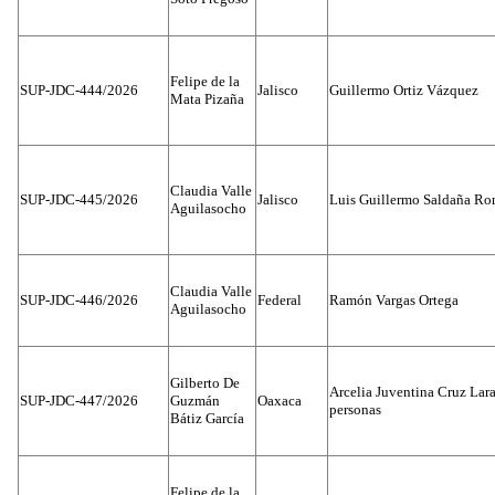
Felipe de la
SUP-JDC-444/2026
Jalisco
Guillermo Ortiz Vázquez
Mata Pizaña
Claudia Valle
SUP-JDC-445/2026
Jalisco
Luis Guillermo Saldaña Ro
Aguilasocho
Claudia Valle
SUP-JDC-446/2026
Federal
Ramón Vargas Ortega
Aguilasocho
Gilberto De
Arcelia Juventina Cruz Lara
SUP-JDC-447/2026
Guzmán
Oaxaca
personas
Bátiz García
Felipe de la