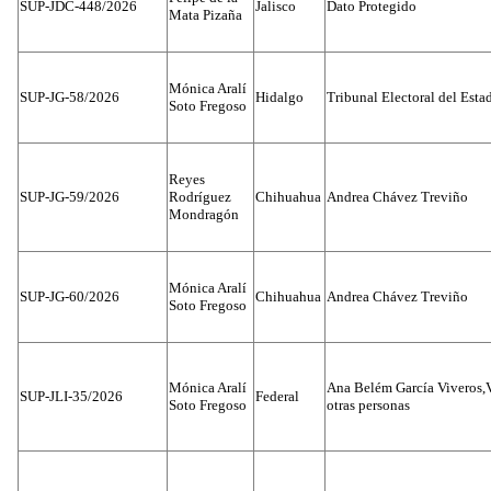
SUP-JDC-448/2026
Jalisco
Dato Protegido
Mata Pizaña
Mónica Aralí
SUP-JG-58/2026
Hidalgo
Tribunal Electoral del Esta
Soto Fregoso
Reyes
SUP-JG-59/2026
Rodríguez
Chihuahua
Andrea Chávez Treviño
Mondragón
Mónica Aralí
SUP-JG-60/2026
Chihuahua
Andrea Chávez Treviño
Soto Fregoso
Mónica Aralí
Ana Belém García Viveros,
SUP-JLI-35/2026
Federal
Soto Fregoso
otras personas