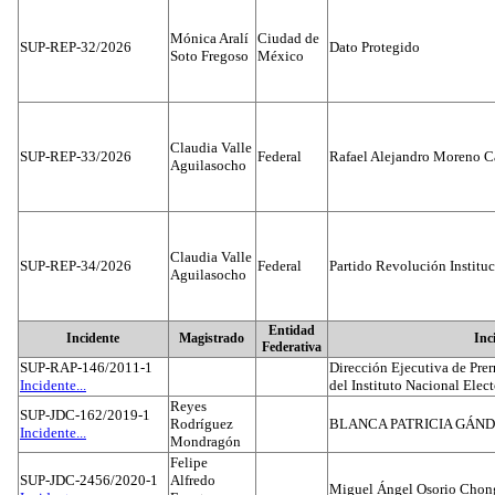
Mónica Aralí
Ciudad de
SUP-REP-32/2026
Dato Protegido
Soto Fregoso
México
Claudia Valle
SUP-REP-33/2026
Federal
Rafael Alejandro Moreno C
Aguilasocho
Claudia Valle
SUP-REP-34/2026
Federal
Partido Revolución Institu
Aguilasocho
Entidad
Incidente
Magistrado
Inc
Federativa
SUP-RAP-146/2011-1
Dirección Ejecutiva de Prer
Incidente...
del Instituto Nacional Elect
Reyes
SUP-JDC-162/2019-1
Rodríguez
BLANCA PATRICIA GÁN
Incidente...
Mondragón
Felipe
SUP-JDC-2456/2020-1
Alfredo
Miguel Ángel Osorio Chong