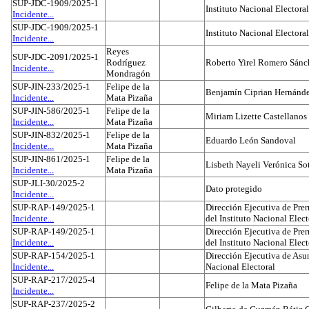
SUP-JDC-1909/2025-1
Instituto Nacional Electoral
Incidente...
SUP-JDC-1909/2025-1
Instituto Nacional Electoral
Incidente...
Reyes
SUP-JDC-2091/2025-1
Rodríguez
Roberto Yirel Romero Sánc
Incidente...
Mondragón
SUP-JIN-233/2025-1
Felipe de la
Benjamín Ciprian Hernánd
Incidente...
Mata Pizaña
SUP-JIN-586/2025-1
Felipe de la
Miriam Lizette Castellanos
Incidente...
Mata Pizaña
SUP-JIN-832/2025-1
Felipe de la
Eduardo León Sandoval
Incidente...
Mata Pizaña
SUP-JIN-861/2025-1
Felipe de la
Lisbeth Nayeli Verónica So
Incidente...
Mata Pizaña
SUP-JLI-30/2025-2
Dato protegido
Incidente...
SUP-RAP-149/2025-1
Dirección Ejecutiva de Prer
Incidente...
del Instituto Nacional Elect
SUP-RAP-149/2025-1
Dirección Ejecutiva de Prer
Incidente...
del Instituto Nacional Elect
SUP-RAP-154/2025-1
Dirección Ejecutiva de Asun
Incidente...
Nacional Electoral
SUP-RAP-217/2025-4
Felipe de la Mata Pizaña
Incidente...
SUP-RAP-237/2025-2