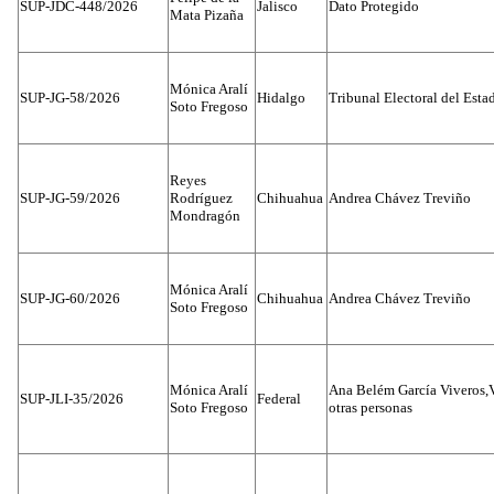
SUP-JDC-448/2026
Jalisco
Dato Protegido
Mata Pizaña
Mónica Aralí
SUP-JG-58/2026
Hidalgo
Tribunal Electoral del Esta
Soto Fregoso
Reyes
SUP-JG-59/2026
Rodríguez
Chihuahua
Andrea Chávez Treviño
Mondragón
Mónica Aralí
SUP-JG-60/2026
Chihuahua
Andrea Chávez Treviño
Soto Fregoso
Mónica Aralí
Ana Belém García Viveros,
SUP-JLI-35/2026
Federal
Soto Fregoso
otras personas