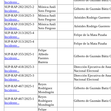
Gilberto de Guzmán Bátiz 
Incidente...
SUP-RAP-282/2025-2
Mónica Aralí
Gilberto de Guzmán Bátiz 
Incidente...
Soto Fregoso
SUP-RAP-310/2025-3
Mónica Aralí
Arístides Rodrigo Guerrero
Incidente...
Soto Fregoso
SUP-RAP-310/2025-3
Mónica Aralí
Arístides Rodrigo Guerrero
Incidente...
Soto Fregoso
SUP-RAP-313/2025-4
Felipe de la Mata Pizaña
Incidente...
SUP-RAP-313/2025-4
Felipe de la Mata Pizaña
Incidente...
Felipe
SUP-RAP-355/2025-1
Alfredo
Gilberto de Guzmán Bátiz 
Incidente...
Fuentes
Barrera
SUP-RAP-418/2025-3
Dirección Ejecutiva de Asun
Incidente...
Nacional Electoral
SUP-RAP-418/2025-3
Dirección Ejecutiva de Asun
Incidente...
Nacional Electoral
Reyes
SUP-RAP-467/2025-1
Rodríguez
Gilberto de Guzmán Batiz 
Incidente...
Mondragón
Reyes
SUP-RAP-467/2025-1
Rodríguez
Gilberto de Guzmán Batiz 
Incidente...
Mondragón
Felipe