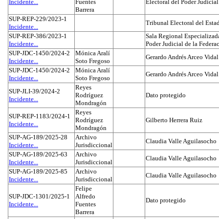
Incidente...
Fuentes
Electoral del Poder Judicial
Barrera
SUP-REP-229/2023-1
Tribunal Electoral del Est
Incidente...
SUP-REP-386/2023-1
Sala Regional Especializada
Incidente...
Poder Judicial de la Federa
SUP-JDC-1450/2024-2
Mónica Aralí
Gerardo Andrés Arceo Vidal
Incidente...
Soto Fregoso
SUP-JDC-1450/2024-2
Mónica Aralí
Gerardo Andrés Arceo Vidal
Incidente...
Soto Fregoso
Reyes
SUP-JLI-39/2024-2
Rodríguez
Dato protegido
Incidente...
Mondragón
Reyes
SUP-REP-1183/2024-1
Rodríguez
Gilberto Herrera Ruiz
Incidente...
Mondragón
SUP-AG-189/2025-28
Archivo
Claudia Valle Aguilasocho
Incidente...
Jurisdiccional
SUP-AG-189/2025-63
Archivo
Claudia Valle Aguilasocho
Incidente...
Jurisdiccional
SUP-AG-189/2025-85
Archivo
Claudia Valle Aguilasocho
Incidente...
Jurisdiccional
Felipe
SUP-JDC-1301/2025-1
Alfredo
Dato protegido
Incidente...
Fuentes
Barrera