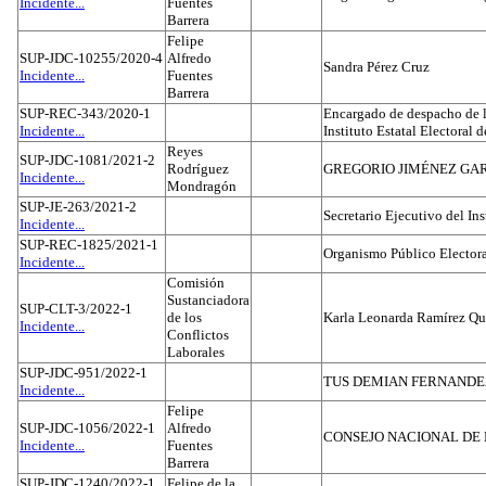
Incidente...
Fuentes
Barrera
Felipe
SUP-JDC-10255/2020-4
Alfredo
Sandra Pérez Cruz
Incidente...
Fuentes
Barrera
SUP-REC-343/2020-1
Encargado de despacho de la
Incidente...
Instituto Estatal Electoral 
Reyes
SUP-JDC-1081/2021-2
Rodríguez
GREGORIO JIMÉNEZ GA
Incidente...
Mondragón
SUP-JE-263/2021-2
Secretario Ejecutivo del Ins
Incidente...
SUP-REC-1825/2021-1
Organismo Público Electora
Incidente...
Comisión
Sustanciadora
SUP-CLT-3/2022-1
de los
Karla Leonarda Ramírez Qu
Incidente...
Conflictos
Laborales
SUP-JDC-951/2022-1
TUS DEMIAN FERNAND
Incidente...
Felipe
SUP-JDC-1056/2022-1
Alfredo
CONSEJO NACIONAL DE L
Incidente...
Fuentes
Barrera
SUP-JDC-1240/2022-1
Felipe de la