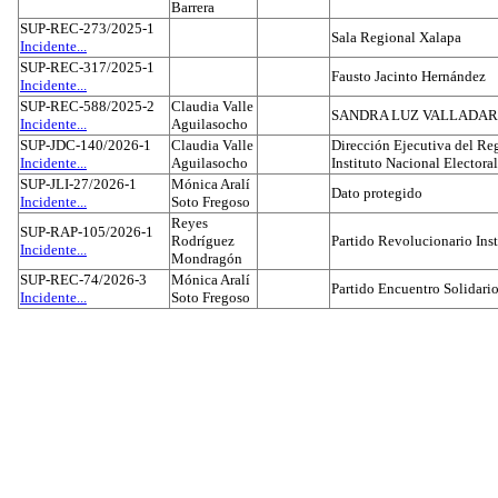
Barrera
SUP-REC-273/2025-1
Sala Regional Xalapa
Incidente...
SUP-REC-317/2025-1
Fausto Jacinto Hernández
Incidente...
SUP-REC-588/2025-2
Claudia Valle
SANDRA LUZ VALLADAR
Incidente...
Aguilasocho
SUP-JDC-140/2026-1
Claudia Valle
Dirección Ejecutiva del Reg
Incidente...
Aguilasocho
Instituto Nacional Electoral
SUP-JLI-27/2026-1
Mónica Aralí
Dato protegido
Incidente...
Soto Fregoso
Reyes
SUP-RAP-105/2026-1
Rodríguez
Partido Revolucionario Inst
Incidente...
Mondragón
SUP-REC-74/2026-3
Mónica Aralí
Partido Encuentro Solidario
Incidente...
Soto Fregoso