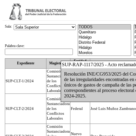
Sala:
Palabra clave:
Entidad
Expediente
Magistrado
SUP-RAP-1117/2025 - Acto reclamad
Federativa
Comisión
Resolución INE/CG953/2025 del Conse
Sustanciadora
de las irregularidades encontradas en
SUP-CLT-1/2024
de los
Federal
Juan José Serrato Velasco
únicos de gastos de campaña de las pe
Conflictos
correspondientes al proceso electoral 
Laborales
2024-2025.
Comisión
Sustanciadora
SUP-CLT-2/2024
de los
Federal
José Luis Muñoz Zambrano
Conflictos
Laborales
Comisión
Sustanciadora
Nuevo