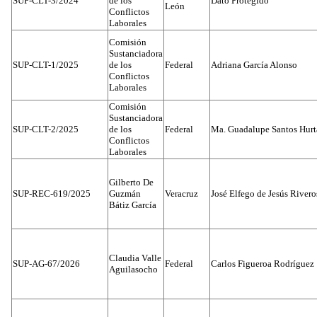
SUP-CLT-3/2024
de los
Dato Protegido
León
Conflictos
Laborales
Comisión
Sustanciadora
SUP-CLT-1/2025
de los
Federal
Adriana García Alonso
Conflictos
Laborales
Comisión
Sustanciadora
SUP-CLT-2/2025
de los
Federal
Ma. Guadalupe Santos Hur
Conflictos
Laborales
Gilberto De
SUP-REC-619/2025
Guzmán
Veracruz
José Elfego de Jesús River
Bátiz García
Claudia Valle
SUP-AG-67/2026
Federal
Carlos Figueroa Rodríguez
Aguilasocho