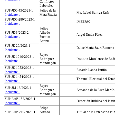
Conflictos
Laborales
SUP-JDC-45/2023-1
Felipe de la
Ma. Isabel Barriga Ruíz
Incidente...
Mata Pizaña
SUP-JDC-280/2023-1
IMPEPAC
Incidente...
Felipe
SUP-JE-3/2023-2
Alfredo
Ángel Durán Pérez
Incidente...
Fuentes
Barrera
SUP-JE-20/2023-1
Dulce María Sauri Riancho
Incidente...
Reyes
SUP-JE-1049/2023-1
Rodríguez
Instituto Morelense de Rad
Incidente...
Mondragón
SUP-JE-1053/2023-1
Ricardo Landa Patiño
Incidente...
SUP-JE-1454/2023-1
Tribunal Electoral del Esta
Incidente...
Reyes
SUP-JLI-13/2023-1
Rodríguez
Armando de la Riva Martín
Incidente...
Mondragón
SUP-RAP-158/2023-1
Dirección Jurídica del Insti
Incidente...
Felipe
SUP-RAP-219/2023-1
Alfredo
Titular de la Defensoría Pub