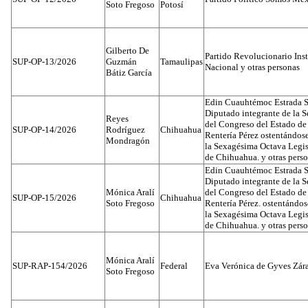
Soto Fregoso
Potosí
Gilberto De
Partido Revolucionario Inst
SUP-OP-13/2026
Guzmán
Tamaulipas
Nacional y otras personas
Bátiz García
Edin Cuauhtémoc Estrada S
Diputado integrante de la 
Reyes
del Congreso del Estado d
SUP-OP-14/2026
Rodríguez
Chihuahua
Rentería Pérez ostentándos
Mondragón
la Sexagésima Octava Legis
de Chihuahua. y otras pers
Edin Cuauhtémoc Estrada S
Diputado integrante de la 
Mónica Aralí
del Congreso del Estado d
SUP-OP-15/2026
Chihuahua
Soto Fregoso
Rentería Pérez. ostentándo
la Sexagésima Octava Legis
de Chihuahua. y otras pers
Mónica Aralí
SUP-RAP-154/2026
Federal
Eva Verónica de Gyves Zár
Soto Fregoso