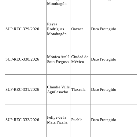
Mondragón
Reyes
SUP-REC-329/2026
Rodríguez
Oaxaca
Dato Protegido
Mondragón
Mónica Aralí
Ciudad de
SUP-REC-330/2026
Dato Protegido
Soto Fregoso
México
Claudia Valle
SUP-REC-331/2026
Tlaxcala
Dato Protegido
Aguilasocho
Felipe de la
SUP-REC-332/2026
Puebla
Dato Protegido
Mata Pizaña