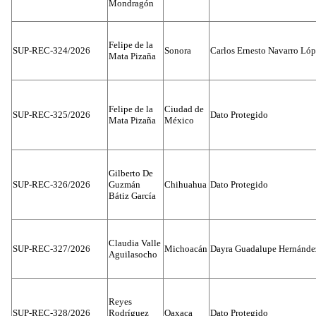
Mondragón
Felipe de la
SUP-REC-324/2026
Sonora
Carlos Ernesto Navarro Ló
Mata Pizaña
Felipe de la
Ciudad de
SUP-REC-325/2026
Dato Protegido
Mata Pizaña
México
Gilberto De
SUP-REC-326/2026
Guzmán
Chihuahua
Dato Protegido
Bátiz García
Claudia Valle
SUP-REC-327/2026
Michoacán
Dayra Guadalupe Hernánde
Aguilasocho
Reyes
SUP-REC-328/2026
Rodríguez
Oaxaca
Dato Protegido