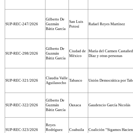
Gilberto De
San Luis
SUP-REC-247/2026
Guzmán
Rafael Reyes Martínez
Potosí
Bátiz García
Gilberto De
Ciudad de
María del Carmen Castañed
SUP-REC-298/2026
Guzmán
México
Díaz y otras personas
Bátiz García
Claudia Valle
SUP-REC-321/2026
Tabasco
Unión Democrática por Tab
Aguilasocho
Gilberto De
SUP-REC-322/2026
Guzmán
Oaxaca
Gaudencio García Nicolás
Bátiz García
Reyes
SUP-REC-323/2026
Rodríguez
Coahuila
Coalición “Sigamos Hacien