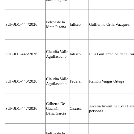
Felipe de la
SUP-JDC-444/2026
Jalisco
Guillermo Ortiz Vázquez
Mata Pizaña
Claudia Valle
SUP-JDC-445/2026
Jalisco
Luis Guillermo Saldaña Ro
Aguilasocho
Claudia Valle
SUP-JDC-446/2026
Federal
Ramón Vargas Ortega
Aguilasocho
Gilberto De
Arcelia Juventina Cruz Lara
SUP-JDC-447/2026
Guzmán
Oaxaca
personas
Bátiz García
Felipe de la