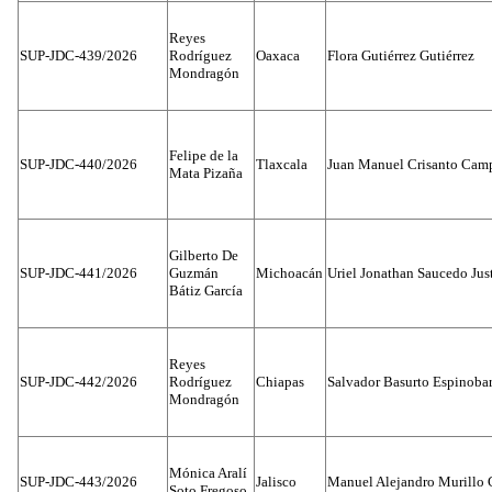
Reyes
SUP-JDC-439/2026
Rodríguez
Oaxaca
Flora Gutiérrez Gutiérrez
Mondragón
Felipe de la
SUP-JDC-440/2026
Tlaxcala
Juan Manuel Crisanto Cam
Mata Pizaña
Gilberto De
SUP-JDC-441/2026
Guzmán
Michoacán
Uriel Jonathan Saucedo Jus
Bátiz García
Reyes
SUP-JDC-442/2026
Rodríguez
Chiapas
Salvador Basurto Espinobar
Mondragón
Mónica Aralí
SUP-JDC-443/2026
Jalisco
Manuel Alejandro Murillo G
Soto Fregoso