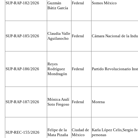
SUP-RAP-182/2026
Guzmán
Federal
Somos México
Bátiz García
Claudia Valle
SUP-RAP-185/2026
Federal
Cámara Nacional de la Indus
Aguilasocho
Reyes
SUP-RAP-186/2026
Rodríguez
Federal
Partido Revolucionario Inst
Mondragón
Mónica Aralí
SUP-RAP-187/2026
Federal
Morena
Soto Fregoso
Felipe de la
Ciudad de
Karla López Celis,Sergio I
SUP-REC-155/2026
Mata Pizaña
México
personas