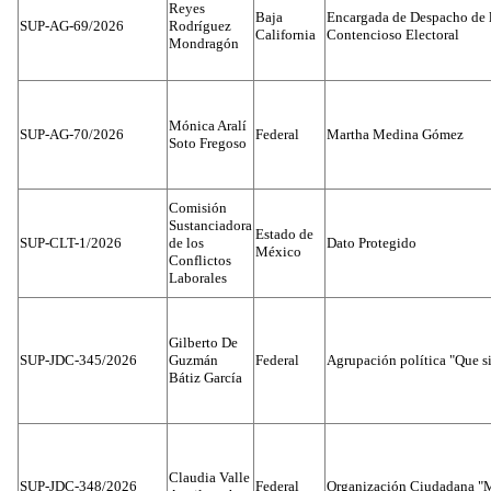
Reyes
Baja
Encargada de Despacho de 
SUP-AG-69/2026
Rodríguez
California
Contencioso Electoral
Mondragón
Mónica Aralí
SUP-AG-70/2026
Federal
Martha Medina Gómez
Soto Fregoso
Comisión
Sustanciadora
Estado de
SUP-CLT-1/2026
de los
Dato Protegido
México
Conflictos
Laborales
Gilberto De
SUP-JDC-345/2026
Guzmán
Federal
Agrupación política "Que s
Bátiz García
Claudia Valle
SUP-JDC-348/2026
Federal
Organización Ciudadana "M