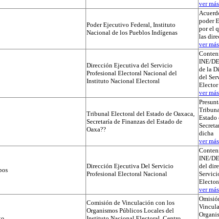
ver más.
Acuerdo
poder E
Poder Ejecutivo Federal, Instituto
por el 
Nacional de los Pueblos Indígenas
las dir
ver más.
Conteni
INE/D
Dirección Ejecutiva del Servicio
de la D
Profesional Electoral Nacional del
del Ser
Instituto Nacional Electoral
Elector
ver más.
Presunt
Tribuna
Tribunal Electoral del Estado de Oaxaca,
Estado 
Secretaría de Finanzas del Estado de
Secreta
Oaxa??
dicha
ver más.
Conteni
INE/D
Dirección Ejecutiva Del Servicio
del dir
pos
Profesional Electoral Nacional
Servici
Elector
ver más.
Omisió
Comisión de Vinculación con los
Vincula
Organismos Públicos Locales del
Organi
to
Instituto Nacional Electoral, Centro