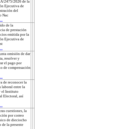
A/2475/2026 de la
ón Ejecutiva de
tración del
to Nac
..
do de la
cia de prestación
icios emitida por la
ón Ejecutiva de
st
..
unta omisión de dar
ta, resolver y
rar el pago por
to de compensación
..
a de reconocer la
 laboral entre la
 el Instituto
l Electoral, así
..
tras cuestiones, la
ación por correo
nico de dieciocho
o de la presente