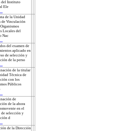
 del Instituto
l Ele
..
ta de la Unidad
 de Vinculación
s Organismos
s Locales del
to Nac
..
ados del examen de
ientos aplicado en
eso de selección y
ción de la perso
..
nación de la titular
nidad Técnica de
ción con los
smos Públicos
s
..
inación de
ción de la ahora
romovente en el
 de selección y
ción d
..
ión de la Dirección