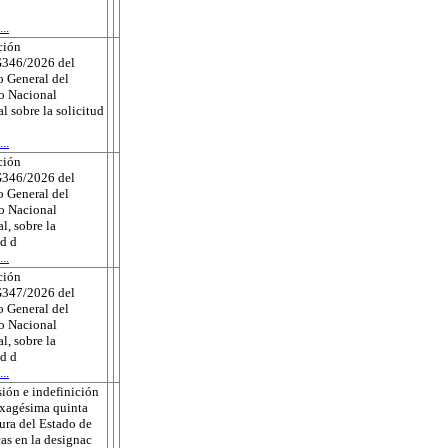
..
ción
346/2026 del
 General del
to Nacional
al sobre la solicitud
..
ción
346/2026 del
 General del
to Nacional
l, sobre la
ud d
..
ción
347/2026 del
 General del
to Nacional
l, sobre la
ud d
..
ión e indefinición
exagésima quinta
tura del Estado de
as en la designac