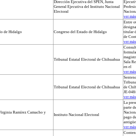
Dirección Ejecutiva del SPEN, Junta
Ejecuti
General Ejecutiva del Instituto Nacional
Profesi
Electoral
Naciona
ver más.
Entre o
designa
do de Hidalgo
Congreso del Estado de Hidalgo
titular
de Cont
ver más.
Consul
formula
magistr
Tribunal Estatal Electoral de Chihuahua
Sala Re
en el
ver más.
Sentenc
Tribuna
Tribunal Estatal Electoral de Chihuahua
de Chih
JE-048/
ver más.
La pres
parte de
Virginia Ramírez Camacho y
Naciona
Instituto Nacional Electoral
pago de
antigü
ver más.
Conteni