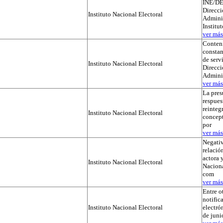
INE/DE
Direcci
Instituto Nacional Electoral
Adminis
Institu
ver más.
Conteni
constan
de serv
Instituto Nacional Electoral
Direcci
Admini
ver más.
La pres
respues
reinteg
Instituto Nacional Electoral
concep
por
ver más.
Negativ
relación
actora y
Instituto Nacional Electoral
Naciona
com
ver más.
Entre o
notific
Instituto Nacional Electoral
electró
de juni