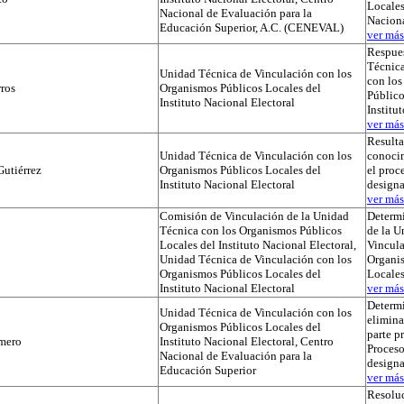
Locales
Nacional de Evaluación para la
Naciona
Educación Superior, A.C. (CENEVAL)
ver más.
Respues
Técnica
Unidad Técnica de Vinculación con los
con lo
ros
Organismos Públicos Locales del
Público
Instituto Nacional Electoral
Institu
ver más.
Result
Unidad Técnica de Vinculación con los
conocim
utiérrez
Organismos Públicos Locales del
el proc
Instituto Nacional Electoral
designa
ver más.
Comisión de Vinculación de la Unidad
Determi
Técnica con los Organismos Públicos
de la U
Locales del Instituto Nacional Electoral,
Vincula
Unidad Técnica de Vinculación con los
Organi
Organismos Públicos Locales del
Locale
Instituto Nacional Electoral
ver más.
Determ
Unidad Técnica de Vinculación con los
elimina
Organismos Públicos Locales del
parte p
mero
Instituto Nacional Electoral, Centro
Proceso
Nacional de Evaluación para la
designa
Educación Superior
ver más.
Resoluc