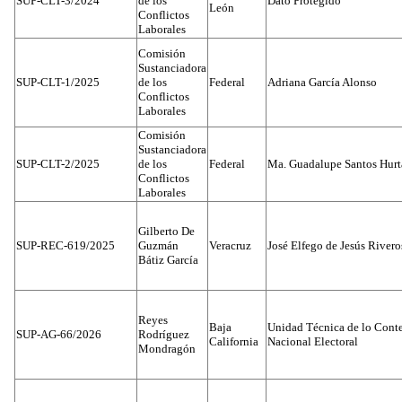
SUP-CLT-3/2024
de los
Dato Protegido
León
Conflictos
Laborales
Comisión
Sustanciadora
SUP-CLT-1/2025
de los
Federal
Adriana García Alonso
Conflictos
Laborales
Comisión
Sustanciadora
SUP-CLT-2/2025
de los
Federal
Ma. Guadalupe Santos Hur
Conflictos
Laborales
Gilberto De
SUP-REC-619/2025
Guzmán
Veracruz
José Elfego de Jesús River
Bátiz García
Reyes
Baja
Unidad Técnica de lo Conten
SUP-AG-66/2026
Rodríguez
California
Nacional Electoral
Mondragón