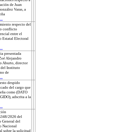
sación de Juan
onzález Varas, a
eña
..
miento respecto del
o conflicto
ncial entre el
o Estatal Electoral
..
ia presentada
Zoé Alejandro
 Aburto, director
 del Instituto
no de
..
esto despido
ficado del cargo que
eña como (DATO
DO), adscrita a la
..
ción
348/2026 del
 General del
to Nacional
al sobre la solicitud