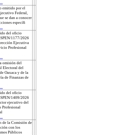
..
 emitido por el
jecutivo Federal,
que se dan a conocer
ecciones específi
..
do del oficio
ESPEN/1177/2026
irección Ejecutiva
vicio Profesional
..
a omisión del
l Electoral del
de Oaxaca y de la
ría de Finanzas de
..
do del oficio
ESPEN/1409/2026
ector ejecutivo del
o Profesional
al
..
n de la Comisión de
ción con los
smos Públicos