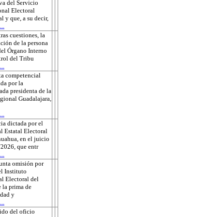
va del Servicio
onal Electoral
l y que, a su decir,
..
tras cuestiones, la
ción de la persona
 del Órgano Interno
rol del Tribu
..
ta competencial
da por la
ada presidenta de la
gional Guadalajara,
..
ia dictada por el
l Estatal Electoral
uahua, en el juicio
2026, que entr
..
unta omisión por
l Instituto
l Electoral del
 la prima de
edad y
..
do del oficio