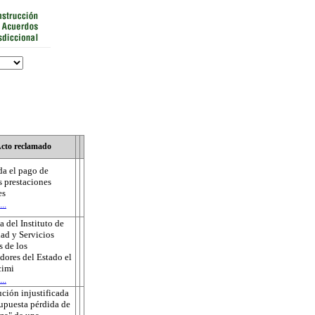
cto reclamado
a el pago de
s prestaciones
es
..
 del Instituto de
ad y Servicios
s de los
dores del Estado el
cimi
..
ución injustificada
supuesta pérdida de