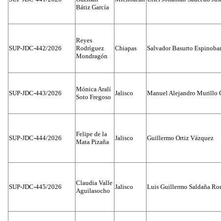
Bátiz García
Reyes
SUP-JDC-442/2026
Rodríguez
Chiapas
Salvador Basurto Espinobar
Mondragón
Mónica Aralí
SUP-JDC-443/2026
Jalisco
Manuel Alejandro Murillo G
Soto Fregoso
Felipe de la
SUP-JDC-444/2026
Jalisco
Guillermo Ortiz Vázquez
Mata Pizaña
Claudia Valle
SUP-JDC-445/2026
Jalisco
Luis Guillermo Saldaña Ro
Aguilasocho