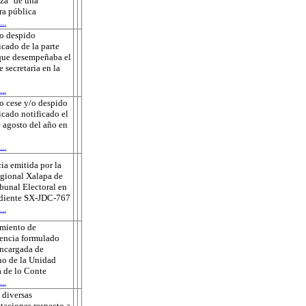
za" de una
ra pública
..
o despido
icado de la parte
que desempeñaba el
e secretaria en la
..
o cese y/o despido
ficado notificado el
 agosto del año en
..
ia emitida por la
gional Xalapa de
ibunal Electoral en
ediente SX-JDC-767
..
amiento de
encia formulado
encargada de
o de la Unidad
 de lo Conte
..
 diversas
taciones respecto a