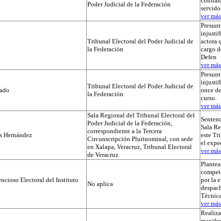
confian
Poder Judicial de la Federación
servido
ver más.
Presunt
injustif
Tribunal Electoral del Poder Judicial de
actora 
la Federación
cargo d
Defen
ver más.
Presunt
injusti
Tribunal Electoral del Poder Judicial de
tado
once de
la Federación
curso.
ver más.
Sala Regional del Tribunal Electoral del
Sentenc
Poder Judicial de la Federación,
Sala Re
correspondiente a la Tercera
os Hernández
este Tr
Circunscripción Plurinominal, con sede
el exp
en Xalapa, Veracruz, Tribunal Electoral
ver más.
de Veracruz
Plante
compet
cioso Electoral del Instituto
por la 
No aplica
despach
Técnica
ver más.
Realiza
manifes