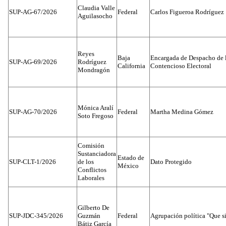
Claudia Valle
SUP-AG-67/2026
Federal
Carlos Figueroa Rodríguez
Aguilasocho
Reyes
Baja
Encargada de Despacho de 
SUP-AG-69/2026
Rodríguez
California
Contencioso Electoral
Mondragón
Mónica Aralí
SUP-AG-70/2026
Federal
Martha Medina Gómez
Soto Fregoso
Comisión
Sustanciadora
Estado de
SUP-CLT-1/2026
de los
Dato Protegido
México
Conflictos
Laborales
Gilberto De
SUP-JDC-345/2026
Guzmán
Federal
Agrupación política "Que s
Bátiz García