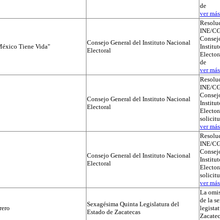
de
ver más.
Resolu
INE/CG
Consejo
Consejo General del Instituto Nacional
éxico Tiene Vida"
Institu
Electoral
Elector
de
ver más.
Resolu
INE/CG
Consejo
Consejo General del Instituto Nacional
Institu
Electoral
Electora
solicit
ver más.
Resolu
INE/CG
Consejo
Consejo General del Instituto Nacional
Institu
Electoral
Electora
solicit
ver más.
La omis
de la s
Sexagésima Quinta Legislatura del
rero
legista
Estado de Zacatecas
Zacatec