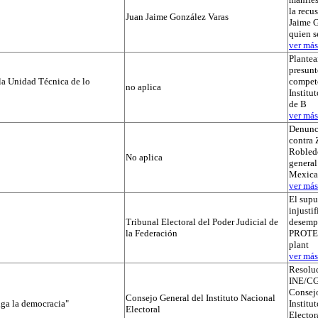
la recu
Juan Jaime González Varas
Jaime G
quien s
ver más.
Plantea
presunt
la Unidad Técnica de lo
compete
no aplica
Institut
de B
ver más.
Denunc
contra 
Robledo
No aplica
general
Mexica
ver más.
El supu
injusti
Tribunal Electoral del Poder Judicial de
desemp
la Federación
PROTEGI
plant
ver más.
Resolu
INE/CG
Consejo
Consejo General del Instituto Nacional
iga la democracia"
Institu
Electoral
Elector