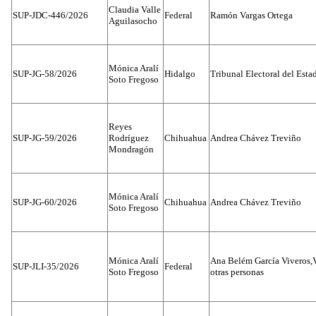
Claudia Valle
SUP-JDC-446/2026
Federal
Ramón Vargas Ortega
Aguilasocho
Mónica Aralí
SUP-JG-58/2026
Hidalgo
Tribunal Electoral del Esta
Soto Fregoso
Reyes
SUP-JG-59/2026
Rodríguez
Chihuahua
Andrea Chávez Treviño
Mondragón
Mónica Aralí
SUP-JG-60/2026
Chihuahua
Andrea Chávez Treviño
Soto Fregoso
Mónica Aralí
Ana Belém García Viveros,
SUP-JLI-35/2026
Federal
Soto Fregoso
otras personas