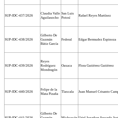
Claudia Valle
San Luis
SUP-JDC-437/2026
Rafael Reyes Martínez
Aguilasocho
Potosí
Gilberto De
SUP-JDC-438/2026
Guzmán
Federal
Edgar Bermudez Espinoza
Bátiz García
Reyes
SUP-JDC-439/2026
Rodríguez
Oaxaca
Flora Gutiérrez Gutiérrez
Mondragón
Felipe de la
SUP-JDC-440/2026
Tlaxcala
Juan Manuel Crisanto Cam
Mata Pizaña
Gilberto De
SUP-JDC-441/2026
Guzmán
Michoacán
Uriel Jonathan Saucedo Jus