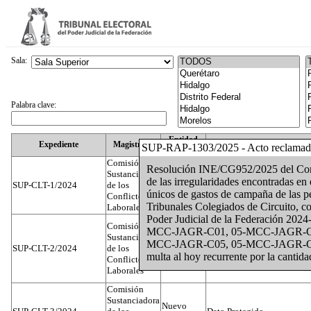
Sala:
Palabra clave:
Entidad
Expediente
Magistrado
SUP-RAP-1303/2025 - Acto reclama
Federativa
Comisión
Resolución INE/CG952/2025 del Conse
Sustanciadora
de las irregularidades encontradas en
SUP-CLT-1/2024
de los
Federal
Juan José Serrato Velasco
únicos de gastos de campaña de las pe
Conflictos
Tribunales Colegiados de Circuito, co
Laborales
Poder Judicial de la Federación 2024-
Comisión
MCC-JAGR-C01, 05-MCC-JAGR-C0
Sustanciadora
MCC-JAGR-C05, 05-MCC-JAGR-C07 me
SUP-CLT-2/2024
de los
Federal
José Luis Muñoz Zambrano
multa al hoy recurrente por la cantid
Conflictos
Laborales
Comisión
Sustanciadora
Nuevo