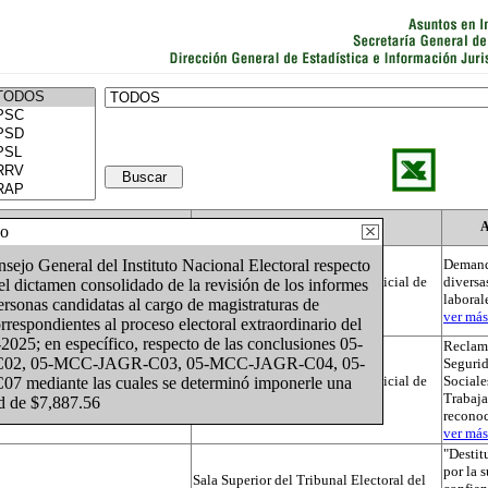
Actor
Autoridad
A
do
jo General del Instituto Nacional Electoral respecto
Demand
Tribunal Electoral del Poder Judicial de
diversa
 el dictamen consolidado de la revisión de los informes
la Federación
laboral
rsonas candidatas al cargo de magistraturas de
ver más.
rrespondientes al proceso electoral extraordinario del
2025; en específico, respecto de las conclusiones 05-
Reclama
2, 05-MCC-JAGR-C03, 05-MCC-JAGR-C04, 05-
Segurid
Tribunal Electoral del Poder Judicial de
Sociale
diante las cuales se determinó imponerle una
la Federación
Trabaja
ad de $7,887.56
recono
ver más.
"Destit
por la 
Sala Superior del Tribunal Electoral del