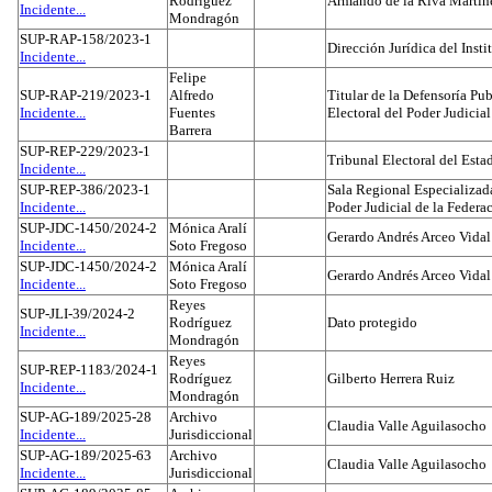
Rodríguez
Armando de la Riva Martín
Incidente...
Mondragón
SUP-RAP-158/2023-1
Dirección Jurídica del Insti
Incidente...
Felipe
SUP-RAP-219/2023-1
Alfredo
Titular de la Defensoría Pub
Incidente...
Fuentes
Electoral del Poder Judicial
Barrera
SUP-REP-229/2023-1
Tribunal Electoral del Est
Incidente...
SUP-REP-386/2023-1
Sala Regional Especializada
Incidente...
Poder Judicial de la Federa
SUP-JDC-1450/2024-2
Mónica Aralí
Gerardo Andrés Arceo Vidal
Incidente...
Soto Fregoso
SUP-JDC-1450/2024-2
Mónica Aralí
Gerardo Andrés Arceo Vidal
Incidente...
Soto Fregoso
Reyes
SUP-JLI-39/2024-2
Rodríguez
Dato protegido
Incidente...
Mondragón
Reyes
SUP-REP-1183/2024-1
Rodríguez
Gilberto Herrera Ruiz
Incidente...
Mondragón
SUP-AG-189/2025-28
Archivo
Claudia Valle Aguilasocho
Incidente...
Jurisdiccional
SUP-AG-189/2025-63
Archivo
Claudia Valle Aguilasocho
Incidente...
Jurisdiccional