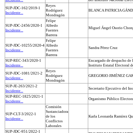
Reyes
SUP-JDC-162/2019-1
Rodríguez
BLANCA PATRICIA GÁN
Incidente...
Mondragón
Felipe
SUP-JDC-2456/2020-1
Alfredo
Miguel Ángel Osorio Chong
Incidente...
Fuentes
Barrera
Felipe
SUP-JDC-10255/2020-4
Alfredo
Sandra Pérez Cruz
Incidente...
Fuentes
Barrera
SUP-REC-343/2020-1
Encargado de despacho de la
Incidente...
Instituto Estatal Electoral 
Reyes
SUP-JDC-1081/2021-2
Rodríguez
GREGORIO JIMÉNEZ GA
Incidente...
Mondragón
SUP-JE-263/2021-2
Secretario Ejecutivo del Ins
Incidente...
SUP-REC-1825/2021-1
Organismo Público Electora
Incidente...
Comisión
Sustanciadora
SUP-CLT-3/2022-1
de los
Karla Leonarda Ramírez Qu
Incidente...
Conflictos
Laborales
SUP-JDC-951/2022-1