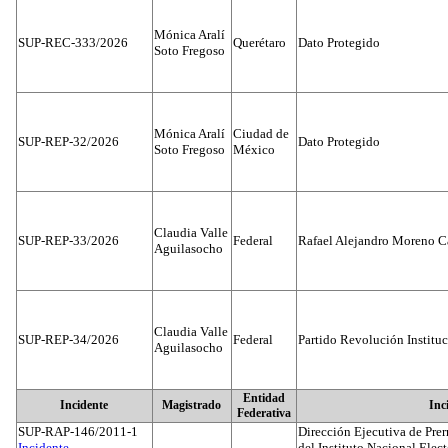
Mónica Aralí
SUP-REC-333/2026
Querétaro
Dato Protegido
Soto Fregoso
Mónica Aralí
Ciudad de
SUP-REP-32/2026
Dato Protegido
Soto Fregoso
México
Claudia Valle
SUP-REP-33/2026
Federal
Rafael Alejandro Moreno C
Aguilasocho
Claudia Valle
SUP-REP-34/2026
Federal
Partido Revolución Institu
Aguilasocho
Entidad
Incidente
Magistrado
Inc
Federativa
SUP-RAP-146/2011-1
Dirección Ejecutiva de Prer
Incidente...
del Instituto Nacional Elect