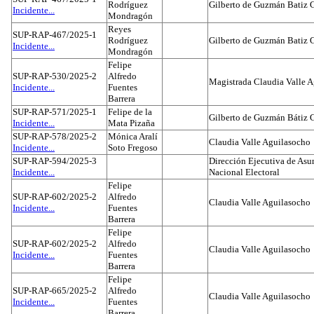
Rodríguez
Gilberto de Guzmán Batiz 
Incidente...
Mondragón
Reyes
SUP-RAP-467/2025-1
Rodríguez
Gilberto de Guzmán Batiz 
Incidente...
Mondragón
Felipe
SUP-RAP-530/2025-2
Alfredo
Magistrada Claudia Valle 
Incidente...
Fuentes
Barrera
SUP-RAP-571/2025-1
Felipe de la
Gilberto de Guzmán Bátiz 
Incidente...
Mata Pizaña
SUP-RAP-578/2025-2
Mónica Aralí
Claudia Valle Aguilasocho
Incidente...
Soto Fregoso
SUP-RAP-594/2025-3
Dirección Ejecutiva de Asun
Incidente...
Nacional Electoral
Felipe
SUP-RAP-602/2025-2
Alfredo
Claudia Valle Aguilasocho
Incidente...
Fuentes
Barrera
Felipe
SUP-RAP-602/2025-2
Alfredo
Claudia Valle Aguilasocho
Incidente...
Fuentes
Barrera
Felipe
SUP-RAP-665/2025-2
Alfredo
Claudia Valle Aguilasocho
Incidente...
Fuentes
Barrera