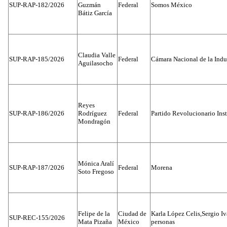
SUP-RAP-182/2026
Guzmán
Federal
Somos México
Bátiz García
Claudia Valle
SUP-RAP-185/2026
Federal
Cámara Nacional de la Indus
Aguilasocho
Reyes
SUP-RAP-186/2026
Rodríguez
Federal
Partido Revolucionario Inst
Mondragón
Mónica Aralí
SUP-RAP-187/2026
Federal
Morena
Soto Fregoso
Felipe de la
Ciudad de
Karla López Celis,Sergio I
SUP-REC-155/2026
Mata Pizaña
México
personas