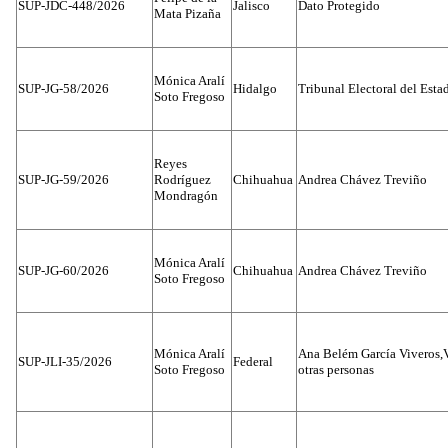
SUP-JDC-448/2026
Jalisco
Dato Protegido
Mata Pizaña
Mónica Aralí
SUP-JG-58/2026
Hidalgo
Tribunal Electoral del Esta
Soto Fregoso
Reyes
SUP-JG-59/2026
Rodríguez
Chihuahua
Andrea Chávez Treviño
Mondragón
Mónica Aralí
SUP-JG-60/2026
Chihuahua
Andrea Chávez Treviño
Soto Fregoso
Mónica Aralí
Ana Belém García Viveros,
SUP-JLI-35/2026
Federal
Soto Fregoso
otras personas