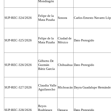
Mondragón
Felipe de la
SUP-REC-324/2026
Sonora
Carlos Ernesto Navarro Ló
Mata Pizaña
Felipe de la
Ciudad de
SUP-REC-325/2026
Dato Protegido
Mata Pizaña
México
Gilberto De
SUP-REC-326/2026
Guzmán
Chihuahua
Dato Protegido
Bátiz García
Claudia Valle
SUP-REC-327/2026
Michoacán
Dayra Guadalupe Hernánde
Aguilasocho
Reyes
SUP-REC-328/2026
Rodríguez
Oaxaca
Dato Protegido