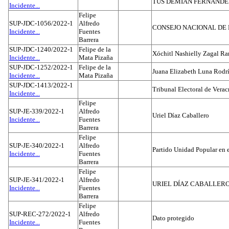
TUS DEMIAN FERNAND
Incidente...
Felipe
SUP-JDC-1056/2022-1
Alfredo
CONSEJO NACIONAL DE L
Incidente...
Fuentes
Barrera
SUP-JDC-1240/2022-1
Felipe de la
Xóchitl Nashielly Zagal Ra
Incidente...
Mata Pizaña
SUP-JDC-1252/2022-1
Felipe de la
Juana Elizabeth Luna Rodr
Incidente...
Mata Pizaña
SUP-JDC-1413/2022-1
Tribunal Electoral de Verac
Incidente...
Felipe
SUP-JE-339/2022-1
Alfredo
Uriel Díaz Caballero
Incidente...
Fuentes
Barrera
Felipe
SUP-JE-340/2022-1
Alfredo
Partido Unidad Popular en 
Incidente...
Fuentes
Barrera
Felipe
SUP-JE-341/2022-1
Alfredo
URIEL DÍAZ CABALLER
Incidente...
Fuentes
Barrera
Felipe
SUP-REC-272/2022-1
Alfredo
Dato protegido
Incidente...
Fuentes