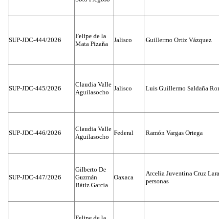
Felipe de la
SUP-JDC-444/2026
Jalisco
Guillermo Ortiz Vázquez
Mata Pizaña
Claudia Valle
SUP-JDC-445/2026
Jalisco
Luis Guillermo Saldaña Ro
Aguilasocho
Claudia Valle
SUP-JDC-446/2026
Federal
Ramón Vargas Ortega
Aguilasocho
Gilberto De
Arcelia Juventina Cruz Lara
SUP-JDC-447/2026
Guzmán
Oaxaca
personas
Bátiz García
Felipe de la