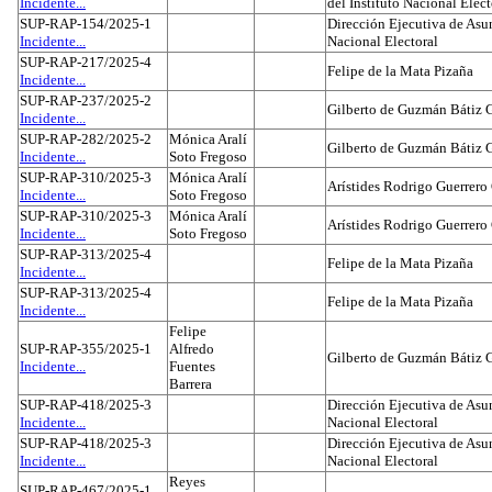
Incidente...
del Instituto Nacional Elect
SUP-RAP-154/2025-1
Dirección Ejecutiva de Asun
Incidente...
Nacional Electoral
SUP-RAP-217/2025-4
Felipe de la Mata Pizaña
Incidente...
SUP-RAP-237/2025-2
Gilberto de Guzmán Bátiz 
Incidente...
SUP-RAP-282/2025-2
Mónica Aralí
Gilberto de Guzmán Bátiz 
Incidente...
Soto Fregoso
SUP-RAP-310/2025-3
Mónica Aralí
Arístides Rodrigo Guerrero
Incidente...
Soto Fregoso
SUP-RAP-310/2025-3
Mónica Aralí
Arístides Rodrigo Guerrero
Incidente...
Soto Fregoso
SUP-RAP-313/2025-4
Felipe de la Mata Pizaña
Incidente...
SUP-RAP-313/2025-4
Felipe de la Mata Pizaña
Incidente...
Felipe
SUP-RAP-355/2025-1
Alfredo
Gilberto de Guzmán Bátiz 
Incidente...
Fuentes
Barrera
SUP-RAP-418/2025-3
Dirección Ejecutiva de Asun
Incidente...
Nacional Electoral
SUP-RAP-418/2025-3
Dirección Ejecutiva de Asun
Incidente...
Nacional Electoral
Reyes
SUP-RAP-467/2025-1