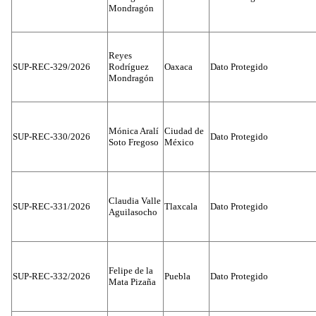
Mondragón
Reyes
SUP-REC-329/2026
Rodríguez
Oaxaca
Dato Protegido
Mondragón
Mónica Aralí
Ciudad de
SUP-REC-330/2026
Dato Protegido
Soto Fregoso
México
Claudia Valle
SUP-REC-331/2026
Tlaxcala
Dato Protegido
Aguilasocho
Felipe de la
SUP-REC-332/2026
Puebla
Dato Protegido
Mata Pizaña