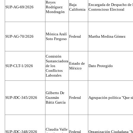
Reyes
Baja
Encargada de Despacho de 
SUP-AG-69/2026
Rodríguez
California
Contencioso Electoral
Mondragón
Mónica Aralí
SUP-AG-70/2026
Federal
Martha Medina Gómez
Soto Fregoso
Comisión
Sustanciadora
Estado de
SUP-CLT-1/2026
de los
Dato Protegido
México
Conflictos
Laborales
Gilberto De
SUP-JDC-345/2026
Guzmán
Federal
Agrupación política "Que s
Bátiz García
Claudia Valle
SUP-JDC-348/2026
Federal
Organización Ciudadana "M