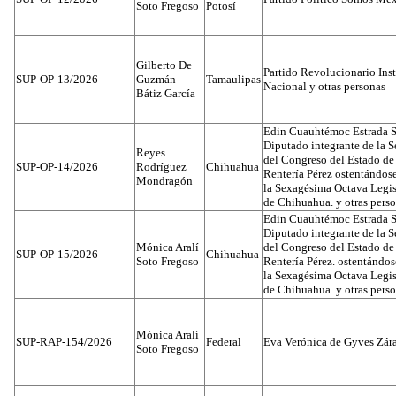
Soto Fregoso
Potosí
Gilberto De
Partido Revolucionario Inst
SUP-OP-13/2026
Guzmán
Tamaulipas
Nacional y otras personas
Bátiz García
Edin Cuauhtémoc Estrada S
Diputado integrante de la 
Reyes
del Congreso del Estado d
SUP-OP-14/2026
Rodríguez
Chihuahua
Rentería Pérez ostentándos
Mondragón
la Sexagésima Octava Legis
de Chihuahua. y otras pers
Edin Cuauhtémoc Estrada S
Diputado integrante de la 
Mónica Aralí
del Congreso del Estado d
SUP-OP-15/2026
Chihuahua
Soto Fregoso
Rentería Pérez. ostentándo
la Sexagésima Octava Legis
de Chihuahua. y otras pers
Mónica Aralí
SUP-RAP-154/2026
Federal
Eva Verónica de Gyves Zár
Soto Fregoso