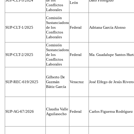
SUP-CLT-3/2024
de los
Dato Protegido
León
Conflictos
Laborales
Comisión
Sustanciadora
SUP-CLT-1/2025
de los
Federal
Adriana García Alonso
Conflictos
Laborales
Comisión
Sustanciadora
SUP-CLT-2/2025
de los
Federal
Ma. Guadalupe Santos Hur
Conflictos
Laborales
Gilberto De
SUP-REC-619/2025
Guzmán
Veracruz
José Elfego de Jesús River
Bátiz García
Claudia Valle
SUP-AG-67/2026
Federal
Carlos Figueroa Rodríguez
Aguilasocho