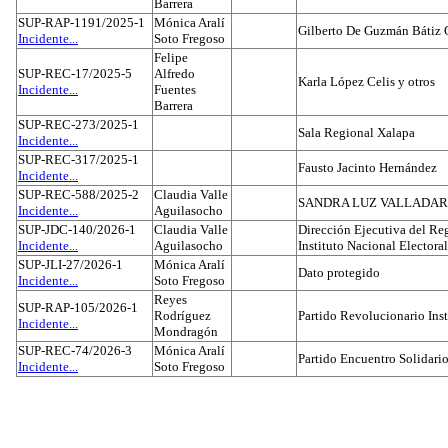
Barrera
SUP-RAP-1191/2025-1
Mónica Aralí
Gilberto De Guzmán Bátiz 
Incidente...
Soto Fregoso
Felipe
SUP-REC-17/2025-5
Alfredo
Karla López Celis y otros
Incidente...
Fuentes
Barrera
SUP-REC-273/2025-1
Sala Regional Xalapa
Incidente...
SUP-REC-317/2025-1
Fausto Jacinto Hernández
Incidente...
SUP-REC-588/2025-2
Claudia Valle
SANDRA LUZ VALLADAR
Incidente...
Aguilasocho
SUP-JDC-140/2026-1
Claudia Valle
Dirección Ejecutiva del Reg
Incidente...
Aguilasocho
Instituto Nacional Electoral
SUP-JLI-27/2026-1
Mónica Aralí
Dato protegido
Incidente...
Soto Fregoso
Reyes
SUP-RAP-105/2026-1
Rodríguez
Partido Revolucionario Inst
Incidente...
Mondragón
SUP-REC-74/2026-3
Mónica Aralí
Partido Encuentro Solidario
Incidente...
Soto Fregoso