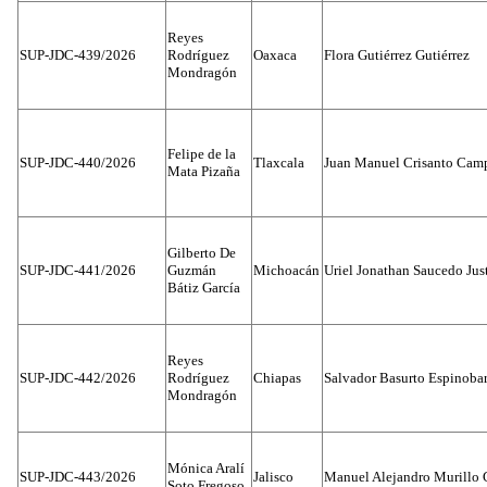
Reyes
SUP-JDC-439/2026
Rodríguez
Oaxaca
Flora Gutiérrez Gutiérrez
Mondragón
Felipe de la
SUP-JDC-440/2026
Tlaxcala
Juan Manuel Crisanto Cam
Mata Pizaña
Gilberto De
SUP-JDC-441/2026
Guzmán
Michoacán
Uriel Jonathan Saucedo Jus
Bátiz García
Reyes
SUP-JDC-442/2026
Rodríguez
Chiapas
Salvador Basurto Espinobar
Mondragón
Mónica Aralí
SUP-JDC-443/2026
Jalisco
Manuel Alejandro Murillo G
Soto Fregoso