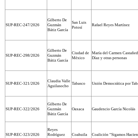
Gilberto De
San Luis
SUP-REC-247/2026
Guzmán
Rafael Reyes Martínez
Potosí
Bátiz García
Gilberto De
Ciudad de
María del Carmen Castañed
SUP-REC-298/2026
Guzmán
México
Díaz y otras personas
Bátiz García
Claudia Valle
SUP-REC-321/2026
Tabasco
Unión Democrática por Tab
Aguilasocho
Gilberto De
SUP-REC-322/2026
Guzmán
Oaxaca
Gaudencio García Nicolás
Bátiz García
Reyes
SUP-REC-323/2026
Rodríguez
Coahuila
Coalición “Sigamos Hacien