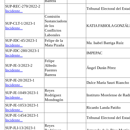
Barrera
SUP-REC-279/2022-2
Tribunal Electoral del Est
Incidente...
Comisión
Sustanciadora
SUP-CLT-1/2023-1
de los
KATIA FABIOLA GONZÁL
Incidente...
Conflictos
Laborales
SUP-JDC-45/2023-1
Felipe de la
Ma. Isabel Barriga Ruíz
Incidente...
Mata Pizaña
SUP-JDC-280/2023-1
IMPEPAC
Incidente...
Felipe
SUP-JE-3/2023-2
Alfredo
Ángel Durán Pérez
Incidente...
Fuentes
Barrera
SUP-JE-20/2023-1
Dulce María Sauri Riancho
Incidente...
Reyes
SUP-JE-1049/2023-1
Rodríguez
Instituto Morelense de Rad
Incidente...
Mondragón
SUP-JE-1053/2023-1
Ricardo Landa Patiño
Incidente...
SUP-JE-1454/2023-1
Tribunal Electoral del Esta
Incidente...
Reyes
SUP-JLI-13/2023-1