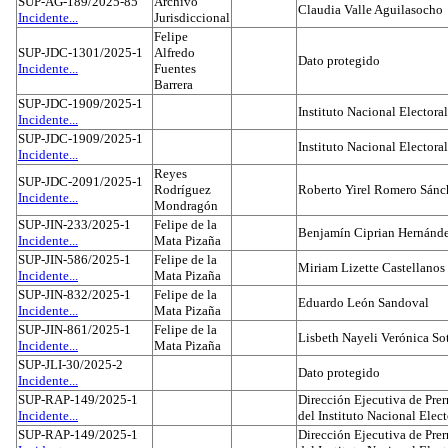
SUP-AG-189/2025-85
Archivo
Claudia Valle Aguilasocho
Incidente...
Jurisdiccional
Felipe
SUP-JDC-1301/2025-1
Alfredo
Dato protegido
Incidente...
Fuentes
Barrera
SUP-JDC-1909/2025-1
Instituto Nacional Electoral
Incidente...
SUP-JDC-1909/2025-1
Instituto Nacional Electoral
Incidente...
Reyes
SUP-JDC-2091/2025-1
Rodríguez
Roberto Yirel Romero Sánc
Incidente...
Mondragón
SUP-JIN-233/2025-1
Felipe de la
Benjamín Ciprian Hernánd
Incidente...
Mata Pizaña
SUP-JIN-586/2025-1
Felipe de la
Miriam Lizette Castellanos
Incidente...
Mata Pizaña
SUP-JIN-832/2025-1
Felipe de la
Eduardo León Sandoval
Incidente...
Mata Pizaña
SUP-JIN-861/2025-1
Felipe de la
Lisbeth Nayeli Verónica So
Incidente...
Mata Pizaña
SUP-JLI-30/2025-2
Dato protegido
Incidente...
SUP-RAP-149/2025-1
Dirección Ejecutiva de Prer
Incidente...
del Instituto Nacional Elect
SUP-RAP-149/2025-1
Dirección Ejecutiva de Prer