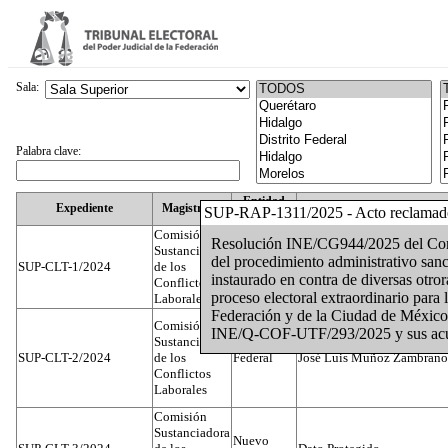
Sala:
Palabra clave:
Entidad
Expediente
Magistrado
SUP-RAP-1311/2025 - Acto reclamad
Federativa
Comisión
Resolución INE/CG944/2025 del Conse
Sustanciadora
del procedimiento administrativo sanc
SUP-CLT-1/2024
de los
Federal
Juan José Serrato Velasco
instaurado en contra de diversas otro
Conflictos
proceso electoral extraordinario para 
Laborales
Federación y de la Ciudad de México
Comisión
INE/Q-COF-UTF/293/2025 y sus ac
Sustanciadora
SUP-CLT-2/2024
de los
Federal
José Luis Muñoz Zambrano
Conflictos
Laborales
Comisión
Sustanciadora
Nuevo