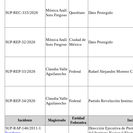
Mónica Aralí
SUP-REC-333/2026
Querétaro
Dato Protegido
Soto Fregoso
Mónica Aralí
Ciudad de
SUP-REP-32/2026
Dato Protegido
Soto Fregoso
México
Claudia Valle
SUP-REP-33/2026
Federal
Rafael Alejandro Moreno C
Aguilasocho
Claudia Valle
SUP-REP-34/2026
Federal
Partido Revolución Institu
Aguilasocho
Entidad
Incidente
Magistrado
Inc
Federativa
SUP-RAP-146/2011-1
Dirección Ejecutiva de Prer
Incidente...
del Instituto Nacional Elect