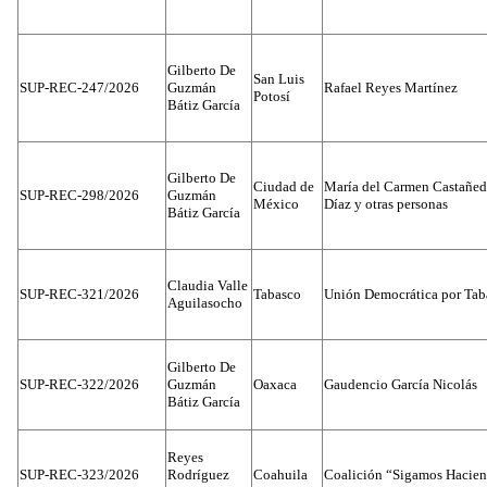
Gilberto De
San Luis
SUP-REC-247/2026
Guzmán
Rafael Reyes Martínez
Potosí
Bátiz García
Gilberto De
Ciudad de
María del Carmen Castañed
SUP-REC-298/2026
Guzmán
México
Díaz y otras personas
Bátiz García
Claudia Valle
SUP-REC-321/2026
Tabasco
Unión Democrática por Tab
Aguilasocho
Gilberto De
SUP-REC-322/2026
Guzmán
Oaxaca
Gaudencio García Nicolás
Bátiz García
Reyes
SUP-REC-323/2026
Rodríguez
Coahuila
Coalición “Sigamos Hacien