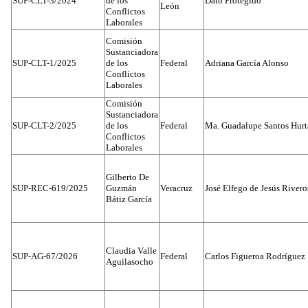
SUP-CLT-3/2024
de los
Dato Protegido
León
Conflictos
Laborales
Comisión
Sustanciadora
SUP-CLT-1/2025
de los
Federal
Adriana García Alonso
Conflictos
Laborales
Comisión
Sustanciadora
SUP-CLT-2/2025
de los
Federal
Ma. Guadalupe Santos Hur
Conflictos
Laborales
Gilberto De
SUP-REC-619/2025
Guzmán
Veracruz
José Elfego de Jesús River
Bátiz García
Claudia Valle
SUP-AG-67/2026
Federal
Carlos Figueroa Rodríguez
Aguilasocho