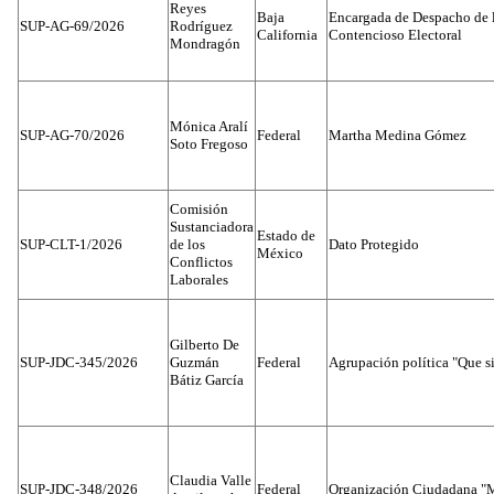
Reyes
Baja
Encargada de Despacho de 
SUP-AG-69/2026
Rodríguez
California
Contencioso Electoral
Mondragón
Mónica Aralí
SUP-AG-70/2026
Federal
Martha Medina Gómez
Soto Fregoso
Comisión
Sustanciadora
Estado de
SUP-CLT-1/2026
de los
Dato Protegido
México
Conflictos
Laborales
Gilberto De
SUP-JDC-345/2026
Guzmán
Federal
Agrupación política "Que s
Bátiz García
Claudia Valle
SUP-JDC-348/2026
Federal
Organización Ciudadana "M