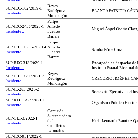
Reyes
SUP-JDC-162/2019-1
Rodríguez
BLANCA PATRICIA GÁN
Incidente...
Mondragón
Felipe
SUP-JDC-2456/2020-1
Alfredo
Miguel Ángel Osorio Chong
Incidente...
Fuentes
Barrera
Felipe
SUP-JDC-10255/2020-4
Alfredo
Sandra Pérez Cruz
Incidente...
Fuentes
Barrera
SUP-REC-343/2020-1
Encargado de despacho de la
Incidente...
Instituto Estatal Electoral 
Reyes
SUP-JDC-1081/2021-2
Rodríguez
GREGORIO JIMÉNEZ GA
Incidente...
Mondragón
SUP-JE-263/2021-2
Secretario Ejecutivo del Ins
Incidente...
SUP-REC-1825/2021-1
Organismo Público Electora
Incidente...
Comisión
Sustanciadora
SUP-CLT-3/2022-1
de los
Karla Leonarda Ramírez Qu
Incidente...
Conflictos
Laborales
SUP-JDC-951/2022-1