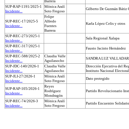
Barrera
SUP-RAP-1191/2025-1
Mónica Aralí
Gilberto De Guzmán Bátiz 
Incidente...
Soto Fregoso
Felipe
SUP-REC-17/2025-5
Alfredo
Karla López Celis y otros
Incidente...
Fuentes
Barrera
SUP-REC-273/2025-1
Sala Regional Xalapa
Incidente...
SUP-REC-317/2025-1
Fausto Jacinto Hernández
Incidente...
SUP-REC-588/2025-2
Claudia Valle
SANDRA LUZ VALLADAR
Incidente...
Aguilasocho
SUP-JDC-140/2026-1
Claudia Valle
Dirección Ejecutiva del Reg
Incidente...
Aguilasocho
Instituto Nacional Electoral
SUP-JLI-27/2026-1
Mónica Aralí
Dato protegido
Incidente...
Soto Fregoso
Reyes
SUP-RAP-105/2026-1
Rodríguez
Partido Revolucionario Inst
Incidente...
Mondragón
SUP-REC-74/2026-3
Mónica Aralí
Partido Encuentro Solidario
Incidente...
Soto Fregoso