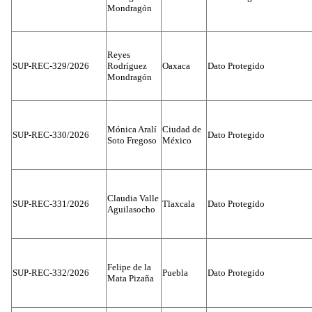
Mondragón
Reyes
SUP-REC-329/2026
Rodríguez
Oaxaca
Dato Protegido
Mondragón
Mónica Aralí
Ciudad de
SUP-REC-330/2026
Dato Protegido
Soto Fregoso
México
Claudia Valle
SUP-REC-331/2026
Tlaxcala
Dato Protegido
Aguilasocho
Felipe de la
SUP-REC-332/2026
Puebla
Dato Protegido
Mata Pizaña