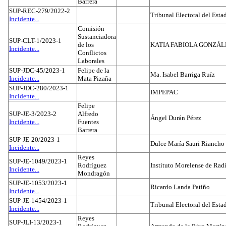
Barrera
SUP-REC-279/2022-2
Tribunal Electoral del Est
Incidente...
Comisión
Sustanciadora
SUP-CLT-1/2023-1
de los
KATIA FABIOLA GONZÁL
Incidente...
Conflictos
Laborales
SUP-JDC-45/2023-1
Felipe de la
Ma. Isabel Barriga Ruíz
Incidente...
Mata Pizaña
SUP-JDC-280/2023-1
IMPEPAC
Incidente...
Felipe
SUP-JE-3/2023-2
Alfredo
Ángel Durán Pérez
Incidente...
Fuentes
Barrera
SUP-JE-20/2023-1
Dulce María Sauri Riancho
Incidente...
Reyes
SUP-JE-1049/2023-1
Rodríguez
Instituto Morelense de Rad
Incidente...
Mondragón
SUP-JE-1053/2023-1
Ricardo Landa Patiño
Incidente...
SUP-JE-1454/2023-1
Tribunal Electoral del Esta
Incidente...
Reyes
SUP-JLI-13/2023-1