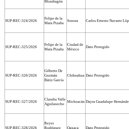
Mondragón
Felipe de la
SUP-REC-324/2026
Sonora
Carlos Ernesto Navarro Ló
Mata Pizaña
Felipe de la
Ciudad de
SUP-REC-325/2026
Dato Protegido
Mata Pizaña
México
Gilberto De
SUP-REC-326/2026
Guzmán
Chihuahua
Dato Protegido
Bátiz García
Claudia Valle
SUP-REC-327/2026
Michoacán
Dayra Guadalupe Hernánde
Aguilasocho
Reyes
SUP-REC-328/2026
Rodríguez
Oaxaca
Dato Protegido