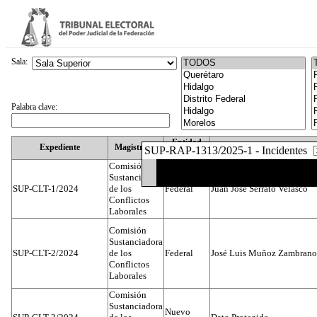
Sala:
Palabra clave:
Entidad
Expediente
Magistrado
SUP-RAP-1313/2025-1 - Incidentes
Federativa
Comisión
Sustanciadora
SUP-CLT-1/2024
de los
Federal
Juan José Serrato Velasco
Conflictos
Laborales
Comisión
Sustanciadora
SUP-CLT-2/2024
de los
Federal
José Luis Muñoz Zambrano
Conflictos
Laborales
Comisión
Sustanciadora
Nuevo