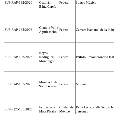
SUP-RAP-182/2026
Guzmán
Federal
Somos México
Bátiz García
Claudia Valle
SUP-RAP-185/2026
Federal
Cámara Nacional de la Indus
Aguilasocho
Reyes
SUP-RAP-186/2026
Rodríguez
Federal
Partido Revolucionario Inst
Mondragón
Mónica Aralí
SUP-RAP-187/2026
Federal
Morena
Soto Fregoso
Felipe de la
Ciudad de
Karla López Celis,Sergio I
SUP-REC-155/2026
Mata Pizaña
México
personas