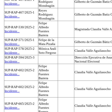
Rodríguez
Gilberto de Guzmán Batiz 
Incidente...
Mondragón
Reyes
SUP-RAP-467/2025-1
Rodríguez
Gilberto de Guzmán Batiz 
Incidente...
Mondragón
Felipe
SUP-RAP-530/2025-2
Alfredo
Magistrada Claudia Valle 
Incidente...
Fuentes
Barrera
SUP-RAP-571/2025-1
Felipe de la
Gilberto de Guzmán Bátiz 
Incidente...
Mata Pizaña
SUP-RAP-578/2025-2
Mónica Aralí
Claudia Valle Aguilasocho
Incidente...
Soto Fregoso
SUP-RAP-594/2025-3
Dirección Ejecutiva de Asun
Incidente...
Nacional Electoral
Felipe
SUP-RAP-602/2025-2
Alfredo
Claudia Valle Aguilasocho
Incidente...
Fuentes
Barrera
Felipe
SUP-RAP-602/2025-2
Alfredo
Claudia Valle Aguilasocho
Incidente...
Fuentes
Barrera
Felipe
SUP-RAP-665/2025-2
Alfredo
Claudia Valle Aguilasocho
Incidente...
Fuentes
Barrera