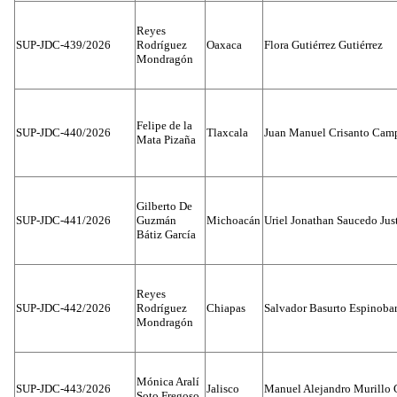
Reyes
SUP-JDC-439/2026
Rodríguez
Oaxaca
Flora Gutiérrez Gutiérrez
Mondragón
Felipe de la
SUP-JDC-440/2026
Tlaxcala
Juan Manuel Crisanto Cam
Mata Pizaña
Gilberto De
SUP-JDC-441/2026
Guzmán
Michoacán
Uriel Jonathan Saucedo Jus
Bátiz García
Reyes
SUP-JDC-442/2026
Rodríguez
Chiapas
Salvador Basurto Espinobar
Mondragón
Mónica Aralí
SUP-JDC-443/2026
Jalisco
Manuel Alejandro Murillo G
Soto Fregoso