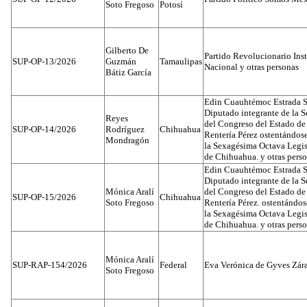
Soto Fregoso
Potosí
Gilberto De
Partido Revolucionario Inst
SUP-OP-13/2026
Guzmán
Tamaulipas
Nacional y otras personas
Bátiz García
Edin Cuauhtémoc Estrada S
Diputado integrante de la 
Reyes
del Congreso del Estado d
SUP-OP-14/2026
Rodríguez
Chihuahua
Rentería Pérez ostentándos
Mondragón
la Sexagésima Octava Legis
de Chihuahua. y otras pers
Edin Cuauhtémoc Estrada S
Diputado integrante de la 
Mónica Aralí
del Congreso del Estado d
SUP-OP-15/2026
Chihuahua
Soto Fregoso
Rentería Pérez. ostentándo
la Sexagésima Octava Legis
de Chihuahua. y otras pers
Mónica Aralí
SUP-RAP-154/2026
Federal
Eva Verónica de Gyves Zár
Soto Fregoso