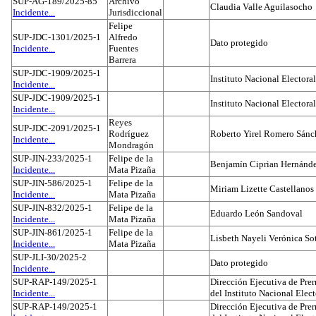
SUP-AG-189/2025-85
Archivo
Claudia Valle Aguilasocho
Incidente...
Jurisdiccional
Felipe
SUP-JDC-1301/2025-1
Alfredo
Dato protegido
Incidente...
Fuentes
Barrera
SUP-JDC-1909/2025-1
Instituto Nacional Electoral
Incidente...
SUP-JDC-1909/2025-1
Instituto Nacional Electoral
Incidente...
Reyes
SUP-JDC-2091/2025-1
Rodríguez
Roberto Yirel Romero Sánc
Incidente...
Mondragón
SUP-JIN-233/2025-1
Felipe de la
Benjamín Ciprian Hernánd
Incidente...
Mata Pizaña
SUP-JIN-586/2025-1
Felipe de la
Miriam Lizette Castellanos
Incidente...
Mata Pizaña
SUP-JIN-832/2025-1
Felipe de la
Eduardo León Sandoval
Incidente...
Mata Pizaña
SUP-JIN-861/2025-1
Felipe de la
Lisbeth Nayeli Verónica So
Incidente...
Mata Pizaña
SUP-JLI-30/2025-2
Dato protegido
Incidente...
SUP-RAP-149/2025-1
Dirección Ejecutiva de Prer
Incidente...
del Instituto Nacional Elect
SUP-RAP-149/2025-1
Dirección Ejecutiva de Prer