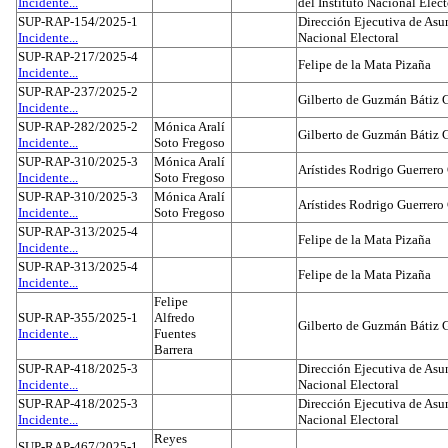
Incidente...
del Instituto Nacional Elect
SUP-RAP-154/2025-1
Dirección Ejecutiva de Asun
Incidente...
Nacional Electoral
SUP-RAP-217/2025-4
Felipe de la Mata Pizaña
Incidente...
SUP-RAP-237/2025-2
Gilberto de Guzmán Bátiz 
Incidente...
SUP-RAP-282/2025-2
Mónica Aralí
Gilberto de Guzmán Bátiz 
Incidente...
Soto Fregoso
SUP-RAP-310/2025-3
Mónica Aralí
Arístides Rodrigo Guerrero
Incidente...
Soto Fregoso
SUP-RAP-310/2025-3
Mónica Aralí
Arístides Rodrigo Guerrero
Incidente...
Soto Fregoso
SUP-RAP-313/2025-4
Felipe de la Mata Pizaña
Incidente...
SUP-RAP-313/2025-4
Felipe de la Mata Pizaña
Incidente...
Felipe
SUP-RAP-355/2025-1
Alfredo
Gilberto de Guzmán Bátiz 
Incidente...
Fuentes
Barrera
SUP-RAP-418/2025-3
Dirección Ejecutiva de Asun
Incidente...
Nacional Electoral
SUP-RAP-418/2025-3
Dirección Ejecutiva de Asun
Incidente...
Nacional Electoral
Reyes
SUP-RAP-467/2025-1