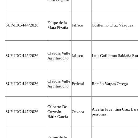
Felipe de la
SUP-JDC-444/2026
Jalisco
Guillermo Ortiz Vázquez
Mata Pizaña
Claudia Valle
SUP-JDC-445/2026
Jalisco
Luis Guillermo Saldaña Ro
Aguilasocho
Claudia Valle
SUP-JDC-446/2026
Federal
Ramón Vargas Ortega
Aguilasocho
Gilberto De
Arcelia Juventina Cruz Lara
SUP-JDC-447/2026
Guzmán
Oaxaca
personas
Bátiz García
Felipe de la