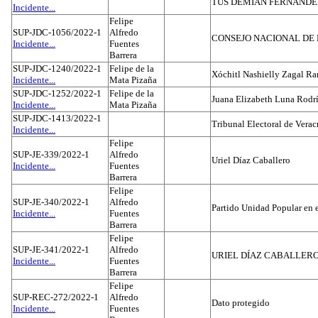
TUS DEMIAN FERNAND
Incidente...
Felipe
SUP-JDC-1056/2022-1
Alfredo
CONSEJO NACIONAL DE L
Incidente...
Fuentes
Barrera
SUP-JDC-1240/2022-1
Felipe de la
Xóchitl Nashielly Zagal Ra
Incidente...
Mata Pizaña
SUP-JDC-1252/2022-1
Felipe de la
Juana Elizabeth Luna Rodr
Incidente...
Mata Pizaña
SUP-JDC-1413/2022-1
Tribunal Electoral de Verac
Incidente...
Felipe
SUP-JE-339/2022-1
Alfredo
Uriel Díaz Caballero
Incidente...
Fuentes
Barrera
Felipe
SUP-JE-340/2022-1
Alfredo
Partido Unidad Popular en 
Incidente...
Fuentes
Barrera
Felipe
SUP-JE-341/2022-1
Alfredo
URIEL DÍAZ CABALLER
Incidente...
Fuentes
Barrera
Felipe
SUP-REC-272/2022-1
Alfredo
Dato protegido
Incidente...
Fuentes