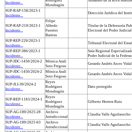
Rodríguez
Armando de la Riva Martín
Incidente...
Mondragón
SUP-RAP-158/2023-1
Dirección Jurídica del Insti
Incidente...
Felipe
SUP-RAP-219/2023-1
Alfredo
Titular de la Defensoría Pub
Incidente...
Fuentes
Electoral del Poder Judicial
Barrera
SUP-REP-229/2023-1
Tribunal Electoral del Est
Incidente...
SUP-REP-386/2023-1
Sala Regional Especializada
Incidente...
Poder Judicial de la Federa
SUP-JDC-1450/2024-2
Mónica Aralí
Gerardo Andrés Arceo Vidal
Incidente...
Soto Fregoso
SUP-JDC-1450/2024-2
Mónica Aralí
Gerardo Andrés Arceo Vidal
Incidente...
Soto Fregoso
Reyes
SUP-JLI-39/2024-2
Rodríguez
Dato protegido
Incidente...
Mondragón
Reyes
SUP-REP-1183/2024-1
Rodríguez
Gilberto Herrera Ruiz
Incidente...
Mondragón
SUP-AG-189/2025-28
Archivo
Claudia Valle Aguilasocho
Incidente...
Jurisdiccional
SUP-AG-189/2025-63
Archivo
Claudia Valle Aguilasocho
Incidente...
Jurisdiccional