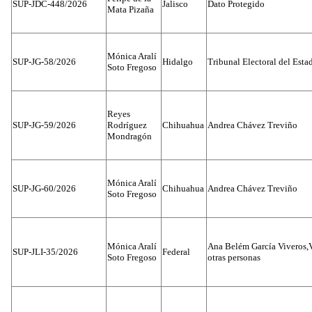
SUP-JDC-448/2026
Jalisco
Dato Protegido
Mata Pizaña
Mónica Aralí
SUP-JG-58/2026
Hidalgo
Tribunal Electoral del Esta
Soto Fregoso
Reyes
SUP-JG-59/2026
Rodríguez
Chihuahua
Andrea Chávez Treviño
Mondragón
Mónica Aralí
SUP-JG-60/2026
Chihuahua
Andrea Chávez Treviño
Soto Fregoso
Mónica Aralí
Ana Belém García Viveros,
SUP-JLI-35/2026
Federal
Soto Fregoso
otras personas