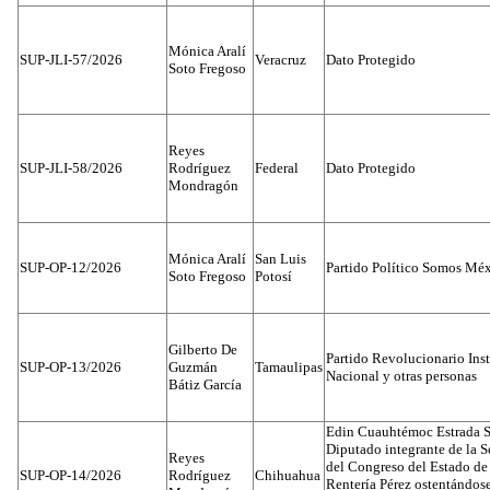
Mónica Aralí
SUP-JLI-57/2026
Veracruz
Dato Protegido
Soto Fregoso
Reyes
SUP-JLI-58/2026
Rodríguez
Federal
Dato Protegido
Mondragón
Mónica Aralí
San Luis
SUP-OP-12/2026
Partido Político Somos Méx
Soto Fregoso
Potosí
Gilberto De
Partido Revolucionario Inst
SUP-OP-13/2026
Guzmán
Tamaulipas
Nacional y otras personas
Bátiz García
Edin Cuauhtémoc Estrada S
Diputado integrante de la 
Reyes
del Congreso del Estado d
SUP-OP-14/2026
Rodríguez
Chihuahua
Rentería Pérez ostentándos