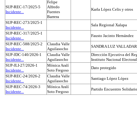
Felipe
SUP-REC-17/2025-5
Alfredo
Karla López Celis y otros
Incidente...
Fuentes
Barrera
SUP-REC-273/2025-1
Sala Regional Xalapa
Incidente...
SUP-REC-317/2025-1
Fausto Jacinto Hernández
Incidente...
SUP-REC-588/2025-2
Claudia Valle
SANDRA LUZ VALLADAR
Incidente...
Aguilasocho
SUP-JDC-140/2026-1
Claudia Valle
Dirección Ejecutiva del Reg
Incidente...
Aguilasocho
Instituto Nacional Electoral
SUP-JLI-27/2026-1
Mónica Aralí
Dato protegido
Incidente...
Soto Fregoso
SUP-REC-24/2026-2
Claudia Valle
Santiago López López
Incidente...
Aguilasocho
SUP-REC-74/2026-3
Mónica Aralí
Partido Encuentro Solidario
Incidente...
Soto Fregoso