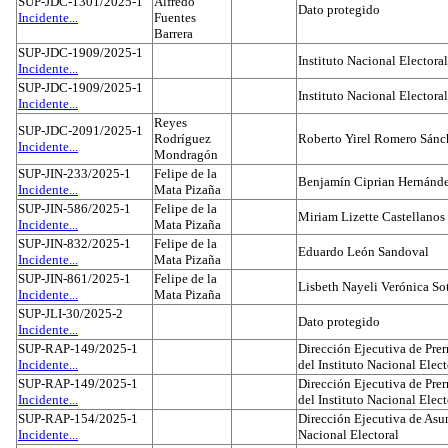
SUP-JDC-1301/2025-1
Alfredo
Dato protegido
Incidente...
Fuentes
Barrera
SUP-JDC-1909/2025-1
Instituto Nacional Electoral
Incidente...
SUP-JDC-1909/2025-1
Instituto Nacional Electoral
Incidente...
Reyes
SUP-JDC-2091/2025-1
Rodríguez
Roberto Yirel Romero Sánc
Incidente...
Mondragón
SUP-JIN-233/2025-1
Felipe de la
Benjamín Ciprian Hernánd
Incidente...
Mata Pizaña
SUP-JIN-586/2025-1
Felipe de la
Miriam Lizette Castellanos
Incidente...
Mata Pizaña
SUP-JIN-832/2025-1
Felipe de la
Eduardo León Sandoval
Incidente...
Mata Pizaña
SUP-JIN-861/2025-1
Felipe de la
Lisbeth Nayeli Verónica So
Incidente...
Mata Pizaña
SUP-JLI-30/2025-2
Dato protegido
Incidente...
SUP-RAP-149/2025-1
Dirección Ejecutiva de Prer
Incidente...
del Instituto Nacional Elect
SUP-RAP-149/2025-1
Dirección Ejecutiva de Prer
Incidente...
del Instituto Nacional Elect
SUP-RAP-154/2025-1
Dirección Ejecutiva de Asun
Incidente...
Nacional Electoral