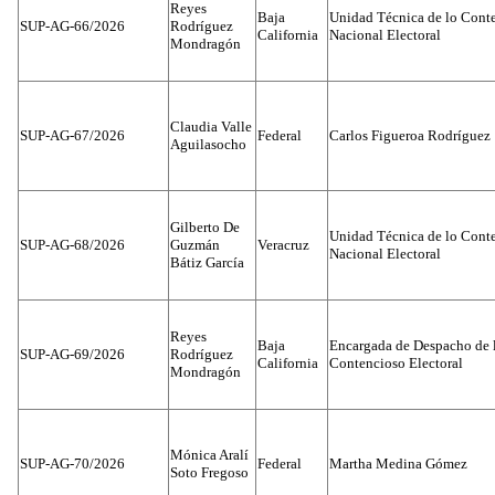
Reyes
Baja
Unidad Técnica de lo Conten
SUP-AG-66/2026
Rodríguez
California
Nacional Electoral
Mondragón
Claudia Valle
SUP-AG-67/2026
Federal
Carlos Figueroa Rodríguez
Aguilasocho
Gilberto De
Unidad Técnica de lo Conten
SUP-AG-68/2026
Guzmán
Veracruz
Nacional Electoral
Bátiz García
Reyes
Baja
Encargada de Despacho de 
SUP-AG-69/2026
Rodríguez
California
Contencioso Electoral
Mondragón
Mónica Aralí
SUP-AG-70/2026
Federal
Martha Medina Gómez
Soto Fregoso