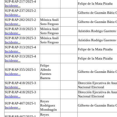
SUP-RAP-217/2025-4
Felipe de la Mata Pizaña
Incidente...
SUP-RAP-237/2025-2
Gilberto de Guzmán Bátiz 
Incidente...
SUP-RAP-282/2025-2
Mónica Aralí
Gilberto de Guzmán Bátiz 
Incidente...
Soto Fregoso
SUP-RAP-310/2025-3
Mónica Aralí
Arístides Rodrigo Guerrero
Incidente...
Soto Fregoso
SUP-RAP-310/2025-3
Mónica Aralí
Arístides Rodrigo Guerrero
Incidente...
Soto Fregoso
SUP-RAP-313/2025-4
Felipe de la Mata Pizaña
Incidente...
SUP-RAP-313/2025-4
Felipe de la Mata Pizaña
Incidente...
Felipe
SUP-RAP-355/2025-1
Alfredo
Gilberto de Guzmán Bátiz 
Incidente...
Fuentes
Barrera
SUP-RAP-418/2025-3
Dirección Ejecutiva de Asun
Incidente...
Nacional Electoral
SUP-RAP-418/2025-3
Dirección Ejecutiva de Asun
Incidente...
Nacional Electoral
Reyes
SUP-RAP-467/2025-1
Rodríguez
Gilberto de Guzmán Batiz 
Incidente...
Mondragón
Reyes
SUP-RAP-467/2025-1