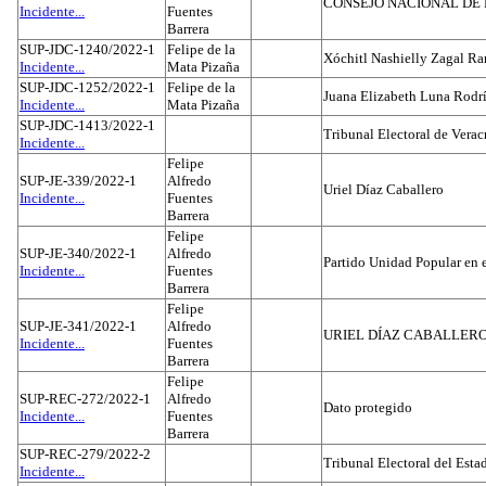
CONSEJO NACIONAL DE L
Incidente...
Fuentes
Barrera
SUP-JDC-1240/2022-1
Felipe de la
Xóchitl Nashielly Zagal Ra
Incidente...
Mata Pizaña
SUP-JDC-1252/2022-1
Felipe de la
Juana Elizabeth Luna Rodr
Incidente...
Mata Pizaña
SUP-JDC-1413/2022-1
Tribunal Electoral de Verac
Incidente...
Felipe
SUP-JE-339/2022-1
Alfredo
Uriel Díaz Caballero
Incidente...
Fuentes
Barrera
Felipe
SUP-JE-340/2022-1
Alfredo
Partido Unidad Popular en 
Incidente...
Fuentes
Barrera
Felipe
SUP-JE-341/2022-1
Alfredo
URIEL DÍAZ CABALLER
Incidente...
Fuentes
Barrera
Felipe
SUP-REC-272/2022-1
Alfredo
Dato protegido
Incidente...
Fuentes
Barrera
SUP-REC-279/2022-2
Tribunal Electoral del Est
Incidente...