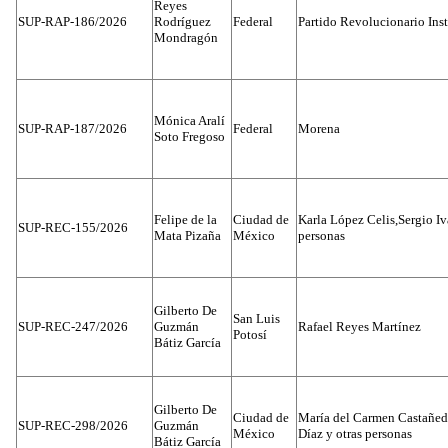
Reyes
SUP-RAP-186/2026
Rodríguez
Federal
Partido Revolucionario Inst
Mondragón
Mónica Aralí
SUP-RAP-187/2026
Federal
Morena
Soto Fregoso
Felipe de la
Ciudad de
Karla López Celis,Sergio I
SUP-REC-155/2026
Mata Pizaña
México
personas
Gilberto De
San Luis
SUP-REC-247/2026
Guzmán
Rafael Reyes Martínez
Potosí
Bátiz García
Gilberto De
Ciudad de
María del Carmen Castañed
SUP-REC-298/2026
Guzmán
México
Díaz y otras personas
Bátiz García