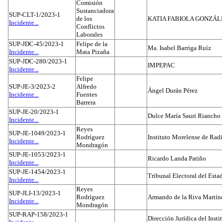
Comisión
Sustanciadora
SUP-CLT-1/2023-1
de los
KATIA FABIOLA GONZÁL
Incidente...
Conflictos
Laborales
SUP-JDC-45/2023-1
Felipe de la
Ma. Isabel Barriga Ruíz
Incidente...
Mata Pizaña
SUP-JDC-280/2023-1
IMPEPAC
Incidente...
Felipe
SUP-JE-3/2023-2
Alfredo
Ángel Durán Pérez
Incidente...
Fuentes
Barrera
SUP-JE-20/2023-1
Dulce María Sauri Riancho
Incidente...
Reyes
SUP-JE-1049/2023-1
Rodríguez
Instituto Morelense de Rad
Incidente...
Mondragón
SUP-JE-1053/2023-1
Ricardo Landa Patiño
Incidente...
SUP-JE-1454/2023-1
Tribunal Electoral del Esta
Incidente...
Reyes
SUP-JLI-13/2023-1
Rodríguez
Armando de la Riva Martín
Incidente...
Mondragón
SUP-RAP-158/2023-1
Dirección Jurídica del Insti