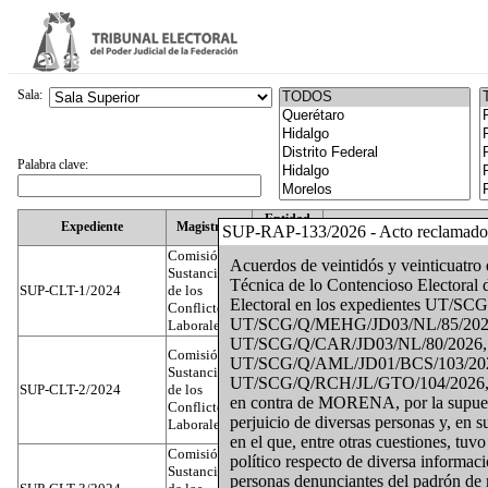
Sala:
Palabra clave:
Entidad
Expediente
Magistrado
SUP-RAP-133/2026 - Acto reclamado
Federativa
Comisión
Acuerdos de veintidós y veinticuatro 
Sustanciadora
Técnica de lo Contencioso Electoral de
SUP-CLT-1/2024
de los
Federal
Juan José Serrato Velasco
Electoral en los expedientes UT/
Conflictos
UT/SCG/Q/MEHG/JD03/NL/85/2026
Laborales
UT/SCG/Q/CAR/JD03/NL/80/2026
Comisión
UT/SCG/Q/AML/JD01/BCS/103/20
Sustanciadora
UT/SCG/Q/RCH/JL/GTO/104/2026, int
SUP-CLT-2/2024
de los
Federal
José Luis Muñoz Zambrano
en contra de MORENA, por la supuesta
Conflictos
perjuicio de diversas personas y, en s
Laborales
en el que, entre otras cuestiones, tuv
Comisión
político respecto de diversa informac
Sustanciadora
personas denunciantes del padrón de mil
Nuevo