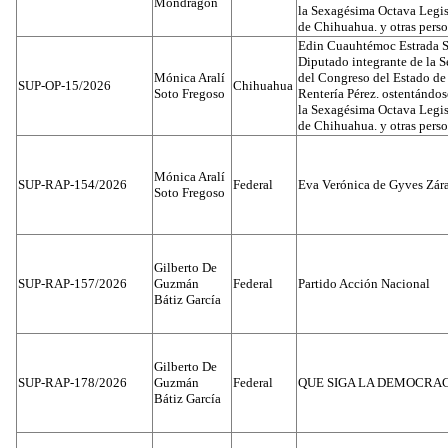
Mondragón
la Sexagésima Octava Legis
de Chihuahua. y otras pers
Edin Cuauhtémoc Estrada S
Diputado integrante de la 
Mónica Aralí
del Congreso del Estado d
SUP-OP-15/2026
Chihuahua
Soto Fregoso
Rentería Pérez. ostentándo
la Sexagésima Octava Legis
de Chihuahua. y otras pers
Mónica Aralí
SUP-RAP-154/2026
Federal
Eva Verónica de Gyves Zár
Soto Fregoso
Gilberto De
SUP-RAP-157/2026
Guzmán
Federal
Partido Acción Nacional
Bátiz García
Gilberto De
SUP-RAP-178/2026
Guzmán
Federal
QUE SIGA LA DEMOCRA
Bátiz García