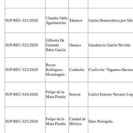
Claudia Valle
SUP-REC-321/2026
Tabasco
Unión Democrática por Tab
Aguilasocho
Gilberto De
SUP-REC-322/2026
Guzmán
Oaxaca
Gaudencio García Nicolás
Bátiz García
Reyes
SUP-REC-323/2026
Rodríguez
Coahuila
Coalición “Sigamos Hacien
Mondragón
Felipe de la
SUP-REC-324/2026
Sonora
Carlos Ernesto Navarro Ló
Mata Pizaña
Felipe de la
Ciudad de
SUP-REC-325/2026
Dato Protegido
Mata Pizaña
México