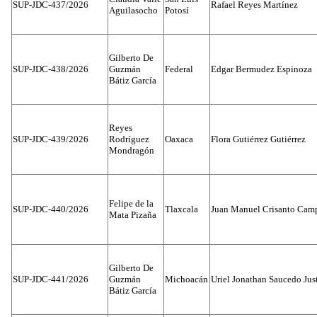
SUP-JDC-437/2026
Rafael Reyes Martínez
Aguilasocho
Potosí
Gilberto De
SUP-JDC-438/2026
Guzmán
Federal
Edgar Bermudez Espinoza
Bátiz García
Reyes
SUP-JDC-439/2026
Rodríguez
Oaxaca
Flora Gutiérrez Gutiérrez
Mondragón
Felipe de la
SUP-JDC-440/2026
Tlaxcala
Juan Manuel Crisanto Cam
Mata Pizaña
Gilberto De
SUP-JDC-441/2026
Guzmán
Michoacán
Uriel Jonathan Saucedo Jus
Bátiz García