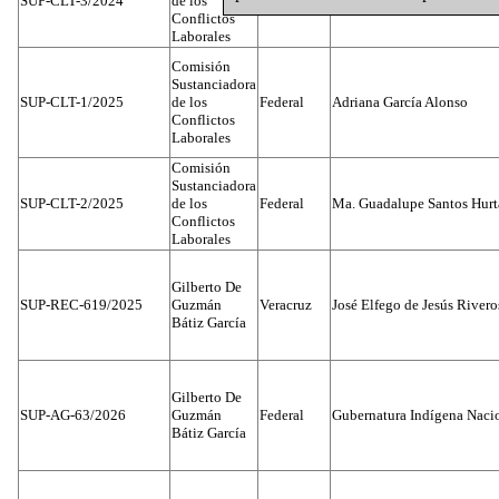
SUP-CLT-3/2024
de los
Dato Protegido
León
Conflictos
Laborales
Comisión
Sustanciadora
SUP-CLT-1/2025
de los
Federal
Adriana García Alonso
Conflictos
Laborales
Comisión
Sustanciadora
SUP-CLT-2/2025
de los
Federal
Ma. Guadalupe Santos Hur
Conflictos
Laborales
Gilberto De
SUP-REC-619/2025
Guzmán
Veracruz
José Elfego de Jesús River
Bátiz García
Gilberto De
SUP-AG-63/2026
Guzmán
Federal
Gubernatura Indígena Nacio
Bátiz García