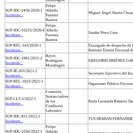
Felipe
SUP-JDC-2456/2020-1
Alfredo
Miguel Ángel Osorio Chong
Incidente...
Fuentes
Barrera
Felipe
SUP-JDC-10255/2020-4
Alfredo
Sandra Pérez Cruz
Incidente...
Fuentes
Barrera
SUP-REC-343/2020-1
Encargado de despacho de la
Incidente...
Instituto Estatal Electoral 
Reyes
SUP-JDC-1081/2021-2
Rodríguez
GREGORIO JIMÉNEZ GA
Incidente...
Mondragón
SUP-JE-263/2021-2
Secretario Ejecutivo del Ins
Incidente...
SUP-REC-1825/2021-1
Organismo Público Electora
Incidente...
Comisión
Sustanciadora
SUP-CLT-3/2022-1
de los
Karla Leonarda Ramírez Qu
Incidente...
Conflictos
Laborales
SUP-JDC-951/2022-1
TUS DEMIAN FERNAND
Incidente...
Felipe
SUP-JDC-1056/2022-1
Alfredo