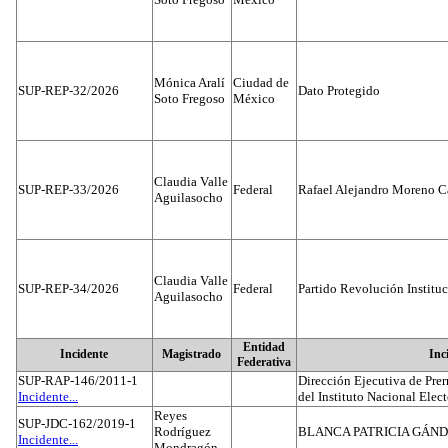
Mónica Aralí
Ciudad de
SUP-REP-32/2026
Dato Protegido
Soto Fregoso
México
Claudia Valle
SUP-REP-33/2026
Federal
Rafael Alejandro Moreno C
Aguilasocho
Claudia Valle
SUP-REP-34/2026
Federal
Partido Revolución Institu
Aguilasocho
Entidad
Incidente
Magistrado
Inc
Federativa
SUP-RAP-146/2011-1
Dirección Ejecutiva de Prer
Incidente...
del Instituto Nacional Elect
Reyes
SUP-JDC-162/2019-1
Rodríguez
BLANCA PATRICIA GÁN
Incidente...
Mondragón