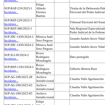
Incidente...
Felipe
SUP-RAP-219/2023-1
Alfredo
Titular de la Defensoría Pub
Incidente...
Fuentes
Electoral del Poder Judicial
Barrera
SUP-REP-229/2023-1
Tribunal Electoral del Est
Incidente...
SUP-REP-386/2023-1
Sala Regional Especializada
Incidente...
Poder Judicial de la Federa
SUP-JDC-1450/2024-2
Mónica Aralí
Gerardo Andrés Arceo Vidal
Incidente...
Soto Fregoso
SUP-JDC-1450/2024-2
Mónica Aralí
Gerardo Andrés Arceo Vidal
Incidente...
Soto Fregoso
Reyes
SUP-JLI-39/2024-2
Rodríguez
Dato protegido
Incidente...
Mondragón
Reyes
SUP-REP-1183/2024-1
Rodríguez
Gilberto Herrera Ruiz
Incidente...
Mondragón
SUP-AG-189/2025-28
Archivo
Claudia Valle Aguilasocho
Incidente...
Jurisdiccional
SUP-AG-189/2025-63
Archivo
Claudia Valle Aguilasocho
Incidente...
Jurisdiccional
SUP-AG-189/2025-85
Archivo
Claudia Valle Aguilasocho
Incidente...
Jurisdiccional
Felipe