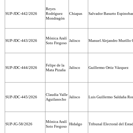
Reyes
SUP-JDC-442/2026
Rodríguez
Chiapas
Salvador Basurto Espinobar
Mondragón
Mónica Aralí
SUP-JDC-443/2026
Jalisco
Manuel Alejandro Murillo G
Soto Fregoso
Felipe de la
SUP-JDC-444/2026
Jalisco
Guillermo Ortiz Vázquez
Mata Pizaña
Claudia Valle
SUP-JDC-445/2026
Jalisco
Luis Guillermo Saldaña Ro
Aguilasocho
Mónica Aralí
SUP-JG-58/2026
Hidalgo
Tribunal Electoral del Esta
Soto Fregoso