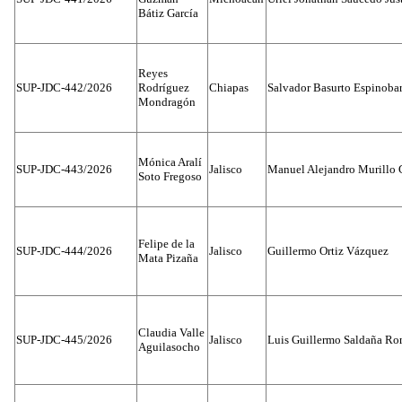
Bátiz García
Reyes
SUP-JDC-442/2026
Rodríguez
Chiapas
Salvador Basurto Espinobar
Mondragón
Mónica Aralí
SUP-JDC-443/2026
Jalisco
Manuel Alejandro Murillo G
Soto Fregoso
Felipe de la
SUP-JDC-444/2026
Jalisco
Guillermo Ortiz Vázquez
Mata Pizaña
Claudia Valle
SUP-JDC-445/2026
Jalisco
Luis Guillermo Saldaña Ro
Aguilasocho