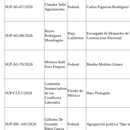
Claudia Valle
SUP-AG-67/2026
Federal
Carlos Figueroa Rodríguez
Aguilasocho
Reyes
Baja
Encargada de Despacho de 
SUP-AG-69/2026
Rodríguez
California
Contencioso Electoral
Mondragón
Mónica Aralí
SUP-AG-70/2026
Federal
Martha Medina Gómez
Soto Fregoso
Comisión
Sustanciadora
Estado de
SUP-CLT-1/2026
de los
Dato Protegido
México
Conflictos
Laborales
Gilberto De
SUP-JDC-345/2026
Guzmán
Federal
Agrupación política "Que s
Bátiz García