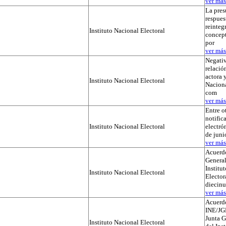
ver más.
La pres
respues
reinteg
Instituto Nacional Electoral
concep
por
ver más.
Negativ
relación
actora y
Instituto Nacional Electoral
Naciona
com
ver más.
Entre o
notific
Instituto Nacional Electoral
electró
de juni
ver más.
Acuerdo
General
Institu
Instituto Nacional Electoral
Elector
diecinu
ver más.
Acuerd
INE/JG
Junta G
Instituto Nacional Electoral