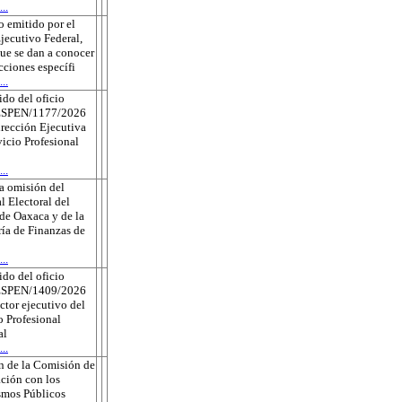
..
 emitido por el
jecutivo Federal,
que se dan a conocer
ecciones específi
..
do del oficio
ESPEN/1177/2026
irección Ejecutiva
vicio Profesional
..
a omisión del
l Electoral del
de Oaxaca y de la
ría de Finanzas de
..
do del oficio
ESPEN/1409/2026
ector ejecutivo del
o Profesional
al
..
n de la Comisión de
ción con los
smos Públicos