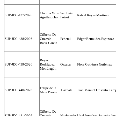
Claudia Valle
San Luis
SUP-JDC-437/2026
Rafael Reyes Martínez
Aguilasocho
Potosí
Gilberto De
SUP-JDC-438/2026
Guzmán
Federal
Edgar Bermudez Espinoza
Bátiz García
Reyes
SUP-JDC-439/2026
Rodríguez
Oaxaca
Flora Gutiérrez Gutiérrez
Mondragón
Felipe de la
SUP-JDC-440/2026
Tlaxcala
Juan Manuel Crisanto Cam
Mata Pizaña
Gilberto De
SUP-JDC-441/2026
Guzmán
Michoacán
Uriel Jonathan Saucedo Jus