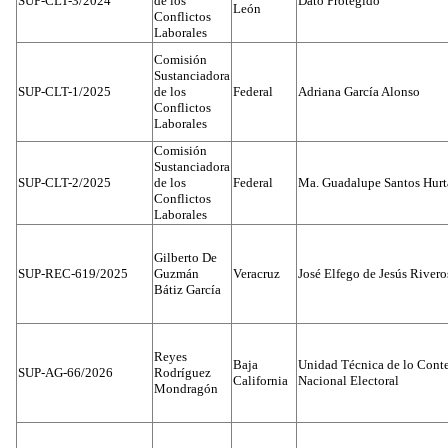
SUP-CLT-3/2024
de los
Dato Protegido
León
Conflictos
Laborales
Comisión
Sustanciadora
SUP-CLT-1/2025
de los
Federal
Adriana García Alonso
Conflictos
Laborales
Comisión
Sustanciadora
SUP-CLT-2/2025
de los
Federal
Ma. Guadalupe Santos Hur
Conflictos
Laborales
Gilberto De
SUP-REC-619/2025
Guzmán
Veracruz
José Elfego de Jesús River
Bátiz García
Reyes
Baja
Unidad Técnica de lo Conten
SUP-AG-66/2026
Rodríguez
California
Nacional Electoral
Mondragón