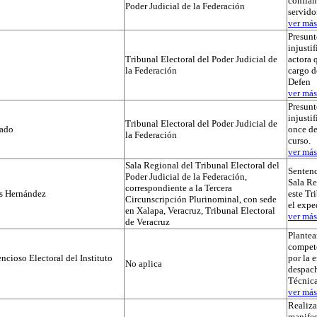
confian
Poder Judicial de la Federación
servido
ver más.
Presunt
injustif
Tribunal Electoral del Poder Judicial de
actora 
la Federación
cargo d
Defen
ver más.
Presunt
injusti
Tribunal Electoral del Poder Judicial de
tado
once de
la Federación
curso.
ver más.
Sala Regional del Tribunal Electoral del
Sentenc
Poder Judicial de la Federación,
Sala Re
correspondiente a la Tercera
os Hernández
este Tr
Circunscripción Plurinominal, con sede
el exp
en Xalapa, Veracruz, Tribunal Electoral
ver más.
de Veracruz
Plante
compet
cioso Electoral del Instituto
por la 
No aplica
despach
Técnica
ver más.
Realiza
manifes