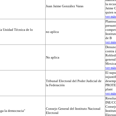
la recu
Juan Jaime González Varas
Jaime G
quien s
ver más.
Plantea
presunt
la Unidad Técnica de lo
compete
no aplica
Institut
de B
ver más.
Denunc
contra 
Robledo
No aplica
general
Mexica
ver más.
El supu
injusti
Tribunal Electoral del Poder Judicial de
desemp
la Federación
PROTEGI
plant
ver más.
Resolu
INE/CG
Consejo
Consejo General del Instituto Nacional
iga la democracia"
Institu
Electoral
Elector