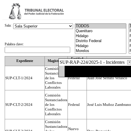
Sala:
Palabra clave:
Entidad
Expediente
Magistrado
SUP-RAP-224/2025-1 - Incidentes
Federativa
Comisión
Sustanciadora
SUP-CLT-1/2024
de los
Federal
Juan José Serrato Velasco
Conflictos
Laborales
Comisión
Sustanciadora
SUP-CLT-2/2024
de los
Federal
José Luis Muñoz Zambrano
Conflictos
Laborales
Comisión
Sustanciadora
Nuevo