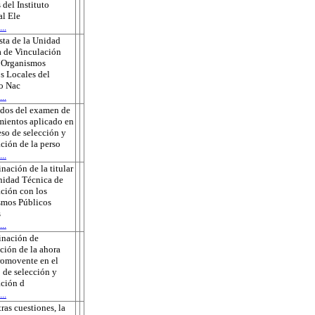
 del Instituto
l Ele
..
ta de la Unidad
 de Vinculación
s Organismos
s Locales del
to Nac
..
ados del examen de
ientos aplicado en
eso de selección y
ción de la perso
..
nación de la titular
nidad Técnica de
ción con los
smos Públicos
s
..
inación de
ción de la ahora
romovente en el
 de selección y
ción d
..
tras cuestiones, la