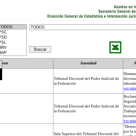
Actor
Autoridad
A
Demand
Tribunal Electoral del Poder Judicial de
diversa
la Federación
laboral
ver más.
Reclama
Segurid
Tribunal Electoral del Poder Judicial de
Sociale
la Federación
Trabaja
recono
ver más.
"Destit
por la 
Sala Superior del Tribunal Electoral del