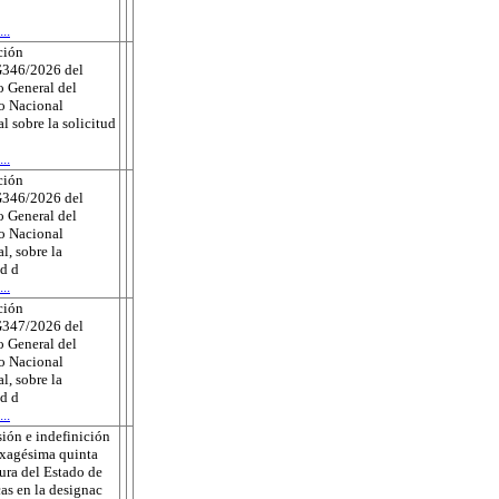
..
ción
346/2026 del
 General del
to Nacional
al sobre la solicitud
..
ción
346/2026 del
 General del
to Nacional
l, sobre la
ud d
..
ción
347/2026 del
 General del
to Nacional
l, sobre la
ud d
..
ión e indefinición
exagésima quinta
tura del Estado de
as en la designac