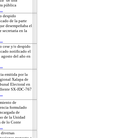
za" de una
ra pública
..
o despido
icado de la parte
que desempeñaba el
e secretaria en la
..
o cese y/o despido
ficado notificado el
 agosto del año en
..
ia emitida por la
gional Xalapa de
ibunal Electoral en
ediente SX-JDC-767
..
amiento de
encia formulado
encargada de
o de la Unidad
 de lo Conte
..
 diversas
taciones respecto a