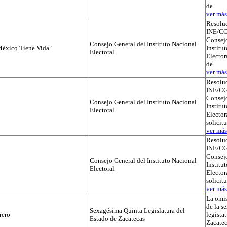
de
ver más.
Resolu
INE/CG
Consejo
Consejo General del Instituto Nacional
éxico Tiene Vida"
Institu
Electoral
Elector
de
ver más.
Resolu
INE/CG
Consejo
Consejo General del Instituto Nacional
Institu
Electoral
Electora
solicit
ver más.
Resolu
INE/CG
Consejo
Consejo General del Instituto Nacional
Institu
Electoral
Electora
solicit
ver más.
La omis
de la s
Sexagésima Quinta Legislatura del
rero
legista
Estado de Zacatecas
Zacatec