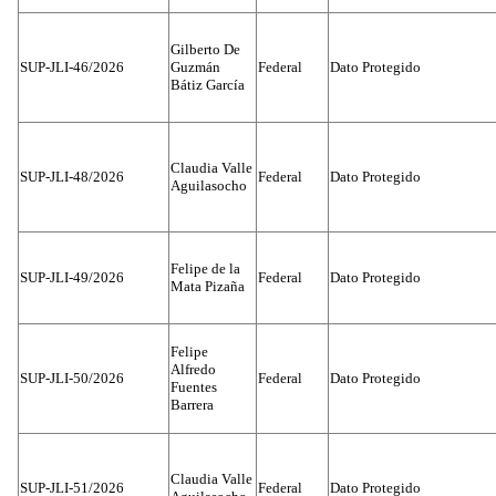
Gilberto De
SUP-JLI-46/2026
Guzmán
Federal
Dato Protegido
Bátiz García
Claudia Valle
SUP-JLI-48/2026
Federal
Dato Protegido
Aguilasocho
Felipe de la
SUP-JLI-49/2026
Federal
Dato Protegido
Mata Pizaña
Felipe
Alfredo
SUP-JLI-50/2026
Federal
Dato Protegido
Fuentes
Barrera
Claudia Valle
SUP-JLI-51/2026
Federal
Dato Protegido