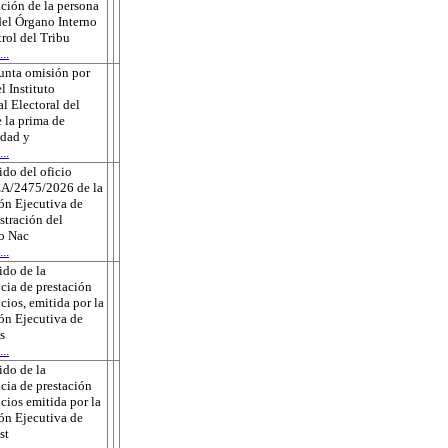
ción de la persona
 del Órgano Interno
rol del Tribu
..
unta omisión por
l Instituto
l Electoral del
 la prima de
edad y
..
do del oficio
A/2475/2026 de la
ón Ejecutiva de
tración del
to Nac
..
do de la
cia de prestación
icios, emitida por la
ón Ejecutiva de
s
..
do de la
cia de prestación
icios emitida por la
ón Ejecutiva de
st