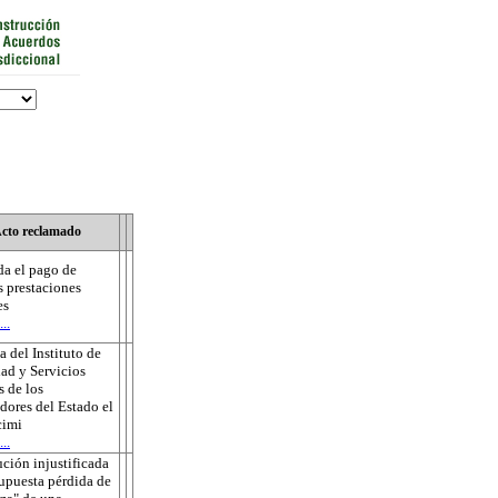
cto reclamado
a el pago de
s prestaciones
es
..
 del Instituto de
ad y Servicios
s de los
dores del Estado el
cimi
..
ución injustificada
supuesta pérdida de