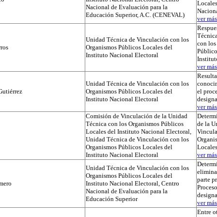
Locales
Nacional de Evaluación para la
Naciona
Educación Superior, A.C. (CENEVAL)
ver más.
Respues
Técnica
Unidad Técnica de Vinculación con los
con lo
ros
Organismos Públicos Locales del
Público
Instituto Nacional Electoral
Institu
ver más.
Result
Unidad Técnica de Vinculación con los
conocim
utiérrez
Organismos Públicos Locales del
el proc
Instituto Nacional Electoral
designa
ver más.
Comisión de Vinculación de la Unidad
Determi
Técnica con los Organismos Públicos
de la U
Locales del Instituto Nacional Electoral,
Vincula
Unidad Técnica de Vinculación con los
Organi
Organismos Públicos Locales del
Locale
Instituto Nacional Electoral
ver más.
Determ
Unidad Técnica de Vinculación con los
elimina
Organismos Públicos Locales del
parte p
mero
Instituto Nacional Electoral, Centro
Proceso
Nacional de Evaluación para la
designa
Educación Superior
ver más.
Entre o