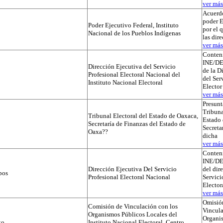
ver más.
Acuerdo
poder E
Poder Ejecutivo Federal, Instituto
por el 
Nacional de los Pueblos Indígenas
las dir
ver más.
Conteni
INE/D
Dirección Ejecutiva del Servicio
de la D
Profesional Electoral Nacional del
del Ser
Instituto Nacional Electoral
Elector
ver más.
Presunt
Tribuna
Tribunal Electoral del Estado de Oaxaca,
Estado 
Secretaría de Finanzas del Estado de
Secreta
Oaxa??
dicha
ver más.
Conteni
INE/D
Dirección Ejecutiva Del Servicio
del dir
pos
Profesional Electoral Nacional
Servici
Elector
ver más.
Omisió
Comisión de Vinculación con los
Vincula
Organismos Públicos Locales del
Organi
to
Instituto Nacional Electoral, Centro