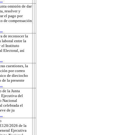
..
unta omisión de dar
ta, resolver y
rar el pago por
to de compensación
..
a de reconocer la
 laboral entre la
 el Instituto
l Electoral, así
..
tras cuestiones, la
ación por correo
nico de dieciocho
o de la presente
..
 de la Junta
 Ejecutiva del
to Nacional
al celebrada el
eve de ju
..
o
E120/2026 de la
eneral Ejecutiva