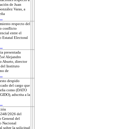
sación de Juan
onzález Varas, a
eña
..
miento respecto del
o conflicto
ncial entre el
o Estatal Electoral
..
ia presentada
Zoé Alejandro
 Aburto, director
 del Instituto
no de
..
esto despido
ficado del cargo que
eña como (DATO
DO), adscrita a la
..
ción
348/2026 del
 General del
to Nacional
al sobre la solicitud