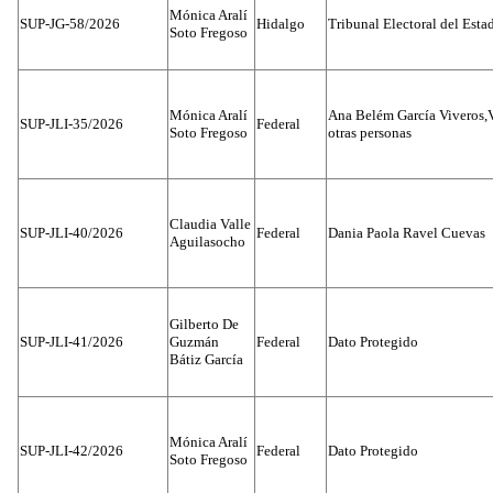
Mónica Aralí
SUP-JG-58/2026
Hidalgo
Tribunal Electoral del Esta
Soto Fregoso
Mónica Aralí
Ana Belém García Viveros,
SUP-JLI-35/2026
Federal
Soto Fregoso
otras personas
Claudia Valle
SUP-JLI-40/2026
Federal
Dania Paola Ravel Cuevas
Aguilasocho
Gilberto De
SUP-JLI-41/2026
Guzmán
Federal
Dato Protegido
Bátiz García
Mónica Aralí
SUP-JLI-42/2026
Federal
Dato Protegido
Soto Fregoso