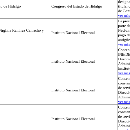
designa
do de Hidalgo
Congreso del Estado de Hidalgo
titular
de Cont
ver más.
La pres
parte de
Virginia Ramírez Camacho y
Naciona
Instituto Nacional Electoral
pago de
antigü
ver más.
Conteni
INE/DE
Direcci
Instituto Nacional Electoral
Adminis
Institu
ver más.
Conteni
constan
de serv
Instituto Nacional Electoral
Direcci
Admini
ver más.
Conteni
constan
de serv
Instituto Nacional Electoral
Direcci
Admini