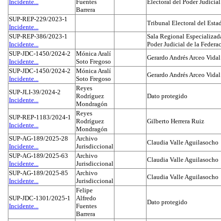
Incidente...
Fuentes
Electoral del Poder Judicial
Barrera
SUP-REP-229/2023-1
Tribunal Electoral del Est
Incidente...
SUP-REP-386/2023-1
Sala Regional Especializada
Incidente...
Poder Judicial de la Federa
SUP-JDC-1450/2024-2
Mónica Aralí
Gerardo Andrés Arceo Vidal
Incidente...
Soto Fregoso
SUP-JDC-1450/2024-2
Mónica Aralí
Gerardo Andrés Arceo Vidal
Incidente...
Soto Fregoso
Reyes
SUP-JLI-39/2024-2
Rodríguez
Dato protegido
Incidente...
Mondragón
Reyes
SUP-REP-1183/2024-1
Rodríguez
Gilberto Herrera Ruiz
Incidente...
Mondragón
SUP-AG-189/2025-28
Archivo
Claudia Valle Aguilasocho
Incidente...
Jurisdiccional
SUP-AG-189/2025-63
Archivo
Claudia Valle Aguilasocho
Incidente...
Jurisdiccional
SUP-AG-189/2025-85
Archivo
Claudia Valle Aguilasocho
Incidente...
Jurisdiccional
Felipe
SUP-JDC-1301/2025-1
Alfredo
Dato protegido
Incidente...
Fuentes
Barrera