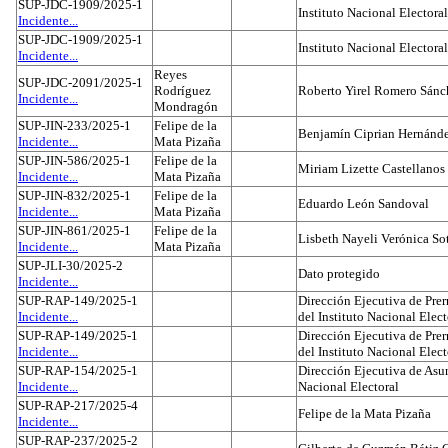
SUP-JDC-1909/2025-1
Instituto Nacional Electoral
Incidente...
SUP-JDC-1909/2025-1
Instituto Nacional Electoral
Incidente...
Reyes
SUP-JDC-2091/2025-1
Rodríguez
Roberto Yirel Romero Sánc
Incidente...
Mondragón
SUP-JIN-233/2025-1
Felipe de la
Benjamín Ciprian Hernánd
Incidente...
Mata Pizaña
SUP-JIN-586/2025-1
Felipe de la
Miriam Lizette Castellanos
Incidente...
Mata Pizaña
SUP-JIN-832/2025-1
Felipe de la
Eduardo León Sandoval
Incidente...
Mata Pizaña
SUP-JIN-861/2025-1
Felipe de la
Lisbeth Nayeli Verónica So
Incidente...
Mata Pizaña
SUP-JLI-30/2025-2
Dato protegido
Incidente...
SUP-RAP-149/2025-1
Dirección Ejecutiva de Prer
Incidente...
del Instituto Nacional Elect
SUP-RAP-149/2025-1
Dirección Ejecutiva de Prer
Incidente...
del Instituto Nacional Elect
SUP-RAP-154/2025-1
Dirección Ejecutiva de Asun
Incidente...
Nacional Electoral
SUP-RAP-217/2025-4
Felipe de la Mata Pizaña
Incidente...
SUP-RAP-237/2025-2