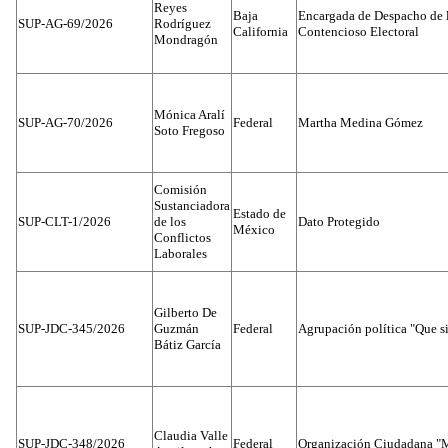
Reyes
Baja
Encargada de Despacho de 
SUP-AG-69/2026
Rodríguez
California
Contencioso Electoral
Mondragón
Mónica Aralí
SUP-AG-70/2026
Federal
Martha Medina Gómez
Soto Fregoso
Comisión
Sustanciadora
Estado de
SUP-CLT-1/2026
de los
Dato Protegido
México
Conflictos
Laborales
Gilberto De
SUP-JDC-345/2026
Guzmán
Federal
Agrupación política "Que s
Bátiz García
Claudia Valle
SUP-JDC-348/2026
Federal
Organización Ciudadana "M