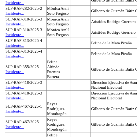
Gilberto de Guzmán Bátiz 
Incidente...
SUP-RAP-282/2025-2
Mónica Aralí
Gilberto de Guzmán Bátiz 
Incidente...
Soto Fregoso
SUP-RAP-310/2025-3
Mónica Aralí
Arístides Rodrigo Guerrero
Incidente...
Soto Fregoso
SUP-RAP-310/2025-3
Mónica Aralí
Arístides Rodrigo Guerrero
Incidente...
Soto Fregoso
SUP-RAP-313/2025-4
Felipe de la Mata Pizaña
Incidente...
SUP-RAP-313/2025-4
Felipe de la Mata Pizaña
Incidente...
Felipe
SUP-RAP-355/2025-1
Alfredo
Gilberto de Guzmán Bátiz 
Incidente...
Fuentes
Barrera
SUP-RAP-418/2025-3
Dirección Ejecutiva de Asun
Incidente...
Nacional Electoral
SUP-RAP-418/2025-3
Dirección Ejecutiva de Asun
Incidente...
Nacional Electoral
Reyes
SUP-RAP-467/2025-1
Rodríguez
Gilberto de Guzmán Batiz 
Incidente...
Mondragón
Reyes
SUP-RAP-467/2025-1
Rodríguez
Gilberto de Guzmán Batiz 
Incidente...
Mondragón
Felipe