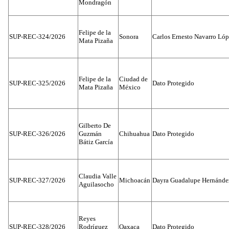
Mondragón
Felipe de la
SUP-REC-324/2026
Sonora
Carlos Ernesto Navarro Ló
Mata Pizaña
Felipe de la
Ciudad de
SUP-REC-325/2026
Dato Protegido
Mata Pizaña
México
Gilberto De
SUP-REC-326/2026
Guzmán
Chihuahua
Dato Protegido
Bátiz García
Claudia Valle
SUP-REC-327/2026
Michoacán
Dayra Guadalupe Hernánde
Aguilasocho
Reyes
SUP-REC-328/2026
Rodríguez
Oaxaca
Dato Protegido