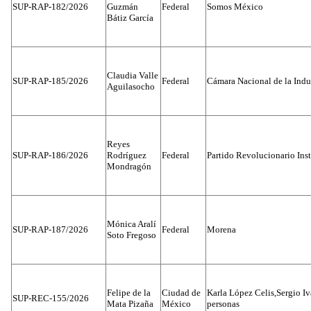
SUP-RAP-182/2026
Guzmán
Federal
Somos México
Bátiz García
Claudia Valle
SUP-RAP-185/2026
Federal
Cámara Nacional de la Indus
Aguilasocho
Reyes
SUP-RAP-186/2026
Rodríguez
Federal
Partido Revolucionario Inst
Mondragón
Mónica Aralí
SUP-RAP-187/2026
Federal
Morena
Soto Fregoso
Felipe de la
Ciudad de
Karla López Celis,Sergio I
SUP-REC-155/2026
Mata Pizaña
México
personas