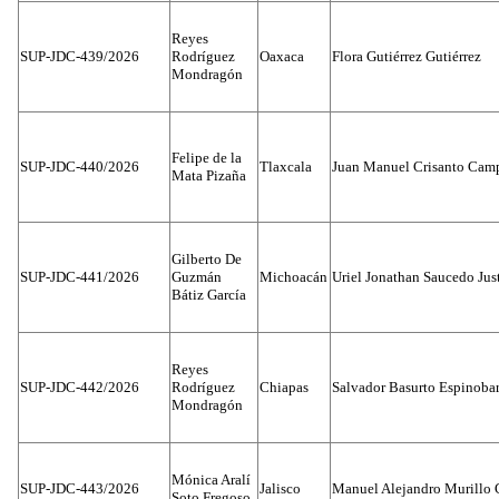
Reyes
SUP-JDC-439/2026
Rodríguez
Oaxaca
Flora Gutiérrez Gutiérrez
Mondragón
Felipe de la
SUP-JDC-440/2026
Tlaxcala
Juan Manuel Crisanto Cam
Mata Pizaña
Gilberto De
SUP-JDC-441/2026
Guzmán
Michoacán
Uriel Jonathan Saucedo Jus
Bátiz García
Reyes
SUP-JDC-442/2026
Rodríguez
Chiapas
Salvador Basurto Espinobar
Mondragón
Mónica Aralí
SUP-JDC-443/2026
Jalisco
Manuel Alejandro Murillo G
Soto Fregoso