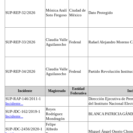
Mónica Aralí
Ciudad de
SUP-REP-32/2026
Dato Protegido
Soto Fregoso
México
Claudia Valle
SUP-REP-33/2026
Federal
Rafael Alejandro Moreno C
Aguilasocho
Claudia Valle
SUP-REP-34/2026
Federal
Partido Revolución Institu
Aguilasocho
Entidad
Incidente
Magistrado
Inc
Federativa
SUP-RAP-146/2011-1
Dirección Ejecutiva de Prer
Incidente...
del Instituto Nacional Elect
Reyes
SUP-JDC-162/2019-1
Rodríguez
BLANCA PATRICIA GÁN
Incidente...
Mondragón
Felipe
SUP-JDC-2456/2020-1
Alfredo
Miguel Ángel Osorio Chong