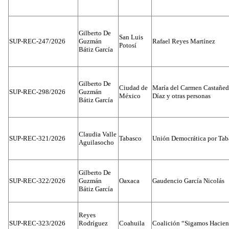
Gilberto De
San Luis
SUP-REC-247/2026
Guzmán
Rafael Reyes Martínez
Potosí
Bátiz García
Gilberto De
Ciudad de
María del Carmen Castañed
SUP-REC-298/2026
Guzmán
México
Díaz y otras personas
Bátiz García
Claudia Valle
SUP-REC-321/2026
Tabasco
Unión Democrática por Tab
Aguilasocho
Gilberto De
SUP-REC-322/2026
Guzmán
Oaxaca
Gaudencio García Nicolás
Bátiz García
Reyes
SUP-REC-323/2026
Rodríguez
Coahuila
Coalición “Sigamos Hacien