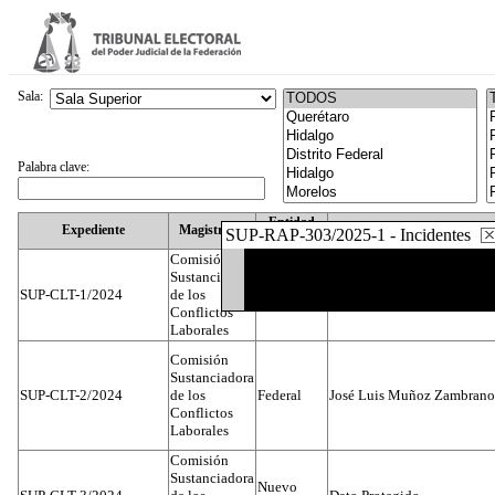
Sala:
Palabra clave:
Entidad
Expediente
Magistrado
SUP-RAP-303/2025-1 - Incidentes
Federativa
Comisión
Sustanciadora
SUP-CLT-1/2024
de los
Federal
Juan José Serrato Velasco
Conflictos
Laborales
Comisión
Sustanciadora
SUP-CLT-2/2024
de los
Federal
José Luis Muñoz Zambrano
Conflictos
Laborales
Comisión
Sustanciadora
Nuevo