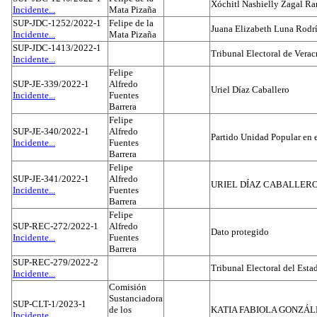
Xóchitl Nashielly Zagal Ra
Incidente...
Mata Pizaña
SUP-JDC-1252/2022-1
Felipe de la
Juana Elizabeth Luna Rodr
Incidente...
Mata Pizaña
SUP-JDC-1413/2022-1
Tribunal Electoral de Verac
Incidente...
Felipe
SUP-JE-339/2022-1
Alfredo
Uriel Díaz Caballero
Incidente...
Fuentes
Barrera
Felipe
SUP-JE-340/2022-1
Alfredo
Partido Unidad Popular en 
Incidente...
Fuentes
Barrera
Felipe
SUP-JE-341/2022-1
Alfredo
URIEL DÍAZ CABALLER
Incidente...
Fuentes
Barrera
Felipe
SUP-REC-272/2022-1
Alfredo
Dato protegido
Incidente...
Fuentes
Barrera
SUP-REC-279/2022-2
Tribunal Electoral del Est
Incidente...
Comisión
Sustanciadora
SUP-CLT-1/2023-1
de los
KATIA FABIOLA GONZÁL
Incidente...