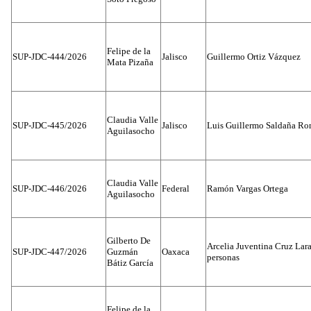
Felipe de la
SUP-JDC-444/2026
Jalisco
Guillermo Ortiz Vázquez
Mata Pizaña
Claudia Valle
SUP-JDC-445/2026
Jalisco
Luis Guillermo Saldaña Ro
Aguilasocho
Claudia Valle
SUP-JDC-446/2026
Federal
Ramón Vargas Ortega
Aguilasocho
Gilberto De
Arcelia Juventina Cruz Lara
SUP-JDC-447/2026
Guzmán
Oaxaca
personas
Bátiz García
Felipe de la