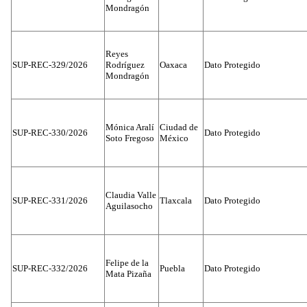
Mondragón
Reyes
SUP-REC-329/2026
Rodríguez
Oaxaca
Dato Protegido
Mondragón
Mónica Aralí
Ciudad de
SUP-REC-330/2026
Dato Protegido
Soto Fregoso
México
Claudia Valle
SUP-REC-331/2026
Tlaxcala
Dato Protegido
Aguilasocho
Felipe de la
SUP-REC-332/2026
Puebla
Dato Protegido
Mata Pizaña