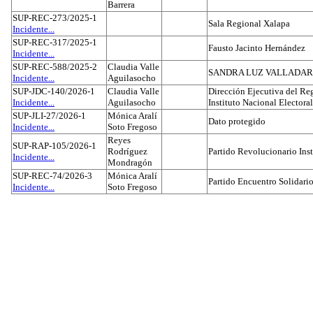
Barrera
SUP-REC-273/2025-1
Sala Regional Xalapa
Incidente...
SUP-REC-317/2025-1
Fausto Jacinto Hernández
Incidente...
SUP-REC-588/2025-2
Claudia Valle
SANDRA LUZ VALLADAR
Incidente...
Aguilasocho
SUP-JDC-140/2026-1
Claudia Valle
Dirección Ejecutiva del Reg
Incidente...
Aguilasocho
Instituto Nacional Electoral
SUP-JLI-27/2026-1
Mónica Aralí
Dato protegido
Incidente...
Soto Fregoso
Reyes
SUP-RAP-105/2026-1
Rodríguez
Partido Revolucionario Inst
Incidente...
Mondragón
SUP-REC-74/2026-3
Mónica Aralí
Partido Encuentro Solidario
Incidente...
Soto Fregoso