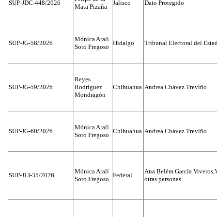
SUP-JDC-448/2026
Jalisco
Dato Protegido
Mata Pizaña
Mónica Aralí
SUP-JG-58/2026
Hidalgo
Tribunal Electoral del Esta
Soto Fregoso
Reyes
SUP-JG-59/2026
Rodríguez
Chihuahua
Andrea Chávez Treviño
Mondragón
Mónica Aralí
SUP-JG-60/2026
Chihuahua
Andrea Chávez Treviño
Soto Fregoso
Mónica Aralí
Ana Belém García Viveros,
SUP-JLI-35/2026
Federal
Soto Fregoso
otras personas