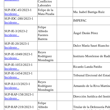
Conflictos
Laborales
SUP-JDC-45/2023-1
Felipe de la
Ma. Isabel Barriga Ruíz
Incidente...
Mata Pizaña
SUP-JDC-280/2023-1
IMPEPAC
Incidente...
Felipe
SUP-JE-3/2023-2
Alfredo
Ángel Durán Pérez
Incidente...
Fuentes
Barrera
SUP-JE-20/2023-1
Dulce María Sauri Riancho
Incidente...
Reyes
SUP-JE-1049/2023-1
Rodríguez
Instituto Morelense de Rad
Incidente...
Mondragón
SUP-JE-1053/2023-1
Ricardo Landa Patiño
Incidente...
SUP-JE-1454/2023-1
Tribunal Electoral del Esta
Incidente...
Reyes
SUP-JLI-13/2023-1
Rodríguez
Armando de la Riva Martín
Incidente...
Mondragón
SUP-RAP-158/2023-1
Dirección Jurídica del Insti
Incidente...
Felipe
SUP-RAP-219/2023-1
Alfredo
Titular de la Defensoría Pub