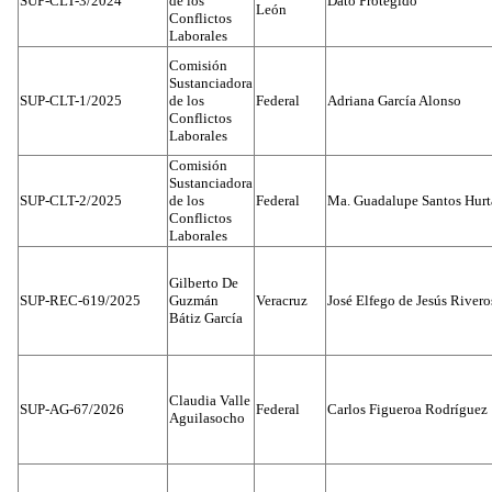
SUP-CLT-3/2024
de los
Dato Protegido
León
Conflictos
Laborales
Comisión
Sustanciadora
SUP-CLT-1/2025
de los
Federal
Adriana García Alonso
Conflictos
Laborales
Comisión
Sustanciadora
SUP-CLT-2/2025
de los
Federal
Ma. Guadalupe Santos Hur
Conflictos
Laborales
Gilberto De
SUP-REC-619/2025
Guzmán
Veracruz
José Elfego de Jesús River
Bátiz García
Claudia Valle
SUP-AG-67/2026
Federal
Carlos Figueroa Rodríguez
Aguilasocho