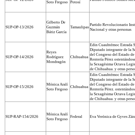
Soto Fregoso
Potosí
Gilberto De
Partido Revolucionario Inst
SUP-OP-13/2026
Guzmán
Tamaulipas
Nacional y otras personas
Bátiz García
Edin Cuauhtémoc Estrada S
Diputado integrante de la 
Reyes
del Congreso del Estado d
SUP-OP-14/2026
Rodríguez
Chihuahua
Rentería Pérez ostentándos
Mondragón
la Sexagésima Octava Legis
de Chihuahua. y otras pers
Edin Cuauhtémoc Estrada S
Diputado integrante de la 
Mónica Aralí
del Congreso del Estado d
SUP-OP-15/2026
Chihuahua
Soto Fregoso
Rentería Pérez. ostentándo
la Sexagésima Octava Legis
de Chihuahua. y otras pers
Mónica Aralí
SUP-RAP-154/2026
Federal
Eva Verónica de Gyves Zár
Soto Fregoso