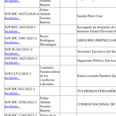
Incidente...
Fuentes
Barrera
Felipe
SUP-JDC-10255/2020-4
Alfredo
Sandra Pérez Cruz
Incidente...
Fuentes
Barrera
SUP-REC-343/2020-1
Encargado de despacho de la
Incidente...
Instituto Estatal Electoral 
Reyes
SUP-JDC-1081/2021-2
Rodríguez
GREGORIO JIMÉNEZ GA
Incidente...
Mondragón
SUP-JE-263/2021-2
Secretario Ejecutivo del Ins
Incidente...
SUP-REC-1825/2021-1
Organismo Público Electora
Incidente...
Comisión
Sustanciadora
SUP-CLT-3/2022-1
de los
Karla Leonarda Ramírez Qu
Incidente...
Conflictos
Laborales
SUP-JDC-951/2022-1
TUS DEMIAN FERNAND
Incidente...
Felipe
SUP-JDC-1056/2022-1
Alfredo
CONSEJO NACIONAL DE L
Incidente...
Fuentes
Barrera
SUP-JDC-1240/2022-1
Felipe de la