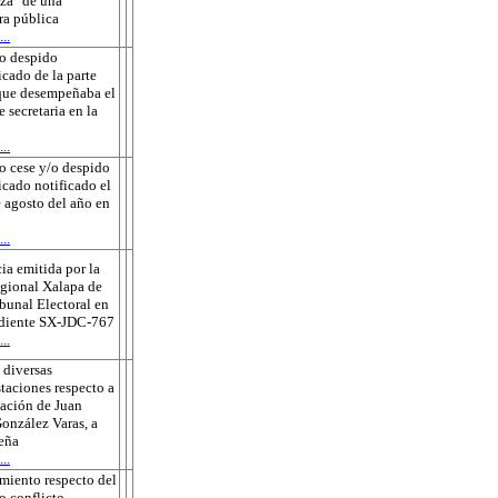
za" de una
ra pública
..
o despido
icado de la parte
que desempeñaba el
e secretaria en la
..
o cese y/o despido
ficado notificado el
 agosto del año en
..
ia emitida por la
gional Xalapa de
ibunal Electoral en
ediente SX-JDC-767
..
 diversas
taciones respecto a
sación de Juan
onzález Varas, a
eña
..
miento respecto del
o conflicto