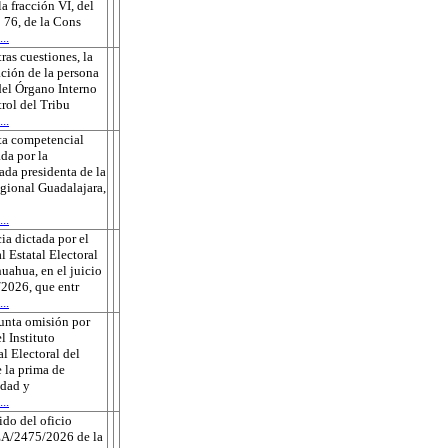
la fracción VI, del
o 76, de la Cons
..
tras cuestiones, la
ción de la persona
 del Órgano Interno
rol del Tribu
..
ta competencial
da por la
ada presidenta de la
gional Guadalajara,
..
ia dictada por el
l Estatal Electoral
uahua, en el juicio
2026, que entr
..
unta omisión por
l Instituto
l Electoral del
 la prima de
edad y
..
do del oficio
A/2475/2026 de la