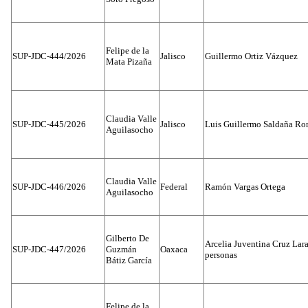
Felipe de la
SUP-JDC-444/2026
Jalisco
Guillermo Ortiz Vázquez
Mata Pizaña
Claudia Valle
SUP-JDC-445/2026
Jalisco
Luis Guillermo Saldaña Ro
Aguilasocho
Claudia Valle
SUP-JDC-446/2026
Federal
Ramón Vargas Ortega
Aguilasocho
Gilberto De
Arcelia Juventina Cruz Lara
SUP-JDC-447/2026
Guzmán
Oaxaca
personas
Bátiz García
Felipe de la