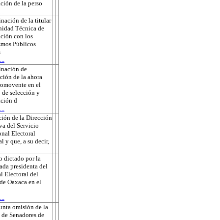
ción de la perso
..
nación de la titular
nidad Técnica de
ción con los
smos Públicos
s
..
inación de
ción de la ahora
romovente en el
 de selección y
ción d
..
ión de la Dirección
va del Servicio
onal Electoral
l y que, a su decir,
..
 dictado por la
ada presidenta del
l Electoral del
de Oaxaca en el
..
unta omisión de la
 de Senadores de