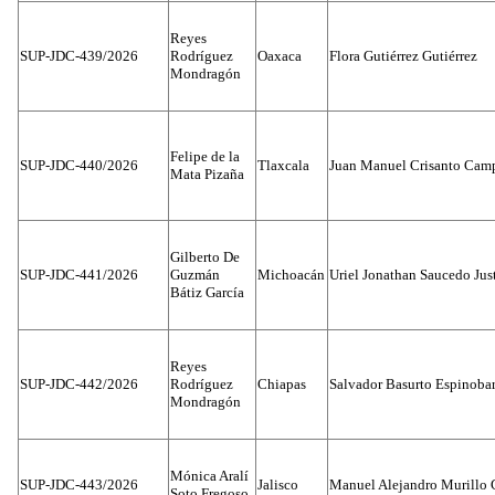
Reyes
SUP-JDC-439/2026
Rodríguez
Oaxaca
Flora Gutiérrez Gutiérrez
Mondragón
Felipe de la
SUP-JDC-440/2026
Tlaxcala
Juan Manuel Crisanto Cam
Mata Pizaña
Gilberto De
SUP-JDC-441/2026
Guzmán
Michoacán
Uriel Jonathan Saucedo Jus
Bátiz García
Reyes
SUP-JDC-442/2026
Rodríguez
Chiapas
Salvador Basurto Espinobar
Mondragón
Mónica Aralí
SUP-JDC-443/2026
Jalisco
Manuel Alejandro Murillo G
Soto Fregoso