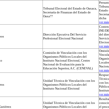
Presunt
Tribuna
Tribunal Electoral del Estado de Oaxaca,
Estado 
Secretaría de Finanzas del Estado de
Secreta
Oaxa??
dicha
ver más.
Conteni
INE/D
Dirección Ejecutiva Del Servicio
del dir
pos
Profesional Electoral Nacional
Servici
Elector
ver más.
Omisió
Comisión de Vinculación con los
Vincula
Organismos Públicos Locales del
Organi
to
Instituto Nacional Electoral, Centro
Locales
Nacional de Evaluación para la
Naciona
Educación Superior, A.C. (CENEVAL)
ver más.
Respues
Técnica
Unidad Técnica de Vinculación con los
con lo
ros
Organismos Públicos Locales del
Público
Instituto Nacional Electoral
Institu
ver más.
Result
Unidad Técnica de Vinculación con los
conocim
utiérrez
Organismos Públicos Locales del
el proc