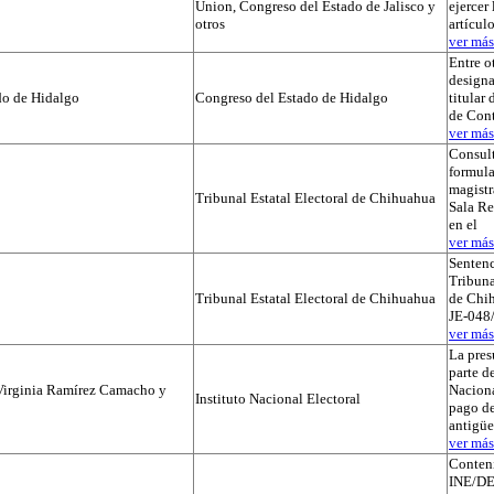
Union, Congreso del Estado de Jalisco y
ejercer 
otros
artícul
ver más.
Entre o
designa
do de Hidalgo
Congreso del Estado de Hidalgo
titular
de Cont
ver más.
Consul
formula
magistr
Tribunal Estatal Electoral de Chihuahua
Sala Re
en el
ver más.
Sentenc
Tribuna
Tribunal Estatal Electoral de Chihuahua
de Chih
JE-048/
ver más.
La pres
parte de
Virginia Ramírez Camacho y
Naciona
Instituto Nacional Electoral
pago de
antigü
ver más.
Conteni
INE/DE