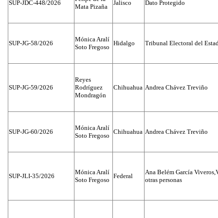
SUP-JDC-448/2026
Jalisco
Dato Protegido
Mata Pizaña
Mónica Aralí
SUP-JG-58/2026
Hidalgo
Tribunal Electoral del Esta
Soto Fregoso
Reyes
SUP-JG-59/2026
Rodríguez
Chihuahua
Andrea Chávez Treviño
Mondragón
Mónica Aralí
SUP-JG-60/2026
Chihuahua
Andrea Chávez Treviño
Soto Fregoso
Mónica Aralí
Ana Belém García Viveros,
SUP-JLI-35/2026
Federal
Soto Fregoso
otras personas