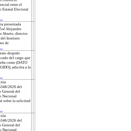
ncial entre el
o Estatal Electoral
..
ia presentada
Zoé Alejandro
 Aburto, director
 del Instituto
no de
..
esto despido
ficado del cargo que
eña como (DATO
DO), adscrita a la
..
ción
348/2026 del
 General del
to Nacional
al sobre la solicitud
..
ción
346/2026 del
 General del
to Nacional