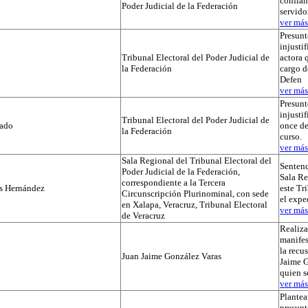
confian
Poder Judicial de la Federación
servido
ver más.
Presunt
injustif
Tribunal Electoral del Poder Judicial de
actora 
la Federación
cargo d
Defen
ver más.
Presunt
injusti
Tribunal Electoral del Poder Judicial de
tado
once de
la Federación
curso.
ver más.
Sala Regional del Tribunal Electoral del
Sentenc
Poder Judicial de la Federación,
Sala Re
correspondiente a la Tercera
os Hernández
este Tr
Circunscripción Plurinominal, con sede
el exp
en Xalapa, Veracruz, Tribunal Electoral
ver más.
de Veracruz
Realiza
manifes
la recu
Juan Jaime González Varas
Jaime G
quien s
ver más.
Plantea
presunt