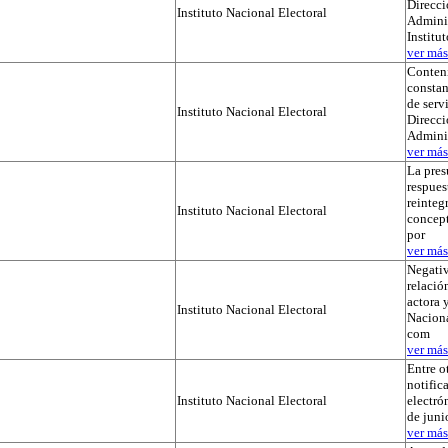
Direcci
Instituto Nacional Electoral
Adminis
Institu
ver más.
Conteni
constan
de serv
Instituto Nacional Electoral
Direcci
Admini
ver más.
La pres
respues
reinteg
Instituto Nacional Electoral
concep
por
ver más.
Negativ
relación
actora y
Instituto Nacional Electoral
Naciona
com
ver más.
Entre o
notific
Instituto Nacional Electoral
electró
de juni
ver más.