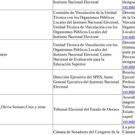
Instituto Nacional Electoral
designa
ver más.
Comisión de Vinculación de la Unidad
Determi
Técnica con los Organismos Públicos
de la U
Locales del Instituto Nacional Electoral,
Vincula
Unidad Técnica de Vinculación con los
Organi
Organismos Públicos Locales del
Locale
Instituto Nacional Electoral
ver más.
Determ
Unidad Técnica de Vinculación con los
elimina
Organismos Públicos Locales del
parte p
mero
Instituto Nacional Electoral, Centro
Proceso
Nacional de Evaluación para la
designa
Educación Superior
ver más.
Resoluc
Dirección Ejecutiva del SPEN, Junta
Ejecuti
General Ejecutiva del Instituto Nacional
Profesi
Electoral
Naciona
ver más.
Acuerdo
magistr
,Olivia Soriano Cruz y otras
Tribuna
Tribunal Electoral del Estado de Oaxaca
Estado 
exped
ver más.
La pres
Cámara de Senadores del Congreso de la
Cámara