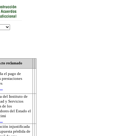
cto reclamado
a el pago de
s prestaciones
es
..
 del Instituto de
ad y Servicios
s de los
dores del Estado el
cimi
..
ución injustificada
supuesta pérdida de