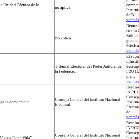
la Unidad Técnica de lo
compete
no aplica
Institut
de B
ver más.
Denunc
contra 
Robledo
No aplica
general
Mexica
ver más.
El supu
injusti
Tribunal Electoral del Poder Judicial de
desemp
la Federación
PROTEGI
plant
ver más.
Resolu
INE/CG
Consejo
Consejo General del Instituto Nacional
iga la democracia"
Institu
Electoral
Elector
de
ver más.
Resolu
INE/CG
Consejo
Consejo General del Instituto Nacional
éxico Tiene Vida"
Institu