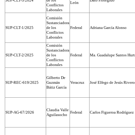
SUP-CLT-3/2024
de los
Dato Protegido
León
Conflictos
Laborales
Comisión
Sustanciadora
SUP-CLT-1/2025
de los
Federal
Adriana García Alonso
Conflictos
Laborales
Comisión
Sustanciadora
SUP-CLT-2/2025
de los
Federal
Ma. Guadalupe Santos Hur
Conflictos
Laborales
Gilberto De
SUP-REC-619/2025
Guzmán
Veracruz
José Elfego de Jesús River
Bátiz García
Claudia Valle
SUP-AG-67/2026
Federal
Carlos Figueroa Rodríguez
Aguilasocho