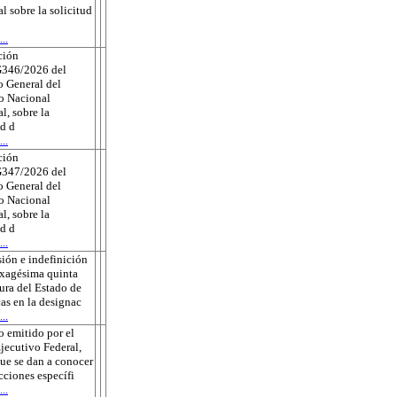
al sobre la solicitud
..
ción
346/2026 del
 General del
to Nacional
l, sobre la
ud d
..
ción
347/2026 del
 General del
to Nacional
l, sobre la
ud d
..
ión e indefinición
exagésima quinta
tura del Estado de
as en la designac
..
 emitido por el
jecutivo Federal,
que se dan a conocer
ecciones específi
..