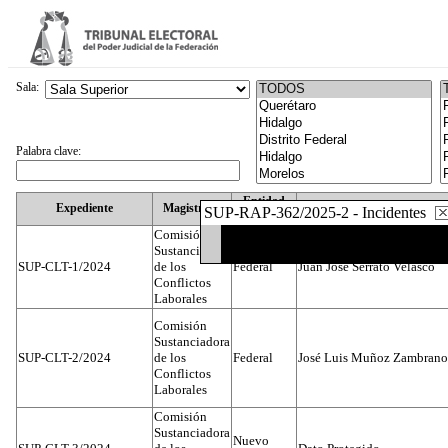
Sala:
Palabra clave:
Entidad
Expediente
Magistrado
SUP-RAP-362/2025-2 - Incidentes
Federativa
Comisión
Sustanciadora
SUP-CLT-1/2024
de los
Federal
Juan José Serrato Velasco
Conflictos
Laborales
Comisión
Sustanciadora
SUP-CLT-2/2024
de los
Federal
José Luis Muñoz Zambrano
Conflictos
Laborales
Comisión
Sustanciadora
Nuevo