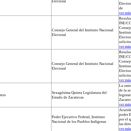
Electoral
Elector
de
ver más.
Resolu
INE/CG
Consejo
Consejo General del Instituto Nacional
Institu
Electoral
Electora
solicit
ver más.
Resolu
INE/CG
Consejo
Consejo General del Instituto Nacional
Institu
Electoral
Electora
solicit
ver más.
La omis
de la s
Sexagésima Quinta Legislatura del
rero
legista
Estado de Zacatecas
Zacatec
ver más.
Acuerdo
poder E
Poder Ejecutivo Federal, Instituto
por el 
Nacional de los Pueblos Indígenas
las dir
ver más.