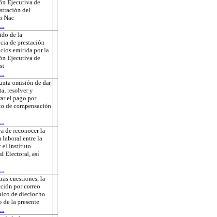
ón Ejecutiva de
tración del
to Nac
..
do de la
cia de prestación
icios emitida por la
ón Ejecutiva de
st
..
unta omisión de dar
ta, resolver y
rar el pago por
to de compensación
..
a de reconocer la
 laboral entre la
 el Instituto
l Electoral, así
..
tras cuestiones, la
ación por correo
nico de dieciocho
o de la presente
..