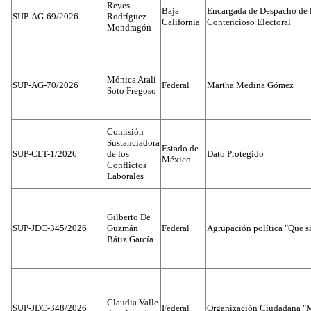
Reyes
Baja
Encargada de Despacho de 
SUP-AG-69/2026
Rodríguez
California
Contencioso Electoral
Mondragón
Mónica Aralí
SUP-AG-70/2026
Federal
Martha Medina Gómez
Soto Fregoso
Comisión
Sustanciadora
Estado de
SUP-CLT-1/2026
de los
Dato Protegido
México
Conflictos
Laborales
Gilberto De
SUP-JDC-345/2026
Guzmán
Federal
Agrupación política "Que s
Bátiz García
Claudia Valle
SUP-JDC-348/2026
Federal
Organización Ciudadana "M