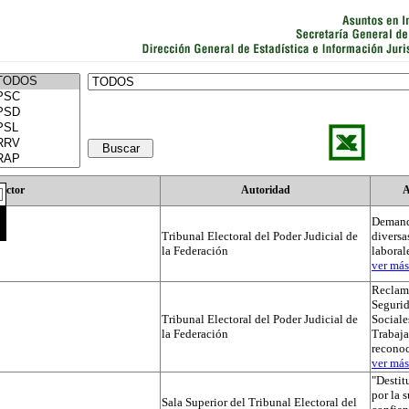
Actor
Autoridad
A
Demand
Tribunal Electoral del Poder Judicial de
diversa
la Federación
laboral
ver más.
Reclama
Segurid
Tribunal Electoral del Poder Judicial de
Sociale
la Federación
Trabaja
recono
ver más.
"Destit
por la 
Sala Superior del Tribunal Electoral del