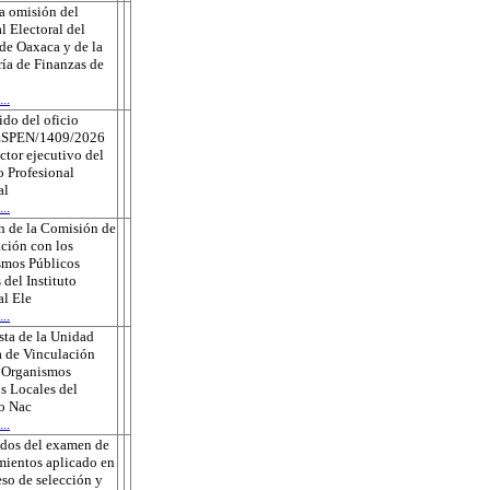
a omisión del
l Electoral del
de Oaxaca y de la
ría de Finanzas de
..
do del oficio
ESPEN/1409/2026
ector ejecutivo del
o Profesional
al
..
n de la Comisión de
ción con los
smos Públicos
 del Instituto
l Ele
..
ta de la Unidad
 de Vinculación
s Organismos
s Locales del
to Nac
..
ados del examen de
ientos aplicado en
eso de selección y