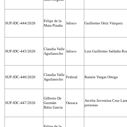
Felipe de la
SUP-JDC-444/2026
Jalisco
Guillermo Ortiz Vázquez
Mata Pizaña
Claudia Valle
SUP-JDC-445/2026
Jalisco
Luis Guillermo Saldaña Ro
Aguilasocho
Claudia Valle
SUP-JDC-446/2026
Federal
Ramón Vargas Ortega
Aguilasocho
Gilberto De
Arcelia Juventina Cruz Lara
SUP-JDC-447/2026
Guzmán
Oaxaca
personas
Bátiz García
Felipe de la