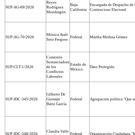
Reyes
Baja
Encargada de Despacho de 
SUP-AG-69/2026
Rodríguez
California
Contencioso Electoral
Mondragón
Mónica Aralí
SUP-AG-70/2026
Federal
Martha Medina Gómez
Soto Fregoso
Comisión
Sustanciadora
Estado de
SUP-CLT-1/2026
de los
Dato Protegido
México
Conflictos
Laborales
Gilberto De
SUP-JDC-345/2026
Guzmán
Federal
Agrupación política "Que s
Bátiz García
Claudia Valle
SUP-JDC-348/2026
Federal
Organización Ciudadana "M