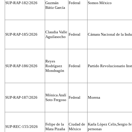
SUP-RAP-182/2026
Guzmán
Federal
Somos México
Bátiz García
Claudia Valle
SUP-RAP-185/2026
Federal
Cámara Nacional de la Indus
Aguilasocho
Reyes
SUP-RAP-186/2026
Rodríguez
Federal
Partido Revolucionario Inst
Mondragón
Mónica Aralí
SUP-RAP-187/2026
Federal
Morena
Soto Fregoso
Felipe de la
Ciudad de
Karla López Celis,Sergio I
SUP-REC-155/2026
Mata Pizaña
México
personas