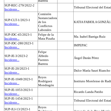
Barrera
SUP-REC-279/2022-2
Tribunal Electoral del Est
Incidente...
Comisión
Sustanciadora
SUP-CLT-1/2023-1
de los
KATIA FABIOLA GONZÁL
Incidente...
Conflictos
Laborales
SUP-JDC-45/2023-1
Felipe de la
Ma. Isabel Barriga Ruíz
Incidente...
Mata Pizaña
SUP-JDC-280/2023-1
IMPEPAC
Incidente...
Felipe
SUP-JE-3/2023-2
Alfredo
Ángel Durán Pérez
Incidente...
Fuentes
Barrera
SUP-JE-20/2023-1
Dulce María Sauri Riancho
Incidente...
Reyes
SUP-JE-1049/2023-1
Rodríguez
Instituto Morelense de Rad
Incidente...
Mondragón
SUP-JE-1053/2023-1
Ricardo Landa Patiño
Incidente...
SUP-JE-1454/2023-1
Tribunal Electoral del Esta
Incidente...
Reyes
SUP-JLI-13/2023-1