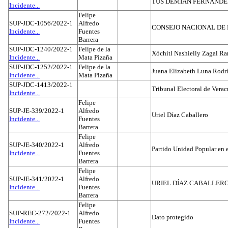
TUS DEMIAN FERNAND
Incidente...
Felipe
SUP-JDC-1056/2022-1
Alfredo
CONSEJO NACIONAL DE L
Incidente...
Fuentes
Barrera
SUP-JDC-1240/2022-1
Felipe de la
Xóchitl Nashielly Zagal Ra
Incidente...
Mata Pizaña
SUP-JDC-1252/2022-1
Felipe de la
Juana Elizabeth Luna Rodr
Incidente...
Mata Pizaña
SUP-JDC-1413/2022-1
Tribunal Electoral de Verac
Incidente...
Felipe
SUP-JE-339/2022-1
Alfredo
Uriel Díaz Caballero
Incidente...
Fuentes
Barrera
Felipe
SUP-JE-340/2022-1
Alfredo
Partido Unidad Popular en 
Incidente...
Fuentes
Barrera
Felipe
SUP-JE-341/2022-1
Alfredo
URIEL DÍAZ CABALLER
Incidente...
Fuentes
Barrera
Felipe
SUP-REC-272/2022-1
Alfredo
Dato protegido
Incidente...
Fuentes