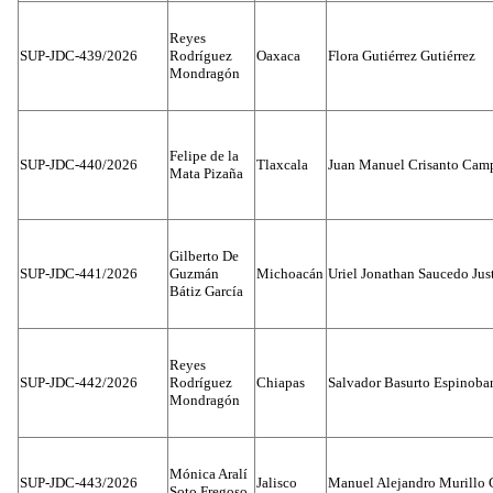
Reyes
SUP-JDC-439/2026
Rodríguez
Oaxaca
Flora Gutiérrez Gutiérrez
Mondragón
Felipe de la
SUP-JDC-440/2026
Tlaxcala
Juan Manuel Crisanto Cam
Mata Pizaña
Gilberto De
SUP-JDC-441/2026
Guzmán
Michoacán
Uriel Jonathan Saucedo Jus
Bátiz García
Reyes
SUP-JDC-442/2026
Rodríguez
Chiapas
Salvador Basurto Espinobar
Mondragón
Mónica Aralí
SUP-JDC-443/2026
Jalisco
Manuel Alejandro Murillo G
Soto Fregoso