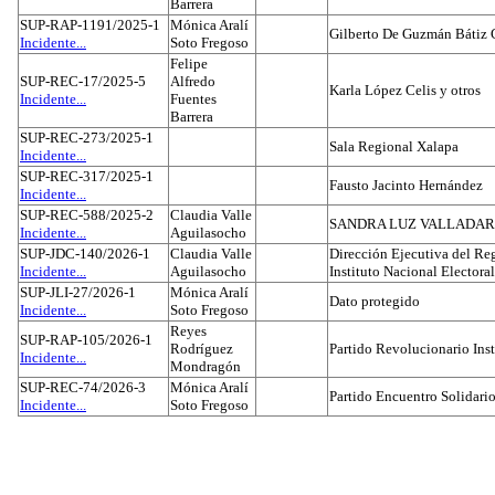
Barrera
SUP-RAP-1191/2025-1
Mónica Aralí
Gilberto De Guzmán Bátiz 
Incidente...
Soto Fregoso
Felipe
SUP-REC-17/2025-5
Alfredo
Karla López Celis y otros
Incidente...
Fuentes
Barrera
SUP-REC-273/2025-1
Sala Regional Xalapa
Incidente...
SUP-REC-317/2025-1
Fausto Jacinto Hernández
Incidente...
SUP-REC-588/2025-2
Claudia Valle
SANDRA LUZ VALLADAR
Incidente...
Aguilasocho
SUP-JDC-140/2026-1
Claudia Valle
Dirección Ejecutiva del Reg
Incidente...
Aguilasocho
Instituto Nacional Electoral
SUP-JLI-27/2026-1
Mónica Aralí
Dato protegido
Incidente...
Soto Fregoso
Reyes
SUP-RAP-105/2026-1
Rodríguez
Partido Revolucionario Inst
Incidente...
Mondragón
SUP-REC-74/2026-3
Mónica Aralí
Partido Encuentro Solidario
Incidente...
Soto Fregoso