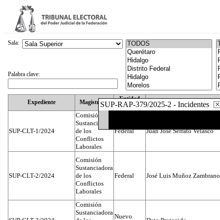
Sala:
Palabra clave:
Entidad
Expediente
Magistrado
SUP-RAP-379/2025-2 - Incidentes
Federativa
Comisión
Sustanciadora
SUP-CLT-1/2024
de los
Federal
Juan José Serrato Velasco
Conflictos
Laborales
Comisión
Sustanciadora
SUP-CLT-2/2024
de los
Federal
José Luis Muñoz Zambrano
Conflictos
Laborales
Comisión
Sustanciadora
Nuevo