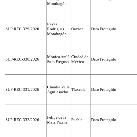
Mondragón
Reyes
SUP-REC-329/2026
Rodríguez
Oaxaca
Dato Protegido
Mondragón
Mónica Aralí
Ciudad de
SUP-REC-330/2026
Dato Protegido
Soto Fregoso
México
Claudia Valle
SUP-REC-331/2026
Tlaxcala
Dato Protegido
Aguilasocho
Felipe de la
SUP-REC-332/2026
Puebla
Dato Protegido
Mata Pizaña