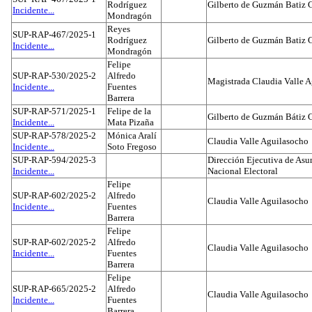
Rodríguez
Gilberto de Guzmán Batiz 
Incidente...
Mondragón
Reyes
SUP-RAP-467/2025-1
Rodríguez
Gilberto de Guzmán Batiz 
Incidente...
Mondragón
Felipe
SUP-RAP-530/2025-2
Alfredo
Magistrada Claudia Valle 
Incidente...
Fuentes
Barrera
SUP-RAP-571/2025-1
Felipe de la
Gilberto de Guzmán Bátiz 
Incidente...
Mata Pizaña
SUP-RAP-578/2025-2
Mónica Aralí
Claudia Valle Aguilasocho
Incidente...
Soto Fregoso
SUP-RAP-594/2025-3
Dirección Ejecutiva de Asun
Incidente...
Nacional Electoral
Felipe
SUP-RAP-602/2025-2
Alfredo
Claudia Valle Aguilasocho
Incidente...
Fuentes
Barrera
Felipe
SUP-RAP-602/2025-2
Alfredo
Claudia Valle Aguilasocho
Incidente...
Fuentes
Barrera
Felipe
SUP-RAP-665/2025-2
Alfredo
Claudia Valle Aguilasocho
Incidente...
Fuentes
Barrera