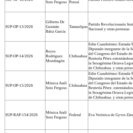
Soto Fregoso
Potosí
Gilberto De
Partido Revolucionario Inst
SUP-OP-13/2026
Guzmán
Tamaulipas
Nacional y otras personas
Bátiz García
Edin Cuauhtémoc Estrada S
Diputado integrante de la 
Reyes
del Congreso del Estado d
SUP-OP-14/2026
Rodríguez
Chihuahua
Rentería Pérez ostentándos
Mondragón
la Sexagésima Octava Legis
de Chihuahua. y otras pers
Edin Cuauhtémoc Estrada S
Diputado integrante de la 
Mónica Aralí
del Congreso del Estado d
SUP-OP-15/2026
Chihuahua
Soto Fregoso
Rentería Pérez. ostentándo
la Sexagésima Octava Legis
de Chihuahua. y otras pers
Mónica Aralí
SUP-RAP-154/2026
Federal
Eva Verónica de Gyves Zár
Soto Fregoso