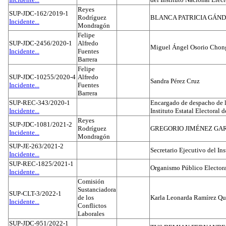
Reyes
SUP-JDC-162/2019-1
Rodríguez
BLANCA PATRICIA GÁN
Incidente...
Mondragón
Felipe
SUP-JDC-2456/2020-1
Alfredo
Miguel Ángel Osorio Chong
Incidente...
Fuentes
Barrera
Felipe
SUP-JDC-10255/2020-4
Alfredo
Sandra Pérez Cruz
Incidente...
Fuentes
Barrera
SUP-REC-343/2020-1
Encargado de despacho de la
Incidente...
Instituto Estatal Electoral 
Reyes
SUP-JDC-1081/2021-2
Rodríguez
GREGORIO JIMÉNEZ GA
Incidente...
Mondragón
SUP-JE-263/2021-2
Secretario Ejecutivo del Ins
Incidente...
SUP-REC-1825/2021-1
Organismo Público Electora
Incidente...
Comisión
Sustanciadora
SUP-CLT-3/2022-1
de los
Karla Leonarda Ramírez Qu
Incidente...
Conflictos
Laborales
SUP-JDC-951/2022-1