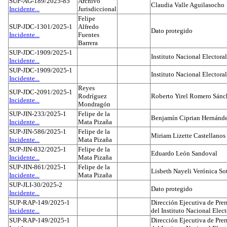
SUP-AG-189/2025-85
Archivo
Claudia Valle Aguilasocho
Incidente...
Jurisdiccional
Felipe
SUP-JDC-1301/2025-1
Alfredo
Dato protegido
Incidente...
Fuentes
Barrera
SUP-JDC-1909/2025-1
Instituto Nacional Electoral
Incidente...
SUP-JDC-1909/2025-1
Instituto Nacional Electoral
Incidente...
Reyes
SUP-JDC-2091/2025-1
Rodríguez
Roberto Yirel Romero Sánc
Incidente...
Mondragón
SUP-JIN-233/2025-1
Felipe de la
Benjamín Ciprian Hernánd
Incidente...
Mata Pizaña
SUP-JIN-586/2025-1
Felipe de la
Miriam Lizette Castellanos
Incidente...
Mata Pizaña
SUP-JIN-832/2025-1
Felipe de la
Eduardo León Sandoval
Incidente...
Mata Pizaña
SUP-JIN-861/2025-1
Felipe de la
Lisbeth Nayeli Verónica So
Incidente...
Mata Pizaña
SUP-JLI-30/2025-2
Dato protegido
Incidente...
SUP-RAP-149/2025-1
Dirección Ejecutiva de Prer
Incidente...
del Instituto Nacional Elect
SUP-RAP-149/2025-1
Dirección Ejecutiva de Prer