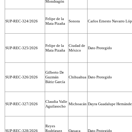
Mondragón
Felipe de la
SUP-REC-324/2026
Sonora
Carlos Ernesto Navarro Ló
Mata Pizaña
Felipe de la
Ciudad de
SUP-REC-325/2026
Dato Protegido
Mata Pizaña
México
Gilberto De
SUP-REC-326/2026
Guzmán
Chihuahua
Dato Protegido
Bátiz García
Claudia Valle
SUP-REC-327/2026
Michoacán
Dayra Guadalupe Hernánde
Aguilasocho
Reyes
SUP-REC-328/2026
Rodríguez
Oaxaca
Dato Protegido