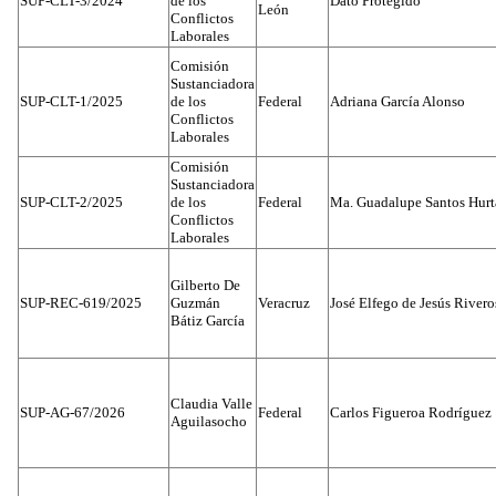
SUP-CLT-3/2024
de los
Dato Protegido
León
Conflictos
Laborales
Comisión
Sustanciadora
SUP-CLT-1/2025
de los
Federal
Adriana García Alonso
Conflictos
Laborales
Comisión
Sustanciadora
SUP-CLT-2/2025
de los
Federal
Ma. Guadalupe Santos Hur
Conflictos
Laborales
Gilberto De
SUP-REC-619/2025
Guzmán
Veracruz
José Elfego de Jesús River
Bátiz García
Claudia Valle
SUP-AG-67/2026
Federal
Carlos Figueroa Rodríguez
Aguilasocho