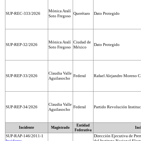
Mónica Aralí
SUP-REC-333/2026
Querétaro
Dato Protegido
Soto Fregoso
Mónica Aralí
Ciudad de
SUP-REP-32/2026
Dato Protegido
Soto Fregoso
México
Claudia Valle
SUP-REP-33/2026
Federal
Rafael Alejandro Moreno C
Aguilasocho
Claudia Valle
SUP-REP-34/2026
Federal
Partido Revolución Institu
Aguilasocho
Entidad
Incidente
Magistrado
Inc
Federativa
SUP-RAP-146/2011-1
Dirección Ejecutiva de Prer
Incidente...
del Instituto Nacional Elect