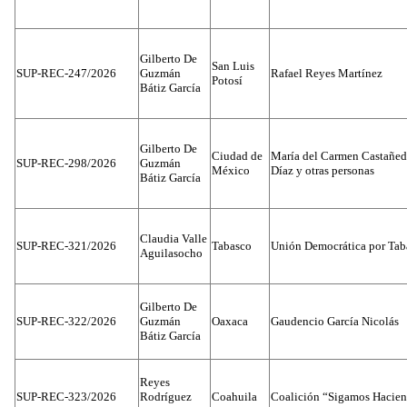
Gilberto De
San Luis
SUP-REC-247/2026
Guzmán
Rafael Reyes Martínez
Potosí
Bátiz García
Gilberto De
Ciudad de
María del Carmen Castañed
SUP-REC-298/2026
Guzmán
México
Díaz y otras personas
Bátiz García
Claudia Valle
SUP-REC-321/2026
Tabasco
Unión Democrática por Tab
Aguilasocho
Gilberto De
SUP-REC-322/2026
Guzmán
Oaxaca
Gaudencio García Nicolás
Bátiz García
Reyes
SUP-REC-323/2026
Rodríguez
Coahuila
Coalición “Sigamos Hacien