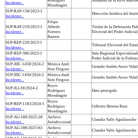
Rodríguez
Armando de la Riva Martín
Incidente...
Mondragón
SUP-RAP-158/2023-1
Dirección Jurídica del Insti
Incidente...
Felipe
SUP-RAP-219/2023-1
Alfredo
Titular de la Defensoría Pub
Incidente...
Fuentes
Electoral del Poder Judicial
Barrera
SUP-REP-229/2023-1
Tribunal Electoral del Est
Incidente...
SUP-REP-386/2023-1
Sala Regional Especializada
Incidente...
Poder Judicial de la Federa
SUP-JDC-1450/2024-2
Mónica Aralí
Gerardo Andrés Arceo Vidal
Incidente...
Soto Fregoso
SUP-JDC-1450/2024-2
Mónica Aralí
Gerardo Andrés Arceo Vidal
Incidente...
Soto Fregoso
Reyes
SUP-JLI-39/2024-2
Rodríguez
Dato protegido
Incidente...
Mondragón
Reyes
SUP-REP-1183/2024-1
Rodríguez
Gilberto Herrera Ruiz
Incidente...
Mondragón
SUP-AG-189/2025-28
Archivo
Claudia Valle Aguilasocho
Incidente...
Jurisdiccional
SUP-AG-189/2025-63
Archivo
Claudia Valle Aguilasocho
Incidente...
Jurisdiccional