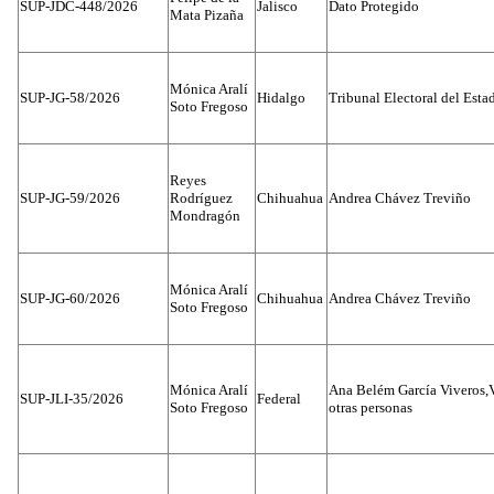
SUP-JDC-448/2026
Jalisco
Dato Protegido
Mata Pizaña
Mónica Aralí
SUP-JG-58/2026
Hidalgo
Tribunal Electoral del Esta
Soto Fregoso
Reyes
SUP-JG-59/2026
Rodríguez
Chihuahua
Andrea Chávez Treviño
Mondragón
Mónica Aralí
SUP-JG-60/2026
Chihuahua
Andrea Chávez Treviño
Soto Fregoso
Mónica Aralí
Ana Belém García Viveros,
SUP-JLI-35/2026
Federal
Soto Fregoso
otras personas