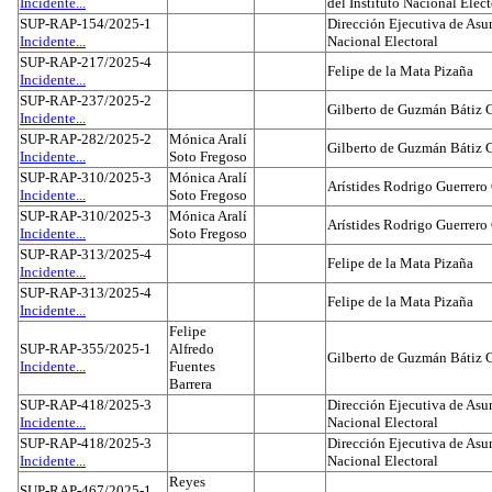
Incidente...
del Instituto Nacional Elect
SUP-RAP-154/2025-1
Dirección Ejecutiva de Asun
Incidente...
Nacional Electoral
SUP-RAP-217/2025-4
Felipe de la Mata Pizaña
Incidente...
SUP-RAP-237/2025-2
Gilberto de Guzmán Bátiz 
Incidente...
SUP-RAP-282/2025-2
Mónica Aralí
Gilberto de Guzmán Bátiz 
Incidente...
Soto Fregoso
SUP-RAP-310/2025-3
Mónica Aralí
Arístides Rodrigo Guerrero
Incidente...
Soto Fregoso
SUP-RAP-310/2025-3
Mónica Aralí
Arístides Rodrigo Guerrero
Incidente...
Soto Fregoso
SUP-RAP-313/2025-4
Felipe de la Mata Pizaña
Incidente...
SUP-RAP-313/2025-4
Felipe de la Mata Pizaña
Incidente...
Felipe
SUP-RAP-355/2025-1
Alfredo
Gilberto de Guzmán Bátiz 
Incidente...
Fuentes
Barrera
SUP-RAP-418/2025-3
Dirección Ejecutiva de Asun
Incidente...
Nacional Electoral
SUP-RAP-418/2025-3
Dirección Ejecutiva de Asun
Incidente...
Nacional Electoral
Reyes
SUP-RAP-467/2025-1